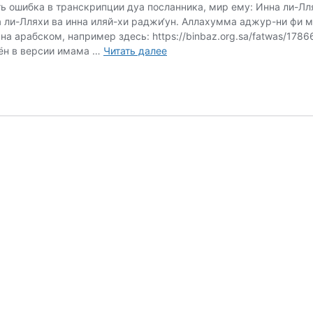
есть ошибка в транскрипции дуа посланника, мир ему: Инна ли-Л
 ли-Лляхи ва инна иляй-хи раджи‘ун. Аллахумма аджур-ни фи м
на арабском, например здесь: https://binbaz.org.sa/fatwas/17
Ответы
дён в версии имама …
Читать далее
на
вопросы
за
март-
июнь
2024
г.