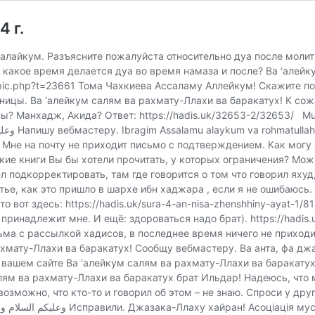
 г.
лайкум. Разъясните пожалуйста относительно дуа после молитвы
 в какое время делается дуа во время намаза и после? Ва ‘алей
topic.php?t=23661 Тома Чахкиева Ассаламу Аллейкум! Скажите п
ницы. Ва ‘алейкум салям ва рахмату-Ллахи ва баракатух! К сож
https://hadis.uk/32653-2/32653/ Mugtarib السلام عليكم ورحمة الله وبركاته Не приходит смс
. Мне на почту не приходит письмо с подтверждением. Как могу
ие книги Вы бы хотели прочитать, у которых ограничения? Можно
жара , если я не ошибаюсь. أَي: حظكم وَصَاحب دولتكم الَّذِي تتوقعونه، وَفِي رِوَايَة معمر: ( هَذَا
принадлежит мне. И ещё: здороваться надо брат). https://hadi
ьма с рассылкой хадисов, в последнее время ничего не приходи
ахмату-Ллахи ва баракатух! Сообщу вебмастеру. Ва анта, фа д
а вашем сайте Ва ‘алейкум салям ва рахмату-Ллахи ва барака
лям ва рахмату-Ллахи ва баракатух брат Ильдар! Надеюсь, что 
кто-то и говорил об этом – не знаю. Спроси у других. Барака-Ллаху фийка! Алий 