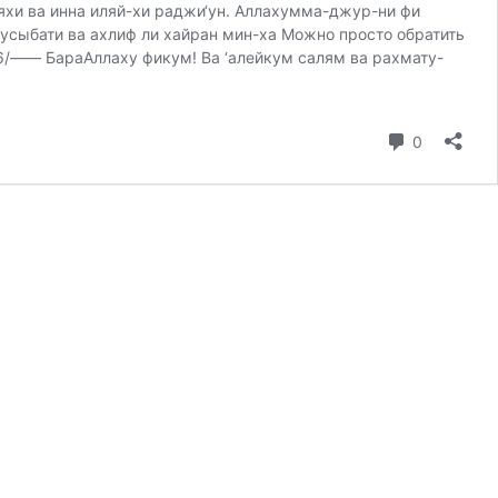
ляхи ва инна иляй-хи раджи‘ун. Аллахумма-джур-ни фи
усыбати ва ахлиф ли хайран мин-ха Можно просто обратить
866/—— БараАллаху фикум! Ва ‘алейкум салям ва рахмату-
коммента
0