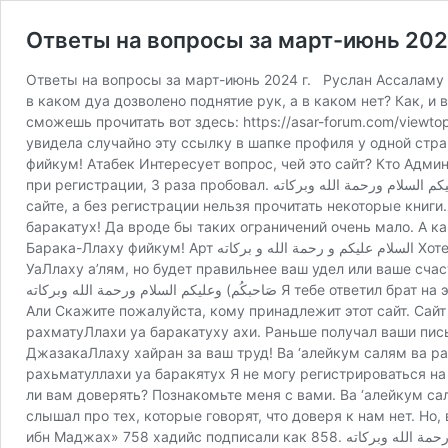
Ответы на вопросы за март-июнь 2024
Ответы на вопросы за март-июнь 2024 г. Руслан Ассаламу а
в каком дуа дозволено поднятие рук, а в каком нет? Как, и
сможешь прочитать вот здесь: https://asar-forum.com/view
увидела случайно эту ссылку в шапке профиля у одной стра
фийкум! Атабек Интересует вопрос, чей это сайт? Кто Админы? Манхадж, Акида? Ответ: 
при регистрации, 3 раза пробовал. وعليكم السلام ورحمة الله وبركاته Напишу вебмастеру. Ibragim Assalamu alaykum va rohmatullahi va barokatuhu, Не могу зарегистрироваться на Вашем
сайте, а без регистрации нельзя прочитать некоторые книги
баракатух! Да вроде бы таких ограничений очень мало. А как
Барака-Ллаху фийкум! Арт السلام عليكم و رحمة الله و بركاته Хотел подкорректировать, там где говорится о том что говорил яхуд, что он говорил جدكم то есть вы перевели как дедушка.
УаЛлаху а’лям, но будет правильнее ваш удел или ваше счастье, как это пришло в шархе ибн хад
صَاحبكُم) وعليكم السلام ورحمة الله وبركاته Я тебе ответил брат на это вот здесь: https://hadis.uk/sura-4-an-nisa-zhenshhiny-ayat-1/81804/ Наверное, ты ещё не видел. Барака-Ллаху фийкум! Абу
Али Скажите пожалуйста, кому принадлежит этот сайт. Сайт 
рахматуЛлахи уа баракатуху ахи. Раньше получал ваши пис
ДжазакаЛлаху хайран за ваш труд! Ва ‘алейкум салям ва р
рахьматуллахи уа баракятух Я не могу регистрироваться н
ли вам доверять? Познакомьте меня с вами. Ва ‘алейкум са
слышал про тех, которые говорят, что доверя к нам нет. Но, возможно, что 
ибн Маджах» 758 хадийс подписали как 858. وعليكم السلام ورحمة الله وبركاته Исправили. Джазака-Ллаху хайран! Асоціація мусульман України Ассаляму алейкум ва рахматуллах! В этой