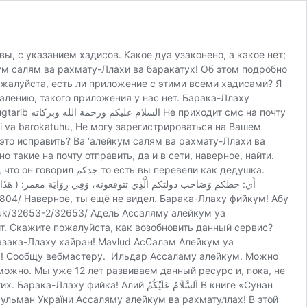
, с указанием хадисов. Какое дуа узаконено, а какое нет;
кум салям ва рахмату-Ллахи ва баракатух! Об этом подробно
ожалуйста, есть ли приложение с этими всеми хадисами? Я
алению, такого приложения у нас нет. Барака-Ллаху
 на почту
 это исправить? Ва ‘алейкум салям ва рахмату-Ллахи ва
 такие на почту отправить, да и в сети, наверное, найти.
s.uk/32653-2/32653/ Адель Ассаляму алейкум уа
т. Скажите пожалуйста, как возобновить данный сервис?
жазака-Ллаху хайран! Mavlud АсСалам Алейкум уа
тух! Сообщу вебмастеру. Ильдар Ассаламу алейкум. Можно
можно. Мы уже 12 лет развиваем данный ресурс и, пока, не
اَلسَّلَامُ عَلَيْكُمُ‏ В книге «Сунан