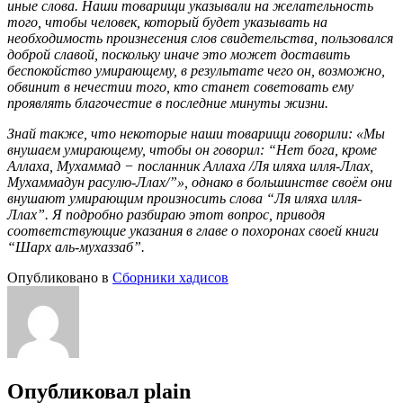
иные слова. Наши товарищи указывали на желательность
того, чтобы человек, который будет указывать на
необходимость произнесения слов свидетельства, пользовался
доброй славой, поскольку иначе это может доставить
беспокойство умирающему, в результате чего он, возможно,
обвинит в нечестии того, кто станет советовать ему
проявлять благочестие в последние минуты жизни.
Знай также, что некоторые наши товарищи говорили: «Мы
внушаем умирающему, чтобы он говорил: “Нет бога, кроме
Аллаха, Мухаммад − посланник Аллаха /Ля иляха илля-Ллах,
Мухаммадун расулю-Ллах/”», однако в большинстве своём они
внушают умирающим произносить слова “Ля иляха илля-
Ллах”. Я подробно разбираю этот вопрос, приводя
соответствующие указания в главе о похоронах своей книги
“Шарх аль-мухаззаб”.
Опубликовано в
Сборники хадисов
Опубликовал
plain