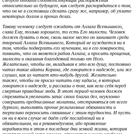
следует отдать соответствующие распоряжения
относительно их будущего, как следует распорядиться о том,
что он не в состоянии сделать сразу же, например, об уплате
некоторых долгов и прочих делах.
Такому человеку следует ожидать от Аллаха Всевышнего,
слава Ему, только хорошего, то есть Его милости. Человек
должен думать о том, сколь малое место он занимает среди
творений Аллаха Всевышнего, Который не нуждается ни в
том, чтобы подвергать его мучениям, ни в его покорности,
помнить, что он является рабом Аллаха, и просить прощения,
милости и оказания благодеяний только от Него.
Желательно, чтобы он, вкладывая в это всю душу, постоянно
читал такие айаты Корана, где говорится о надежде, или же
слушал, как их читает кто-нибудь другой. Желательно
также, чтобы он просил читать ему хадисы, в которых
говорится о надежде, и рассказы о том, как вели себя перед
смертью праведные люди. В этот период человек должен
стремиться увеличить запас своих благих дел, неуклонно
совершать предписанные молитвы, отстраняться от всего
дурного, выполнять прочие религиозные обязанности и
терпеливо переносить связанные с этим трудности. И пусть
он ни в коем случае не даёт себе послаблений ни в
обязательном, ни в рекомендуемом, ибо проявление
нерадивости в этом в последние дни земной жизни, которая