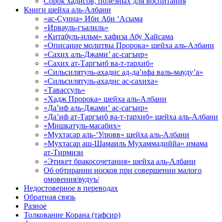
Сорок хадисов, полезных для воспитания
Книги шейха аль-Албани
«ас-Сунна» Ибн Аби ‘Асыма
«Ирвауль-гъалиль»
«Китабуль-ильм» хафиза Абу Хайсама
«Описание молитвы Пророка» шейха аль-Албани
«Сахих аль-Джами’ ас-сагъир»
«Сахих ат-Таргъиб ва-т-тархиб»
«Сильсилятуль-ахадис ад-да’ифа валь-мауду’а»
«Сильсилятуль-ахадис ас-сахиха»
«Тавассуль»
«Хадж Пророка» шейха аль-Албани
«Да’иф аль-Джами’ ас-сагъир»
«Да’иф ат-Таргъиб ва-т-тархиб» шейха аль-Албани
«Мишкатуль-масабих»
«Мухтасар аль-‘Улювв» шейха аль-Албани
«Мухтасар аш-Шамаиль Мухаммадиййа» имама
ат-Тирмизи
«Этикет бракосочетания» шейха аль-Албани
Об обтирании носков при совершении малого
омовения/вудуъ/
Недостоверное в переводах
Обратная связь
Разное
Толкование Корана (тафсир)