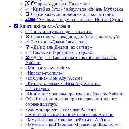
🇸🇩Сорок хадисов о Палестине
✅ «Китаб аз-Зухд» ‘Абдуллаха ибн аль-Мубарака
📘 Сорок хадисов, полезных для воспитания
🌅🌃«‘Амаль аль-йаум ва-л-лейля» Ибн ас-Сунни
🅰 Книги шейха аль-Албани
✅ Сильсилятуль-ахадис ас-сахиха
🚫 Сильсилятуль-ахадис ад-да’ифа валь-мауду’а
✅ Сахих аль-Джами’ ас-сагъир
🚫 «Да’иф аль-Джами’ ас-сагъир»
✅ «Сахих ат-Таргъиб ва-т-тархиб»
🚫 «Да’иф ат-Таргъиб ва-т-тархиб» шейха аль-
Албани
«Мишкатуль-масабих»
«Ирвауль-гъалиль»
«ас-Сунна» Ибн Абу ‘Асыма
«Китабуль-ильм» хафиза Абу Хайсама
«Тавассуль»
«Описание молитвы пророка» шейха аль-Албани
Об обтирании носков при совершении малого
омовения/вудуъ/
«Хадж пророка» шейха аль-Албани
«Этикет бракосочетания» шейха аль-Албани
«Мухтасар аль-‘Улювв» шейха аль-Албани
«Мухтасар аш-Шамаиль Мухаммадиййа» имама