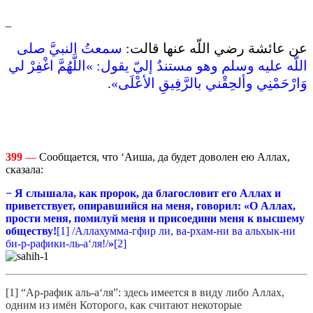
_
عن عائشة رضي اللّه عنها قالت‏:‏
سمعتُ النبيَّ صلى
اللّه عليه وسلم وهو مستندٌ إليّ يقول‏:‏ ‏»‏اللَّهُمَّ اغْفِرْ لي
.
وَارْحَمْنِي وألحِقْني بالرَّفِيقِ الأعْلَى‏»‏‏
399
—
Сообщается, что ‘Аиша, да будет доволен ею Аллах,
сказала:
−
Я слышала, как пророк,
да благословит его Аллах и
приветствует
, опиравшийся на меня, г
оворил: «О Аллах,
прости меня, помилуй меня и присоедини меня к высшему
обществу!
[1] /Аллахумма-гфир ли, ва-рхам-ни ва альхык-ни
би-р-рафики-ль-а‘ля!/
»
[2]
[1] “Ар-рафик аль-а‘ля”: здесь имеется в виду либо Аллах,
одним из имён Которого, как считают некоторые