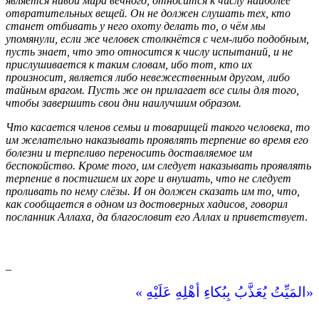
является нивой мира вечного, относится к числу наиболее
отвратительных вещей. Он не должен слушать тех, кто
станет отбивать у него охоту делать то, о чём мы
упомянули, если же человек столкнётся с чем-либо подобным,
пусть знает, что это относится к числу испытаний, и не
прислушивается к таким словам, ибо тот, кто их
произносит, является либо невежественным другом, либо
тайным врагом. Пусть же он прилагает все силы для того,
чтобы завершить свои дни наилучшим образом.
Что касается членов семьи и товарищей такого человека, то
им желательно наказывать проявлять терпение во время его
болезни и терпеливо переносить доставляемое им
беспокойство. Кроме того, им следует наказывать проявлять
терпение в постигшем их горе и внушать, что не следует
проливать по нему слёзы. И он должен сказать им то, что,
как сообщается в одном из достоверных хадисов, говорил
посланник Аллаха, да благословит его Аллах и приветствует
.
_
‏«‏المَيِّتُ يُعَذَّبُ بِبُكاءِ أهْلِهِ عَلَيْهِ ‏»‏
‏