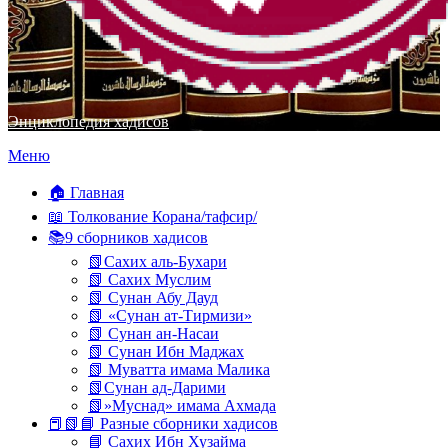
Энциклопедия хадисов
Перейти
Меню
к
содержимому
🏠 Главная
📖 Толкование Корана/тафсир/
📚9 сборников хадисов
📗Сахих аль-Бухари
📗 Сахих Муслим
📗 Сунан Абу Дауд
📗 «Сунан ат-Тирмизи»
📗 Сунан ан-Насаи
📗 Сунан Ибн Маджах
📗 Муватта имама Малика
📗Сунан ад-Дарими
📗»Муснад» имама Ахмада
📕📗📘 Разные сборники хадисов
📘 Сахих Ибн Хузайма