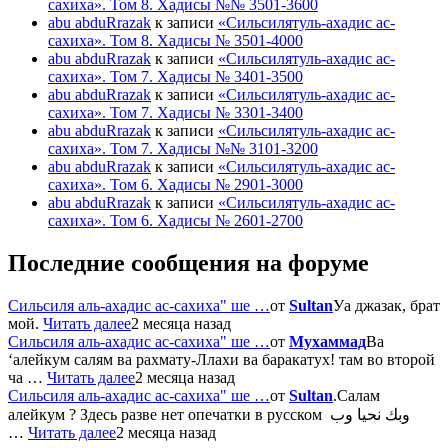
сахиха». Том 8. Хадисы №№ 3501-3600
abu abduRrazak
к записи
«Сильсилятуль-ахадис ас-
сахиха». Том 8. Хадисы № 3501-4000
abu abduRrazak
к записи
«Сильсилятуль-ахадис ас-
сахиха». Том 7. Хадисы № 3401-3500
abu abduRrazak
к записи
«Сильсилятуль-ахадис ас-
сахиха». Том 7. Хадисы № 3301-3400
abu abduRrazak
к записи
«Сильсилятуль-ахадис ас-
сахиха». Том 7. Хадисы №№ 3101-3200
abu abduRrazak
к записи
«Сильсилятуль-ахадис ас-
сахиха». Том 6. Хадисы № 2901-3000
abu abduRrazak
к записи
«Сильсилятуль-ахадис ас-
сахиха». Том 6. Хадисы № 2601-2700
Последние сообщения на форуме
Сильсиля аль-ахадис ас-сахиха" ше …
от
Sultan
Уа джазак, брат
мой.
Читать далее
2 месяца назад
Сильсиля аль-ахадис ас-сахиха" ше …
от
Мухаммад
Ва
‘алейкум салям ва рахмату-Ллахи ва баракатух! там во второй
ча …
Читать далее
2 месяца назад
Сильсиля аль-ахадис ас-сахиха" ше …
от
Sultan
.Салам
алейкум ? Здесь разве нет опечатки в русском وبك نحيا وب
…
Читать далее
2 месяца назад