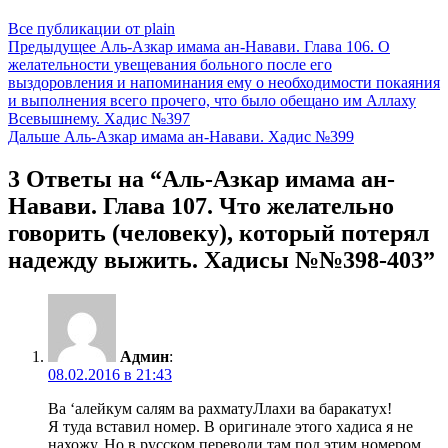
Все публикации от plain
Навигация
Предыдущее
Аль-Азкар имама ан-Навави. Глава 106. О
желательности увещевания больного после его
по
выздоровления и напоминания ему о необходимости покаяния
записям
и выполнения всего прочего, что было обещано им Аллаху
Всевышнему. Хадис №397
Дальше
Аль-Азкар имама ан-Навави. Хадис №399
3 Ответы на “Аль-Азкар имама ан-
Навави. Глава 107. Что желательно
говорить (человеку), который потерял
надежду выжить. Хадисы №№398-403”
Админ
:
08.02.2016 в 21:43
Ва ‘алейкум салям ва рахматуЛлахи ва баракатух!
Я туда вставил номер. В оригинале этого хадиса я не
нахожу. Но в русском переводи там под этим номером