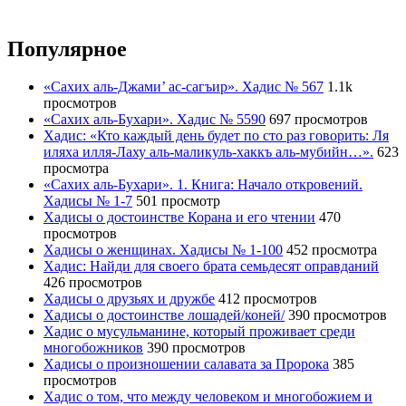
Популярное
«Сахих аль-Джами’ ас-сагъир». Хадис № 567
1.1k
просмотров
«Сахих аль-Бухари». Хадис № 5590
697 просмотров
Хадис: «Кто каждый день будет по сто раз говорить: Ля
иляха илля-Лаху аль-маликуль-хаккъ аль-мубийн…».
623
просмотра
«Сахих аль-Бухари». 1. Книга: Начало откровений.
Хадисы № 1-7
501 просмотр
Хадисы о достоинстве Корана и его чтении
470
просмотров
Хадисы о женщинах. Хадисы № 1-100
452 просмотра
Хадис: Найди для своего брата семьдесят оправданий
426 просмотров
Хадисы о друзьях и дружбе
412 просмотров
Хадисы о достоинстве лошадей/коней/
390 просмотров
Хадис о мусульманине, который проживает среди
многобожников
390 просмотров
Хадисы о произношении салавата за Пророка
385
просмотров
Хадис о том, что между человеком и многобожием и