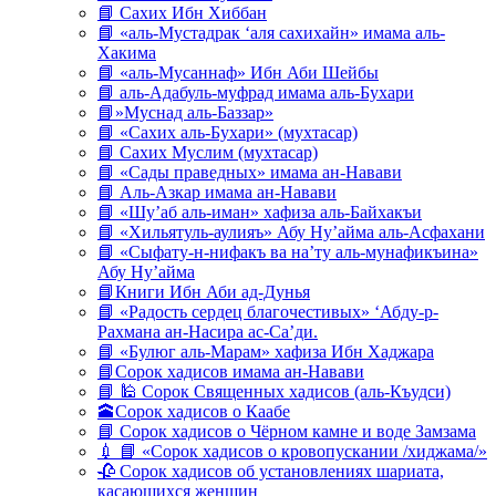
📘 Сахих Ибн Хиббан
📘 «аль-Мустадрак ‘аля сахихайн» имама аль-
Хакима
📘 «аль-Мусаннаф» Ибн Аби Шейбы
📘 аль-Адабуль-муфрад имама аль-Бухари
📘»Муснад аль-Баззар»
📘 «Сахих аль-Бухари» (мухтасар)
📘 Сахих Муслим (мухтасар)
📘 «Сады праведных» имама ан-Навави
📘 Аль-Азкар имама ан-Навави
📘 «Шу’аб аль-иман» хафиза аль-Байхакъи
📘 «Хильятуль-аулияъ» Абу Ну’айма аль-Асфахани
📘 «Сыфату-н-нифакъ ва на’ту аль-мунафикъина»
Абу Ну’айма
📘Книги Ибн Аби ад-Дунья
📘 «Радость сердец благочестивых» ‘Абду-р-
Рахмана ан-Насира ас-Са’ди.
📘 «Булюг аль-Марам» хафиза Ибн Хаджара
📘Сорок хадисов имама ан-Навави
📘 🕌 Сорок Священных хадисов (аль-Къудси)
🕋Сорок хадисов о Каабе
📘 Сорок хадисов о Чёрном камне и воде Замзама
💉 📘 «Сорок хадисов о кровопускании /хиджама/»
🥀 Сорок хадисов об установлениях шариата,
касающихся женщин