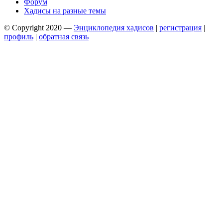
Форум
Хадисы на разные темы
© Copyright 2020 —
Энциклопедия хадисов
|
регистрация
|
профиль
|
обратная связь
Wisteria Theme by
WPFriendship
⋅
Powered by
WordPress