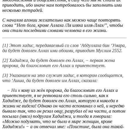
приводить, ибо иначе нам потребовалось бы заполнить ими
несколько тетрадей.
С началом агонии желательно как можно чаще повторять
слова “Нет бога, кроме Аллаха /Ля иляха илля-Ллах/”, чтобы
они стали последними словами человека в его жизни.
[1] Этот хадис, передаваемый со слов ‘Абдуллаха бин ‘Умара,
да будет доволен Аллах ими обоими, приводит Муслим 2552.
[2] Хадиджа, да будет доволен ею Аллах, − первая жена
пророка, да благословит его Аллах и приветствует.
[3] Указанием на это служит хадис, в котором сообщается,
что ‘Аиша, да будет доволен им Аллах, сказала:
− Ни к
кому из жён пророка, да благословит его Аллах и
приветствует, я не ревновала его столь сильно, как к
Хадидже, да будет доволен ею Аллах, которую я никогда в
жизни не видела! Однако он часто вспоминал о ней, и нередко
бывало так, что он резал овцу, разрубал её на части, а потом
посылал (мясо) подругам Хадиджи, и тогда я говорила:
«Можно подумать, что не было в мире женщин, кроме
Хадиджи!» − а он отвечал мне: «Поистине, была она такой-