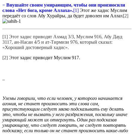
−
Внушайте своим умирающим, чтобы они произносили
слова «Нет бога, кроме Аллаха».
[1]
Этот же хадис Муслим
передаёт со слов Абу Хурайры, да будет доволен им Алла
х[2]
[1] Этот хадис приводят Ахмад 3/3, Муслим 916, Абу Дауд
3117, ан-Насаи 4/5 и ат-Тирмизи 976, который сказал:
«Хороший достоверный хадис».
[2] Э
тот хадис приводит Муслим 917.
_
Улемы говорили, что если человек, у которого начинается
агония, не станет произносить эти слова сам,
присутствующим следует мягко подсказывать ему делать
это, чтобы не вызвать у него раздражения, поскольку иначе
умирающий может их отвергнуть. Один раз подсказав
умирающему, что следует говорить, не следует повторять
подсказку, если только он не станет произносить какие-либо