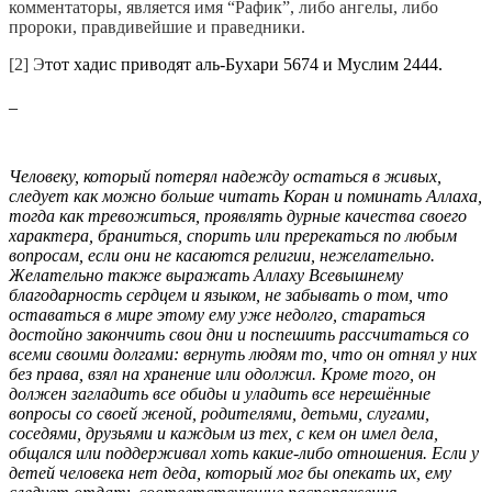
комментаторы, является имя “Рафик”, либо ангелы, либо
пророки, правдивейшие и праведники.
[2] Э
тот хадис приводят аль-Бухари 5674 и Муслим 2444.
_
Человеку, который потерял надежду остаться в живых,
следует как можно больше читать Коран и поминать Аллаха,
тогда как тревожиться, проявлять дурные качества своего
характера, браниться, спорить или пререкаться по любым
вопросам, если они не касаются религии, нежелательно.
Желательно также выражать Аллаху Всевышнему
благодарность сердцем и языком, не забывать о том, что
оставаться в мире этому ему уже недолго, стараться
достойно закончить свои дни и поспешить рассчитаться со
всеми своими долгами: вернуть людям то, что он отнял у них
без права, взял на хранение или одолжил. Кроме того, он
должен загладить все обиды и уладить все нерешённые
вопросы со своей женой, родителями, детьми, слугами,
соседями, друзьями и каждым из тех, с кем он имел дела,
общался или поддерживал хоть какие-либо отношения. Если у
детей человека нет деда, который мог бы опекать их, ему