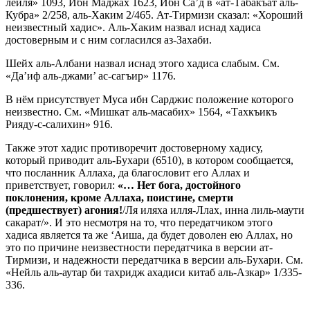
лейля» 1093, Ибн Маджах 1623, Ибн Са’д в «ат-Табакъат аль-
Кубра» 2/258, аль-Хаким 2/465. Ат-Тирмизи сказал: «Хороший
неизвестный хадис». Аль-Хаким назвал иснад хадиса
достоверным и с ним согласился аз-Захаби.
Шейх аль-Албани назвал иснад этого хадиса слабым. См.
«Да’иф аль-джами’ ас-сагъир» 1176.
В нём присутствует Муса ибн Сарджис положение которого
неизвестно. См. «Мишкат аль-масабих» 1564, «Тахкъикъ
Рияду-с-салихин» 916.
Также этот хадис противоречит достоверному хадису,
который приводит аль-Бухари (6510), в котором сообщается,
что посланник Аллаха, да благословит его Аллах и
приветствует, говорил:
«… Нет бога, достойного
поклонения, кроме Аллаха, поистине, смерти
(предшествует) агония!
/Ля иляха илля-Ллах, инна лиль-маути
сакарат/». И это несмотря на то, что передатчиком этого
хадиса является та же ‘Аиша, да будет доволен ею Аллах, но
это по причине неизвестности передатчика в версии ат-
Тирмизи, и надежности передатчика в версии аль-Бухари. См.
«Нейль аль-аутар би тахридж ахадиси китаб аль-Азкар» 1/335-
336.