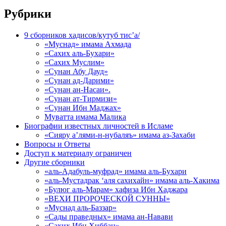
Рубрики
9 сборников хадисов/кутуб тис’а/
«Муснад» имама Ахмада
«Сахих аль-Бухари»
«Сахих Муслим»
«Сунан Абу Дауд»
«Сунан ад-Дарими»
«Сунан ан-Насаи».
«Сунан ат-Тирмизи»
«Сунан Ибн Маджах»
Муватта имама Малика
Биографии известных личностей в Исламе
«Сияру а’лями-н-нубаляъ» имама аз-Захаби
Вопросы и Ответы
Доступ к материалу ограничен
Другие сборники
«аль-Адабуль-муфрад» имама аль-Бухари
«аль-Мустадрак ‘аля сахихайн» имама аль-Хакима
«Булюг аль-Марам» хафиза Ибн Хаджара
«ВЕХИ ПРОРОЧЕСКОЙ СУННЫ»
«Муснад аль-Баззар»
«Сады праведных» имама ан-Навави
«Сахих Ибн Хиббан»