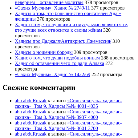
неверием – оставление молитвы
378 просмотров
«Сахих Муслим». Хадис № 2749/11
377 просмотров
Хадисы о том, что большинство обитателей Ада −
женщины
370 просмотров
Хадис о том, что лучшими из мусульман являются те,
кто лучше всех относится к своим жёнам
320
просмотров
Хадисы про Даджаля/Антихрист, Лжемессия/
310
просмотров
Хадисы о ношении бороды
309 просмотров
Хадис о том, что души подобны воинам
288 просмотров
Хадис об оставлении чего-то ради Аллаха
272
просмотра
«Сахих Муслим». Хадис № 1422/69
252 просмотра
Свежие комментарии
abu abduRrazak
к записи
«Сильсилятуль-ахадис ас-
сахиха». Том 9. Хадисы №№ 4001-4035
abu abduRrazak
к записи
«Сильсилятуль-ахадис ас-
сахиха». Том 8. Хадисы №№ 3937-4000
abu abduRrazak
к записи
«Сильсилятуль-ахадис ас-
сахиха». Том 8. Хадисы №№ 3601-3700
abu abduRrazak
к записи
«Сильсилятуль-ахадис ас-