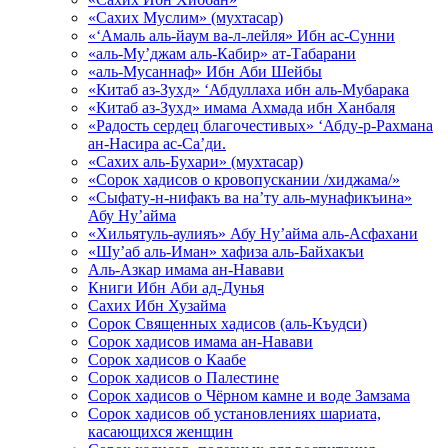
«Сахих Муслим» (мухтасар)
«‘Амаль аль-йаум ва-л-лейля» Ибн ас-Сунни
«аль-Му’джам аль-Кабир» ат-Табарани
«аль-Мусаннаф» Ибн Аби Шейбы
«Китаб аз-Зухд» ‘Абдуллаха ибн аль-Мубарака
«Китаб аз-Зухд» имама Ахмада ибн Ханбаля
«Радость сердец благочестивых» ‘Абду-р-Рахмана
ан-Насира ас-Са’ди.
«Сахих аль-Бухари» (мухтасар)
«Сорок хадисов о кровопускании /хиджама/»
«Сыфату-н-нифакъ ва на’ту аль-мунафикъина»
Абу Ну’айма
«Хильятуль-аулияъ» Абу Ну’айма аль-Асфахани
«Шу’аб аль-Иман» хафиза аль-Байхакъи
Аль-Азкар имама ан-Навави
Книги Ибн Аби ад-Дунья
Сахих Ибн Хузайма
Сорок Священных хадисов (аль-Къудси)
Сорок хадисов имама ан-Навави
Сорок хадисов о Каабе
Сорок хадисов о Палестине
Сорок хадисов о Чёрном камне и воде Замзама
Сорок хадисов об установлениях шариата,
касающихся женщин