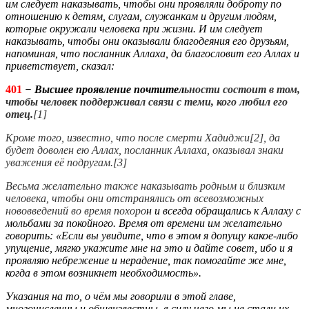
им следует наказывать, чтобы они проявляли доброту по
отношению к детям, слугам, служанкам и другим людям,
которые окружали человека при жизни. И им следует
наказывать, чтобы они оказывали благодеяния его друзьям,
напоминая, что посланник Аллаха, да благословит его Аллах и
приветствует, сказал:
401
−
Высшее проявление почтител
ьности состоит в том,
чтобы человек подде
рживал связи с теми, кого любил его
отец.
[1]
Кроме того, известно, что после смерти Хадиджи[2], да
будет доволен ею Аллах, посланник Аллаха, оказывал знаки
уважения её подругам.[3]
Весьма желательно также наказывать родным и близким
человека, чтобы они отстранялись от всевозможных
нововведений во время похоро
н и всегда обращались к Аллаху с
мольбами за покойного. Время от времени им желательно
говорить: «Если вы увидите, что в этом я допущу какое-либо
упущение, мягко укажите мне на это и дайте совет, ибо и я
проявляю небрежение и нерадение, так помогайте же мне,
когда в этом возникнет необходимость».
Указания на то, о чём мы говорили в этой главе,
многочисленны и общеизвестны, в силу чего мы не стали их