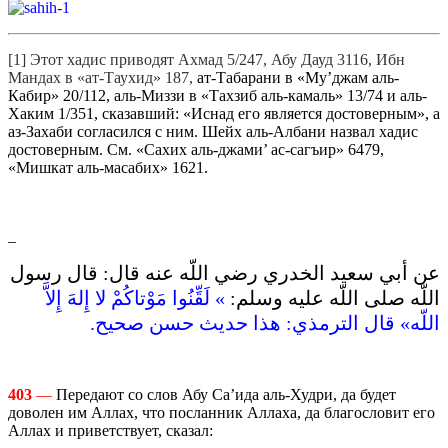
[1] Этот хадис приводят Ахмад 5/247, Абу Дауд 3116, Ибн
Мандах в «ат-Таухид» 187,
ат-Табарани в «Му’джам аль-
Кабир» 20/112, аль-Миззи в «Тахзиб аль-камаль» 13/74 и аль-
Хаким 1/351, сказавший: «Иснад его является достоверным», а
аз-Захаби согласился с ним. Шейх аль-Албани назвал хадис
достоверным. См. «Сахих аль-джами’ ас-сагъир» 6479,
«Мишкат аль-масабих» 1621.
_
عن أبي سعيد الخدري رضي اللّه عنه قال‏:‏ قال رسول
اللّه صلى اللّه عليه وسلم‏:‏ ‏
» ‏لَقِّنُوا مَوْتاكُمْ لا إِلهَ إِلاَّ
اللّه‏»‏ قال الترمذي‏:‏ هذا حديث حسن صحيح‏.‏
403
—
Передают со слов Абу Са’ида аль-Худри, да будет
доволен им Аллах, что посланник Аллаха, да благословит его
Аллах и приветствует, сказал: