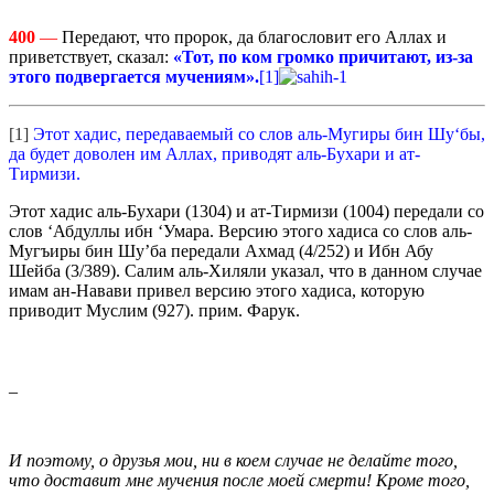
400
—
Передают, что пророк, да благословит его Аллах и
приветствует, сказал:
«Тот, по ком громко причитают, из-за
этого подвергается мучениям».
[1]
[1]
Этот хадис, передаваемый со слов аль-Мугиры бин Шу‘бы,
да будет доволен им Аллах, приводят аль-Бухари и ат-
Тирмизи.
Этот хадис аль-Бухари (1304) и ат-Тирмизи (1004) передали со
слов ‘Абдуллы ибн ‘Умара. Версию этого хадиса со слов аль-
Мугъиры бин Шу’ба передали Ахмад (4/252) и Ибн Абу
Шейба (3/389). Салим аль-Хиляли указал, что в данном случае
имам ан-Навави привел версию этого хадиса, которую
приводит Муслим (927). прим. Фарук.
_
И поэтому, о друзья мои, ни в коем случае не делайте того,
что доставит мне мучения после моей смерти! Кроме того,