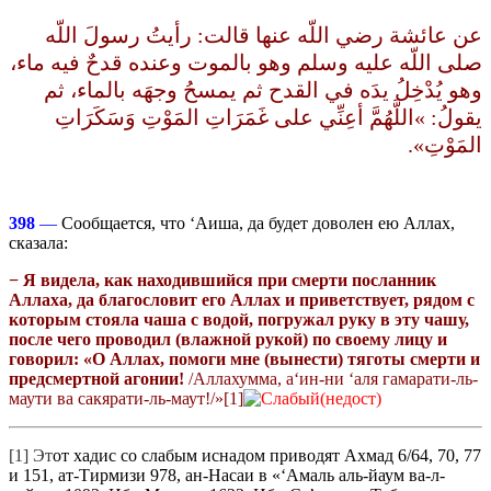
عن عائشة رضي اللّه عنها قالت‏:‏ رأيتُ رسولَ اللّه
صلى اللّه عليه وسلم وهو بالموت وعنده قدحٌ فيه ماء،
وهو يُدْخِلُ يدَه في القدح ثم يمسحُ وجهَه بالماء، ثم
يقولُ‏:‏ ‏»‏اللَّهُمَّ أعِنِّي على غَمَرَاتِ المَوْتِ وَسَكَرَاتِ
المَوْتِ‏»‏‏.‏‏
398
—
Сообщается, что ‘Аиша, да будет доволен ею Аллах,
сказала:
−
Я видела, как находившийся при смерти посланник
А
ллаха,
да благословит его Аллах и приветствует
, рядом с
которым стояла чаша с водой, погружал руку в эту чашу,
после чего проводил (влажной рукой) по своему лицу и
говорил: «О Аллах, помоги мне (вынести) тяготы смерти и
предсмертной агонии!
/Аллахумма, а‘ин-ни ‘аля гамарати-ль-
маути ва сакярати-ль-маут!/»[1]
[1] Эт
от хадис со слабым иснадом приводят Ахмад 6/64, 70, 77
и 151, ат-Тирмизи 978, ан-Насаи в «‘Амаль аль-йаум ва-л-