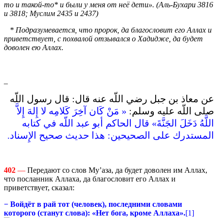
то и такой-то* и были у меня от неё дети». (Аль-Бухари 3816
и 3818; Муслим 2435 и 2437)
* Подразумевается, что пророк, да благословит его Аллах и
приветствует, с похвалой отзывался о Хадидже, да будет
доволен ею Аллах
.
_
عن معاذ بن جبل رضي اللّه عنه قال‏:‏ قال رسول اللّه
صلى اللّه عليه وسلم‏:‏ ‏
«‏ مَنْ كَان آخِرَ كَلامِه لا إِلهَ إِلاَّ
اللَّهُ دَخَلَ الجَنَّةَ‏»‏ قال الحاكم أبو عبد اللّه في كتابه
المستدرك على الصحيحين‏:‏ هذا حديث صحيح الإِسناد‏.‏
402
—
Передают со слов Му’аза, да будет доволен им Аллах,
что посланник Аллаха, да благословит его Аллах и
приветствует, сказал:
−
Войдёт в рай тот (человек), последними словами
котор
ого (станут слова): «Нет бога, кроме Аллаха».
[1]