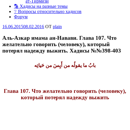
ат-Тирмизи
🔡 Хадисы на разные темы
❔ Вопросы относительно хадисов
Форум
Опубликовано
16.06.2015
08.02.2016
OT
plain
Аль-Азкар имама ан-Навави. Глава 107. Что
желательно говорить (человеку), который
потерял надежду выжить. Хадисы №№398-403
بابُ ما يقولُه من أَيِسَ من
حَياتِه
Глава 107. Что желательно говорить (человеку),
который потерял надежду выжить