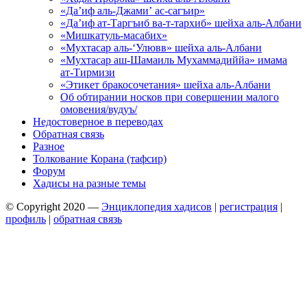
«Да’иф аль-Джами’ ас-сагъир»
«Да’иф ат-Таргъиб ва-т-тархиб» шейха аль-Албани
«Мишкатуль-масабих»
«Мухтасар аль-‘Улювв» шейха аль-Албани
«Мухтасар аш-Шамаиль Мухаммадиййа» имама
ат-Тирмизи
«Этикет бракосочетания» шейха аль-Албани
Об обтирании носков при совершении малого
омовения/вудуъ/
Недостоверное в переводах
Обратная связь
Разное
Толкование Корана (тафсир)
Форум
Хадисы на разные темы
© Copyright 2020 —
Энциклопедия хадисов
|
регистрация
|
профиль
|
обратная связь
Wisteria Theme by
WPFriendship
⋅
Powered by
WordPress