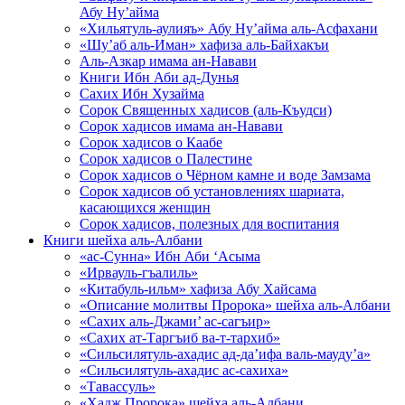
Абу Ну’айма
«Хильятуль-аулияъ» Абу Ну’айма аль-Асфахани
«Шу’аб аль-Иман» хафиза аль-Байхакъи
Аль-Азкар имама ан-Навави
Книги Ибн Аби ад-Дунья
Сахих Ибн Хузайма
Сорок Священных хадисов (аль-Къудси)
Сорок хадисов имама ан-Навави
Сорок хадисов о Каабе
Сорок хадисов о Палестине
Сорок хадисов о Чёрном камне и воде Замзама
Сорок хадисов об установлениях шариата,
касающихся женщин
Сорок хадисов, полезных для воспитания
Книги шейха аль-Албани
«ас-Сунна» Ибн Аби ‘Асыма
«Ирвауль-гъалиль»
«Китабуль-ильм» хафиза Абу Хайсама
«Описание молитвы Пророка» шейха аль-Албани
«Сахих аль-Джами’ ас-сагъир»
«Сахих ат-Таргъиб ва-т-тархиб»
«Сильсилятуль-ахадис ад-да’ифа валь-мауду’а»
«Сильсилятуль-ахадис ас-сахиха»
«Тавассуль»
«Хадж Пророка» шейха аль-Албани