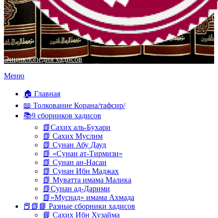
Энциклопедия хадисов
Перейти
Меню
к
содержимому
🏠 Главная
📖 Толкование Корана/тафсир/
📚9 сборников хадисов
📗Сахих аль-Бухари
📗 Сахих Муслим
📗 Сунан Абу Дауд
📗 «Сунан ат-Тирмизи»
📗 Сунан ан-Насаи
📗 Сунан Ибн Маджах
📗 Муватта имама Малика
📗Сунан ад-Дарими
📗»Муснад» имама Ахмада
📕📗📘 Разные сборники хадисов
📘 Сахих Ибн Хузайма