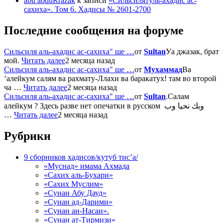
abu abduRrazak
к записи
«Сильсилятуль-ахадис ас-
сахиха». Том 6. Хадисы № 2601-2700
Последние сообщения на форуме
Сильсиля аль-ахадис ас-сахиха" ше …
от
Sultan
Уа джазак, брат
мой.
Читать далее
2 месяца назад
Сильсиля аль-ахадис ас-сахиха" ше …
от
Мухаммад
Ва
‘алейкум салям ва рахмату-Ллахи ва баракатух! там во второй
ча …
Читать далее
2 месяца назад
Сильсиля аль-ахадис ас-сахиха" ше …
от
Sultan
.Салам
алейкум ? Здесь разве нет опечатки в русском وبك نحيا وب
…
Читать далее
2 месяца назад
Рубрики
9 сборников хадисов/кутуб тис’а/
«Муснад» имама Ахмада
«Сахих аль-Бухари»
«Сахих Муслим»
«Сунан Абу Дауд»
«Сунан ад-Дарими»
«Сунан ан-Насаи».
«Сунан ат-Тирмизи»