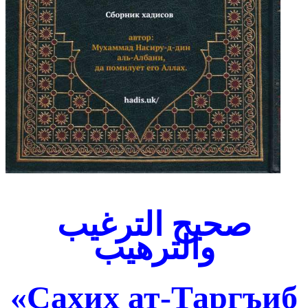
صحيح الترغيب
والترهيب
«Сахих ат-Таргъиб