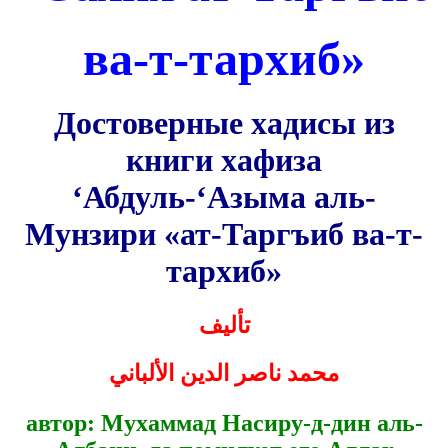
ва-т-тархиб»
Достоверные хадисы из
книги хафиза
‘Абдуль-‘Азыма аль-
Мунзири «ат-Таргъиб ва-т-
тархиб»
تأليف
محمد ناصر الدين الألباني
автор: Мухаммад Насиру-д-дин аль-