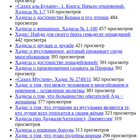
просмотр
«Сахих аль-Бухари». 1. Книга: Начало откровений.
Хадисы № 1-7
510 просмотров
Хадисы о достоинстве Корана и его чтении
484
просмотра
Хадисы о женщинах. Хадисы № 1-100
457 просмотров
Хадис: Найди для своего брата семьдесят оправданий
442 просмотра
Хадисы о друзьях и дружбе
421 просмотр
Хадис о мусульманине, который проживает среди
многобожников
395 просмотров
Хадисы о достоинстве лошадей/коней/
391 просмотр
Хадисы о произношении салавата за Пророка
391
просмотр
«Сахих Муслим». Хадис № 2749/11
382 просмотра
Хадис о том, что между человеком и многобожием и
неверием – оставление молитвы
381 просмотр
Хадисы о том, что большинство обитателей Ада −
женщины
377 просмотров
Хадис о том, что лучшими из мусульман являются те,
кто лучше всех относится к своим жёнам
323 просмотра
Хадисы про Даджаля/Антихрист, Лжемессия/
319
просмотров
Хадисы о ношении бороды
313 просмотров
Хадис о том, что души подобны воинам
296 просмотров