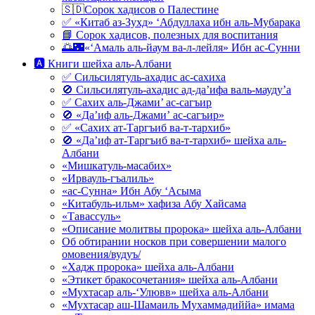
🇸🇩Сорок хадисов о Палестине
✅ «Китаб аз-Зухд» ‘Абдуллаха ибн аль-Мубарака
📘 Сорок хадисов, полезных для воспитания
🌅🌃«‘Амаль аль-йаум ва-л-лейля» Ибн ас-Сунни
🅰 Книги шейха аль-Албани
✅ Сильсилятуль-ахадис ас-сахиха
🚫 Сильсилятуль-ахадис ад-да’ифа валь-мауду’а
✅ Сахих аль-Джами’ ас-сагъир
🚫 «Да’иф аль-Джами’ ас-сагъир»
✅ «Сахих ат-Таргъиб ва-т-тархиб»
🚫 «Да’иф ат-Таргъиб ва-т-тархиб» шейха аль-
Албани
«Мишкатуль-масабих»
«Ирвауль-гъалиль»
«ас-Сунна» Ибн Абу ‘Асыма
«Китабуль-ильм» хафиза Абу Хайсама
«Тавассуль»
«Описание молитвы пророка» шейха аль-Албани
Об обтирании носков при совершении малого
омовения/вудуъ/
«Хадж пророка» шейха аль-Албани
«Этикет бракосочетания» шейха аль-Албани
«Мухтасар аль-‘Улювв» шейха аль-Албани
«Мухтасар аш-Шамаиль Мухаммадиййа» имама