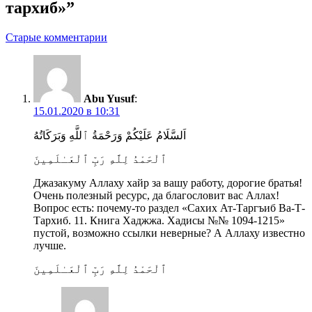
тархиб»”
Навигация
Старые комментарии
по
комментариям
Abu Yusuf
:
15.01.2020 в 10:31
ٱلْحَمْدُ لِلَّهِ رَبِّ ٱلْعَـٰلَمِينَ
Джазакуму Аллаху хайр за вашу работу, дорогие братья!
Очень полезный ресурс, да благословит вас Аллах!
Вопрос есть: почему-то раздел «Сахих Ат-Таргъиб Ва-Т-
Тархиб. 11. Книга Хаджжа. Хадисы №№ 1094-1215»
пустой, возможно ссылки неверные? А Аллаху известно
лучше.
ٱلْحَمْدُ لِلَّهِ رَبِّ ٱلْعَـٰلَمِينَ