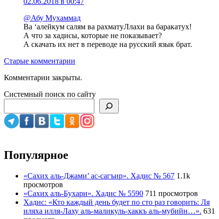
02.06.2018 в 00:47
@Абу Мухаммад
Ва ‘алейкум салям ва рахматуЛлахи ва баракатух!
А что за хадисы, которые не показывает?
А скачать их нет в переводе на русский язык брат.
Навигация
Старые комментарии
по
Комментарии закрыты.
комментариям
Системный поиск по сайту
Популярное
«Сахих аль-Джами’ ас-сагъир». Хадис № 567
1.1k
просмотров
«Сахих аль-Бухари». Хадис № 5590
711 просмотров
Хадис: «Кто каждый день будет по сто раз говорить: Ля
иляха илля-Лаху аль-маликуль-хаккъ аль-мубийн…».
631