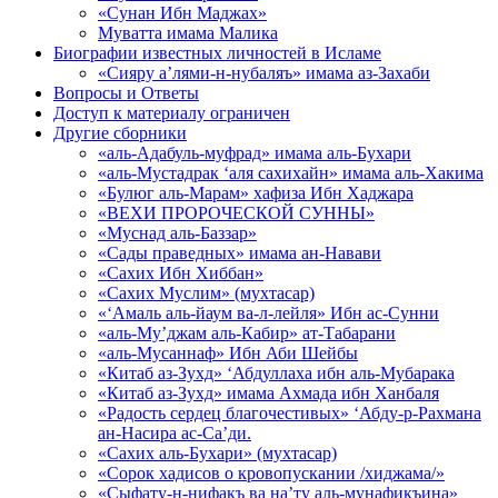
«Сунан Ибн Маджах»
Муватта имама Малика
Биографии известных личностей в Исламе
«Сияру а’лями-н-нубаляъ» имама аз-Захаби
Вопросы и Ответы
Доступ к материалу ограничен
Другие сборники
«аль-Адабуль-муфрад» имама аль-Бухари
«аль-Мустадрак ‘аля сахихайн» имама аль-Хакима
«Булюг аль-Марам» хафиза Ибн Хаджара
«ВЕХИ ПРОРОЧЕСКОЙ СУННЫ»
«Муснад аль-Баззар»
«Сады праведных» имама ан-Навави
«Сахих Ибн Хиббан»
«Сахих Муслим» (мухтасар)
«‘Амаль аль-йаум ва-л-лейля» Ибн ас-Сунни
«аль-Му’джам аль-Кабир» ат-Табарани
«аль-Мусаннаф» Ибн Аби Шейбы
«Китаб аз-Зухд» ‘Абдуллаха ибн аль-Мубарака
«Китаб аз-Зухд» имама Ахмада ибн Ханбаля
«Радость сердец благочестивых» ‘Абду-р-Рахмана
ан-Насира ас-Са’ди.
«Сахих аль-Бухари» (мухтасар)
«Сорок хадисов о кровопускании /хиджама/»
«Сыфату-н-нифакъ ва на’ту аль-мунафикъина»