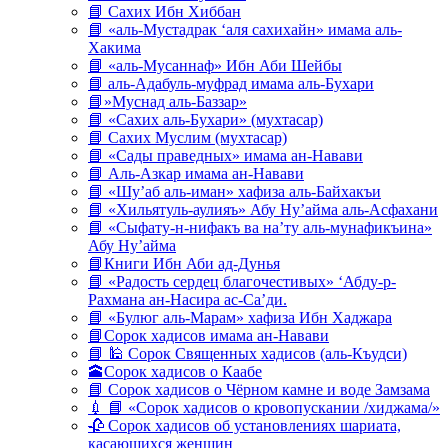
📘 Сахих Ибн Хиббан
📘 «аль-Мустадрак ‘аля сахихайн» имама аль-
Хакима
📘 «аль-Мусаннаф» Ибн Аби Шейбы
📘 аль-Адабуль-муфрад имама аль-Бухари
📘»Муснад аль-Баззар»
📘 «Сахих аль-Бухари» (мухтасар)
📘 Сахих Муслим (мухтасар)
📘 «Сады праведных» имама ан-Навави
📘 Аль-Азкар имама ан-Навави
📘 «Шу’аб аль-иман» хафиза аль-Байхакъи
📘 «Хильятуль-аулияъ» Абу Ну’айма аль-Асфахани
📘 «Сыфату-н-нифакъ ва на’ту аль-мунафикъина»
Абу Ну’айма
📘Книги Ибн Аби ад-Дунья
📘 «Радость сердец благочестивых» ‘Абду-р-
Рахмана ан-Насира ас-Са’ди.
📘 «Булюг аль-Марам» хафиза Ибн Хаджара
📘Сорок хадисов имама ан-Навави
📘 🕌 Сорок Священных хадисов (аль-Къудси)
🕋Сорок хадисов о Каабе
📘 Сорок хадисов о Чёрном камне и воде Замзама
💉 📘 «Сорок хадисов о кровопускании /хиджама/»
🥀 Сорок хадисов об установлениях шариата,
касающихся женщин