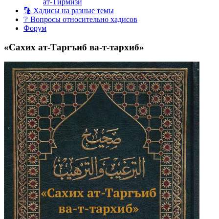
ат-Тирмизи
🔡 Хадисы на разные темы
❔ Вопросы относительно хадисов
Форум
«Сахих ат-Таргъиб ва-т-тархиб»