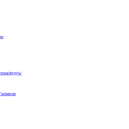
ни
ния/вудуъ/
Тирмизи