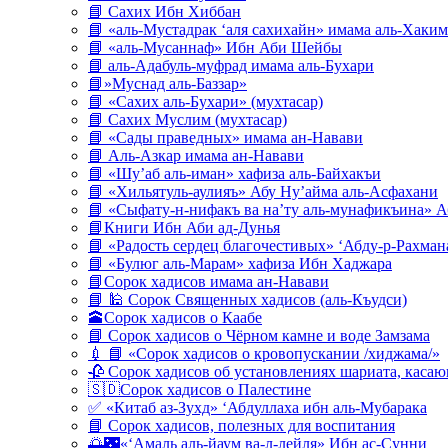
📘 Сахих Ибн Хиббан
📘 «аль-Мустадрак ‘аля сахихайн» имама аль-Хаким
📘 «аль-Мусаннаф» Ибн Аби Шейбы
📘 аль-Адабуль-муфрад имама аль-Бухари
📘»Муснад аль-Баззар»
📘 «Сахих аль-Бухари» (мухтасар)
📘 Сахих Муслим (мухтасар)
📘 «Сады праведных» имама ан-Навави
📘 Аль-Азкар имама ан-Навави
📘 «Шу’аб аль-иман» хафиза аль-Байхакъи
📘 «Хильятуль-аулияъ» Абу Ну’айма аль-Асфахани
📘 «Сыфату-н-нифакъ ва на’ту аль-мунафикъина» А
📘Книги Ибн Аби ад-Дунья
📘 «Радость сердец благочестивых» ‘Абду-р-Рахман
📘 «Булюг аль-Марам» хафиза Ибн Хаджара
📘Сорок хадисов имама ан-Навави
📘 🕌 Сорок Священных хадисов (аль-Къудси)
🕋Сорок хадисов о Каабе
📘 Сорок хадисов о Чёрном камне и воде Замзама
💉 📘 «Сорок хадисов о кровопускании /хиджама/»
🥀 Сорок хадисов об установлениях шариата, кас
🇸🇩Сорок хадисов о Палестине
✅ «Китаб аз-Зухд» ‘Абдуллаха ибн аль-Мубарака
📘 Сорок хадисов, полезных для воспитания
🌅🌃«‘Амаль аль-йаум ва-л-лейля» Ибн ас-Сунни