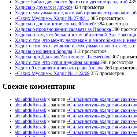
Хадис: Найди для своего брата семьдесят оправданий
435
Хадисы о друзьях и дружбе
424 просмотра
Хадис о мусульманине, который проживает среди много
«Сахих Муслим». Хадис № 2749/11
385 просмотров
Хадисы о достоинстве лошадей/коней/
384 просмотра
Хадисы о произношении салавата за Пророка
380 просмо
Хадисы о том, что большинство обитателей Ада − женщ
Хадис о том, что между человеком и многобожием и нев
Хадис о том, что лучшими из мусульман являются те, кто
Хадисы о ношении бороды
312 просмотров
Хадисы про Даджаля/Антихрист, Лжемессия/
307 просмо
Хадис о том, что души подобны воинам
298 просмотров
Хадис об оставлении чего-то ради Аллаха
268 просмотро
«Сахих Муслим». Хадис № 1422/69
255 просмотров
Свежие комментарии
abu abduRrazak
к записи
«Сильсилятуль-ахадис ас-сахиха
abu abduRrazak
к записи
«Сильсилятуль-ахадис ас-сахиха
abu abduRrazak
к записи
«Сильсилятуль-ахадис ас-сахиха
abu abduRrazak
к записи
«Сильсилятуль-ахадис ас-сахиха
abu abduRrazak
к записи
«Сильсилятуль-ахадис ас-сахиха
abu abduRrazak
к записи
«Сильсилятуль-ахадис ас-сахиха
abu abduRrazak
к записи
«Сильсилятуль-ахадис ас-сахиха