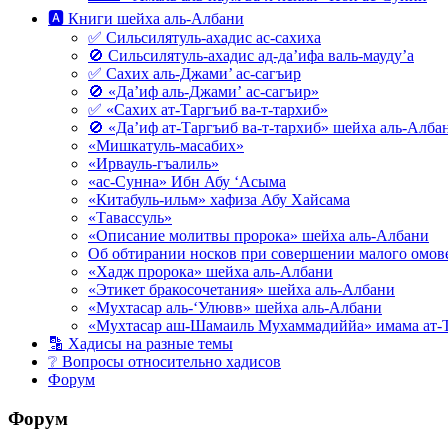
🅰 Книги шейха аль-Албани
✅ Сильсилятуль-ахадис ас-сахиха
🚫 Сильсилятуль-ахадис ад-да’ифа валь-мауду’а
✅ Сахих аль-Джами’ ас-сагъир
🚫 «Да’иф аль-Джами’ ас-сагъир»
✅ «Сахих ат-Таргъиб ва-т-тархиб»
🚫 «Да’иф ат-Таргъиб ва-т-тархиб» шейха аль-Алба
«Мишкатуль-масабих»
«Ирвауль-гъалиль»
«ас-Сунна» Ибн Абу ‘Асыма
«Китабуль-ильм» хафиза Абу Хайсама
«Тавассуль»
«Описание молитвы пророка» шейха аль-Албани
Об обтирании носков при совершении малого омове
«Хадж пророка» шейха аль-Албани
«Этикет бракосочетания» шейха аль-Албани
«Мухтасар аль-‘Улювв» шейха аль-Албани
«Мухтасар аш-Шамаиль Мухаммадиййа» имама ат-
🔡 Хадисы на разные темы
❔ Вопросы относительно хадисов
Форум
Форум