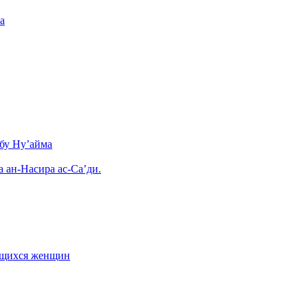
а
бу Ну’айма
а ан-Насира ас-Са’ди.
ающихся женщин