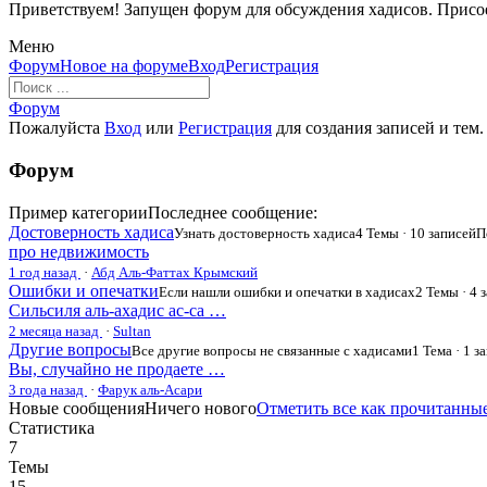
Приветствуем! Запущен форум для обсуждения хадисов. Присо
Меню
Навигация
Форум
Новое на форуме
Вход
Регистрация
Форума
Форум
Форум
breadcrumbs
Пожалуйста
Вход
или
Регистрация
для создания записей и тем.
-
Вы
Форум
здесь:
Пример категории
Последнее сообщение:
Достоверность хадиса
Узнать достоверность хадиса
4 Темы · 10 записей
П
про недвижимость
1 год назад
·
Абд Аль-Фаттах Крымский
Ошибки и опечатки
Если нашли ошибки и опечатки в хадисах
2 Темы · 4 
Сильсиля аль-ахадис ас-са …
2 месяца назад
·
Sultan
Другие вопросы
Все другие вопросы не связанные с хадисами
1 Тема · 1 з
Вы, случайно не продаете …
3 года назад
·
Фарук аль-Асари
Новые сообщения
Ничего нового
Отметить все как прочитанны
Статистика
7
Темы
15