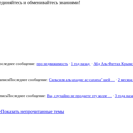
единяйтесь и обменивайтесь знаниями!
оследнее сообщение:
про недвижимость
·
1 год назад
·
Абд Аль-Фаттах Крым
записи
Последнее сообщение:
Сильсиля аль-ахадис ас-сахиха" шей …
·
2 месяца
апись
Последнее сообщение:
Вы, случайно не продаете эту колле …
·
3 года наз
е
Показать непрочитанные темы