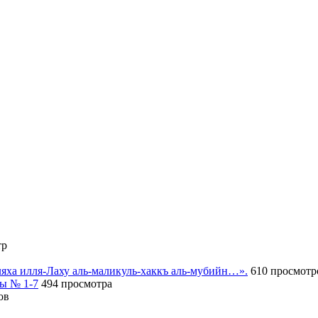
тр
иляха илля-Лаху аль-маликуль-хаккъ аль-мубийн…».
610 просмотр
сы № 1-7
494 просмотра
ов