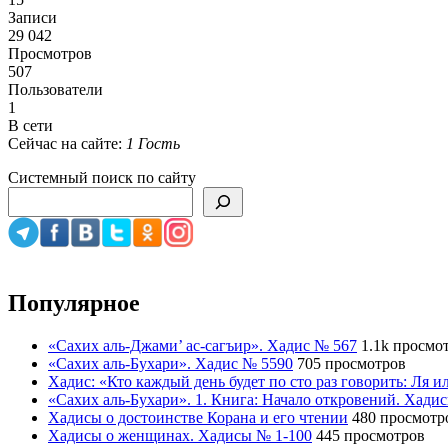
Записи
29 042
Просмотров
507
Пользователи
1
В сети
Сейчас на сайте:
1 Гость
Системный поиск по сайту
Популярное
«Сахих аль-Джами’ ас-сагъир». Хадис № 567
1.1k просмо
«Сахих аль-Бухари». Хадис № 5590
705 просмотров
Хадис: «Кто каждый день будет по сто раз говорить: Ля 
«Сахих аль-Бухари». 1. Книга: Начало откровений. Хади
Хадисы о достоинстве Корана и его чтении
480 просмотр
Хадисы о женщинах. Хадисы № 1-100
445 просмотров