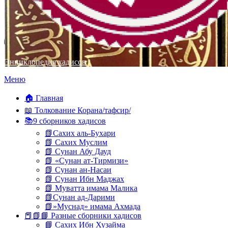
Энциклопедия хадисов
Перейти
Меню
к
содержимому
🏠 Главная
📖 Толкование Корана/тафсир/
📚9 сборников хадисов
📗Сахих аль-Бухари
📗 Сахих Муслим
📗 Сунан Абу Дауд
📗 «Сунан ат-Тирмизи»
📗 Сунан ан-Насаи
📗 Сунан Ибн Маджах
📗 Муватта имама Малика
📗Сунан ад-Дарими
📗»Муснад» имама Ахмада
📕📗📘 Разные сборники хадисов
📘 Сахих Ибн Хузайма