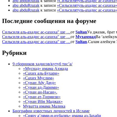
abu abduRrazak
к записи
«Сильсилятуль-ахадис ас-сахиха
abu abduRrazak
к записи
«Сильсилятуль-ахадис ас-сахиха
abu abduRrazak
к записи
«Сильсилятуль-ахадис ас-сахиха
Последние сообщения на форуме
Сильсиля аль-ахадис ас-сахиха" ше …
от
Sultan
Уа джазак, брат
Сильсиля аль-ахадис ас-сахиха" ше …
от
Мухаммад
Ва ‘алейкум
Сильсиля аль-ахадис ас-сахиха" ше …
от
Sultan
Рубрики
9 сборников хадисов/кутуб тис’а/
«Муснад» имама Ахмада
«Сахих аль-Бухари»
«Сахих Муслим»
«Сунан Абу Дауд»
«Сунан ад-Дарими»
«Сунан ан-Насаи».
«Сунан ат-Тирмизи»
«Сунан Ибн Маджах»
Муватта имама Малика
Биографии известных личностей в Исламе
«Сияру а’лями-н-нубаляъ» имама аз-Захаби