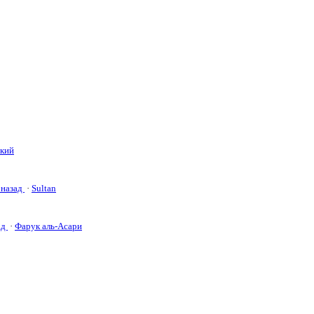
ский
 назад
·
Sultan
ад
·
Фарук аль-Асари