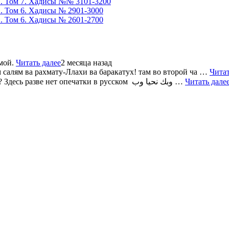
». Том 7. Хадисы №№ 3101-3200
». Том 6. Хадисы № 2901-3000
». Том 6. Хадисы № 2601-2700
 мой.
Читать далее
2 месяца назад
 салям ва рахмату-Ллахи ва баракатух! там во второй ча …
Читат
.Салам алейкум ? Здесь разве нет опечатки в русском وبك نحيا وب …
Читать дале