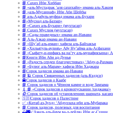
📘 Сахих Ибн Хиббан
📘 «аль-Мустадрак ‘аля сахихайн» имама аль-Хаким
📘 «аль-Мусаннаф» Ибн Аби Шейбы
📘 аль-Адабуль-муфрад имама аль-Бухари
📘»Муснад аль-Баззар»
📘 «Сахих аль-Бухари» (мухтасар)
📘 Сахих Муслим (мухтасар)
📘 «Сады праведных» имама ан-Навави
📘 Аль-Азкар имама ан-Навави
📘 «Шу’аб аль-иман» хафиза аль-Байхакъи
📘 «Хильятуль-аулияъ» Абу Ну’айма аль-Асфахани
📘 «Сыфату-н-нифакъ ва на’ту аль-мунафикъина» А
📘Книги Ибн Аби ад-Дунья
📘 «Радость сердец благочестивых» ‘Абду-р-Рахман
📘 «Булюг аль-Марам» хафиза Ибн Хаджара
📘Сорок хадисов имама ан-Навави
📘 🕌 Сорок Священных хадисов (аль-Къудси)
🕋Сорок хадисов о Каабе
📘 Сорок хадисов о Чёрном камне и воде Замзама
💉 📘 «Сорок хадисов о кровопускании /хиджама/»
🥀 Сорок хадисов об установлениях шариата, кас
🇸🇩Сорок хадисов о Палестине
✅ «Китаб аз-Зухд» ‘Абдуллаха ибн аль-Мубарака
📘 Сорок хадисов, полезных для воспитания
🌅🌃«‘Амаль аль-йаум ва-л-лейля» Ибн ас-Сунни