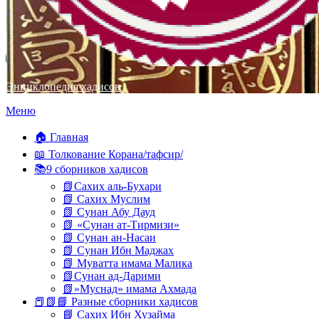
Энциклопедия хадисов
Перейти
Меню
к
содержимому
🏠 Главная
📖 Толкование Корана/тафсир/
📚9 сборников хадисов
📗Сахих аль-Бухари
📗 Сахих Муслим
📗 Сунан Абу Дауд
📗 «Сунан ат-Тирмизи»
📗 Сунан ан-Насаи
📗 Сунан Ибн Маджах
📗 Муватта имама Малика
📗Сунан ад-Дарими
📗»Муснад» имама Ахмада
📕📗📘 Разные сборники хадисов
📘 Сахих Ибн Хузайма