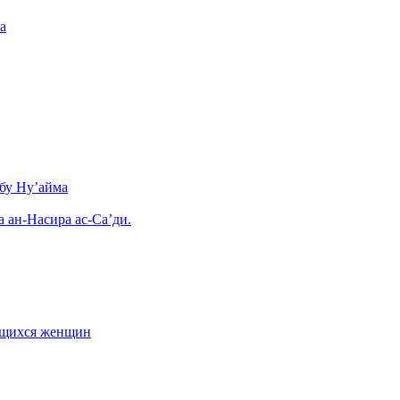
а
бу Ну’айма
а ан-Насира ас-Са’ди.
ающихся женщин