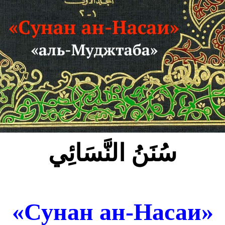
سُنَنُ النَّسَائِي
«Сунан ан-Насаи»