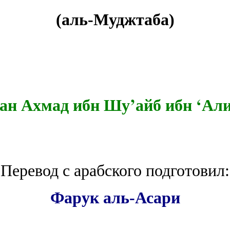
(аль-Муджтаба)
ман Ахмад ибн Шу’айб ибн ‘Али
Перевод с арабского подготовил:
Фарук аль-Асари