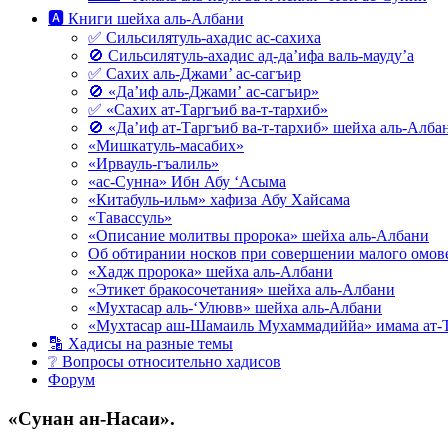
🅰 Книги шейха аль-Албани
✅ Сильсилятуль-ахадис ас-сахиха
🚫 Сильсилятуль-ахадис ад-да’ифа валь-мауду’а
✅ Сахих аль-Джами’ ас-сагъир
🚫 «Да’иф аль-Джами’ ас-сагъир»
✅ «Сахих ат-Таргъиб ва-т-тархиб»
🚫 «Да’иф ат-Таргъиб ва-т-тархиб» шейха аль-Алба
«Мишкатуль-масабих»
«Ирвауль-гъалиль»
«ас-Сунна» Ибн Абу ‘Асыма
«Китабуль-ильм» хафиза Абу Хайсама
«Тавассуль»
«Описание молитвы пророка» шейха аль-Албани
Об обтирании носков при совершении малого омове
«Хадж пророка» шейха аль-Албани
«Этикет бракосочетания» шейха аль-Албани
«Мухтасар аль-‘Улювв» шейха аль-Албани
«Мухтасар аш-Шамаиль Мухаммадиййа» имама ат-
🔡 Хадисы на разные темы
❔ Вопросы относительно хадисов
Форум
«Сунан ан-Насаи».