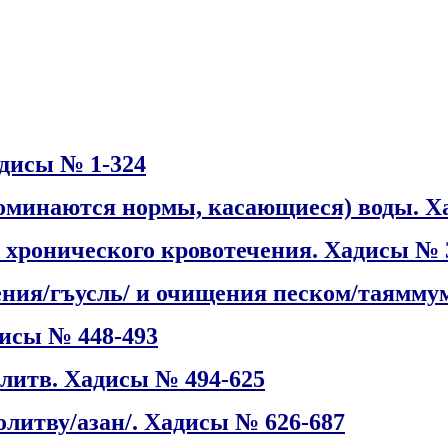
адисы № 1-324
упоминаются нормы, касающиеся) воды. Х
и хронического кровотечения. Хадисы № 
ения/гъусль/ и очищения песком/таямму
дисы № 448-493
олитв. Хадисы № 494-625
олитву/азан/. Хадисы № 626-687