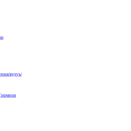
ни
ния/вудуъ/
Тирмизи