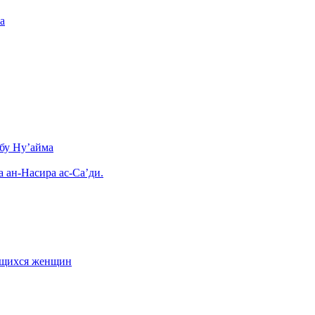
а
бу Ну’айма
а ан-Насира ас-Са’ди.
ающихся женщин