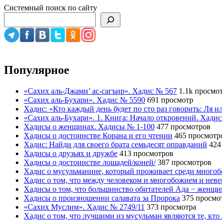
Системный поиск по сайту
Популярное
«Сахих аль-Джами’ ас-сагъир». Хадис № 567
1.1k просмо
«Сахих аль-Бухари». Хадис № 5590
691 просмотр
Хадис: «Кто каждый день будет по сто раз говорить: Ля 
«Сахих аль-Бухари». 1. Книга: Начало откровений. Хади
Хадисы о женщинах. Хадисы № 1-100
477 просмотров
Хадисы о достоинстве Корана и его чтении
465 просмотр
Хадис: Найди для своего брата семьдесят оправданий
424
Хадисы о друзьях и дружбе
413 просмотров
Хадисы о достоинстве лошадей/коней/
387 просмотров
Хадис о мусульманине, который проживает среди много
Хадис о том, что между человеком и многобожием и нев
Хадисы о том, что большинство обитателей Ада − женщ
Хадисы о произношении салавата за Пророка
375 просмо
«Сахих Муслим». Хадис № 2749/11
373 просмотра
Хадис о том, что лучшими из мусульман являются те, кто