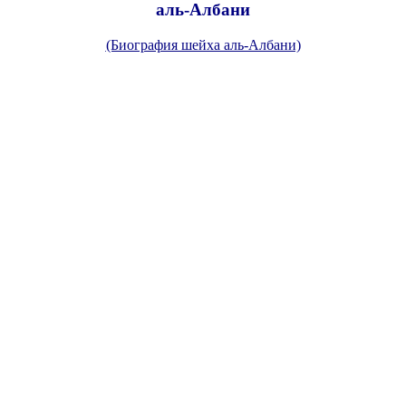
аль-Албани
(Биография шейха аль-Албани)