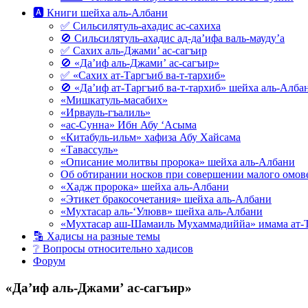
🅰 Книги шейха аль-Албани
✅ Сильсилятуль-ахадис ас-сахиха
🚫 Сильсилятуль-ахадис ад-да’ифа валь-мауду’а
✅ Сахих аль-Джами’ ас-сагъир
🚫 «Да’иф аль-Джами’ ас-сагъир»
✅ «Сахих ат-Таргъиб ва-т-тархиб»
🚫 «Да’иф ат-Таргъиб ва-т-тархиб» шейха аль-Алба
«Мишкатуль-масабих»
«Ирвауль-гъалиль»
«ас-Сунна» Ибн Абу ‘Асыма
«Китабуль-ильм» хафиза Абу Хайсама
«Тавассуль»
«Описание молитвы пророка» шейха аль-Албани
Об обтирании носков при совершении малого омове
«Хадж пророка» шейха аль-Албани
«Этикет бракосочетания» шейха аль-Албани
«Мухтасар аль-‘Улювв» шейха аль-Албани
«Мухтасар аш-Шамаиль Мухаммадиййа» имама ат-
🔡 Хадисы на разные темы
❔ Вопросы относительно хадисов
Форум
«Да’иф аль-Джами’ ас-сагъир»