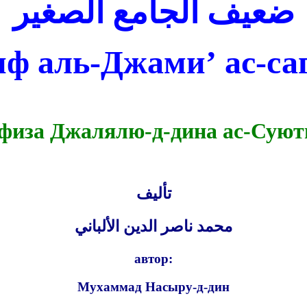
ضعيف الجامع الصغير
иф аль-
Д
жами’
ас-са
афиза Джалялю-д-дина ас-Сую
تأليف
محمد ناصر الدين الألباني
автор:
Мухаммад Насыру-д-дин