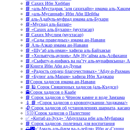
📘 Сахих Ибн Хиббан
📘 «аль-Мустадрак ‘аля сахихайн» имама аль-Хаким
📘 «аль-Мусаннаф» Ибн Аби Шейбы
📘 аль-Адабуль-муфрад имама аль-Бухари
📘»Муснад аль-Баззар»
📘 «Сахих аль-Бухари» (мухтасар)
📘 Сахих Муслим (мухтасар)
📘 «Сады праведных» имама ан-Навави
📘 Аль-Азкар имама ан-Навави
📘 «Шу’аб аль-иман» хафиза аль-Байхакъи
📘 «Хильятуль-аулияъ» Абу Ну’айма аль-Асфахани
📘 «Сыфату-н-нифакъ ва на’ту аль-мунафикъина» А
📘Книги Ибн Аби ад-Дунья
📘 «Радость сердец благочестивых» ‘Абду-р-Рахман
📘 «Булюг аль-Марам» хафиза Ибн Хаджара
📘Сорок хадисов имама ан-Навави
📘 🕌 Сорок Священных хадисов (аль-Къудси)
🕋Сорок хадисов о Каабе
📘 Сорок хадисов о Чёрном камне и воде Замзама
💉 📘 «Сорок хадисов о кровопускании /хиджама/»
🥀 Сорок хадисов об установлениях шариата, кас
🇸🇩Сорок хадисов о Палестине
✅ «Китаб аз-Зухд» ‘Абдуллаха ибн аль-Мубарака
📘 Сорок хадисов, полезных для воспитания
🌅🌃«‘Амаль аль-йаум ва-л-лейля» Ибн ас-Сунни