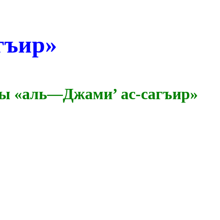
гъир»
ты
«
аль
—
Джами
’ ас-сагъир»