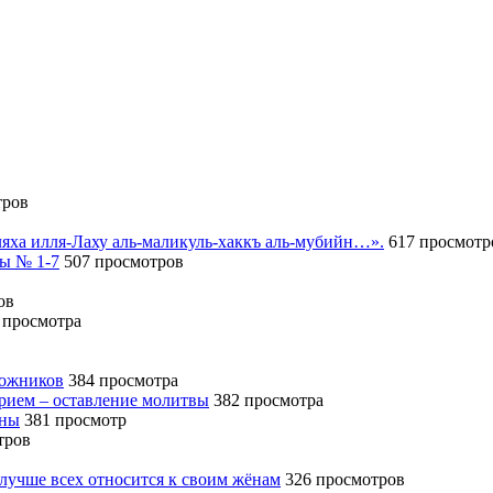
тров
иляха илля-Лаху аль-маликуль-хаккъ аль-мубийн…».
617 просмотр
сы № 1-7
507 просмотров
ов
 просмотра
божников
384 просмотра
ерием – оставление молитвы
382 просмотра
ины
381 просмотр
тров
 лучше всех относится к своим жёнам
326 просмотров