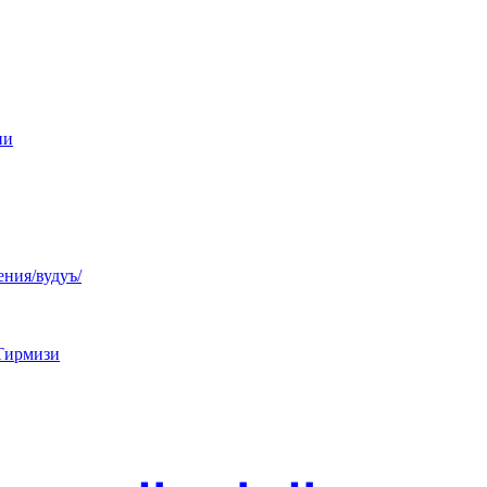
ни
ния/вудуъ/
Тирмизи