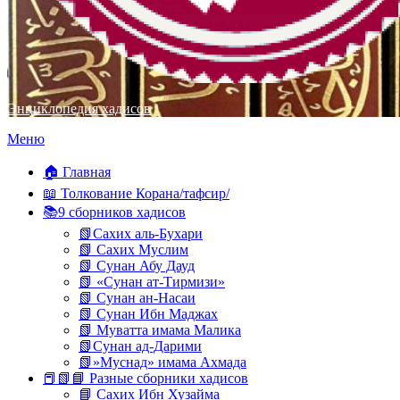
Энциклопедия хадисов
Перейти
Меню
к
содержимому
🏠 Главная
📖 Толкование Корана/тафсир/
📚9 сборников хадисов
📗Сахих аль-Бухари
📗 Сахих Муслим
📗 Сунан Абу Дауд
📗 «Сунан ат-Тирмизи»
📗 Сунан ан-Насаи
📗 Сунан Ибн Маджах
📗 Муватта имама Малика
📗Сунан ад-Дарими
📗»Муснад» имама Ахмада
📕📗📘 Разные сборники хадисов
📘 Сахих Ибн Хузайма