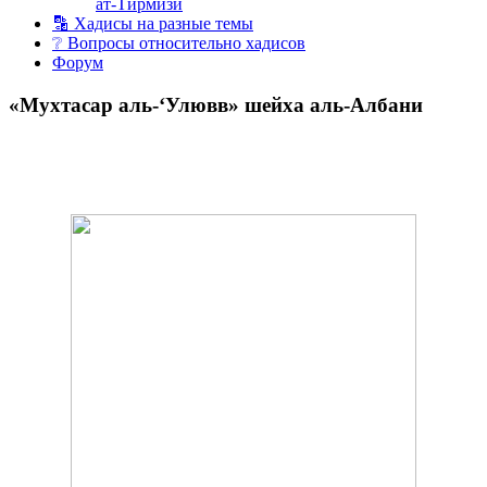
ат-Тирмизи
🔡 Хадисы на разные темы
❔ Вопросы относительно хадисов
Форум
«Мухтасар аль-‘Улювв» шейха аль-Албани