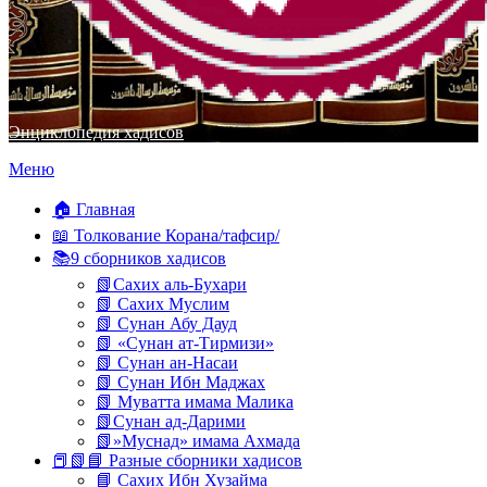
Энциклопедия хадисов
Перейти
Меню
к
содержимому
🏠 Главная
📖 Толкование Корана/тафсир/
📚9 сборников хадисов
📗Сахих аль-Бухари
📗 Сахих Муслим
📗 Сунан Абу Дауд
📗 «Сунан ат-Тирмизи»
📗 Сунан ан-Насаи
📗 Сунан Ибн Маджах
📗 Муватта имама Малика
📗Сунан ад-Дарими
📗»Муснад» имама Ахмада
📕📗📘 Разные сборники хадисов
📘 Сахих Ибн Хузайма