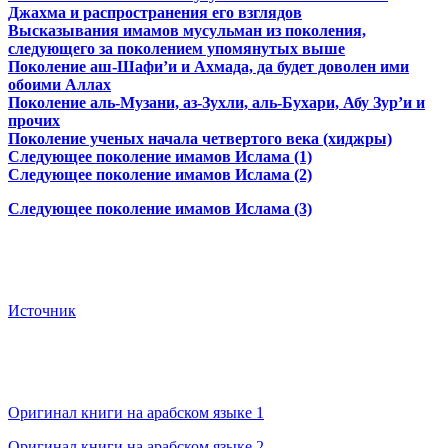
Джахма и распространения его взглядов
Высказывания имамов мусульман из поколения,
следующего за поколением упомянутых выше
Поколение аш-Шафи’и и Ахмада, да будет доволен ими
обоими Аллах
Поколение аль-Музани, аз-Зухли, аль-Бухари, Абу Зур’и и
прочих
Поколение ученых начала четвертого века (хиджры)
Следующее поколение имамов Ислама (1)
Следующее поколение имамов Ислама (2)
Следующее поколение имамов Ислама (3)
Источник
Оригинал книги на арабском языке 1
Оригинал книги на арабском языке 2