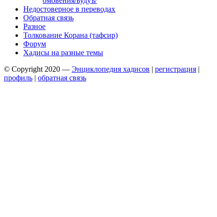
омовения/вудуъ/
Недостоверное в переводах
Обратная связь
Разное
Толкование Корана (тафсир)
Форум
Хадисы на разные темы
© Copyright 2020 —
Энциклопедия хадисов
|
регистрация
|
профиль
|
обратная связь
Wisteria Theme by
WPFriendship
⋅
Powered by
WordPress