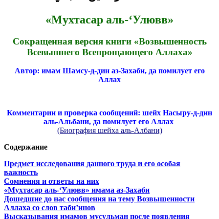
«Мухтасар аль-‘Улювв»
Сокращенная версия книги «Возвышенность
Всевышнего Всепрощающего Аллаха»
Автор: имам Шамсу-д-дин аз-Захаби, да помилует его
Аллах
Комментарии и проверка сообщений: шейх Насыру-д-дин
аль-Альбани, да помилует его Аллах
(Биография шейха аль-Албани)
Содержание
Предмет исследования данного труда и его особая
важность
Сомнения и ответы на них
«Мухтасар аль-‘Улювв» имама аз-Захаби
Дошедшие до нас сообщения на тему Возвышенности
Аллаха со слов таби’инов
Высказывания имамов мусульман после появления