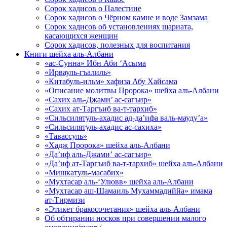
Сорок хадисов о Палестине
Сорок хадисов о Чёрном камне и воде Замзама
Сорок хадисов об установлениях шариата,
касающихся женщин
Сорок хадисов, полезных для воспитания
Книги шейха аль-Албани
«ас-Сунна» Ибн Аби ‘Асыма
«Ирвауль-гъалиль»
«Китабуль-ильм» хафиза Абу Хайсама
«Описание молитвы Пророка» шейха аль-Албани
«Сахих аль-Джами’ ас-сагъир»
«Сахих ат-Таргъиб ва-т-тархиб»
«Сильсилятуль-ахадис ад-да’ифа валь-мауду’а»
«Сильсилятуль-ахадис ас-сахиха»
«Тавассуль»
«Хадж Пророка» шейха аль-Албани
«Да’иф аль-Джами’ ас-сагъир»
«Да’иф ат-Таргъиб ва-т-тархиб» шейха аль-Албани
«Мишкатуль-масабих»
«Мухтасар аль-‘Улювв» шейха аль-Албани
«Мухтасар аш-Шамаиль Мухаммадиййа» имама
ат-Тирмизи
«Этикет бракосочетания» шейха аль-Албани
Об обтирании носков при совершении малого