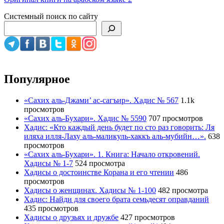
Системный поиск по сайту
Популярное
«Сахих аль-Джами’ ас-сагъир». Хадис № 567
1.1k
просмотров
«Сахих аль-Бухари». Хадис № 5590
707 просмотров
Хадис: «Кто каждый день будет по сто раз говорить: Ля
иляха илля-Лаху аль-маликуль-хаккъ аль-мубийн…».
638
просмотров
«Сахих аль-Бухари». 1. Книга: Начало откровений.
Хадисы № 1-7
524 просмотра
Хадисы о достоинстве Корана и его чтении
486
просмотров
Хадисы о женщинах. Хадисы № 1-100
482 просмотра
Хадис: Найди для своего брата семьдесят оправданий
435 просмотров
Хадисы о друзьях и дружбе
427 просмотров