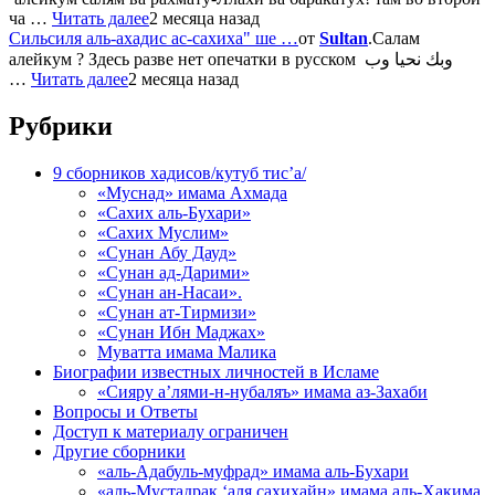
ча …
Читать далее
2 месяца назад
Сильсиля аль-ахадис ас-сахиха" ше …
от
Sultan
.Салам
алейкум ? Здесь разве нет опечатки в русском وبك نحيا وب
…
Читать далее
2 месяца назад
Рубрики
9 сборников хадисов/кутуб тис’а/
«Муснад» имама Ахмада
«Сахих аль-Бухари»
«Сахих Муслим»
«Сунан Абу Дауд»
«Сунан ад-Дарими»
«Сунан ан-Насаи».
«Сунан ат-Тирмизи»
«Сунан Ибн Маджах»
Муватта имама Малика
Биографии известных личностей в Исламе
«Сияру а’лями-н-нубаляъ» имама аз-Захаби
Вопросы и Ответы
Доступ к материалу ограничен
Другие сборники
«аль-Адабуль-муфрад» имама аль-Бухари
«аль-Мустадрак ‘аля сахихайн» имама аль-Хакима