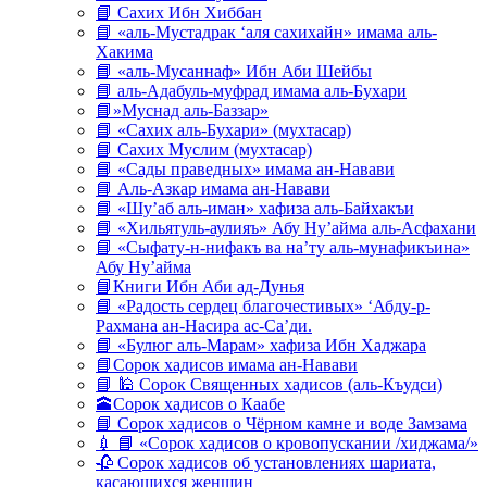
📘 Сахих Ибн Хиббан
📘 «аль-Мустадрак ‘аля сахихайн» имама аль-
Хакима
📘 «аль-Мусаннаф» Ибн Аби Шейбы
📘 аль-Адабуль-муфрад имама аль-Бухари
📘»Муснад аль-Баззар»
📘 «Сахих аль-Бухари» (мухтасар)
📘 Сахих Муслим (мухтасар)
📘 «Сады праведных» имама ан-Навави
📘 Аль-Азкар имама ан-Навави
📘 «Шу’аб аль-иман» хафиза аль-Байхакъи
📘 «Хильятуль-аулияъ» Абу Ну’айма аль-Асфахани
📘 «Сыфату-н-нифакъ ва на’ту аль-мунафикъина»
Абу Ну’айма
📘Книги Ибн Аби ад-Дунья
📘 «Радость сердец благочестивых» ‘Абду-р-
Рахмана ан-Насира ас-Са’ди.
📘 «Булюг аль-Марам» хафиза Ибн Хаджара
📘Сорок хадисов имама ан-Навави
📘 🕌 Сорок Священных хадисов (аль-Къудси)
🕋Сорок хадисов о Каабе
📘 Сорок хадисов о Чёрном камне и воде Замзама
💉 📘 «Сорок хадисов о кровопускании /хиджама/»
🥀 Сорок хадисов об установлениях шариата,
касающихся женщин