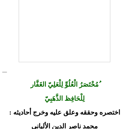
—
ُمُخْتَصَرُ الْعُلُوِّ لِلْعَلِيّ الغَفَّار
لِلْحَافِظ الذَّهَبِيّ
اختصره وحققه وعلق عليه وخرج أحاديثه :
محمد ناصر الدين الألباني