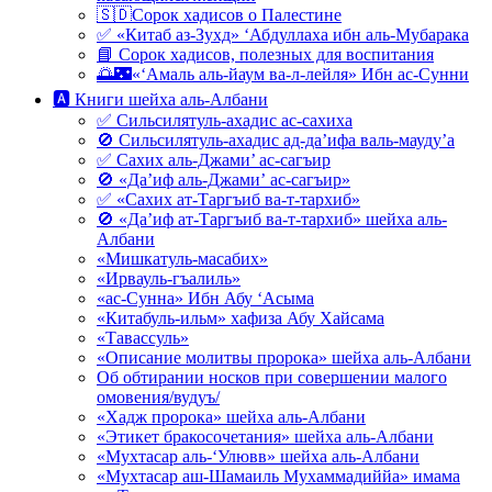
🇸🇩Сорок хадисов о Палестине
✅ «Китаб аз-Зухд» ‘Абдуллаха ибн аль-Мубарака
📘 Сорок хадисов, полезных для воспитания
🌅🌃«‘Амаль аль-йаум ва-л-лейля» Ибн ас-Сунни
🅰 Книги шейха аль-Албани
✅ Сильсилятуль-ахадис ас-сахиха
🚫 Сильсилятуль-ахадис ад-да’ифа валь-мауду’а
✅ Сахих аль-Джами’ ас-сагъир
🚫 «Да’иф аль-Джами’ ас-сагъир»
✅ «Сахих ат-Таргъиб ва-т-тархиб»
🚫 «Да’иф ат-Таргъиб ва-т-тархиб» шейха аль-
Албани
«Мишкатуль-масабих»
«Ирвауль-гъалиль»
«ас-Сунна» Ибн Абу ‘Асыма
«Китабуль-ильм» хафиза Абу Хайсама
«Тавассуль»
«Описание молитвы пророка» шейха аль-Албани
Об обтирании носков при совершении малого
омовения/вудуъ/
«Хадж пророка» шейха аль-Албани
«Этикет бракосочетания» шейха аль-Албани
«Мухтасар аль-‘Улювв» шейха аль-Албани
«Мухтасар аш-Шамаиль Мухаммадиййа» имама