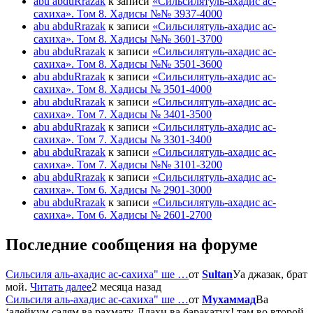
abu abduRrazak
к записи
«Сильсилятуль-ахадис ас-
сахиха». Том 8. Хадисы №№ 3937-4000
abu abduRrazak
к записи
«Сильсилятуль-ахадис ас-
сахиха». Том 8. Хадисы №№ 3601-3700
abu abduRrazak
к записи
«Сильсилятуль-ахадис ас-
сахиха». Том 8. Хадисы №№ 3501-3600
abu abduRrazak
к записи
«Сильсилятуль-ахадис ас-
сахиха». Том 8. Хадисы № 3501-4000
abu abduRrazak
к записи
«Сильсилятуль-ахадис ас-
сахиха». Том 7. Хадисы № 3401-3500
abu abduRrazak
к записи
«Сильсилятуль-ахадис ас-
сахиха». Том 7. Хадисы № 3301-3400
abu abduRrazak
к записи
«Сильсилятуль-ахадис ас-
сахиха». Том 7. Хадисы №№ 3101-3200
abu abduRrazak
к записи
«Сильсилятуль-ахадис ас-
сахиха». Том 6. Хадисы № 2901-3000
abu abduRrazak
к записи
«Сильсилятуль-ахадис ас-
сахиха». Том 6. Хадисы № 2601-2700
Последние сообщения на форуме
Сильсиля аль-ахадис ас-сахиха" ше …
от
Sultan
Уа джазак, брат
мой.
Читать далее
2 месяца назад
Сильсиля аль-ахадис ас-сахиха" ше …
от
Мухаммад
Ва
‘алейкум салям ва рахмату-Ллахи ва баракатух! там во второй