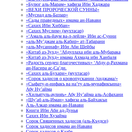
«Булюг аль-Марам» хафиза Ибн Хаджара
«ВЕХИ ПРОРОЧЕСКОЙ СУННЫ»
«Муснад аль-Баззар»
«Сады праведных» имама ан-Навави
«Сахих Ибн Хиббан»
«Сахих Муслим» (мухтасар)
«‘Амаль аль-йаум ва-л-лейля» Ибн ас-Сунни
«аль-Му’джам аль-Кабир» ат-Табарани
«аль-Мусаннаф» Ибн Аби Шейбы
«Китаб аз-Зухд» ‘Абдуллаха ибн аль-Мубарака
«Китаб аз-Зухд» имама Ахмада ибн Ханбаля
«Радость сердец благочестивых» ‘Абду-р-Рахмана
ан-Насира ас-Са’ди.
«Сахих аль-Бухари» (мухтасар)
«Сорок хадисов о кровопускании /хиджама/»
«Сыфату-н-нифакъ ва на’ту аль-мунафикъина»
Абу Ну’айма
«Хильятуль-аулияъ» Абу Ну’айма аль-Асфахани
«Шу’аб аль-Иман» хафиза аль-Байхакъи
Аль-Азкар имама ан-Навави
Книги Ибн Аби ад-Дунья
Сахих Ибн Хузайма
Сорок Священных хадисов (аль-Къудси)
Сорок хадисов имама ан-Навави
Сорок хадисов о Каабе