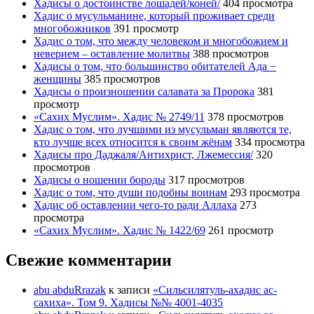
Хадисы о достоинстве лошадей/коней/
404 просмотра
Хадис о мусульманине, который проживает среди
многобожников
391 просмотр
Хадис о том, что между человеком и многобожием и
неверием – оставление молитвы
388 просмотров
Хадисы о том, что большинство обитателей Ада −
женщины
385 просмотров
Хадисы о произношении салавата за Пророка
381
просмотр
«Сахих Муслим». Хадис № 2749/11
378 просмотров
Хадис о том, что лучшими из мусульман являются те,
кто лучше всех относится к своим жёнам
334 просмотра
Хадисы про Даджаля/Антихрист, Лжемессия/
320
просмотров
Хадисы о ношении бороды
317 просмотров
Хадис о том, что души подобны воинам
293 просмотра
Хадис об оставлении чего-то ради Аллаха
273
просмотра
«Сахих Муслим». Хадис № 1422/69
261 просмотр
Свежие комментарии
abu abduRrazak
к записи
«Сильсилятуль-ахадис ас-
сахиха». Том 9. Хадисы №№ 4001-4035