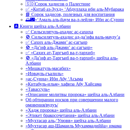
🇸🇩Сорок хадисов о Палестине
✅ «Китаб аз-Зухд» ‘Абдуллаха ибн аль-Мубарака
📘 Сорок хадисов, полезных для воспитания
🌅🌃«‘Амаль аль-йаум ва-л-лейля» Ибн ас-Сунни
🅰 Книги шейха аль-Албани
✅ Сильсилятуль-ахадис ас-сахиха
🚫 Сильсилятуль-ахадис ад-да’ифа валь-мауду’а
✅ Сахих аль-Джами’ ас-сагъир
🚫 «Да’иф аль-Джами’ ас-сагъир»
✅ «Сахих ат-Таргъиб ва-т-тархиб»
🚫 «Да’иф ат-Таргъиб ва-т-тархиб» шейха аль-
Албани
«Мишкатуль-масабих»
«Ирвауль-гъалиль»
«ас-Сунна» Ибн Абу ‘Асыма
«Китабуль-ильм» хафиза Абу Хайсама
«Тавассуль»
«Описание молитвы пророка» шейха аль-Албани
Об обтирании носков при совершении малого
омовения/вудуъ/
«Хадж пророка» шейха аль-Албани
«Этикет бракосочетания» шейха аль-Албани
«Мухтасар аль-‘Улювв» шейха аль-Албани
«Мухтасар аш-Шамаиль Мухаммадиййа» имама