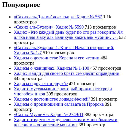
Популярное
«Сахих аль-Джами’ ас-сагъир». Хадис № 567
1.1k
просмотров
«Сахих аль-Бухари». Хадис № 5590
713 просмотров
Хадис: «Кто каждый день будет по сто раз говорить: Ля
иляха илля-Лаху аль-маликуль-хаккъ аль-мубийн…».
632
просмотра
«Сахих аль-Бухари». 1. Книга: Начало откровений.
Хадисы № 1-7
510 просмотров
Хадисы о достоинстве Корана и его чтении
484
просмотра
Хадисы о женщинах. Хадисы № 1-100
457 просмотров
Хадис: Найди для своего брата семьдесят оправданий
442 просмотра
Хадисы о друзьях и дружбе
421 просмотр
Хадис о мусульманине, который проживает среди
многобожников
395 просмотров
Хадисы о достоинстве лошадей/коней/
391 просмотр
Хадисы о произношении салавата за Пророка
391
просмотр
«Сахих Муслим». Хадис № 2749/11
382 просмотра
Хадис о том, что между человеком и многобожием и
неверием – оставление молитвы
381 просмотр