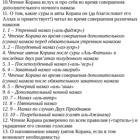
10.Чтение Корана вслух и про себя во время совершения
дополнительного ночного намаза
11. О том, какие суры и аяты Корана он (да благословит его
Аллах и приветствует!) читал во время совершения различных
намазов
1. 1 – Утренний намаз («аль-фаджр»)
2. Чтение Корана во время совершения дополнительного
(сунна) намаза перед обязательным утренним намазом
3. 2 – Полуденный намаз («аз-зухр»)
4. Чтение аятов Корана после суры «Аль-Фатиха» в
последних двух рак‘атах полуденного намаза
5. 3 – Послеполуденный намаз («аль-‘аср»)
6. 4 – Закатный намаз «аль-магриб»
7. Чтение Корана во время совершения дополнительного
(сунна) намаза после обязательного закатного намаза
8. 5 – Вечерний намаз «аль-‘иша»
9. 6 – Дополнительный ночной намаз
10. 7 – Намаз »аль-витр»
11. 8 – Пятничный намаз
12. 9 – Намаз по случаю Двух Праздников
13. 10 – Погребальный намаз (салят аль-джаназа)
12. Чтение Корана размеренно по всем правилам (»тартиль») и
украшение его своими голосами
13. О напоминании имаму (аятов Корана, если в том
возникнет необходимость)