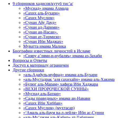
9 сборников хадисов/кутуб тис’а/
«Муснад» имама Ахмада
«Сахих аль-Бухари»
«Сахих Муслим»
«Сунан Абу Дауд»
«Сунан ад-Дарими»
«Сунан ан-Насаи».
«Сунан ат-Тирмизи»
«Сунан Ибн Маджах»
Муватта имама Малика
Биографии известных личностей в Исламе
«Сияру а’лями-н-нубаляъ» имама аз-Захаби
Вопросы и Ответы
Доступ к материалу ограничен
Другие сборники
«аль-Адабуль-муфрад» имама аль-Бухари
«аль-Мустадрак ‘аля сахихайн» имама аль-Хакима
«Булюг аль-Марам» хафиза Ибн Хаджара
«ВЕХИ ПРОРОЧЕСКОЙ СУННЫ»
«Муснад аль-Баззар»
«Сады праведных» имама ан-Навави
«Сахих Ибн Хиббан»
«Сахих Муслим» (мухтасар)
«‘Амаль аль-йаум ва-л-лейля» Ибн ас-Сунни
«аль-Му’джам аль-Кабир» ат-Табарани