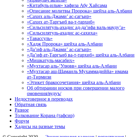
«Китабуль-ильм» хафиза Абу Хайсама
«Описание молитвы Пророка» шейха аль-Албани
«Сахих аль-Джами’ ас-сагъир»
«Сахих ат-Таргъиб ва-т-тархиб»
«Сильсилятуль-ахадис ад-да’ифа валь-мауду’а»
«Сильсилятуль-ахадис ас-сахиха»
«Тавассуль»
«Хадж Пророка» шейха аль-Албани
«Да’иф аль-Джами’ ас-сагъир»
«Да’иф ат-Таргъиб ва-т-тархиб» шейха аль-Албани
«Мишкатуль-масабих»
«Мухтасар аль-‘Улювв» шейха аль-Албани
«Мухтасар аш-Шамаиль Мухаммадиййа» имама
ат-Тирмизи
«Этикет бракосочетания» шейха аль-Албани
Об обтирании носков при совершении малого
омовения/вудуъ/
Недостоверное в переводах
Обратная связь
Разное
Толкование Корана (тафсир)
Форум
Хадисы на разные темы
© Copyright 2020 —
Энциклопедия хадисов
|
регистрация
|