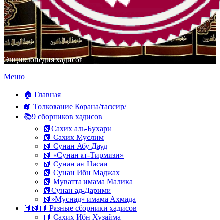
Энциклопедия хадисов
Перейти
Меню
к
содержимому
🏠 Главная
📖 Толкование Корана/тафсир/
📚9 сборников хадисов
📗Сахих аль-Бухари
📗 Сахих Муслим
📗 Сунан Абу Дауд
📗 «Сунан ат-Тирмизи»
📗 Сунан ан-Насаи
📗 Сунан Ибн Маджах
📗 Муватта имама Малика
📗Сунан ад-Дарими
📗»Муснад» имама Ахмада
📕📗📘 Разные сборники хадисов
📘 Сахих Ибн Хузайма