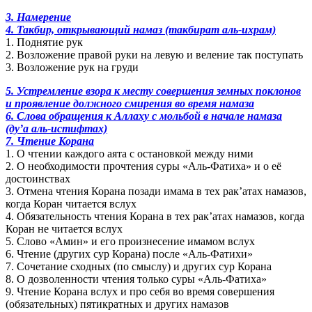
3. Намерение
4. Такбир, открывающий намаз (такбират аль-ихрам)
1. Поднятие рук
2. Возложение правой руки на левую и веление так поступать
3. Возложение рук на груди
5. Устремление взора к месту совершения земных поклонов
и проявление должного смирения во время намаза
6. Слова обращения к Аллаху с мольбой в начале намаза
(ду’а аль-истифтах)
7. Чтение Корана
1. О чтении каждого аята с остановкой между ними
2. О необходимости прочтения суры «Аль-Фатиха» и о её
достоинствах
3. Отмена чтения Корана позади имама в тех рак’атах намазов,
когда Коран читается вслух
4. Обязательность чтения Корана в тех рак’атах намазов, когда
Коран не читается вслух
5. Слово «Амин» и его произнесение имамом вслух
6. Чтение (других сур Корана) после «Аль-Фатихи»
7. Сочетание сходных (по смыслу) и других сур Корана
8. О дозволенности чтения только суры «Аль-Фатиха»
9. Чтение Корана вслух и про себя во время совершения
(обязательных) пятикратных и других намазов