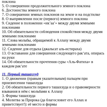
поклона
5. О совершении продолжительного земного поклона
6. Достоинства земного поклона
7. О совершении земных поклонов на земле и на подстилке
8. О выпрямлении после (первого) земного поклона
9. Сидение в положении »ик’аа’» между двумя земными
поклонами
10. Об обязательности соблюдения спокойствия между двумя
земными поклонами
11. Слова мольбы, обращаемой к Аллаху между двумя
земными поклонами
12. Сидение для отдыха (джальсат аль-истираха)
13. О вставании для совершения следующего рак‘ата, опирась
на руки
14. Об обязательности прочтения суры «Аль-Фатиха» в
каждом рак‘ате
11. Первый ташаххуд
1. О движении (правым указательным) пальцем при
произнесении ташаххуда
2. Об обязательности первого ташаххуда и о правомерности
взывания в нём с мольбами к Аллаху
3. Формы ташаххуда
4. Молитва за Пророка (да благословит его Аллах и
приветствует!): её место и формы