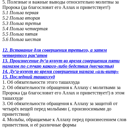
5. Полезные и важные выводы относительно молитвы за
Пророка (да благословит его Аллах и приветствует!)
5.1 Польза первая
5.2 Польза вторая
5.3 Польза третья
5.4 Польза четвертая
5.5 Польза пятая
5.6 Польза шестая
12. Вставание для совершения третьего, а затем
четвертого рак‘атов
13. Произнесение ду‘а-кунут во время совершения пяти
намазов по случаю какого-либо бедствия (несчастья)
14. Ду‘а-кунут во время совершения намаза «аль-витр»
15. Последний ташаххуд
1. Об обязательности этого ташаххуда
2. Об обязательности обращения к Аллаху с молитвами за
Пророка (да благословит его Аллах и приветствует!) в этом
ташаххуде
3. Об обязательности обращения к Аллаху за защитой от
четырёх вещей перед мольбами (, произносимыми до
приветствия)
4. Мольбы, обращаемые к Аллаху перед произнесением слов
приветствия, и её различные формы