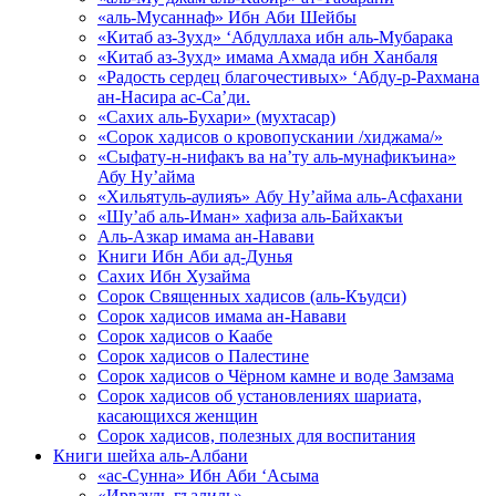
«аль-Мусаннаф» Ибн Аби Шейбы
«Китаб аз-Зухд» ‘Абдуллаха ибн аль-Мубарака
«Китаб аз-Зухд» имама Ахмада ибн Ханбаля
«Радость сердец благочестивых» ‘Абду-р-Рахмана
ан-Насира ас-Са’ди.
«Сахих аль-Бухари» (мухтасар)
«Сорок хадисов о кровопускании /хиджама/»
«Сыфату-н-нифакъ ва на’ту аль-мунафикъина»
Абу Ну’айма
«Хильятуль-аулияъ» Абу Ну’айма аль-Асфахани
«Шу’аб аль-Иман» хафиза аль-Байхакъи
Аль-Азкар имама ан-Навави
Книги Ибн Аби ад-Дунья
Сахих Ибн Хузайма
Сорок Священных хадисов (аль-Къудси)
Сорок хадисов имама ан-Навави
Сорок хадисов о Каабе
Сорок хадисов о Палестине
Сорок хадисов о Чёрном камне и воде Замзама
Сорок хадисов об установлениях шариата,
касающихся женщин
Сорок хадисов, полезных для воспитания
Книги шейха аль-Албани
«ас-Сунна» Ибн Аби ‘Асыма
«Ирвауль-гъалиль»