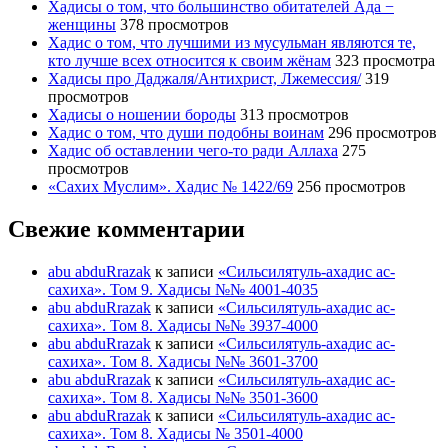
Хадисы о том, что большинство обитателей Ада −
женщины
378 просмотров
Хадис о том, что лучшими из мусульман являются те,
кто лучше всех относится к своим жёнам
323 просмотра
Хадисы про Даджаля/Антихрист, Лжемессия/
319
просмотров
Хадисы о ношении бороды
313 просмотров
Хадис о том, что души подобны воинам
296 просмотров
Хадис об оставлении чего-то ради Аллаха
275
просмотров
«Сахих Муслим». Хадис № 1422/69
256 просмотров
Свежие комментарии
abu abduRrazak
к записи
«Сильсилятуль-ахадис ас-
сахиха». Том 9. Хадисы №№ 4001-4035
abu abduRrazak
к записи
«Сильсилятуль-ахадис ас-
сахиха». Том 8. Хадисы №№ 3937-4000
abu abduRrazak
к записи
«Сильсилятуль-ахадис ас-
сахиха». Том 8. Хадисы №№ 3601-3700
abu abduRrazak
к записи
«Сильсилятуль-ахадис ас-
сахиха». Том 8. Хадисы №№ 3501-3600
abu abduRrazak
к записи
«Сильсилятуль-ахадис ас-
сахиха». Том 8. Хадисы № 3501-4000