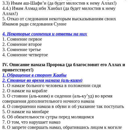
3.3) Имам аш-Шафи’и (да будет милостив к нему Аллах!)
4.4.) Имам Ахмад ибн Ханбал (да будет милостив к нему
Аллах!)
5. Отказ от следования некоторым высказываниям своих
Имамов ради следования Сунне
4. Некоторые сомнения и ответы на них
1. Сомнение первое
2. Сомнение второе
3. Сомнение третье
4. Сомнение четвертое
IV. Описание намаза Пророка (да благословит его Аллах и
приветствует!)
1. Обращение в сторону Каабы
2. Стояние во время намаза (аль-киям)
1. О намазе больного человека в положении сидя
2. О намазе на корабле
3. О стоянии (аль-киям) и сидении (аль-ку’уд) во время
совершения дополнительного ночного намаза
4. О совершении намаза в обуви и об указание так поступать
5. О намазе на минбаре
6. Об обязательности сутры перед молящимся
7. О том, что нарушает намаз
8. О запрете совершать намаз, обратившись лицом к могиле