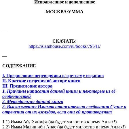
Исправленное и дополненное
МОСКВА/УММА
—
СКАЧАТЬ:
https://islamhouse.com/ru/books/79541/
—
СОДЕРЖАНИЕ
I. Предисловие переводчика к третьему изданию
II. Краткие сведения об авторе книги
III. Предисловие автора
1. Причины написания данной книги и некоторые из её
особенностей
2. Методология данной книги
3. Высказывания Имамов относительно следования Сунне и
отречения от их взглядов, если они ей противоречат
1.1) Имам Абу Ханифа (да будет милостив к нему Аллах!)
2.2) Имам Малик ибн Анас (да будет милостив к нему Аллах!)