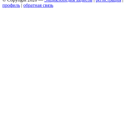
профиль
|
обратная связь
Wisteria Theme by
WPFriendship
⋅
Powered by
WordPress