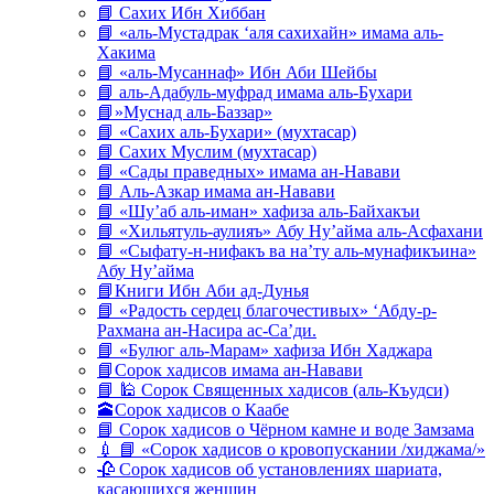
📘 Сахих Ибн Хиббан
📘 «аль-Мустадрак ‘аля сахихайн» имама аль-
Хакима
📘 «аль-Мусаннаф» Ибн Аби Шейбы
📘 аль-Адабуль-муфрад имама аль-Бухари
📘»Муснад аль-Баззар»
📘 «Сахих аль-Бухари» (мухтасар)
📘 Сахих Муслим (мухтасар)
📘 «Сады праведных» имама ан-Навави
📘 Аль-Азкар имама ан-Навави
📘 «Шу’аб аль-иман» хафиза аль-Байхакъи
📘 «Хильятуль-аулияъ» Абу Ну’айма аль-Асфахани
📘 «Сыфату-н-нифакъ ва на’ту аль-мунафикъина»
Абу Ну’айма
📘Книги Ибн Аби ад-Дунья
📘 «Радость сердец благочестивых» ‘Абду-р-
Рахмана ан-Насира ас-Са’ди.
📘 «Булюг аль-Марам» хафиза Ибн Хаджара
📘Сорок хадисов имама ан-Навави
📘 🕌 Сорок Священных хадисов (аль-Къудси)
🕋Сорок хадисов о Каабе
📘 Сорок хадисов о Чёрном камне и воде Замзама
💉 📘 «Сорок хадисов о кровопускании /хиджама/»
🥀 Сорок хадисов об установлениях шариата,
касающихся женщин