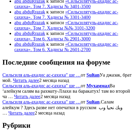
abu abduRrazak
к записи
«Сильсилятуль-ахадис ас-
сахиха». Том 7. Хадисы № 3401-3500
abu abduRrazak
к записи
«Сильсилятуль-ахадис ас-
сахиха». Том 7. Хадисы № 3301-3400
abu abduRrazak
к записи
«Сильсилятуль-ахадис ас-
сахиха». Том 7. Хадисы №№ 3101-3200
abu abduRrazak
к записи
«Сильсилятуль-ахадис ас-
сахиха». Том 6. Хадисы № 2901-3000
abu abduRrazak
к записи
«Сильсилятуль-ахадис ас-
сахиха». Том 6. Хадисы № 2601-2700
Последние сообщения на форуме
Сильсиля аль-ахадис ас-сахиха" ше …
от
Sultan
Уа джазак, брат
мой.
Читать далее
2 месяца назад
Сильсиля аль-ахадис ас-сахиха" ше …
от
Мухаммад
Ва
‘алейкум салям ва рахмату-Ллахи ва баракатух! там во второй
ча …
Читать далее
2 месяца назад
Сильсиля аль-ахадис ас-сахиха" ше …
от
Sultan
.Салам
алейкум ? Здесь разве нет опечатки в русском وبك نحيا وب
…
Читать далее
2 месяца назад
Рубрики