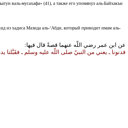
ъатун валь-мусахафа» (41), а также его упомянул аль-Байхакъи
хид из хадиса Мазида аль-‘Абди, который приводит имам аль-
عن ابن عمر رضي اللّه عنهما قصةً قال فيها‏:‏
فدنونا ـ يعني من النبيّ صلى اللّه عليه وسلم ـ فقَبَّلنا يده‏.