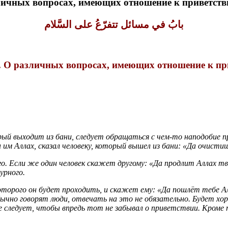
зличных вопросах, имеющих отношение к приветст
بابُ في مسائل تتفرّعُ على السَّلام
. О различных вопросах, имеющих отношение к п
орый выходит из бани, следует обращаться с чем-то наподобие 
н им Аллах, сказал человеку, который вышел из бани: «Да очисти
го. Если же один человек скажет другому: «Да продлит Аллах т
урного.
оторого он будет проходить, и скажет ему: «Да пошлёт тебе Ал
бычно говорят люди, отвечать на это не обязательно. Будет хо
не следует, чтобы впредь тот не забывал о приветствии. Кроме 