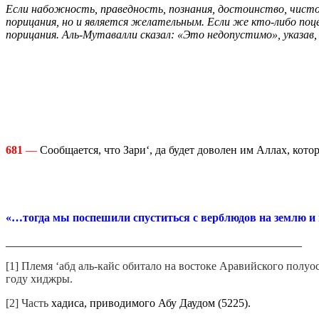
Если набожность, праведность, познания, достоинство, чисто
порицания, но и является желательным. Если же кто-либо поце
порицания. Аль-Мутавалли сказал: «Это недопустимо», указав
681
—
Сообщается, что Зари‘, да будет доволен им Аллах, кото
«…тогда мы поспешили спуститься с верблюдов на землю и
____________________________________________________
[1] Племя ‘абд аль-кайс обитало на востоке Аравийского полу
году хиджры.
[2] Часть
хадиса, приводимого Абу Даудом (5225).