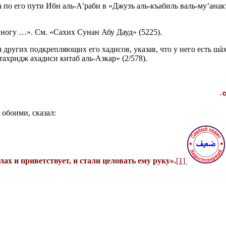
а по его пути Ибн аль-А’раби в «Джузъ аль-къабиль валь-му’анак
ногу …». См. «Сахих Сунан Абу Дауд» (5225).
других подкрепляющих его хадисов, указав, что у него есть шà
тахридж ахадиси китаб аль-Азкар» (2/578).
‏
 обоими, сказал:
ах и приветствует, и стали целовать ему руку».
[1]