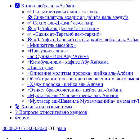
🅰 Книги шейха аль-Албани
✅ Сильсилятуль-ахадис ас-сахиха
🚫 Сильсилятуль-ахадис ад-да’ифа валь-мауду’а
✅ Сахих аль-Джами’ ас-сагъир
🚫 «Да’иф аль-Джами’ ас-сагъир»
✅ «Сахих ат-Таргъиб ва-т-тархиб»
🚫 «Да’иф ат-Таргъиб ва-т-тархиб» шейха аль-Алба
«Мишкатуль-масабих»
«Ирвауль-гъалиль»
«ас-Сунна» Ибн Абу ‘Асыма
«Китабуль-ильм» хафиза Абу Хайсама
«Тавассуль»
«Описание молитвы пророка» шейха аль-Албани
Об обтирании носков при совершении малого омове
«Хадж пророка» шейха аль-Албани
«Этикет бракосочетания» шейха аль-Албани
«Мухтасар аль-‘Улювв» шейха аль-Албани
«Мухтасар аш-Шамаиль Мухаммадиййа» имама ат-
🔡 Хадисы на разные темы
❔ Вопросы относительно хадисов
Форум
Опубликовано
30.08.2015
18.03.2020
OT
plain