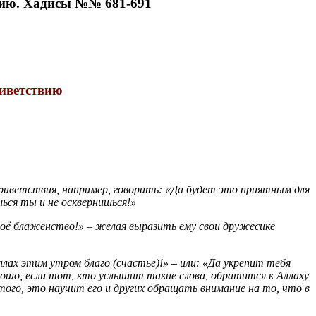
вию. Хадисы №№ 681-691
риветствию
приветствия, например, говорить: «Да будет это приятным для
шься ты и не осквернишься!»
воё блаженство!» – желая выразить ему свои дружесике
лах этим утром благо (счастье)!» – или: «Да укрепит тебя
рошо, если тот, кто услышит такие слова, обратится к Аллаху
того, это научит его и других обращать внимание на то, что в