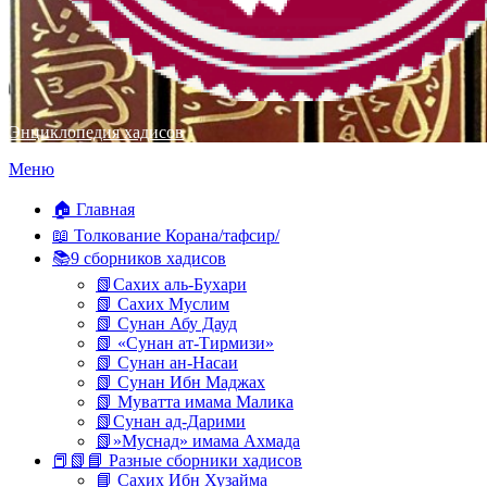
Энциклопедия хадисов
Перейти
Меню
к
содержимому
🏠 Главная
📖 Толкование Корана/тафсир/
📚9 сборников хадисов
📗Сахих аль-Бухари
📗 Сахих Муслим
📗 Сунан Абу Дауд
📗 «Сунан ат-Тирмизи»
📗 Сунан ан-Насаи
📗 Сунан Ибн Маджах
📗 Муватта имама Малика
📗Сунан ад-Дарими
📗»Муснад» имама Ахмада
📕📗📘 Разные сборники хадисов
📘 Сахих Ибн Хузайма