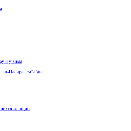
а
бу Ну’айма
а ан-Насира ас-Са’ди.
ающихся женщин