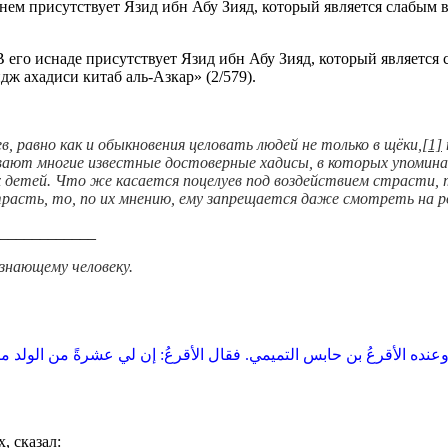
нем присутствует Язид ибн Абу Зияд, который является слабым в
его иснаде присутствует Язид ибн Абу Зияд, который является с
дж ахадиси китаб аль-Азкар» (2/579).
, равно как и обыкновения целовать людей не только в щёки,
[1]
ают многие известные достоверные хадисы, в которых упоминает
их детей. Что же касается поцелуев под воздействием страсти,
страсть, то, по их мнению, ему запрещается даже смотреть на 
____________
 знающему человеку.
عنده الأقرعُ بن حابس التميمي‏.‏ فقال الأقرعُ‏:‏ إن لي عشرةً من الولد ما 
, сказал: