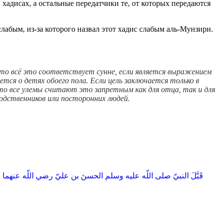
 хадисах, а остальные передатчики те, от которых передаются
лабым, из-за которого назвал этот хадис слабым аль-Мунзири.
то всё это соответствует сунне, если является выражением
ся о детях обоего пола. Если цель заключается только в
 то все улемы считают это запретным как для отца, так и для
родственников или посторонних людей.
قَبَّلَ النبيّ صلى اللّه عليه وسلم الحسنَ بن عليّ رضي اللّه عنهما و