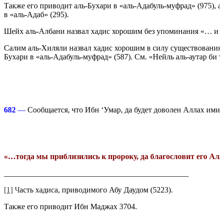
Также его приводит аль-Бухари в «аль-Адабуль-муфрад» (975), 
в «аль-Адаб» (295).
Шейх аль-Албани назвал хадис хорошим без упоминания «… и 
Салим аль-Хиляли назвал хадис хорошим в силу существования 
Бухари в «аль-Адабуль-муфрад» (587). См. «Нейль аль-аутар би 
682
—
Сообщается, что Ибн ‘Умар, да будет доволен Аллах ими
«…тогда мы приблизились к пророку, да благословит его Алл
_______________________________________________
[1]
Ч
асть хадиса, приводимого Абу Даудом (5223).
Также его приводит Ибн Маджах 3704.