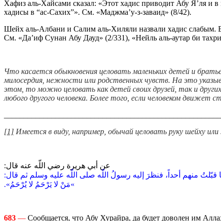
Хафиз аль-Хайсами сказал: «Этот хадис приводит Абу Я’ля и в 
хадисы в “ас-Сахих”». См. «Маджма’у-з-заваид» (8/42).
Шейх аль-Албани и Салим аль-Хиляли назвали хадис слабым. В 
См. «Да’иф Сунан Абу Дауд» (2/331), «Нейль аль-аутар би тахри
Что касается обыкновения целовать маленьких детей и братьев
милосердия, нежности или родственных чувств. На это указыв
этом, то можно целовать как детей своих друзей, так и друг
любого другого человека. Более того, если человеком движет 
_______________________________________________________
[1]
Имеется в виду, например, обычай целовать руку шейху или
عن أبي هريرة رضي اللّه عنه قال‏:
قبّلتُ منهم أحداً، فنظرَ إليه رسولُ اللّه صلى اللّه عليه وسلم ثم قال‏:‏
‏»‏مَنْ لا يَرْحَمُ لا يُرْحَمُ‏»‏‏.‏‏
683
—
Сообщается, что Абу Хурайра, да будет доволен им Аллах