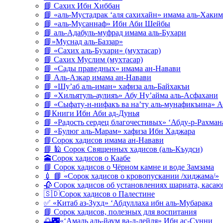
📘 Сахих Ибн Хиббан
📘 «аль-Мустадрак ‘аля сахихайн» имама аль-Хаким
📘 «аль-Мусаннаф» Ибн Аби Шейбы
📘 аль-Адабуль-муфрад имама аль-Бухари
📘»Муснад аль-Баззар»
📘 «Сахих аль-Бухари» (мухтасар)
📘 Сахих Муслим (мухтасар)
📘 «Сады праведных» имама ан-Навави
📘 Аль-Азкар имама ан-Навави
📘 «Шу’аб аль-иман» хафиза аль-Байхакъи
📘 «Хильятуль-аулияъ» Абу Ну’айма аль-Асфахани
📘 «Сыфату-н-нифакъ ва на’ту аль-мунафикъина» А
📘Книги Ибн Аби ад-Дунья
📘 «Радость сердец благочестивых» ‘Абду-р-Рахман
📘 «Булюг аль-Марам» хафиза Ибн Хаджара
📘Сорок хадисов имама ан-Навави
📘 🕌 Сорок Священных хадисов (аль-Къудси)
🕋Сорок хадисов о Каабе
📘 Сорок хадисов о Чёрном камне и воде Замзама
💉 📘 «Сорок хадисов о кровопускании /хиджама/»
🥀 Сорок хадисов об установлениях шариата, кас
🇸🇩Сорок хадисов о Палестине
✅ «Китаб аз-Зухд» ‘Абдуллаха ибн аль-Мубарака
📘 Сорок хадисов, полезных для воспитания
🌅🌃«‘Амаль аль-йаум ва-л-лейля» Ибн ас-Сунни