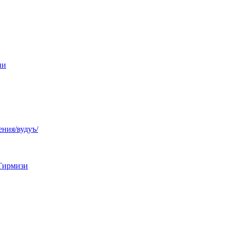
ни
ния/вудуъ/
Тирмизи