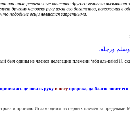
та или иные религиозные качества другого человека вызывают ж
лует другому человеку руку из-за его богатства, положения в 
, что подобные вещи являются запретными.
وسلم ورجلَه‏. ‏
рый был одним из членов делегации племени ‘абд аль-к
айс
[1]
,
ска
 принялись целовать руку
и ногу
пророка, да благословит его
острова и приняло Ислам одним из первых племён за пределами М