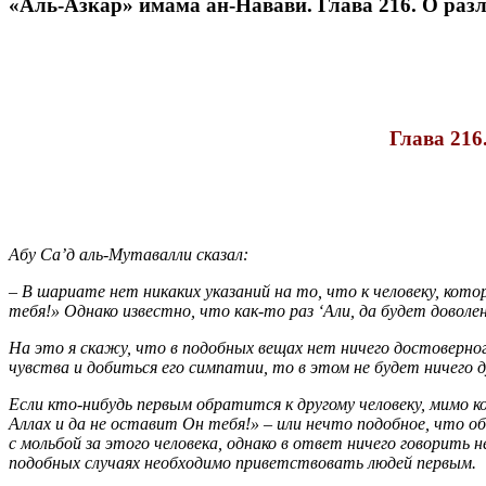
«Аль-Азкар» имама ан-Навави. Глава 216. О ра
Глава 216
Абу Са’д аль-Мутавалли сказал:
– В шариате нет никаких указаний на то, что к человеку, кот
тебя!» Однако известно, что как-то раз ‘Али, да будет доволе
На это я скажу, что в подобных вещах нет ничего достоверно
чувства и добиться его симпатии, то в этом не будет ничего д
Если кто-нибудь первым обратится к другому человеку, мимо к
Аллах и да не оставит Он тебя!» – или нечто подобное, что о
с мольбой за этого человека, однако в ответ ничего говорить 
подобных случаях необходимо приветствовать людей первым.