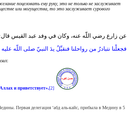
елание поцеловать ему руку, это не только не заслуживает
обществе или могущества, то это заслуживает сурового
عن زارع رضي اللّه عنه، وكان في وفد عبد القيس قال‏:‏
فجعلْنا نتبادرُ من رواحلنا فنقبِّلُ يدَ النبيّ صلى اللّه عليه 
зал:
 Аллах и приветствует».
[2]
едины. Первая делегация ‘абд аль-кайс, прибыла в Медину в 5