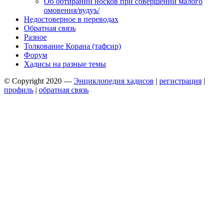
Об обтирании носков при совершении малого
омовения/вудуъ/
Недостоверное в переводах
Обратная связь
Разное
Толкование Корана (тафсир)
Форум
Хадисы на разные темы
© Copyright 2020 —
Энциклопедия хадисов
|
регистрация
|
профиль
|
обратная связь
Wisteria Theme by
WPFriendship
⋅
Powered by
WordPress