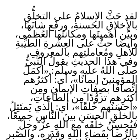
لقد حَثَّ الإسلامُ على التخلُّقِ
بالأخلاقِ الحَسنةِ، ورفَع شأنَها،
وبيَّن أهميتَها ومكانتَها العُظمى،
وأيضًا حثَّ على العِشرةِ الطيِّبةِ
للأهلِ ومُعاملتِهم بالمعروفِ.
وفي هذا الحديثِ يقولُ النَّبيُّ
صلَّى اللهُ علَيه وسلَّم: «أكمَلُ
المؤمنينَ إيمانًا»، أي: أكثرُهم
اتِّصافًا بصِفاتِ الإيمانِ ومِن
أكثرِهم تزوُّدًا مِن الطَّاعاتِ،
«أحسَنُهم خُلقًا»، أي: الَّذي يَمتَثِلُ
بالخلُقِ الحسَنِ بينَ النَّاسِ جميعًا،
فيُحسِنُ خلُقَه مع اللهِ عزَّ وجلَّ
بالرِّضا بقَضاءِ اللهِ وقدَرِه، والصَّبرِ