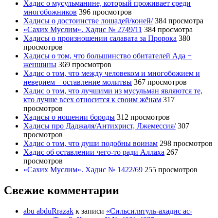
Хадис о мусульманине, который проживает среди
многобожников
396 просмотров
Хадисы о достоинстве лошадей/коней/
384 просмотра
«Сахих Муслим». Хадис № 2749/11
384 просмотра
Хадисы о произношении салавата за Пророка
380
просмотров
Хадисы о том, что большинство обитателей Ада −
женщины
369 просмотров
Хадис о том, что между человеком и многобожием и
неверием – оставление молитвы
367 просмотров
Хадис о том, что лучшими из мусульман являются те,
кто лучше всех относится к своим жёнам
317
просмотров
Хадисы о ношении бороды
312 просмотров
Хадисы про Даджаля/Антихрист, Лжемессия/
307
просмотров
Хадис о том, что души подобны воинам
298 просмотров
Хадис об оставлении чего-то ради Аллаха
267
просмотров
«Сахих Муслим». Хадис № 1422/69
255 просмотров
Свежие комментарии
abu abduRrazak
к записи
«Сильсилятуль-ахадис ас-