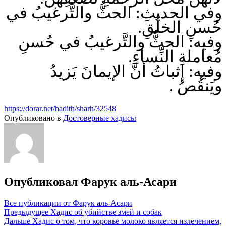
وفي الحديثِ: الحثُّ والتَّرغيبُ في
حُسنِ الخلُقِ.
وفيه: الحثُّ والتَّرغيبُ في حُسنِ
مُعاملةِ النِّساءِ.
وفيه: إثباتُ أنَّ الإيمانَ يَزيدُ
ويَنقُصُ .
https://dorar.net/hadith/sharh/32548
Опубликовано в
Достоверные хадисы
Опубликовал
Фарук аль-Асари
Все публикации от Фарук аль-Асари
Навигация
Предыдущее
Хадис об убийстве змей и собак
Дальше
Хадис о том, что коровье молоко является излечением,