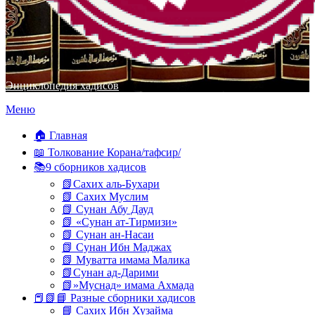
Энциклопедия хадисов
Перейти
Меню
к
содержимому
🏠 Главная
📖 Толкование Корана/тафсир/
📚9 сборников хадисов
📗Сахих аль-Бухари
📗 Сахих Муслим
📗 Сунан Абу Дауд
📗 «Сунан ат-Тирмизи»
📗 Сунан ан-Насаи
📗 Сунан Ибн Маджах
📗 Муватта имама Малика
📗Сунан ад-Дарими
📗»Муснад» имама Ахмада
📕📗📘 Разные сборники хадисов
📘 Сахих Ибн Хузайма