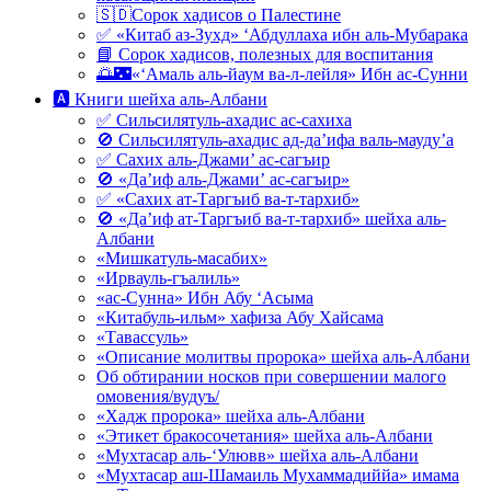
🇸🇩Сорок хадисов о Палестине
✅ «Китаб аз-Зухд» ‘Абдуллаха ибн аль-Мубарака
📘 Сорок хадисов, полезных для воспитания
🌅🌃«‘Амаль аль-йаум ва-л-лейля» Ибн ас-Сунни
🅰 Книги шейха аль-Албани
✅ Сильсилятуль-ахадис ас-сахиха
🚫 Сильсилятуль-ахадис ад-да’ифа валь-мауду’а
✅ Сахих аль-Джами’ ас-сагъир
🚫 «Да’иф аль-Джами’ ас-сагъир»
✅ «Сахих ат-Таргъиб ва-т-тархиб»
🚫 «Да’иф ат-Таргъиб ва-т-тархиб» шейха аль-
Албани
«Мишкатуль-масабих»
«Ирвауль-гъалиль»
«ас-Сунна» Ибн Абу ‘Асыма
«Китабуль-ильм» хафиза Абу Хайсама
«Тавассуль»
«Описание молитвы пророка» шейха аль-Албани
Об обтирании носков при совершении малого
омовения/вудуъ/
«Хадж пророка» шейха аль-Албани
«Этикет бракосочетания» шейха аль-Албани
«Мухтасар аль-‘Улювв» шейха аль-Албани
«Мухтасар аш-Шамаиль Мухаммадиййа» имама