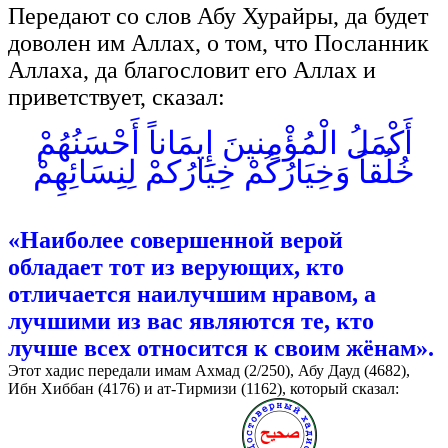
Передают со слов Абу Хурайры, да будет
доволен им Аллах, о том, что Посланник
Аллаха, да благословит его Аллах и
приветствует, сказал:
أَكْمَلُ الْمُؤْمِنينَ إِيمَاناً أَحْسَنُهُمْ
خُلُقاً وَخِيَارُكُمْ خِيَارُكمْ لِنِسَائِهِمْ
«Наиболее совершенной верой
обладает тот из верующих, кто
отличается наилучшим нравом, а
лучшими из вас являются те, кто
лучше всех относится к своим жёнам».
Этот хадис передали имам Ахмад (2/250), Абу Дауд (4682),
Ибн Хиббан (4176) и ат-Тирмизи (1162), который сказал: