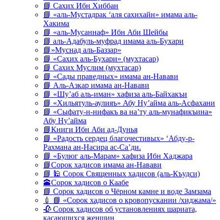
📘 Сахих Ибн Хиббан
📘 «аль-Мустадрак ‘аля сахихайн» имама аль-
Хакима
📘 «аль-Мусаннаф» Ибн Аби Шейбы
📘 аль-Адабуль-муфрад имама аль-Бухари
📘»Муснад аль-Баззар»
📘 «Сахих аль-Бухари» (мухтасар)
📘 Сахих Муслим (мухтасар)
📘 «Сады праведных» имама ан-Навави
📘 Аль-Азкар имама ан-Навави
📘 «Шу’аб аль-иман» хафиза аль-Байхакъи
📘 «Хильятуль-аулияъ» Абу Ну’айма аль-Асфахани
📘 «Сыфату-н-нифакъ ва на’ту аль-мунафикъина»
Абу Ну’айма
📘Книги Ибн Аби ад-Дунья
📘 «Радость сердец благочестивых» ‘Абду-р-
Рахмана ан-Насира ас-Са’ди.
📘 «Булюг аль-Марам» хафиза Ибн Хаджара
📘Сорок хадисов имама ан-Навави
📘 🕌 Сорок Священных хадисов (аль-Къудси)
🕋Сорок хадисов о Каабе
📘 Сорок хадисов о Чёрном камне и воде Замзама
💉 📘 «Сорок хадисов о кровопускании /хиджама/»
🥀 Сорок хадисов об установлениях шариата,
касающихся женщин