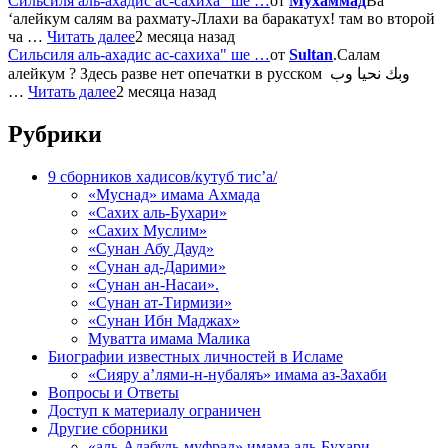
Сильсиля аль-ахадис ас-сахиха" ше …
от
Мухаммад
Ва
‘алейкум салям ва рахмату-Ллахи ва баракатух! там во второй
ча …
Читать далее
2 месяца назад
Сильсиля аль-ахадис ас-сахиха" ше …
от
Sultan
.Салам
алейкум ? Здесь разве нет опечатки в русском وبك نحيا وب
…
Читать далее
2 месяца назад
Рубрики
9 сборников хадисов/кутуб тис’а/
«Муснад» имама Ахмада
«Сахих аль-Бухари»
«Сахих Муслим»
«Сунан Абу Дауд»
«Сунан ад-Дарими»
«Сунан ан-Насаи».
«Сунан ат-Тирмизи»
«Сунан Ибн Маджах»
Муватта имама Малика
Биографии известных личностей в Исламе
«Сияру а’лями-н-нубаляъ» имама аз-Захаби
Вопросы и Ответы
Доступ к материалу ограничен
Другие сборники
«аль-Адабуль-муфрад» имама аль-Бухари