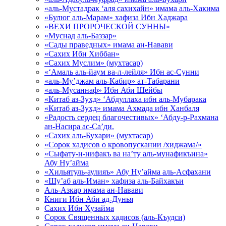
«аль-Мустадрак ‘аля сахихайн» имама аль-Хакима
«Булюг аль-Марам» хафиза Ибн Хаджара
«ВЕХИ ПРОРОЧЕСКОЙ СУННЫ»
«Муснад аль-Баззар»
«Сады праведных» имама ан-Навави
«Сахих Ибн Хиббан»
«Сахих Муслим» (мухтасар)
«‘Амаль аль-йаум ва-л-лейля» Ибн ас-Сунни
«аль-Му’джам аль-Кабир» ат-Табарани
«аль-Мусаннаф» Ибн Аби Шейбы
«Китаб аз-Зухд» ‘Абдуллаха ибн аль-Мубарака
«Китаб аз-Зухд» имама Ахмада ибн Ханбаля
«Радость сердец благочестивых» ‘Абду-р-Рахмана
ан-Насира ас-Са’ди.
«Сахих аль-Бухари» (мухтасар)
«Сорок хадисов о кровопускании /хиджама/»
«Сыфату-н-нифакъ ва на’ту аль-мунафикъина»
Абу Ну’айма
«Хильятуль-аулияъ» Абу Ну’айма аль-Асфахани
«Шу’аб аль-Иман» хафиза аль-Байхакъи
Аль-Азкар имама ан-Навави
Книги Ибн Аби ад-Дунья
Сахих Ибн Хузайма
Сорок Священных хадисов (аль-Къудси)