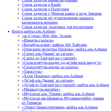
Сорок хадисов имама ан-Навави
Сорок хадисов о Каабе
Сорок хадисов о Палестине
Сорок хадисов о Чёрном камне и воде Замзама
Сорок хадисов об установлениях шариата,
касающихся женщин
Сорок хадисов, полезных для воспитания
Книги шейха аль-Албани
«ас-Сунна» Ибн Аби ‘Асыма
«Ирвауль-гъалиль»
«Китабуль-ильм» хафиза Абу Хайсама
«Описание молитвы Пророка» шейха аль-Албани
«Сахих аль-Джами’ ас-сагъир»
«Сахих ат-Таргъиб ва-т-тархиб»
«Сильсилятуль-ахадис ад-да’ифа валь-мауду’а»
«Сильсилятуль-ахадис ас-сахиха»
«Тавассуль»
«Хадж Пророка» шейха аль-Албани
«Да’иф аль-Джами’ ас-сагъир»
«Да’иф ат-Таргъиб ва-т-тархиб» шейха аль-Албани
«Мишкатуль-масабих»
«Мухтасар аль-‘Улювв» шейха аль-Албани
«Мухтасар аш-Шамаиль Мухаммадиййа» имама
ат-Тирмизи
«Этикет бракосочетания» шейха аль-Албани