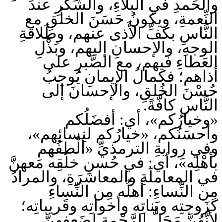
والحَمدِ في البلاءِ، والشُّكرِ عندَ
النِّعمةِ، ويكونُ حَسَنَ الخلُقِ مع
النَّاسِ بكفِّ الأَذى عنهم، وطَلاقةِ
الوجهِ، والإحسانِ إليهم، وبَذْلِ
العَطاءِ فيهم، مع الصَّبرِ على
أذاهم؛ فكمالُ الإيمانِ يُوجِبُ
حُسْنَ الخُلقِ، والإحسانَ إلى
النَّاسِ كافَّةً.
«وخيارُكم»، أي: أفضَلُكم
وأحسَنُكم، «خيارُكم لنِسائِهم»،
وفي رِوايةِ الترمذيِّ «ألْطفُهم
بأهْلِه»، أي: في حُسنِ خلُقِه مَعهنَّ
في المعاملَةِ والمعاشرَةِ، والمرادُ
مِن النِّساءِ: أهلُه مِن النِّساءِ
كزَوجتِه وبَناتِه وأخواتِه وقَريباتِه؛
لأنَّهُنَّ مَحَلُّ الرَّحْمةِ لضَعفِهنَّ.