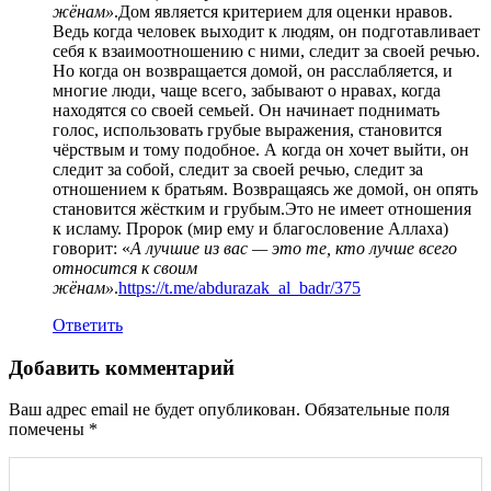
жёнам»
.Дом является критерием для оценки нравов.
Ведь когда человек выходит к людям, он подготавливает
себя к взаимоотношению с ними, следит за своей речью.
Но когда он возвращается домой, он расслабляется, и
многие люди, чаще всего, забывают о нравах, когда
находятся со своей семьей. Он начинает поднимать
голос, использовать грубые выражения, становится
чёрствым и тому подобное. А когда он хочет выйти, он
следит за собой, следит за своей речью, следит за
отношением к братьям. Возвращаясь же домой, он опять
становится жёстким и грубым.Это не имеет отношения
к исламу. Пророк (мир ему и благословение Аллаха)
говорит: «
А лучшие из вас — это те, кто лучше всего
относится к своим
жёнам»
.
https://t.me/abdurazak_al_badr/375
Ответить
Добавить комментарий
Ваш адрес email не будет опубликован.
Обязательные поля
помечены
*