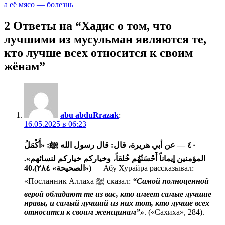
по
а её мясо — болезнь
записям
2 Ответы на “Хадис о том, что
лучшими из мусульман являются те,
кто лучше всех относится к своим
жёнам”
abu abduRrazak
:
16.05.2025 в 06:23
٤٠ — عن أبي هريرة، قال: قال رسول الله ﷺ: «أَكْمَلُ
المؤمنين إيماناً أَحْسَنُهُم خُلقاً، وخياركم خياركم لنسائهم».
40
(«الصحيحة» ٢٨٤).
— Абу Хурайра рассказывал:
«Посланник Аллаха ﷺ сказал:
“Самой полноценной
верой обладают те из вас, кто имеет самые лучшие
нравы, и самый лучший из них тот, кто лучше всех
относится к своим женщинам”»
. («Сахиха», 284).