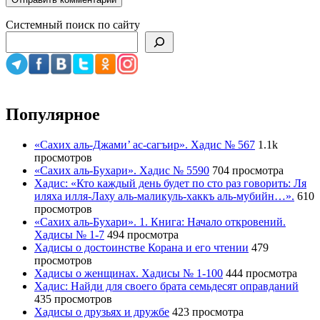
Системный поиск по сайту
Популярное
«Сахих аль-Джами’ ас-сагъир». Хадис № 567
1.1k
просмотров
«Сахих аль-Бухари». Хадис № 5590
704 просмотра
Хадис: «Кто каждый день будет по сто раз говорить: Ля
иляха илля-Лаху аль-маликуль-хаккъ аль-мубийн…».
610
просмотров
«Сахих аль-Бухари». 1. Книга: Начало откровений.
Хадисы № 1-7
494 просмотра
Хадисы о достоинстве Корана и его чтении
479
просмотров
Хадисы о женщинах. Хадисы № 1-100
444 просмотра
Хадис: Найди для своего брата семьдесят оправданий
435 просмотров
Хадисы о друзьях и дружбе
423 просмотра