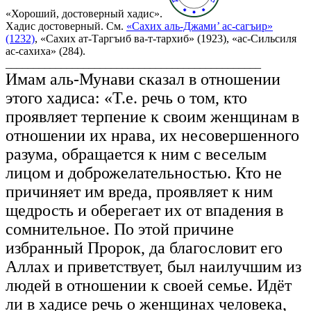
«Хороший, достоверный хадис».
Хадис достоверный. См.
«Сахих аль-Джами’ ас-сагъир»
(1232)
, «Сахих ат-Таргъиб ва-т-тархиб» (1923), «ас-Сильсиля
ас-сахиха» (284).
______________________________________________
Имам аль-Мунави сказал в отношении
этого хадиса: «Т.е. речь о том, кто
проявляет терпение к своим женщинам в
отношении их нрава, их несовершенного
разума, обращается к ним с веселым
лицом и доброжелательностью. Кто не
причиняет им вреда, проявляет к ним
щедрость и оберегает их от впадения в
сомнительное. По этой причине
избранный Пророк, да благословит его
Аллах и приветствует, был наилучшим из
людей в отношении к своей семье. Идёт
ли в хадисе речь о женщинах человека,