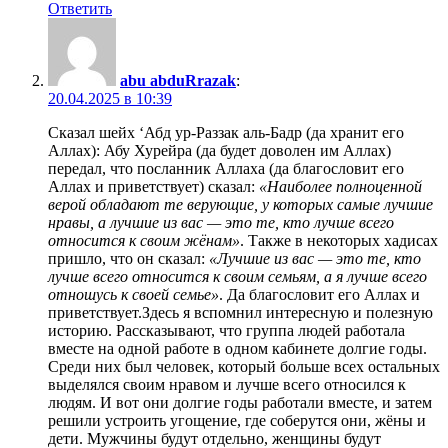
Ответить
abu abduRrazak
:
20.04.2025 в 10:39
Сказал шейх ‘Абд ур-Раззак аль-Бадр (да хранит его
Аллах): Абу Хурейра (да будет доволен им Аллах)
передал, что посланник Аллаха (да благословит его
Аллах и приветствует) сказал:
«Наиболее полноценной
верой обладают те верующие, у которых самые лучшие
нравы, а лучшие из вас — это те, кто лучше всего
относится к своим жёнам»
. Также в некоторых хадисах
пришло, что он сказал:
«Лучшие из вас — это те, кто
лучше всего относится к своим семьям, а я лучше всего
отношусь к своей семье»
. Да благословит его Аллах и
приветствует.Здесь я вспомнил интересную и полезную
историю. Рассказывают, что группа людей работала
вместе на одной работе в одном кабинете долгие годы.
Среди них был человек, который больше всех остальных
выделялся своим нравом и лучше всего относился к
людям. И вот они долгие годы работали вместе, и затем
решили устроить угощение, где соберутся они, жёны и
дети. Мужчины будут отдельно, женщины будут