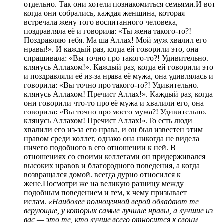
отдельно. Так они хотели познакомиться семьями.И вот
когда они собрались, каждая женщина, которая
встречала жену того воспитанного человека,
поздравляла её и говорила: «Ты жена такого-то?!
Поздравляю тебя. Ма ша Аллах! Мой муж хвалил его
нравы!». И каждый раз, когда ей говорили это, она
спрашивала: «Вы точно про такого-то?! Удивительно.
клянусь Аллахом!». Каждый раз, когда ей говорили это
и поздравляли её из-за нрава её мужа, она удивлялась и
говорила: «Вы точно про такого-то?! Удивительно.
клянусь Аллахом! Пречист Аллах!». Каждый раз, когда
они говорили что-то про её мужа и хвалили его, она
говорила: «Вы точно про моего мужа?! Удивительно.
клянусь Аллахом! Пречист Аллах!».То есть люди
хвалили его из-за его нрава, и он был известен этим
нравом среди коллег, однако она никогда не видела
ничего подобного в его отношении к ней. В
отношениях со своими коллегами он придерживался
высоких нравов и благородного поведения, а когда
возвращался домой. всегда дурно относился к
жене.Посмотри же на великую разницу между
подобным поведением и тем, к чему призывает
ислам.
«Наиболее полноценной верой обладают те
верующие, у которых самые лучшие нравы, а лучшие из
вас — это те, кто лучше всего относится к своим