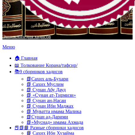
Энциклопедия хадисов
Перейти
Меню
к
содержимому
🏠 Главная
📖 Толкование Корана/тафсир/
📚9 сборников хадисов
📗Сахих аль-Бухари
📗 Сахих Муслим
📗 Сунан Абу Дауд
📗 «Сунан ат-Тирмизи»
📗 Сунан ан-Насаи
📗 Сунан Ибн Маджах
📗 Муватта имама Малика
📗Сунан ад-Дарими
📗»Муснад» имама Ахмада
📕📗📘 Разные сборники хадисов
📘 Сахих Ибн Хузайма