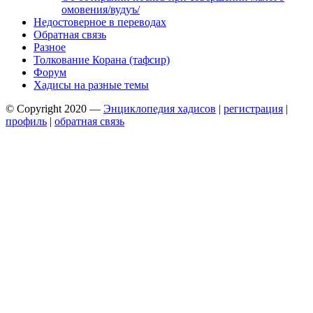
омовения/вудуъ/
Недостоверное в переводах
Обратная связь
Разное
Толкование Корана (тафсир)
Форум
Хадисы на разные темы
© Copyright 2020 —
Энциклопедия хадисов
|
регистрация
|
профиль
|
обратная связь
Wisteria Theme by
WPFriendship
⋅
Powered by
WordPress