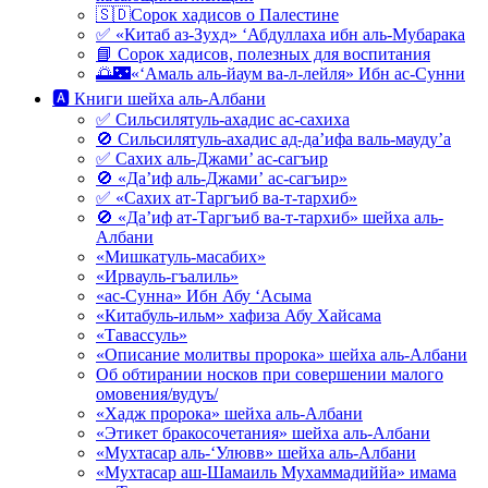
🇸🇩Сорок хадисов о Палестине
✅ «Китаб аз-Зухд» ‘Абдуллаха ибн аль-Мубарака
📘 Сорок хадисов, полезных для воспитания
🌅🌃«‘Амаль аль-йаум ва-л-лейля» Ибн ас-Сунни
🅰 Книги шейха аль-Албани
✅ Сильсилятуль-ахадис ас-сахиха
🚫 Сильсилятуль-ахадис ад-да’ифа валь-мауду’а
✅ Сахих аль-Джами’ ас-сагъир
🚫 «Да’иф аль-Джами’ ас-сагъир»
✅ «Сахих ат-Таргъиб ва-т-тархиб»
🚫 «Да’иф ат-Таргъиб ва-т-тархиб» шейха аль-
Албани
«Мишкатуль-масабих»
«Ирвауль-гъалиль»
«ас-Сунна» Ибн Абу ‘Асыма
«Китабуль-ильм» хафиза Абу Хайсама
«Тавассуль»
«Описание молитвы пророка» шейха аль-Албани
Об обтирании носков при совершении малого
омовения/вудуъ/
«Хадж пророка» шейха аль-Албани
«Этикет бракосочетания» шейха аль-Албани
«Мухтасар аль-‘Улювв» шейха аль-Албани
«Мухтасар аш-Шамаиль Мухаммадиййа» имама