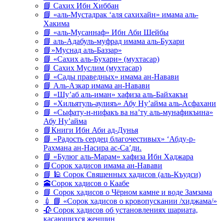
📘 Сахих Ибн Хиббан
📘 «аль-Мустадрак ‘аля сахихайн» имама аль-
Хакима
📘 «аль-Мусаннаф» Ибн Аби Шейбы
📘 аль-Адабуль-муфрад имама аль-Бухари
📘»Муснад аль-Баззар»
📘 «Сахих аль-Бухари» (мухтасар)
📘 Сахих Муслим (мухтасар)
📘 «Сады праведных» имама ан-Навави
📘 Аль-Азкар имама ан-Навави
📘 «Шу’аб аль-иман» хафиза аль-Байхакъи
📘 «Хильятуль-аулияъ» Абу Ну’айма аль-Асфахани
📘 «Сыфату-н-нифакъ ва на’ту аль-мунафикъина»
Абу Ну’айма
📘Книги Ибн Аби ад-Дунья
📘 «Радость сердец благочестивых» ‘Абду-р-
Рахмана ан-Насира ас-Са’ди.
📘 «Булюг аль-Марам» хафиза Ибн Хаджара
📘Сорок хадисов имама ан-Навави
📘 🕌 Сорок Священных хадисов (аль-Къудси)
🕋Сорок хадисов о Каабе
📘 Сорок хадисов о Чёрном камне и воде Замзама
💉 📘 «Сорок хадисов о кровопускании /хиджама/»
🥀 Сорок хадисов об установлениях шариата,
касающихся женщин