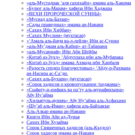
«аль-Мустадрак ‘аля сахихайн» имама аль-Хакима
«Булюг аль-Марам» хафиза Ибн Хаджара
«ВЕХИ ПРОРОЧЕСКОЙ СУННЫ»
«Муснад аль-Баззар»
«Сады праведных» имама ан-Навави
«Сахих Ибн Хиббан»
«Сахих Муслим» (мухтасар)
«‘Амаль аль-йаум ва-л-лейля» Ибн ас-Сунни
«аль-Му’джам аль-Кабир» ат-Табарани
«аль-Мусаннаф» Ибн Аби Шейбы
«Китаб аз-Зухд» ‘Абдуллаха ибн аль-Мубарака
«Китаб аз-Зухд» имама Ахмада ибн Ханбаля
«Радость сердец благочестивых» ‘Абду-р-Рахмана
ан-Насира ас-Са’ди.
«Сахих аль-Бухари» (мухтасар)
«Сорок хадисов о кровопускании /хиджама/»
«Сыфату-н-нифакъ ва на’ту аль-мунафикъина»
Абу Ну’айма
«Хильятуль-аулияъ» Абу Ну’айма аль-Асфахани
«Шу’аб аль-Иман» хафиза аль-Байхакъи
Аль-Азкар имама ан-Навави
Книги Ибн Аби ад-Дунья
Сахих Ибн Хузайма
Сорок Священных хадисов (аль-Къудси)
Сорок хадисов имама ан-Навави