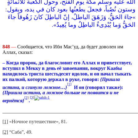
اللّه عليه وسلم مكة يوم الفتح، وحول الكعبة ثلاثمائةٍ
وستون نُصُباً، فجعلَ يطعنُها بعود كان في يده، ويقول‏:‏
‏»‏جاءَ الحَقُّ، وَزَهَقَ الباطلُ، إنّ الباطِلَ كانَ زَهُوقاً جاءَ
الحَقُّ وَما يُبْدِىءُ الباطِلُ وما يُعِيدُ‏»‏‏.‏
848
—
Сообщается, что Ибн Мас’уд, да будет доволен им
Аллах, сказал:
– Когда пророк, да благословит его Аллах и приветствует,
вступил в Мекку в день её завоевания, вокруг Каабы
находилось триста шестьдесят идолов, и он начал тыкать
их палкой, которую держал в руке, говоря:
{
Пришла
[1]
истина, и сгинуло ложное…
}
И он (говорил также):
{
Пришла истина, а ложное больше не появится и не
[2]
[3]
вернётся
}
.
_______________________________________________________
[1]
«Ночное путешествие», 81.
[2]
“Саба”, 49.