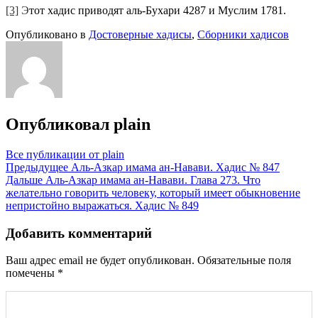
[3]
Э
тот хадис приводят аль-Бухари 4287 и Муслим 1781.
Опубликовано в
Достоверные хадисы
,
Сборники хадисов
Опубликовал
plain
Все публикации от plain
Навигация
Предыдущее
Аль-Азкар имама ан-Навави. Хадис № 847
Дальше
Аль-Азкар имама ан-Навави. Глава 273. Что
по
желательно говорить человеку, который имеет обыкновение
записям
непристойно выражаться. Хадис № 849
Добавить комментарий
Ваш адрес email не будет опубликован.
Обязательные поля
помечены
*