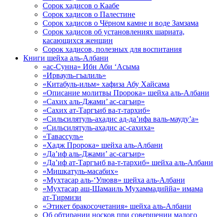
Сорок хадисов о Каабе
Сорок хадисов о Палестине
Сорок хадисов о Чёрном камне и воде Замзама
Сорок хадисов об установлениях шариата,
касающихся женщин
Сорок хадисов, полезных для воспитания
Книги шейха аль-Албани
«ас-Сунна» Ибн Аби ‘Асыма
«Ирвауль-гъалиль»
«Китабуль-ильм» хафиза Абу Хайсама
«Описание молитвы Пророка» шейха аль-Албани
«Сахих аль-Джами’ ас-сагъир»
«Сахих ат-Таргъиб ва-т-тархиб»
«Сильсилятуль-ахадис ад-да’ифа валь-мауду’а»
«Сильсилятуль-ахадис ас-сахиха»
«Тавассуль»
«Хадж Пророка» шейха аль-Албани
«Да’иф аль-Джами’ ас-сагъир»
«Да’иф ат-Таргъиб ва-т-тархиб» шейха аль-Албани
«Мишкатуль-масабих»
«Мухтасар аль-‘Улювв» шейха аль-Албани
«Мухтасар аш-Шамаиль Мухаммадиййа» имама
ат-Тирмизи
«Этикет бракосочетания» шейха аль-Албани
Об обтирании носков при совершении малого