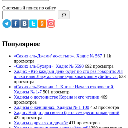
Системный поиск по сайту
Популярное
«Сахих аль-Джами’ ас-сагъир». Хадис № 567
1.1k
просмотра
«Сахих аль-Бухари». Хадис № 5590
692 просмотра
Хадис: «Кто каждый день будет по сто раз говорить: Ля
иляха илля-Лаху аль-маликуль-хаккъ аль-мубийн…».
623
просмотра
«Сахих аль-Бухари». 1. Книга: Начало откровений.
Хадисы № 1-7
501 просмотр
Хадисы о достоинстве Корана и его чтении
469
просмотров
Хадисы о женщинах. Хадисы № 1-100
452 просмотра
Хадис: Найди для своего брата семьдесят оправданий
422 просмотра
Хадисы о друзьях и дружбе
411 просмотров
Хадисы о достоинстве лошадей/коней/
389 просмотров