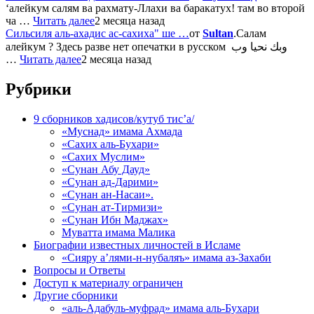
‘алейкум салям ва рахмату-Ллахи ва баракатух! там во второй
ча …
Читать далее
2 месяца назад
Сильсиля аль-ахадис ас-сахиха" ше …
от
Sultan
.Салам
алейкум ? Здесь разве нет опечатки в русском وبك نحيا وب
…
Читать далее
2 месяца назад
Рубрики
9 сборников хадисов/кутуб тис’а/
«Муснад» имама Ахмада
«Сахих аль-Бухари»
«Сахих Муслим»
«Сунан Абу Дауд»
«Сунан ад-Дарими»
«Сунан ан-Насаи».
«Сунан ат-Тирмизи»
«Сунан Ибн Маджах»
Муватта имама Малика
Биографии известных личностей в Исламе
«Сияру а’лями-н-нубаляъ» имама аз-Захаби
Вопросы и Ответы
Доступ к материалу ограничен
Другие сборники
«аль-Адабуль-муфрад» имама аль-Бухари