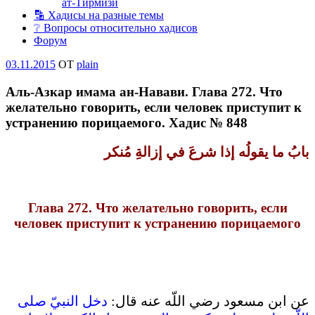
ат-Тирмизи
🔡 Хадисы на разные темы
❔ Вопросы относительно хадисов
Форум
Опубликовано
03.11.2015
OT
plain
Аль-Азкар имама ан-Навави. Глава 272. Что
желательно говорить, если человек приступит к
устранению порицаемого. Хадис № 848
بابُ ما يقولُه إذا شرعَ في إزالةِ
مُنكر
Глава 272. Что желательно говорить, если
человек приступит к устранению порицаемого
عن ابن مسعود رضي اللّه عنه قال‏:‏
دخل النبيّ صلى