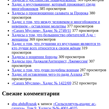
Хадис о мусульманине, который проживает среди
многобожников
385 просмотров
Хадисы о произношении салавата за Пророка
380
просмотров
Хадис о том, что между человеком и многобожием и
неверием – оставление молитвы
377 просмотров
«Сахих Муслим». Хадис № 2749/11
377 просмотров
Хадисы о том, что большинство обитателей Ада −
женщины
369 просмотров
Хадис о том, что лучшими из мусульман являются те,
кто лучше всех относится к своим жёнам
319
просмотров
Хадисы о ношении бороды
309 просмотров
Хадисы про Даджаля/Антихрист, Лжемессия/
307
просмотров
Хадис о том, что души подобны воинам
287 просмотров
Хадис об оставлении чего-то ради Аллаха
270
просмотров
«Сахих Муслим». Хадис № 1422/69
252 просмотра
Свежие комментарии
abu abduRrazak
к записи
«Сильсилятуль-ахадис ас-
сахиха». Том 9. Хадисы №№ 4001-4035