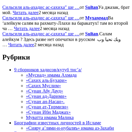
Сильсиля аль-ахадис ас-сахиха" ше …
от
Sultan
Уа джазак, брат
мой.
Читать далее
2 месяца назад
Сильсиля аль-ахадис ас-сахиха" ше …
от
Мухаммад
Ва
‘алейкум салям ва рахмату-Ллахи ва баракатух! там во второй
ча …
Читать далее
2 месяца назад
Сильсиля аль-ахадис ас-сахиха" ше …
от
Sultan
.Салам
алейкум ? Здесь разве нет опечатки в русском وبك نحيا وب
…
Читать далее
2 месяца назад
Рубрики
9 сборников хадисов/кутуб тис’а/
«Муснад» имама Ахмада
«Сахих аль-Бухари»
«Сахих Муслим»
«Сунан Абу Дауд»
«Сунан ад-Дарими»
«Сунан ан-Насаи».
«Сунан ат-Тирмизи»
«Сунан Ибн Маджах»
Муватта имама Малика
Биографии известных личностей в Исламе
«Сияру а’лями-н-нубаляъ» имама аз-Захаби