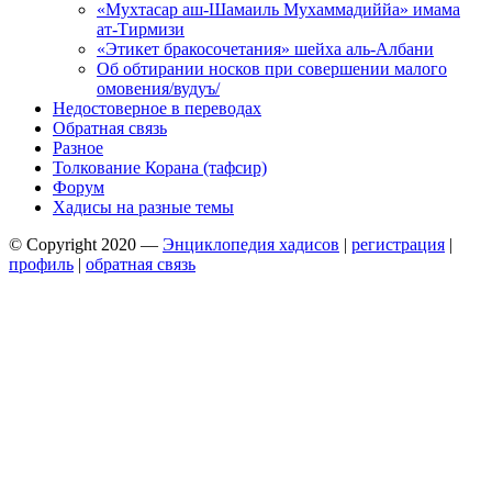
«Мухтасар аш-Шамаиль Мухаммадиййа» имама
ат-Тирмизи
«Этикет бракосочетания» шейха аль-Албани
Об обтирании носков при совершении малого
омовения/вудуъ/
Недостоверное в переводах
Обратная связь
Разное
Толкование Корана (тафсир)
Форум
Хадисы на разные темы
© Copyright 2020 —
Энциклопедия хадисов
|
регистрация
|
профиль
|
обратная связь
Wisteria Theme by
WPFriendship
⋅
Powered by
WordPress