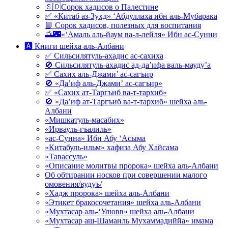
🇸🇩Сорок хадисов о Палестине
✅ «Китаб аз-Зухд» ‘Абдуллаха ибн аль-Мубарака
📘 Сорок хадисов, полезных для воспитания
🌅🌃«‘Амаль аль-йаум ва-л-лейля» Ибн ас-Сунни
🅰 Книги шейха аль-Албани
✅ Сильсилятуль-ахадис ас-сахиха
🚫 Сильсилятуль-ахадис ад-да’ифа валь-мауду’а
✅ Сахих аль-Джами’ ас-сагъир
🚫 «Да’иф аль-Джами’ ас-сагъир»
✅ «Сахих ат-Таргъиб ва-т-тархиб»
🚫 «Да’иф ат-Таргъиб ва-т-тархиб» шейха аль-
Албани
«Мишкатуль-масабих»
«Ирвауль-гъалиль»
«ас-Сунна» Ибн Абу ‘Асыма
«Китабуль-ильм» хафиза Абу Хайсама
«Тавассуль»
«Описание молитвы пророка» шейха аль-Албани
Об обтирании носков при совершении малого
омовения/вудуъ/
«Хадж пророка» шейха аль-Албани
«Этикет бракосочетания» шейха аль-Албани
«Мухтасар аль-‘Улювв» шейха аль-Албани
«Мухтасар аш-Шамаиль Мухаммадиййа» имама