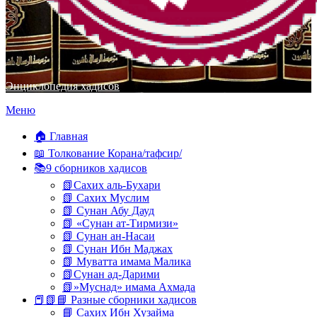
Энциклопедия хадисов
Перейти
Меню
к
содержимому
🏠 Главная
📖 Толкование Корана/тафсир/
📚9 сборников хадисов
📗Сахих аль-Бухари
📗 Сахих Муслим
📗 Сунан Абу Дауд
📗 «Сунан ат-Тирмизи»
📗 Сунан ан-Насаи
📗 Сунан Ибн Маджах
📗 Муватта имама Малика
📗Сунан ад-Дарими
📗»Муснад» имама Ахмада
📕📗📘 Разные сборники хадисов
📘 Сахих Ибн Хузайма