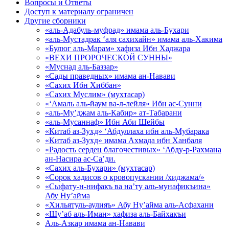
Вопросы и Ответы
Доступ к материалу ограничен
Другие сборники
«аль-Адабуль-муфрад» имама аль-Бухари
«аль-Мустадрак ‘аля сахихайн» имама аль-Хакима
«Булюг аль-Марам» хафиза Ибн Хаджара
«ВЕХИ ПРОРОЧЕСКОЙ СУННЫ»
«Муснад аль-Баззар»
«Сады праведных» имама ан-Навави
«Сахих Ибн Хиббан»
«Сахих Муслим» (мухтасар)
«‘Амаль аль-йаум ва-л-лейля» Ибн ас-Сунни
«аль-Му’джам аль-Кабир» ат-Табарани
«аль-Мусаннаф» Ибн Аби Шейбы
«Китаб аз-Зухд» ‘Абдуллаха ибн аль-Мубарака
«Китаб аз-Зухд» имама Ахмада ибн Ханбаля
«Радость сердец благочестивых» ‘Абду-р-Рахмана
ан-Насира ас-Са’ди.
«Сахих аль-Бухари» (мухтасар)
«Сорок хадисов о кровопускании /хиджама/»
«Сыфату-н-нифакъ ва на’ту аль-мунафикъина»
Абу Ну’айма
«Хильятуль-аулияъ» Абу Ну’айма аль-Асфахани
«Шу’аб аль-Иман» хафиза аль-Байхакъи
Аль-Азкар имама ан-Навави