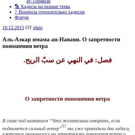
ат-Тирмизи
🔡 Хадисы на разные темы
❔ Вопросы относительно хадисов
Форум
Опубликовано
10.12.2015
OT
plain
Аль-Азкар имама ан-Навави. О запретности
поношения ветра
.
الريح
فصل‏:‏ في النهي عن سبّ
О запретности поношения ветра
В главе под названием “Что желательно говорить, если
[1]
поднимется сильный ветер”
мы уже приводили два хадиса,
в которых указывалось на запретность поношения ветра и