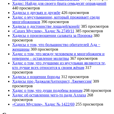
Хадис: Найди для своего брата семьдесят оправданий
440 просмотров
Хадисы о друзьях и дружбе
426 просмотров
Хадис о мусульманине, который проживает среди
многобожников
396 просмотров
Хадисы о достоинстве лошадей/коней/
385 просмотров
«Сахих Муслим». Хадис № 2749/11
385 просмотров
Хадисы о произношении салавата за Пророка
380
просмотров
Хадисы о том, что большинство обитателей Ада −
женщины
369 просмотров
Хадис о том, что между человеком и многобожием и
неверием – оставление молитвы
367 просмотров
Хадис о том, что лучшими из мусульман являются те,
кто лучше всех относится к своим жёнам
317
просмотров
Хадисы о ношении бороды
312 просмотров
Хадисы про Даджаля/Антихрист, Лжемессия/
309
просмотров
Хадис о том, что души подобны воинам
298 просмотров
Хадис об оставлении чего-то ради Аллаха
268
просмотров
«Сахих Муслим». Хадис № 1422/69
255 просмотров