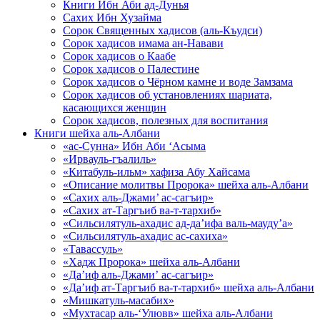
Книги Ибн Аби ад-Дунья
Сахих Ибн Хузайма
Сорок Священных хадисов (аль-Къудси)
Сорок хадисов имама ан-Навави
Сорок хадисов о Каабе
Сорок хадисов о Палестине
Сорок хадисов о Чёрном камне и воде Замзама
Сорок хадисов об установлениях шариата,
касающихся женщин
Сорок хадисов, полезных для воспитания
Книги шейха аль-Албани
«ас-Сунна» Ибн Аби ‘Асыма
«Ирвауль-гъалиль»
«Китабуль-ильм» хафиза Абу Хайсама
«Описание молитвы Пророка» шейха аль-Албани
«Сахих аль-Джами’ ас-сагъир»
«Сахих ат-Таргъиб ва-т-тархиб»
«Сильсилятуль-ахадис ад-да’ифа валь-мауду’а»
«Сильсилятуль-ахадис ас-сахиха»
«Тавассуль»
«Хадж Пророка» шейха аль-Албани
«Да’иф аль-Джами’ ас-сагъир»
«Да’иф ат-Таргъиб ва-т-тархиб» шейха аль-Албани
«Мишкатуль-масабих»
«Мухтасар аль-‘Улювв» шейха аль-Албани