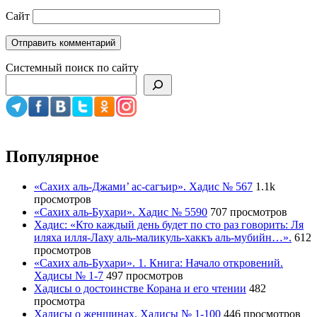
Сайт
Системный поиск по сайту
Популярное
«Сахих аль-Джами’ ас-сагъир». Хадис № 567
1.1k
просмотров
«Сахих аль-Бухари». Хадис № 5590
707 просмотров
Хадис: «Кто каждый день будет по сто раз говорить: Ля
иляха илля-Лаху аль-маликуль-хаккъ аль-мубийн…».
612
просмотров
«Сахих аль-Бухари». 1. Книга: Начало откровений.
Хадисы № 1-7
497 просмотров
Хадисы о достоинстве Корана и его чтении
482
просмотра
Хадисы о женщинах. Хадисы № 1-100
446 просмотров