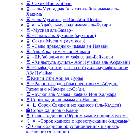
📘 Сахих Ибн Хиббан
📘 «аль-Мустадрак ‘аля сахихайн» имама аль-
Хакима
📘 «аль-Мусаннаф» Ибн Аби Шейбы
📘 аль-Адабуль-муфрад имама аль-Бухари
📘»Муснад аль-Баззар»
📘 «Сахих аль-Бухари» (мухтасар)
📘 Сахих Муслим (мухтасар)
📘 «Сады праведных» имама ан-Навави
📘 Аль-Азкар имама ан-Навави
📘 «Шу’аб аль-иман» хафиза аль-Байхакъи
📘 «Хильятуль-аулияъ» Абу Ну’айма аль-Асфахани
📘 «Сыфату-н-нифакъ ва на’ту аль-мунафикъина»
Абу Ну’айма
📘Книги Ибн Аби ад-Дунья
📘 «Радость сердец благочестивых» ‘Абду-р-
Рахмана ан-Насира ас-Са’ди.
📘 «Булюг аль-Марам» хафиза Ибн Хаджара
📘Сорок хадисов имама ан-Навави
📘 🕌 Сорок Священных хадисов (аль-Къудси)
🕋Сорок хадисов о Каабе
📘 Сорок хадисов о Чёрном камне и воде Замзама
💉 📘 «Сорок хадисов о кровопускании /хиджама/»
🥀 Сорок хадисов об установлениях шариата,
касающихся женщин