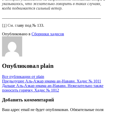
указывалось, что желательно говорить в таких случаях,
когда поднимается сильный ветер.
_________________________________________________
[1]
См. гл
аву под № 133.
Опубликовано в
Сборники хадисов
Опубликовал
plain
Все публикации от plain
Навигация
Предыдущее
Аль-Азкар имама ан-Навави. Хадис № 1011
Дальше
Аль-Азкар имама ан-Навави. Нежелательно также
по
поносить горячку. Хадис № 1012
записям
Добавить комментарий
Ваш адрес email не будет опубликован.
Обязательные поля