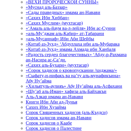
«ВЕХИ ПРОРОЧЕСКОЙ СУННЫ»
«Муснад аль-Баззар»
«Сады праведных» имама ан-Навави
«Сахих Ибн Хиббан»
«Сахих Муслим» (мухтасар)
«‘Амаль аль-йаум ва-л-лейля» Ибн ас-Сунни
«аль-Му’джам аль-Кабир» ат-Табарани
«аль-Мусаннаф» Ибн Аби Шейбы
«Китаб аз-Зухд» ‘Абдуллаха ибн аль-Мубарака
«Китаб аз-Зухд» имама Ахмада ибн Ханбаля
«Радость сердец благочестивых» ‘Абду-р-Рахмана
ан-Насира ас-Са’ди.
«Сахих аль-Бухари» (мухтасар)
«Сорок хадисов о кровопускании /хиджама/»
«Сыфату-н-нифакъ ва на’ту аль-мунафикъина»
Абу Ну’айма
«Хильятуль-аулияъ» Абу Ну’айма аль-Асфахани
«Шу’аб аль-Иман» хафиза аль-Байхакъи
Аль-Азкар имама ан-Навави
Книги Ибн Аби ад-Дунья
Сахих Ибн Хузайма
Сорок Священных хадисов (аль-Къудси)
Сорок хадисов имама ан-Навави
Сорок хадисов о Каабе
Сорок хадисов о Палестине