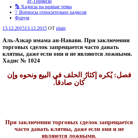
ат-Тирмизи
🔡 Хадисы на разные темы
❔ Вопросы относительно хадисов
Форум
Опубликовано
13.12.2015
13.12.2015
OT
plain
Аль-Азкар имама ан-Навави. При заключении
торговых сделок запрещается часто давать
клятвы, даже если они и не являются ложными.
Хадис № 1024
فصل‏:‏ يُكره إكثارُ الحلف في البيع ونحوه وإن
كان صادقاً‏.
При заключении торговых сделок запрещается
часто давать клятвы, даже если они и не
являются ложными.