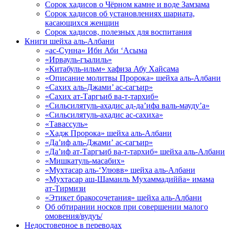
Сорок хадисов о Чёрном камне и воде Замзама
Сорок хадисов об установлениях шариата,
касающихся женщин
Сорок хадисов, полезных для воспитания
Книги шейха аль-Албани
«ас-Сунна» Ибн Аби ‘Асыма
«Ирвауль-гъалиль»
«Китабуль-ильм» хафиза Абу Хайсама
«Описание молитвы Пророка» шейха аль-Албани
«Сахих аль-Джами’ ас-сагъир»
«Сахих ат-Таргъиб ва-т-тархиб»
«Сильсилятуль-ахадис ад-да’ифа валь-мауду’а»
«Сильсилятуль-ахадис ас-сахиха»
«Тавассуль»
«Хадж Пророка» шейха аль-Албани
«Да’иф аль-Джами’ ас-сагъир»
«Да’иф ат-Таргъиб ва-т-тархиб» шейха аль-Албани
«Мишкатуль-масабих»
«Мухтасар аль-‘Улювв» шейха аль-Албани
«Мухтасар аш-Шамаиль Мухаммадиййа» имама
ат-Тирмизи
«Этикет бракосочетания» шейха аль-Албани
Об обтирании носков при совершении малого
омовения/вудуъ/
Недостоверное в переводах