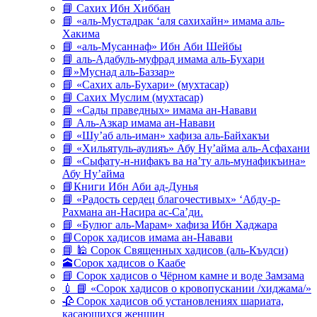
📘 Сахих Ибн Хиббан
📘 «аль-Мустадрак ‘аля сахихайн» имама аль-
Хакима
📘 «аль-Мусаннаф» Ибн Аби Шейбы
📘 аль-Адабуль-муфрад имама аль-Бухари
📘»Муснад аль-Баззар»
📘 «Сахих аль-Бухари» (мухтасар)
📘 Сахих Муслим (мухтасар)
📘 «Сады праведных» имама ан-Навави
📘 Аль-Азкар имама ан-Навави
📘 «Шу’аб аль-иман» хафиза аль-Байхакъи
📘 «Хильятуль-аулияъ» Абу Ну’айма аль-Асфахани
📘 «Сыфату-н-нифакъ ва на’ту аль-мунафикъина»
Абу Ну’айма
📘Книги Ибн Аби ад-Дунья
📘 «Радость сердец благочестивых» ‘Абду-р-
Рахмана ан-Насира ас-Са’ди.
📘 «Булюг аль-Марам» хафиза Ибн Хаджара
📘Сорок хадисов имама ан-Навави
📘 🕌 Сорок Священных хадисов (аль-Къудси)
🕋Сорок хадисов о Каабе
📘 Сорок хадисов о Чёрном камне и воде Замзама
💉 📘 «Сорок хадисов о кровопускании /хиджама/»
🥀 Сорок хадисов об установлениях шариата,
касающихся женщин