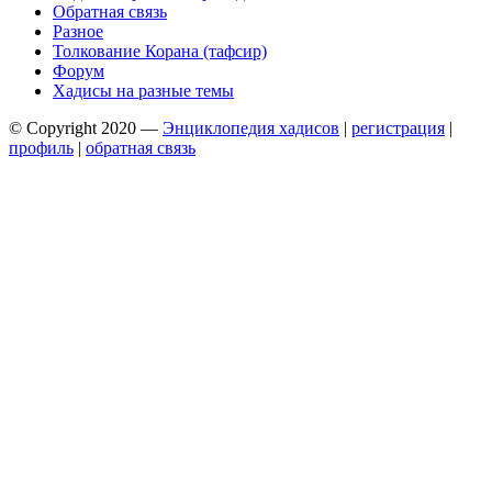
Обратная связь
Разное
Толкование Корана (тафсир)
Форум
Хадисы на разные темы
© Copyright 2020 —
Энциклопедия хадисов
|
регистрация
|
профиль
|
обратная связь
Wisteria Theme by
WPFriendship
⋅
Powered by
WordPress