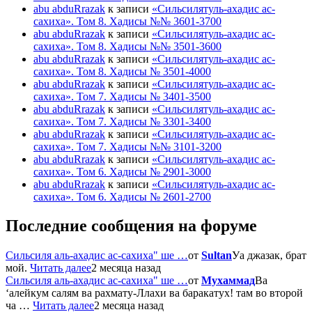
abu abduRrazak
к записи
«Сильсилятуль-ахадис ас-
сахиха». Том 8. Хадисы №№ 3601-3700
abu abduRrazak
к записи
«Сильсилятуль-ахадис ас-
сахиха». Том 8. Хадисы №№ 3501-3600
abu abduRrazak
к записи
«Сильсилятуль-ахадис ас-
сахиха». Том 8. Хадисы № 3501-4000
abu abduRrazak
к записи
«Сильсилятуль-ахадис ас-
сахиха». Том 7. Хадисы № 3401-3500
abu abduRrazak
к записи
«Сильсилятуль-ахадис ас-
сахиха». Том 7. Хадисы № 3301-3400
abu abduRrazak
к записи
«Сильсилятуль-ахадис ас-
сахиха». Том 7. Хадисы №№ 3101-3200
abu abduRrazak
к записи
«Сильсилятуль-ахадис ас-
сахиха». Том 6. Хадисы № 2901-3000
abu abduRrazak
к записи
«Сильсилятуль-ахадис ас-
сахиха». Том 6. Хадисы № 2601-2700
Последние сообщения на форуме
Сильсиля аль-ахадис ас-сахиха" ше …
от
Sultan
Уа джазак, брат
мой.
Читать далее
2 месяца назад
Сильсиля аль-ахадис ас-сахиха" ше …
от
Мухаммад
Ва
‘алейкум салям ва рахмату-Ллахи ва баракатух! там во второй
ча …
Читать далее
2 месяца назад