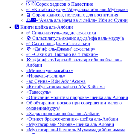
🇸🇩Сорок хадисов о Палестине
✅ «Китаб аз-Зухд» ‘Абдуллаха ибн аль-Мубарака
📘 Сорок хадисов, полезных для воспитания
🌅🌃«‘Амаль аль-йаум ва-л-лейля» Ибн ас-Сунни
🅰 Книги шейха аль-Албани
✅ Сильсилятуль-ахадис ас-сахиха
🚫 Сильсилятуль-ахадис ад-да’ифа валь-мауду’а
✅ Сахих аль-Джами’ ас-сагъир
🚫 «Да’иф аль-Джами’ ас-сагъир»
✅ «Сахих ат-Таргъиб ва-т-тархиб»
🚫 «Да’иф ат-Таргъиб ва-т-тархиб» шейха аль-
Албани
«Мишкатуль-масабих»
«Ирвауль-гъалиль»
«ас-Сунна» Ибн Абу ‘Асыма
«Китабуль-ильм» хафиза Абу Хайсама
«Тавассуль»
«Описание молитвы пророка» шейха аль-Албани
Об обтирании носков при совершении малого
омовения/вудуъ/
«Хадж пророка» шейха аль-Албани
«Этикет бракосочетания» шейха аль-Албани
«Мухтасар аль-‘Улювв» шейха аль-Албани
«Мухтасар аш-Шамаиль Мухаммадиййа» имама