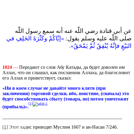
عن أبي قتادة رضي اللّه عنه أنه سمع رسول اللّه
صلى اللّه عليه وسلم يقول‏:‏
‏»‏إيَّاكُمْ وكَثْرَةَ الحَلِفِ في
البَيْعِ فإنَّهُ يُنْفِقُ ثُمَّ يَمْحَقُ‏»‏‏.‏‏
1024
—
Передают со слов Абу Катады, да будет доволен им
Аллах, что он слышал, как посланник Аллаха, да благословит
его Аллах и приветствует, сказал:
«Ни в коем случае не давайте много клятв (при
заключении) торговой сделки, ибо, поистине, (сначала) это
будет способствовать сбыту (товара, но) потом уничтожит
[1]
(прибыль)».
__________________________________________________
[1]
Этот хад
ис приводят Муслим 1607 и ан-Насаи 7/246.