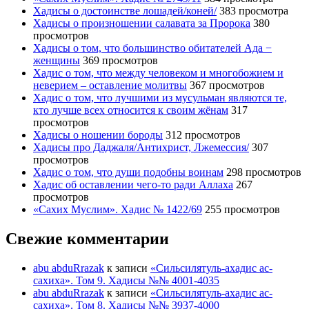
Хадисы о достоинстве лошадей/коней/
383 просмотра
Хадисы о произношении салавата за Пророка
380
просмотров
Хадисы о том, что большинство обитателей Ада −
женщины
369 просмотров
Хадис о том, что между человеком и многобожием и
неверием – оставление молитвы
367 просмотров
Хадис о том, что лучшими из мусульман являются те,
кто лучше всех относится к своим жёнам
317
просмотров
Хадисы о ношении бороды
312 просмотров
Хадисы про Даджаля/Антихрист, Лжемессия/
307
просмотров
Хадис о том, что души подобны воинам
298 просмотров
Хадис об оставлении чего-то ради Аллаха
267
просмотров
«Сахих Муслим». Хадис № 1422/69
255 просмотров
Свежие комментарии
abu abduRrazak
к записи
«Сильсилятуль-ахадис ас-
сахиха». Том 9. Хадисы №№ 4001-4035
abu abduRrazak
к записи
«Сильсилятуль-ахадис ас-
сахиха». Том 8. Хадисы №№ 3937-4000