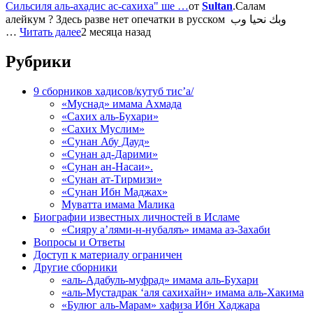
Сильсиля аль-ахадис ас-сахиха" ше …
от
Sultan
.Салам
алейкум ? Здесь разве нет опечатки в русском وبك نحيا وب
…
Читать далее
2 месяца назад
Рубрики
9 сборников хадисов/кутуб тис’а/
«Муснад» имама Ахмада
«Сахих аль-Бухари»
«Сахих Муслим»
«Сунан Абу Дауд»
«Сунан ад-Дарими»
«Сунан ан-Насаи».
«Сунан ат-Тирмизи»
«Сунан Ибн Маджах»
Муватта имама Малика
Биографии известных личностей в Исламе
«Сияру а’лями-н-нубаляъ» имама аз-Захаби
Вопросы и Ответы
Доступ к материалу ограничен
Другие сборники
«аль-Адабуль-муфрад» имама аль-Бухари
«аль-Мустадрак ‘аля сахихайн» имама аль-Хакима
«Булюг аль-Марам» хафиза Ибн Хаджара