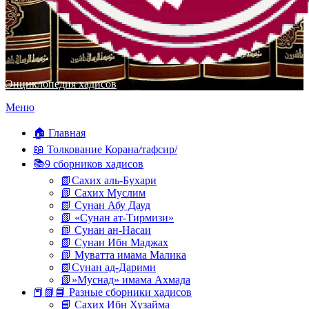
Энциклопедия хадисов
Перейти
Меню
к
содержимому
🏠 Главная
📖 Толкование Корана/тафсир/
📚9 сборников хадисов
📗Сахих аль-Бухари
📗 Сахих Муслим
📗 Сунан Абу Дауд
📗 «Сунан ат-Тирмизи»
📗 Сунан ан-Насаи
📗 Сунан Ибн Маджах
📗 Муватта имама Малика
📗Сунан ад-Дарими
📗»Муснад» имама Ахмада
📕📗📘 Разные сборники хадисов
📘 Сахих Ибн Хузайма