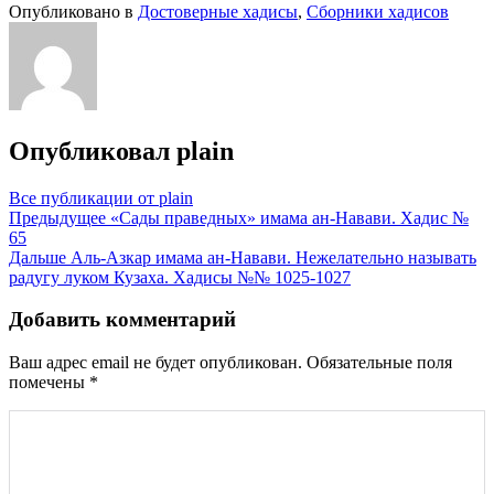
Опубликовано в
Достоверные хадисы
,
Сборники хадисов
Опубликовал
plain
Все публикации от plain
Навигация
Предыдущее
«Сады праведных» имама ан-Навави. Хадис №
65
по
Дальше
Аль-Азкар имама ан-Навави. Нежелательно называть
записям
радугу луком Кузаха. Хадисы №№ 1025-1027
Добавить комментарий
Ваш адрес email не будет опубликован.
Обязательные поля
помечены
*