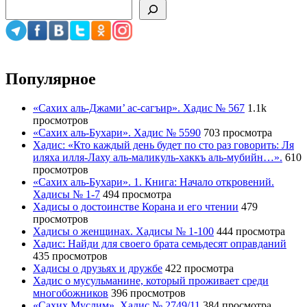
Популярное
«Сахих аль-Джами’ ас-сагъир». Хадис № 567
1.1k
просмотров
«Сахих аль-Бухари». Хадис № 5590
703 просмотра
Хадис: «Кто каждый день будет по сто раз говорить: Ля
иляха илля-Лаху аль-маликуль-хаккъ аль-мубийн…».
610
просмотров
«Сахих аль-Бухари». 1. Книга: Начало откровений.
Хадисы № 1-7
494 просмотра
Хадисы о достоинстве Корана и его чтении
479
просмотров
Хадисы о женщинах. Хадисы № 1-100
444 просмотра
Хадис: Найди для своего брата семьдесят оправданий
435 просмотров
Хадисы о друзьях и дружбе
422 просмотра
Хадис о мусульманине, который проживает среди
многобожников
396 просмотров
«Сахих Муслим». Хадис № 2749/11
384 просмотра