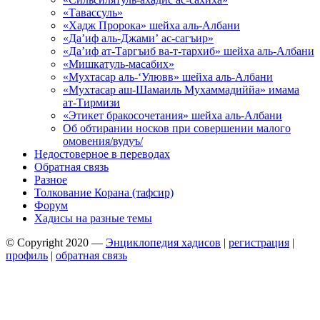
«Тавассуль»
«Хадж Пророка» шейха аль-Албани
«Да’иф аль-Джами’ ас-сагъир»
«Да’иф ат-Таргъиб ва-т-тархиб» шейха аль-Албани
«Мишкатуль-масабих»
«Мухтасар аль-‘Улювв» шейха аль-Албани
«Мухтасар аш-Шамаиль Мухаммадиййа» имама
ат-Тирмизи
«Этикет бракосочетания» шейха аль-Албани
Об обтирании носков при совершении малого
омовения/вудуъ/
Недостоверное в переводах
Обратная связь
Разное
Толкование Корана (тафсир)
Форум
Хадисы на разные темы
© Copyright 2020 —
Энциклопедия хадисов
|
регистрация
|
профиль
|
обратная связь
Wisteria Theme by
WPFriendship
⋅
Powered by
WordPress