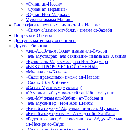
«Сунан ан-Насаи».
«Сунан ат-Тирмизи»
«Сунан Ибн Маджах»
Муватта имама Малика
Биографии известных личностей в Исламе
«Сияру а’лями-н-нубаляъ» имама аз-Захаби
Вопросы и Ответы
Доступ к материалу ограничен
Другие сборники
«аль-Адабуль-муфрад» имама аль-Бухари
«аль-Мустадрак ‘аля сахихайн» имама аль-Хакима
«Булюг аль-Марам» хафиза Ибн Хаджара
«ВЕХИ ПРОРОЧЕСКОЙ СУННЫ»
«Муснад аль-Баззар»
«Сады праведных» имама ан-Навави
«Сахих Ибн Хиббан»
«Сахих Муслим» (мухтасар)
«‘Амаль аль-йаум ва-л-лейля» Ибн ас-Сунни
«аль-Му’джам аль-Кабир» ат-Табарани
«аль-Мусаннаф» Ибн Аби Шейбы
«Китаб аз-Зухд» ‘Абдуллаха ибн аль-Мубарака
«Китаб аз-Зухд» имама Ахмада ибн Ханбаля
«Радость сердец благочестивых» ‘Абду-р-Рахмана
ан-Насира ас-Са’ди.
«Сахих аль-Бухари» (мухтасар)