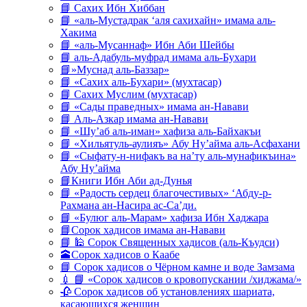
📘 Сахих Ибн Хиббан
📘 «аль-Мустадрак ‘аля сахихайн» имама аль-
Хакима
📘 «аль-Мусаннаф» Ибн Аби Шейбы
📘 аль-Адабуль-муфрад имама аль-Бухари
📘»Муснад аль-Баззар»
📘 «Сахих аль-Бухари» (мухтасар)
📘 Сахих Муслим (мухтасар)
📘 «Сады праведных» имама ан-Навави
📘 Аль-Азкар имама ан-Навави
📘 «Шу’аб аль-иман» хафиза аль-Байхакъи
📘 «Хильятуль-аулияъ» Абу Ну’айма аль-Асфахани
📘 «Сыфату-н-нифакъ ва на’ту аль-мунафикъина»
Абу Ну’айма
📘Книги Ибн Аби ад-Дунья
📘 «Радость сердец благочестивых» ‘Абду-р-
Рахмана ан-Насира ас-Са’ди.
📘 «Булюг аль-Марам» хафиза Ибн Хаджара
📘Сорок хадисов имама ан-Навави
📘 🕌 Сорок Священных хадисов (аль-Къудси)
🕋Сорок хадисов о Каабе
📘 Сорок хадисов о Чёрном камне и воде Замзама
💉 📘 «Сорок хадисов о кровопускании /хиджама/»
🥀 Сорок хадисов об установлениях шариата,
касающихся женщин