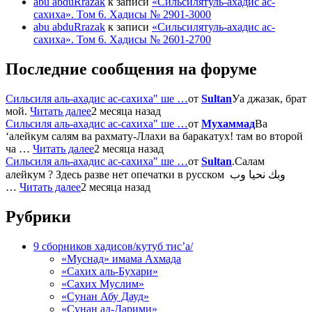
abu abduRrazak
к записи
«Сильсилятуль-ахадис ас-
сахиха». Том 6. Хадисы № 2901-3000
abu abduRrazak
к записи
«Сильсилятуль-ахадис ас-
сахиха». Том 6. Хадисы № 2601-2700
Последние сообщения на форуме
Сильсиля аль-ахадис ас-сахиха" ше …
от
Sultan
Уа джазак, брат
мой.
Читать далее
2 месяца назад
Сильсиля аль-ахадис ас-сахиха" ше …
от
Мухаммад
Ва
‘алейкум салям ва рахмату-Ллахи ва баракатух! там во второй
ча …
Читать далее
2 месяца назад
Сильсиля аль-ахадис ас-сахиха" ше …
от
Sultan
.Салам
алейкум ? Здесь разве нет опечатки в русском وبك نحيا وب
…
Читать далее
2 месяца назад
Рубрики
9 сборников хадисов/кутуб тис’а/
«Муснад» имама Ахмада
«Сахих аль-Бухари»
«Сахих Муслим»
«Сунан Абу Дауд»
«Сунан ад-Дарими»