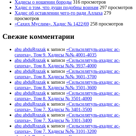
Хадисы о ношении бороды
316 просмотров
Хадис о том, что души подобны воинам
297 просмотров
Хадис об оставлении чего-то ради Аллаха
279
просмотров
«Сахих Муслим». Хадис № 1422/69
258 просмотров
Свежие комментарии
abu abduRrazak
к записи
«Сильсилятуль-ахадис ас-
сахиха». Том 9. Хадисы №№ 4001-4035
abu abduRrazak
к записи
«Сильсилятуль-ахадис ас-
сахиха». Том 8. Хадисы №№ 3937-4000
abu abduRrazak
к записи
«Сильсилятуль-ахадис ас-
сахиха». Том 8. Хадисы №№ 3601-3700
abu abduRrazak
к записи
«Сильсилятуль-ахадис ас-
сахиха». Том 8. Хадисы №№ 3501-3600
abu abduRrazak
к записи
«Сильсилятуль-ахадис ас-
сахиха». Том 8. Хадисы № 3501-4000
abu abduRrazak
к записи
«Сильсилятуль-ахадис ас-
сахиха». Том 7. Хадисы № 3401-3500
abu abduRrazak
к записи
«Сильсилятуль-ахадис ас-
сахиха». Том 7. Хадисы № 3301-3400
abu abduRrazak
к записи
«Сильсилятуль-ахадис ас-
сахиха». Том 7. Хадисы №№ 3101-3200