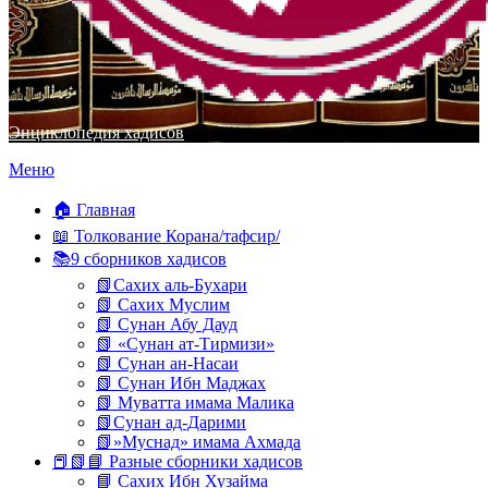
Энциклопедия хадисов
Перейти
Меню
к
содержимому
🏠 Главная
📖 Толкование Корана/тафсир/
📚9 сборников хадисов
📗Сахих аль-Бухари
📗 Сахих Муслим
📗 Сунан Абу Дауд
📗 «Сунан ат-Тирмизи»
📗 Сунан ан-Насаи
📗 Сунан Ибн Маджах
📗 Муватта имама Малика
📗Сунан ад-Дарими
📗»Муснад» имама Ахмада
📕📗📘 Разные сборники хадисов
📘 Сахих Ибн Хузайма