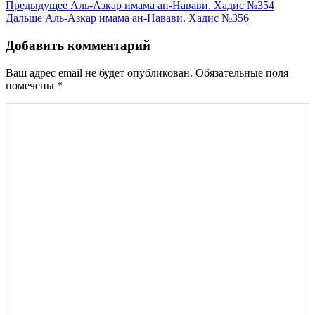
Навигация
Предыдущее
Аль-Азкар имама ан-Навави. Хадис №354
Дальше
Аль-Азкар имама ан-Навави. Хадис №356
по
записям
Добавить комментарий
Ваш адрес email не будет опубликован.
Обязательные поля
помечены
*