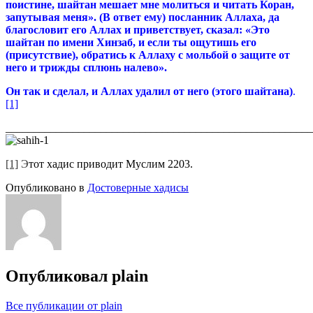
поистине, шайтан мешает мне молиться и читать Коран,
запутывая меня». (В ответ ему) посланник Аллаха,
да
благословит его Аллах и приветствует
, сказал: «Это
шайтан по имени Хинзаб, и если ты ощутишь его
(присутствие), обратись к Аллаху с мольбой о защите от
него и трижды сплюнь налево».
Он так и сделал, и Аллах удалил от него (этого шайтана)
.
[1]
_______________________________________________________
[1]
Э
тот хадис приводит Муслим 2203.
Опубликовано в
Достоверные хадисы
Опубликовал
plain
Все публикации от plain