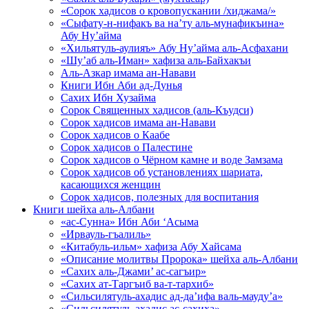
«Сорок хадисов о кровопускании /хиджама/»
«Сыфату-н-нифакъ ва на’ту аль-мунафикъина»
Абу Ну’айма
«Хильятуль-аулияъ» Абу Ну’айма аль-Асфахани
«Шу’аб аль-Иман» хафиза аль-Байхакъи
Аль-Азкар имама ан-Навави
Книги Ибн Аби ад-Дунья
Сахих Ибн Хузайма
Сорок Священных хадисов (аль-Къудси)
Сорок хадисов имама ан-Навави
Сорок хадисов о Каабе
Сорок хадисов о Палестине
Сорок хадисов о Чёрном камне и воде Замзама
Сорок хадисов об установлениях шариата,
касающихся женщин
Сорок хадисов, полезных для воспитания
Книги шейха аль-Албани
«ас-Сунна» Ибн Аби ‘Асыма
«Ирвауль-гъалиль»
«Китабуль-ильм» хафиза Абу Хайсама
«Описание молитвы Пророка» шейха аль-Албани
«Сахих аль-Джами’ ас-сагъир»
«Сахих ат-Таргъиб ва-т-тархиб»
«Сильсилятуль-ахадис ад-да’ифа валь-мауду’а»
«Сильсилятуль-ахадис ас-сахиха»