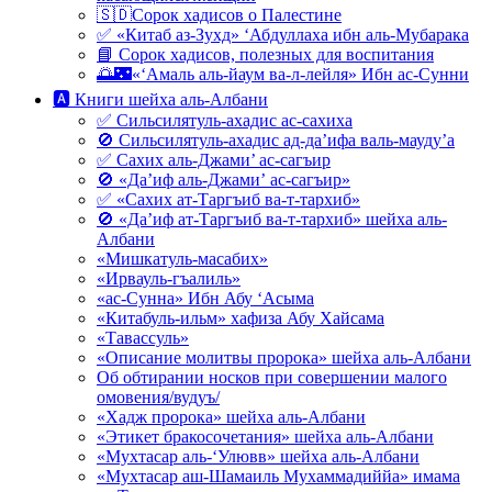
🇸🇩Сорок хадисов о Палестине
✅ «Китаб аз-Зухд» ‘Абдуллаха ибн аль-Мубарака
📘 Сорок хадисов, полезных для воспитания
🌅🌃«‘Амаль аль-йаум ва-л-лейля» Ибн ас-Сунни
🅰 Книги шейха аль-Албани
✅ Сильсилятуль-ахадис ас-сахиха
🚫 Сильсилятуль-ахадис ад-да’ифа валь-мауду’а
✅ Сахих аль-Джами’ ас-сагъир
🚫 «Да’иф аль-Джами’ ас-сагъир»
✅ «Сахих ат-Таргъиб ва-т-тархиб»
🚫 «Да’иф ат-Таргъиб ва-т-тархиб» шейха аль-
Албани
«Мишкатуль-масабих»
«Ирвауль-гъалиль»
«ас-Сунна» Ибн Абу ‘Асыма
«Китабуль-ильм» хафиза Абу Хайсама
«Тавассуль»
«Описание молитвы пророка» шейха аль-Албани
Об обтирании носков при совершении малого
омовения/вудуъ/
«Хадж пророка» шейха аль-Албани
«Этикет бракосочетания» шейха аль-Албани
«Мухтасар аль-‘Улювв» шейха аль-Албани
«Мухтасар аш-Шамаиль Мухаммадиййа» имама