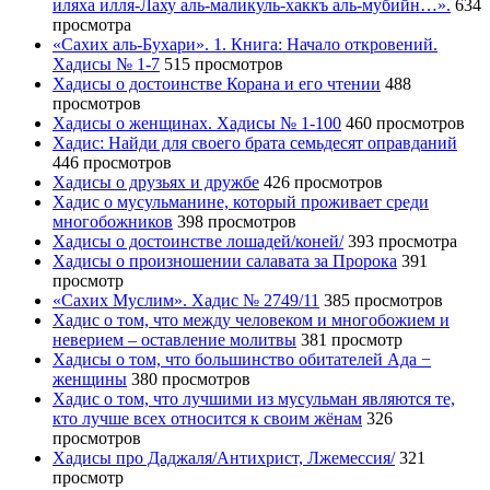
иляха илля-Лаху аль-маликуль-хаккъ аль-мубийн…».
634
просмотра
«Сахих аль-Бухари». 1. Книга: Начало откровений.
Хадисы № 1-7
515 просмотров
Хадисы о достоинстве Корана и его чтении
488
просмотров
Хадисы о женщинах. Хадисы № 1-100
460 просмотров
Хадис: Найди для своего брата семьдесят оправданий
446 просмотров
Хадисы о друзьях и дружбе
426 просмотров
Хадис о мусульманине, который проживает среди
многобожников
398 просмотров
Хадисы о достоинстве лошадей/коней/
393 просмотра
Хадисы о произношении салавата за Пророка
391
просмотр
«Сахих Муслим». Хадис № 2749/11
385 просмотров
Хадис о том, что между человеком и многобожием и
неверием – оставление молитвы
381 просмотр
Хадисы о том, что большинство обитателей Ада −
женщины
380 просмотров
Хадис о том, что лучшими из мусульман являются те,
кто лучше всех относится к своим жёнам
326
просмотров
Хадисы про Даджаля/Антихрист, Лжемессия/
321
просмотр