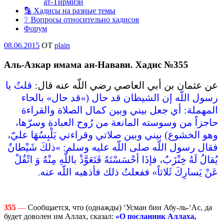
ат-Тирмизи
🔡 Хадисы на разные темы
❔ Вопросы относительно хадисов
Форум
Опубликовано
08.06.2015
OT
plain
Аль-Азкар имама ан-Навави. Хадис №355
عن عثمان بن أبي العاصي رضي اللّه عنه قال‏:‏
قلتُ يا
رسول اللّه إن الشيطان قد حال ‏(‏‏»‏قد حال‏»‏ بالحاء
المهملة‏:‏ أي جعل بيني وبين كمال الصلاة والقراءة
حاجزاً من وسوسته المانعة من رُوح العبادة وسرّها،
وهو الخشوع‏)‏ بيني وبين صلاتي وقراءتي يَلْبِسُهَا عليّ،
فقال رسول اللّه صلى اللّه عليه وسلم‏:‏ ‏»‏ذلكَ شَيْطانٌ
يُقالُ لَهُ خِنْزَبٌ، فإذَا أحْسَسْتَهُ فَتَعَوَّذْ باللَّهِ مِنْهُ وَ اتْفُلْ
عَنْ يَسارِكَ ثَلاثاً‏»‏ ففعلتُ ذلك فأذهبه اللّه عنه‏.‏
355
—
Сообщается, что (однажды) ‘Усман бин Абу-ль-‘Ас, да
будет доволен им Аллах, сказал:
«О посланник Аллаха,