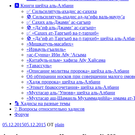
🅰 Книги шейха аль-Албани
✅ Сильсилятуль-ахадис ас-сахиха
🚫 Сильсилятуль-ахадис ад-да’ифа валь-мауду’а
✅ Сахих аль-Джами’ ас-сагъир
🚫 «Да’иф аль-Джами’ ас-сагъир»
✅ «Сахих ат-Таргъиб ва-т-тархиб»
🚫 «Да’иф ат-Таргъиб ва-т-тархиб» шейха аль-Алба
«Мишкатуль-масабих»
«Ирвауль-гъалиль»
«ас-Сунна» Ибн Абу ‘Асыма
«Китабуль-ильм» хафиза Абу Хайсама
«Тавассуль»
«Описание молитвы пророка» шейха аль-Албани
Об обтирании носков при совершении малого омове
«Хадж пророка» шейха аль-Албани
«Этикет бракосочетания» шейха аль-Албани
«Мухтасар аль-‘Улювв» шейха аль-Албани
«Мухтасар аш-Шамаиль Мухаммадиййа» имама ат-
🔡 Хадисы на разные темы
❔ Вопросы относительно хадисов
Форум
Опубликовано
05.12.2015
05.12.2015
OT
plain