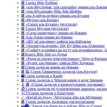
📘 Сахих Ибн Хиббан
📘 «аль-Мустадрак ‘аля сахихайн» имама аль-Хаким
📘 «аль-Мусаннаф» Ибн Аби Шейбы
📘 аль-Адабуль-муфрад имама аль-Бухари
📘»Муснад аль-Баззар»
📘 «Сахих аль-Бухари» (мухтасар)
📘 Сахих Муслим (мухтасар)
📘 «Сады праведных» имама ан-Навави
📘 Аль-Азкар имама ан-Навави
📘 «Шу’аб аль-иман» хафиза аль-Байхакъи
📘 «Хильятуль-аулияъ» Абу Ну’айма аль-Асфахани
📘 «Сыфату-н-нифакъ ва на’ту аль-мунафикъина» А
📘Книги Ибн Аби ад-Дунья
📘 «Радость сердец благочестивых» ‘Абду-р-Рахман
📘 «Булюг аль-Марам» хафиза Ибн Хаджара
📘Сорок хадисов имама ан-Навави
📘 🕌 Сорок Священных хадисов (аль-Къудси)
🕋Сорок хадисов о Каабе
📘 Сорок хадисов о Чёрном камне и воде Замзама
💉 📘 «Сорок хадисов о кровопускании /хиджама/»
🥀 Сорок хадисов об установлениях шариата, кас
🇸🇩Сорок хадисов о Палестине
✅ «Китаб аз-Зухд» ‘Абдуллаха ибн аль-Мубарака
📘 Сорок хадисов, полезных для воспитания
🌅🌃«‘Амаль аль-йаум ва-л-лейля» Ибн ас-Сунни