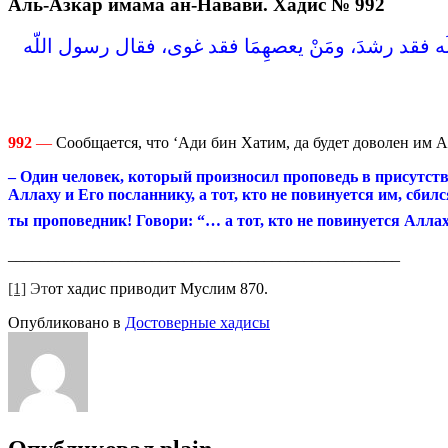
Аль-Азкар имама ан-Навави. Хадис № 992
لَه فقد رشدَ، ومَنْ يعصهِمَا فقد غوى، فقال رسول اللّه
992
—
Сообщается, что ‘Ади бин Хатим, да будет доволен им Ал
– Один человек, который произносил проповедь в присутств
Аллаху и Его посланнику, а тот, кто не повинуется им, сбил
ты проповедник! Говори: “… а тот, кто не повинуется Алла
_________________________________________________
[1]
Эт
от хадис приводит Муслим 870.
Опубликовано в
Достоверные хадисы