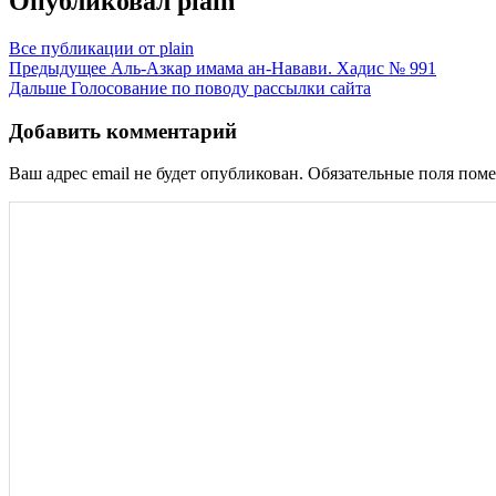
Опубликовал
plain
Все публикации от plain
Навигация
Предыдущее
Аль-Азкар имама ан-Навави. Хадис № 991
Дальше
Голосование по поводу рассылки сайта
по
записям
Добавить комментарий
Ваш адрес email не будет опубликован.
Обязательные поля пом