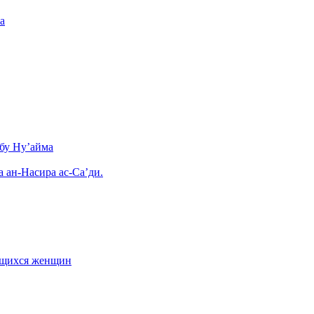
а
бу Ну’айма
а ан-Насира ас-Са’ди.
ающихся женщин