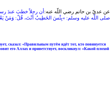
عن عديّ بن حاتم رضي اللّه عنه‏:
‏أن رجلاً خطبَ عندَ رسو
صلى اللّه عليه وسلم‏:‏ ‏»‏بِئْسَ الخَطِيبُ أنْتَ، قُلْ‏:‏ وَمَنْ يَعْصِ ا
ует, сказал: «Правильным путём идёт тот, кто повинуется
словит его Аллах и приветствует, воскликнул: «Какой плохой