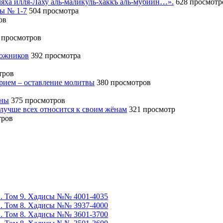
иляха илля-Лаху аль-маликуль-хаккъ аль-мубийн…».
628 просмотр
сы № 1-7
504 просмотра
ов
 просмотров
божников
392 просмотра
тров
ерием – оставление молитвы
380 просмотров
ины
375 просмотров
 лучше всех относится к своим жёнам
321 просмотр
тров
». Том 9. Хадисы №№ 4001-4035
». Том 8. Хадисы №№ 3937-4000
». Том 8. Хадисы №№ 3601-3700