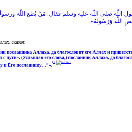
ل اللّه صلى اللّه عليه وسلم فقال‏:‏ مَنْ يُطع اللّه ورسو
للَّهَ وَرَسُولَهُ‏»‏‏.‏
лах, сказал:
ии посланника Аллаха, да благословит его Аллах и приветств
ся с пути». (Услышав его слова,) посланник Аллаха, да благо
[1]
ху и Его посланнику…”».