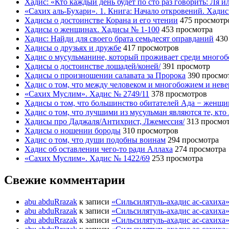
Хадис: «Кто каждый день будет по сто раз говорить: Ля 
«Сахих аль-Бухари». 1. Книга: Начало откровений. Хади
Хадисы о достоинстве Корана и его чтении
475 просмотр
Хадисы о женщинах. Хадисы № 1-100
453 просмотра
Хадис: Найди для своего брата семьдесят оправданий
430
Хадисы о друзьях и дружбе
417 просмотров
Хадис о мусульманине, который проживает среди много
Хадисы о достоинстве лошадей/коней/
391 просмотр
Хадисы о произношении салавата за Пророка
390 просмо
Хадис о том, что между человеком и многобожием и нев
«Сахих Муслим». Хадис № 2749/11
378 просмотров
Хадисы о том, что большинство обитателей Ада − женщ
Хадис о том, что лучшими из мусульман являются те, кто
Хадисы про Даджаля/Антихрист, Лжемессия/
313 просмо
Хадисы о ношении бороды
310 просмотров
Хадис о том, что души подобны воинам
294 просмотра
Хадис об оставлении чего-то ради Аллаха
274 просмотра
«Сахих Муслим». Хадис № 1422/69
253 просмотра
Свежие комментарии
abu abduRrazak
к записи
«Сильсилятуль-ахадис ас-сахиха
abu abduRrazak
к записи
«Сильсилятуль-ахадис ас-сахиха
abu abduRrazak
к записи
«Сильсилятуль-ахадис ас-сахиха