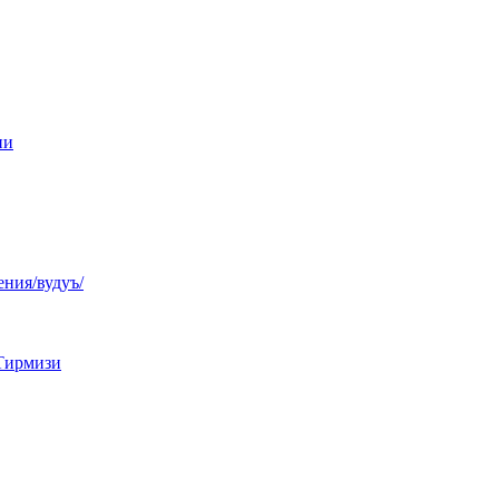
ни
ния/вудуъ/
Тирмизи