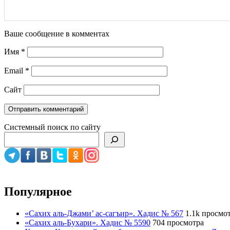
Ваше сообщение в комментах
Имя
*
Email
*
Сайт
Системный поиск по сайту
Популярное
«Сахих аль-Джами’ ас-сагъир». Хадис № 567
1.1k просмо
«Сахих аль-Бухари». Хадис № 5590
704 просмотра