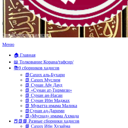
Энциклопедия хадисов
Перейти
Меню
к
содержимому
🏠 Главная
📖 Толкование Корана/тафсир/
📚9 сборников хадисов
📗Сахих аль-Бухари
📗 Сахих Муслим
📗 Сунан Абу Дауд
📗 «Сунан ат-Тирмизи»
📗 Сунан ан-Насаи
📗 Сунан Ибн Маджах
📗 Муватта имама Малика
📗Сунан ад-Дарими
📗»Муснад» имама Ахмада
📕📗📘 Разные сборники хадисов
📘 Сахих Ибн Хузайма