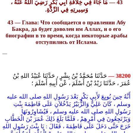
43 — مَا جَاءَ فِي خِلاَفَةِ أَبِي بَكْرٍ رَضِيَ اللهُ عَنْهُ ،
وَسِيرتِهِ فِي الرِّدّةِ.
43 — Глава: Что сообщается о правлении Абу
Бакра, да будет доволен им Аллах, и о его
биографии в то время, когда некоторые арабы
отступились от Ислама.
—
حَدَّثَنَا مُحَمَّدُ بْنُ بِشْرٍ ، حَدَّثَنَا عُبَيْدُ اللهِ بْنُ
38200 —
عُمَرَ ، حَدَّثَنَا زَيْدُ بْنُ أَسْلَمَ ، عْن أَبِيهِ أَسْلَمَ ؛
أَنَّهُ حِينَ بُويِعَ لأَبِي بَكْرٍ بَعْدَ رَسُولِ اللهِ صلى الله عليه
وسلم ، كَانَ عَلِيٌّ وَالزُّبَيْرُ يَدْخُلاَنِ عَلَى فَاطِمَةَ بِنْتِ
رَسُولِ اللهِ صلى الله عليه وسلم ، فَيُشَاوِرُونَهَا
وَيَرْتَجِعُونَ فِي أَمْرِهِمْ ، فَلَمَّا بَلَغَ ذَلِكَ عُمَرَ بْنَ الْخَطَّابِ
خَرَجَ حَتَّى دَخَلَ عَلَى فَاطِمَةَ ، فَقَالَ : يَا بِنْتَ رَسُولِ اللهِ