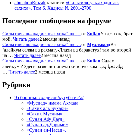
abu abduRrazak
к записи
«Сильсилятуль-ахадис ас-
сахиха». Том 6. Хадисы № 2601-2700
Последние сообщения на форуме
Сильсиля аль-ахадис ас-сахиха" ше …
от
Sultan
Уа джазак, брат
мой.
Читать далее
2 месяца назад
Сильсиля аль-ахадис ас-сахиха" ше …
от
Мухаммад
Ва
‘алейкум салям ва рахмату-Ллахи ва баракатух! там во второй
ча …
Читать далее
2 месяца назад
Сильсиля аль-ахадис ас-сахиха" ше …
от
Sultan
.Салам
алейкум ? Здесь разве нет опечатки в русском وبك نحيا وب
…
Читать далее
2 месяца назад
Рубрики
9 сборников хадисов/кутуб тис’а/
«Муснад» имама Ахмада
«Сахих аль-Бухари»
«Сахих Муслим»
«Сунан Абу Дауд»
«Сунан ад-Дарими»
«Сунан ан-Насаи».