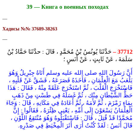
39 — Книга о военных походах
—
Хадисы №№ 37689-38263
—
حَدَّثَنَا يُونُسُ بْنُ مُحَمَّدٍ ، قَالَ : حدَّثَنَا حَمَّادُ بْنُ
37712 –
سَلَمَةَ ، عَنْ ثَابِتٍ ، عَنْ أَنَسٍ ؛
أَنَّ رَسُولَ اللهِ صلى الله عليه وسلم أَتَاهُ جِبْرِيلُ وَهُوَ
يَلْعَبُ مَعَ الْغِلْمَانِ ، فَأَخَذَهُ فَصَرَعَهُ ، فَشَقَّ عَنْ قَلْبِهِ ،
فَاسْتَخْرَجَ الْقَلْبَ ، ثُمَّ اسْتَخْرَجَ عَلَقَةً مِنْهُ ، فَقَالَ : هَذَا
حَظُّ الشَّيْطَانِ مِنْك ، ثُمَّ غَسَلَهُ فِي طَسْتٍ مِنْ ذَهَبٍ
بِمَاءِ زَمْزَمَ ، ثُمَّ لأَمَهُ ، ثُمَّ أَعَادَهُ فِي مَكَانِهِ ، قَالَ : وَجَاءَ
الْغِلْمَانُ يَسْعَوْنَ إِلَى أُمِّهِ ، يَعْنِي ظِئْرَهُ ، فَقَالُوا : إِنَّ
مُحَمَّدًا قَدْ قُتِلَ ، قَالَ : فَاسْتَقْبَلُوهُ وَهُوَ مُنْتَقِعُ اللَّوْنِ ،
قَالَ أَنَسٌ : لَقَدْ كُنْتُ أَرَى أَثَرَ الْمِخْيَطِ فِي صَدْرِهِ.