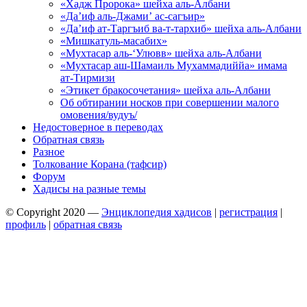
«Хадж Пророка» шейха аль-Албани
«Да’иф аль-Джами’ ас-сагъир»
«Да’иф ат-Таргъиб ва-т-тархиб» шейха аль-Албани
«Мишкатуль-масабих»
«Мухтасар аль-‘Улювв» шейха аль-Албани
«Мухтасар аш-Шамаиль Мухаммадиййа» имама
ат-Тирмизи
«Этикет бракосочетания» шейха аль-Албани
Об обтирании носков при совершении малого
омовения/вудуъ/
Недостоверное в переводах
Обратная связь
Разное
Толкование Корана (тафсир)
Форум
Хадисы на разные темы
© Copyright 2020 —
Энциклопедия хадисов
|
регистрация
|
профиль
|
обратная связь
Wisteria Theme by
WPFriendship
⋅
Powered by
WordPress