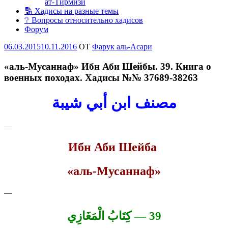
ат-Тирмизи
🔡 Хадисы на разные темы
❔ Вопросы относительно хадисов
Форум
Опубликовано
06.03.2015
10.11.2016
OT
Фарук аль-Асари
«аль-Мусаннаф» Ибн Аби Шейбы. 39. Книга о
военных походах. Хадисы №№ 37689-38263
مصنف ابن أبي شيبة
—
Ибн Аби Шейба
«аль-Мусаннаф»
—
39 — كِتَابُ الْمَغَازِي