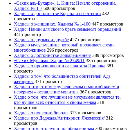
«Сахих аль-Бухари». 1. Книга: Начало откровений.
Хадисы № 1-7
500 просмотров
Хадисы о достоинстве Корана и его чтении
482
просмотра
Хадисы о женщинах. Хадисы № 1-100
447 просмотров
Хадис: Найди для своего брата семьдесят оправданий
441 просмотр
Хадисы о друзьях и дружбе
427 просмотров
Хадис о мусульманине, который проживает среди
многобожников
396 просмотров
Хадисы о достоинстве лошадей/коней/
389 просмотров
«Сахих Муслим». Хадис № 2749/11
385 просмотров
Хадисы о произношении салавата за Пророка
381
просмотр
Хадисы о том, что большинство обитателей Ада −
женщины
371 просмотр
Хадис о том, что между человеком и многобожием и
неверием – оставление молитвы
367 просмотров
Хадис о том, что лучшими из мусульман являются те,
кто лучше всех относится к своим жёнам
318
просмотров
Хадисы о ношении бороды
313 просмотров
Хадисы про Даджаля/Антихрист, Лжемессия/
312
просмотров
Хадис о том, что души подобны воинам
300 просмотров