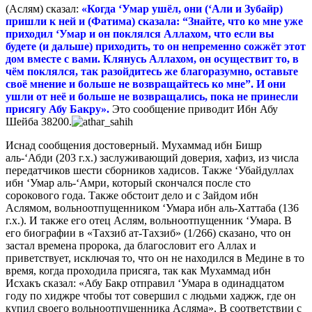
(Аслям) сказал:
«Когда ‘Умар ушёл, они (‘Али и Зубайр)
пришли к ней и (Фатима) сказала: “Знайте, что ко мне уже
приходил ‘Умар и он поклялся Аллахом, что если вы
будете (и дальше) приходить, то он непременно сожжёт этот
дом вместе с вами. Клянусь Аллахом, он осуществит то, в
чём поклялся, так разойдитесь же благоразумно, оставьте
своё мнение и больше не возвращайтесь ко мне”. И они
ушли от неё и больше не возвращались, пока не принесли
присягу Абу Бакру».
Это сообщение приводит Ибн Абу
Шейба 38200.
Иснад сообщения достоверный. Мухаммад ибн Бишр
аль-‘Абди (203 г.х.) заслуживающий доверия, хафиз, из числа
передатчиков шести сборников хадисов. Также ‘Убайдуллах
ибн ‘Умар аль-‘Амри, который скончался после сто
сорокового года. Также обстоит дело и с Зайдом ибн
Аслямом, вольноотпущенником ‘Умара ибн аль-Хаттаба (136
г.х.). И также его отец Аслям, вольноотпущенник ‘Умара. В
его биографии в «Тахзиб ат-Тахзиб» (1/266) сказано, что он
застал времена пророка, да благословит его Аллах и
приветствует, исключая то, что он не находился в Медине в то
время, когда проходила присяга, так как Мухаммад ибн
Исхакъ сказал: «Абу Бакр отправил ‘Умара в одинадцатом
году по хиджре чтобы тот совершил с людьми хаджж, где он
купил своего вольноотпущенника Асляма». В соответствии с