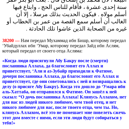
سنة إحدى عشرة ، فأقام للناس الحج ، وابتاع فيها
أسلم مولاه . فيكون الحديث بذلك مرسلا ، إلا أن
الغالب أن أسلم سمع القصة من عمر بن الخطاب أو
غيره من الصحابة الذين عاشوا تلك الحادثة .
38200 —
Нам передал Мухаммад ибн Бишр, которому передал
‘Убайдуллах ибн ‘Умар, которому передал Зайд ибн Аслям,
который передал от своего отца Асляма:
«Когда люди присягнули Абу Бакру после (смерти)
посланника Аллаха, да благословит его Аллах и
приветствует, ‘Али и аз-Зубайр приходили к Фатиме,
дочери посланника Аллаха, да благословит его Аллах и
приветствует, где они советовались с ней и возвращались к
делу (о присяге Абу Бакру). Когда это дошло до ‘Умара ибн
аль-Хаттаба, он отправился к Фатиме. Он зашёл к ней
сказал: “О дочь посланника Аллаха! Клянусь Аллахом, нет
для нас из людей никого любимее, чем твой отец, и нет
никого любимее для нас, после твоего отца, чем ты. Но,
клянусь Аллахом, всё это не помешает мне повелеть сжечь
этот дом вместе с ними, если эти люди будут собираться у
тебя!»