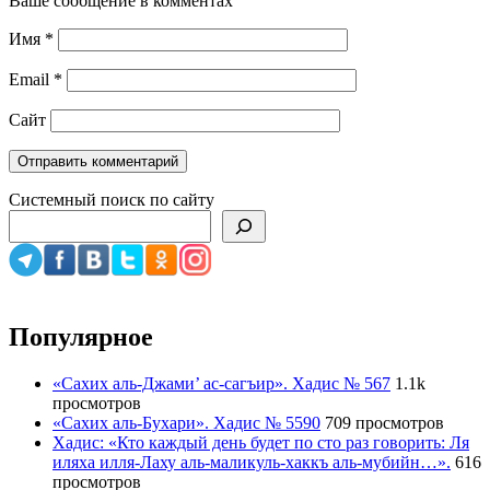
Ваше сообщение в комментах
Имя
*
Email
*
Сайт
Системный поиск по сайту
Популярное
«Сахих аль-Джами’ ас-сагъир». Хадис № 567
1.1k
просмотров
«Сахих аль-Бухари». Хадис № 5590
709 просмотров
Хадис: «Кто каждый день будет по сто раз говорить: Ля
иляха илля-Лаху аль-маликуль-хаккъ аль-мубийн…».
616
просмотров