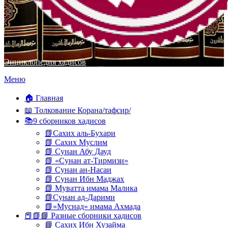
Энциклопедия хадисов
Перейти
Меню
к
содержимому
🏠 Главная
📖 Толкование Корана/тафсир/
📚9 сборников хадисов
📗Сахих аль-Бухари
📗 Сахих Муслим
📗 Сунан Абу Дауд
📗 «Сунан ат-Тирмизи»
📗 Сунан ан-Насаи
📗 Сунан Ибн Маджах
📗 Муватта имама Малика
📗Сунан ад-Дарими
📗»Муснад» имама Ахмада
📕📗📘 Разные сборники хадисов
📘 Сахих Ибн Хузайма