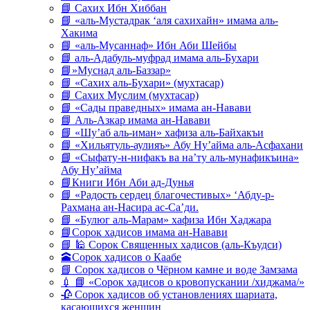
📘 Сахих Ибн Хиббан
📘 «аль-Мустадрак ‘аля сахихайн» имама аль-
Хакима
📘 «аль-Мусаннаф» Ибн Аби Шейбы
📘 аль-Адабуль-муфрад имама аль-Бухари
📘»Муснад аль-Баззар»
📘 «Сахих аль-Бухари» (мухтасар)
📘 Сахих Муслим (мухтасар)
📘 «Сады праведных» имама ан-Навави
📘 Аль-Азкар имама ан-Навави
📘 «Шу’аб аль-иман» хафиза аль-Байхакъи
📘 «Хильятуль-аулияъ» Абу Ну’айма аль-Асфахани
📘 «Сыфату-н-нифакъ ва на’ту аль-мунафикъина»
Абу Ну’айма
📘Книги Ибн Аби ад-Дунья
📘 «Радость сердец благочестивых» ‘Абду-р-
Рахмана ан-Насира ас-Са’ди.
📘 «Булюг аль-Марам» хафиза Ибн Хаджара
📘Сорок хадисов имама ан-Навави
📘 🕌 Сорок Священных хадисов (аль-Къудси)
🕋Сорок хадисов о Каабе
📘 Сорок хадисов о Чёрном камне и воде Замзама
💉 📘 «Сорок хадисов о кровопускании /хиджама/»
🥀 Сорок хадисов об установлениях шариата,
касающихся женщин