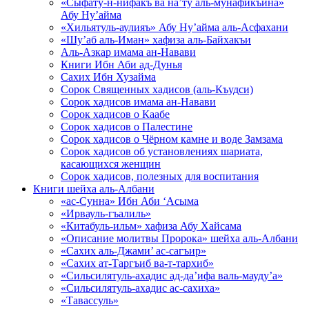
«Сыфату-н-нифакъ ва на’ту аль-мунафикъина»
Абу Ну’айма
«Хильятуль-аулияъ» Абу Ну’айма аль-Асфахани
«Шу’аб аль-Иман» хафиза аль-Байхакъи
Аль-Азкар имама ан-Навави
Книги Ибн Аби ад-Дунья
Сахих Ибн Хузайма
Сорок Священных хадисов (аль-Къудси)
Сорок хадисов имама ан-Навави
Сорок хадисов о Каабе
Сорок хадисов о Палестине
Сорок хадисов о Чёрном камне и воде Замзама
Сорок хадисов об установлениях шариата,
касающихся женщин
Сорок хадисов, полезных для воспитания
Книги шейха аль-Албани
«ас-Сунна» Ибн Аби ‘Асыма
«Ирвауль-гъалиль»
«Китабуль-ильм» хафиза Абу Хайсама
«Описание молитвы Пророка» шейха аль-Албани
«Сахих аль-Джами’ ас-сагъир»
«Сахих ат-Таргъиб ва-т-тархиб»
«Сильсилятуль-ахадис ад-да’ифа валь-мауду’а»
«Сильсилятуль-ахадис ас-сахиха»
«Тавассуль»