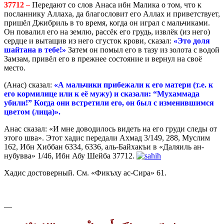
37712 –
Передают со слов Анаса ибн Малика о том, что к
посланнику Аллаха, да благословит его Аллах и приветствует,
пришёл Джибриль в то время, когда он играл с мальчиками.
Он повалил его на землю, рассёк его грудь, извлёк (из него)
сердце и вытащив из него сгусток крови, сказал:
«Это доля
шайтана в тебе!»
Затем он помыл его в тазу из золота с водой
Замзам, привёл его в прежнее состояние и вернул на своё
место.
(Анас) сказал:
«А мальчики прибежали к его матери (т.е. к
его кормилице или к её мужу) и сказали: “Мухаммада
убили!” Когда они встретили его, он был с изменившимся
цветом (лица)».
Анас сказал: «И мне доводилось видеть на его груди следы от
этого шва». Этот хадис передали Ахмад 3/149, 288, Муслим
162, Ибн Хиббан 6334, 6336, аль-Байхакъи в «Даляиль ан-
нубувва» 1/46, Ибн Абу Шейба 37712.
Хадис достоверный. См. «Фикъху ас-Сира» 61.
—