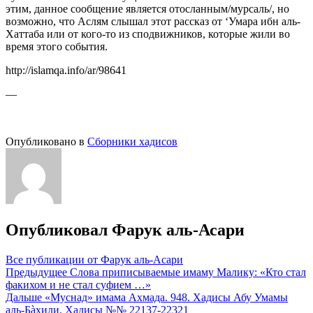
этим, данное сообщение является отосланным/мурсаль/, но
возможно, что Аслям слышал этот рассказ от ‘Умара ибн аль-
Хаттаба или от кого-то из сподвижников, которые жили во
время этого события.
http://islamqa.info/ar/98641
—
Опубликовано в
Сборники хадисов
Опубликовал
Фарук аль-Асари
Все публикации от Фарук аль-Асари
Навигация
Предыдущее
Слова приписываемые имаму Малику: «Кто стал
факихом и не стал суфием …»
по
Дальше
«Муснад» имама Ахмада. 948. Хадисы Абу Умамы
записям
аль-Бàхили. Хадисы №№ 22137-22321