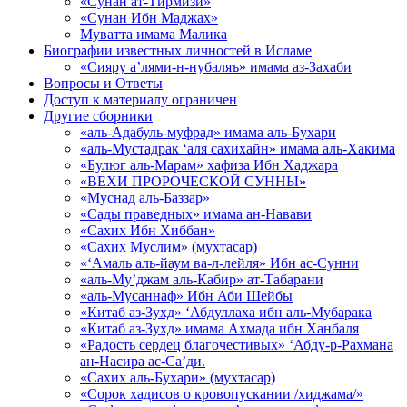
«Сунан ат-Тирмизи»
«Сунан Ибн Маджах»
Муватта имама Малика
Биографии известных личностей в Исламе
«Сияру а’лями-н-нубаляъ» имама аз-Захаби
Вопросы и Ответы
Доступ к материалу ограничен
Другие сборники
«аль-Адабуль-муфрад» имама аль-Бухари
«аль-Мустадрак ‘аля сахихайн» имама аль-Хакима
«Булюг аль-Марам» хафиза Ибн Хаджара
«ВЕХИ ПРОРОЧЕСКОЙ СУННЫ»
«Муснад аль-Баззар»
«Сады праведных» имама ан-Навави
«Сахих Ибн Хиббан»
«Сахих Муслим» (мухтасар)
«‘Амаль аль-йаум ва-л-лейля» Ибн ас-Сунни
«аль-Му’джам аль-Кабир» ат-Табарани
«аль-Мусаннаф» Ибн Аби Шейбы
«Китаб аз-Зухд» ‘Абдуллаха ибн аль-Мубарака
«Китаб аз-Зухд» имама Ахмада ибн Ханбаля
«Радость сердец благочестивых» ‘Абду-р-Рахмана
ан-Насира ас-Са’ди.
«Сахих аль-Бухари» (мухтасар)
«Сорок хадисов о кровопускании /хиджама/»