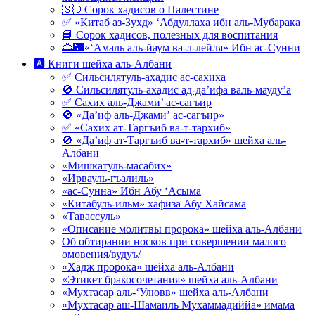
🇸🇩Сорок хадисов о Палестине
✅ «Китаб аз-Зухд» ‘Абдуллаха ибн аль-Мубарака
📘 Сорок хадисов, полезных для воспитания
🌅🌃«‘Амаль аль-йаум ва-л-лейля» Ибн ас-Сунни
🅰 Книги шейха аль-Албани
✅ Сильсилятуль-ахадис ас-сахиха
🚫 Сильсилятуль-ахадис ад-да’ифа валь-мауду’а
✅ Сахих аль-Джами’ ас-сагъир
🚫 «Да’иф аль-Джами’ ас-сагъир»
✅ «Сахих ат-Таргъиб ва-т-тархиб»
🚫 «Да’иф ат-Таргъиб ва-т-тархиб» шейха аль-
Албани
«Мишкатуль-масабих»
«Ирвауль-гъалиль»
«ас-Сунна» Ибн Абу ‘Асыма
«Китабуль-ильм» хафиза Абу Хайсама
«Тавассуль»
«Описание молитвы пророка» шейха аль-Албани
Об обтирании носков при совершении малого
омовения/вудуъ/
«Хадж пророка» шейха аль-Албани
«Этикет бракосочетания» шейха аль-Албани
«Мухтасар аль-‘Улювв» шейха аль-Албани
«Мухтасар аш-Шамаиль Мухаммадиййа» имама