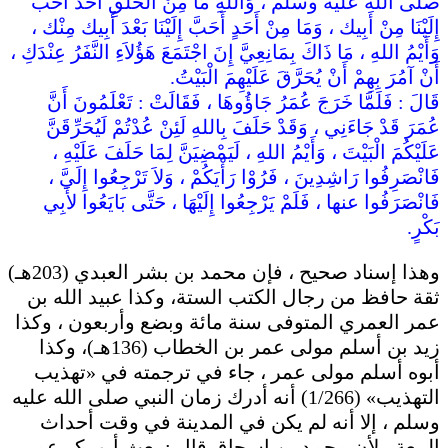
صلى الله عليه وسلم ، وَاللهِ مَا مِنْ الْخَلْقِ أَحَدٌ أَحَبَّ
إِلَيْنَا مِنْ أَبِيك ، وَمَا مِنْ أَحَدٍ أَحَبَّ إِلَيْنَا بَعْدَ أَبِيك مِنْك ،
وَأَيْمُ اللهِ ، مَا ذَاكَ بِمَانِعِيَّ إِنَ اجْتَمَعَ هَؤُلاَءِ النَّفَرُ عِنْدَكِ ،
أَنْ آمُرَ بِهِمْ أَنْ يُحَرَّقَ عَلَيْهِمَ الْبَيْتُ.
قَالَ : فَلَمَّا خَرَجَ عُمَرُ جَاؤُوهَا ، فَقَالَتْ : تَعْلَمُونَ أَنَّ
عُمَرَ قَدْ جَاءَنِي ، وَقَدْ حَلَفَ بِاللهِ لَئِنْ عُدْتُمْ لَيُحَرِّقَنَّ
عَلَيْكُمَ الْبَيْتَ ، وَأَيْمُ اللهِ ، لَيَمْضِيَنَّ لِمَا حَلَفَ عَلَيْهِ ،
فَانْصَرِفُوا رَاشِدِينَ ، فَرُوْا رَأْيَكُمْ ، وَلاَ تَرْجِعُوا إِلَيَّ ،
فَانْصَرَفُوا عنها ، فَلَمْ يَرْجِعُوا إِلَيْهَا ، حَتَّى بَايَعُوا لأَبِي
بَكْرٍ.
وهذا إسناد صحيح ، فإن محمد بن بشر العبدي (203هـ)
ثقة حافظ من رجال الكتب الستة، وكذا عبيد الله بن
عمر العمري المتوفى سنة مائة وبضع وأربعون ، وكذا
زيد بن أسلم مولى عمر بن الخطاب (136هـ)، وكذا
أبوه أسلم مولى عمر ، جاء في ترجمته في «تهذيب
التهذيب» (1/266) أنه أدرك زمان النبي صلى الله عليه
وسلم ، إلا أنه لم يكن في المدينة في وقت أحداث
البيعة ، لأن محمد بن إسحاق قال : بعث أبو بكر عمر