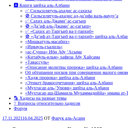
🅰 Книги шейха аль-Албани
✅ Сильсилятуль-ахадис ас-сахиха
🚫 Сильсилятуль-ахадис ад-да’ифа валь-мауду’а
✅ Сахих аль-Джами’ ас-сагъир
🚫 «Да’иф аль-Джами’ ас-сагъир»
✅ «Сахих ат-Таргъиб ва-т-тархиб»
🚫 «Да’иф ат-Таргъиб ва-т-тархиб» шейха аль-Алба
«Мишкатуль-масабих»
«Ирвауль-гъалиль»
«ас-Сунна» Ибн Абу ‘Асыма
«Китабуль-ильм» хафиза Абу Хайсама
«Тавассуль»
«Описание молитвы пророка» шейха аль-Албани
Об обтирании носков при совершении малого омове
«Хадж пророка» шейха аль-Албани
«Этикет бракосочетания» шейха аль-Албани
«Мухтасар аль-‘Улювв» шейха аль-Албани
«Мухтасар аш-Шамаиль Мухаммадиййа» имама ат-
🔡 Хадисы на разные темы
❔ Вопросы относительно хадисов
Форум
Опубликовано
17.11.2021
16.04.2025
OT
Фарук аль-Асари