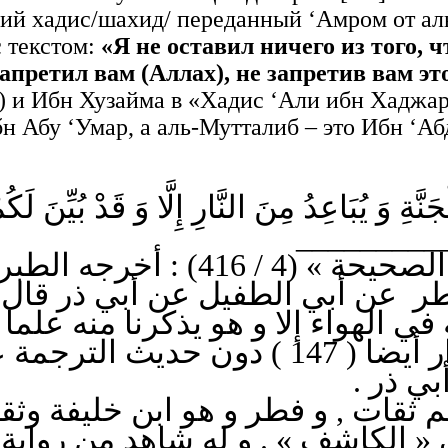
ий хадис/шахид/ переданный ‘Амром от ал
с текстом:
«Я не оставил ничего из того, 
запретил вам (Аллах), не запретив вам эт
) и Ибн Хузайма в «Хадис ‘Али ибн Хаджар»
н Абу ‘Умар, а аль-Мутталиб – это Ибн ‘Аб
ّةِ وَ يُبَاعِدُ مِنَ النَّارِ إِلَّا وَ قَدْ بُيِّنَ لَ
_________
ن أبي الطفيل عن أبي ذر قال : « 
ي الهواء إلا و هو يذكرنا منه علما
و هذا القدر أخرجه البزار أيضا ( 147 ) د (
 ثقات , و فطر و هو ابن خليفة وثقه
 في « الكاشف » . و له شاهد من رو