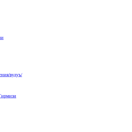
ни
ния/вудуъ/
Тирмизи