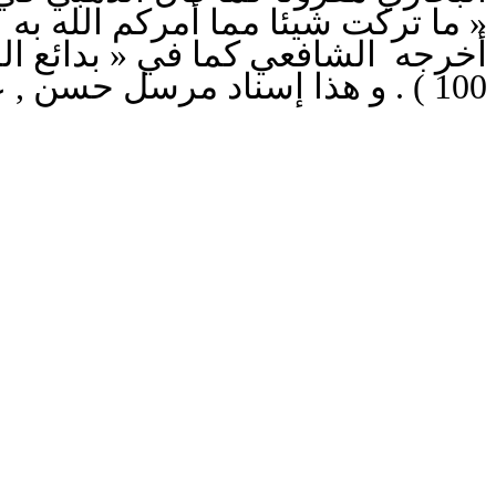
ما تركت شيئا مما أمركم الله به  » .
100 ) . و هذا إسناد مرسل حسن , عمرو هو ابن أبي عمر , و المطلب هو ابن عبد الله .