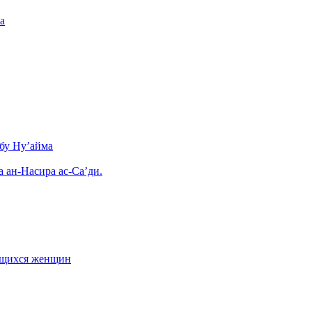
а
бу Ну’айма
а ан-Насира ас-Са’ди.
ающихся женщин