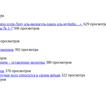
тра
иляха илля-Лаху аль-маликуль-хаккъ аль-мубийн…».
629 просмотр
сы № 1-7
506 просмотров
 просмотров
божников
392 просмотра
тров
ерием – оставление молитвы
380 просмотров
ины
376 просмотров
 лучше всех относится к своим жёнам
322 просмотра
тров