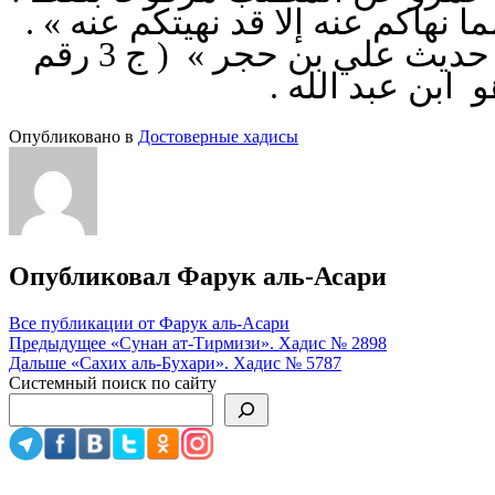
« مما نهاكم عنه إلا قد نهيتكم عنه
أخرجه الشافعي كما في « بدائع المنن » برقم ( 7 ) و ابن خزيمة في « حديث علي بن حجر » ( ج 3 رقم
Опубликовано в
Достоверные хадисы
Опубликовал
Фарук аль-Асари
Все публикации от Фарук аль-Асари
Навигация
Предыдущее
«Сунан ат-Тирмизи». Хадис № 2898
Дальше
«Сахих аль-Бухари». Хадис № 5787
по
Системный поиск по сайту
записям