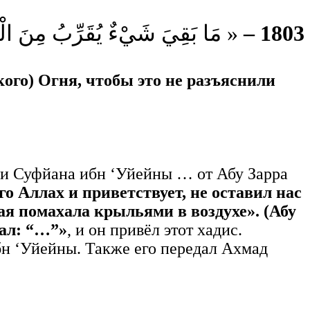
مَا بَقِيَ شَيْءٌ يُقَرِّبُ مِنَ الْجَنَ » .
1803 –
ского) Огня, чтобы это не разъяснили
ачи Суфйана ибн ‘Уйейны … от Абу Зарра
го Аллах и приветствует, не оставил нас
орая помахала крыльями в воздухе». (Абу
зал: “…”»
, и он привёл этот хадис.
Ибн ‘Уйейны. Также его передал Ахмад