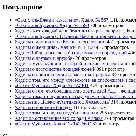
Популярное
«Сахих аль-Джами’ ас-сагъир». Хадис № 567
1.1k просмо
«Сахих аль-Бухари». Хадис № 5590
708 просмотров
Хадис: «Кто каждый день будет по сто раз говорить: Ля 
«Сахих аль-Бухари». 1. Книга: Начало откровений. Хади
Хадисы о достоинстве Корана и его чтении
481 просмотр
Хадисы о женщинах. Хадисы № 1-100
455 просмотров
Хадис: Найди для своего брата семьдесят оправданий
436
Хадисы о друзьях и дружбе
420 просмотров
Хадис о мусульманине, который проживает среди много
Хадисы о достоинстве лошадей/коней/
391 просмотр
Хадисы о произношении салавата за Пророка
390 просмо
Хадис о том, что между человеком и многобожием и нев
«Сахих Муслим». Хадис № 2749/11
379 просмотров
Хадисы о том, что большинство обитателей Ада − женщ
Хадис о том, что лучшими из мусульман являются те, кто
Хадисы про Даджаля/Антихрист, Лжемессия/
314 просмо
Хадисы о ношении бороды
311 просмотров
Хадис о том, что души подобны воинам
295 просмотров
Хадис об оставлении чего-то ради Аллаха
274 просмотра
«Сахих Муслим». Хадис № 1422/69
253 просмотра