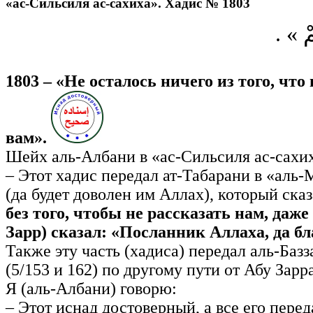
«ас-Сильсиля ас-сахиха». Хадис № 1803
« كُمْ
1803 – «Не осталось ничего из того, что
вам».
Шейх аль-Албани в «ас-Сильсиля ас-сахих
– Этот хадис передал ат-Табарани в «аль
(да будет доволен им Аллах), который ска
без того, чтобы не рассказать нам, даже
Зарр) сказал: «Посланник Аллаха, да бл
Также эту часть (хадиса) передал аль-Баз
(5/153 и 162) по другому пути от Абу Зарра
Я (аль-Албани) говорю:
– Этот иснад достоверный, а все его пер