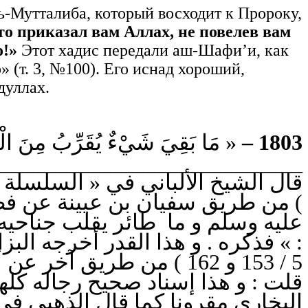
ь-Мутталиба, который восходит к Пророку,
что приказал вам Аллах, не повелев вам
о!»
Этот хадис передали аш-Шафи’и, как
 (т. 3, №100). Его иснад хороший,
дуллах.
مَا بَقِيَ شَيْءٌ يُقَرِّبُ مِنَ الْجَنَ » .
1803 –
____________________________
من طريق سفيان بن عيينة عن فطر ع
عليه وسلم و ما طائر يقلب جناحيه ف
5 / 153 و 162 ) من طريق آخر عن أبي ذر .
قلت : و هذا إسناد صحيح رجاله كلهم
البخاري مقرونا كما قال الذهبي :