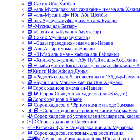
📘 Сахих Ибн Хиббан
📘 «аль-Мустадрак ‘аля сахихайн» имама аль-Хаким
📘 «аль-Мусаннаф» Ибн Аби Шейбы
📘 аль-Адабуль-муфрад имама аль-Бухари
📘»Муснад аль-Баззар»
📘 «Сахих аль-Бухари» (мухтасар)
📘 Сахих Муслим (мухтасар)
📘 «Сады праведных» имама ан-Навави
📘 Аль-Азкар имама ан-Навави
📘 «Шу’аб аль-иман» хафиза аль-Байхакъи
📘 «Хильятуль-аулияъ» Абу Ну’айма аль-Асфахани
📘 «Сыфату-н-нифакъ ва на’ту аль-мунафикъина» А
📘Книги Ибн Аби ад-Дунья
📘 «Радость сердец благочестивых» ‘Абду-р-Рахман
📘 «Булюг аль-Марам» хафиза Ибн Хаджара
📘Сорок хадисов имама ан-Навави
📘 🕌 Сорок Священных хадисов (аль-Къудси)
🕋Сорок хадисов о Каабе
📘 Сорок хадисов о Чёрном камне и воде Замзама
💉 📘 «Сорок хадисов о кровопускании /хиджама/»
🥀 Сорок хадисов об установлениях шариата, кас
🇸🇩Сорок хадисов о Палестине
✅ «Китаб аз-Зухд» ‘Абдуллаха ибн аль-Мубарака
📘 Сорок хадисов, полезных для воспитания
🌅🌃«‘Амаль аль-йаум ва-л-лейля» Ибн ас-Сунни