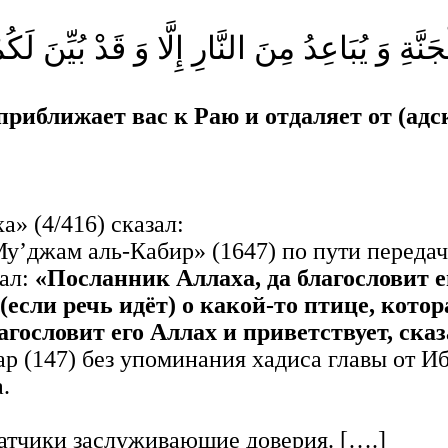
ّةِ وَ يُبَاعِدُ مِنَ النَّارِ إِلَّا وَ قَدْ بُيِّنَ لَ
 приближает вас к Раю и отдаляет от (ад
а» (4/416) сказал:
-Му’джам аль-Кабир» (1647) по пути перед
зал:
«Посланник Аллаха, да благословит е
 (если речь идёт) о какой-то птице, кот
агословит его Аллах и приветствует, ска
зар (147) без упоминания хадиса главы от 
.
едатчики заслуживающие доверия. [….]