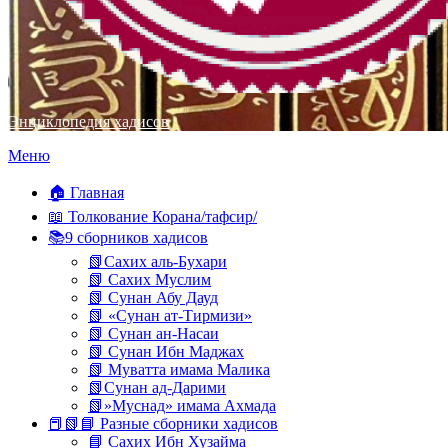
Энциклопедия хадисов
Перейти
Меню
к
содержимому
🏠 Главная
📖 Толкование Корана/тафсир/
📚9 сборников хадисов
📗Сахих аль-Бухари
📗 Сахих Муслим
📗 Сунан Абу Дауд
📗 «Сунан ат-Тирмизи»
📗 Сунан ан-Насаи
📗 Сунан Ибн Маджах
📗 Муватта имама Малика
📗Сунан ад-Дарими
📗»Муснад» имама Ахмада
📕📗📘 Разные сборники хадисов
📘 Сахих Ибн Хузайма