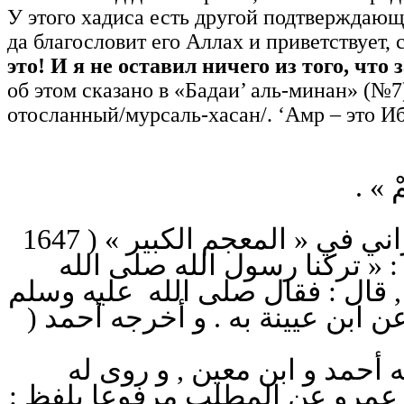
У этого хадиса есть другой подтверждающ
да благословит его Аллах и приветствует, 
это! И я не оставил ничего из того, что 
об этом сказано в «Бадаи’ аль-минан» (№7
отосланный/мурсаль-хасан/. ‘Амр – это Иб
« كُمْ
قال الشيخ الألباني في « السلسلة الصحيحة » (4 / 416) : أخرجه الطبراني في « المعجم الكبير » ( 1647
) تركنا رسول الله صلى الله
 , قال : فقال صلى الله عليه وسلم
: » فذكره .‎ ون حديث الترجمة عن ابن عيينة به . و أخرجه أحمد
 أحمد و ابن معين , و روى له
اية عمرو عن المطلب مرفوعا بلفظ