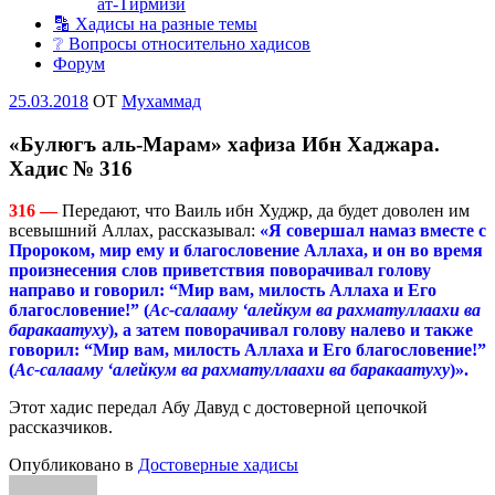
ат-Тирмизи
🔡 Хадисы на разные темы
❔ Вопросы относительно хадисов
Форум
Опубликовано
25.03.2018
OT
Мухаммад
«Булюгъ аль-Марам» хафиза Ибн Хаджара.
Хадис № 316
316 —
Передают, что Ваиль ибн Худжр, да будет доволен им
всевышний Аллах, рассказывал:
«Я совершал намаз вместе с
Пророком, мир ему и благословение Аллаха, и он во время
произнесения слов приветствия поворачивал голову
направо и говорил: “Мир вам, милость Аллаха и Его
благословение!” (
Ас-салааму ‘алейкум ва рахматуллаахи ва
баракаатуху
), а затем поворачивал голову налево и также
говорил: “Мир вам, милость Аллаха и Его благословение!”
(
Ас-салааму ‘алейкум ва рахматуллаахи ва баракаатуху
)».
Этот хадис передал Абу Давуд с достоверной цепочкой
рассказчиков.
Опубликовано в
Достоверные хадисы