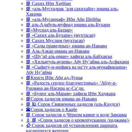
📘 Сахих Ибн Хиббан
📘 «аль-Мустадрак ‘аля сахихайн» имама аль-
Хакима
📘 «аль-Мусаннаф» Ибн Аби Шейбы
📘 аль-Адабуль-муфрад имама аль-Бухари
📘»Муснад аль-Баззар»
📘 «Сахих аль-Бухари» (мухтасар)
📘 Сахих Муслим (мухтасар)
📘 «Сады праведных» имама ан-Навави
📘 Аль-Азкар имама ан-Навави
📘 «Шу’аб аль-иман» хафиза аль-Байхакъи
📘 «Хильятуль-аулияъ» Абу Ну’айма аль-Асфахани
📘 «Сыфату-н-нифакъ ва на’ту аль-мунафикъина»
Абу Ну’айма
📘Книги Ибн Аби ад-Дунья
📘 «Радость сердец благочестивых» ‘Абду-р-
Рахмана ан-Насира ас-Са’ди.
📘 «Булюг аль-Марам» хафиза Ибн Хаджара
📘Сорок хадисов имама ан-Навави
📘 🕌 Сорок Священных хадисов (аль-Къудси)
🕋Сорок хадисов о Каабе
📘 Сорок хадисов о Чёрном камне и воде Замзама
💉 📘 «Сорок хадисов о кровопускании /хиджама/»
🥀 Сорок хадисов об установлениях шариата,
касающихся женщин