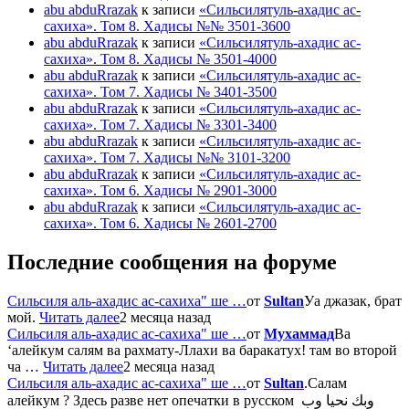
abu abduRrazak
к записи
«Сильсилятуль-ахадис ас-
сахиха». Том 8. Хадисы №№ 3501-3600
abu abduRrazak
к записи
«Сильсилятуль-ахадис ас-
сахиха». Том 8. Хадисы № 3501-4000
abu abduRrazak
к записи
«Сильсилятуль-ахадис ас-
сахиха». Том 7. Хадисы № 3401-3500
abu abduRrazak
к записи
«Сильсилятуль-ахадис ас-
сахиха». Том 7. Хадисы № 3301-3400
abu abduRrazak
к записи
«Сильсилятуль-ахадис ас-
сахиха». Том 7. Хадисы №№ 3101-3200
abu abduRrazak
к записи
«Сильсилятуль-ахадис ас-
сахиха». Том 6. Хадисы № 2901-3000
abu abduRrazak
к записи
«Сильсилятуль-ахадис ас-
сахиха». Том 6. Хадисы № 2601-2700
Последние сообщения на форуме
Сильсиля аль-ахадис ас-сахиха" ше …
от
Sultan
Уа джазак, брат
мой.
Читать далее
2 месяца назад
Сильсиля аль-ахадис ас-сахиха" ше …
от
Мухаммад
Ва
‘алейкум салям ва рахмату-Ллахи ва баракатух! там во второй
ча …
Читать далее
2 месяца назад
Сильсиля аль-ахадис ас-сахиха" ше …
от
Sultan
.Салам
алейкум ? Здесь разве нет опечатки в русском وبك نحيا وب