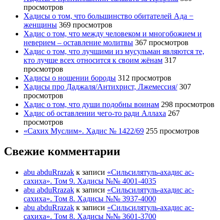
просмотров
Хадисы о том, что большинство обитателей Ада −
женщины
369 просмотров
Хадис о том, что между человеком и многобожием и
неверием – оставление молитвы
367 просмотров
Хадис о том, что лучшими из мусульман являются те,
кто лучше всех относится к своим жёнам
317
просмотров
Хадисы о ношении бороды
312 просмотров
Хадисы про Даджаля/Антихрист, Лжемессия/
307
просмотров
Хадис о том, что души подобны воинам
298 просмотров
Хадис об оставлении чего-то ради Аллаха
267
просмотров
«Сахих Муслим». Хадис № 1422/69
255 просмотров
Свежие комментарии
abu abduRrazak
к записи
«Сильсилятуль-ахадис ас-
сахиха». Том 9. Хадисы №№ 4001-4035
abu abduRrazak
к записи
«Сильсилятуль-ахадис ас-
сахиха». Том 8. Хадисы №№ 3937-4000
abu abduRrazak
к записи
«Сильсилятуль-ахадис ас-
сахиха». Том 8. Хадисы №№ 3601-3700