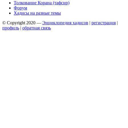
Толкование Корана (тафсир)
Форум
Хадисы на разные темы
© Copyright 2020 —
Энциклопедия хадисов
|
регистрация
|
профиль
|
обратная связь
Wisteria Theme by
WPFriendship
⋅
Powered by
WordPress