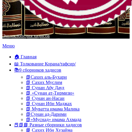
Энциклопедия хадисов
Перейти
Меню
к
содержимому
🏠 Главная
📖 Толкование Корана/тафсир/
📚9 сборников хадисов
📗Сахих аль-Бухари
📗 Сахих Муслим
📗 Сунан Абу Дауд
📗 «Сунан ат-Тирмизи»
📗 Сунан ан-Насаи
📗 Сунан Ибн Маджах
📗 Муватта имама Малика
📗Сунан ад-Дарими
📗»Муснад» имама Ахмада
📕📗📘 Разные сборники хадисов
📘 Сахих Ибн Хузайма