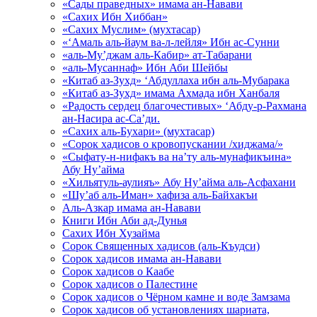
«Сады праведных» имама ан-Навави
«Сахих Ибн Хиббан»
«Сахих Муслим» (мухтасар)
«‘Амаль аль-йаум ва-л-лейля» Ибн ас-Сунни
«аль-Му’джам аль-Кабир» ат-Табарани
«аль-Мусаннаф» Ибн Аби Шейбы
«Китаб аз-Зухд» ‘Абдуллаха ибн аль-Мубарака
«Китаб аз-Зухд» имама Ахмада ибн Ханбаля
«Радость сердец благочестивых» ‘Абду-р-Рахмана
ан-Насира ас-Са’ди.
«Сахих аль-Бухари» (мухтасар)
«Сорок хадисов о кровопускании /хиджама/»
«Сыфату-н-нифакъ ва на’ту аль-мунафикъина»
Абу Ну’айма
«Хильятуль-аулияъ» Абу Ну’айма аль-Асфахани
«Шу’аб аль-Иман» хафиза аль-Байхакъи
Аль-Азкар имама ан-Навави
Книги Ибн Аби ад-Дунья
Сахих Ибн Хузайма
Сорок Священных хадисов (аль-Къудси)
Сорок хадисов имама ан-Навави
Сорок хадисов о Каабе
Сорок хадисов о Палестине
Сорок хадисов о Чёрном камне и воде Замзама
Сорок хадисов об установлениях шариата,