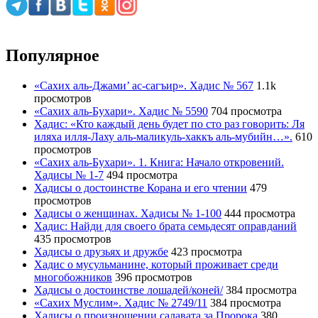
Популярное
«Сахих аль-Джами’ ас-сагъир». Хадис № 567
1.1k
просмотров
«Сахих аль-Бухари». Хадис № 5590
704 просмотра
Хадис: «Кто каждый день будет по сто раз говорить: Ля
иляха илля-Лаху аль-маликуль-хаккъ аль-мубийн…».
610
просмотров
«Сахих аль-Бухари». 1. Книга: Начало откровений.
Хадисы № 1-7
494 просмотра
Хадисы о достоинстве Корана и его чтении
479
просмотров
Хадисы о женщинах. Хадисы № 1-100
444 просмотра
Хадис: Найди для своего брата семьдесят оправданий
435 просмотров
Хадисы о друзьях и дружбе
423 просмотра
Хадис о мусульманине, который проживает среди
многобожников
396 просмотров
Хадисы о достоинстве лошадей/коней/
384 просмотра
«Сахих Муслим». Хадис № 2749/11
384 просмотра
Хадисы о произношении салавата за Пророка
380