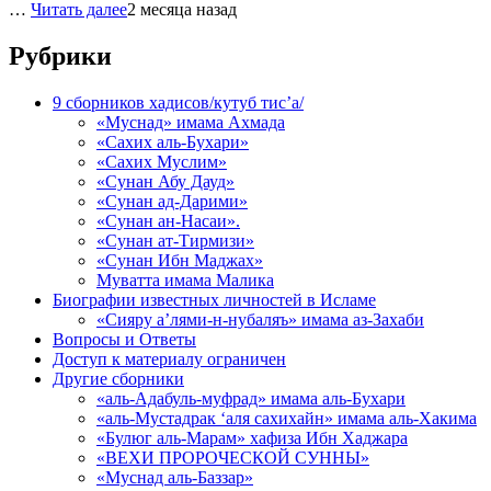
…
Читать далее
2 месяца назад
Рубрики
9 сборников хадисов/кутуб тис’а/
«Муснад» имама Ахмада
«Сахих аль-Бухари»
«Сахих Муслим»
«Сунан Абу Дауд»
«Сунан ад-Дарими»
«Сунан ан-Насаи».
«Сунан ат-Тирмизи»
«Сунан Ибн Маджах»
Муватта имама Малика
Биографии известных личностей в Исламе
«Сияру а’лями-н-нубаляъ» имама аз-Захаби
Вопросы и Ответы
Доступ к материалу ограничен
Другие сборники
«аль-Адабуль-муфрад» имама аль-Бухари
«аль-Мустадрак ‘аля сахихайн» имама аль-Хакима
«Булюг аль-Марам» хафиза Ибн Хаджара
«ВЕХИ ПРОРОЧЕСКОЙ СУННЫ»
«Муснад аль-Баззар»