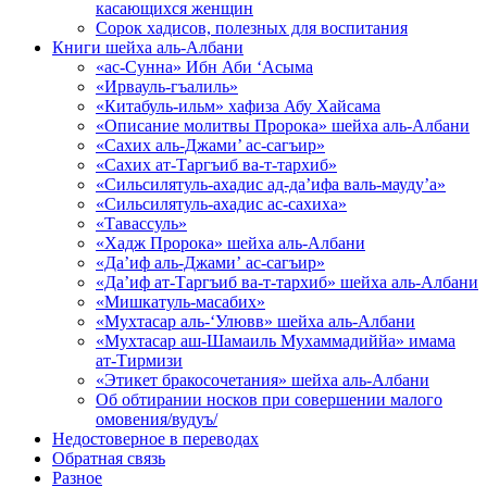
касающихся женщин
Сорок хадисов, полезных для воспитания
Книги шейха аль-Албани
«ас-Сунна» Ибн Аби ‘Асыма
«Ирвауль-гъалиль»
«Китабуль-ильм» хафиза Абу Хайсама
«Описание молитвы Пророка» шейха аль-Албани
«Сахих аль-Джами’ ас-сагъир»
«Сахих ат-Таргъиб ва-т-тархиб»
«Сильсилятуль-ахадис ад-да’ифа валь-мауду’а»
«Сильсилятуль-ахадис ас-сахиха»
«Тавассуль»
«Хадж Пророка» шейха аль-Албани
«Да’иф аль-Джами’ ас-сагъир»
«Да’иф ат-Таргъиб ва-т-тархиб» шейха аль-Албани
«Мишкатуль-масабих»
«Мухтасар аль-‘Улювв» шейха аль-Албани
«Мухтасар аш-Шамаиль Мухаммадиййа» имама
ат-Тирмизи
«Этикет бракосочетания» шейха аль-Албани
Об обтирании носков при совершении малого
омовения/вудуъ/
Недостоверное в переводах
Обратная связь
Разное