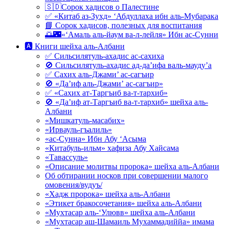
🇸🇩Сорок хадисов о Палестине
✅ «Китаб аз-Зухд» ‘Абдуллаха ибн аль-Мубарака
📘 Сорок хадисов, полезных для воспитания
🌅🌃«‘Амаль аль-йаум ва-л-лейля» Ибн ас-Сунни
🅰 Книги шейха аль-Албани
✅ Сильсилятуль-ахадис ас-сахиха
🚫 Сильсилятуль-ахадис ад-да’ифа валь-мауду’а
✅ Сахих аль-Джами’ ас-сагъир
🚫 «Да’иф аль-Джами’ ас-сагъир»
✅ «Сахих ат-Таргъиб ва-т-тархиб»
🚫 «Да’иф ат-Таргъиб ва-т-тархиб» шейха аль-
Албани
«Мишкатуль-масабих»
«Ирвауль-гъалиль»
«ас-Сунна» Ибн Абу ‘Асыма
«Китабуль-ильм» хафиза Абу Хайсама
«Тавассуль»
«Описание молитвы пророка» шейха аль-Албани
Об обтирании носков при совершении малого
омовения/вудуъ/
«Хадж пророка» шейха аль-Албани
«Этикет бракосочетания» шейха аль-Албани
«Мухтасар аль-‘Улювв» шейха аль-Албани
«Мухтасар аш-Шамаиль Мухаммадиййа» имама