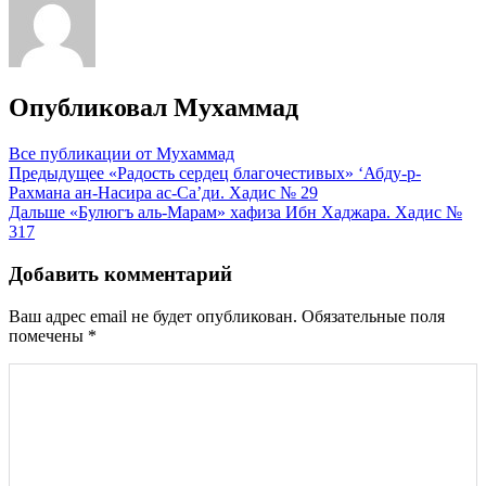
Опубликовал
Мухаммад
Все публикации от Мухаммад
Навигация
Предыдущее
«Радость сердец благочестивых» ‘Абду-р-
Рахмана ан-Насира ас-Са’ди. Хадис № 29
по
Дальше
«Булюгъ аль-Марам» хафиза Ибн Хаджара. Хадис №
записям
317
Добавить комментарий
Ваш адрес email не будет опубликован.
Обязательные поля
помечены
*