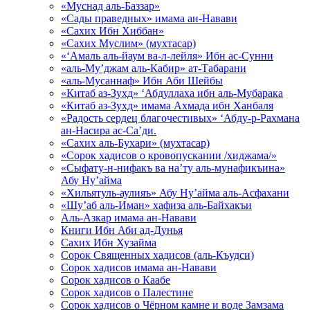
«Муснад аль-Баззар»
«Сады праведных» имама ан-Навави
«Сахих Ибн Хиббан»
«Сахих Муслим» (мухтасар)
«‘Амаль аль-йаум ва-л-лейля» Ибн ас-Сунни
«аль-Му’джам аль-Кабир» ат-Табарани
«аль-Мусаннаф» Ибн Аби Шейбы
«Китаб аз-Зухд» ‘Абдуллаха ибн аль-Мубарака
«Китаб аз-Зухд» имама Ахмада ибн Ханбаля
«Радость сердец благочестивых» ‘Абду-р-Рахмана
ан-Насира ас-Са’ди.
«Сахих аль-Бухари» (мухтасар)
«Сорок хадисов о кровопускании /хиджама/»
«Сыфату-н-нифакъ ва на’ту аль-мунафикъина»
Абу Ну’айма
«Хильятуль-аулияъ» Абу Ну’айма аль-Асфахани
«Шу’аб аль-Иман» хафиза аль-Байхакъи
Аль-Азкар имама ан-Навави
Книги Ибн Аби ад-Дунья
Сахих Ибн Хузайма
Сорок Священных хадисов (аль-Къудси)
Сорок хадисов имама ан-Навави
Сорок хадисов о Каабе
Сорок хадисов о Палестине
Сорок хадисов о Чёрном камне и воде Замзама