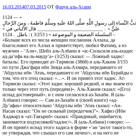
Опубликовано
16.03.2014
07.03.2015
OT
Фарук аль-Асари
1124 — »
ُّ النِّساءِ إلى رسولِ اللَّهِ صلَّى اللهُ علَيهِ وسلَّمَ فاطمةَ ، ومنَ الرِّجالِ
عليٌّ » . ___________________________ قال الألباني في »
السلسلة الضعيفة و الموضوعة » ( 3/253 ) : باطل . 1124 –
«Больше всех из числа женщин посланник Аллаха, да
благословит его Аллах и приветствует, любил Фатиму, а из
мужчин – ‘Али». Шейх аль-Албани в «ас-Сильсиля аль-ахадис
ад-да’ифа ва-ль-мауду’а» (3/253) сказал: — Ложный хадис/
батыль/. Его приводят ат-Тирмизи (3868) и аль-Хаким 3/155
по пути Джа’фара ибн Зияда аль-Ахмара, передавшего от
‘Абдуллы ибн ‘Атаъ, передавшего от ‘Абдуллы ибн Бурайды о
том, что его отец сказал: «…». И он привёл этот хадис. Ат-
Тирмизи сказал: «Этот хадис хороший редкий, и мы знаем его
только через этот путь (передачи)». Аль-Хаким сказал: «(Его)
иснад достоверный», и с ним согласился аз-Захаби. Я (аль-
Албани) говорю: — Сам аз-Захаби в (своей книге) «ад-
Ду’афаъ» относительно ‘Абдуллы ибн ‘Атаъ сказал: «Ан-
Насаи сказал: “Он не сильный (передатчик)”». Хафиз (Ибн
Хаджар) в «ат-Такъриб» сказал: «Правдивый, ошибается,
занимается подтасовкой/тадлис/». Я (аль-Албани) говорю: —
И он привёл иснад этого хадиса в форме «‘ан ‘ан/от такого-то,
не утверждая, что слышал его сам лично/», и на него не