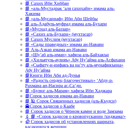
📘 Сахих Ибн Хиббан
📘 «аль-Мустадрак ‘аля сахихайн» имама аль-
Хакима
📘 «аль-Мусаннаф» Ибн Аби Шейбы
📘 аль-Адабуль-муфрад имама аль-Бухари
📘»Муснад аль-Баззар»
📘 «Сахих аль-Бухари» (мухтасар)
📘 Сахих Муслим (мухтасар)
📘 «Сады праведных» имама ан-Навави
📘 Аль-Азкар имама ан-Навави
📘 «Шу’аб аль-иман» хафиза аль-Байхакъи
📘 «Хильятуль-аулияъ» Абу Ну’айма аль-Асфахани
📘 «Сыфату-н-нифакъ ва на’ту аль-мунафикъина»
Абу Ну’айма
📘Книги Ибн Аби ад-Дунья
📘 «Радость сердец благочестивых» ‘Абду-р-
Рахмана ан-Насира ас-Са’ди.
📘 «Булюг аль-Марам» хафиза Ибн Хаджара
📘Сорок хадисов имама ан-Навави
📘 🕌 Сорок Священных хадисов (аль-Къудси)
🕋Сорок хадисов о Каабе
📘 Сорок хадисов о Чёрном камне и воде Замзама
💉 📘 «Сорок хадисов о кровопускании /хиджама/»
🥀 Сорок хадисов об установлениях шариата,
касающихся женщин