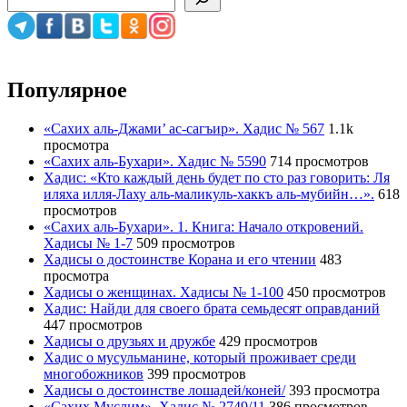
Популярное
«Сахих аль-Джами’ ас-сагъир». Хадис № 567
1.1k
просмотра
«Сахих аль-Бухари». Хадис № 5590
714 просмотров
Хадис: «Кто каждый день будет по сто раз говорить: Ля
иляха илля-Лаху аль-маликуль-хаккъ аль-мубийн…».
618
просмотров
«Сахих аль-Бухари». 1. Книга: Начало откровений.
Хадисы № 1-7
509 просмотров
Хадисы о достоинстве Корана и его чтении
483
просмотра
Хадисы о женщинах. Хадисы № 1-100
450 просмотров
Хадис: Найди для своего брата семьдесят оправданий
447 просмотров
Хадисы о друзьях и дружбе
429 просмотров
Хадис о мусульманине, который проживает среди
многобожников
399 просмотров
Хадисы о достоинстве лошадей/коней/
393 просмотра
«Сахих Муслим». Хадис № 2749/11
386 просмотров