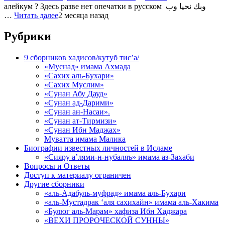
алейкум ? Здесь разве нет опечатки в русском وبك نحيا وب
…
Читать далее
2 месяца назад
Рубрики
9 сборников хадисов/кутуб тис’а/
«Муснад» имама Ахмада
«Сахих аль-Бухари»
«Сахих Муслим»
«Сунан Абу Дауд»
«Сунан ад-Дарими»
«Сунан ан-Насаи».
«Сунан ат-Тирмизи»
«Сунан Ибн Маджах»
Муватта имама Малика
Биографии известных личностей в Исламе
«Сияру а’лями-н-нубаляъ» имама аз-Захаби
Вопросы и Ответы
Доступ к материалу ограничен
Другие сборники
«аль-Адабуль-муфрад» имама аль-Бухари
«аль-Мустадрак ‘аля сахихайн» имама аль-Хакима
«Булюг аль-Марам» хафиза Ибн Хаджара
«ВЕХИ ПРОРОЧЕСКОЙ СУННЫ»