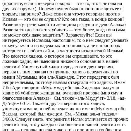
(простите, если я неверно говорю — это то, что я читала на
других форумах). Почему нельзя было просто посадить ее в
тюрьму, например? Даже если она что-то говорила против
Ислама — кто бы ее слушал? Кто она такая, в конце концов?
Разве могут речи какой-то женщины разрушить дело Аллаха?
Разве за это дозволяется убивать — тем более, когда она сама
не может себя даже защитить?! Здравствуйте! Если вы
интересуетесь Исламом, настоящим, то о нем следует узнавать
от мусульман и из надежных источников, а не в просторах
интернета с любого сайта, в частности исказителей Ислама!
Что касается хадиса, о котором вы спрашиваете, то это
ложный хадис, не имеющий никакого основания в нашей
религии! Упомянутый хадис передается в двух версиях,
первая из них ложная по причине одного передатчика по
имени Мухаммад ибн аль-Хаджадж. Этот передатчик был
неприемлемым, поэтому имамы отвергали его хадисы. Имам
Ибн Ади говорил: «Мухаммад ибн аль-Хаджадж выдумал
хадис об убийстве женщины, ругавшей пророка (мир ему и
благословение Аллаха)». См. также «аль-Мауду’ат» 3/18, «ад-
Да’ифа» 6013. Также и другая версия этого хадиса,
упомянутая ваши, в ней передатчик по имени Мухаммад ибн
Вакъид, который был лжецом. См. «Мизан аль-и’тидаль»
3/663. Следует знать, что религия Ислам отличается от прочих
религий тем, что у каждого сообщения в нашей религии есть
иснад — цепочка передатчиков того или иного сообщения,