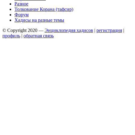
Разное
Толкование Корана (тафсир)
Форум
Хадисы на разные темы
© Copyright 2020 —
Энциклопедия хадисов
|
регистрация
|
профиль
|
обратная связь
Wisteria Theme by
WPFriendship
⋅
Powered by
WordPress