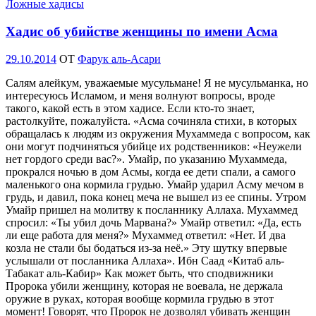
Ложные хадисы
Хадис об убийстве женщины по имени Асма
Опубликовано
29.10.2014
OT
Фарук аль-Асари
Салям алейкум, уважаемые мусульмане! Я не мусульманка, но
интересуюсь Исламом, и меня волнуют вопросы, вроде
такого, какой есть в этом хадисе. Если кто-то знает,
растолкуйте, пожалуйста. «Асма сочиняла стихи, в которых
обращалась к людям из окружения Мухаммеда с вопросом, как
они могут подчиняться убийце их родственников: «Неужели
нет гордого среди вас?». Умайр, по указанию Мухаммеда,
прокрался ночью в дом Асмы, когда ее дети спали, а самого
маленького она кормила грудью. Умайр ударил Асму мечом в
грудь, и давил, пока конец меча не вышел из ее спины. Утром
Умайр пришел на молитву к посланнику Аллаха. Мухаммед
спросил: «Ты убил дочь Марвана?» Умайр ответил: «Да, есть
ли еще работа для меня?» Мухаммед ответил: «Нет. И два
козла не стали бы бодаться из-за неё.» Эту шутку впервые
услышали от посланника Аллаха». Ибн Саад «Китаб аль-
Табакат аль-Кабир» Как может быть, что сподвижники
Пророка убили женщину, которая не воевала, не держала
оружие в руках, которая вообще кормила грудью в этот
момент! Говорят, что Пророк не дозволял убивать женщин