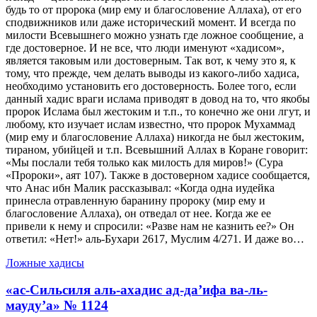
будь то от пророка (мир ему и благословение Аллаха), от его
сподвижников или даже исторический момент. И всегда по
милости Всевышнего можно узнать где ложное сообщение, а
где достоверное. И не все, что люди именуют «хадисом»,
является таковым или достоверным. Так вот, к чему это я, к
тому, что прежде, чем делать выводы из какого-либо хадиса,
необходимо установить его достоверность. Более того, если
данный хадис враги ислама приводят в довод на то, что якобы
пророк Ислама был жестоким и т.п., то конечно же они лгут, и
любому, кто изучает ислам известно, что пророк Мухаммад
(мир ему и благословение Аллаха) никогда не был жестоким,
тираном, убийцей и т.п. Всевышний Аллах в Коране говорит:
«Мы послали тебя только как милость для миров!» (Сура
«Пророки», аят 107). Также в достоверном хадисе сообщается,
что Анас ибн Малик рассказывал: «Когда одна иудейка
принесла отравленную баранину пророку (мир ему и
благословение Аллаха), он отведал от нее. Когда же ее
привели к нему и спросили: «Разве нам не казнить ее?» Он
ответил: «Нет!» аль-Бухари 2617, Муслим 4/271. И даже во…
Ложные хадисы
«ас-Сильсиля аль-ахадис ад-да’ифа ва-ль-
мауду’а» № 1124