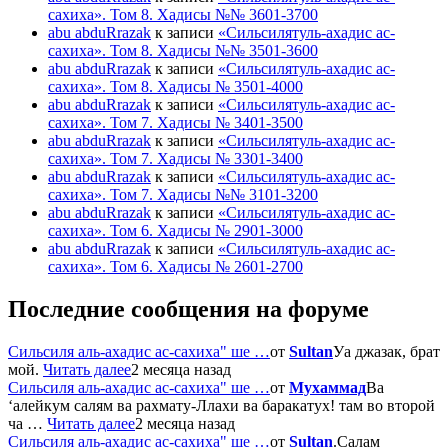
сахиха». Том 8. Хадисы №№ 3601-3700
abu abduRrazak
к записи
«Сильсилятуль-ахадис ас-
сахиха». Том 8. Хадисы №№ 3501-3600
abu abduRrazak
к записи
«Сильсилятуль-ахадис ас-
сахиха». Том 8. Хадисы № 3501-4000
abu abduRrazak
к записи
«Сильсилятуль-ахадис ас-
сахиха». Том 7. Хадисы № 3401-3500
abu abduRrazak
к записи
«Сильсилятуль-ахадис ас-
сахиха». Том 7. Хадисы № 3301-3400
abu abduRrazak
к записи
«Сильсилятуль-ахадис ас-
сахиха». Том 7. Хадисы №№ 3101-3200
abu abduRrazak
к записи
«Сильсилятуль-ахадис ас-
сахиха». Том 6. Хадисы № 2901-3000
abu abduRrazak
к записи
«Сильсилятуль-ахадис ас-
сахиха». Том 6. Хадисы № 2601-2700
Последние сообщения на форуме
Сильсиля аль-ахадис ас-сахиха" ше …
от
Sultan
Уа джазак, брат
мой.
Читать далее
2 месяца назад
Сильсиля аль-ахадис ас-сахиха" ше …
от
Мухаммад
Ва
‘алейкум салям ва рахмату-Ллахи ва баракатух! там во второй
ча …
Читать далее
2 месяца назад
Сильсиля аль-ахадис ас-сахиха" ше …
от
Sultan
.Салам