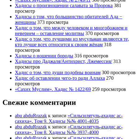
Хадисы о произношении салавата за Пророка
381
просмотр
Хадисы о том, что большинство обитателей Ада −
женщины
373 просмотра
Хадис о том, что между человеком и многобожием и
неверием – оставление молитвы
370 просмотров
Хадис о том, что лучшими из мусульман являются те,
кто лучше всех относится к своим жёнам
318
просмотров
Хадисы о ношении бороды
316 просмотров
Хадисы про Даджаля/Антихрист, Лжемессия/
313
просмотров
Хадис о том, что души подобны воинам
300 просмотров
Хадис об оставлении чего-то ради Аллаха
270
просмотров
«Сахих Муслим». Хадис № 1422/69
259 просмотров
Свежие комментарии
abu abduRrazak
к записи
«Сильсилятуль-ахадис ас-
сахиха». Том 9. Хадисы №№ 4001-4035
abu abduRrazak
к записи
«Сильсилятуль-ахадис ас-
сахиха». Том 8. Хадисы №№ 3937-4000
abu abduRrazak
к записи
«Сильсилятуль-ахадис ас-