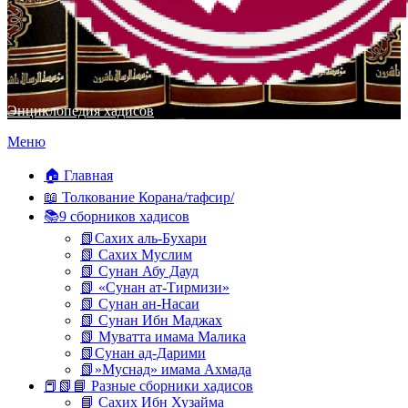
Энциклопедия хадисов
Перейти
Меню
к
содержимому
🏠 Главная
📖 Толкование Корана/тафсир/
📚9 сборников хадисов
📗Сахих аль-Бухари
📗 Сахих Муслим
📗 Сунан Абу Дауд
📗 «Сунан ат-Тирмизи»
📗 Сунан ан-Насаи
📗 Сунан Ибн Маджах
📗 Муватта имама Малика
📗Сунан ад-Дарими
📗»Муснад» имама Ахмада
📕📗📘 Разные сборники хадисов
📘 Сахих Ибн Хузайма