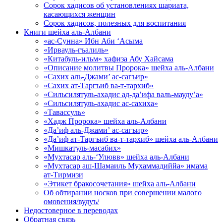
Сорок хадисов об установлениях шариата,
касающихся женщин
Сорок хадисов, полезных для воспитания
Книги шейха аль-Албани
«ас-Сунна» Ибн Аби ‘Асыма
«Ирвауль-гъалиль»
«Китабуль-ильм» хафиза Абу Хайсама
«Описание молитвы Пророка» шейха аль-Албани
«Сахих аль-Джами’ ас-сагъир»
«Сахих ат-Таргъиб ва-т-тархиб»
«Сильсилятуль-ахадис ад-да’ифа валь-мауду’а»
«Сильсилятуль-ахадис ас-сахиха»
«Тавассуль»
«Хадж Пророка» шейха аль-Албани
«Да’иф аль-Джами’ ас-сагъир»
«Да’иф ат-Таргъиб ва-т-тархиб» шейха аль-Албани
«Мишкатуль-масабих»
«Мухтасар аль-‘Улювв» шейха аль-Албани
«Мухтасар аш-Шамаиль Мухаммадиййа» имама
ат-Тирмизи
«Этикет бракосочетания» шейха аль-Албани
Об обтирании носков при совершении малого
омовения/вудуъ/
Недостоверное в переводах
Обратная связь