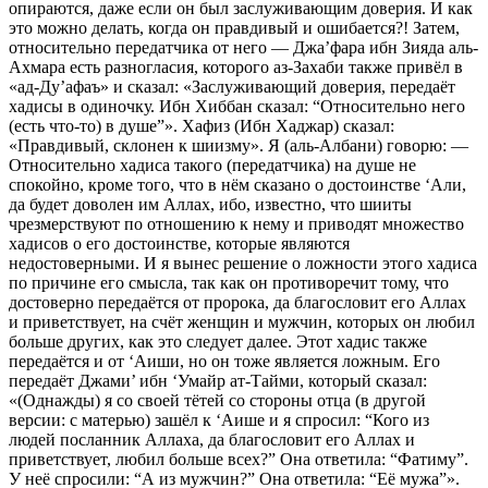
опираются, даже если он был заслуживающим доверия. И как
это можно делать, когда он правдивый и ошибается?! Затем,
относительно передатчика от него — Джа’фара ибн Зияда аль-
Ахмара есть разногласия, которого аз-Захаби также привёл в
«ад-Ду’афаъ» и сказал: «Заслуживающий доверия, передаёт
хадисы в одиночку. Ибн Хиббан сказал: “Относительно него
(есть что-то) в душе”». Хафиз (Ибн Хаджар) сказал:
«Правдивый, склонен к шиизму». Я (аль-Албани) говорю: —
Относительно хадиса такого (передатчика) на душе не
спокойно, кроме того, что в нём сказано о достоинстве ‘Али,
да будет доволен им Аллах, ибо, известно, что шииты
чрезмерствуют по отношению к нему и приводят множество
хадисов о его достоинстве, которые являются
недостоверными. И я вынес решение о ложности этого хадиса
по причине его смысла, так как он противоречит тому, что
достоверно передаётся от пророка, да благословит его Аллах
и приветствует, на счёт женщин и мужчин, которых он любил
больше других, как это следует далее. Этот хадис также
передаётся и от ‘Аиши, но он тоже является ложным. Его
передаёт Джами’ ибн ‘Умайр ат-Тайми, который сказал:
«(Однажды) я со своей тётей со стороны отца (в другой
версии: с матерью) зашёл к ‘Аише и я спросил: “Кого из
людей посланник Аллаха, да благословит его Аллах и
приветствует, любил больше всех?” Она ответила: “Фатиму”.
У неё спросили: “А из мужчин?” Она ответила: “Её мужа”».