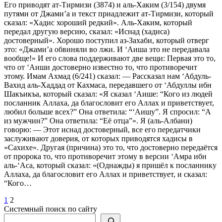
Его приводят ат-Тирмизи (3874) и аль-Хаким (3/154) двумя
путями от Джами’а и текст приадлежит ат-Тирмизи, который
сказал: «Хадис хороший редкий». Аль-Хаким, который
передал другую версию, сказал: «Иснад (хадиса)
достоверный». Хорошо поступил аз-Захаби, который отверг
это: «Джами’а обвиняли во лжи. И ‘Аиша это не передавала
вообще!» И его слова поддерживают две вещи: Первая это то,
что от ‘Аиши достоверно известно то, что противоречит
этому. Имам Ахмад (6/241) сказал: — Рассказал нам ‘Абдуль-
Вахид аль-Хаддад от Кахмаса, передавшего от ‘Абдуллы ибн
Шакъикъа, который сказал: «Я сказал ‘Аише: “Кого из людей
посланник Аллаха, да благословит его Аллах и приветствует,
любил больше всех?” Она ответила: “‘Аишу”. Я спросил: “А
из мужчин?” Она ответила: “Её отца”». Я (аль-Албани)
говорю: — Этот иснад достоверный, все его передатчики
заслуживают доверия, от которых приводятся хадисы в
«Сахихе». Другая (причина) это то, что достоверно передаётся
от пророка то, что противоречит этому в версии ‘Амра ибн
аль-‘Аса, который сказал: «(Однажды) я пришёл к посланнику
Аллаха, да благословит его Аллах и приветствует, и сказал:
“Кого…
Пагинация
Предыдущая
Страница
Страница
1
2
страница
Системный поиск по сайту
записей