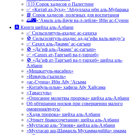
🇸🇩Сорок хадисов о Палестине
✅ «Китаб аз-Зухд» ‘Абдуллаха ибн аль-Мубарака
📘 Сорок хадисов, полезных для воспитания
🌅🌃«‘Амаль аль-йаум ва-л-лейля» Ибн ас-Сунни
🅰 Книги шейха аль-Албани
✅ Сильсилятуль-ахадис ас-сахиха
🚫 Сильсилятуль-ахадис ад-да’ифа валь-мауду’а
✅ Сахих аль-Джами’ ас-сагъир
🚫 «Да’иф аль-Джами’ ас-сагъир»
✅ «Сахих ат-Таргъиб ва-т-тархиб»
🚫 «Да’иф ат-Таргъиб ва-т-тархиб» шейха аль-
Албани
«Мишкатуль-масабих»
«Ирвауль-гъалиль»
«ас-Сунна» Ибн Абу ‘Асыма
«Китабуль-ильм» хафиза Абу Хайсама
«Тавассуль»
«Описание молитвы пророка» шейха аль-Албани
Об обтирании носков при совершении малого
омовения/вудуъ/
«Хадж пророка» шейха аль-Албани
«Этикет бракосочетания» шейха аль-Албани
«Мухтасар аль-‘Улювв» шейха аль-Албани
«Мухтасар аш-Шамаиль Мухаммадиййа» имама