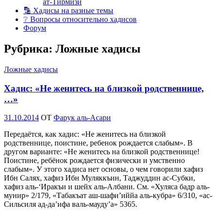
ат-Тирмизи
🔡 Хадисы на разные темы
❔ Вопросы относительно хадисов
Форум
Рубрика:
Ложные хадисы
Ложные хадисы
Хадис: «Не женитесь на близкой родственнице,
…»
Опубликовано
31.10.2014
OT
Фарук аль-Асари
Передаётся, как хадис: «Не женитесь на близкой
родственнице, поистине, ребенок рождается слабым». В
другом варианте: «Не женитесь на близкой родственнице!
Поистине, ребёнок рождается физически и умственно
слабым». У этого хадиса нет основы, о чем говорили хафиз
Ибн Салях, хафиз Ибн Муляккъин, Таджуддин ас-Субки,
хафиз аль-‘Иракъи и шейх аль-Албани. См. «Хуляса бадр аль-
мунир» 2/179, «Табакъат аш-шафи’иййа аль-кубра» 6/310, «ас-
Сильсиля ад-да’ифа валь-мауду’а» 5365.