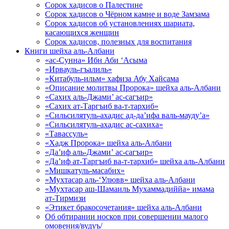
Сорок хадисов о Палестине
Сорок хадисов о Чёрном камне и воде Замзама
Сорок хадисов об установлениях шариата,
касающихся женщин
Сорок хадисов, полезных для воспитания
Книги шейха аль-Албани
«ас-Сунна» Ибн Аби ‘Асыма
«Ирвауль-гъалиль»
«Китабуль-ильм» хафиза Абу Хайсама
«Описание молитвы Пророка» шейха аль-Албани
«Сахих аль-Джами’ ас-сагъир»
«Сахих ат-Таргъиб ва-т-тархиб»
«Сильсилятуль-ахадис ад-да’ифа валь-мауду’а»
«Сильсилятуль-ахадис ас-сахиха»
«Тавассуль»
«Хадж Пророка» шейха аль-Албани
«Да’иф аль-Джами’ ас-сагъир»
«Да’иф ат-Таргъиб ва-т-тархиб» шейха аль-Албани
«Мишкатуль-масабих»
«Мухтасар аль-‘Улювв» шейха аль-Албани
«Мухтасар аш-Шамаиль Мухаммадиййа» имама
ат-Тирмизи
«Этикет бракосочетания» шейха аль-Албани
Об обтирании носков при совершении малого
омовения/вудуъ/