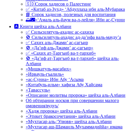
🇸🇩Сорок хадисов о Палестине
✅ «Китаб аз-Зухд» ‘Абдуллаха ибн аль-Мубарака
📘 Сорок хадисов, полезных для воспитания
🌅🌃«‘Амаль аль-йаум ва-л-лейля» Ибн ас-Сунни
🅰 Книги шейха аль-Албани
✅ Сильсилятуль-ахадис ас-сахиха
🚫 Сильсилятуль-ахадис ад-да’ифа валь-мауду’а
✅ Сахих аль-Джами’ ас-сагъир
🚫 «Да’иф аль-Джами’ ас-сагъир»
✅ «Сахих ат-Таргъиб ва-т-тархиб»
🚫 «Да’иф ат-Таргъиб ва-т-тархиб» шейха аль-
Албани
«Мишкатуль-масабих»
«Ирвауль-гъалиль»
«ас-Сунна» Ибн Абу ‘Асыма
«Китабуль-ильм» хафиза Абу Хайсама
«Тавассуль»
«Описание молитвы пророка» шейха аль-Албани
Об обтирании носков при совершении малого
омовения/вудуъ/
«Хадж пророка» шейха аль-Албани
«Этикет бракосочетания» шейха аль-Албани
«Мухтасар аль-‘Улювв» шейха аль-Албани
«Мухтасар аш-Шамаиль Мухаммадиййа» имама