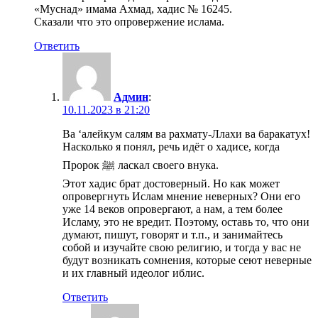
«Муснад» имама Ахмад, хадис № 16245.
Сказали что это опровержение ислама.
Ответить
Админ
:
10.11.2023 в 21:20
Ва ‘алейкум салям ва рахмату-Ллахи ва баракатух!
Насколько я понял, речь идёт о хадисе, когда
Пророк ﷺ ласкал своего внука.
Этот хадис брат достоверный. Но как может
опровергнуть Ислам мнение неверных? Они его
уже 14 веков опровергают, а нам, а тем более
Исламу, это не вредит. Поэтому, оставь то, что они
думают, пишут, говорят и т.п., и занимайтесь
собой и изучайте свою религию, и тогда у вас не
будут возникать сомнения, которые сеют неверные
и их главный идеолог иблис.
Ответить