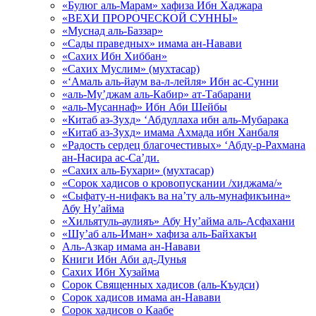
«Булюг аль-Марам» хафиза Ибн Хаджара
«ВЕХИ ПРОРОЧЕСКОЙ СУННЫ»
«Муснад аль-Баззар»
«Сады праведных» имама ан-Навави
«Сахих Ибн Хиббан»
«Сахих Муслим» (мухтасар)
«‘Амаль аль-йаум ва-л-лейля» Ибн ас-Сунни
«аль-Му’джам аль-Кабир» ат-Табарани
«аль-Мусаннаф» Ибн Аби Шейбы
«Китаб аз-Зухд» ‘Абдуллаха ибн аль-Мубарака
«Китаб аз-Зухд» имама Ахмада ибн Ханбаля
«Радость сердец благочестивых» ‘Абду-р-Рахмана
ан-Насира ас-Са’ди.
«Сахих аль-Бухари» (мухтасар)
«Сорок хадисов о кровопускании /хиджама/»
«Сыфату-н-нифакъ ва на’ту аль-мунафикъина»
Абу Ну’айма
«Хильятуль-аулияъ» Абу Ну’айма аль-Асфахани
«Шу’аб аль-Иман» хафиза аль-Байхакъи
Аль-Азкар имама ан-Навави
Книги Ибн Аби ад-Дунья
Сахих Ибн Хузайма
Сорок Священных хадисов (аль-Къудси)
Сорок хадисов имама ан-Навави
Сорок хадисов о Каабе