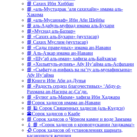
📘 Сахих Ибн Хиббан
📘 «аль-Мустадрак ‘аля сахихайн» имама аль-
Хакима
📘 «аль-Мусаннаф» Ибн Аби Шейбы
📘 аль-Адабуль-муфрад имама аль-Бухари
📘»Муснад аль-Баззар»
📘 «Сахих аль-Бухари» (мухтасар)
📘 Сахих Муслим (мухтасар)
📘 «Сады праведных» имама ан-Навави
📘 Аль-Азкар имама ан-Навави
📘 «Шу’аб аль-иман» хафиза аль-Байхакъи
📘 «Хильятуль-аулияъ» Абу Ну’айма аль-Асфахани
📘 «Сыфату-н-нифакъ ва на’ту аль-мунафикъина»
Абу Ну’айма
📘Книги Ибн Аби ад-Дунья
📘 «Радость сердец благочестивых» ‘Абду-р-
Рахмана ан-Насира ас-Са’ди.
📘 «Булюг аль-Марам» хафиза Ибн Хаджара
📘Сорок хадисов имама ан-Навави
📘 🕌 Сорок Священных хадисов (аль-Къудси)
🕋Сорок хадисов о Каабе
📘 Сорок хадисов о Чёрном камне и воде Замзама
💉 📘 «Сорок хадисов о кровопускании /хиджама/»
🥀 Сорок хадисов об установлениях шариата,
касающихся женщин