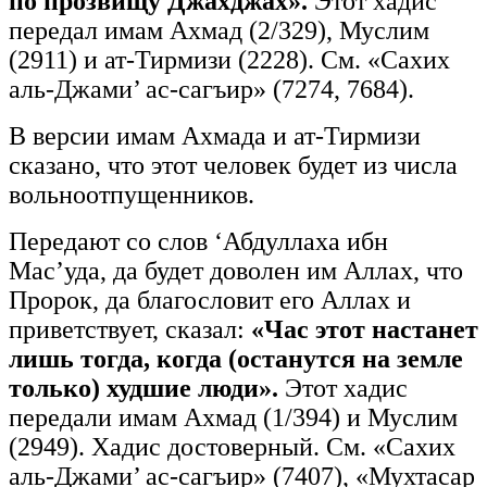
по прозвищу Джахдж
á
х».
Этот хадис
передал имам Ахмад (2/329), Муслим
(2911) и ат-Тирмизи (2228). См. «Сахих
аль-Джами’ ас-сагъир» (7274, 7684).
В версии имам Ахмада и ат-Тирмизи
сказано, что этот человек будет из числа
вольноотпущенников.
Передают со слов ‘Абдуллаха ибн
Мас’уда, да будет доволен им Аллах, что
Пророк, да благословит его Аллах и
приветствует, сказал:
«Час этот настанет
лишь тогда, когда (останутся на земле
только) худшие люди».
Этот хадис
передали имам Ахмад (1/394) и Муслим
(2949). Хадис достоверный. См. «Сахих
аль-Джами’ ас-сагъир» (7407), «Мухтасар