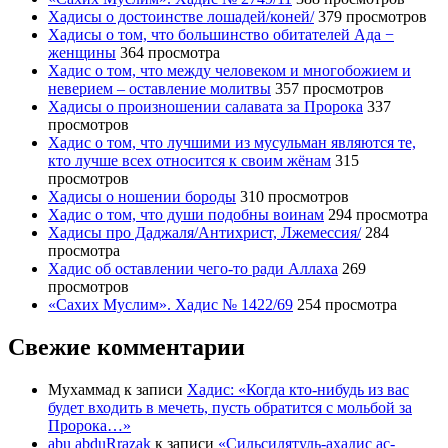
Хадисы о достоинстве лошадей/коней/
379 просмотров
Хадисы о том, что большинство обитателей Ада −
женщины
364 просмотра
Хадис о том, что между человеком и многобожием и
неверием – оставление молитвы
357 просмотров
Хадисы о произношении салавата за Пророка
337
просмотров
Хадис о том, что лучшими из мусульман являются те,
кто лучше всех относится к своим жёнам
315
просмотров
Хадисы о ношении бороды
310 просмотров
Хадис о том, что души подобны воинам
294 просмотра
Хадисы про Даджаля/Антихрист, Лжемессия/
284
просмотра
Хадис об оставлении чего-то ради Аллаха
269
просмотров
«Сахих Муслим». Хадис № 1422/69
254 просмотра
Свежие комментарии
Мухаммад
к записи
Хадис: «Когда кто-нибудь из вас
будет входить в мечеть, пусть обратится с мольбой за
Пророка…»
abu abduRrazak
к записи
«Сильсилятуль-ахадис ас-