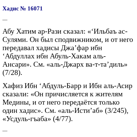
Хадис № 16071
—
Абу Хатим ар-Рази сказал: «‘Ильбаъ ас-
Сулями. Он был сподвижником, и от него
передавал хадисы Джа’фар ибн
‘Абдуллах ибн Абуль-Хакам аль-
Ансари». См. «аль-Джарх ва-т-та’диль»
(7/28).
Хафиз Ибн ‘Абдуль-Барр и Ибн аль-Асир
сказали: «Он причисляется к жителям
Медины, и от него передаётся только
один хадис». См. «аль-Исти’аб» (3/245),
«Усдуль-гъаба» (4/77).
—