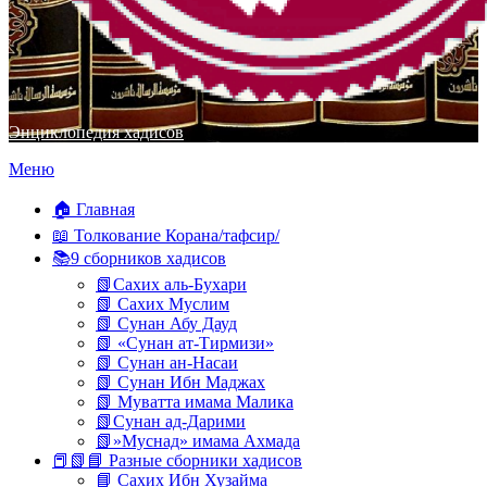
Энциклопедия хадисов
Перейти
Меню
к
содержимому
🏠 Главная
📖 Толкование Корана/тафсир/
📚9 сборников хадисов
📗Сахих аль-Бухари
📗 Сахих Муслим
📗 Сунан Абу Дауд
📗 «Сунан ат-Тирмизи»
📗 Сунан ан-Насаи
📗 Сунан Ибн Маджах
📗 Муватта имама Малика
📗Сунан ад-Дарими
📗»Муснад» имама Ахмада
📕📗📘 Разные сборники хадисов
📘 Сахих Ибн Хузайма