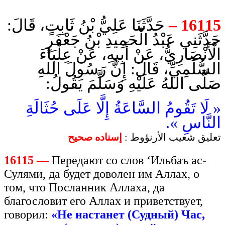
حَدَّثَنَا عَلِيُّ بْنُ ثَابِتٍ، قَالَ:
16115 –
حَدَّثَنِي عَبْدُ الْحَمِيدِ بْنُ جَعْفَرٍ
الْأَنْصَارِيُّ، عَنْ أَبِيهِ، عَنْ عِلْبَاءَ
السُّلَمِيِّ، قَالَ: إِنَّ رَسُولَ اللهِ
صَلَّى اللهُ عَلَيْهِ وَسَلَّمَ يَقُولُ:
« لَا تَقُومُ السَّاعَةُ إِلَّا عَلَى حُثَالَةِ
النَّاسِ ».
تعليق شعيب الأرنؤوط :
إسناده صحيح
16115 —
Передают со слов ‘Ильбаъ ас-
Сулями, да будет доволен им Аллах, о
том, что Посланник Аллаха, да
благословит его Аллах и приветствует,
говорил:
«Не настанет (Судный) Час,