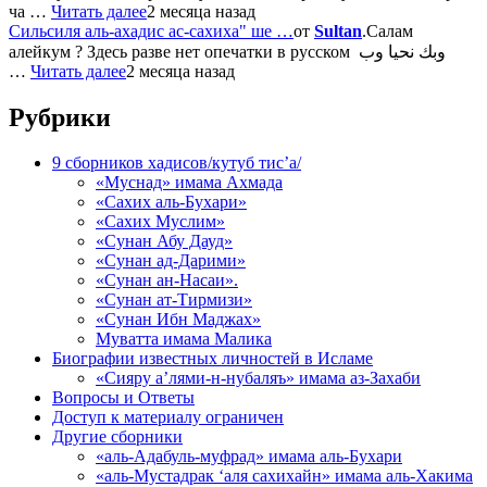
ча …
Читать далее
2 месяца назад
Сильсиля аль-ахадис ас-сахиха" ше …
от
Sultan
.Салам
алейкум ? Здесь разве нет опечатки в русском وبك نحيا وب
…
Читать далее
2 месяца назад
Рубрики
9 сборников хадисов/кутуб тис’а/
«Муснад» имама Ахмада
«Сахих аль-Бухари»
«Сахих Муслим»
«Сунан Абу Дауд»
«Сунан ад-Дарими»
«Сунан ан-Насаи».
«Сунан ат-Тирмизи»
«Сунан Ибн Маджах»
Муватта имама Малика
Биографии известных личностей в Исламе
«Сияру а’лями-н-нубаляъ» имама аз-Захаби
Вопросы и Ответы
Доступ к материалу ограничен
Другие сборники
«аль-Адабуль-муфрад» имама аль-Бухари
«аль-Мустадрак ‘аля сахихайн» имама аль-Хакима