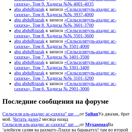
сахиха». Том 9. Хадисы №№ 4001-4035
abu abduRrazak
к записи
«Сильсилятуль-ахадис ас-
сахиха». Том 8. Хадисы №№ 3937-4000
abu abduRrazak
к записи
«Сильсилятуль-ахадис ас-
сахиха». Том 8. Хадисы №№ 3601-3700
abu abduRrazak
к записи
«Сильсилятуль-ахадис ас-
сахиха». Том 8. Хадисы №№ 3501-3600
abu abduRrazak
к записи
«Сильсилятуль-ахадис ас-
сахиха». Том 8. Хадисы № 3501-4000
abu abduRrazak
к записи
«Сильсилятуль-ахадис ас-
сахиха». Том 7. Хадисы № 3401-3500
abu abduRrazak
к записи
«Сильсилятуль-ахадис ас-
сахиха». Том 7. Хадисы № 3301-3400
abu abduRrazak
к записи
«Сильсилятуль-ахадис ас-
сахиха». Том 7. Хадисы №№ 3101-3200
abu abduRrazak
к записи
«Сильсилятуль-ахадис ас-
сахиха». Том 6. Хадисы № 2901-3000
Последние сообщения на форуме
Сильсиля аль-ахадис ас-сахиха" ше …
от
Sultan
Уа джазак, брат
мой.
Читать далее
2 месяца назад
Сильсиля аль-ахадис ас-сахиха" ше …
от
Мухаммад
Ва
‘алейкум салям ва рахмату-Ллахи ва баракатух! там во второй