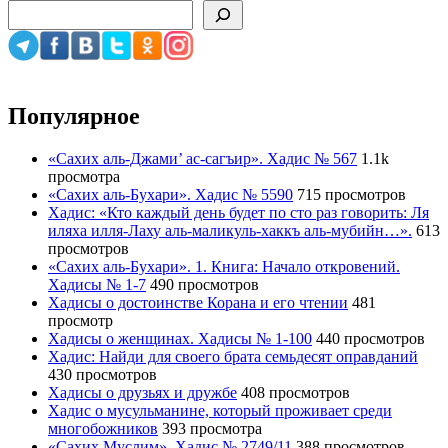
Популярное
«Сахих аль-Джами’ ас-сагъир». Хадис № 567
1.1k
просмотра
«Сахих аль-Бухари». Хадис № 5590
715 просмотров
Хадис: «Кто каждый день будет по сто раз говорить: Ля
иляха илля-Лаху аль-маликуль-хаккъ аль-мубийн…».
613
просмотров
«Сахих аль-Бухари». 1. Книга: Начало откровений.
Хадисы № 1-7
490 просмотров
Хадисы о достоинстве Корана и его чтении
481
просмотр
Хадисы о женщинах. Хадисы № 1-100
440 просмотров
Хадис: Найди для своего брата семьдесят оправданий
430 просмотров
Хадисы о друзьях и дружбе
408 просмотров
Хадис о мусульманине, который проживает среди
многобожников
393 просмотра
«Сахих Муслим». Хадис № 2749/11
388 просмотров