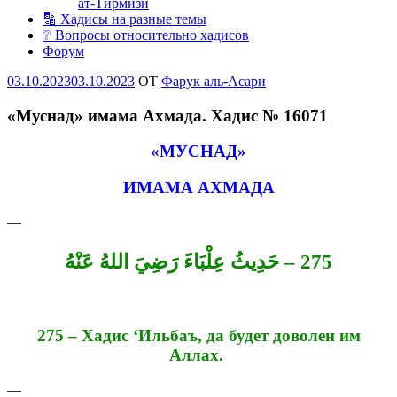
ат-Тирмизи
🔡 Хадисы на разные темы
❔ Вопросы относительно хадисов
Форум
Опубликовано
03.10.2023
03.10.2023
OT
Фарук аль-Асари
«Муснад» имама Ахмада. Хадис № 16071
«
МУ
СНАД
»
ИМАМА АХМАДА
—
275 – حَدِيثُ عِلْبَاءَ رَضِيَ اللهُ عَنْهُ
275 – Хадис ‘Ильбаъ, да будет доволен им
Аллах.
—