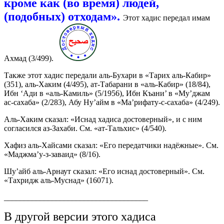
кроме как (во время) людей,
(подобных) отходам».
Этот хадис передал имам
Ахмад (3/499).
Также этот хадис передали аль-Бухари в «Тарих аль-Кабир»
(351), аль-Хаким (4/495), ат-Табарани в «аль-Кабир» (18/84),
Ибн ‘Ади в «аль-Камиль» (5/1956), Ибн Къани’ в «Му’джам
ас-сахаба» (2/283), Абу Ну’айм в «Ма’рифату-с-сахаба» (4/249).
Аль-Хаким сказал: «Иснад хадиса достоверный», и с ним
согласился аз-Захаби. См. «ат-Тальхис» (4/540).
Хафиз аль-Хайсами сказал: «Его передатчики надёжные». См.
«Маджма’у-з-заваид» (8/16).
Шу’айб аль-Арнаут сказал: «Его иснад достоверный». См.
«Тахридж аль-Муснад» (16071).
____________________________________
В другой версии этого хадиса