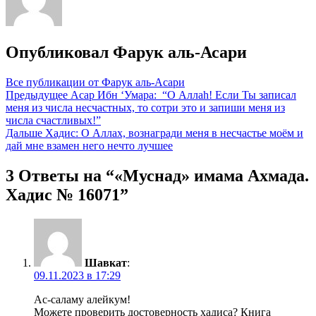
Опубликовал
Фарук аль-Асари
Все публикации от Фарук аль-Асари
Навигация
Предыдущее
Асар Ибн ‘Умара: “О Аллаh! Если Ты записал
меня из числа несчастных, то сотри это и запиши меня из
по
числа счастливых!”
записям
Дальше
Хадис: О Аллах, вознагради меня в несчастье моём и
дай мне взамен него нечто лучшее
3 Ответы на “«Муснад» имама Ахмада.
Хадис № 16071”
Шавкат
:
09.11.2023 в 17:29
Ас-саламу алейкум!
Можете проверить достоверность хадиса? Книга