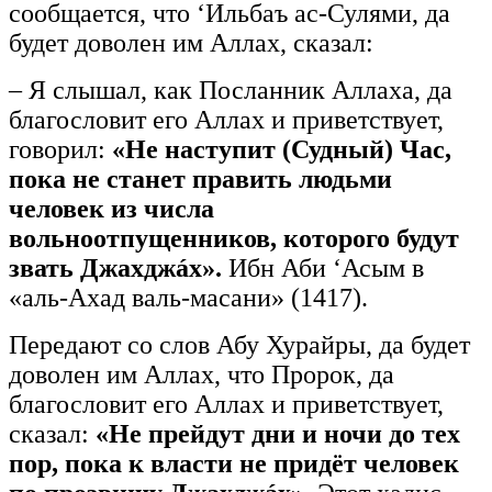
сообщается, что ‘Ильбаъ ас-Сулями, да
будет доволен им Аллах, сказал:
– Я слышал, как Посланник Аллаха, да
благословит его Аллах и приветствует,
говорил:
«Не наступит (Судный) Час,
пока не станет править людьми
человек из числа
вольноотпущенников, которого будут
звать Джахджáх».
Ибн Аби ‘Асым в
«аль-Ахад валь-масани» (1417).
Передают со слов Абу Хурайры, да будет
доволен им Аллах, что Пророк, да
благословит его Аллах и приветствует,
сказал:
«Не прейдут дни и ночи до тех
пор, пока к власти не придёт человек