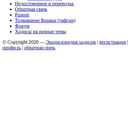
Недостоверное в переводах
Обратная связь
Разное
Толкование Корана (тафсир)
Форум
Хадисы на разные темы
© Copyright 2020 —
Энциклопедия хадисов
|
регистрация
|
профиль
|
обратная связь
Wisteria Theme by
WPFriendship
⋅
Powered by
WordPress