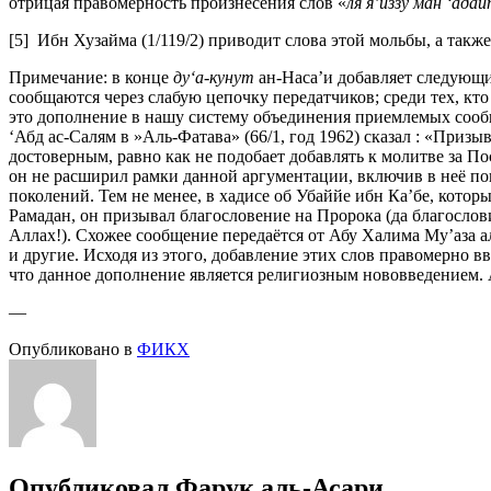
отрицая правомерность произнесения слов «
ля я’иззу ман ‘ада
[5] Ибн Хузайма (1/119/2) приводит слова этой мольбы, а так
Примечание: в конце
ду‘а-кунут
ан-Наса’и добавляет следующи
сообщаются через слабую цепочку передатчиков; среди тех, кт
это дополнение в нашу систему объединения приемлемых сообщ
‘Абд ас-Салям в »Аль-Фатава» (66/1, год 1962) сказал : «Приз
достоверным, равно как не подобает добавлять к молитве за По
он не расширил рамки данной аргументации, включив в неё по
поколений. Тем не менее, в хадисе об Убаййе ибн Ка’бе, кото
Рамадан, он призывал благословение на Пророка (да благослови
Аллах!). Схожее сообщение передаётся от Абу Халима Му’аза а
и другие. Исходя из этого, добавление этих слов правомерно в
что данное дополнение является религиозным нововведением. 
—
Опубликовано в
ФИКХ
Опубликовал
Фарук аль-Асари