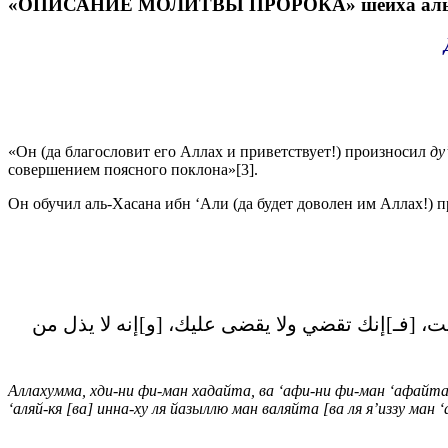
«ОПИСАНИЕ МОЛИТВЫ ПРОРОКА» шейха аль-Албан
«Он (да благословит его Аллах и приветствует!) произносил
ду
совершением поясного поклона»[3].
Он обучил аль-Хасана ибн ‘Али (да будет доволен им Аллах!) п
 [فـ]إنك تقضي ولا يقضى عليك، [و]إنه لا يذل من
Аллахумма, хди-ни фи-ман хадайта, ва ‘афи-ни фи-ман ‘афайта
‘аляй-кя [ва] инна-ху ля йазыллю ман валяйта [ва ля я’иззу ман 