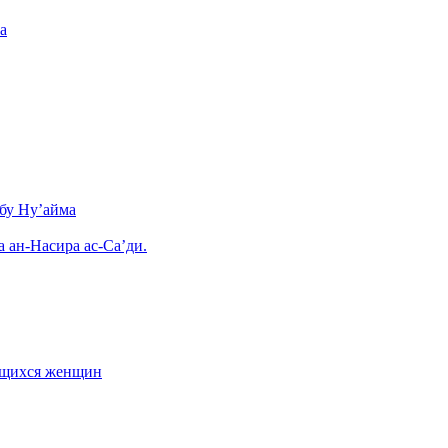
а
бу Ну’айма
а ан-Насира ас-Са’ди.
ающихся женщин