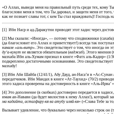
«О Аллах, выведи меня на правильный путь среди тех, кому Ты ук
благослови меня в том, что Ты даровал, и защити меня от того,
как не познает славы тот, с кем Ты стал враждовать]! Господь
[1] Ибн Наср и ад-Даракутни приводят этот хадис через досто
[2] Мы сказали: «Иногда», — потому что сподвижники (сахаба)
(да благословит его Аллах и приветствует!) всегда так поступ
намазе
»аль-витр»
. Это свидетельствует о том, что иногда он 
ду‘а-кунут
не является обязательным (
ваджиб
). Этого мнения 
мазхаба Ибн аль-Хумам признал в книге »Фатх аль-Кадир» (1/30
подкреплено достаточными основаниями. Это свидетельствует о
мазхабу!
[3] Ибн Аби Шайба (12/41/1), Абу Дауд, ан-Наса’и в »Ас-Сунан 
передатчиков. Ибн Мандах в книге »Ат-Таухид» (70/2) привод
этого хадиса проверены на достоверность в книге »Аль-Ирва’ »
[4] Это дополнение (в скобках) достоверно передается в хадисе
имам ан-Навави (да будет милостив к нему Аллах!), который зая
ма кадайта, астагфиру-кя ва атубу иляй-кя
» (»Слава Тебе за 
Вызывает удивление, что буквально через несколько строк он 