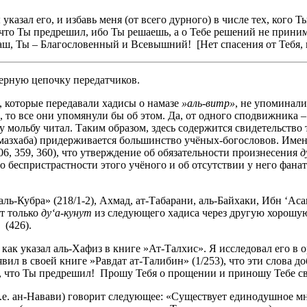
азал его, и избавь меня (от всего дурного) в числе тех, кого Ты
 что Ты предрешил, ибо Ты решаешь, а о Тебе решений не принима
 наш, Ты – Благословенный и Всевышний! [Нет спасения от Тебя, к
верную цепочку передатчиков.
, которые передавали хадисы о намазе
»аль-витр»
, не упоминал
ал, то все они упомянули бы об этом. Да, от одного сподвижника
эту мольбу читал. Таким образом, здесь содержится свидетельств
(мазхаба) придерживается большинство учёных-богословов. Име
6, 359, 360), что утверждение об обязательности произнесения
д
 беспристрастности этого учёного и об отсутствии у него фанати
аль-Кубра» (218/1-2), Ахмад, ат-Табарани, аль-Байхаки, Ибн ‘Ас
ит только
ду‘а-кунут
из следующего хадиса через другую хорошую
 (426).
, как указал аль-Хафиз в книге »Ат-Талхис». Я исследовал его в
вил в своей книге »Равдат ат-Талибин» (1/253), что эти слова д
то, что Ты предрешил! Прошу Тебя о прощении и приношу Тебе св
(т.е. ан-Навави) говорит следующее: «Существует единодушное м