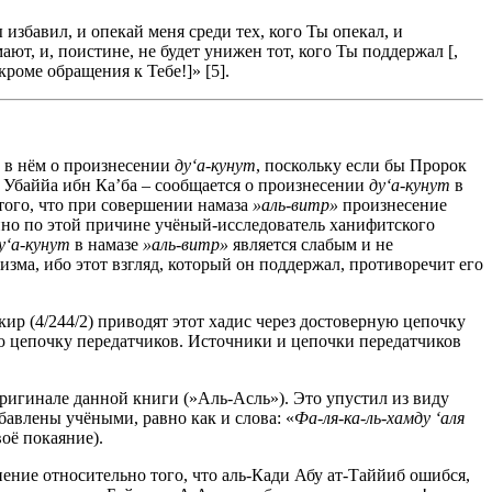
 избавил, и опекай меня среди тех, кого Ты опекал, и
ют, и, поистине, не будет унижен тот, кого Ты поддержал [,
роме обращения к Тебе!]» [5].
и в нём о произнесении
ду‘а-кунут
, поскольку если бы Пророк
 – Убаййа ибн Ка’ба – сообщается о произнесении
ду‘а-кунут
в
о того, что при совершении намаза
»аль-витр»
произнесение
нно по этой причине учёный-исследователь ханифитского
у‘а-кунут
в намазе
»аль-витр»
является слабым и не
зма, ибо этот взгляд, который он поддержал, противоречит его
акир (4/244/2) приводят этот хадис через достоверную цепочку
 цепочку передатчиков. Источники и цепочки передатчиков
 оригинале данной книги (»Аль-Асль»). Это упустил из виду
обавлены учёными, равно как и слова: «
Фа-ля-ка-ль-хамду ‘аля
оё покаяние).
нение относительно того, что аль-Кади Абу ат-Таййиб ошибся,