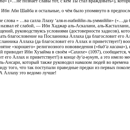
йта
» (»…не познает славы тот, с кем Ты стал враждовать»), кото
же Ибн Аби Шайба и остальные, о чём было упомянуто в предпос
е слова » …ва салла Ллаху ‘аля-н-набиййи-ль-уммиййи» («…да 
о назвал её слабой, — Ибн Хаджар аль-Аскалани, аль-Касталлани
ений, руководствуясь условиями (достоверности хадисов), кот
ывать благословение на Посланника Аллаха (да благословит его 
сланника Аллаха (да благословит его Аллах и приветствует!) воо
нятие »хорошего» религиозного нововведения (»
бид’а хасана
»),
рый приводит Ибн Хузайма в своём »Сахихе» (1097), сообщается,
т его Аллах и приветствует!) в конце
ду‘а-кунут
, а это имело м
ль-Ансари, который также руководил намазом людей во времена 
виду того, что так поступали праведные предки из первых покол
А Аллаху это ведомо лучше!