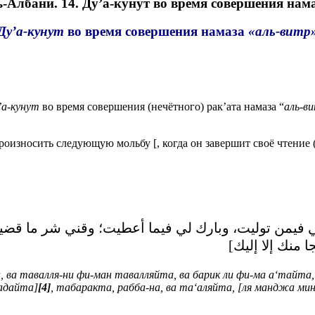
и. 14. Ду’а-кунут во время совершения намаз
Ду’а-кунут
во время совершения намаза
«аль-витр
’а-кунут
во время совершения (нечётного) рак’ата намаза “
аль-в
роизносить следующую мольбу [, когда он завершит своё чтение (
 فيمن توليت، وبارك لي فيما أعطيت؛ وقني شر ما قضيت،
جا منك إلا إليك
, ва тавалля-ни фи-ман тавалляйта, ва барик ли фи-ма а‘тайта, 
‘адайта]
[4]
, табаракта, рабба-на, ва та‘аляйта, [ля манджа мин-