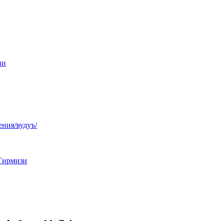
ни
ния/вудуъ/
Тирмизи