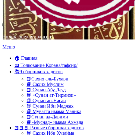
Энциклопедия хадисов
Перейти
Меню
к
содержимому
🏠 Главная
📖 Толкование Корана/тафсир/
📚9 сборников хадисов
📗Сахих аль-Бухари
📗 Сахих Муслим
📗 Сунан Абу Дауд
📗 «Сунан ат-Тирмизи»
📗 Сунан ан-Насаи
📗 Сунан Ибн Маджах
📗 Муватта имама Малика
📗Сунан ад-Дарими
📗»Муснад» имама Ахмада
📕📗📘 Разные сборники хадисов
📘 Сахих Ибн Хузайма