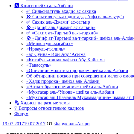
🅰 Книги шейха аль-Албани
✅ Сильсилятуль-ахадис ас-сахиха
🚫 Сильсилятуль-ахадис ад-да’ифа валь-мауду’а
✅ Сахих аль-Джами’ ас-сагъир
🚫 «Да’иф аль-Джами’ ас-сагъир»
✅ «Сахих ат-Таргъиб ва-т-тархиб»
🚫 «Да’иф ат-Таргъиб ва-т-тархиб» шейха аль-Алба
«Мишкатуль-масабих»
«Ирвауль-гъалиль»
«ас-Сунна» Ибн Абу ‘Асыма
«Китабуль-ильм» хафиза Абу Хайсама
«Тавассуль»
«Описание молитвы пророка» шейха аль-Албани
Об обтирании носков при совершении малого омове
«Хадж пророка» шейха аль-Албани
«Этикет бракосочетания» шейха аль-Албани
«Мухтасар аль-‘Улювв» шейха аль-Албани
«Мухтасар аш-Шамаиль Мухаммадиййа» имама ат-
🔡 Хадисы на разные темы
❔ Вопросы относительно хадисов
Форум
Опубликовано
19.07.2017
19.07.2017
OT
Фарук аль-Асари