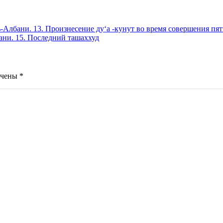
 13. Произнесение ду‘а -кунут во время совершения пяти на
 15. Последний ташаххуд
ечены
*