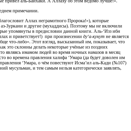
рые привел аль-Байхаки. А Аллаху об этом ведомо лучше!».
леднем примечании.
благословит Аллах неграмотного Пророка!»), которые
, аз-Зуркани и другие (мухаддисы). Поэтому мы не включили
орые упомянуты в предисловии данной книги. Аль-‘Изз ибн
Аллах и приветствует!) при произнесении
ду‘а-кунут
не является
бще что-либо». Этот взгляд, высказанный им, показывает, что
 как это склонны делать некоторые учёные из поздних
 что являясь имамом людей во время ночных намазов в месяц
есто во времена правления халифа ‘Умара (да будет доволен им
правления ‘Умара, о чём повествуют Исма’ил аль-Кади (№107)
ений мусульман, и тем самым нельзя категорически заявлять,