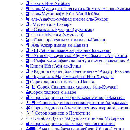
📘 Сахих Ибн Хиббан
📘 «аль-Мустадрак ‘аля сахихайн» имама аль-Хаким
📘 «аль-Мусаннаф» Ибн Аби Шейбы
📘 аль-Адабуль-муфрад имама аль-Бухари
📘»Муснад аль-Баззар»
📘 «Сахих аль-Бухари» (мухтасар)
📘 Сахих Муслим (мухтасар)
📘 «Сады праведных» имама ан-Навави
📘 Аль-Азкар имама ан-Навави
📘 «Шу’аб аль-иман» хафиза аль-Байхакъи
📘 «Хильятуль-аулияъ» Абу Ну’айма аль-Асфахани
📘 «Сыфату-н-нифакъ ва на’ту аль-мунафикъина» А
📘Книги Ибн Аби ад-Дунья
📘 «Радость сердец благочестивых» ‘Абду-р-Рахман
📘 «Булюг аль-Марам» хафиза Ибн Хаджара
📘Сорок хадисов имама ан-Навави
📘 🕌 Сорок Священных хадисов (аль-Къудси)
🕋Сорок хадисов о Каабе
📘 Сорок хадисов о Чёрном камне и воде Замзама
💉 📘 «Сорок хадисов о кровопускании /хиджама/»
🥀 Сорок хадисов об установлениях шариата, кас
🇸🇩Сорок хадисов о Палестине
✅ «Китаб аз-Зухд» ‘Абдуллаха ибн аль-Мубарака
📘 Сорок хадисов, полезных для воспитания
🌅🌃«‘Амаль аль-йаум ва-л-лейля» Ибн ас-Сунни