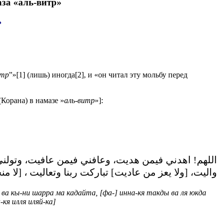
а «аль-витр»
»
итр
”»[1] (лишь) иногда[2], и «он читал эту мольбу перед
Корана) в намазе »
аль-витр
»]:
اللهم! اهدني فيمن هديت، وعافني فيمن عافيت، وتولني
واليت، [ولا يعز من عاديت] تباركت ربنا وتعاليت ، [لا من]
ва кы-ни шарра ма кадайта, [фа-] инна-кя такды ва ля юкда
кя илля иляй-ка]