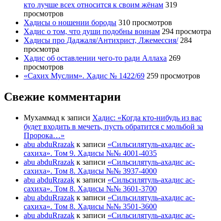
кто лучше всех относится к своим жёнам
319
просмотров
Хадисы о ношении бороды
310 просмотров
Хадис о том, что души подобны воинам
294 просмотра
Хадисы про Даджаля/Антихрист, Лжемессия/
284
просмотра
Хадис об оставлении чего-то ради Аллаха
269
просмотров
«Сахих Муслим». Хадис № 1422/69
259 просмотров
Свежие комментарии
Мухаммад
к записи
Хадис: «Когда кто-нибудь из вас
будет входить в мечеть, пусть обратится с мольбой за
Пророка…»
abu abduRrazak
к записи
«Сильсилятуль-ахадис ас-
сахиха». Том 9. Хадисы №№ 4001-4035
abu abduRrazak
к записи
«Сильсилятуль-ахадис ас-
сахиха». Том 8. Хадисы №№ 3937-4000
abu abduRrazak
к записи
«Сильсилятуль-ахадис ас-
сахиха». Том 8. Хадисы №№ 3601-3700
abu abduRrazak
к записи
«Сильсилятуль-ахадис ас-
сахиха». Том 8. Хадисы №№ 3501-3600
abu abduRrazak
к записи
«Сильсилятуль-ахадис ас-