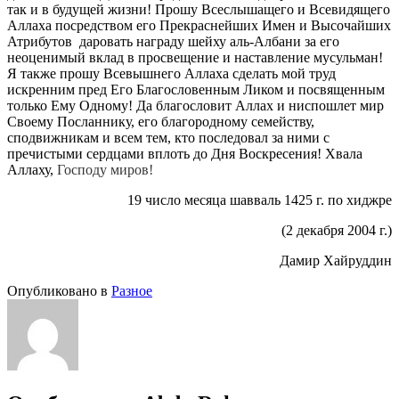
так и в будущей жизни! Прошу Всеслышащего и Всевидящего
Аллаха посредством его Прекраснейших Имен и Высочайших
Атрибутов даровать награду шейху аль-Албани за его
неоценимый вклад в просвещение и наставление мусульман!
Я также прошу Всевышнего Аллаха сделать мой труд
искренним пред Его Благословенным Ликом и посвященным
только Ему Одному! Да благословит Аллах и ниспошлет мир
Своему Посланнику, его благородному семейству,
сподвижникам и всем тем, кто последовал за ними с
пречистыми сердцами вплоть до Дня Воскресения! Хвала
Аллаху,
Господу миров!
19 число месяца шавваль 1425 г. по хиджре
(2 декабря 2004 г.)
Дамир Хайруддин
Опубликовано в
Разное