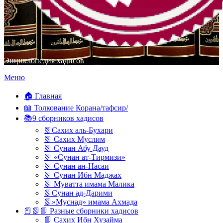
Энциклопедия хадисов
Перейти
Меню
к
содержимому
🏠 Главная
📖 Толкование Корана/тафсир/
📚9 сборников хадисов
📗Сахих аль-Бухари
📗 Сахих Муслим
📗 Сунан Абу Дауд
📗 «Сунан ат-Тирмизи»
📗 Сунан ан-Насаи
📗 Сунан Ибн Маджах
📗 Муватта имама Малика
📗Сунан ад-Дарими
📗»Муснад» имама Ахмада
📕📗📘 Разные сборники хадисов
📘 Сахих Ибн Хузайма