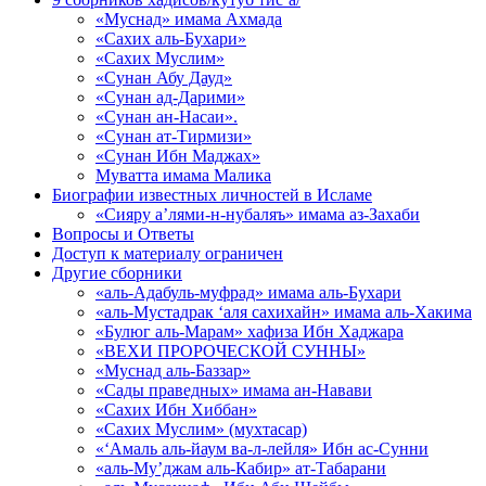
«Муснад» имама Ахмада
«Сахих аль-Бухари»
«Сахих Муслим»
«Сунан Абу Дауд»
«Сунан ад-Дарими»
«Сунан ан-Насаи».
«Сунан ат-Тирмизи»
«Сунан Ибн Маджах»
Муватта имама Малика
Биографии известных личностей в Исламе
«Сияру а’лями-н-нубаляъ» имама аз-Захаби
Вопросы и Ответы
Доступ к материалу ограничен
Другие сборники
«аль-Адабуль-муфрад» имама аль-Бухари
«аль-Мустадрак ‘аля сахихайн» имама аль-Хакима
«Булюг аль-Марам» хафиза Ибн Хаджара
«ВЕХИ ПРОРОЧЕСКОЙ СУННЫ»
«Муснад аль-Баззар»
«Сады праведных» имама ан-Навави
«Сахих Ибн Хиббан»
«Сахих Муслим» (мухтасар)
«‘Амаль аль-йаум ва-л-лейля» Ибн ас-Сунни
«аль-Му’джам аль-Кабир» ат-Табарани