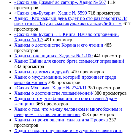
«Сахих аль-Джами’ ас-сагъир». Хадис № 567
1.1k
просмотров
«Сахих аль-Бухари». Хадис № 5590
718 просмотров
Хадис: «Кто каждый день будет по сто раз говорить: Ля
иляха илля-Лаху аль-маликуль-хаккъ аль-мубийн…».
617
просмотров
«Сахих аль-Бухари». 1. Книга: Начало откровений.
Хадисы № 1-7
491 просмотр
Хадисы о достоинстве Корана и его чтении
485
просмотров
Хадисы о женщинах. Хадисы № 1-100
441 просмотр
Хадис: Найди для своего брата семьдесят оправданий
432 просмотра
Хадисы о друзьях и дружбе
410 просмотров
Хадис о мусульманине, который проживает среди
многобожников
396 просмотров
«Сахих Муслим». Хадис № 2749/11
389 просмотров
Хадисы о достоинстве лошадей/коней/
380 просмотров
Хадисы о том, что большинство обитателей Ада −
женщины
366 просмотров
Хадис о том, что между человеком и многобожием и
неверием – оставление молитвы
358 просмотров
Хадисы о произношении салавата за Пророка
337
просмотров
Хадис о том, что лучшими из мусульман являются те,