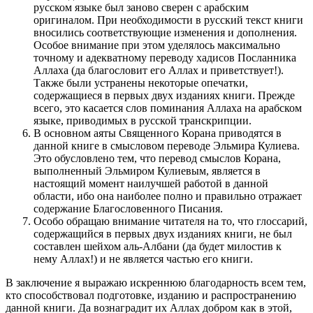
русском языке был заново сверен с арабским
оригиналом. При необходимости в русский текст книги
вносились соответствующие изменения и дополнения.
Особое внимание при этом уделялось максимально
точному и адекватному переводу хадисов Посланника
Аллаха (да благословит его Аллах и приветствует!).
Также были устранены некоторые опечатки,
содержащиеся в первых двух изданиях книги. Прежде
всего, это касается слов поминания Аллаха на арабском
языке, приводимых в русской транскрипции.
В основном аяты Священного Корана приводятся в
данной книге в смысловом переводе Эльмира Кулиева.
Это обусловлено тем, что перевод смыслов Корана,
выполненный Эльмиром Кулиевым, является в
настоящий момент наилучшей работой в данной
области, ибо она наиболее полно и правильно отражает
содержание Благословенного Писания.
Особо обращаю внимание читателя на то, что глоссарий,
содержащийся в первых двух изданиях книги, не был
составлен шейхом аль-Албани (да будет милостив к
нему Аллах!) и не является частью его книги.
В заключение я выражаю искреннюю благодарность всем тем,
кто способствовал подготовке, изданию и распространению
данной книги. Да вознаградит их Аллах добром как в этой,