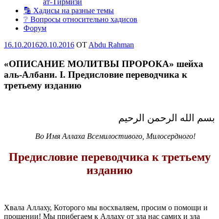
ат-Тирмизи
🔡 Хадисы на разные темы
❔ Вопросы относительно хадисов
Форум
Опубликовано
16.10.2016
20.10.2016
OT
Abdu Rahman
«ОПИСАНИЕ МОЛИТВЫ ПРОРОКА» шейха
аль-Албани. I. Предисловие переводчика к
третьему изданию
بسم الله الرحمن الرحيم
Во Имя Аллаха Всемилостивого, Милосердного!
Предисловие переводчика к третьему
изданию
Хвала Аллаху, Которого мы восхваляем, просим о помощи и
прощении! Мы прибегаем к Аллаху от зла нас самих и зла