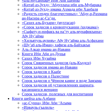
«аль-Мусаннаф» Ибн Аби Шейбы
«Китаб аз-Зухд» ‘Абдуллаха ибн аль-Мубарака
«Китаб аз-Зухд» имама Ахмада ибн Ханбаля
«Радость сердец благочестивых» ‘Абду-р-Рахмана
ан-Насира ас-Са’ди.
«Сахих аль-Бухари» (мухтасар)
«Сорок хадисов о кровопускании /хиджама/»
«Сыфату-н-нифакъ ва на’ту аль-мунафикъина»
Абу Ну’айма
«Хильятуль-аулияъ» Абу Ну’айма аль-Асфахани
«Шу’аб аль-Иман» хафиза аль-Байхакъи
Аль-Азкар имама ан-Навави
Книги Ибн Аби ад-Дунья
Сахих Ибн Хузайма
Сорок Священных хадисов (аль-Къудси)
Сорок хадисов имама ан-Навави
Сорок хадисов о Каабе
Сорок хадисов о Палестине
Сорок хадисов о Чёрном камне и воде Замзама
Сорок хадисов об установлениях шариата,
касающихся женщин
Сорок хадисов, полезных для воспитания
Книги шейха аль-Албани
«ас-Сунна» Ибн Аби ‘Асыма
«Ирвауль-гъалиль»