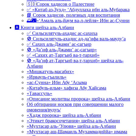
🇸🇩Сорок хадисов о Палестине
✅ «Китаб аз-Зухд» ‘Абдуллаха ибн аль-Мубарака
📘 Сорок хадисов, полезных для воспитания
🌅🌃«‘Амаль аль-йаум ва-л-лейля» Ибн ас-Сунни
🅰 Книги шейха аль-Албани
✅ Сильсилятуль-ахадис ас-сахиха
🚫 Сильсилятуль-ахадис ад-да’ифа валь-мауду’а
✅ Сахих аль-Джами’ ас-сагъир
🚫 «Да’иф аль-Джами’ ас-сагъир»
✅ «Сахих ат-Таргъиб ва-т-тархиб»
🚫 «Да’иф ат-Таргъиб ва-т-тархиб» шейха аль-
Албани
«Мишкатуль-масабих»
«Ирвауль-гъалиль»
«ас-Сунна» Ибн Абу ‘Асыма
«Китабуль-ильм» хафиза Абу Хайсама
«Тавассуль»
«Описание молитвы пророка» шейха аль-Албани
Об обтирании носков при совершении малого
омовения/вудуъ/
«Хадж пророка» шейха аль-Албани
«Этикет бракосочетания» шейха аль-Албани
«Мухтасар аль-‘Улювв» шейха аль-Албани
«Мухтасар аш-Шамаиль Мухаммадиййа» имама