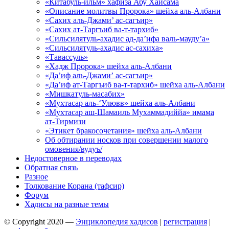
«Китабуль-ильм» хафиза Абу Хайсама
«Описание молитвы Пророка» шейха аль-Албани
«Сахих аль-Джами’ ас-сагъир»
«Сахих ат-Таргъиб ва-т-тархиб»
«Сильсилятуль-ахадис ад-да’ифа валь-мауду’а»
«Сильсилятуль-ахадис ас-сахиха»
«Тавассуль»
«Хадж Пророка» шейха аль-Албани
«Да’иф аль-Джами’ ас-сагъир»
«Да’иф ат-Таргъиб ва-т-тархиб» шейха аль-Албани
«Мишкатуль-масабих»
«Мухтасар аль-‘Улювв» шейха аль-Албани
«Мухтасар аш-Шамаиль Мухаммадиййа» имама
ат-Тирмизи
«Этикет бракосочетания» шейха аль-Албани
Об обтирании носков при совершении малого
омовения/вудуъ/
Недостоверное в переводах
Обратная связь
Разное
Толкование Корана (тафсир)
Форум
Хадисы на разные темы
© Copyright 2020 —
Энциклопедия хадисов
|
регистрация
|