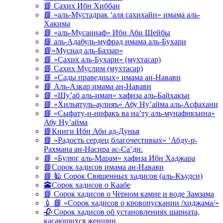
📘 Сахих Ибн Хиббан
📘 «аль-Мустадрак ‘аля сахихайн» имама аль-
Хакима
📘 «аль-Мусаннаф» Ибн Аби Шейбы
📘 аль-Адабуль-муфрад имама аль-Бухари
📘»Муснад аль-Баззар»
📘 «Сахих аль-Бухари» (мухтасар)
📘 Сахих Муслим (мухтасар)
📘 «Сады праведных» имама ан-Навави
📘 Аль-Азкар имама ан-Навави
📘 «Шу’аб аль-иман» хафиза аль-Байхакъи
📘 «Хильятуль-аулияъ» Абу Ну’айма аль-Асфахани
📘 «Сыфату-н-нифакъ ва на’ту аль-мунафикъина»
Абу Ну’айма
📘Книги Ибн Аби ад-Дунья
📘 «Радость сердец благочестивых» ‘Абду-р-
Рахмана ан-Насира ас-Са’ди.
📘 «Булюг аль-Марам» хафиза Ибн Хаджара
📘Сорок хадисов имама ан-Навави
📘 🕌 Сорок Священных хадисов (аль-Къудси)
🕋Сорок хадисов о Каабе
📘 Сорок хадисов о Чёрном камне и воде Замзама
💉 📘 «Сорок хадисов о кровопускании /хиджама/»
🥀 Сорок хадисов об установлениях шариата,
касающихся женщин