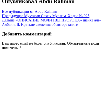
Опубликовал
Abdu Rahman
Все публикации от Abdu Rahman
Навигация
Предыдущее
Мухтасар Сахих Муслим. Хадис № 925
Дальше
«ОПИСАНИЕ МОЛИТВЫ ПРОРОКА» шейха аль-
по
Албани. II. Краткие сведения об авторе книги
записям
Добавить комментарий
Ваш адрес email не будет опубликован.
Обязательные поля
помечены
*