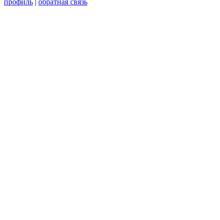
профиль
|
обратная связь
Wisteria Theme by
WPFriendship
⋅
Powered by
WordPress