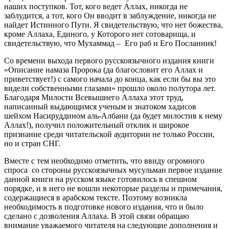
наших поступков. Тот, кого ведет Аллах, никогда не
заблудится, а тот, кого Он вводит в заблуждение, никогда не
найдет Истинного Пути. Я свидетельствую, что нет божества,
кроме Аллаха, Единого, у Которого нет сотоварища, и
свидетельствую, что Мухаммад – Его раб и Его Посланник!
Со времени выхода первого русскоязычного издания книги
»Описание намаза Пророка (да благословит его Аллах и
приветствует!) с самого начала до конца, как если бы вы это
видели собственными глазами» прошло около полутора лет.
Благодаря Милости Всевышнего Аллаха этот труд,
написанный выдающимся ученым и знатоком хадисов
шейхом Насируддином аль-Албани (да будет милостив к нему
Аллах!), получил положительный отклик и широкое
признание среди читательской аудитории не только России,
но и стран СНГ.
Вместе с тем необходимо отметить, что ввиду огромного
спроса со стороны русскоязычных мусульман первое издание
данной книги на русском языке готовилось в спешном
порядке, и в него не вошли некоторые разделы и примечания,
содержащиеся в арабском тексте. Поэтому возникла
необходимость в подготовке нового издания, что и было
сделано с дозволения Аллаха. В этой связи обращаю
внимание уважаемого читателя на следующие дополнения и