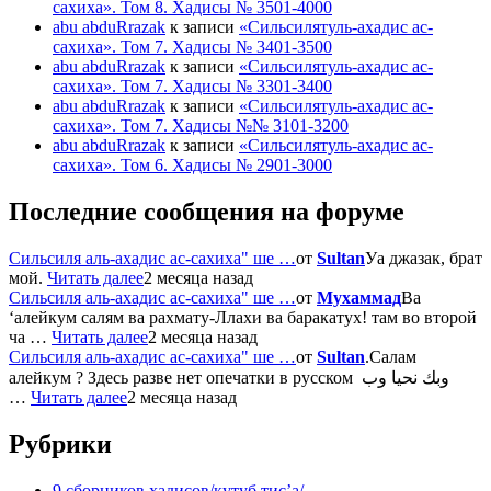
сахиха». Том 8. Хадисы № 3501-4000
abu abduRrazak
к записи
«Сильсилятуль-ахадис ас-
сахиха». Том 7. Хадисы № 3401-3500
abu abduRrazak
к записи
«Сильсилятуль-ахадис ас-
сахиха». Том 7. Хадисы № 3301-3400
abu abduRrazak
к записи
«Сильсилятуль-ахадис ас-
сахиха». Том 7. Хадисы №№ 3101-3200
abu abduRrazak
к записи
«Сильсилятуль-ахадис ас-
сахиха». Том 6. Хадисы № 2901-3000
Последние сообщения на форуме
Сильсиля аль-ахадис ас-сахиха" ше …
от
Sultan
Уа джазак, брат
мой.
Читать далее
2 месяца назад
Сильсиля аль-ахадис ас-сахиха" ше …
от
Мухаммад
Ва
‘алейкум салям ва рахмату-Ллахи ва баракатух! там во второй
ча …
Читать далее
2 месяца назад
Сильсиля аль-ахадис ас-сахиха" ше …
от
Sultan
.Салам
алейкум ? Здесь разве нет опечатки в русском وبك نحيا وب
…
Читать далее
2 месяца назад
Рубрики
9 сборников хадисов/кутуб тис’а/