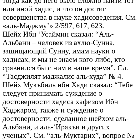
тогда как до него было сложно найти тот
или иной хадис, и что он достиг
совершенства в науке хадисоведения. См.
«аль-Маджму’» 2/597, 617, 623.
Шейх Ибн ‘Усаймин сказал: “Аль-
Альбани – человек из ахлю-Сунна,
защищающий Сунну, имам науки о
хадисах, и мы не знаем кого-либо, кто
сравнился бы с ним в наше время”. Сл.
“Тасджилят маджалис аль-худа” № 4.
Шейх Мукъбиль ибн Хади сказал: “Тебе
следует принимать суждение о
достоверности хадиса хафизом Ибн
Хаджаром, также и суждение о
достоверности, сделанное шейхом аль-
Альбани, и аль-‘Иракъи и других
ученых”. См. “аль-Муктарих”, вопрос №