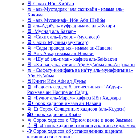
📘 Сахих Ибн Хиббан
📘 «аль-Мустадрак ‘аля сахихайн» имама аль-
Хакима
📘 «аль-Мусаннаф» Ибн Аби Шейбы
📘 аль-Адабуль-муфрад имама аль-Бухари
📘»Муснад аль-Баззар»
📘 «Сахих аль-Бухари» (мухтасар)
📘 Сахих Муслим (мухтасар)
📘 «Сады праведных» имама ан-Навави
📘 Аль-Азкар имама ан-Навави
📘 «Шу’аб аль-иман» хафиза аль-Байхакъи
📘 «Хильятуль-аулияъ» Абу Ну’айма аль-Асфахани
📘 «Сыфату-н-нифакъ ва на’ту аль-мунафикъина»
Абу Ну’айма
📘Книги Ибн Аби ад-Дунья
📘 «Радость сердец благочестивых» ‘Абду-р-
Рахмана ан-Насира ас-Са’ди.
📘 «Булюг аль-Марам» хафиза Ибн Хаджара
📘Сорок хадисов имама ан-Навави
📘 🕌 Сорок Священных хадисов (аль-Къудси)
🕋Сорок хадисов о Каабе
📘 Сорок хадисов о Чёрном камне и воде Замзама
💉 📘 «Сорок хадисов о кровопускании /хиджама/»
🥀 Сорок хадисов об установлениях шариата,
касающихся женщин