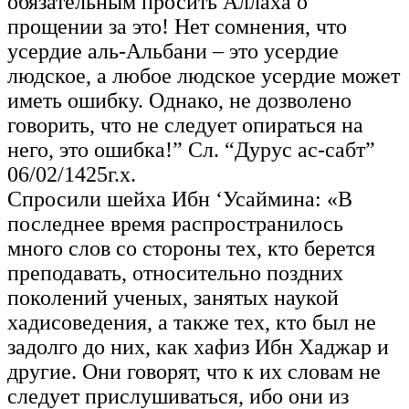
обязательным просить Аллаха о
прощении за это! Нет сомнения, что
усердие аль-Альбани – это усердие
людское, а любое людское усердие может
иметь ошибку. Однако, не дозволено
говорить, что не следует опираться на
него, это ошибка!” Сл. “Дурус ас-сабт”
06/02/1425г.х.
Спросили шейха Ибн ‘Усаймина: «В
последнее время распространилось
много слов со стороны тех, кто берется
преподавать, относительно поздних
поколений ученых, занятых наукой
хадисоведения, а также тех, кто был не
задолго до них, как хафиз Ибн Хаджар и
другие. Они говорят, что к их словам не
следует прислушиваться, ибо они из