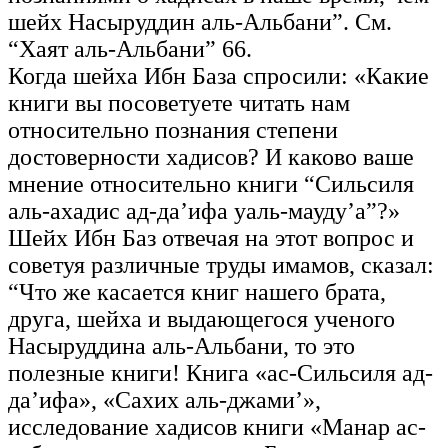
шейх Насыруддин аль-Альбани”. См.
“Хаят аль-Альбани” 66.
Когда шейха Ибн База спросили: «Какие
книги вы посоветуете читать нам
относительно познания степени
достоверности хадисов? И каково ваше
мнение относительно книги “Сильсиля
аль-ахадис ад-да’ифа уаль-мауду’а”?»
Шейх Ибн Баз отвечая на этот вопрос и
советуя различные труды имамов, сказал:
“Что же касается книг нашего брата,
друга, шейха и выдающегося ученого
Насыруддина аль-Альбани, то это
полезные книги! Книга «ас-Сильсиля ад-
да’ифа», «Сахих аль-джами’»,
исследование хадисов книги «Манар ас-