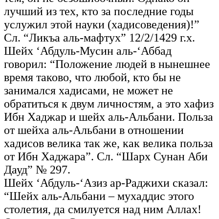
лучший из тех, кто за последние годы
услужил этой науки (хадисоведения)!”
Сл. “Ликъа аль-мафтух” 12/2/1429 г.х.
Шейх ‘Абдуль-Мусин аль-‘Аббад
говорил: “Положение людей в нынешнее
время таково, что любой, кто бы не
занимался хадисами, не может не
обратиться к двум личностям, а это хафиз
Ибн Хаджар и шейх аль-Альбани. Польза
от шейха аль-Альбани в отношении
хадисов велика так же, как велика польза
от Ибн Хаджара”. Сл. “Шарх Сунан Аби
Дауд” № 297.
Шейх ‘Абдуль-‘Азиз ар-Раджихи сказал:
“Шейх аль-Альбани – мухаддис этого
столетия, да смилуется над ним Аллах!