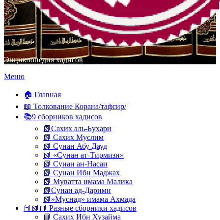
Энциклопедия хадисов
Перейти
Меню
к
содержимому
🏠 Главная
📖 Толкование Корана/тафсир/
📚9 сборников хадисов
📗Сахих аль-Бухари
📗 Сахих Муслим
📗 Сунан Абу Дауд
📗 «Сунан ат-Тирмизи»
📗 Сунан ан-Насаи
📗 Сунан Ибн Маджах
📗 Муватта имама Малика
📗Сунан ад-Дарими
📗»Муснад» имама Ахмада
📕📗📘 Разные сборники хадисов
📘 Сахих Ибн Хузайма