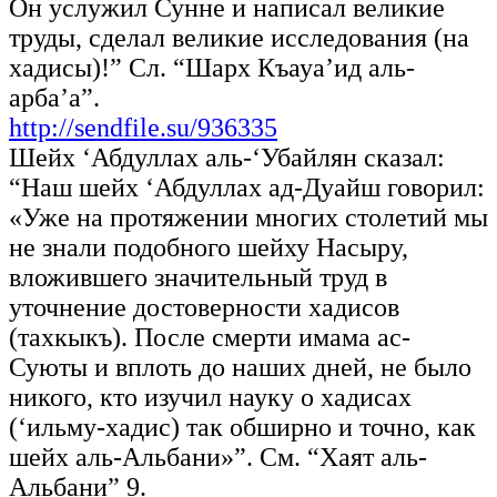
Он услужил Сунне и написал великие
труды, сделал великие исследования (на
хадисы)!” Сл. “Шарх Къауа’ид аль-
арба’а”.
http://sendfile.su/936335
Шейх ‘Абдуллах аль-‘Убайлян сказал:
“Наш шейх ‘Абдуллах ад-Дуайш говорил:
«Уже на протяжении многих столетий мы
не знали подобного шейху Насыру,
вложившего значительный труд в
уточнение достоверности хадисов
(тахкыкъ). После смерти имама ас-
Суюты и вплоть до наших дней, не было
никого, кто изучил науку о хадисах
(‘ильму-хадис) так обширно и точно, как
шейх аль-Альбани»”. См. “Хаят аль-
Альбани” 9.