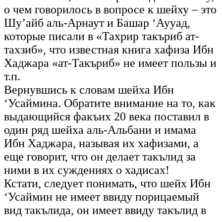
о чем говорилось в вопросе к шейху – это
Шу’айб аль-Арнаут и Башар ‘Аууад,
которые писали в «Тахрир такъриб ат-
тахзиб», что известная книга хафиза Ибн
Хаджара «ат-Такъриб» не имеет пользы и
т.п.
Вернувшись к словам шейха Ибн
‘Усаймина. Обратите внимание на то, как
выдающийся факъих 20 века поставил в
один ряд шейха аль-Альбани и имама
Ибн Хаджара, называя их хафизами, а
еще говорит, что он делает такълид за
ними в их суждениях о хадисах!
Кстати, следует понимать, что шейх Ибн
‘Усаймин не имеет ввиду порицаемый
вид такълида, он имеет ввиду такълид в