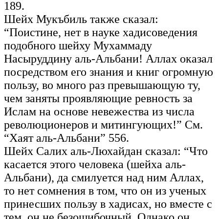
189.
Шейх Мукъбиль также сказал:
“Поистине, нет в науке хадисоведения
подобного шейху Мухаммаду
Насыруддину аль-Альбани! Аллах оказал
посредством его знания и книг огромную
пользу, во много раз превышающую ту,
чем заняты проявляющие ревность за
Ислам на основе невежества из числа
революционеров и митингующих!” См.
“Хаят аль-Альбани” 556.
Шейх Салих аль-Люхайдан сказал: “Что
касается этого человека (шейха аль-
Альбани), да смилуется над ним Аллах,
то нет сомнения в том, что он из ученых
принесших пользу в хадисах, но вместе с
тем, он не безошибочный. Однако он