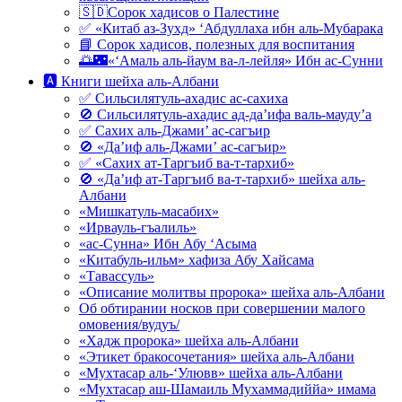
🇸🇩Сорок хадисов о Палестине
✅ «Китаб аз-Зухд» ‘Абдуллаха ибн аль-Мубарака
📘 Сорок хадисов, полезных для воспитания
🌅🌃«‘Амаль аль-йаум ва-л-лейля» Ибн ас-Сунни
🅰 Книги шейха аль-Албани
✅ Сильсилятуль-ахадис ас-сахиха
🚫 Сильсилятуль-ахадис ад-да’ифа валь-мауду’а
✅ Сахих аль-Джами’ ас-сагъир
🚫 «Да’иф аль-Джами’ ас-сагъир»
✅ «Сахих ат-Таргъиб ва-т-тархиб»
🚫 «Да’иф ат-Таргъиб ва-т-тархиб» шейха аль-
Албани
«Мишкатуль-масабих»
«Ирвауль-гъалиль»
«ас-Сунна» Ибн Абу ‘Асыма
«Китабуль-ильм» хафиза Абу Хайсама
«Тавассуль»
«Описание молитвы пророка» шейха аль-Албани
Об обтирании носков при совершении малого
омовения/вудуъ/
«Хадж пророка» шейха аль-Албани
«Этикет бракосочетания» шейха аль-Албани
«Мухтасар аль-‘Улювв» шейха аль-Албани
«Мухтасар аш-Шамаиль Мухаммадиййа» имама