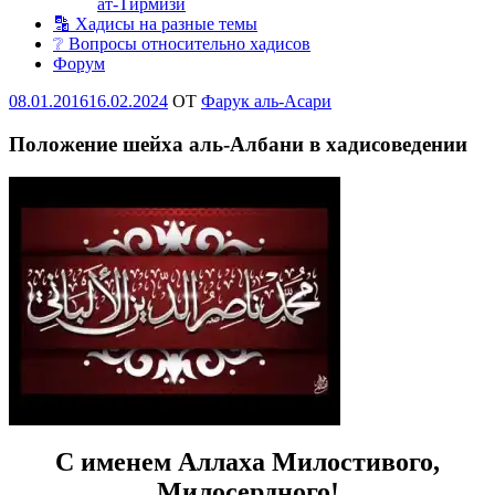
ат-Тирмизи
🔡 Хадисы на разные темы
❔ Вопросы относительно хадисов
Форум
Опубликовано
08.01.2016
16.02.2024
OT
Фарук аль-Асари
Положение шейха аль-Албани в хадисоведении
С именем Аллаха Милостивого,
Милосердного!