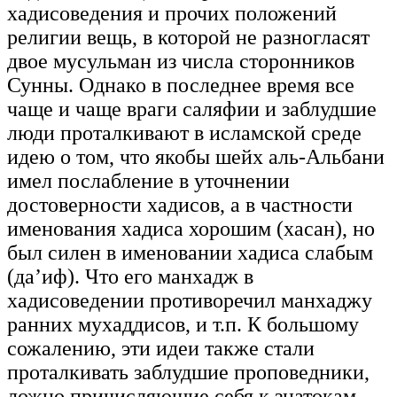
хадисоведения и прочих положений
религии вещь, в которой не разногласят
двое мусульман из числа сторонников
Сунны. Однако в последнее время все
чаще и чаще враги саляфии и заблудшие
люди проталкивают в исламской среде
идею о том, что якобы шейх аль-Альбани
имел послабление в уточнении
достоверности хадисов, а в частности
именования хадиса хорошим (хасан), но
был силен в именовании хадиса слабым
(да’иф). Что его манхадж в
хадисоведении противоречил манхаджу
ранних мухаддисов, и т.п. К большому
сожалению, эти идеи также стали
проталкивать заблудшие проповедники,
ложно причисляющие себя к знатокам