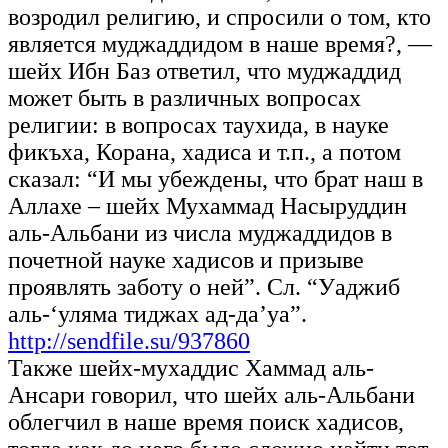
возродил религию, и спросили о том, кто
является муджаддидом в наше время?, —
шейх Ибн Баз ответил, что муджаддид
может быть в различных вопросах
религии: в вопросах таухида, в науке
фикъха, Корана, хадиса и т.п., а потом
сказал: “И мы убеждены, что брат наш в
Аллахе – шейх Мухаммад Насыруддин
аль-Альбани из числа муджаддидов в
почетной науке хадисов и призыве
проявлять заботу о ней”. Сл. “Уаджиб
аль-‘уляма тиджах ад-да’уа”.
http://sendfile.su/937860
Также шейх-мухаддис Хаммад аль-
Ансари говорил, что шейх аль-Альбани
облегчил в наше время поиск хадисов,