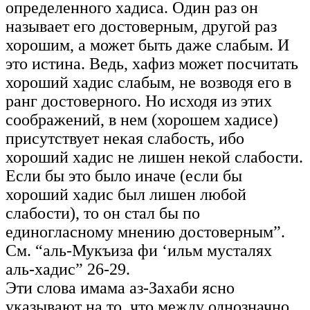
определенного хадиса. Один раз он
называет его достоверным, другой раз
хорошим, а может быть даже слабым. И
это истина. Ведь, хафиз может посчитать
хороший хадис слабым, не возводя его в
ранг достоверного. Но исходя из этих
соображений, в нем (хорошем хадисе)
присутствует некая слабость, ибо
хороший хадис не лишен некой слабости.
Если бы это было иначе (если бы
хороший хадис был лишен любой
слабости), то он стал бы по
единогласному мнению достоверным”.
См. “аль-Мукъиза фи ‘ильм мусталях
аль-хадис” 26-29.
Эти слова имама аз-Захаби ясно
указывают на то, что между однозначно