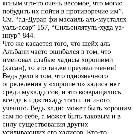
ясным что-то очень весомое, что могло
побудить их пойти в противоречие им”.
См. “ад-Дурар фи масаиль аль-мусталях
уаль-асар” 157, “Сильсилятуль-худа уа-
ннур” 844.
Что же касается того, что шейх аль-
Альбани часто ошибался в том, что
именовал слабые хадисы хорошими
(хасан), то это также преувеличение!
Ведь дело в том, что однозначного
определения у «хорошего» хадиса нет
среди мухаддисов, и это возвращалось
всегда к иджтихаду того или иного
ученого. Ведь хадис может быть хорошим
сам по себе, а может быть таковым и в
силу существования других
усиливающих его хадисов. Кто-то