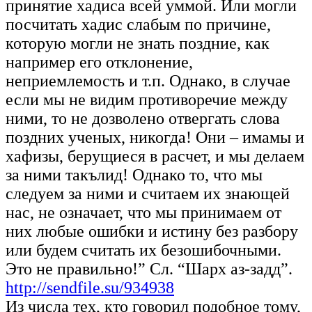
принятие хадиса всей уммой. Или могли
посчитать хадис слабым по причине,
которую могли не знать поздние, как
например его отклонение,
неприемлемость и т.п. Однако, в случае
если мы не видим противоречие между
ними, то не дозволено отвергать слова
поздних ученых, никогда! Они – имамы и
хафизы, берущиеся в расчет, и мы делаем
за ними такълид! Однако то, что мы
следуем за ними и считаем их знающей
нас, не означает, что мы принимаем от
них любые ошибки и истину без разбору
или будем считать их безошибочными.
Это не правильно!” Сл. “Шарх аз-задд”.
http://sendfile.su/934938
Из числа тех, кто говорил подобное тому,