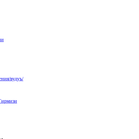
ни
ния/вудуъ/
Тирмизи