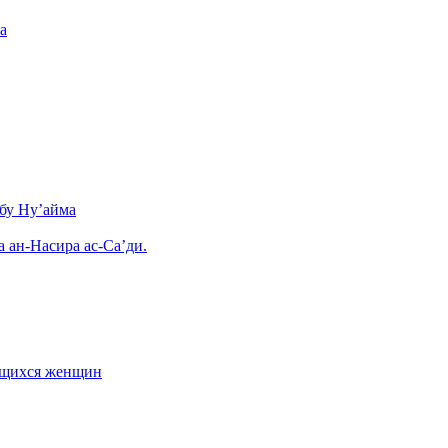
а
бу Ну’айма
а ан-Насира ас-Са’ди.
ающихся женщин