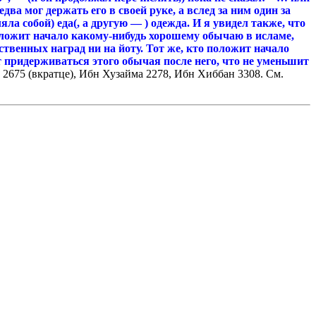
ва мог держать его в своей руке, а вслед за ним один за
яла собой) еда(, а другую — ) одежда. И я увидел также, что
 положит начало какому-нибудь хорошему обычаю в исламе,
бственных наград ни на йоту. Тот же, кто положит начало
ет придерживаться этого обычая после него, что не уменьшит
 2675 (вкратце), Ибн Хузайма 2278, Ибн Хиббан 3308. См.