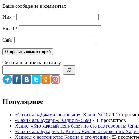
Ваше сообщение в комментах
Имя
*
Email
*
Сайт
Системный поиск по сайту
Популярное
«Сахих аль-Джами’ ас-сагъир». Хадис № 567
1.1k просмо
«Сахих аль-Бухари». Хадис № 5590
718 просмотров
Хадис: «Кто каждый день будет по сто раз говорить: Ля 
«Сахих аль-Бухари». 1. Книга: Начало откровений. Хади
Хадисы о достоинстве Корана и его чтении
483 просмотр