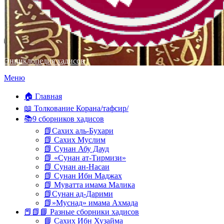
Энциклопедия хадисов
Перейти
Меню
к
содержимому
🏠 Главная
📖 Толкование Корана/тафсир/
📚9 сборников хадисов
📗Сахих аль-Бухари
📗 Сахих Муслим
📗 Сунан Абу Дауд
📗 «Сунан ат-Тирмизи»
📗 Сунан ан-Насаи
📗 Сунан Ибн Маджах
📗 Муватта имама Малика
📗Сунан ад-Дарими
📗»Муснад» имама Ахмада
📕📗📘 Разные сборники хадисов
📘 Сахих Ибн Хузайма