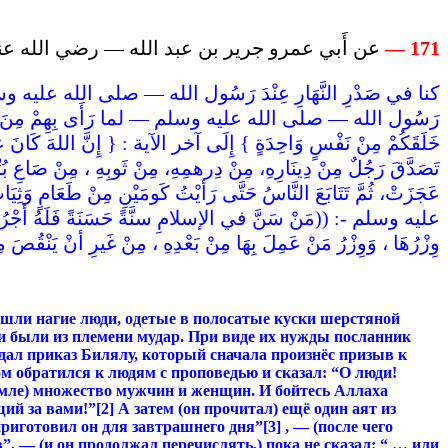
عن أَبي عمرو جرير بن عبد الله — رضي الله عن :
171 —
كنا في صَدْرِ النَّهَارِ عِنْدَ رَسُول الله — صلى الله عليه وسلم — فَجَ
رَسُول الله — صلى الله عليه وسلم — لما رَأَى بِهِمْ مِنَ الفَاقَة ، فَدَخَل
خَلَقَكُمْ مِنْ نَفْسٍ وَاحِدَةٍ } إِلَى آخر الآية : { إِنَّ اللهَ كَانَ عَ }
تَصَدَّقَ رَجُلٌ مِنْ دِينَارِهِ، مِنْ دِرهمِهِ، مِنْ ثَوبِهِ ، مِنْ صَاعِ بُر
عَجَزَتْ، ثُمَّ تَتَابَعَ النَّاسُ حَتَّى رَأيْتُ كَومَيْنِ مِنْ طَعَا
عليه وسلم -: ((مَنْ سَنَّ في الإسلامِ سنَّةً حَسَنَةً فَلَهُ أجْرُهَا، و
وِزْرُهَا ، وَوِزْرُ مَنْ عَمِلَ بِهَا مِنْ بَعْدِهِ ، مِنْ غَيرِ أنْ يَن ))
ишли нагие люди,
одетые в полосатые куски шерстяной
ни были из племени мудар. При виде их нужды посланник
отдал приказ Билялу, который сначала произнёс призыв к
том обратился к людям с проповедью и сказал: “О люди!
 земле) множество мужчин и женщин. И бойтесь Аллаха
щий за
вами
!”
[2]
А затем (он прочитал) ещё один аят из
 приготовил он для завтрашнего
дня
”
[3]
, — (после чего
”, — (и он продолжал перечислять,) пока не сказал: “ … или