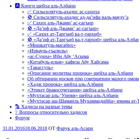
🅰 Книги шейха аль-Албани
✅ Сильсилятуль-ахадис ас-сахиха
🚫 Сильсилятуль-ахадис ад-да’ифа валь-мауду’а
✅ Сахих аль-Джами’ ас-сагъир
🚫 «Да’иф аль-Джами’ ас-сагъир»
✅ «Сахих ат-Таргъиб ва-т-тархиб»
🚫 «Да’иф ат-Таргъиб ва-т-тархиб» шейха аль-Алба
«Мишкатуль-масабих»
«Ирвауль-гъалиль»
«ас-Сунна» Ибн Абу ‘Асыма
«Китабуль-ильм» хафиза Абу Хайсама
«Тавассуль»
«Описание молитвы пророка» шейха аль-Албани
Об обтирании носков при совершении малого омове
«Хадж пророка» шейха аль-Албани
«Этикет бракосочетания» шейха аль-Албани
«Мухтасар аль-‘Улювв» шейха аль-Албани
«Мухтасар аш-Шамаиль Мухаммадиййа» имама ат-
🔡 Хадисы на разные темы
❔ Вопросы относительно хадисов
Форум
Опубликовано
31.01.2016
18.06.2018
OT
Фарук аль-Асари