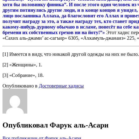
хотя бы половинку финика”. И после этого один человек из ч
другим потянулись другие люди, и в конце концов я
увидел,
лицо посланника Аллаха, да благословит его Аллах и привет
получит награду за это, а также награду тех, кто станет пр
какому-нибудь дурному обычаю в исламе, понесёт на себе как
бремени их собственных грехов ни на йоту!”»
Этот хадис пер
«Сахих аль-джами’ ас-сагъир» 6305, «Ахкамуль-джанаиз» 225,
[1] Имеется в виду, что никакой другой одежды на них не было.
[2] «Женщины», 1.
[3] «Собрание», 18.
Опубликовано в
Достоверные хадисы
Опубликовал
Фарук аль-Асари
Все публикации от Фарук аль-Асари