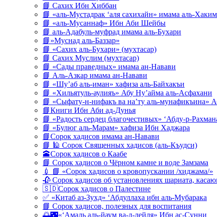
📘 Сахих Ибн Хиббан
📘 «аль-Мустадрак ‘аля сахихайн» имама аль-Хаким
📘 «аль-Мусаннаф» Ибн Аби Шейбы
📘 аль-Адабуль-муфрад имама аль-Бухари
📘»Муснад аль-Баззар»
📘 «Сахих аль-Бухари» (мухтасар)
📘 Сахих Муслим (мухтасар)
📘 «Сады праведных» имама ан-Навави
📘 Аль-Азкар имама ан-Навави
📘 «Шу’аб аль-иман» хафиза аль-Байхакъи
📘 «Хильятуль-аулияъ» Абу Ну’айма аль-Асфахани
📘 «Сыфату-н-нифакъ ва на’ту аль-мунафикъина» А
📘Книги Ибн Аби ад-Дунья
📘 «Радость сердец благочестивых» ‘Абду-р-Рахман
📘 «Булюг аль-Марам» хафиза Ибн Хаджара
📘Сорок хадисов имама ан-Навави
📘 🕌 Сорок Священных хадисов (аль-Къудси)
🕋Сорок хадисов о Каабе
📘 Сорок хадисов о Чёрном камне и воде Замзама
💉 📘 «Сорок хадисов о кровопускании /хиджама/»
🥀 Сорок хадисов об установлениях шариата, кас
🇸🇩Сорок хадисов о Палестине
✅ «Китаб аз-Зухд» ‘Абдуллаха ибн аль-Мубарака
📘 Сорок хадисов, полезных для воспитания
🌅🌃«‘Амаль аль-йаум ва-л-лейля» Ибн ас-Сунни