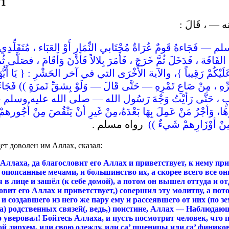
71
ه — ، قَالَ
اءهُ قَومٌ عُرَاةٌ مُجْتَابي النِّمَار أَوْ العَبَاء ، مُتَقَلِّدِي الس
َ ثُمَّ خَرَجَ ، فَأَمَرَ بِلالاً فَأَذَّنَ وَأَقَامَ ، فصَلَّى ثُمَّ خَطَب
لَيْكُمْ رَقِيباً }، والآية الأُخْرَى التي في آخر الحَشْرِ : { يَا أَيُّهَا ا
ِّهِ ، مِنْ صَاعِ تَمْرِهِ — حَتَّى قَالَ — وَلَوْ بِشقِّ تَمرَةٍ )) فَجَاءَ رَ
مٍ وَثِيَابٍ ، حَتَّى رَأيْتُ وَجْهَ رَسُول الله — صلى الله عليه وسلم —
َأجْرُ مَنْ عَمِلَ بِهَا بَعْدَهُ،مِنْ غَيرِ أنْ يَنْقُصَ مِنْ أُجُورهمْ ش
ْقُصَ مِنْ أوْزَارِهمْ شَيءٌ
رواه مسلم .
ет доволен им Аллах, сказал:
Аллаха, да благословит его Аллах и приветствует, к нему пр
опоясанные мечами, и большинство их, а скорее всего все о
я в лице и зашёл (к себе домой), а потом он вышел оттуда и 
ловит его Аллах и приветствует,) совершил эту молитву, а по
, и создавшего из него же пару ему и рассеявшего от них (по
ва) родственных связей(, ведь,) поистине, Аллах — Наблюдаю
то уверовал! Бойтесь Аллаха, и пусть посмотрит человек, что
ой дирхем, или свою одежду, или са’ пшеницы или са’ фиников