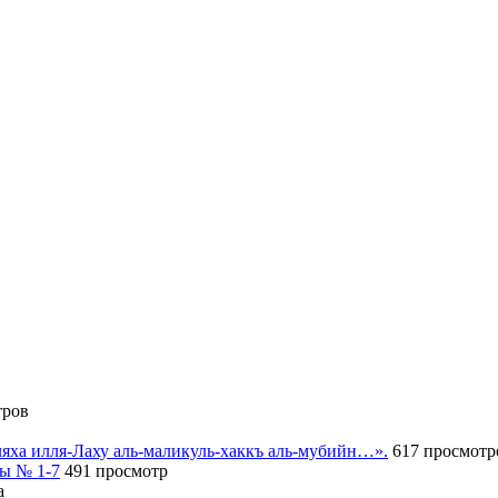
тров
иляха илля-Лаху аль-маликуль-хаккъ аль-мубийн…».
617 просмотр
сы № 1-7
491 просмотр
а