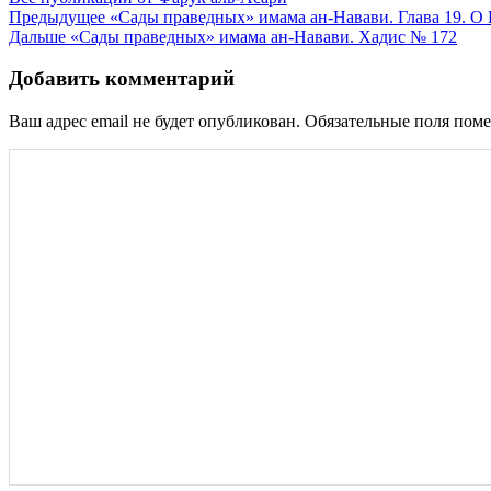
Навигация
Предыдущее
«Сады праведных» имама ан-Навави. Глава
Дальше
«Сады праведных» имама ан-Навави. Хадис № 172
по
записям
Добавить комментарий
Ваш адрес email не будет опубликован.
Обязательные поля пом