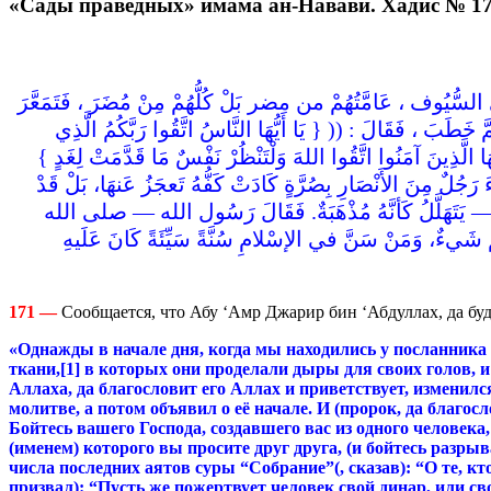
«Сады праведных» имама ан-Навави. Хадис № 1
ُّيُوف ، عَامَّتُهُمْ من مضر بَلْ كُلُّهُمْ مِنْ مُضَرَ ، فَتَمَعَّرَ
َ ، فَقَالَ : (( { يَا أَيُّهَا النَّاسُ اتَّقُوا رَبَّكُمُ الَّذِي
لَّذِينَ آمَنُوا اتَّقُوا اللهَ وَلْتَنْظُرْ نَفْسٌ مَا قَدَّمَتْ لِغَدٍ
جُلٌ مِنَ الأَنْصَارِ بِصُرَّةٍ كَادَتْ كَفُّهُ تَعجَزُ عَنهَا، بَلْ قَدْ
 يَتَهَلَّلُ كَأنَّهُ مُذْهَبَةٌ. فَقَالَ رَسُول الله — صلى الله
َيءٌ، وَمَنْ سَنَّ في الإسْلامِ سُنَّةً سَيِّئَةً كَانَ عَلَيهِ
171 —
Сообщается, что Абу ‘Амр Джарир бин ‘Абдуллах, да буд
«Однажды в начале дня, когда мы находились у посланника 
ткани
,
[1]
в которых они проделали дыры для своих голов, и 
Аллаха, да благословит его Аллах и приветствует, изменилс
молитве, а потом объявил о её начале. И (пророк, да благос
Бойтесь вашего Господа, создавшего вас из одного человека
(именем) которого вы просите друг друга, (и бойтесь разры
числа последних аятов суры “Собрание”(, сказав): “О те, к
призвал): “Пусть же пожертвует человек свой динар, или св