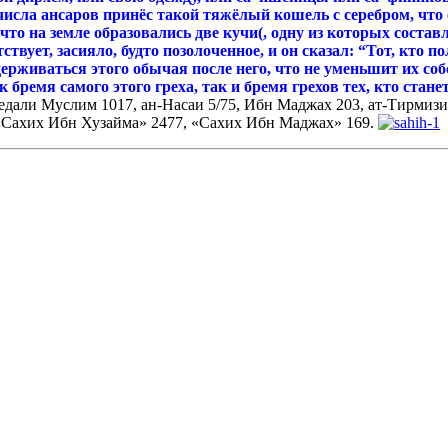
исла ансаров принёс такой тяжёлый кошель с серебром, что ед
 что на земле образовались две кучи(, одну из которых составл
ствует, засияло, будто позолоченное, и он сказал: “Тот, кто
идерживаться этого обычая после него, что не уменьшит их со
 бремя самого этого греха, так и бремя грехов тех, кто стан
едали Муслим 1017, ан-Насаи 5/75, Ибн Маджах 203, ат-Тирмизи
 «Сахих Ибн Хузайма» 2477, «Сахих Ибн Маджах» 169.