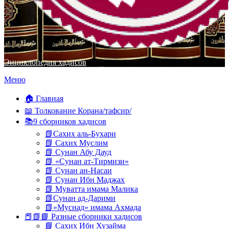
Энциклопедия хадисов
Перейти
Меню
к
содержимому
🏠 Главная
📖 Толкование Корана/тафсир/
📚9 сборников хадисов
📗Сахих аль-Бухари
📗 Сахих Муслим
📗 Сунан Абу Дауд
📗 «Сунан ат-Тирмизи»
📗 Сунан ан-Насаи
📗 Сунан Ибн Маджах
📗 Муватта имама Малика
📗Сунан ад-Дарими
📗»Муснад» имама Ахмада
📕📗📘 Разные сборники хадисов
📘 Сахих Ибн Хузайма