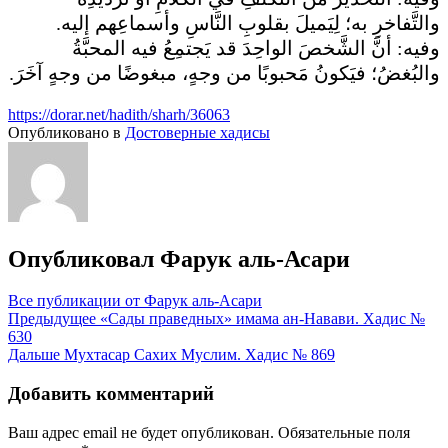
والتَّفاخرِ به؛ لِيَميلَ بقلوبِ النَّاسِ وأسماعِهم إليه.
وفيه: أنَّ الشَّخصَ الواحِدَ قد يَجتمِعُ فيه المحبَّةُ
والبُغضُ؛ فيَكونُ مَحبوبًا من وجهٍ، مبغوضًا من وجهٍ آخَرَ.
https://dorar.net/hadith/sharh/36063
Опубликовано в
Достоверные хадисы
Опубликовал
Фарук аль-Асари
Все публикации от Фарук аль-Асари
Навигация
Предыдущее
«Сады праведных» имама ан-Навави. Хадис №
630
по
Дальше
Мухтасар Сахих Муслим. Хадис № 869
записям
Добавить комментарий
Ваш адрес email не будет опубликован.
Обязательные поля