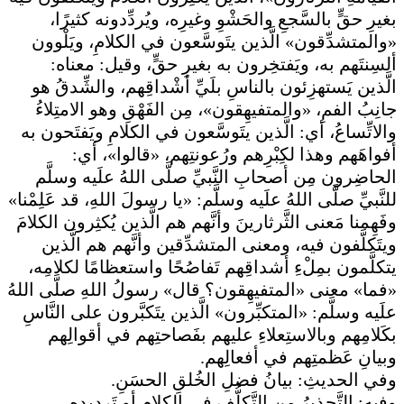
بغيرِ حقٍّ بالسَّجعِ والحَشْوِ وغيرِه، ويُردِّدونه كثيرًا،
«والمتشدِّقون» الَّذين يتَوسَّعون في الكلامِ، ويَلْوون
ألسِنتَهم به، ويَفتخِرون به بغيرِ حقٍّ، وقيل: معناه:
الَّذين يَستهزِئون بالناسِ بلَيِّ أشْداقِهم، والشِّدقُ هو
جانِبُ الفمِ، «والمتفيهِقون»، مِن الفَهْقِ وهو الامتِلاءُ
والاتِّساعُ، أي: الَّذين يتَوسَّعون في الكلامِ ويَفتَحون به
أفواهَهم وهذا لكِبْرِهم ورُعونتِهم، «قالوا»، أي:
الحاضِرون مِن أصحابِ النَّبيِّ صلَّى اللهُ علَيه وسلَّم
للنَّبيِّ صلَّى اللهُ علَيه وسلَّم: «يا رسولَ اللهِ، قد عَلِمْنا»
وفَهِمنا مَعنى الثَّرثارينَ وأنَّهم هم الَّذين يُكثِرون الكلامَ
ويتَكلَّفون فيه، ومعنى المتشدِّقين وأنَّهم هم الَّذين
يتكلَّمون بمِلْءِ أشداقِهم تَفاصُحًا واستعظامًا لكلامِه،
«فما» معنى «المتفيهِقون؟ قال» رسولُ اللهِ صلَّى اللهُ
علَيه وسلَّم: «المتكبِّرون» الَّذين يتَكبَّرون على النَّاسِ
بكَلامِهم وبالاستِعلاءِ عليهم بفَصاحتِهم في أقوالِهم
وبيانِ عَظمتِهم في أفعالِهم.
وفي الحديثِ: بيانُ فضلِ الخُلقِ الحسَنِ.
وفيه: التَّحذيرُ من التَّكلُّفِ في الكلامِ أو تَرديدِه