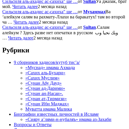
Сильсиля аль-ахадис ас-сахиха" ше …
от
Sultan
Уа джазак, брат
мой.
Читать далее
2 месяца назад
Сильсиля аль-ахадис ас-сахиха" ше …
от
Мухаммад
Ва
‘алейкум салям ва рахмату-Ллахи ва баракатух! там во второй
ча …
Читать далее
2 месяца назад
Сильсиля аль-ахадис ас-сахиха" ше …
от
Sultan
.Салам
алейкум ? Здесь разве нет опечатки в русском وبك نحيا وب
…
Читать далее
2 месяца назад
Рубрики
9 сборников хадисов/кутуб тис’а/
«Муснад» имама Ахмада
«Сахих аль-Бухари»
«Сахих Муслим»
«Сунан Абу Дауд»
«Сунан ад-Дарими»
«Сунан ан-Насаи».
«Сунан ат-Тирмизи»
«Сунан Ибн Маджах»
Муватта имама Малика
Биографии известных личностей в Исламе
«Сияру а’лями-н-нубаляъ» имама аз-Захаби
Вопросы и Ответы