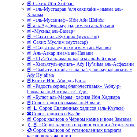
📘 Сахих Ибн Хиббан
📘 «аль-Мустадрак ‘аля сахихайн» имама аль-
Хакима
📘 «аль-Мусаннаф» Ибн Аби Шейбы
📘 аль-Адабуль-муфрад имама аль-Бухари
📘»Муснад аль-Баззар»
📘 «Сахих аль-Бухари» (мухтасар)
📘 Сахих Муслим (мухтасар)
📘 «Сады праведных» имама ан-Навави
📘 Аль-Азкар имама ан-Навави
📘 «Шу’аб аль-иман» хафиза аль-Байхакъи
📘 «Хильятуль-аулияъ» Абу Ну’айма аль-Асфахани
📘 «Сыфату-н-нифакъ ва на’ту аль-мунафикъина»
Абу Ну’айма
📘Книги Ибн Аби ад-Дунья
📘 «Радость сердец благочестивых» ‘Абду-р-
Рахмана ан-Насира ас-Са’ди.
📘 «Булюг аль-Марам» хафиза Ибн Хаджара
📘Сорок хадисов имама ан-Навави
📘 🕌 Сорок Священных хадисов (аль-Къудси)
🕋Сорок хадисов о Каабе
📘 Сорок хадисов о Чёрном камне и воде Замзама
💉 📘 «Сорок хадисов о кровопускании /хиджама/»
🥀 Сорок хадисов об установлениях шариата,
касающихся женщин