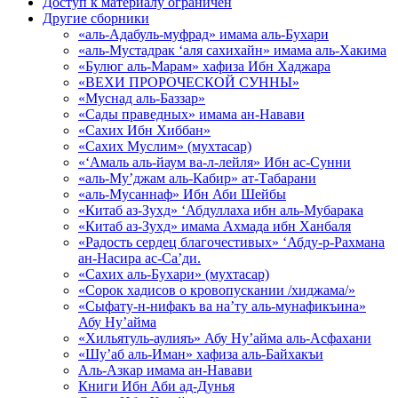
Доступ к материалу ограничен
Другие сборники
«аль-Адабуль-муфрад» имама аль-Бухари
«аль-Мустадрак ‘аля сахихайн» имама аль-Хакима
«Булюг аль-Марам» хафиза Ибн Хаджара
«ВЕХИ ПРОРОЧЕСКОЙ СУННЫ»
«Муснад аль-Баззар»
«Сады праведных» имама ан-Навави
«Сахих Ибн Хиббан»
«Сахих Муслим» (мухтасар)
«‘Амаль аль-йаум ва-л-лейля» Ибн ас-Сунни
«аль-Му’джам аль-Кабир» ат-Табарани
«аль-Мусаннаф» Ибн Аби Шейбы
«Китаб аз-Зухд» ‘Абдуллаха ибн аль-Мубарака
«Китаб аз-Зухд» имама Ахмада ибн Ханбаля
«Радость сердец благочестивых» ‘Абду-р-Рахмана
ан-Насира ас-Са’ди.
«Сахих аль-Бухари» (мухтасар)
«Сорок хадисов о кровопускании /хиджама/»
«Сыфату-н-нифакъ ва на’ту аль-мунафикъина»
Абу Ну’айма
«Хильятуль-аулияъ» Абу Ну’айма аль-Асфахани
«Шу’аб аль-Иман» хафиза аль-Байхакъи
Аль-Азкар имама ан-Навави
Книги Ибн Аби ад-Дунья