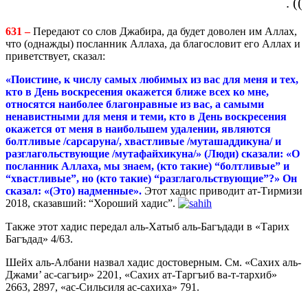
)) .
631 –
Передают со слов Джабира, да будет доволен им Аллах,
что (однажды) посланник Аллаха, да благословит его Аллах и
приветствует, сказал:
«Поистине, к числу самых любимых из вас для меня и тех,
кто в День воскресения окажется ближе всех ко мне,
относятся наиболее благонравные из вас, а самыми
ненавистными для меня и теми, кто в День воскресения
окажется от меня в наибольшем удалении, являются
болтливые /сарсаруна/, хвастливые /муташаддикуна/ и
разглагольствующие /мутафайхикуна/» (Люди) сказали: «О
посланник Аллаха, мы знаем, (кто такие) “болтливые” и
“хвастливые”, но (кто такие) “разглагольствующие”?» Он
сказал: «(Это) надменные».
Этот хадис приводит ат-Тирмизи
2018, сказавший: “Хороший хадис”.
Также этот хадис передал аль-Хатыб аль-Багъдади в «Тарих
Багъдад» 4/63.
Шейх аль-Албани назвал хадис достоверным. См. «Сахих аль-
Джами’ ас-сагъир» 2201, «Сахих ат-Таргъиб ва-т-тархиб»
2663, 2897, «ас-Сильсиля ас-сахиха» 791.