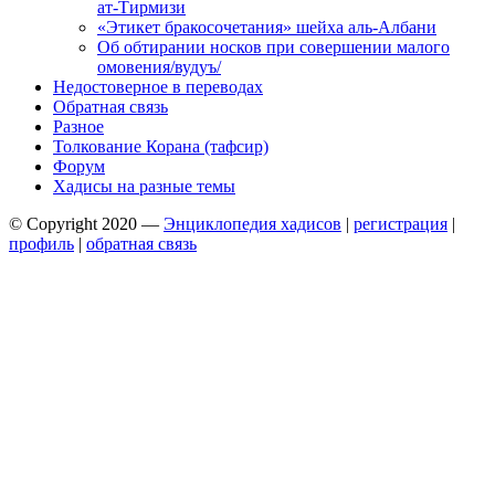
ат-Тирмизи
«Этикет бракосочетания» шейха аль-Албани
Об обтирании носков при совершении малого
омовения/вудуъ/
Недостоверное в переводах
Обратная связь
Разное
Толкование Корана (тафсир)
Форум
Хадисы на разные темы
© Copyright 2020 —
Энциклопедия хадисов
|
регистрация
|
профиль
|
обратная связь
Wisteria Theme by
WPFriendship
⋅
Powered by
WordPress