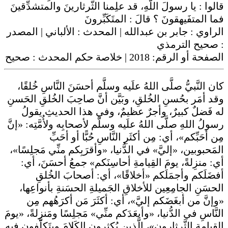
قالوا : يا رسولَ اللَّهِ، قد علِمنا الثَّرثارينَ والمتشدِّقينَ
فما المتفَيهقونَ ؟ قالَ : المتَكَبِّرونَ
الراوي :
جابر بن عبدالله
| المحدث :
الألباني
| المصدر
صحيح الترمذي
:
صحيح
| خلاصة حكم المحدث :
2018
الصفحة أو الرقم:
كان النَّبيُّ صلَّى اللهُ علَيه وسلَّم أحسَنَ النَّاسِ خُلقًا،
وقد أمَر بحُسنِ الخُلقِ، وبَيَّن أنَّ صاحِبَ الخُلقِ الحَسنِ
له فَضلٌ كبيرٌ، وأجرٌ عظيمٌ، وفي هذا الحديثِ يقولُ
رسولُ اللهِ صلَّى اللهُ علَيه وسلَّم لأصحابِه ولأُمَّتِه: «إنَّ
مِن أحَبِّكم»، أي: مِن أكثَرِ النَّاسِ حُبًّا أو أحَبِّ
المَحبوبين، «إليَّ» في الدُّنيا، «وأقرَبِكم منِّي مَجلِسًا»،
أي: منزِلةً، يومَ القِيامةِ أحاسِنَكم» جمعُ أحسَنَ، أي:
أفضَلَكم وأجمَلَكم «أخلاقًا»، أي: أصحابَ الخُلقِ
الحسَنِ الجامِعِين للأخلاقِ الجَميلةِ الحسَنةِ بأنواعِها،
«وإنَّ من أبغَضَكم إليَّ»، أي: أكثَرَ مَن أكرَهُهم مِن
النَّاسِ في الدُّنيا، «وأبعَدَكم منِّي» مَجلِسًا ومَنزِلةً، «يومَ
القيامةِ الثَّرثارون»، الَّذين يُكثِرون الكَلامَ ويتَكلَّفون فيه