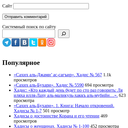
Сайт
Системный поиск по сайту
Популярное
«Сахих аль-Джами’ ас-сагъир». Хадис № 567
1.1k
просмотров
«Сахих аль-Бухари». Хадис № 5590
694 просмотра
Хадис: «Кто каждый день будет по сто раз говорить: Ля
иляха илля-Лаху аль-маликуль-хаккъ аль-мубийн…».
623
просмотра
«Сахих аль-Бухари». 1. Книга: Начало откровений.
Хадисы № 1-7
501 просмотр
Хадисы о достоинстве Корана и его чтении
469
просмотров
Хадисы о женщинах. Хадисы № 1-100
452 просмотра