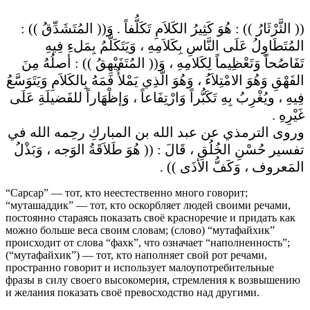
(( الثَّرْثَارُ )) : هُوَ كَثِيرُ الكَلاَمِ تَكَلُّفاً . وَ(( المُتَشَدِّقُ )) :
المُتَطَاوِلُ عَلَى النَّاسِ بِكَلاَمِهِ ، وَيَتَكَلَّمُ بِمَلءِ فِيهِ
تَفَاصُحاً وَتَعْظِيماً لِكَلامِهِ ، وَ(( المُتَفَيْهِقُ )) : أصلُهُ مِنَ
الفَهْقِ وَهُوَ الامْتِلاَءُ ، وَهُوَ الَّذِي يَمْلأُ فَمَهُ بِالكَلاَمِ وَيَتَوَسَّعُ
فِيهِ ، ويُغْرِبُ بِهِ تَكَبُّراً وَارْتِفَاعاً ، وَإظْهَاراً للفَضيلَةِ عَلَى
غَيْرِهِ .
وروى الترمذي عن عبد الله بن المباركِ رحِمه الله في
تفسير حُسْنِ الخُلُقِ ، قَالَ : (( هُوَ طَلاَقَةُ الوَجه ، وَبَذْلُ
المَعروف ، وَكَفُّ الأذَى )) .
“Сарсар” — тот, кто неестественно много говорит;
“муташаддик” — тот, кто оскорбляет людей своими речами,
постоянно стараясь показать своё красноречие и придать как
можно больше веса своим словам; (слово) “мутафайхик”
происходит от слова “фахк”, что означает “наполненность”;
(“мутафайхик”) — тот, кто наполняет свой рот речами,
пространно говорит и использует малоупотребительные
фразы в силу своего высокомерия, стремления к возвышению
и желания показать своё превосходство над другими.