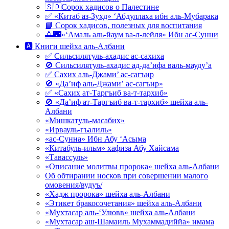
🇸🇩Сорок хадисов о Палестине
✅ «Китаб аз-Зухд» ‘Абдуллаха ибн аль-Мубарака
📘 Сорок хадисов, полезных для воспитания
🌅🌃«‘Амаль аль-йаум ва-л-лейля» Ибн ас-Сунни
🅰 Книги шейха аль-Албани
✅ Сильсилятуль-ахадис ас-сахиха
🚫 Сильсилятуль-ахадис ад-да’ифа валь-мауду’а
✅ Сахих аль-Джами’ ас-сагъир
🚫 «Да’иф аль-Джами’ ас-сагъир»
✅ «Сахих ат-Таргъиб ва-т-тархиб»
🚫 «Да’иф ат-Таргъиб ва-т-тархиб» шейха аль-
Албани
«Мишкатуль-масабих»
«Ирвауль-гъалиль»
«ас-Сунна» Ибн Абу ‘Асыма
«Китабуль-ильм» хафиза Абу Хайсама
«Тавассуль»
«Описание молитвы пророка» шейха аль-Албани
Об обтирании носков при совершении малого
омовения/вудуъ/
«Хадж пророка» шейха аль-Албани
«Этикет бракосочетания» шейха аль-Албани
«Мухтасар аль-‘Улювв» шейха аль-Албани
«Мухтасар аш-Шамаиль Мухаммадиййа» имама