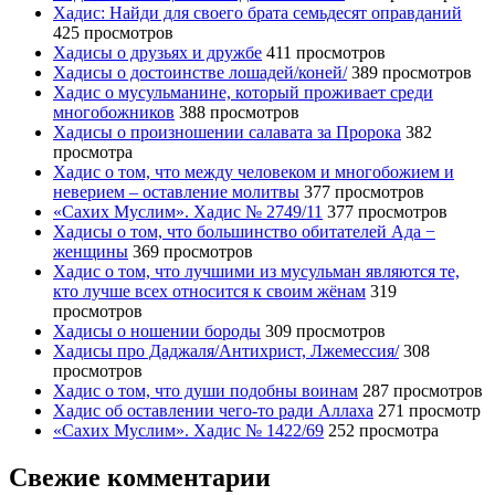
Хадис: Найди для своего брата семьдесят оправданий
425 просмотров
Хадисы о друзьях и дружбе
411 просмотров
Хадисы о достоинстве лошадей/коней/
389 просмотров
Хадис о мусульманине, который проживает среди
многобожников
388 просмотров
Хадисы о произношении салавата за Пророка
382
просмотра
Хадис о том, что между человеком и многобожием и
неверием – оставление молитвы
377 просмотров
«Сахих Муслим». Хадис № 2749/11
377 просмотров
Хадисы о том, что большинство обитателей Ада −
женщины
369 просмотров
Хадис о том, что лучшими из мусульман являются те,
кто лучше всех относится к своим жёнам
319
просмотров
Хадисы о ношении бороды
309 просмотров
Хадисы про Даджаля/Антихрист, Лжемессия/
308
просмотров
Хадис о том, что души подобны воинам
287 просмотров
Хадис об оставлении чего-то ради Аллаха
271 просмотр
«Сахих Муслим». Хадис № 1422/69
252 просмотра
Свежие комментарии