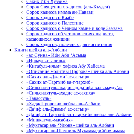
Сахих Ибн Хузайма
Сорок Священных хадисов (аль-Къудси)
Сорок хадисов имама ан-Навави
Сорок хадисов о Каабе
Сорок хадисов о Палестине
Сорок хадисов о Чёрном камне и воде Замзама
Сорок хадисов об установлениях шариата,
касающихся женщин
Сорок хадисов, полезных для воспитания
Книги шейха аль-Албани
«ас-Сунна» Ибн Аби ‘Асыма
«Ирвауль-гъалиль»
«Китабуль-ильм» хафиза Абу Хайсама
«Описание молитвы Пророка» шейха аль-Албани
«Сахих аль-Джами’ ас-сагъир»
«Сахих ат-Таргъиб ва-т-тархиб»
«Сильсилятуль-ахадис ад-да’ифа валь-мауду’а»
«Сильсилятуль-ахадис ас-сахиха»
«Тавассуль»
«Хадж Пророка» шейха аль-Албани
«Да’иф аль-Джами’ ас-сагъир»
«Да’иф ат-Таргъиб ва-т-тархиб» шейха аль-Албани
«Мишкатуль-масабих»
«Мухтасар аль-‘Улювв» шейха аль-Албани
«Мухтасар аш-Шамаиль Мухаммадиййа» имама