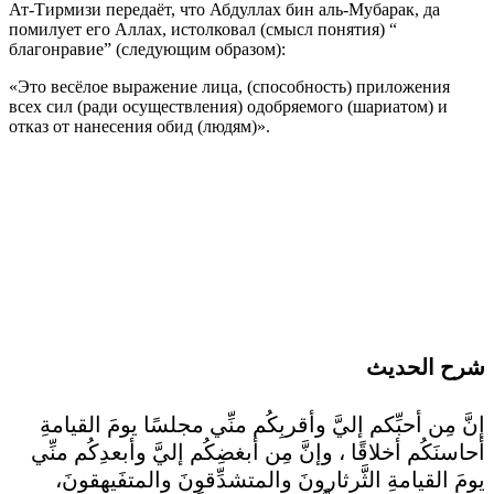
Ат-Тирмизи передаёт, что Абдуллах бин аль-Мубарак, да
помилует его Аллах, истолковал (смысл понятия) “
благонравие” (следующим образом):
«Это весёлое выражение лица, (способность) приложения
всех сил (ради осуществления) одобряемого (шариатом) и
отказ от нанесения обид (людям)».
شرح الحديث
إنَّ مِن أحبِّكم إليَّ وأقربِكُم منِّي مجلسًا يومَ القيامةِ
أحاسنَكُم أخلاقًا ، وإنَّ مِن أبغضِكُم إليَّ وأبعدِكُم منِّي
يومَ القيامةِ الثَّرثارونَ والمتشدِّقونَ والمتفَيهِقونَ،