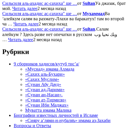
Сильсиля аль-ахадис ас-сахиха" ше …
от
Sultan
Уа джазак, брат
мой.
Читать далее
2 месяца назад
Сильсиля аль-ахадис ас-сахиха" ше …
от
Мухаммад
Ва
‘алейкум салям ва рахмату-Ллахи ва баракатух! там во второй
ча …
Читать далее
2 месяца назад
Сильсиля аль-ахадис ас-сахиха" ше …
от
Sultan
.Салам
алейкум ? Здесь разве нет опечатки в русском وبك نحيا وب
…
Читать далее
2 месяца назад
Рубрики
9 сборников хадисов/кутуб тис’а/
«Муснад» имама Ахмада
«Сахих аль-Бухари»
«Сахих Муслим»
«Сунан Абу Дауд»
«Сунан ад-Дарими»
«Сунан ан-Насаи».
«Сунан ат-Тирмизи»
«Сунан Ибн Маджах»
Муватта имама Малика
Биографии известных личностей в Исламе
«Сияру а’лями-н-нубаляъ» имама аз-Захаби
Вопросы и Ответы