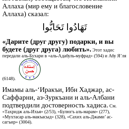
Аллаха (мир ему и благословение
Аллаха) сказал:
تَهَادُوا تَحَابُّوا
«Дарите (друг другу) подарки, и вы
будете (друг друга) любить».
Этот хадис
передали аль-Бухари в «аль-Адабуль-муфрад» (594) и Абу Я’ля
(6148).
Имамы аль-‘Иракъи, Ибн Хаджар, ас-
Саффарни, аз-Зуркъани и аль-Албани
подтвердили достоверность хадиса.
См.
«Тахридж аль-Ихья» (2/53), «Булюгъ аль-марам» (277),
«Мухтасар аль-макъасыд» (328), «Сахих аль-Джами’ ас-
сагъир» (3004).