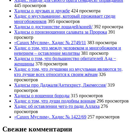
Хадис: Найди для своего брата семьдесят оправданий
445 просмотров
Хадисы о друзьях и дружбе
424 просмотра
Хадис о мусульманине, который проживает среди
многобожников
395 просмотров
Хадисы о достоинстве лошадей/коней/
392 просмотра
Хадисы о произношении салавата за Пророка
391
просмотр
«Сахих Муслим». Хадис № 2749/11
383 просмотра
Хадис о том, что между человеком и многобожием и
неверием – оставление молитвы
381 просмотр
Хадисы о том, что большинство обитателей Ада −
женщины
378 просмотров
Хадис о том, что лучшими из мусульман являются те,
кто лучше всех относится к своим жёнам
326
просмотров
Хадисы про Даджаля/Антихрист, Лжемессия/
319
просмотров
Хадисы о ношении бороды
315 просмотров
Хадис о том, что души подобны воинам
296 просмотров
Хадис об оставлении чего-то ради Аллаха
276
просмотров
«Сахих Муслим». Хадис № 1422/69
257 просмотров
Свежие комментарии