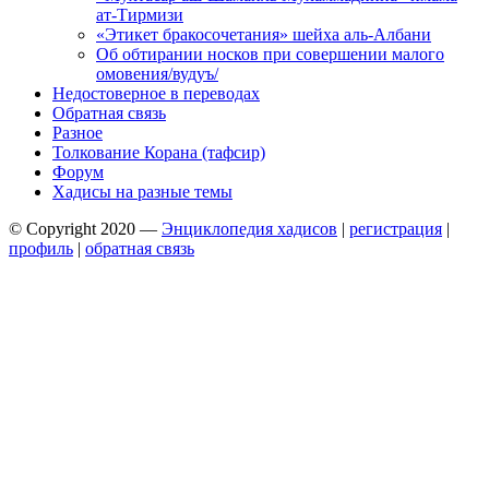
ат-Тирмизи
«Этикет бракосочетания» шейха аль-Албани
Об обтирании носков при совершении малого
омовения/вудуъ/
Недостоверное в переводах
Обратная связь
Разное
Толкование Корана (тафсир)
Форум
Хадисы на разные темы
© Copyright 2020 —
Энциклопедия хадисов
|
регистрация
|
профиль
|
обратная связь
Wisteria Theme by
WPFriendship
⋅
Powered by
WordPress