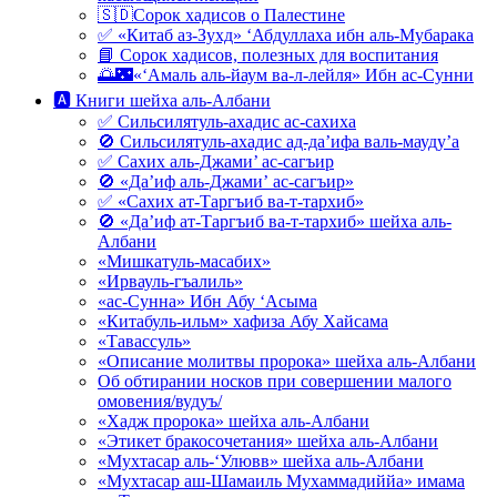
🇸🇩Сорок хадисов о Палестине
✅ «Китаб аз-Зухд» ‘Абдуллаха ибн аль-Мубарака
📘 Сорок хадисов, полезных для воспитания
🌅🌃«‘Амаль аль-йаум ва-л-лейля» Ибн ас-Сунни
🅰 Книги шейха аль-Албани
✅ Сильсилятуль-ахадис ас-сахиха
🚫 Сильсилятуль-ахадис ад-да’ифа валь-мауду’а
✅ Сахих аль-Джами’ ас-сагъир
🚫 «Да’иф аль-Джами’ ас-сагъир»
✅ «Сахих ат-Таргъиб ва-т-тархиб»
🚫 «Да’иф ат-Таргъиб ва-т-тархиб» шейха аль-
Албани
«Мишкатуль-масабих»
«Ирвауль-гъалиль»
«ас-Сунна» Ибн Абу ‘Асыма
«Китабуль-ильм» хафиза Абу Хайсама
«Тавассуль»
«Описание молитвы пророка» шейха аль-Албани
Об обтирании носков при совершении малого
омовения/вудуъ/
«Хадж пророка» шейха аль-Албани
«Этикет бракосочетания» шейха аль-Албани
«Мухтасар аль-‘Улювв» шейха аль-Албани
«Мухтасар аш-Шамаиль Мухаммадиййа» имама