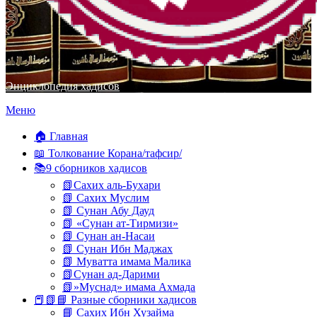
Энциклопедия хадисов
Перейти
Меню
к
содержимому
🏠 Главная
📖 Толкование Корана/тафсир/
📚9 сборников хадисов
📗Сахих аль-Бухари
📗 Сахих Муслим
📗 Сунан Абу Дауд
📗 «Сунан ат-Тирмизи»
📗 Сунан ан-Насаи
📗 Сунан Ибн Маджах
📗 Муватта имама Малика
📗Сунан ад-Дарими
📗»Муснад» имама Ахмада
📕📗📘 Разные сборники хадисов
📘 Сахих Ибн Хузайма