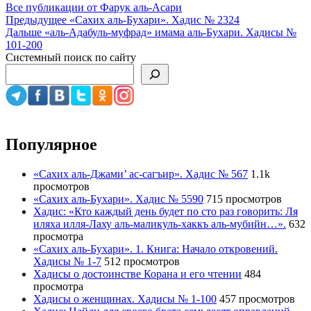
Все публикации от Фарук аль-Асари
Навигация
Предыдущее
«Сахих аль-Бухари». Хадис № 2324
Дальше
«аль-Адабуль-муфрад» имама аль-Бухари. Хадисы №
по
101-200
записям
Системный поиск по сайту
Популярное
«Сахих аль-Джами’ ас-сагъир». Хадис № 567
1.1k
просмотров
«Сахих аль-Бухари». Хадис № 5590
715 просмотров
Хадис: «Кто каждый день будет по сто раз говорить: Ля
иляха илля-Лаху аль-маликуль-хаккъ аль-мубийн…».
632
просмотра
«Сахих аль-Бухари». 1. Книга: Начало откровений.
Хадисы № 1-7
512 просмотров
Хадисы о достоинстве Корана и его чтении
484
просмотра
Хадисы о женщинах. Хадисы № 1-100
457 просмотров