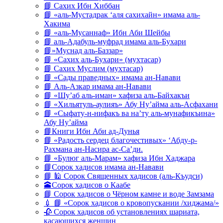
📘 Сахих Ибн Хиббан
📘 «аль-Мустадрак ‘аля сахихайн» имама аль-
Хакима
📘 «аль-Мусаннаф» Ибн Аби Шейбы
📘 аль-Адабуль-муфрад имама аль-Бухари
📘»Муснад аль-Баззар»
📘 «Сахих аль-Бухари» (мухтасар)
📘 Сахих Муслим (мухтасар)
📘 «Сады праведных» имама ан-Навави
📘 Аль-Азкар имама ан-Навави
📘 «Шу’аб аль-иман» хафиза аль-Байхакъи
📘 «Хильятуль-аулияъ» Абу Ну’айма аль-Асфахани
📘 «Сыфату-н-нифакъ ва на’ту аль-мунафикъина»
Абу Ну’айма
📘Книги Ибн Аби ад-Дунья
📘 «Радость сердец благочестивых» ‘Абду-р-
Рахмана ан-Насира ас-Са’ди.
📘 «Булюг аль-Марам» хафиза Ибн Хаджара
📘Сорок хадисов имама ан-Навави
📘 🕌 Сорок Священных хадисов (аль-Къудси)
🕋Сорок хадисов о Каабе
📘 Сорок хадисов о Чёрном камне и воде Замзама
💉 📘 «Сорок хадисов о кровопускании /хиджама/»
🥀 Сорок хадисов об установлениях шариата,
касающихся женщин