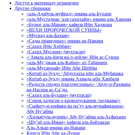
Доступ к материалу ограничен
Другие сборники
«аль-Адабуль-муфрад» имама аль-Бухари
«аль-Мустадрак ‘аля сахихайн» имама аль-Хакима
«Булюг аль-Марам» хафиза Ибн Хаджара
«ВЕХИ ПРОРОЧЕСКОЙ СУННЫ»
«Муснад аль-Баззар»
«Сады праведных» имама ан-Навави
«Сахих Ибн Хиббан»
«Сахих Муслим» (мухтасар)
«‘Амаль аль-йаум ва-л-лейля» Ибн ас-Сунни
«аль-Му’джам аль-Кабир» ат-Табарани
«аль-Мусаннаф» Ибн Аби Шейбы
«Китаб аз-Зухд» ‘Абдуллаха ибн аль-Мубарака
«Китаб аз-Зухд» имама Ахмада ибн Ханбаля
«Радость сердец благочестивых» ‘Абду-р-Рахмана
ан-Насира ас-Са’ди.
«Сахих аль-Бухари» (мухтасар)
«Сорок хадисов о кровопускании /хиджама/»
«Сыфату-н-нифакъ ва на’ту аль-мунафикъина»
Абу Ну’айма
«Хильятуль-аулияъ» Абу Ну’айма аль-Асфахани
«Шу’аб аль-Иман» хафиза аль-Байхакъи
Аль-Азкар имама ан-Навави
Книги Ибн Аби ад-Дунья