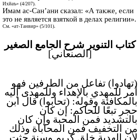
Ихйаъ» (4/207).
Имам ас-Сан’ани сказал: «А также, если
это не является взяткой в делах религии».
См. «ат-Танвир» (5/101).
كتاب التنوير شرح الجامع الصغير
[الصنعاني]
(تهادوا) تفاعل من الطرفين فهو
أمر للمهدي بالإهداء وللمهدى إليه
بالمكافئة وقوله: (تحابوا) قال ابن
حجر تبعًا للحاكم: إن كان
بالتشديد فمن المحبة وإن كان
من التخفيف فمن المحاباة وذلك
لأن الهدية خلق كريم وسنة حثت