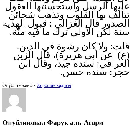
عليها الرسل واستحسنتها العقول
تتألف بها القلوب وتذهب شحائن
الصدور قال الغزالي : قبول الهدية
سنة لكن الأولى ترك ما فيه منَّة.
قلت: ولا كان رشوة في الدين.
(ع) عن أبي هريرة)، قال الزين
العراقي: سنده جيد، وقال ابن
حجر: سنده حسن.
Опубликовано в
Хорошие хадисы
Опубликовал
Фарук аль-Асари