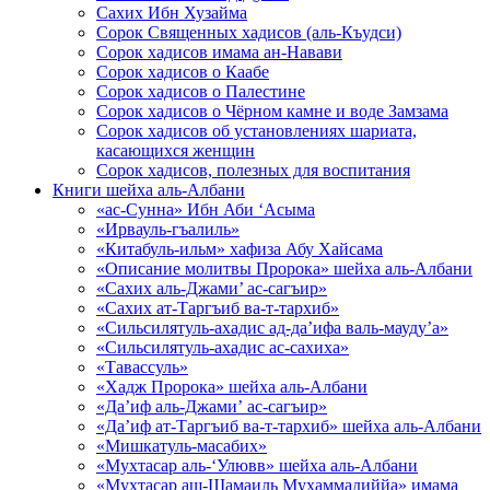
Сахих Ибн Хузайма
Сорок Священных хадисов (аль-Къудси)
Сорок хадисов имама ан-Навави
Сорок хадисов о Каабе
Сорок хадисов о Палестине
Сорок хадисов о Чёрном камне и воде Замзама
Сорок хадисов об установлениях шариата,
касающихся женщин
Сорок хадисов, полезных для воспитания
Книги шейха аль-Албани
«ас-Сунна» Ибн Аби ‘Асыма
«Ирвауль-гъалиль»
«Китабуль-ильм» хафиза Абу Хайсама
«Описание молитвы Пророка» шейха аль-Албани
«Сахих аль-Джами’ ас-сагъир»
«Сахих ат-Таргъиб ва-т-тархиб»
«Сильсилятуль-ахадис ад-да’ифа валь-мауду’а»
«Сильсилятуль-ахадис ас-сахиха»
«Тавассуль»
«Хадж Пророка» шейха аль-Албани
«Да’иф аль-Джами’ ас-сагъир»
«Да’иф ат-Таргъиб ва-т-тархиб» шейха аль-Албани
«Мишкатуль-масабих»
«Мухтасар аль-‘Улювв» шейха аль-Албани
«Мухтасар аш-Шамаиль Мухаммадиййа» имама