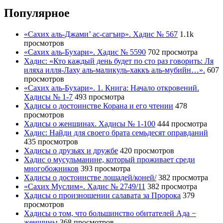
Популярное
«Сахих аль-Джами’ ас-сагъир». Хадис № 567
1.1k
просмотров
«Сахих аль-Бухари». Хадис № 5590
702 просмотра
Хадис: «Кто каждый день будет по сто раз говорить: Ля
иляха илля-Лаху аль-маликуль-хаккъ аль-мубийн…».
607
просмотров
«Сахих аль-Бухари». 1. Книга: Начало откровений.
Хадисы № 1-7
493 просмотра
Хадисы о достоинстве Корана и его чтении
478
просмотров
Хадисы о женщинах. Хадисы № 1-100
444 просмотра
Хадис: Найди для своего брата семьдесят оправданий
435 просмотров
Хадисы о друзьях и дружбе
420 просмотров
Хадис о мусульманине, который проживает среди
многобожников
393 просмотра
Хадисы о достоинстве лошадей/коней/
382 просмотра
«Сахих Муслим». Хадис № 2749/11
382 просмотра
Хадисы о произношении салавата за Пророка
379
просмотров
Хадисы о том, что большинство обитателей Ада −
женщины
368 просмотров