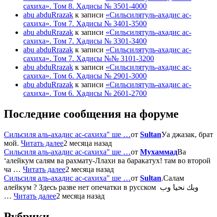
сахиха». Том 8. Хадисы № 3501-4000
abu abduRrazak
к записи
«Сильсилятуль-ахадис ас-
сахиха». Том 7. Хадисы № 3401-3500
abu abduRrazak
к записи
«Сильсилятуль-ахадис ас-
сахиха». Том 7. Хадисы № 3301-3400
abu abduRrazak
к записи
«Сильсилятуль-ахадис ас-
сахиха». Том 7. Хадисы №№ 3101-3200
abu abduRrazak
к записи
«Сильсилятуль-ахадис ас-
сахиха». Том 6. Хадисы № 2901-3000
abu abduRrazak
к записи
«Сильсилятуль-ахадис ас-
сахиха». Том 6. Хадисы № 2601-2700
Последние сообщения на форуме
Сильсиля аль-ахадис ас-сахиха" ше …
от
Sultan
Уа джазак, брат
мой.
Читать далее
2 месяца назад
Сильсиля аль-ахадис ас-сахиха" ше …
от
Мухаммад
Ва
‘алейкум салям ва рахмату-Ллахи ва баракатух! там во второй
ча …
Читать далее
2 месяца назад
Сильсиля аль-ахадис ас-сахиха" ше …
от
Sultan
.Салам
алейкум ? Здесь разве нет опечатки в русском وبك نحيا وب
…
Читать далее
2 месяца назад
Рубрики