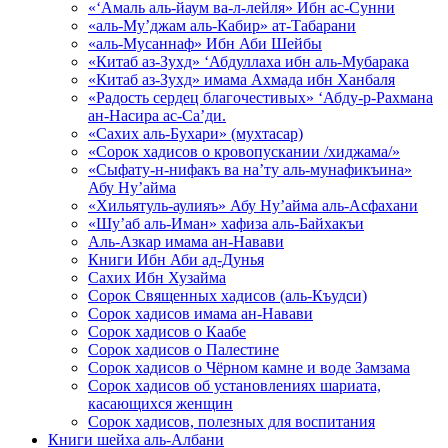
«‘Амаль аль-йаум ва-л-лейля» Ибн ас-Сунни
«аль-Му’джам аль-Кабир» ат-Табарани
«аль-Мусаннаф» Ибн Аби Шейбы
«Китаб аз-Зухд» ‘Абдуллаха ибн аль-Мубарака
«Китаб аз-Зухд» имама Ахмада ибн Ханбаля
«Радость сердец благочестивых» ‘Абду-р-Рахмана
ан-Насира ас-Са’ди.
«Сахих аль-Бухари» (мухтасар)
«Сорок хадисов о кровопускании /хиджама/»
«Сыфату-н-нифакъ ва на’ту аль-мунафикъина»
Абу Ну’айма
«Хильятуль-аулияъ» Абу Ну’айма аль-Асфахани
«Шу’аб аль-Иман» хафиза аль-Байхакъи
Аль-Азкар имама ан-Навави
Книги Ибн Аби ад-Дунья
Сахих Ибн Хузайма
Сорок Священных хадисов (аль-Къудси)
Сорок хадисов имама ан-Навави
Сорок хадисов о Каабе
Сорок хадисов о Палестине
Сорок хадисов о Чёрном камне и воде Замзама
Сорок хадисов об установлениях шариата,
касающихся женщин
Сорок хадисов, полезных для воспитания
Книги шейха аль-Албани