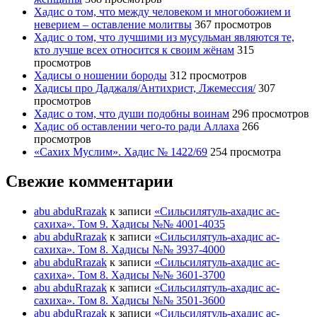
Хадис о том, что между человеком и многобожием и
неверием – оставление молитвы
367 просмотров
Хадис о том, что лучшими из мусульман являются те,
кто лучше всех относится к своим жёнам
315
просмотров
Хадисы о ношении бороды
312 просмотров
Хадисы про Даджаля/Антихрист, Лжемессия/
307
просмотров
Хадис о том, что души подобны воинам
296 просмотров
Хадис об оставлении чего-то ради Аллаха
266
просмотров
«Сахих Муслим». Хадис № 1422/69
254 просмотра
Свежие комментарии
abu abduRrazak
к записи
«Сильсилятуль-ахадис ас-
сахиха». Том 9. Хадисы №№ 4001-4035
abu abduRrazak
к записи
«Сильсилятуль-ахадис ас-
сахиха». Том 8. Хадисы №№ 3937-4000
abu abduRrazak
к записи
«Сильсилятуль-ахадис ас-
сахиха». Том 8. Хадисы №№ 3601-3700
abu abduRrazak
к записи
«Сильсилятуль-ахадис ас-
сахиха». Том 8. Хадисы №№ 3501-3600
abu abduRrazak
к записи
«Сильсилятуль-ахадис ас-