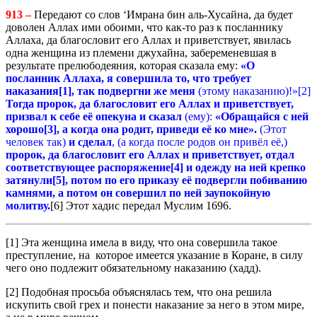
913 –
Передают со слов ‘Имрана бин аль-Хусайна, да будет
доволен Аллах ими обоими, что как-то раз к посланнику
Аллаха, да благословит его Аллах и приветствует, явилась
одна женщина из племени джухайна, забеременевшая в
результате прелюбодеяния, которая сказала ему:
«О
посланник Аллаха, я совершила то, что требует
наказания
[1]
,
так
подвергни
же
меня
(этому наказанию)!»[2]
Тогда пророк, да благословит его Аллах и приветствует,
призвал к себе её опекуна и сказал
(ему):
«Обращайся с ней
хорошо
[3]
,
а
когда
она
родит
,
приведи
е
ё ко мне».
(Этот
человек так)
и сделал
, (а когда после родов он привёл её,)
пророк, да благословит его Аллах и приветствует, отдал
соответствующее
распоряжение
[4]
и
оде
жду на ней крепко
затянули
[5]
,
потом
по
его
приказу
её
подвергли
побиванию
камнями
,
а
по
том он совершил по ней заупокойную
молитву
.
[6] Этот хадис передал Муслим 1696.
[1] Эта женщина имела в виду, что она совершила такое
преступление, на которое имеется указание в Коране, в силу
чего оно подлежит обязательному наказанию (хадд).
[2] Подобная просьба объяснялась тем, что она решила
искупить свой грех и понести наказание за него в этом мире,