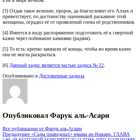
а не в мире вечном.
[3] Отдав такое веление, пророк, да благословит его Аллах и
приветствует, по достоинству оценивший раскаяние этой
женщины, оградил её от проявлений гнева её родственников.
[4] Имеется в виду распоряжение подготовить её к смертной
казни через побивание камнями (раджм).
[5] То есть: крепко завязали её концы, чтобы во время казни
она не могла раскрыться.
[6]
Данный хадис является частью хадиса № 22
.
Опубликовано в
Достоверные хадисы
Опубликовал
Фарук аль-Асари
Все публикации от Фарук аль-Асари
Навигация
Предыдущее
«Сады праведных» имама ан-Навави. ГЛАВА
149. (В КОТОРОЙ ГОВОРИТСЯ) О ТОМ, ЧТО БОЛЬНОМУ