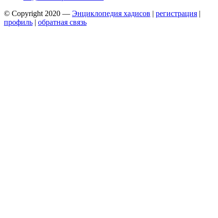
© Copyright 2020 —
Энциклопедия хадисов
|
регистрация
|
профиль
|
обратная связь
Wisteria Theme by
WPFriendship
⋅
Powered by
WordPress