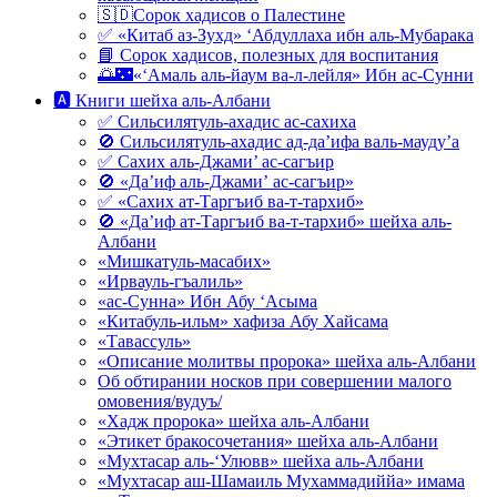
🇸🇩Сорок хадисов о Палестине
✅ «Китаб аз-Зухд» ‘Абдуллаха ибн аль-Мубарака
📘 Сорок хадисов, полезных для воспитания
🌅🌃«‘Амаль аль-йаум ва-л-лейля» Ибн ас-Сунни
🅰 Книги шейха аль-Албани
✅ Сильсилятуль-ахадис ас-сахиха
🚫 Сильсилятуль-ахадис ад-да’ифа валь-мауду’а
✅ Сахих аль-Джами’ ас-сагъир
🚫 «Да’иф аль-Джами’ ас-сагъир»
✅ «Сахих ат-Таргъиб ва-т-тархиб»
🚫 «Да’иф ат-Таргъиб ва-т-тархиб» шейха аль-
Албани
«Мишкатуль-масабих»
«Ирвауль-гъалиль»
«ас-Сунна» Ибн Абу ‘Асыма
«Китабуль-ильм» хафиза Абу Хайсама
«Тавассуль»
«Описание молитвы пророка» шейха аль-Албани
Об обтирании носков при совершении малого
омовения/вудуъ/
«Хадж пророка» шейха аль-Албани
«Этикет бракосочетания» шейха аль-Албани
«Мухтасар аль-‘Улювв» шейха аль-Албани
«Мухтасар аш-Шамаиль Мухаммадиййа» имама