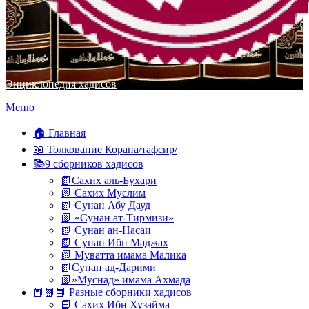
Энциклопедия хадисов
Перейти
Меню
к
содержимому
🏠 Главная
📖 Толкование Корана/тафсир/
📚9 сборников хадисов
📗Сахих аль-Бухари
📗 Сахих Муслим
📗 Сунан Абу Дауд
📗 «Сунан ат-Тирмизи»
📗 Сунан ан-Насаи
📗 Сунан Ибн Маджах
📗 Муватта имама Малика
📗Сунан ад-Дарими
📗»Муснад» имама Ахмада
📕📗📘 Разные сборники хадисов
📘 Сахих Ибн Хузайма