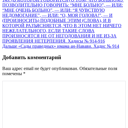
по
ПОЗВОЛИТЕЛЬНО ГОВОРИТЬ: “МНЕ БОЛЬНО”, — ИЛИ:
записям
“МНЕ ОЧЕНЬ БОЛЬНО”, — ИЛИ: “Я ЧУВСТВУЮ
НЕДОМОГАНИЕ”, — ИЛИ: “О, МОЯ ГОЛОВА!”, — И
(ПРОИЗНОСИТЬ) ПОДОБНЫЕ ЭТИМ (СЛОВА), И В
КОТОРОЙ РАЗЪЯСНЯЕТСЯ, ЧТО В ЭТОМ НЕТ НИЧЕГО
НЕЖЕЛАТЕЛЬНОГО, ЕСЛИ ТАКИЕ СЛОВА
ПРОИЗНОСЯТСЯ НЕ ОТ НЕГОДОВАНИЯ И НЕ ИЗ-ЗА
ПРОЯВЛЕНИЯ НЕТЕРПЕНИЯ. Хадисы № 914-916
Дальше
«Сады праведных» имама ан-Навави. Хадис № 914
Добавить комментарий
Ваш адрес email не будет опубликован.
Обязательные поля
помечены
*