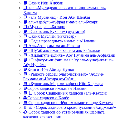
📘 Сахих Ибн Хиббан
📘 «аль-Мустадрак ‘аля сахихайн» имама аль-
Хакима
📘 «аль-Мусаннаф» Ибн Аби Шейбы
📘 аль-Адабуль-муфрад имама аль-Бухари
📘»Муснад аль-Баззар»
📘 «Сахих аль-Бухари» (мухтасар)
📘 Сахих Муслим (мухтасар)
📘 «Сады праведных» имама ан-Навави
📘 Аль-Азкар имама ан-Навави
📘 «Шу’аб аль-иман» хафиза аль-Байхакъи
📘 «Хильятуль-аулияъ» Абу Ну’айма аль-Асфахани
📘 «Сыфату-н-нифакъ ва на’ту аль-мунафикъина»
Абу Ну’айма
📘Книги Ибн Аби ад-Дунья
📘 «Радость сердец благочестивых» ‘Абду-р-
Рахмана ан-Насира ас-Са’ди.
📘 «Булюг аль-Марам» хафиза Ибн Хаджара
📘Сорок хадисов имама ан-Навави
📘 🕌 Сорок Священных хадисов (аль-Къудси)
🕋Сорок хадисов о Каабе
📘 Сорок хадисов о Чёрном камне и воде Замзама
💉 📘 «Сорок хадисов о кровопускании /хиджама/»
🥀 Сорок хадисов об установлениях шариата,
касающихся женщин