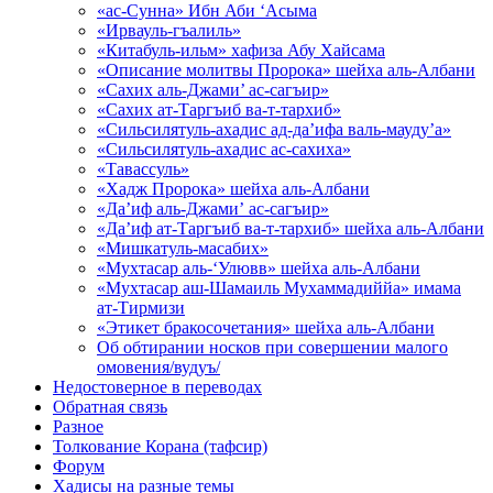
«ас-Сунна» Ибн Аби ‘Асыма
«Ирвауль-гъалиль»
«Китабуль-ильм» хафиза Абу Хайсама
«Описание молитвы Пророка» шейха аль-Албани
«Сахих аль-Джами’ ас-сагъир»
«Сахих ат-Таргъиб ва-т-тархиб»
«Сильсилятуль-ахадис ад-да’ифа валь-мауду’а»
«Сильсилятуль-ахадис ас-сахиха»
«Тавассуль»
«Хадж Пророка» шейха аль-Албани
«Да’иф аль-Джами’ ас-сагъир»
«Да’иф ат-Таргъиб ва-т-тархиб» шейха аль-Албани
«Мишкатуль-масабих»
«Мухтасар аль-‘Улювв» шейха аль-Албани
«Мухтасар аш-Шамаиль Мухаммадиййа» имама
ат-Тирмизи
«Этикет бракосочетания» шейха аль-Албани
Об обтирании носков при совершении малого
омовения/вудуъ/
Недостоверное в переводах
Обратная связь
Разное
Толкование Корана (тафсир)
Форум
Хадисы на разные темы