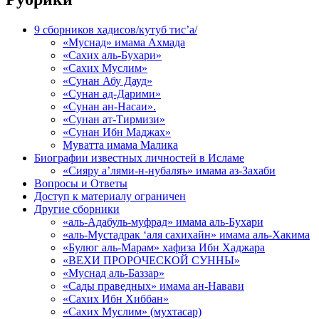
9 сборников хадисов/кутуб тис’а/
«Муснад» имама Ахмада
«Сахих аль-Бухари»
«Сахих Муслим»
«Сунан Абу Дауд»
«Сунан ад-Дарими»
«Сунан ан-Насаи».
«Сунан ат-Тирмизи»
«Сунан Ибн Маджах»
Муватта имама Малика
Биографии известных личностей в Исламе
«Сияру а’лями-н-нубаляъ» имама аз-Захаби
Вопросы и Ответы
Доступ к материалу ограничен
Другие сборники
«аль-Адабуль-муфрад» имама аль-Бухари
«аль-Мустадрак ‘аля сахихайн» имама аль-Хакима
«Булюг аль-Марам» хафиза Ибн Хаджара
«ВЕХИ ПРОРОЧЕСКОЙ СУННЫ»
«Муснад аль-Баззар»
«Сады праведных» имама ан-Навави
«Сахих Ибн Хиббан»
«Сахих Муслим» (мухтасар)