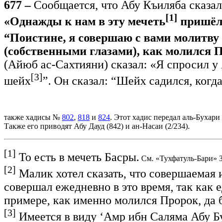
677 –
Сообщается, что Абу Къиляба сказал
[1]
«Однажды к нам в эту мечеть
пришёл 
“Поистине, я совершаю с вами молитву н
(собственными глазами), как молился Пр
(Айюб ас-Сахтияни) сказал: «Я спросил у 
[3]
шейх
”. Он сказал: “Шейх садился, когда
также хадисы №
802
,
818
и
824
. Этот хадис передал аль-Бухари
Также его приводят Абу Дауд (842) и ан-Насаи (2/234).
[1]
То есть в мечеть Басры.
См. «Тухфатуль-Бари» З
[2]
Малик хотел сказать, что совершаемая 
совершал ежедневно в это время, так как 
примере, как именно молился Пророк, да б
[3]
Имеется в виду ‘Амр ибн Саляма Абу Бу