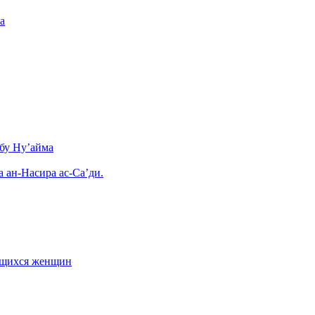
а
бу Ну’айма
а ан-Насира ас-Са’ди.
ающихся женщин