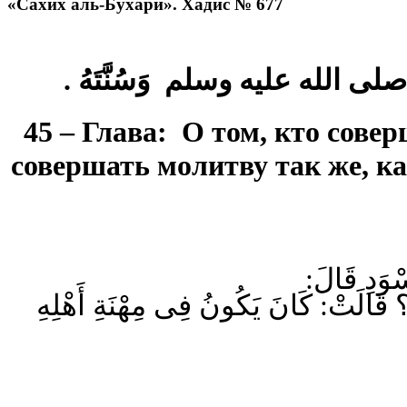
«Сахих аль-Бухари». Хадис № 677
45 – Глава: О том, кто сове
совершать молитву так же, ка
َسْوَدِ قَالَ
لَتْ: كَانَ يَكُونُ فِى مِهْنَةِ أَهْلِهِ