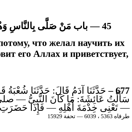
45 — باب مَنْ صَلَّى بِالنَّاسِ وَهْوَ لاَ يُرِيدُ إِلاَّ أَنْ يُعَلِّمَهُمْ صَلاَةَ النَّبِىِّ صلى الله عليه وسلم وَسُنَّتَهُ .
потому, что желал научить их
вит его Аллах и приветствует,
حَدَّثَنَا آدَمُ قَالَ: حَدَّثَنَا شُعْبَةُ :
677 –
سَأَلْتُ عَائِشَةَ: مَا كَانَ النَّبِىُّ — صل
تَعْنِى خِدْمَةَ أَهْلِهِ — فَإِذَا حَضَرَتِ ال.
طرفاه 5363 ، 6039 — تحفة 15929