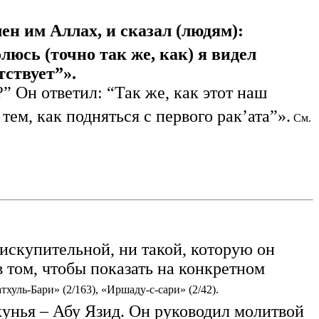
ен им Аллах, и сказал (людям):
люсь (точно так же, как) я видел
тствует”».
” Он ответил: “Так же, как этот наш
тем, как подняться с первого рак’ата”».
См.
искупительной, ни такой, которую он
в том, чтобы показать на конкретном
хуль-Бари» (2/163), «Иршаду-с-сари» (2/42).
кунья – Абу Язид. Он руководил молитвой