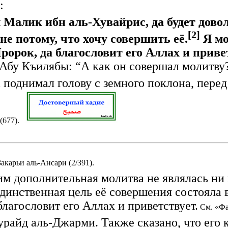
:
Малик ибн аль-Хувайрис, да будет довол
[2]
е потому, что хочу совершить её.
Я мо
орок, да благословит его Аллах и приве
Абу Къилябы: “А как он совершал молитву?
 поднимал голову с земного поклона, перед 
 (677).
акарьи аль-Ансари (2/391).
им дополнительная молитва не являлась ни 
единственная цель её совершения состояла 
лагословит его Аллах и приветствует.
См. «Фат
райд аль-Джарми. Также сказано, что его 