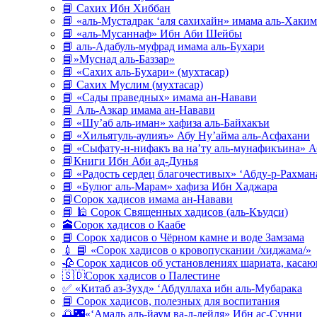
📘 Сахих Ибн Хиббан
📘 «аль-Мустадрак ‘аля сахихайн» имама аль-Хаким
📘 «аль-Мусаннаф» Ибн Аби Шейбы
📘 аль-Адабуль-муфрад имама аль-Бухари
📘»Муснад аль-Баззар»
📘 «Сахих аль-Бухари» (мухтасар)
📘 Сахих Муслим (мухтасар)
📘 «Сады праведных» имама ан-Навави
📘 Аль-Азкар имама ан-Навави
📘 «Шу’аб аль-иман» хафиза аль-Байхакъи
📘 «Хильятуль-аулияъ» Абу Ну’айма аль-Асфахани
📘 «Сыфату-н-нифакъ ва на’ту аль-мунафикъина» А
📘Книги Ибн Аби ад-Дунья
📘 «Радость сердец благочестивых» ‘Абду-р-Рахман
📘 «Булюг аль-Марам» хафиза Ибн Хаджара
📘Сорок хадисов имама ан-Навави
📘 🕌 Сорок Священных хадисов (аль-Къудси)
🕋Сорок хадисов о Каабе
📘 Сорок хадисов о Чёрном камне и воде Замзама
💉 📘 «Сорок хадисов о кровопускании /хиджама/»
🥀 Сорок хадисов об установлениях шариата, кас
🇸🇩Сорок хадисов о Палестине
✅ «Китаб аз-Зухд» ‘Абдуллаха ибн аль-Мубарака
📘 Сорок хадисов, полезных для воспитания
🌅🌃«‘Амаль аль-йаум ва-л-лейля» Ибн ас-Сунни