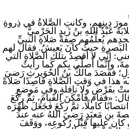
رَ دِينِهم، وكانتِ الصَّلاةُ في ذِروةِ
 عَبْدُ اللهِ بنُ زَيدٍ الجَرْميُّ
ِهم يُعلِّمُهم صِفةَ صَلاةِ النبيِّ
جدُ البَصرةِ حيثُ كانَ يَعيشُ. فقال لهم
يعني: إنِّي لا أَقصِدُ بتلك الصَّلاةِ التي
ةَ، وإنَّما أُصلِّي بِكم كَما رأيتُ
القوْلِ؛ فقصَدَ مالكُ بنُ الحُوَيرثِ رَضيَ
ُه هذا في وَقتِ الصَّلاةِ قاصِدًا صَلاةً
 ليستْ بفَرْضٍ ولا نافلةٍ.وفي مَوضعٍ
ال: «فقام فأمْكَنَ القيامَ، ثمَّ ركَعَ
نتصابًا كاملًا، ثمَّ ركَعَ فجَعَلَ ظَهْرَه
َ بنِ مَعبَدٍ رَضيَ اللهُ عنه عندَ
تي كان عليها قبْلَ رُكوعِه، ووَقَفَ