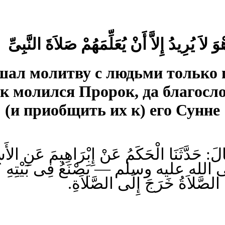
ршал молитву с людьми только 
к молился Пророк, да благосло
(и приобщить их к) его Сунне
قَالَ: حَدَّثَنَا الْحَكَمُ عَنْ إِبْرَاهِيمَ عَنِ الأ
ى الله عليه وسلم — يَصْنَعُ فِى بَيْتِهِ ؟ قَا
— صَّلاَةُ خَرَجَ إِلَى الصَّلاَةِ