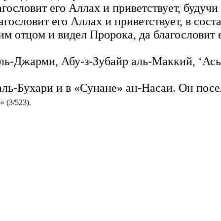
гословит его Аллах и приветствует, будучи
гословит его Аллах и приветствует, в сост
им отцом и видел Пророка, да благословит е
аль-Джарми, Абу-з-Зубайр аль-Маккий, ‘Ас
аль-Бухари и в «Сунане» ан-Насаи. Он пос
 (3/523).