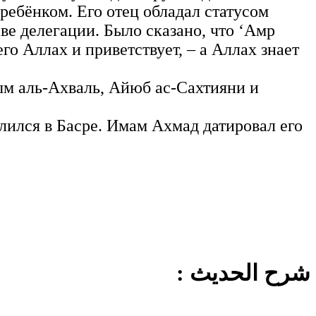
 ребёнком. Его отец обладал статусом
аве делегации. Было сказано, что ‘Амр
го Аллах и приветствует, – а Аллах знает
ым аль-Ахваль, Айюб ас-Сахтияни и
елился в Басре. Имам Ахмад датировал его
شرح الحديث :