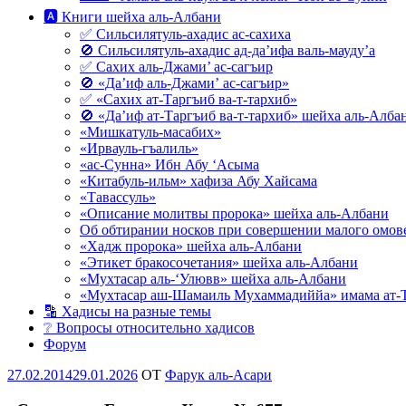
🅰 Книги шейха аль-Албани
✅ Сильсилятуль-ахадис ас-сахиха
🚫 Сильсилятуль-ахадис ад-да’ифа валь-мауду’а
✅ Сахих аль-Джами’ ас-сагъир
🚫 «Да’иф аль-Джами’ ас-сагъир»
✅ «Сахих ат-Таргъиб ва-т-тархиб»
🚫 «Да’иф ат-Таргъиб ва-т-тархиб» шейха аль-Алба
«Мишкатуль-масабих»
«Ирвауль-гъалиль»
«ас-Сунна» Ибн Абу ‘Асыма
«Китабуль-ильм» хафиза Абу Хайсама
«Тавассуль»
«Описание молитвы пророка» шейха аль-Албани
Об обтирании носков при совершении малого омове
«Хадж пророка» шейха аль-Албани
«Этикет бракосочетания» шейха аль-Албани
«Мухтасар аль-‘Улювв» шейха аль-Албани
«Мухтасар аш-Шамаиль Мухаммадиййа» имама ат-
🔡 Хадисы на разные темы
❔ Вопросы относительно хадисов
Форум
Опубликовано
27.02.2014
29.01.2026
OT
Фарук аль-Асари