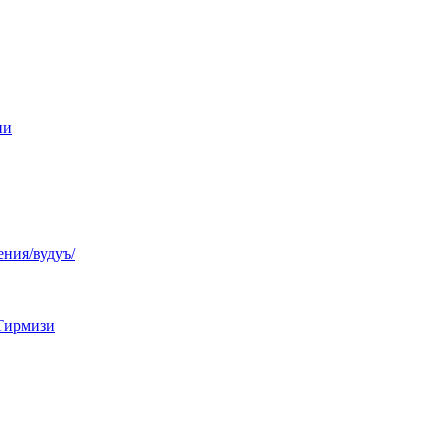
ни
ния/вудуъ/
Тирмизи