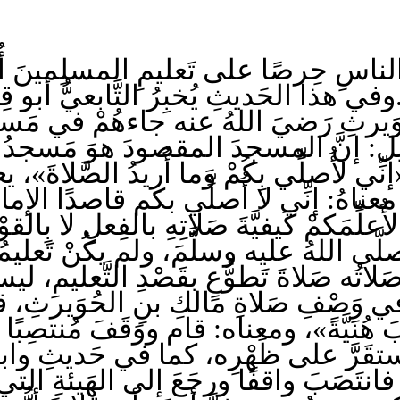
لناسِ حِرصًا على تَعليمِ المسلِمينَ أُمو
ا الحَديثِ يُخبِرُ التَّابعيُّ أبو قِلابَةَ
حُوَيرثِ رَضيَ اللهُ عنه جاءهُمْ في مَسجد
ًا، قيل: إنَّ المسجِدَ المقصودَ هوَ مَس
ِّي لأُصلِّي بِكُمْ وَما أُرِيدُ الصَّلاةَ»، 
 معناهُ: إنِّي لا أُصلِّي بكم قاصدًا الإمام
ُعلِّمَكمْ كَيفيَّةَ صَلاتِهِ بالفِعلِ لا بِ
صلَّى اللهُ عليه وسلَّمَ، ولم يكُنْ تَعليم
َلاتُه صَلاةَ تَطوُّعٍ بقَصْدِ التَّعليمِ،
ةَ في وَصْفِ صَلاةِ مالكِ بنِ الحُوَيرثِ، ق
بَ هُنَيَّةً»، ومعناه: قام ووَقَفَ مُنتصِبًا ا
ستقَرَّ على ظَهْرِه، كما في حَديثِ وابصة
عِ فانتَصَبَ واقفًا ورجَعَ إلى الهَيئةِ ال