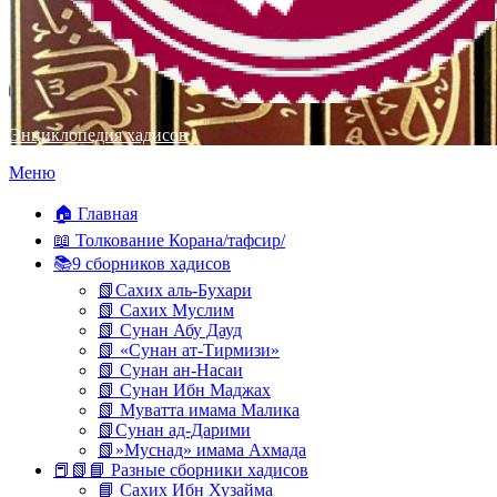
Энциклопедия хадисов
Перейти
Меню
к
содержимому
🏠 Главная
📖 Толкование Корана/тафсир/
📚9 сборников хадисов
📗Сахих аль-Бухари
📗 Сахих Муслим
📗 Сунан Абу Дауд
📗 «Сунан ат-Тирмизи»
📗 Сунан ан-Насаи
📗 Сунан Ибн Маджах
📗 Муватта имама Малика
📗Сунан ад-Дарими
📗»Муснад» имама Ахмада
📕📗📘 Разные сборники хадисов
📘 Сахих Ибн Хузайма