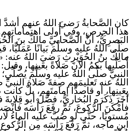
كان الصَّحابةُ رَضيَ اللهُ عنهم أشدَّ ا
هذا الحِرصِ، وفي أُولى اهتِماماتِهِم.وفي هذ
البَصرِيُّ، أنَّ الصَّحابيَّ مالكَ بنَ ال
صلَّى اللهُ عليه وسلَّمَ بَيانًا عَمَليّ
مالِكُ بنُ الحُوَيْرِثِ رَضيَ اللهُ عنه: «إن
أُصلِّيها بكمُ الآنَ صَلاةً بعَينِها، وقيل:
النبيَّ صلَّى اللهُ عليه وسلَّمَ يُصلِّي؛ لأ
اللهُ عنه تَعليمَهم صِفةَ صَلاةِ النبيِّ 
بِعَينِها، أو قاصدًا إمامتَهم، بلْ كانت ص
آخَرَ ذَكَرَه البُخاريُّ، فصَّلَ أبو قِلاب
فأمْكَنَ الرُّكوعَ، ثمَّ رفَعَ رَأْسَه فأنْصَ
مُستويًا، حتَّى لو صُبَّ عليه الماءُ لَا
ابنِ ماجه، ثمَّ رَفَعَ رَأسَه مِن الرُّكو