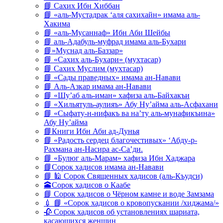
📘 Сахих Ибн Хиббан
📘 «аль-Мустадрак ‘аля сахихайн» имама аль-
Хакима
📘 «аль-Мусаннаф» Ибн Аби Шейбы
📘 аль-Адабуль-муфрад имама аль-Бухари
📘»Муснад аль-Баззар»
📘 «Сахих аль-Бухари» (мухтасар)
📘 Сахих Муслим (мухтасар)
📘 «Сады праведных» имама ан-Навави
📘 Аль-Азкар имама ан-Навави
📘 «Шу’аб аль-иман» хафиза аль-Байхакъи
📘 «Хильятуль-аулияъ» Абу Ну’айма аль-Асфахани
📘 «Сыфату-н-нифакъ ва на’ту аль-мунафикъина»
Абу Ну’айма
📘Книги Ибн Аби ад-Дунья
📘 «Радость сердец благочестивых» ‘Абду-р-
Рахмана ан-Насира ас-Са’ди.
📘 «Булюг аль-Марам» хафиза Ибн Хаджара
📘Сорок хадисов имама ан-Навави
📘 🕌 Сорок Священных хадисов (аль-Къудси)
🕋Сорок хадисов о Каабе
📘 Сорок хадисов о Чёрном камне и воде Замзама
💉 📘 «Сорок хадисов о кровопускании /хиджама/»
🥀 Сорок хадисов об установлениях шариата,
касающихся женщин