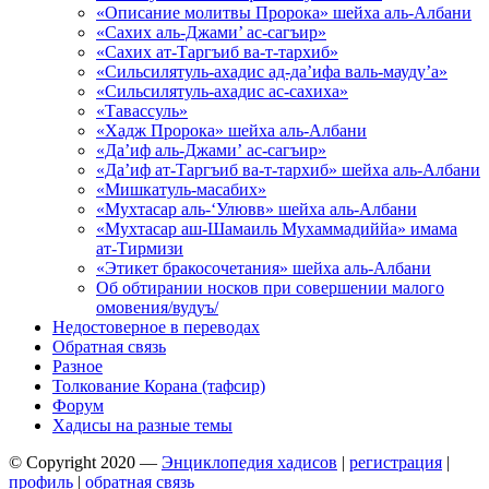
«Описание молитвы Пророка» шейха аль-Албани
«Сахих аль-Джами’ ас-сагъир»
«Сахих ат-Таргъиб ва-т-тархиб»
«Сильсилятуль-ахадис ад-да’ифа валь-мауду’а»
«Сильсилятуль-ахадис ас-сахиха»
«Тавассуль»
«Хадж Пророка» шейха аль-Албани
«Да’иф аль-Джами’ ас-сагъир»
«Да’иф ат-Таргъиб ва-т-тархиб» шейха аль-Албани
«Мишкатуль-масабих»
«Мухтасар аль-‘Улювв» шейха аль-Албани
«Мухтасар аш-Шамаиль Мухаммадиййа» имама
ат-Тирмизи
«Этикет бракосочетания» шейха аль-Албани
Об обтирании носков при совершении малого
омовения/вудуъ/
Недостоверное в переводах
Обратная связь
Разное
Толкование Корана (тафсир)
Форум
Хадисы на разные темы
© Copyright 2020 —
Энциклопедия хадисов
|
регистрация
|
профиль
|
обратная связь