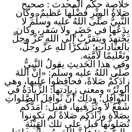
خلاصة حكم المحدث : صحيح
صَلاةُ الوِتْرِ فضْلُها عَظيمٌ، وكان
النَّبيُّ صلَّى اللهُ عليه وسلَّمَ لا
يدَعُها في حَضَرٍ ولا سَفَرٍ، وكان
يَجْتهِدُ ويتقرَّبُ إلى اللهِ عزَّ وجلَّ
بالعباداتِ؛ شُكرًا للهِ عزَّ وجلَّ،
وتَعْليمًا لأُمَّتِه.
وفي هذا الحَديثِ يقولُ النَّبيُّ
صلَّى اللهُ عليه وسلَّم: «إنَّ اللهَ
زادَكُمْ صَلاةً، فحافِظوا عليها، وهي
الوِتْرُ» ومعنى زِيادتِها: الزِّيادَةُ في
النَّوافِلِ؛ وذلِك أنَّ نَوافِلَ الصَّلواتِ
شَفْعٌ لا وِتْرَ فيها، فقيل: أمَدَّكُم
بصَلاةٍ وزادَكُم صَلاةً لم تكونوا
تُصَلونَها قبلُ على تلك الهَيْئَةِ