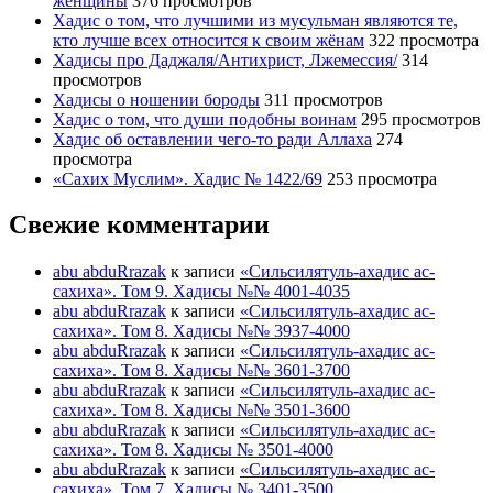
женщины
376 просмотров
Хадис о том, что лучшими из мусульман являются те,
кто лучше всех относится к своим жёнам
322 просмотра
Хадисы про Даджаля/Антихрист, Лжемессия/
314
просмотров
Хадисы о ношении бороды
311 просмотров
Хадис о том, что души подобны воинам
295 просмотров
Хадис об оставлении чего-то ради Аллаха
274
просмотра
«Сахих Муслим». Хадис № 1422/69
253 просмотра
Свежие комментарии
abu abduRrazak
к записи
«Сильсилятуль-ахадис ас-
сахиха». Том 9. Хадисы №№ 4001-4035
abu abduRrazak
к записи
«Сильсилятуль-ахадис ас-
сахиха». Том 8. Хадисы №№ 3937-4000
abu abduRrazak
к записи
«Сильсилятуль-ахадис ас-
сахиха». Том 8. Хадисы №№ 3601-3700
abu abduRrazak
к записи
«Сильсилятуль-ахадис ас-
сахиха». Том 8. Хадисы №№ 3501-3600
abu abduRrazak
к записи
«Сильсилятуль-ахадис ас-
сахиха». Том 8. Хадисы № 3501-4000
abu abduRrazak
к записи
«Сильсилятуль-ахадис ас-
сахиха». Том 7. Хадисы № 3401-3500