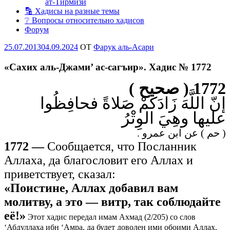
ат-Тирмизи
🔡 Хадисы на разные темы
❔ Вопросы относительно хадисов
Форум
Опубликовано
25.07.2013
04.09.2024
OT
Фарук аль-Асари
«Сахих аль-Джами’ ас-сагъир». Хадис № 1772
1772 ( صحيح )
إنّ اللَّهَ زَادَكمْ صَلاةً فحافِظُوا
عليها وهِيَ الوِتْرُ
( حم ) عن ابن عمرو .
1772 —
Сообщается, что Посланник
Аллаха, да благословит его Аллах и
приветствует, сказал:
«Поистине, Аллах добавил вам
молитву, а это — витр, так соблюдайте
её!»
Этот хадис передал имам Ахмад (2/205) со слов
‘Абдуллаха ибн ‘Амра, да будет доволен ими обоими Аллах.