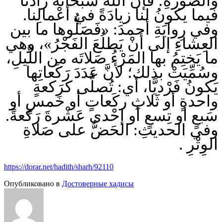
والصُّورَةِ؛ فإنَّ اللهَ سُبحانَه زادَنا
فيما يكونُ لنا زيادَةً في أعْمالِنا.
وفي رِوايَةِ أحمدَ: «فَصَلُّوها ما بين
العِشاءِ إلى أَنْ يَطلُعَ الفَجْرُ»، وهي
ما يَختِمُ بها المَرْءُ صَلاتَه من اللَّيلِ،
وسُمِّيَتْ بذلك؛ لأنَّ عَدَدَ رَكَعاتِها
يَكونُ فَرْديًّا، أي: تُصلَّى كرَكعةٍ
واحدةٍ أو ثَلاثِ ركَعاتٍ أو خَمسٍ أو
سَبعٍ أو تِسعٍ أو إحْدى عَشْرةَ رَكعةً.
وفي الحديثِ: الحَضُّ على صَلاةِ
الوِتْرِ .
https://dorar.net/hadith/sharh/92110
Опубликовано в
Достоверные хадисы