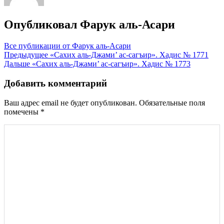
Опубликовал
Фарук аль-Асари
Все публикации от Фарук аль-Асари
Навигация
Предыдущее
«Сахих аль-Джами’ ас-сагъир». Хадис № 1771
Дальше
«Сахих аль-Джами’ ас-сагъир». Хадис № 1773
по
записям
Добавить комментарий
Ваш адрес email не будет опубликован.
Обязательные поля
помечены
*