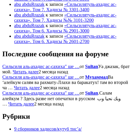
abu abduRrazak
к записи
«Сильсилятуль-ахадис ас-
сахиха». Том 7. Хадисы № 3301-3400
abu abduRrazak
к записи
«Сильсилятуль-ахадис ас-
сахиха». Том 7. Хадисы №№ 3101-3200
abu abduRrazak
к записи
«Сильсилятуль-ахадис ас-
сахиха». Том 6. Хадисы № 2901-3000
abu abduRrazak
к записи
«Сильсилятуль-ахадис ас-
сахиха». Том 6. Хадисы № 2601-2700
Последние сообщения на форуме
Сильсиля аль-ахадис ас-сахиха" ше …
от
Sultan
Уа джазак, брат
мой.
Читать далее
2 месяца назад
Сильсиля аль-ахадис ас-сахиха" ше …
от
Мухаммад
Ва
‘алейкум салям ва рахмату-Ллахи ва баракатух! там во второй
ча …
Читать далее
2 месяца назад
Сильсиля аль-ахадис ас-сахиха" ше …
от
Sultan
.Салам
алейкум ? Здесь разве нет опечатки в русском وبك نحيا وب
…
Читать далее
2 месяца назад
Рубрики
9 сборников хадисов/кутуб тис’а/