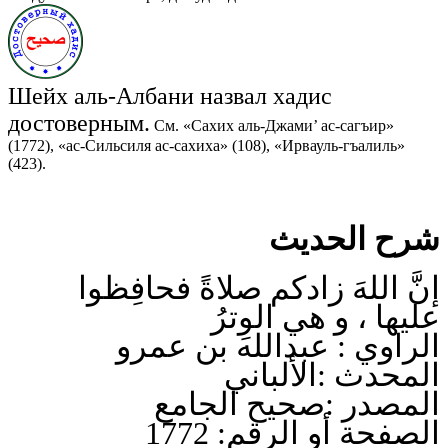
Шейх аль-Албани назвал хадис
достоверным.
См. «Сахих аль-Джами’ ас-сагъир»
(1772), «ас-Сильсиля ас-сахиха» (108), «Ирвауль-гъалиль»
(423).
شرح الحديث
إنَّ اللهَ زادكم صلاةً فحافِظوا
عليها ، و هي الوِترُ
الراوي : عبدالله بن عمرو
المحدث :الألباني
المصدر :صحيح الجامع
الصفحة أو الرقم: 1772