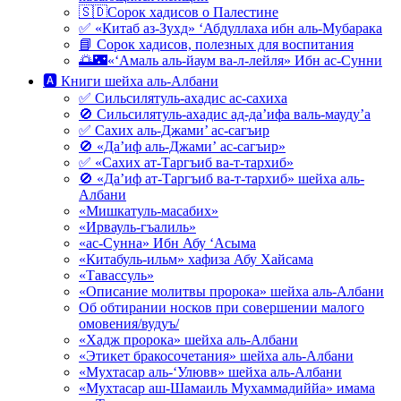
🇸🇩Сорок хадисов о Палестине
✅ «Китаб аз-Зухд» ‘Абдуллаха ибн аль-Мубарака
📘 Сорок хадисов, полезных для воспитания
🌅🌃«‘Амаль аль-йаум ва-л-лейля» Ибн ас-Сунни
🅰 Книги шейха аль-Албани
✅ Сильсилятуль-ахадис ас-сахиха
🚫 Сильсилятуль-ахадис ад-да’ифа валь-мауду’а
✅ Сахих аль-Джами’ ас-сагъир
🚫 «Да’иф аль-Джами’ ас-сагъир»
✅ «Сахих ат-Таргъиб ва-т-тархиб»
🚫 «Да’иф ат-Таргъиб ва-т-тархиб» шейха аль-
Албани
«Мишкатуль-масабих»
«Ирвауль-гъалиль»
«ас-Сунна» Ибн Абу ‘Асыма
«Китабуль-ильм» хафиза Абу Хайсама
«Тавассуль»
«Описание молитвы пророка» шейха аль-Албани
Об обтирании носков при совершении малого
омовения/вудуъ/
«Хадж пророка» шейха аль-Албани
«Этикет бракосочетания» шейха аль-Албани
«Мухтасар аль-‘Улювв» шейха аль-Албани
«Мухтасар аш-Шамаиль Мухаммадиййа» имама