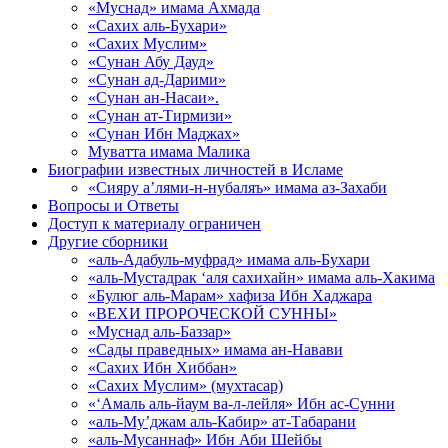
«Муснад» имама Ахмада
«Сахих аль-Бухари»
«Сахих Муслим»
«Сунан Абу Дауд»
«Сунан ад-Дарими»
«Сунан ан-Насаи».
«Сунан ат-Тирмизи»
«Сунан Ибн Маджах»
Муватта имама Малика
Биографии известных личностей в Исламе
«Сияру а’лями-н-нубаляъ» имама аз-Захаби
Вопросы и Ответы
Доступ к материалу ограничен
Другие сборники
«аль-Адабуль-муфрад» имама аль-Бухари
«аль-Мустадрак ‘аля сахихайн» имама аль-Хакима
«Булюг аль-Марам» хафиза Ибн Хаджара
«ВЕХИ ПРОРОЧЕСКОЙ СУННЫ»
«Муснад аль-Баззар»
«Сады праведных» имама ан-Навави
«Сахих Ибн Хиббан»
«Сахих Муслим» (мухтасар)
«‘Амаль аль-йаум ва-л-лейля» Ибн ас-Сунни
«аль-Му’джам аль-Кабир» ат-Табарани
«аль-Мусаннаф» Ибн Аби Шейбы