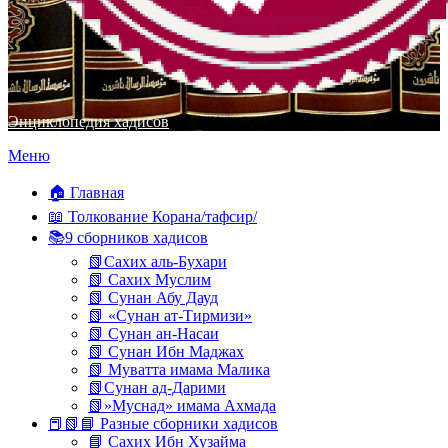
Энциклопедия хадисов
Перейти
Меню
к
содержимому
🏠 Главная
📖 Толкование Корана/тафсир/
📚9 сборников хадисов
📗Сахих аль-Бухари
📗 Сахих Муслим
📗 Сунан Абу Дауд
📗 «Сунан ат-Тирмизи»
📗 Сунан ан-Насаи
📗 Сунан Ибн Маджах
📗 Муватта имама Малика
📗Сунан ад-Дарими
📗»Муснад» имама Ахмада
📕📗📘 Разные сборники хадисов
📘 Сахих Ибн Хузайма