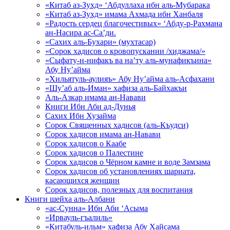
«Китаб аз-Зухд» ‘Абдуллаха ибн аль-Мубарака
«Китаб аз-Зухд» имама Ахмада ибн Ханбаля
«Радость сердец благочестивых» ‘Абду-р-Рахмана
ан-Насира ас-Са’ди.
«Сахих аль-Бухари» (мухтасар)
«Сорок хадисов о кровопускании /хиджама/»
«Сыфату-н-нифакъ ва на’ту аль-мунафикъина»
Абу Ну’айма
«Хильятуль-аулияъ» Абу Ну’айма аль-Асфахани
«Шу’аб аль-Иман» хафиза аль-Байхакъи
Аль-Азкар имама ан-Навави
Книги Ибн Аби ад-Дунья
Сахих Ибн Хузайма
Сорок Священных хадисов (аль-Къудси)
Сорок хадисов имама ан-Навави
Сорок хадисов о Каабе
Сорок хадисов о Палестине
Сорок хадисов о Чёрном камне и воде Замзама
Сорок хадисов об установлениях шариата,
касающихся женщин
Сорок хадисов, полезных для воспитания
Книги шейха аль-Албани
«ас-Сунна» Ибн Аби ‘Асыма
«Ирвауль-гъалиль»
«Китабуль-ильм» хафиза Абу Хайсама