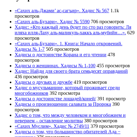
«Сахих аль-Джами’ ас-сагъир». Хадис № 567
1.1k
просмотров
«Сахих аль-Бухари». Хадис № 5590
706 просмотров
Хадис: «Кто каждый день будет по сто раз говорить: Ля
иляха илля-Лаху аль-маликуль-хаккъ аль-мубийн…».
629
просмотров
«Сахих аль-Бухари». 1. Книга: Начало откровений.
Хадисы № 1-7
505 просмотров
Хадисы о достоинстве Корана и его чтении
478
просмотров
Хадисы о женщинах. Хадисы № 1-100
455 просмотров
Хадис: Найди для своего брата семьдесят оправданий
436 просмотров
Хадисы о друзьях и дружбе
419 просмотров
Хадис о мусульманине, который проживает среди
многобожников
392 просмотра
Хадисы о достоинстве лошадей/коней/
391 просмотр
Хадисы о произношении салавата за Пророка
390
просмотров
Хадис о том, что между человеком и многобожием и
неверием – оставление молитвы
380 просмотров
«Сахих Муслим». Хадис № 2749/11
379 просмотров
Хадисы о том, что большинство обитателей Ада −