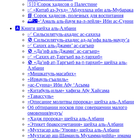
🇸🇩Сорок хадисов о Палестине
✅ «Китаб аз-Зухд» ‘Абдуллаха ибн аль-Мубарака
📘 Сорок хадисов, полезных для воспитания
🌅🌃«‘Амаль аль-йаум ва-л-лейля» Ибн ас-Сунни
🅰 Книги шейха аль-Албани
✅ Сильсилятуль-ахадис ас-сахиха
🚫 Сильсилятуль-ахадис ад-да’ифа валь-мауду’а
✅ Сахих аль-Джами’ ас-сагъир
🚫 «Да’иф аль-Джами’ ас-сагъир»
✅ «Сахих ат-Таргъиб ва-т-тархиб»
🚫 «Да’иф ат-Таргъиб ва-т-тархиб» шейха аль-
Албани
«Мишкатуль-масабих»
«Ирвауль-гъалиль»
«ас-Сунна» Ибн Абу ‘Асыма
«Китабуль-ильм» хафиза Абу Хайсама
«Тавассуль»
«Описание молитвы пророка» шейха аль-Албани
Об обтирании носков при совершении малого
омовения/вудуъ/
«Хадж пророка» шейха аль-Албани
«Этикет бракосочетания» шейха аль-Албани
«Мухтасар аль-‘Улювв» шейха аль-Албани
«Мухтасар аш-Шамаиль Мухаммадиййа» имама