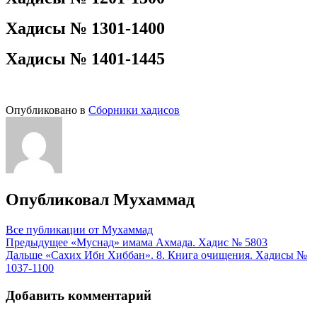
Хадисы № 1301-1400
Хадисы № 1401-1445
Опубликовано в
Сборники хадисов
Опубликовал
Мухаммад
Все публикации от Мухаммад
Навигация
Предыдущее
«Муснад» имама Ахмада. Хадис № 5803
Дальше
«Сахих Ибн Хиббан». 8. Книга очищения. Хадисы №
по
1037-1100
записям
Добавить комментарий