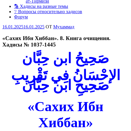
ат-Тирмизи
🔡 Хадисы на разные темы
❔ Вопросы относительно хадисов
Форум
Опубликовано
16.01.2025
16.01.2025
OT
Мухаммад
«Сахих Ибн Хиббан». 8. Книга очищения.
Хадисы № 1037-1445
صَحِيحُ ابن حِبَّان
الإحْسَانُ فِي تَقْرِيبِ
صَحِيحِ ابن حِبَّان
«Сахих Ибн
Хиббан»