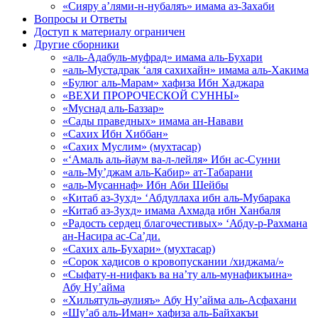
«Сияру а’лями-н-нубаляъ» имама аз-Захаби
Вопросы и Ответы
Доступ к материалу ограничен
Другие сборники
«аль-Адабуль-муфрад» имама аль-Бухари
«аль-Мустадрак ‘аля сахихайн» имама аль-Хакима
«Булюг аль-Марам» хафиза Ибн Хаджара
«ВЕХИ ПРОРОЧЕСКОЙ СУННЫ»
«Муснад аль-Баззар»
«Сады праведных» имама ан-Навави
«Сахих Ибн Хиббан»
«Сахих Муслим» (мухтасар)
«‘Амаль аль-йаум ва-л-лейля» Ибн ас-Сунни
«аль-Му’джам аль-Кабир» ат-Табарани
«аль-Мусаннаф» Ибн Аби Шейбы
«Китаб аз-Зухд» ‘Абдуллаха ибн аль-Мубарака
«Китаб аз-Зухд» имама Ахмада ибн Ханбаля
«Радость сердец благочестивых» ‘Абду-р-Рахмана
ан-Насира ас-Са’ди.
«Сахих аль-Бухари» (мухтасар)
«Сорок хадисов о кровопускании /хиджама/»
«Сыфату-н-нифакъ ва на’ту аль-мунафикъина»
Абу Ну’айма
«Хильятуль-аулияъ» Абу Ну’айма аль-Асфахани
«Шу’аб аль-Иман» хафиза аль-Байхакъи