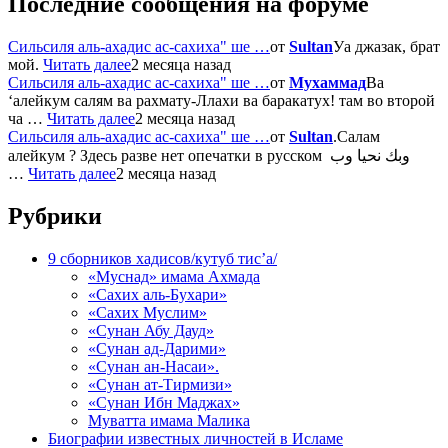
Последние сообщения на форуме
Сильсиля аль-ахадис ас-сахиха" ше …
от
Sultan
Уа джазак, брат
мой.
Читать далее
2 месяца назад
Сильсиля аль-ахадис ас-сахиха" ше …
от
Мухаммад
Ва
‘алейкум салям ва рахмату-Ллахи ва баракатух! там во второй
ча …
Читать далее
2 месяца назад
Сильсиля аль-ахадис ас-сахиха" ше …
от
Sultan
.Салам
алейкум ? Здесь разве нет опечатки в русском وبك نحيا وب
…
Читать далее
2 месяца назад
Рубрики
9 сборников хадисов/кутуб тис’а/
«Муснад» имама Ахмада
«Сахих аль-Бухари»
«Сахих Муслим»
«Сунан Абу Дауд»
«Сунан ад-Дарими»
«Сунан ан-Насаи».
«Сунан ат-Тирмизи»
«Сунан Ибн Маджах»
Муватта имама Малика
Биографии известных личностей в Исламе