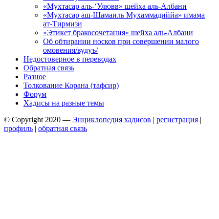
«Мухтасар аль-‘Улювв» шейха аль-Албани
«Мухтасар аш-Шамаиль Мухаммадиййа» имама
ат-Тирмизи
«Этикет бракосочетания» шейха аль-Албани
Об обтирании носков при совершении малого
омовения/вудуъ/
Недостоверное в переводах
Обратная связь
Разное
Толкование Корана (тафсир)
Форум
Хадисы на разные темы
© Copyright 2020 —
Энциклопедия хадисов
|
регистрация
|
профиль
|
обратная связь
Wisteria Theme by
WPFriendship
⋅
Powered by
WordPress