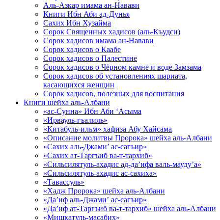
Аль-Азкар имама ан-Навави
Книги Ибн Аби ад-Дунья
Сахих Ибн Хузайма
Сорок Священных хадисов (аль-Къудси)
Сорок хадисов имама ан-Навави
Сорок хадисов о Каабе
Сорок хадисов о Палестине
Сорок хадисов о Чёрном камне и воде Замзама
Сорок хадисов об установлениях шариата,
касающихся женщин
Сорок хадисов, полезных для воспитания
Книги шейха аль-Албани
«ас-Сунна» Ибн Аби ‘Асыма
«Ирвауль-гъалиль»
«Китабуль-ильм» хафиза Абу Хайсама
«Описание молитвы Пророка» шейха аль-Албани
«Сахих аль-Джами’ ас-сагъир»
«Сахих ат-Таргъиб ва-т-тархиб»
«Сильсилятуль-ахадис ад-да’ифа валь-мауду’а»
«Сильсилятуль-ахадис ас-сахиха»
«Тавассуль»
«Хадж Пророка» шейха аль-Албани
«Да’иф аль-Джами’ ас-сагъир»
«Да’иф ат-Таргъиб ва-т-тархиб» шейха аль-Албани
«Мишкатуль-масабих»