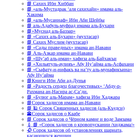
📘 Сахих Ибн Хиббан
📘 «аль-Мустадрак ‘аля сахихайн» имама аль-
Хакима
📘 «аль-Мусаннаф» Ибн Аби Шейбы
📘 аль-Адабуль-муфрад имама аль-Бухари
📘»Муснад аль-Баззар»
📘 «Сахих аль-Бухари» (мухтасар)
📘 Сахих Муслим (мухтасар)
📘 «Сады праведных» имама ан-Навави
📘 Аль-Азкар имама ан-Навави
📘 «Шу’аб аль-иман» хафиза аль-Байхакъи
📘 «Хильятуль-аулияъ» Абу Ну’айма аль-Асфахани
📘 «Сыфату-н-нифакъ ва на’ту аль-мунафикъина»
Абу Ну’айма
📘Книги Ибн Аби ад-Дунья
📘 «Радость сердец благочестивых» ‘Абду-р-
Рахмана ан-Насира ас-Са’ди.
📘 «Булюг аль-Марам» хафиза Ибн Хаджара
📘Сорок хадисов имама ан-Навави
📘 🕌 Сорок Священных хадисов (аль-Къудси)
🕋Сорок хадисов о Каабе
📘 Сорок хадисов о Чёрном камне и воде Замзама
💉 📘 «Сорок хадисов о кровопускании /хиджама/»
🥀 Сорок хадисов об установлениях шариата,
касающихся женщин