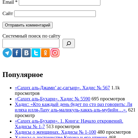
Email
*
Сайт
Системный поиск по сайту
Популярное
«Сахих аль-Джами’ ас-сагъир». Хадис № 567
1.1k
просмотров
«Сахих аль-Бухари». Хадис № 5590
695 просмотров
Хадис: «Кто каждый день будет по сто раз говорить: Ля
иляха илля-Лаху аль-маликуль-хаккъ аль-мубийн…».
621
просмотр
«Сахих аль-Бухари». 1. Книга: Начало откровений.
Хадисы № 1-7
513 просмотров
Хадисы о женщинах. Хадисы № 1-100
480 просмотров
Хадисы о достоинстве Корана и его чтении
468