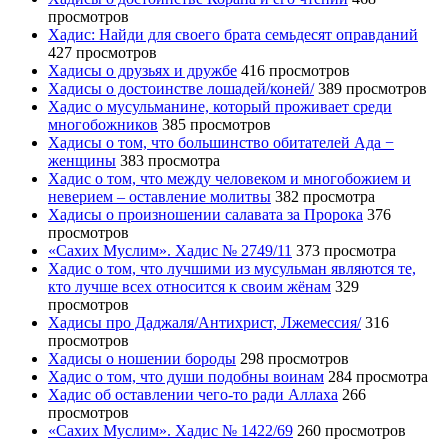
просмотров
Хадис: Найди для своего брата семьдесят оправданий
427 просмотров
Хадисы о друзьях и дружбе
416 просмотров
Хадисы о достоинстве лошадей/коней/
389 просмотров
Хадис о мусульманине, который проживает среди
многобожников
385 просмотров
Хадисы о том, что большинство обитателей Ада −
женщины
383 просмотра
Хадис о том, что между человеком и многобожием и
неверием – оставление молитвы
382 просмотра
Хадисы о произношении салавата за Пророка
376
просмотров
«Сахих Муслим». Хадис № 2749/11
373 просмотра
Хадис о том, что лучшими из мусульман являются те,
кто лучше всех относится к своим жёнам
329
просмотров
Хадисы про Даджаля/Антихрист, Лжемессия/
316
просмотров
Хадисы о ношении бороды
298 просмотров
Хадис о том, что души подобны воинам
284 просмотра
Хадис об оставлении чего-то ради Аллаха
266
просмотров
«Сахих Муслим». Хадис № 1422/69
260 просмотров