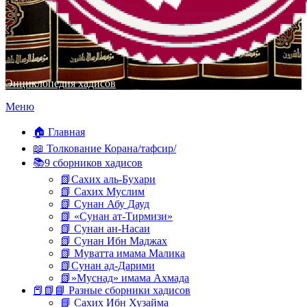
Энциклопедия хадисов
Перейти
Меню
к
содержимому
🏠 Главная
📖 Толкование Корана/тафсир/
📚9 сборников хадисов
📗Сахих аль-Бухари
📗 Сахих Муслим
📗 Сунан Абу Дауд
📗 «Сунан ат-Тирмизи»
📗 Сунан ан-Насаи
📗 Сунан Ибн Маджах
📗 Муватта имама Малика
📗Сунан ад-Дарими
📗»Муснад» имама Ахмада
📕📗📘 Разные сборники хадисов
📘 Сахих Ибн Хузайма