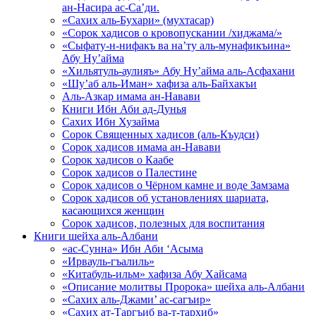
ан-Насира ас-Са’ди.
«Сахих аль-Бухари» (мухтасар)
«Сорок хадисов о кровопускании /хиджама/»
«Сыфату-н-нифакъ ва на’ту аль-мунафикъина»
Абу Ну’айма
«Хильятуль-аулияъ» Абу Ну’айма аль-Асфахани
«Шу’аб аль-Иман» хафиза аль-Байхакъи
Аль-Азкар имама ан-Навави
Книги Ибн Аби ад-Дунья
Сахих Ибн Хузайма
Сорок Священных хадисов (аль-Къудси)
Сорок хадисов имама ан-Навави
Сорок хадисов о Каабе
Сорок хадисов о Палестине
Сорок хадисов о Чёрном камне и воде Замзама
Сорок хадисов об установлениях шариата,
касающихся женщин
Сорок хадисов, полезных для воспитания
Книги шейха аль-Албани
«ас-Сунна» Ибн Аби ‘Асыма
«Ирвауль-гъалиль»
«Китабуль-ильм» хафиза Абу Хайсама
«Описание молитвы Пророка» шейха аль-Албани
«Сахих аль-Джами’ ас-сагъир»
«Сахих ат-Таргъиб ва-т-тархиб»