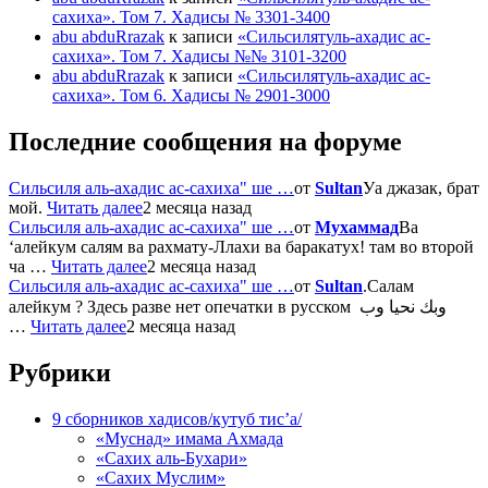
сахиха». Том 7. Хадисы № 3301-3400
abu abduRrazak
к записи
«Сильсилятуль-ахадис ас-
сахиха». Том 7. Хадисы №№ 3101-3200
abu abduRrazak
к записи
«Сильсилятуль-ахадис ас-
сахиха». Том 6. Хадисы № 2901-3000
Последние сообщения на форуме
Сильсиля аль-ахадис ас-сахиха" ше …
от
Sultan
Уа джазак, брат
мой.
Читать далее
2 месяца назад
Сильсиля аль-ахадис ас-сахиха" ше …
от
Мухаммад
Ва
‘алейкум салям ва рахмату-Ллахи ва баракатух! там во второй
ча …
Читать далее
2 месяца назад
Сильсиля аль-ахадис ас-сахиха" ше …
от
Sultan
.Салам
алейкум ? Здесь разве нет опечатки в русском وبك نحيا وب
…
Читать далее
2 месяца назад
Рубрики
9 сборников хадисов/кутуб тис’а/
«Муснад» имама Ахмада
«Сахих аль-Бухари»
«Сахих Муслим»