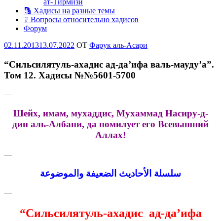
ат-Тирмизи
🔡 Хадисы на разные темы
❔ Вопросы относительно хадисов
Форум
Опубликовано
02.11.2013
13.07.2022
OT
Фарук аль-Асари
“Сильсилятуль-ахадис ад-да’ифа валь-мауду’а”.
Том 12. Хадисы №№5601-5700
—
Шейх, имам, мухаддис, Мухаммад Насиру-д-
дин
аль-Албани, да помилует его Всевышний
Аллах!
—
سلسلة الأحاديث الضعيفة والموضوعة
—
“Сильсилятуль-ахадис ад-да’ифа