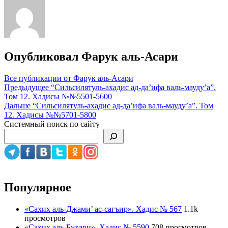
Опубликовал
Фарук аль-Асари
Все публикации от Фарук аль-Асари
Навигация
Предыдущее
“Сильсилятуль-ахадис ад-да’ифа валь-мауду’а”.
Том 12. Хадисы №№5501-5600
по
Дальше
“Сильсилятуль-ахадис ад-да’ифа валь-мауду’а”. Том
записям
12. Хадисы №№5701-5800
Системный поиск по сайту
Популярное
«Сахих аль-Джами’ ас-сагъир». Хадис № 567
1.1k
просмотров
«Сахих аль-Бухари». Хадис № 5590
708 просмотров