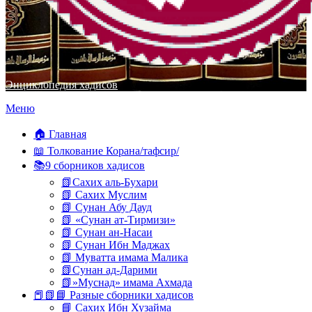
Энциклопедия хадисов
Перейти
Меню
к
содержимому
🏠 Главная
📖 Толкование Корана/тафсир/
📚9 сборников хадисов
📗Сахих аль-Бухари
📗 Сахих Муслим
📗 Сунан Абу Дауд
📗 «Сунан ат-Тирмизи»
📗 Сунан ан-Насаи
📗 Сунан Ибн Маджах
📗 Муватта имама Малика
📗Сунан ад-Дарими
📗»Муснад» имама Ахмада
📕📗📘 Разные сборники хадисов
📘 Сахих Ибн Хузайма