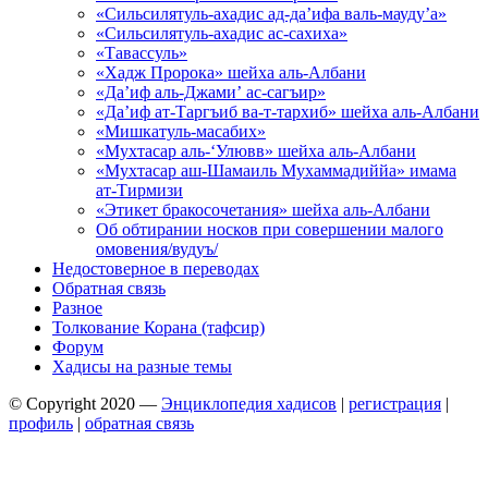
«Сильсилятуль-ахадис ад-да’ифа валь-мауду’а»
«Сильсилятуль-ахадис ас-сахиха»
«Тавассуль»
«Хадж Пророка» шейха аль-Албани
«Да’иф аль-Джами’ ас-сагъир»
«Да’иф ат-Таргъиб ва-т-тархиб» шейха аль-Албани
«Мишкатуль-масабих»
«Мухтасар аль-‘Улювв» шейха аль-Албани
«Мухтасар аш-Шамаиль Мухаммадиййа» имама
ат-Тирмизи
«Этикет бракосочетания» шейха аль-Албани
Об обтирании носков при совершении малого
омовения/вудуъ/
Недостоверное в переводах
Обратная связь
Разное
Толкование Корана (тафсир)
Форум
Хадисы на разные темы
© Copyright 2020 —
Энциклопедия хадисов
|
регистрация
|
профиль
|
обратная связь
Wisteria Theme by
WPFriendship
⋅
Powered by
WordPress