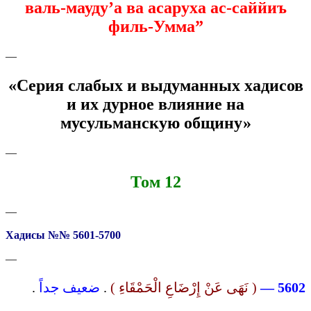
валь-мауду’а ва асаруха ас-саййиъ
филь-Умма”
—
«Серия слабых и выдуманных хадисов
и их дурное влияние на
мусульманскую общину»
—
Том 12
—
Хадисы №№ 5601-5700
—
.
ضعيف جداً
.
( نَهَى عَنْ إِرْضَاعِ الْحَمْقَاءِ )
5602 —