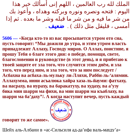
الملك لله رب العالمين ، اللهم إنى أسألك خير هذا
اليوم : فتحه ونصره ونوره وبركته وهداه ، وأعوذ بك
من شر ما فيه و من شر ما قبله وشر ما بعده . ثم إذا
.
ضعيف
أمسى ، فليقل مثل ذلك ) .
5606 —
«
Когда кто-то из вас просыпается утром ото сна,
пусть говорит: “Мы дожили до утра, и этим утром власть
принадлежит Аллаху, Господу миров. О Аллах, поистине, я
прошу Тебя о благе этого дня: о победе, помощи, свете,
благословении и руководстве (в этот день), и я прибегаю к
твоей защите от зла того, что случится этим днём, и зла
того, что перед ним, и зла того, что за ним последует
/
Асбахна ва асбаха-ль-мульку ли-Лляхи, Рабби-ль-‘алямин.
Аллахумма, инни асъалюка хайра хаза-ль-йауми: фатхаху,
ва насраху, ва нураху, ва баракатуху, ва худаху, ва а’узу
бика мин шарри ма фихи, ва мин шарри ма къаблаху, ва
шарри ма ба’даху”/.
А когда наступит вечер, пусть каждый
говорит то же самое».
Шейх аль-Албани в «ас-Сильсиля ад-да’ифа валь-мауду’а»