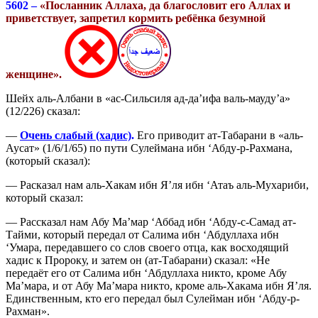
5602 –
«
П
осланник Аллаха,
да благословит его Аллах и
приветствует,
запретил кормить ребёнка безумной
женщине».
Шейх аль-Албани в «ас-Сильсиля ад-да’ифа валь-мауду’а»
(12/226) сказал:
—
Очень слабый (хадис)
.
Его приводит ат-Табарани в «аль-
Аусат» (1/6/1/65) по пути Сулеймана ибн ‘Абду-р-Рахмана,
(который сказал):
— Расказал нам аль-Хакам ибн Я’ля ибн ‘Атаъ аль-Мухариби,
который сказал:
— Рассказал нам Абу Ма’мар ‘Аббад ибн ‘Абду-с-Самад ат-
Тайми, который передал от Салима ибн ‘Абдуллаха ибн
‘Умара, передавшего со слов своего отца, как восходящий
хадис к Пророку, и затем он (ат-Табарани) сказал: «Не
передаёт его от Салима ибн ‘Абдуллаха никто, кроме Абу
Ма’мара, и от Абу Ма’мара никто, кроме аль-Хакама ибн Я’ля.
Единственным, кто его передал был Сулейман ибн ‘Абду-р-
Рахман».