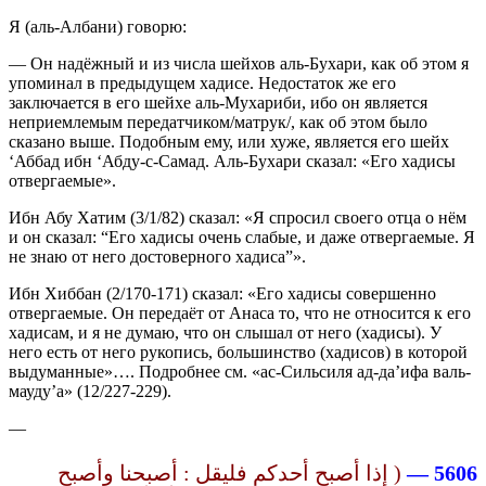
Я (аль-Албани) говорю:
— Он надёжный и из числа шейхов аль-Бухари, как об этом я
упоминал в предыдущем хадисе. Недостаток же его
заключается в его шейхе аль-Мухариби, ибо он является
неприемлемым передатчиком/матрук/, как об этом было
сказано выше. Подобным ему, или хуже, является его шейх
‘Аббад ибн ‘Абду-с-Самад. Аль-Бухари сказал: «Его хадисы
отвергаемые».
Ибн Абу Хатим (3/1/82) сказал: «Я спросил своего отца о нём
и он сказал: “Его хадисы очень слабые, и даже отвергаемые. Я
не знаю от него достоверного хадиса”».
Ибн Хиббан (2/170-171) сказал: «Его хадисы совершенно
отвергаемые. Он передаёт от Анаса то, что не относится к его
хадисам, и я не думаю, что он слышал от него (хадисы). У
него есть от него рукопись, большинство (хадисов) в которой
выдуманные»…. Подробнее см. «ас-Сильсиля ад-да’ифа валь-
мауду’а» (12/227-229).
—
( إذا أصبح أحدكم فليقل : أصبحنا وأصبح
5606 —