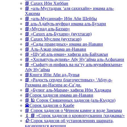
📘 Сахих Ибн Хиббан
📘 «аль-Мустадрак ‘аля сахихайн» имама аль-
Хакима
📘 «аль-Мусаннаф» Ибн Аби Шейбы
📘 аль-Адабуль-муфрад имама аль-Бухари
📘»Муснад аль-Баззар»
📘 «Сахих аль-Бухари» (мухтасар)
📘 Сахих Муслим (мухтасар)
📘 «Сады праведных» имама ан-Навави
📘 Аль-Азкар имама ан-Навави
📘 «Шу’аб аль-иман» хафиза аль-Байхакъи
📘 «Хильятуль-аулияъ» Абу Ну’айма аль-Асфахани
📘 «Сыфату-н-нифакъ ва на’ту аль-мунафикъина»
Абу Ну’айма
📘Книги Ибн Аби ад-Дунья
📘 «Радость сердец благочестивых» ‘Абду-р-
Рахмана ан-Насира ас-Са’ди.
📘 «Булюг аль-Марам» хафиза Ибн Хаджара
📘Сорок хадисов имама ан-Навави
📘 🕌 Сорок Священных хадисов (аль-Къудси)
🕋Сорок хадисов о Каабе
📘 Сорок хадисов о Чёрном камне и воде Замзама
💉 📘 «Сорок хадисов о кровопускании /хиджама/»
🥀 Сорок хадисов об установлениях шариата,
касающихся женщин