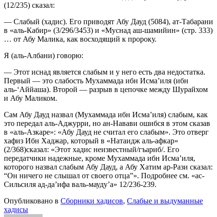
(12/235) сказал:
— Слабый (хадис).
Его приводят Абу Дауд (5084), ат-Табарани
в «аль-Кабир» (3/296/3453) и «Муснад аш-шамийин» (стр. 333)
… от Абу Малика, как восходящий к пророку.
Я (аль-Албани) говорю:
— Этот иснад является слабым и у него есть два недостатка.
Первый — это слабость Мухаммада ибн Исма’иля (ибн
аль-‘Аййаша). Второй — разрыв в цепочке между Шурайхом
и Абу Маликом.
Сам Абу Дауд назвал (Мухаммада ибн Исма’иля) слабым, как
это передал аль-Аджурри, но ан-Навави ошибся в этом сказав
в «аль-Азкаре»: «Абу Дауд не считал его слабым». Это отверг
хафиз Ибн Хаджар, который в «Натаидж аль-афкар»
(2/368)сказал: «Этот хадис неизвестный/гъариб/. Его
передатчики надежные, кроме Мухаммада ибн Исма’иля,
которого назвал слабым Абу Дауд, а Абу Хатим ар-Рази сказал:
“Он ничего не слышал от своего отца”». Подробнее см. «ас-
Сильсиля ад-да’ифа валь-мауду’а» 12/236-239.
Опубликовано в
Сборники хадисов
,
Слабые и выдуманные
хадисы