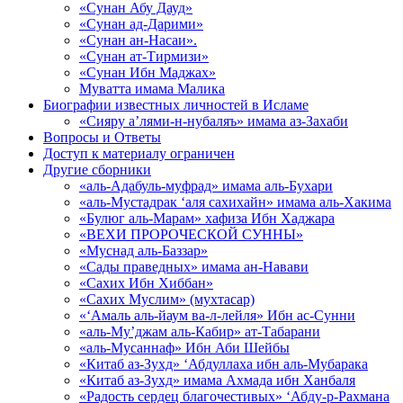
«Сунан Абу Дауд»
«Сунан ад-Дарими»
«Сунан ан-Насаи».
«Сунан ат-Тирмизи»
«Сунан Ибн Маджах»
Муватта имама Малика
Биографии известных личностей в Исламе
«Сияру а’лями-н-нубаляъ» имама аз-Захаби
Вопросы и Ответы
Доступ к материалу ограничен
Другие сборники
«аль-Адабуль-муфрад» имама аль-Бухари
«аль-Мустадрак ‘аля сахихайн» имама аль-Хакима
«Булюг аль-Марам» хафиза Ибн Хаджара
«ВЕХИ ПРОРОЧЕСКОЙ СУННЫ»
«Муснад аль-Баззар»
«Сады праведных» имама ан-Навави
«Сахих Ибн Хиббан»
«Сахих Муслим» (мухтасар)
«‘Амаль аль-йаум ва-л-лейля» Ибн ас-Сунни
«аль-Му’джам аль-Кабир» ат-Табарани
«аль-Мусаннаф» Ибн Аби Шейбы
«Китаб аз-Зухд» ‘Абдуллаха ибн аль-Мубарака
«Китаб аз-Зухд» имама Ахмада ибн Ханбаля
«Радость сердец благочестивых» ‘Абду-р-Рахмана