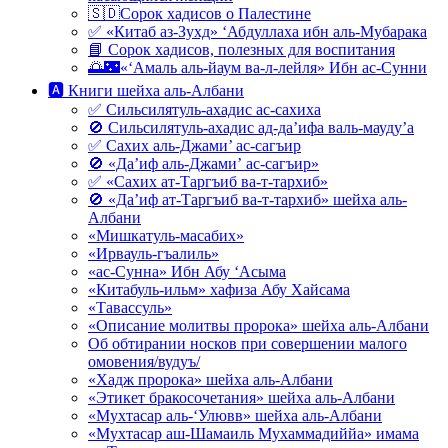
🇸🇩Сорок хадисов о Палестине
✅ «Китаб аз-Зухд» ‘Абдуллаха ибн аль-Мубарака
📘 Сорок хадисов, полезных для воспитания
🌅🌃«‘Амаль аль-йаум ва-л-лейля» Ибн ас-Сунни
🅰 Книги шейха аль-Албани
✅ Сильсилятуль-ахадис ас-сахиха
🚫 Сильсилятуль-ахадис ад-да’ифа валь-мауду’а
✅ Сахих аль-Джами’ ас-сагъир
🚫 «Да’иф аль-Джами’ ас-сагъир»
✅ «Сахих ат-Таргъиб ва-т-тархиб»
🚫 «Да’иф ат-Таргъиб ва-т-тархиб» шейха аль-
Албани
«Мишкатуль-масабих»
«Ирвауль-гъалиль»
«ас-Сунна» Ибн Абу ‘Асыма
«Китабуль-ильм» хафиза Абу Хайсама
«Тавассуль»
«Описание молитвы пророка» шейха аль-Албани
Об обтирании носков при совершении малого
омовения/вудуъ/
«Хадж пророка» шейха аль-Албани
«Этикет бракосочетания» шейха аль-Албани
«Мухтасар аль-‘Улювв» шейха аль-Албани
«Мухтасар аш-Шамаиль Мухаммадиййа» имама