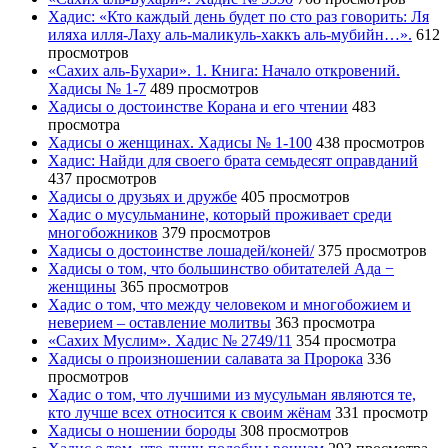
Хадис: «Кто каждый день будет по сто раз говорить: Ля
иляха илля-Лаху аль-маликуль-хаккъ аль-мубийн…».
612
просмотров
«Сахих аль-Бухари». 1. Книга: Начало откровений.
Хадисы № 1-7
489 просмотров
Хадисы о достоинстве Корана и его чтении
483
просмотра
Хадисы о женщинах. Хадисы № 1-100
438 просмотров
Хадис: Найди для своего брата семьдесят оправданий
437 просмотров
Хадисы о друзьях и дружбе
405 просмотров
Хадис о мусульманине, который проживает среди
многобожников
379 просмотров
Хадисы о достоинстве лошадей/коней/
375 просмотров
Хадисы о том, что большинство обитателей Ада −
женщины
365 просмотров
Хадис о том, что между человеком и многобожием и
неверием – оставление молитвы
363 просмотра
«Сахих Муслим». Хадис № 2749/11
354 просмотра
Хадисы о произношении салавата за Пророка
336
просмотров
Хадис о том, что лучшими из мусульман являются те,
кто лучше всех относится к своим жёнам
331 просмотр
Хадисы о ношении бороды
308 просмотров