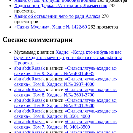
Хадис о том, что души подобны воинам
293 просмотра
Хадисы про Даджаля/Антихрист, Лжемессия/
292
просмотра
Хадис об оставлении чего-то ради Аллаха
270
просмотров
«Сахих Муслим». Хадис № 1422/69
262 просмотра
Свежие комментарии
Мухаммад
к записи
Хадис: «Когда кто-нибудь из вас
будет входить в мечеть, пусть обратится с мольбой за
Пророка…»
abu abduRrazak
к записи
«Сильсилятуль-ахадис ас-
сахиха». Том 9. Хадисы №№ 4001-4035
abu abduRrazak
к записи
«Сильсилятуль-ахадис ас-
сахиха». Том 8. Хадисы №№ 3937-4000
abu abduRrazak
к записи
«Сильсилятуль-ахадис ас-
сахиха». Том 8. Хадисы №№ 3601-3700
abu abduRrazak
к записи
«Сильсилятуль-ахадис ас-
сахиха». Том 8. Хадисы №№ 3501-3600
abu abduRrazak
к записи
«Сильсилятуль-ахадис ас-
сахиха». Том 8. Хадисы № 3501-4000
abu abduRrazak
к записи
«Сильсилятуль-ахадис ас-
сахиха». Том 7. Хадисы № 3401-3500
abu abduRrazak
к записи
«Сильсилятуль-ахадис ас-