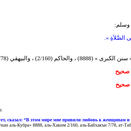
ليه وسلم
« فِى الصَّلاَةِ
صحيح
صحيح
л:
т, сказал: “
В этом мире мне привили любовь к женщинам и б
унан аль-Кубра» 8888, аль-Хаким 2/160, аль-Байхакъи 7/78, ат-Т