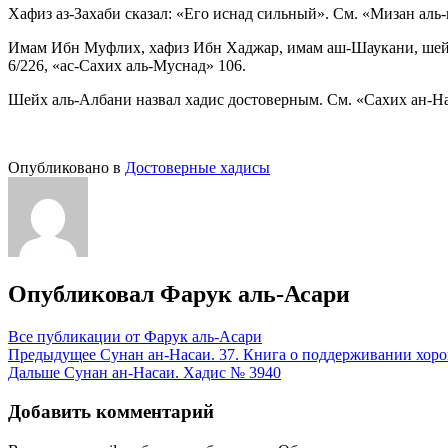
Хафиз аз-Захаби сказал: «Его иснад сильный». См. «Мизан аль-
Имам Ибн Муфлих, хафиз Ибн Хаджар, имам аш-Шаукани, шейх М
6/226, «ас-Сахих аль-Муснад» 106.
Шейх аль-Албани назвал хадис достоверным. См. «Сахих ан-На
Опубликовано в
Достоверные хадисы
Опубликовал
Фарук аль-Асари
Все публикации от Фарук аль-Асари
Навигация
Предыдущее
Сунан ан-Насаи. 37. Книга о поддерживании хо
Дальше
Сунан ан-Насаи. Хадис № 3940
по
записям
Добавить комментарий