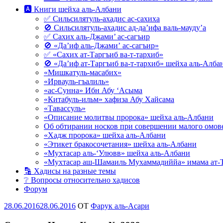
🅰 Книги шейха аль-Албани
✅ Сильсилятуль-ахадис ас-сахиха
🚫 Сильсилятуль-ахадис ад-да’ифа валь-мауду’а
✅ Сахих аль-Джами’ ас-сагъир
🚫 «Да’иф аль-Джами’ ас-сагъир»
✅ «Сахих ат-Таргъиб ва-т-тархиб»
🚫 «Да’иф ат-Таргъиб ва-т-тархиб» шейха аль-Алба
«Мишкатуль-масабих»
«Ирвауль-гъалиль»
«ас-Сунна» Ибн Абу ‘Асыма
«Китабуль-ильм» хафиза Абу Хайсама
«Тавассуль»
«Описание молитвы пророка» шейха аль-Албани
Об обтирании носков при совершении малого омове
«Хадж пророка» шейха аль-Албани
«Этикет бракосочетания» шейха аль-Албани
«Мухтасар аль-‘Улювв» шейха аль-Албани
«Мухтасар аш-Шамаиль Мухаммадиййа» имама ат-
🔡 Хадисы на разные темы
❔ Вопросы относительно хадисов
Форум
Опубликовано
28.06.2016
28.06.2016
OT
Фарук аль-Асари