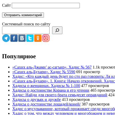
Сайт
Системный поиск по сайту
Популярное
«Сахих аль-Джами’ ас-сагъир». Хадис № 567
1.1k просмо
«Сахих аль-Бухари». Хадис № 5590
691 просмотр
Хадис: «Кто каждый день будет по сто раз говорить: Ля 
«Сахих аль-Бухари». 1. Книга: Начало откровений. Хади
Хадисы о женщинах. Хадисы № 1-100
477 просмотров
Хадисы о достоинстве Корана и его чтении
465 просмотр
Хадис: Найди для своего брата семьдесят оправданий
424
Хадисы о друзьях и дружбе
413 просмотров
Хадисы о достоинстве лошадей/коней/
387 просмотров
Хадис о мусульманине, который проживает среди много
Хадис о том, что между человеком и многобожием и нев