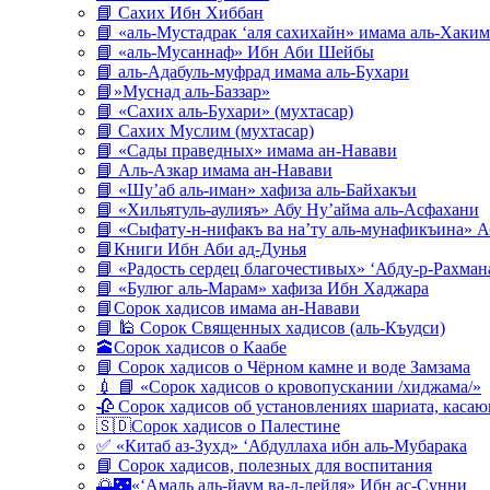
📘 Сахих Ибн Хиббан
📘 «аль-Мустадрак ‘аля сахихайн» имама аль-Хаким
📘 «аль-Мусаннаф» Ибн Аби Шейбы
📘 аль-Адабуль-муфрад имама аль-Бухари
📘»Муснад аль-Баззар»
📘 «Сахих аль-Бухари» (мухтасар)
📘 Сахих Муслим (мухтасар)
📘 «Сады праведных» имама ан-Навави
📘 Аль-Азкар имама ан-Навави
📘 «Шу’аб аль-иман» хафиза аль-Байхакъи
📘 «Хильятуль-аулияъ» Абу Ну’айма аль-Асфахани
📘 «Сыфату-н-нифакъ ва на’ту аль-мунафикъина» А
📘Книги Ибн Аби ад-Дунья
📘 «Радость сердец благочестивых» ‘Абду-р-Рахман
📘 «Булюг аль-Марам» хафиза Ибн Хаджара
📘Сорок хадисов имама ан-Навави
📘 🕌 Сорок Священных хадисов (аль-Къудси)
🕋Сорок хадисов о Каабе
📘 Сорок хадисов о Чёрном камне и воде Замзама
💉 📘 «Сорок хадисов о кровопускании /хиджама/»
🥀 Сорок хадисов об установлениях шариата, кас
🇸🇩Сорок хадисов о Палестине
✅ «Китаб аз-Зухд» ‘Абдуллаха ибн аль-Мубарака
📘 Сорок хадисов, полезных для воспитания
🌅🌃«‘Амаль аль-йаум ва-л-лейля» Ибн ас-Сунни