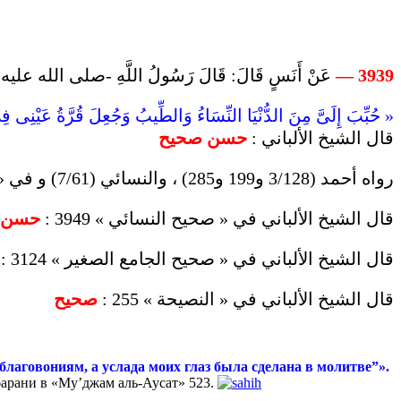
عَنْ أَنَسٍ قَالَ: قَالَ رَسُولُ اللَّهِ -صلى الله ع:
3939 —
حُبِّبَ إِلَىَّ مِنَ الدُّنْيَا النِّسَاءُ وَالطِّيبُ وَجُعِلَ قُرَّةُ عَيْنِى  ».
قال الشيخ الألباني :
حسن صحيح
رواه أحمد (3/128 و199 و285) ، والنسائي (7/61) و في « سنن الكبرى » (8888) ، والحاكم (2/160) ، والبيهقي (7/78)‏ ، والطبراني في « معجم الأوسط » (5203) .‏
قال الشيخ الألباني في « صحيح النسائي‏ » 3949 :
حسن
قال الشيخ الألباني في « صحيح الجامع الصغير » 3124 :
قال الشيخ الألباني في « النصيحة » 255 :
صحيح
лаговониям, а услада моих глаз была сделана в молитве
”».
абарани в «Му’джам аль-Аусат» 523.