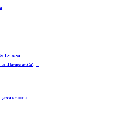
а
бу Ну’айма
а ан-Насира ас-Са’ди.
ающихся женщин