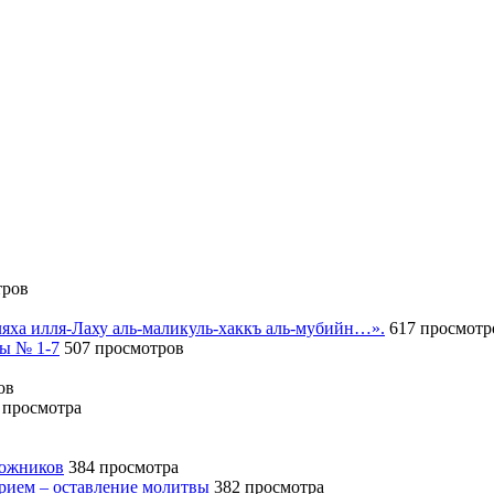
тров
иляха илля-Лаху аль-маликуль-хаккъ аль-мубийн…».
617 просмотр
сы № 1-7
507 просмотров
ов
 просмотра
божников
384 просмотра
ерием – оставление молитвы
382 просмотра