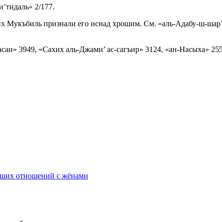
и’тидаль» 2/177.
укъбиль признали его иснад хрошим. См. «аль-Адабу-ш-шар’ийй
саи» 3949, «Сахих аль-Джами’ ас-сагъир» 3124, «ан-Насыха» 25
роших отношений с жёнами