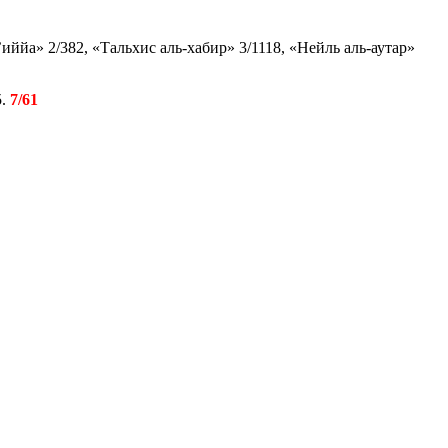
а» 2/382, «Тальхис аль-хабир» 3/1118, «Нейль аль-аутар»
5.
7/61