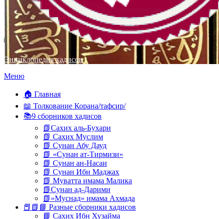
Энциклопедия хадисов
Перейти
Меню
к
содержимому
🏠 Главная
📖 Толкование Корана/тафсир/
📚9 сборников хадисов
📗Сахих аль-Бухари
📗 Сахих Муслим
📗 Сунан Абу Дауд
📗 «Сунан ат-Тирмизи»
📗 Сунан ан-Насаи
📗 Сунан Ибн Маджах
📗 Муватта имама Малика
📗Сунан ад-Дарими
📗»Муснад» имама Ахмада
📕📗📘 Разные сборники хадисов
📘 Сахих Ибн Хузайма