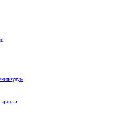
ни
ния/вудуъ/
Тирмизи