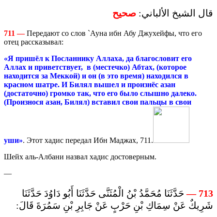
قال الشيخ الألباني:
صحيح
711
—
Передают со слов `Ауна ибн Абу Джухейфы, что его
отец рассказывал:
«Я пришёл к Посланнику Аллаха, да благословит его
Аллах и приветствует, в (местечко) Абтах, (которое
находится за Меккой) и он (в это время) находился в
красном шатре. И Билял вышел и произнёс азан
(достаточно) громко так, что его было слышно далеко.
(Произнося азан, Билял) вставил свои пальцы в свои
уши»
.
Этот хадис передал Ибн Маджах, 711.
Шейх аль-Албани назвал хадис достоверным.
—
حَدَّثَنَا مُحَمَّدُ بْنُ الْمُثَنَّى حَدَّثَنَا أَبُو دَاوُدَ حَدَّثَنَا
—
713
شَرِيكٌ عَنْ سِمَاكِ بْنِ حَرْبٍ عَنْ جَابِرِ بْنِ سَمُرَةَ قَالَ: