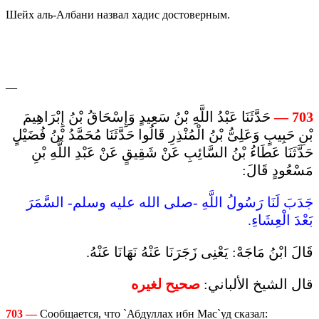
Шейх аль-Албани назвал хадис достоверным.
—
حَدَّثَنَا عَبْدُ اللَّهِ بْنُ سَعِيدٍ وَإِسْحَاقُ بْنُ إِبْرَاهِيمَ
—
703
بْنِ حَبِيبٍ وَعَلِىُّ بْنُ الْمُنْذِرِ قَالُوا حَدَّثَنَا مُحَمَّدُ بْنُ فُضَيْلٍ
حَدَّثَنَا عَطَاءُ بْنُ السَّائِبِ عَنْ شَقِيقٍ عَنْ عَبْدِ اللَّهِ بْنِ
مَسْعُودٍ قَالَ:
جَدَبَ لَنَا رَسُولُ اللَّهِ -صلى الله عليه وسلم- السَّمَرَ
بَعْدَ الْعِشَاءِ.
قَالَ ابْنُ مَاجَهْ: يَعْنِى زَجَرَنَا عَنْهُ نَهَانَا عَنْهُ.
قال الشيخ الألباني:
صحيح لغيره
703
—
Сообщается, что `Абдуллах ибн Мас`уд сказал: