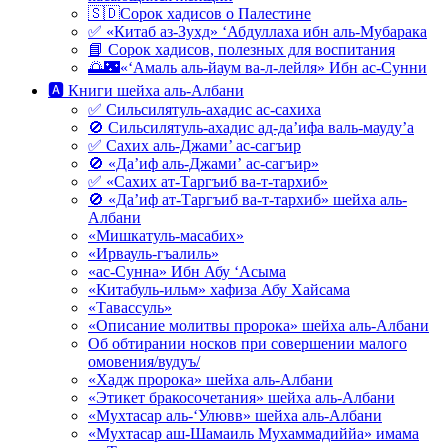
🇸🇩Сорок хадисов о Палестине
✅ «Китаб аз-Зухд» ‘Абдуллаха ибн аль-Мубарака
📘 Сорок хадисов, полезных для воспитания
🌅🌃«‘Амаль аль-йаум ва-л-лейля» Ибн ас-Сунни
🅰 Книги шейха аль-Албани
✅ Сильсилятуль-ахадис ас-сахиха
🚫 Сильсилятуль-ахадис ад-да’ифа валь-мауду’а
✅ Сахих аль-Джами’ ас-сагъир
🚫 «Да’иф аль-Джами’ ас-сагъир»
✅ «Сахих ат-Таргъиб ва-т-тархиб»
🚫 «Да’иф ат-Таргъиб ва-т-тархиб» шейха аль-
Албани
«Мишкатуль-масабих»
«Ирвауль-гъалиль»
«ас-Сунна» Ибн Абу ‘Асыма
«Китабуль-ильм» хафиза Абу Хайсама
«Тавассуль»
«Описание молитвы пророка» шейха аль-Албани
Об обтирании носков при совершении малого
омовения/вудуъ/
«Хадж пророка» шейха аль-Албани
«Этикет бракосочетания» шейха аль-Албани
«Мухтасар аль-‘Улювв» шейха аль-Албани
«Мухтасар аш-Шамаиль Мухаммадиййа» имама