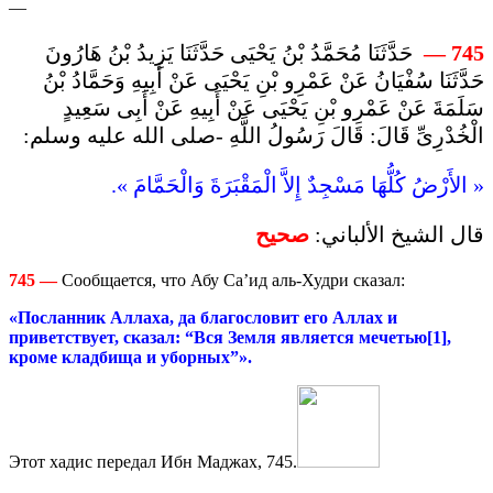
—
حَدَّثَنَا مُحَمَّدُ بْنُ يَحْيَى حَدَّثَنَا يَزِيدُ بْنُ هَارُونَ
—
745
حَدَّثَنَا سُفْيَانُ عَنْ عَمْرِو بْنِ يَحْيَى عَنْ أَبِيهِ وَحَمَّادُ بْنُ
سَلَمَةَ عَنْ عَمْرِو بْنِ يَحْيَى عَنْ أَبِيهِ عَنْ أَبِى سَعِيدٍ
الْخُدْرِىِّ قَالَ: قَالَ رَسُولُ اللَّهِ -صلى الله عليه وسلم:
« الأَرْضُ كُلُّهَا مَسْجِدٌ إِلاَّ الْمَقْبَرَةَ وَالْحَمَّامَ ».
قال الشيخ الألباني:
صحيح
745
—
Сообщается, что Абу Са’ид аль-Худри сказал:
«Посланник Аллаха, да благословит его Аллах и
приветствует, сказал: “В
ся Земля является мечетью[1],
кроме кладбища и уборных”».
Этот хадис передал Ибн Маджах, 745.