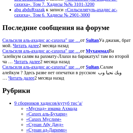
сахиха». Том 7. Хадисы №№ 3101-3200
abu abduRrazak
к записи
«Сильсилятуль-ахадис ас-
сахиха». Том 6. Хадисы № 2901-3000
Последние сообщения на форуме
Сильсиля аль-ахадис ас-сахиха" ше …
от
Sultan
Уа джазак, брат
мой.
Читать далее
2 месяца назад
Сильсиля аль-ахадис ас-сахиха" ше …
от
Мухаммад
Ва
‘алейкум салям ва рахмату-Ллахи ва баракатух! там во второй
ча …
Читать далее
2 месяца назад
Сильсиля аль-ахадис ас-сахиха" ше …
от
Sultan
.Салам
алейкум ? Здесь разве нет опечатки в русском وبك نحيا وب
…
Читать далее
2 месяца назад
Рубрики
9 сборников хадисов/кутуб тис’а/
«Муснад» имама Ахмада
«Сахих аль-Бухари»
«Сахих Муслим»
«Сунан Абу Дауд»
«Сунан ад-Дарими»