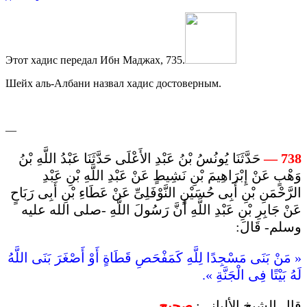
Этот хадис передал Ибн Маджах, 735.
Шейх аль-Албани назвал хадис достоверным.
—
حَدَّثَنَا يُونُسُ بْنُ عَبْدِ الأَعْلَى حَدَّثَنَا عَبْدُ اللَّهِ بْنُ
—
738
وَهْبٍ عَنْ إِبْرَاهِيمَ بْنِ نَشِيطٍ عَنْ عَبْدِ اللَّهِ بْنِ عَبْدِ
الرَّحْمَنِ بْنِ أَبِى حُسَيْنٍ النَّوْفَلِىِّ عَنْ عَطَاءِ بْنِ أَبِى رَبَاحٍ
عَنْ جَابِرِ بْنِ عَبْدِ اللَّهِ أَنَّ رَسُولَ اللَّهِ -صلى الله عليه
وسلم- قَالَ:
« مَنْ بَنَى مَسْجِدًا لِلَّهِ كَمَفْحَصِ قَطَاةٍ أَوْ أَصْغَرَ بَنَى اللَّهُ
لَهُ بَيْتًا فِى الْجَنَّةِ ».
قال الشيخ الألباني:
صحيح