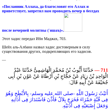
«Посланник Аллаха, да благословит его Аллах и
приветствует, запретил нам проводить вечер в беседах
после вечерней молитвы (`ишаъ)».
Этот хадис передал Ибн Маджах, 703.
Шейх аль-Албани назвал хадис достоверным в силу
существования других, подкрепляющих его хадисов.
—
حَدَّثَنَا أَيُّوبُ بْنُ مُحَمَّدٍ الْهَاشِمِىُّ حَدَّثَنَا عَبْدُ
711 —
الْوَاحِدِ بْنُ زِيَادٍ عَنْ حَجَّاجِ بْنِ أَرْطَاةَ عَنْ عَوْنِ بْنِ أَبِى
جُحَيْفَةَ عَنْ أَبِيهِ قَالَ:
أَتَيْتُ رَسُولَ اللَّهِ -صلى الله عليه وسلم- بِالأَبْطَحِ وَهُوَ
فِى قُبَّةٍ حَمْرَاءَ فَخَرَجَ بِلاَلٌ فَأَذَّنَ فَاسْتَدَارَ فِى أَذَانِهِ
وَجَعَلَ إِصْبَعَيْهِ فِى أُذُنَيْهِ.