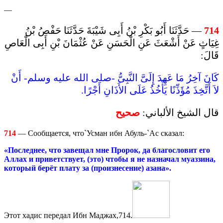
—
— حَدَّثَنَا أَبُو بَكْرِ بْنُ أَبِى شَيْبَةَ حَدَّثَنَا حَفْصُ بْنُ
714
غِيَاثٍ عَنْ أَشْعَثَ عَنِ الْحَسَنِ عَنْ عُثْمَانَ بْنِ أَبِى الْعَاصِ
قَالَ:
كَانَ آخِرُ مَا عَهِدَ إِلَىَّ النَّبِىُّ -صلى الله عليه وسلم- أَنْ
لاَ أَتَّخِذَ مُؤَذِّنًا يَأْخُذُ عَلَى الأَذَانِ أَجْرًا.
قال الشيخ الألباني:
صحيح
714
— Сообщается, что`Усман ибн Абуль-`Ас сказал:
«Последнее, что завещал мне Пророк, да благословит его
Аллах и приветствует, (это) чтобы я не назначал муаззина,
который берёт плату за (произнесение) азана».
Этот хадис передал Ибн Маджах,714.