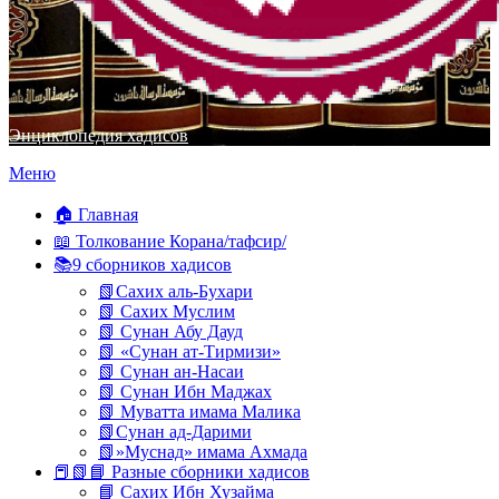
Энциклопедия хадисов
Перейти
Меню
к
содержимому
🏠 Главная
📖 Толкование Корана/тафсир/
📚9 сборников хадисов
📗Сахих аль-Бухари
📗 Сахих Муслим
📗 Сунан Абу Дауд
📗 «Сунан ат-Тирмизи»
📗 Сунан ан-Насаи
📗 Сунан Ибн Маджах
📗 Муватта имама Малика
📗Сунан ад-Дарими
📗»Муснад» имама Ахмада
📕📗📘 Разные сборники хадисов
📘 Сахих Ибн Хузайма