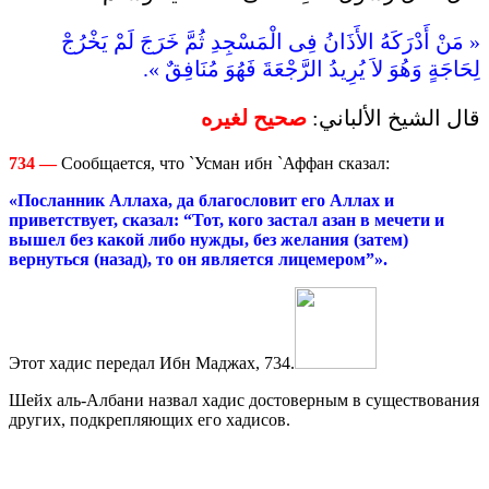
« مَنْ أَدْرَكَهُ الأَذَانُ فِى الْمَسْجِدِ ثُمَّ خَرَجَ لَمْ يَخْرُجْ
لِحَاجَةٍ وَهُوَ لاَ يُرِيدُ الرَّجْعَةَ فَهُوَ مُنَافِقٌ ».
قال الشيخ الألباني:
صحيح لغيره
734
—
Сообщается, что `Усман ибн `Аффан сказал:
«Посланник Аллаха, да благословит его Аллах и
приветствует, сказал: “
Тот, кого застал азан в мечети и
вышел без какой либо нужды, без желания (затем)
вернуться (назад), то он является лицемером”».
Этот хадис передал Ибн Маджах, 734.
Шейх аль-Албани назвал хадис достоверным в существования
других, подкрепляющих его хадисов.