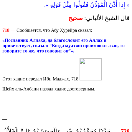
« إِذَا أَذَّنَ الْمُؤَذِّنُ فَقُولُوا مِثْلَ قَوْلِهِ ».
قال الشيخ الألباني:
صحيح
718
—
Сообщается, что Абу Хурейра сказал:
«Посланник Аллаха, да благословит его Аллах и
приветствует, сказал: “Когда муаззин произносит азан, то
говорите то же, что говорит он”».
Этот хадис передал Ибн Маджах, 718.
Шейх аль-Албани назвал хадис достоверным.
—
حَدَّثَنَا مُحَمَّدُ بْنُ يَحْيَى وَالْحَسَنُ بْنُ عَلِىٍّ الْخَلاَّلُ
—
728