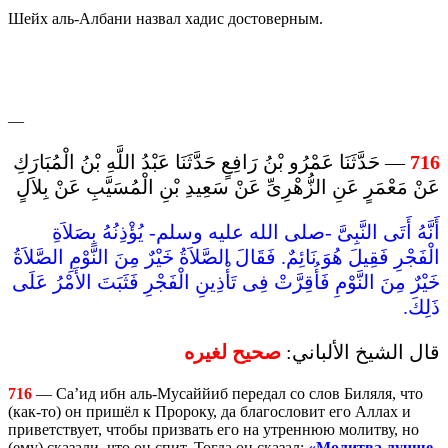
Шейх аль-Албани назвал хадис достоверным.
—
— حَدَّثَنَا عَمْرُو بْنُ رَافِعٍ حَدَّثَنَا عَبْدُ اللَّهِ بْنُ الْمُبَارَكِ
716
عَنْ مَعْمَرٍ عَنِ الزُّهْرِىِّ عَنْ سَعِيدِ بْنِ الْمُسَيَّبِ عَنْ بِلاَلٍ
أَنَّهُ أَتَى النَّبِىَّ -صلى الله عليه وسلم- يُؤْذِنُهُ بِصَلاَةِ
الْفَجْرِ فَقِيلَ هُوَ نَائِمٌ. فَقَالَ الصَّلاَةُ خَيْرٌ مِنَ النَّوْمِ الصَّلاَةُ
خَيْرٌ مِنَ النَّوْمِ فَأُقِرَّتْ فِى تَأْذِينِ الْفَجْرِ فَثَبَتَ الأَمْرُ عَلَى
ذَلِكَ.
قال الشيخ الألباني:
صحيح لغيره
716
—
Са’ид ибн аль-Мусаййиб передал со слов Биляля, что
(как-то) он пришёл к Пророку, да благословит его Аллах и
приветствует, чтобы призвать его на утреннюю молитву, но
(ему) сказали, что он спит. Тогда он сказал:
«Молитва лучше