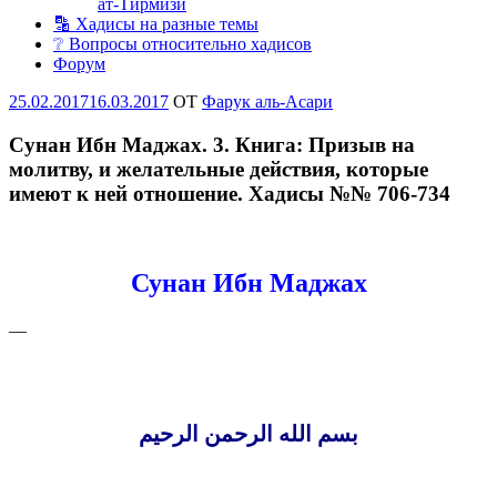
ат-Тирмизи
🔡 Хадисы на разные темы
❔ Вопросы относительно хадисов
Форум
Опубликовано
25.02.2017
16.03.2017
OT
Фарук аль-Асари
Сунан Ибн Маджах. 3. Книга: Призыв на
молитву, и желательные действия, которые
имеют к ней отношение. Хадисы №№ 706-734
Сунан Ибн Маджах
—
بسم الله الرحمن الرحيم