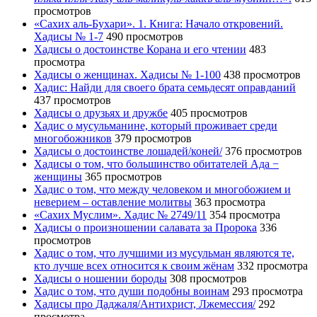
просмотров
«Сахих аль-Бухари». 1. Книга: Начало откровений.
Хадисы № 1-7
490 просмотров
Хадисы о достоинстве Корана и его чтении
483
просмотра
Хадисы о женщинах. Хадисы № 1-100
438 просмотров
Хадис: Найди для своего брата семьдесят оправданий
437 просмотров
Хадисы о друзьях и дружбе
405 просмотров
Хадис о мусульманине, который проживает среди
многобожников
379 просмотров
Хадисы о достоинстве лошадей/коней/
376 просмотров
Хадисы о том, что большинство обитателей Ада −
женщины
365 просмотров
Хадис о том, что между человеком и многобожием и
неверием – оставление молитвы
363 просмотра
«Сахих Муслим». Хадис № 2749/11
354 просмотра
Хадисы о произношении салавата за Пророка
336
просмотров
Хадис о том, что лучшими из мусульман являются те,
кто лучше всех относится к своим жёнам
332 просмотра
Хадисы о ношении бороды
308 просмотров
Хадис о том, что души подобны воинам
293 просмотра
Хадисы про Даджаля/Антихрист, Лжемессия/
292
просмотра