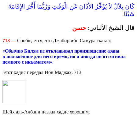
كَانَ بِلاَلٌ لاَ يُؤَخِّرُ الأَذَانَ عَنِ الْوَقْتِ وَرُبُّمَا أَخَّرَ الإِقَامَةَ
شَيْئًا.
قال الشيخ الألباني:
حسن
713
—
Сообщается, что Джабир ибн Самура сказал:
«Обычно Билял не откладывал произношение азана
в положенное для него время, но и иногда он оттягивал
немного с икъаматом».
Этот хадис передал Ибн Маджах, 713.
Шейх аль-Албани назвал хадис хорошим.