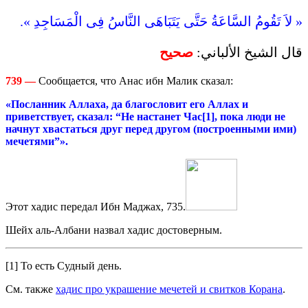
« لاَ تَقُومُ السَّاعَةُ حَتَّى يَتَبَاهَى النَّاسُ فِى الْمَسَاجِدِ ».
قال الشيخ الألباني:
صحيح
739
—
Сообщается, что Анас ибн Малик сказал:
«Посланник Аллаха, да благословит его Аллах и
приветствует, сказал: “Не настанет Час[1], пока люди не
начнут хвастаться друг перед другом (построенными ими)
мечетями”».
Этот хадис передал Ибн Маджах, 735.
Шейх аль-Албани назвал хадис достоверным.
[1] То есть Судный день.
См. также
хадис про украшение мечетей и свитков Корана
.