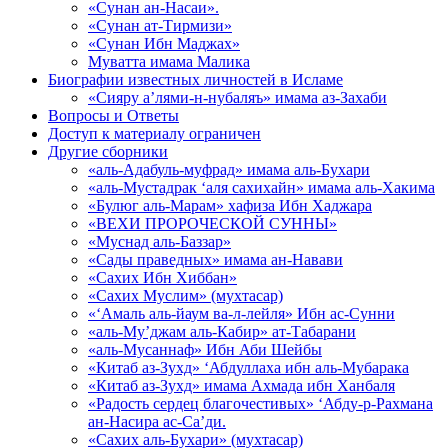
«Сунан ан-Насаи».
«Сунан ат-Тирмизи»
«Сунан Ибн Маджах»
Муватта имама Малика
Биографии известных личностей в Исламе
«Сияру а’лями-н-нубаляъ» имама аз-Захаби
Вопросы и Ответы
Доступ к материалу ограничен
Другие сборники
«аль-Адабуль-муфрад» имама аль-Бухари
«аль-Мустадрак ‘аля сахихайн» имама аль-Хакима
«Булюг аль-Марам» хафиза Ибн Хаджара
«ВЕХИ ПРОРОЧЕСКОЙ СУННЫ»
«Муснад аль-Баззар»
«Сады праведных» имама ан-Навави
«Сахих Ибн Хиббан»
«Сахих Муслим» (мухтасар)
«‘Амаль аль-йаум ва-л-лейля» Ибн ас-Сунни
«аль-Му’джам аль-Кабир» ат-Табарани
«аль-Мусаннаф» Ибн Аби Шейбы
«Китаб аз-Зухд» ‘Абдуллаха ибн аль-Мубарака
«Китаб аз-Зухд» имама Ахмада ибн Ханбаля
«Радость сердец благочестивых» ‘Абду-р-Рахмана
ан-Насира ас-Са’ди.
«Сахих аль-Бухари» (мухтасар)