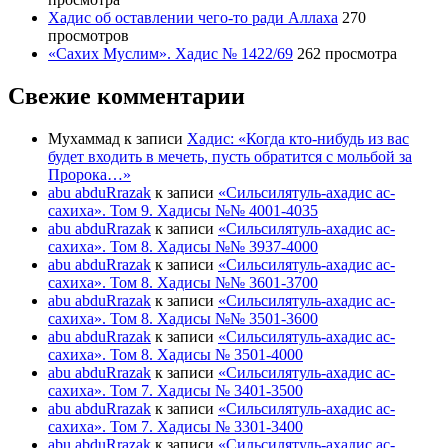
Хадис об оставлении чего-то ради Аллаха
270
просмотров
«Сахих Муслим». Хадис № 1422/69
262 просмотра
Свежие комментарии
Мухаммад
к записи
Хадис: «Когда кто-нибудь из вас
будет входить в мечеть, пусть обратится с мольбой за
Пророка…»
abu abduRrazak
к записи
«Сильсилятуль-ахадис ас-
сахиха». Том 9. Хадисы №№ 4001-4035
abu abduRrazak
к записи
«Сильсилятуль-ахадис ас-
сахиха». Том 8. Хадисы №№ 3937-4000
abu abduRrazak
к записи
«Сильсилятуль-ахадис ас-
сахиха». Том 8. Хадисы №№ 3601-3700
abu abduRrazak
к записи
«Сильсилятуль-ахадис ас-
сахиха». Том 8. Хадисы №№ 3501-3600
abu abduRrazak
к записи
«Сильсилятуль-ахадис ас-
сахиха». Том 8. Хадисы № 3501-4000
abu abduRrazak
к записи
«Сильсилятуль-ахадис ас-
сахиха». Том 7. Хадисы № 3401-3500
abu abduRrazak
к записи
«Сильсилятуль-ахадис ас-
сахиха». Том 7. Хадисы № 3301-3400
abu abduRrazak
к записи
«Сильсилятуль-ахадис ас-