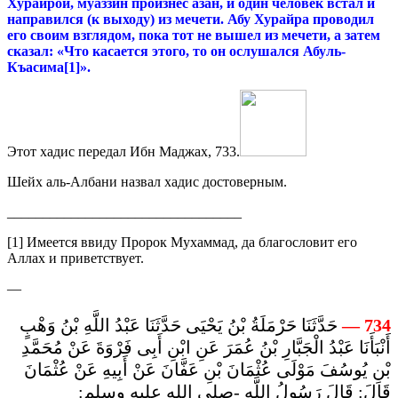
Хурайрой, муаззин произнёс азан, и один человек встал и
направился (к выходу) из мечети. Абу Хурайра проводил
его своим взглядом, пока тот не вышел из мечети, а затем
сказал: «Что касается этого, то он ослушался Абуль-
Къасима[1]».
Этот хадис передал Ибн Маджах, 733.
Шейх аль-Албани назвал хадис достоверным.
_________________________________
[1] Имеется ввиду Пророк Мухаммад, да благословит его
Аллах и приветствует.
—
حَدَّثَنَا حَرْمَلَةُ بْنُ يَحْيَى حَدَّثَنَا عَبْدُ اللَّهِ بْنُ وَهْبٍ
—
734
أَنْبَأَنَا عَبْدُ الْجَبَّارِ بْنُ عُمَرَ عَنِ ابْنِ أَبِى فَرْوَةَ عَنْ مُحَمَّدِ
بْنِ يُوسُفَ مَوْلَى عُثْمَانَ بْنِ عَفَّانَ عَنْ أَبِيهِ عَنْ عُثْمَانَ
قَالَ: قَالَ رَسُولُ اللَّهِ -صلى الله عليه وسلم: