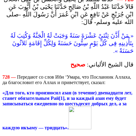
قَالاَ حَدَّثَنَا عَبْدُ اللَّهِ بْنُ صَالِحٍ حَدَّثَنَا يَحْيَى بْنُ أَيُّوبَ عَنِ
ابْنِ جُرَيْجٍ عَنْ نَافِعٍ عَنِ ابْنِ عُمَرَ أَنَّ رَسُولَ اللَّهِ -صلى
الله عليه وسلم- قَالَ:
« مَنْ أَذَّنَ ثِنْتَىْ عَشْرَةَ سَنَةً وَجَبَتْ لَهُ الْجَنَّةُ وَكُتِبَ لَهُ
بِتَأْذِينِهِ فِى كُلِّ يَوْمٍ سِتُّونَ حَسَنَةً وَلِكُلِّ إِقَامَةٍ ثَلاَثُونَ
حَسَنَةً ».
قال الشيخ الألباني:
صحيح
728
—
Передают со слов Ибн ‘Умара, что Посланник Аллаха,
да благословит его Аллах и приветствует, сказал:
«Для того, кто произносил азан (в течение) двенадцати лет,
станет обязательным Рай[1], и за каждый азан ему будет
записываться ежедневно по шестьдесят добрых дел, а за
каждую икъаму — тридцать».