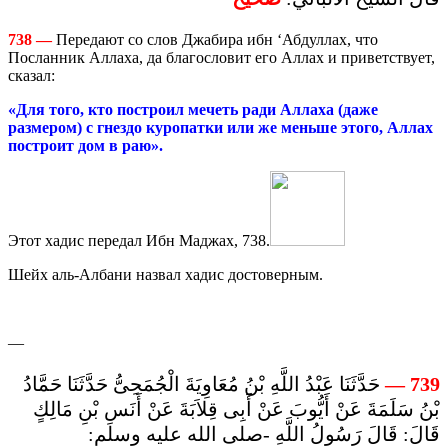
738
—
Передают со слов Джабира ибн ‘Абдуллах, что
Посланник Аллаха, да благословит его Аллах и приветствует,
сказал:
«Для того, кто построил мечеть ради Аллаха (даже
размером) с гнездо куропатки или же меньше этого, Аллах
построит дом в раю».
Этот хадис передал Ибн Маджах, 738.
Шейх аль-Албани назвал хадис достоверным.
—
حَدَّثَنَا عَبْدُ اللَّهِ بْنُ مُعَاوِيَةَ الْجُمَحِىُّ حَدَّثَنَا حَمَّادُ
—
739
بْنُ سَلَمَةَ عَنْ أَيُّوبَ عَنْ أَبِى قِلاَبَةَ عَنْ أَنَسِ بْنِ مَالِكٍ
قَالَ: قَالَ رَسُولُ اللَّهِ -صلى الله عليه وسلم: