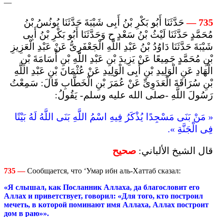
—
حَدَّثَنَا أَبُو بَكْرِ بْنُ أَبِى شَيْبَةَ حَدَّثَنَا يُونُسُ بْنُ
—
735
مُحَمَّدٍ حَدَّثَنَا لَيْثُ بْنُ سَعْدٍ ح وَحَدَّثَنَا أَبُو بَكْرِ بْنُ أَبِى
شَيْبَةَ حَدَّثَنَا دَاوُدُ بْنُ عَبْدِ اللَّهِ الْجَعْفَرِىُّ عَنْ عَبْدِ الْعَزِيزِ
بْنِ مُحَمَّدٍ جَمِيعًا عَنْ يَزِيدَ بْنِ عَبْدِ اللَّهِ بْنِ أُسَامَةَ بْنِ
الْهَادِ عَنِ الْوَلِيدِ بْنِ أَبِى الْوَلِيدِ عَنْ عُثْمَانَ بْنِ عَبْدِ اللَّهِ
بْنِ سُرَاقَةَ الْعَدَوِىِّ عَنْ عُمَرَ بْنِ الْخَطَّابِ قَالَ: سَمِعْتُ
رَسُولَ اللَّهِ -صلى الله عليه وسلم- يَقُولُ:
« مَنْ بَنَى مَسْجِدًا يُذْكَرُ فِيهِ اسْمُ اللَّهِ بَنَى اللَّهُ لَهُ بَيْتًا
فِى الْجَنَّةِ ».
قال الشيخ الألباني:
صحيح
735
—
Сообщается, что ‘Умар ибн аль-Хаттаб сказал:
«Я слышал, как Посланник Аллаха, да благословит его
Аллах и приветствует, говорил: «Для того, кто построил
мечеть, в которой поминают имя Аллаха, Аллах построит
дом в раю»».