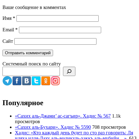
Ваше сообщение в комментах
Имя
*
Email
*
Сайт
Системный поиск по сайту
Популярное
«Сахих аль-Джами’ ас-сагъир». Хадис № 567
1.1k
просмотров
«Сахих аль-Бухари». Хадис № 5590
708 просмотров
Хадис: «Кто каждый день будет по сто раз говорить: Ля
иляха илля-Лаху аль-маликуль-хаккъ аль-мубийн…».
613