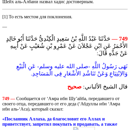
Шейх аль-Албани назвал хадис достоверным.
[1] То есть местом для поклонения.
—
حَدَّثَنَا عَبْدُ اللَّهِ بْنُ سَعِيدٍ الْكِنْدِىُّ حَدَّثَنَا أَبُو خَالِدٍ
—
749
الأَحْمَرُ عَنِ ابْنِ عَجْلاَنَ عَنْ عَمْرِو بْنِ شُعَيْبٍ عَنْ أَبِيهِ
عَنْ جَدِّهِ قَالَ:
نَهَى رَسُولُ اللَّهِ -صلى الله عليه وسلم- عَنِ الْبَيْعِ
وَالاِبْتِيَاعِ وَعَنْ تَنَاشُدِ الأَشْعَارِ فِى الْمَسَاجِدِ.
قال الشيخ الألباني:
صحيح
749
—
Сообщается от ‘Амра ибн Шу’айба, передавшего от
своего отца, передавшего от его деда (‘Абдуллы ибн ‘Амра
ибн аль-‘Аса), который сказал:
«Посланник Аллаха, да благословит его Аллах и
приветствует, запретил покупать и продавать, а также