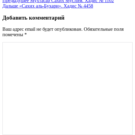
Навигация
Предыдущее
Мухтасар Сахих Муслим. Хадис № 1102
Дальше
«Сахих аль-Бухари». Хадис № 4458
по
записям
Добавить комментарий
Ваш адрес email не будет опубликован.
Обязательные поля
помечены
*