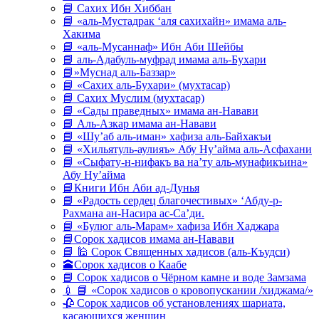
📘 Сахих Ибн Хиббан
📘 «аль-Мустадрак ‘аля сахихайн» имама аль-
Хакима
📘 «аль-Мусаннаф» Ибн Аби Шейбы
📘 аль-Адабуль-муфрад имама аль-Бухари
📘»Муснад аль-Баззар»
📘 «Сахих аль-Бухари» (мухтасар)
📘 Сахих Муслим (мухтасар)
📘 «Сады праведных» имама ан-Навави
📘 Аль-Азкар имама ан-Навави
📘 «Шу’аб аль-иман» хафиза аль-Байхакъи
📘 «Хильятуль-аулияъ» Абу Ну’айма аль-Асфахани
📘 «Сыфату-н-нифакъ ва на’ту аль-мунафикъина»
Абу Ну’айма
📘Книги Ибн Аби ад-Дунья
📘 «Радость сердец благочестивых» ‘Абду-р-
Рахмана ан-Насира ас-Са’ди.
📘 «Булюг аль-Марам» хафиза Ибн Хаджара
📘Сорок хадисов имама ан-Навави
📘 🕌 Сорок Священных хадисов (аль-Къудси)
🕋Сорок хадисов о Каабе
📘 Сорок хадисов о Чёрном камне и воде Замзама
💉 📘 «Сорок хадисов о кровопускании /хиджама/»
🥀 Сорок хадисов об установлениях шариата,
касающихся женщин