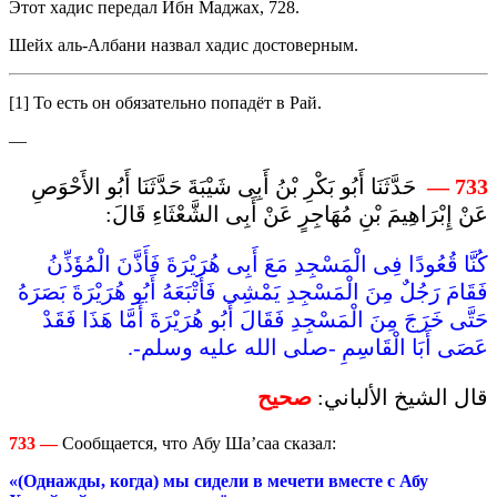
Этот хадис передал Ибн Маджах, 728.
Шейх аль-Албани назвал хадис достоверным.
[1] То есть он обязательно попадёт в Рай.
—
حَدَّثَنَا أَبُو بَكْرِ بْنُ أَبِى شَيْبَةَ حَدَّثَنَا أَبُو الأَحْوَصِ
733 —
عَنْ إِبْرَاهِيمَ بْنِ مُهَاجِرٍ عَنْ أَبِى الشَّعْثَاءِ قَالَ:
كُنَّا قُعُودًا فِى الْمَسْجِدِ مَعَ أَبِى هُرَيْرَةَ فَأَذَّنَ الْمُؤَذِّنُ
فَقَامَ رَجُلٌ مِنَ الْمَسْجِدِ يَمْشِى فَأَتْبَعَهُ أَبُو هُرَيْرَةَ بَصَرَهُ
حَتَّى خَرَجَ مِنَ الْمَسْجِدِ فَقَالَ أَبُو هُرَيْرَةَ أَمَّا هَذَا فَقَدْ
عَصَى أَبَا الْقَاسِمِ -صلى الله عليه وسلم-.
قال الشيخ الألباني:
صحيح
733
—
Сообщается, что Абу Ша’саа сказал:
«(Однажды, когда) мы сидели в мечети вместе с Абу