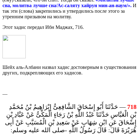
сна, молитва лучше сна/Ас-саляту хайрун мин-ан-наум/».
И
так эти (слова) закрепились и утвердились после этого за
утренним призывом на молитву.
Этот хадис передал Ибн Маджах, 716.
Шейх аль-Албани назвал хадис достоверным в существования
других, подкрепляющих его хадисов.
—
— حَدَّثَنَا أَبُو إِسْحَاقَ الشَّافِعِىُّ إِبْرَاهِيمُ بْنُ مُحَمَّدِ
718
بْنِ الْعَبَّاسِ حَدَّثَنَا عَبْدُ اللَّهِ بْنُ رَجَاءٍ الْمَكِّىُّ عَنْ عَبَّادِ بْنِ
إِسْحَاقَ عَنِ ابْنِ شِهَابٍ عَنْ سَعِيدِ بْنِ الْمُسَيَّبِ عَنْ أَبِى
هُرَيْرَةَ قَالَ: قَالَ رَسُولُ اللَّهِ -صلى الله عليه وسلم: