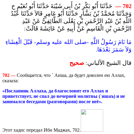
حَدَّثَنَا أَبُو بَكْرِ بْنُ أَبِى شَيْبَةَ حَدَّثَنَا أَبُو نُعَيْمٍ ح
—
702
وَحَدَّثَنَا مُحَمَّدُ بْنُ بَشَّارٍ حَدَّثَنَا أَبُو عَامِرٍ قَالاَ حَدَّثَنَا عَبْدُ
اللَّهِ بْنُ عَبْدِ الرَّحْمَنِ بْنِ يَعْلَى الطَّائِفِىُّ عَنْ عَبْدِ
الرَّحْمَنِ بْنِ الْقَاسِمِ عَنْ أَبِيهِ عَنْ عَائِشَةَ قَالَتْ:
مَا نَامَ رَسُولُ اللَّهِ -صلى الله عليه وسلم- قَبْلَ الْعِشَاءِ
وَلاَ سَمَرَ بَعْدَهَا.
قال الشيخ الألباني:
صحيح
702
—
Сообщается, что ` Аиша, да будет доволен ею Аллах,
сказала:
«Посланник Аллаха, да благословит его Аллах и
приветствует, не спал до вечерней молитвы (`ишаъ) и не
занимался беседами (разговорами) после неё».
Этот хадис передал Ибн Маджах, 702.