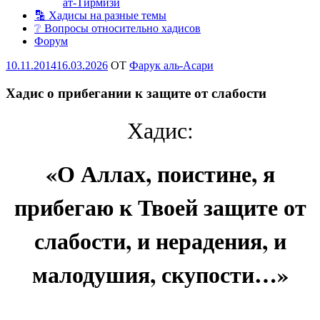
ат-Тирмизи
🔡 Хадисы на разные темы
❔ Вопросы относительно хадисов
Форум
Опубликовано
10.11.2014
16.03.2026
OT
Фарук аль-Асари
Хадис о прибегании к защите от слабости
Хадис:
«О Аллах, поистине, я
прибегаю к Твоей защите от
слабости, и нерадения, и
малодушия, скупости…»