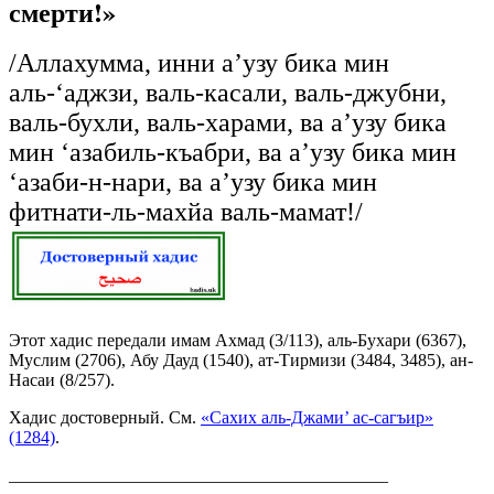
смерти!»
/Аллахумма, инни а’узу бика мин
аль-‘аджзи, валь-касали, валь-джубни,
валь-бухли, валь-харами, ва а’узу бика
мин ‘азабиль-къабри, ва а’узу бика мин
‘азаби-н-нари, ва а’узу бика мин
фитнати-ль-махйа валь-мамат!/
Этот хадис передали имам Ахмад (3/113), аль-Бухари (6367),
Муслим (2706), Абу Дауд (1540), ат-Тирмизи (3484, 3485), ан-
Насаи (8/257).
Хадис достоверный. См.
«Сахих аль-Джами’ ас-сагъир»
(1284)
.
___________________________________________