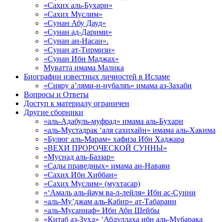
«Сахих аль-Бухари»
«Сахих Муслим»
«Сунан Абу Дауд»
«Сунан ад-Дарими»
«Сунан ан-Насаи».
«Сунан ат-Тирмизи»
«Сунан Ибн Маджах»
Муватта имама Малика
Биографии известных личностей в Исламе
«Сияру а’лями-н-нубаляъ» имама аз-Захаби
Вопросы и Ответы
Доступ к материалу ограничен
Другие сборники
«аль-Адабуль-муфрад» имама аль-Бухари
«аль-Мустадрак ‘аля сахихайн» имама аль-Хакима
«Булюг аль-Марам» хафиза Ибн Хаджара
«ВЕХИ ПРОРОЧЕСКОЙ СУННЫ»
«Муснад аль-Баззар»
«Сады праведных» имама ан-Навави
«Сахих Ибн Хиббан»
«Сахих Муслим» (мухтасар)
«‘Амаль аль-йаум ва-л-лейля» Ибн ас-Сунни
«аль-Му’джам аль-Кабир» ат-Табарани
«аль-Мусаннаф» Ибн Аби Шейбы
«Китаб аз-Зухд» ‘Абдуллаха ибн аль-Мубарака