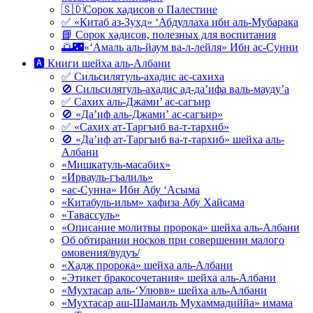
🇸🇩Сорок хадисов о Палестине
✅ «Китаб аз-Зухд» ‘Абдуллаха ибн аль-Мубарака
📘 Сорок хадисов, полезных для воспитания
🌅🌃«‘Амаль аль-йаум ва-л-лейля» Ибн ас-Сунни
🅰 Книги шейха аль-Албани
✅ Сильсилятуль-ахадис ас-сахиха
🚫 Сильсилятуль-ахадис ад-да’ифа валь-мауду’а
✅ Сахих аль-Джами’ ас-сагъир
🚫 «Да’иф аль-Джами’ ас-сагъир»
✅ «Сахих ат-Таргъиб ва-т-тархиб»
🚫 «Да’иф ат-Таргъиб ва-т-тархиб» шейха аль-
Албани
«Мишкатуль-масабих»
«Ирвауль-гъалиль»
«ас-Сунна» Ибн Абу ‘Асыма
«Китабуль-ильм» хафиза Абу Хайсама
«Тавассуль»
«Описание молитвы пророка» шейха аль-Албани
Об обтирании носков при совершении малого
омовения/вудуъ/
«Хадж пророка» шейха аль-Албани
«Этикет бракосочетания» шейха аль-Албани
«Мухтасар аль-‘Улювв» шейха аль-Албани
«Мухтасар аш-Шамаиль Мухаммадиййа» имама