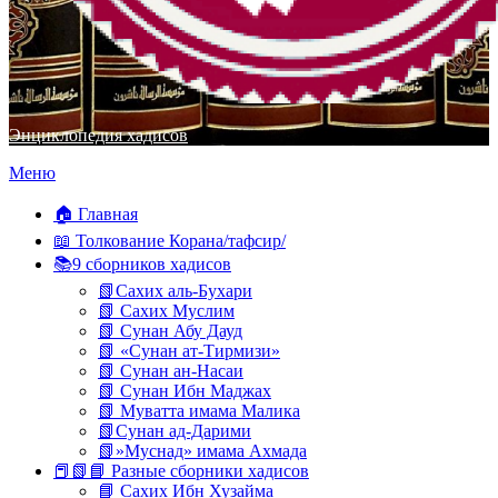
Энциклопедия хадисов
Перейти
Меню
к
содержимому
🏠 Главная
📖 Толкование Корана/тафсир/
📚9 сборников хадисов
📗Сахих аль-Бухари
📗 Сахих Муслим
📗 Сунан Абу Дауд
📗 «Сунан ат-Тирмизи»
📗 Сунан ан-Насаи
📗 Сунан Ибн Маджах
📗 Муватта имама Малика
📗Сунан ад-Дарими
📗»Муснад» имама Ахмада
📕📗📘 Разные сборники хадисов
📘 Сахих Ибн Хузайма