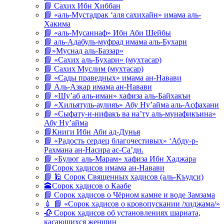
📘 Сахих Ибн Хиббан
📘 «аль-Мустадрак ‘аля сахихайн» имама аль-
Хакима
📘 «аль-Мусаннаф» Ибн Аби Шейбы
📘 аль-Адабуль-муфрад имама аль-Бухари
📘»Муснад аль-Баззар»
📘 «Сахих аль-Бухари» (мухтасар)
📘 Сахих Муслим (мухтасар)
📘 «Сады праведных» имама ан-Навави
📘 Аль-Азкар имама ан-Навави
📘 «Шу’аб аль-иман» хафиза аль-Байхакъи
📘 «Хильятуль-аулияъ» Абу Ну’айма аль-Асфахани
📘 «Сыфату-н-нифакъ ва на’ту аль-мунафикъина»
Абу Ну’айма
📘Книги Ибн Аби ад-Дунья
📘 «Радость сердец благочестивых» ‘Абду-р-
Рахмана ан-Насира ас-Са’ди.
📘 «Булюг аль-Марам» хафиза Ибн Хаджара
📘Сорок хадисов имама ан-Навави
📘 🕌 Сорок Священных хадисов (аль-Къудси)
🕋Сорок хадисов о Каабе
📘 Сорок хадисов о Чёрном камне и воде Замзама
💉 📘 «Сорок хадисов о кровопускании /хиджама/»
🥀 Сорок хадисов об установлениях шариата,
касающихся женщин