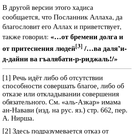
В другой версии этого хадиса
сообщается, что Посланник Аллаха, да
благословит его Аллах и приветствует,
«…от бремени долга и
также говорил:
[3]
от притеснения людей
/…ва даля’и-
д-дайни ва гъалябати-р-риджаль!/»
[1] Речь идёт либо об отсутствии
способности совершать бла­гое, либо об
отказе или откладывании совершения
обязатель­ного. См. «аль-Азкар» имама
ан-Навави (изд. на рус. яз.) стр. 662, пер.
А. Нирша.
[2] Здесь подразумевается отказ от