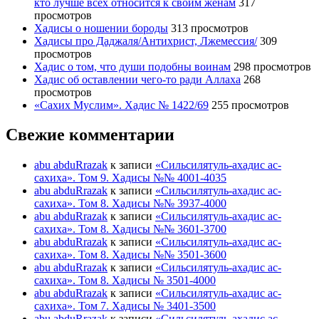
кто лучше всех относится к своим жёнам
317
просмотров
Хадисы о ношении бороды
313 просмотров
Хадисы про Даджаля/Антихрист, Лжемессия/
309
просмотров
Хадис о том, что души подобны воинам
298 просмотров
Хадис об оставлении чего-то ради Аллаха
268
просмотров
«Сахих Муслим». Хадис № 1422/69
255 просмотров
Свежие комментарии
abu abduRrazak
к записи
«Сильсилятуль-ахадис ас-
сахиха». Том 9. Хадисы №№ 4001-4035
abu abduRrazak
к записи
«Сильсилятуль-ахадис ас-
сахиха». Том 8. Хадисы №№ 3937-4000
abu abduRrazak
к записи
«Сильсилятуль-ахадис ас-
сахиха». Том 8. Хадисы №№ 3601-3700
abu abduRrazak
к записи
«Сильсилятуль-ахадис ас-
сахиха». Том 8. Хадисы №№ 3501-3600
abu abduRrazak
к записи
«Сильсилятуль-ахадис ас-
сахиха». Том 8. Хадисы № 3501-4000
abu abduRrazak
к записи
«Сильсилятуль-ахадис ас-
сахиха». Том 7. Хадисы № 3401-3500
abu abduRrazak
к записи
«Сильсилятуль-ахадис ас-