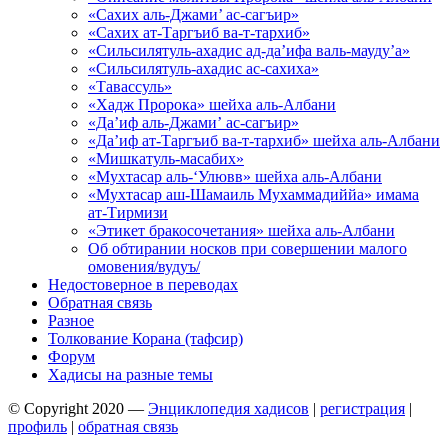
«Сахих аль-Джами’ ас-сагъир»
«Сахих ат-Таргъиб ва-т-тархиб»
«Сильсилятуль-ахадис ад-да’ифа валь-мауду’а»
«Сильсилятуль-ахадис ас-сахиха»
«Тавассуль»
«Хадж Пророка» шейха аль-Албани
«Да’иф аль-Джами’ ас-сагъир»
«Да’иф ат-Таргъиб ва-т-тархиб» шейха аль-Албани
«Мишкатуль-масабих»
«Мухтасар аль-‘Улювв» шейха аль-Албани
«Мухтасар аш-Шамаиль Мухаммадиййа» имама
ат-Тирмизи
«Этикет бракосочетания» шейха аль-Албани
Об обтирании носков при совершении малого
омовения/вудуъ/
Недостоверное в переводах
Обратная связь
Разное
Толкование Корана (тафсир)
Форум
Хадисы на разные темы
© Copyright 2020 —
Энциклопедия хадисов
|
регистрация
|
профиль
|
обратная связь
Wisteria Theme by
WPFriendship
⋅
Powered by
WordPress