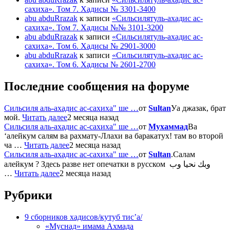
сахиха». Том 7. Хадисы № 3301-3400
abu abduRrazak
к записи
«Сильсилятуль-ахадис ас-
сахиха». Том 7. Хадисы №№ 3101-3200
abu abduRrazak
к записи
«Сильсилятуль-ахадис ас-
сахиха». Том 6. Хадисы № 2901-3000
abu abduRrazak
к записи
«Сильсилятуль-ахадис ас-
сахиха». Том 6. Хадисы № 2601-2700
Последние сообщения на форуме
Сильсиля аль-ахадис ас-сахиха" ше …
от
Sultan
Уа джазак, брат
мой.
Читать далее
2 месяца назад
Сильсиля аль-ахадис ас-сахиха" ше …
от
Мухаммад
Ва
‘алейкум салям ва рахмату-Ллахи ва баракатух! там во второй
ча …
Читать далее
2 месяца назад
Сильсиля аль-ахадис ас-сахиха" ше …
от
Sultan
.Салам
алейкум ? Здесь разве нет опечатки в русском وبك نحيا وب
…
Читать далее
2 месяца назад
Рубрики
9 сборников хадисов/кутуб тис’а/
«Муснад» имама Ахмада