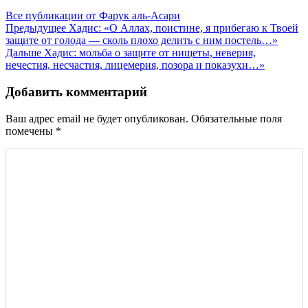
Все публикации от Фарук аль-Асари
Навигация
Предыдущее
Хадис: «О Аллах, поистине, я прибегаю к Твоей
защите от голода — сколь плохо делить с ним постель…»
по
Дальше
Хадис: мольба о защите от нищеты, неверия,
записям
нечестия, несчастия, лицемерия, позора и показухи…»
Добавить комментарий
Ваш адрес email не будет опубликован.
Обязательные поля
помечены
*