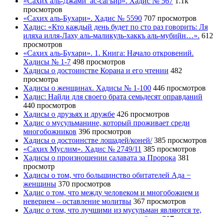
«Сахих аль-Джами’ ас-сагъир». Хадис № 567
1.1k
просмотров
«Сахих аль-Бухари». Хадис № 5590
707 просмотров
Хадис: «Кто каждый день будет по сто раз говорить: Ля
иляха илля-Лаху аль-маликуль-хаккъ аль-мубийн…».
612
просмотров
«Сахих аль-Бухари». 1. Книга: Начало откровений.
Хадисы № 1-7
498 просмотров
Хадисы о достоинстве Корана и его чтении
482
просмотра
Хадисы о женщинах. Хадисы № 1-100
446 просмотров
Хадис: Найди для своего брата семьдесят оправданий
440 просмотров
Хадисы о друзьях и дружбе
426 просмотров
Хадис о мусульманине, который проживает среди
многобожников
396 просмотров
Хадисы о достоинстве лошадей/коней/
385 просмотров
«Сахих Муслим». Хадис № 2749/11
385 просмотров
Хадисы о произношении салавата за Пророка
381
просмотр
Хадисы о том, что большинство обитателей Ада −
женщины
370 просмотров
Хадис о том, что между человеком и многобожием и
неверием – оставление молитвы
367 просмотров
Хадис о том, что лучшими из мусульман являются те,