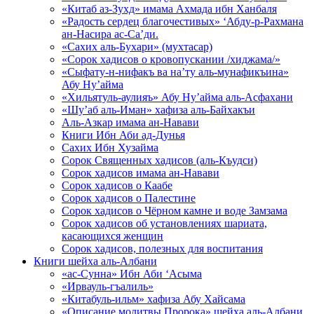
«Китаб аз-Зухд» имама Ахмада ибн Ханбаля
«Радость сердец благочестивых» ‘Абду-р-Рахмана
ан-Насира ас-Са’ди.
«Сахих аль-Бухари» (мухтасар)
«Сорок хадисов о кровопускании /хиджама/»
«Сыфату-н-нифакъ ва на’ту аль-мунафикъина»
Абу Ну’айма
«Хильятуль-аулияъ» Абу Ну’айма аль-Асфахани
«Шу’аб аль-Иман» хафиза аль-Байхакъи
Аль-Азкар имама ан-Навави
Книги Ибн Аби ад-Дунья
Сахих Ибн Хузайма
Сорок Священных хадисов (аль-Къудси)
Сорок хадисов имама ан-Навави
Сорок хадисов о Каабе
Сорок хадисов о Палестине
Сорок хадисов о Чёрном камне и воде Замзама
Сорок хадисов об установлениях шариата,
касающихся женщин
Сорок хадисов, полезных для воспитания
Книги шейха аль-Албани
«ас-Сунна» Ибн Аби ‘Асыма
«Ирвауль-гъалиль»
«Китабуль-ильм» хафиза Абу Хайсама
«Описание молитвы Пророка» шейха аль-Албани