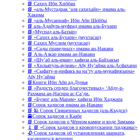
📘 Сахих Ибн Хиббан
📘 «аль-Мустадрак ‘аля сахихайн» имама аль-
Хакима
📘 «аль-Мусаннаф» Ибн Аби Шейбы
📘 аль-Адабуль-муфрад имама аль-Бухари
📘»Муснад аль-Баззар»
📘 «Сахих аль-Бухари» (мухтасар)
📘 Сахих Муслим (мухтасар)
📘 «Сады праведных» имама ан-Навави
📘 Аль-Азкар имама ан-Навави
📘 «Шу’аб аль-иман» хафиза аль-Байхакъи
📘 «Хильятуль-аулияъ» Абу Ну’айма аль-Асфахани
📘 «Сыфату-н-нифакъ ва на’ту аль-мунафикъина»
Абу Ну’айма
📘Книги Ибн Аби ад-Дунья
📘 «Радость сердец благочестивых» ‘Абду-р-
Рахмана ан-Насира ас-Са’ди.
📘 «Булюг аль-Марам» хафиза Ибн Хаджара
📘Сорок хадисов имама ан-Навави
📘 🕌 Сорок Священных хадисов (аль-Къудси)
🕋Сорок хадисов о Каабе
📘 Сорок хадисов о Чёрном камне и воде Замзама
💉 📘 «Сорок хадисов о кровопускании /хиджама/»
🥀 Сорок хадисов об установлениях шариата,
касающихся женщин