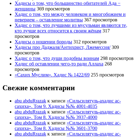
Хадисы о том, что большинство обитателей Ада −
женщины
369 просмотров
Хадис о том, что между человеком и многобожием и
неверием – оставление молитвы
367 просмотров
Хадис о том, что лучшими из мусульман являются те,
кто лучше всех относится к своим жёнам
317
просмотров
Хадисы о ношении бороды
312 просмотров
Хадисы про Даджаля/Антихрист, Лжемессия/
309
просмотров
Хадис о том, что души подобны воинам
298 просмотров
Хадис об оставлении чего-то ради Аллаха
268
просмотров
«Сахих Муслим». Хадис № 1422/69
255 просмотров
Свежие комментарии
abu abduRrazak
к записи
«Сильсилятуль-ахадис ас-
сахиха». Том 9. Хадисы №№ 4001-4035
abu abduRrazak
к записи
«Сильсилятуль-ахадис ас-
сахиха». Том 8. Хадисы №№ 3937-4000
abu abduRrazak
к записи
«Сильсилятуль-ахадис ас-
сахиха». Том 8. Хадисы №№ 3601-3700
abu abduRrazak
к записи
«Сильсилятуль-ахадис ас-