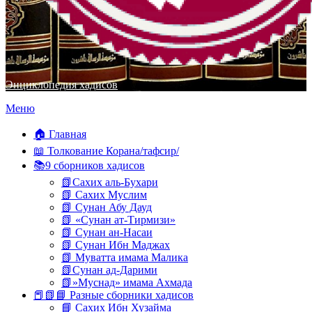
Энциклопедия хадисов
Перейти
Меню
к
содержимому
🏠 Главная
📖 Толкование Корана/тафсир/
📚9 сборников хадисов
📗Сахих аль-Бухари
📗 Сахих Муслим
📗 Сунан Абу Дауд
📗 «Сунан ат-Тирмизи»
📗 Сунан ан-Насаи
📗 Сунан Ибн Маджах
📗 Муватта имама Малика
📗Сунан ад-Дарими
📗»Муснад» имама Ахмада
📕📗📘 Разные сборники хадисов
📘 Сахих Ибн Хузайма