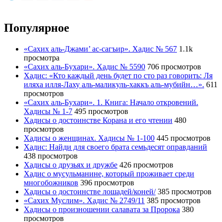
Популярное
«Сахих аль-Джами’ ас-сагъир». Хадис № 567
1.1k
просмотра
«Сахих аль-Бухари». Хадис № 5590
706 просмотров
Хадис: «Кто каждый день будет по сто раз говорить: Ля
иляха илля-Лаху аль-маликуль-хаккъ аль-мубийн…».
611
просмотров
«Сахих аль-Бухари». 1. Книга: Начало откровений.
Хадисы № 1-7
495 просмотров
Хадисы о достоинстве Корана и его чтении
480
просмотров
Хадисы о женщинах. Хадисы № 1-100
445 просмотров
Хадис: Найди для своего брата семьдесят оправданий
438 просмотров
Хадисы о друзьях и дружбе
426 просмотров
Хадис о мусульманине, который проживает среди
многобожников
396 просмотров
Хадисы о достоинстве лошадей/коней/
385 просмотров
«Сахих Муслим». Хадис № 2749/11
385 просмотров
Хадисы о произношении салавата за Пророка
380
просмотров