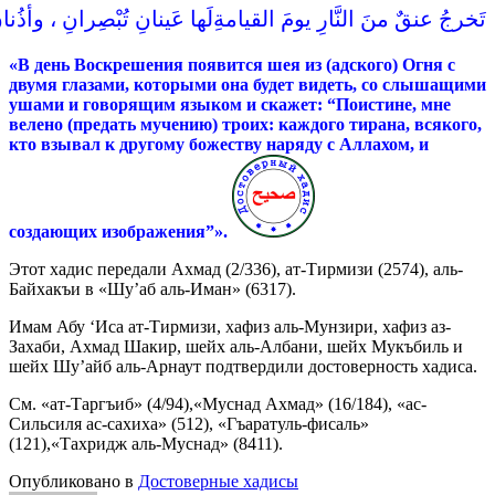
وأذُنان
،
تُبْصِرانِ
عَينانِ
لَها
القيامةِ
يومَ
النَّارِ
منَ
عنقٌ
تَخرجُ
«В день Воскрешения появится шея из (адского) Огня с
двумя глазами, которыми она будет видеть, со слышащими
ушами и говорящим языком и скажет: “Поистине, мне
велено (предать мучению) троих: каждого тирана, всякого,
кто взывал к другому божеству наряду с Аллахом, и
создающих изображения”».
Этот хадис передали Ахмад (2/336), ат-Тирмизи (2574), аль-
Байхакъи в «Шу’аб аль-Иман» (6317).
Имам Абу ‘Иса ат-Тирмизи, хафиз аль-Мунзири, хафиз аз-
Захаби, Ахмад Шакир, шейх аль-Албани, шейх Мукъбиль и
шейх Шу’айб аль-Арнаут подтвердили достоверность хадиса.
См. «ат-Таргъиб» (4/94),«Муснад Ахмад» (16/184), «ас-
Сильсиля ас-сахиха» (512), «Гъаратуль-фисаль»
(121),«Тахридж аль-Муснад» (8411).
Опубликовано в
Достоверные хадисы