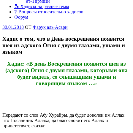
ат-Тирмизи
🔡 Хадисы на разные темы
❔ Вопросы относительно хадисов
Форум
Опубликовано
30.01.2018
OT
Фарук аль-Асари
Хадис о том, что в День воскрешения появится
шея из адского Огня с двумя глазами, ушами и
языком
Хадис: «В день Воскрешения появится шея из
(адского) Огня с двумя глазами, которыми она
будет видеть, со слышащими ушами и
говорящим языком …»
Передают со слов Абу Хурайры, да будет доволен им Аллах,
что Посланник Аллаха, да благословит его Аллах и
приветствует, сказал: