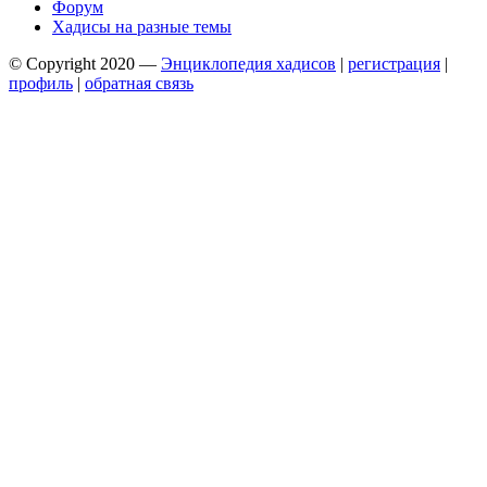
Форум
Хадисы на разные темы
© Copyright 2020 —
Энциклопедия хадисов
|
регистрация
|
профиль
|
обратная связь
Wisteria Theme by
WPFriendship
⋅
Powered by
WordPress