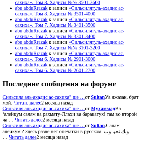
сахиха». Том 8. Хадисы №№ 3501-3600
abu abduRrazak
к записи
«Сильсилятуль-ахадис ас-
сахиха». Том 8. Хадисы № 3501-4000
abu abduRrazak
к записи
«Сильсилятуль-ахадис ас-
сахиха». Том 7. Хадисы № 3401-3500
abu abduRrazak
к записи
«Сильсилятуль-ахадис ас-
сахиха». Том 7. Хадисы № 3301-3400
abu abduRrazak
к записи
«Сильсилятуль-ахадис ас-
сахиха». Том 7. Хадисы №№ 3101-3200
abu abduRrazak
к записи
«Сильсилятуль-ахадис ас-
сахиха». Том 6. Хадисы № 2901-3000
abu abduRrazak
к записи
«Сильсилятуль-ахадис ас-
сахиха». Том 6. Хадисы № 2601-2700
Последние сообщения на форуме
Сильсиля аль-ахадис ас-сахиха" ше …
от
Sultan
Уа джазак, брат
мой.
Читать далее
2 месяца назад
Сильсиля аль-ахадис ас-сахиха" ше …
от
Мухаммад
Ва
‘алейкум салям ва рахмату-Ллахи ва баракатух! там во второй
ча …
Читать далее
2 месяца назад
Сильсиля аль-ахадис ас-сахиха" ше …
от
Sultan
.Салам
алейкум ? Здесь разве нет опечатки в русском وبك نحيا وب
…
Читать далее
2 месяца назад