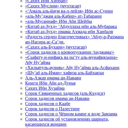
«Сахих Ибн Хиббан»
«Сахих Муслим» (мухтасар)
«‘Амаль аль-йаум ва-л-лейля» Ибн ас-Сунни
«аль-Му’джам аль-Кабир» ат-Табарани
«аль-Мусаннаф» Ибн Аби Шейбы
«Китаб аз-Зухд» ‘Абдуллаха ибн аль-Мубарака
«Китаб аз-Зухд» имама Ахмада ибн Ханбаля
«Радость сердец благочестивых» ‘Абду-р-Рахмана
ан-Насира ас-Са’ди.
«Сахих аль-Бухари» (мухтасар)
«Сорок хадисов о кровопускании /хиджама/»
«Сыфату-н-нифакъ ва на’ту аль-мунафикъина»
Абу Ну’айма
«Хильятуль-аулияъ» Абу Ну’айма аль-Асфахани
«Шу’аб аль-Иман» хафиза аль-Байхакъи
Аль-Азкар имама ан-Навави
Книги Ибн Аби ад-Дунья
Сахих Ибн Хузайма
Сорок Священных хадисов (аль-Къудси)
Сорок хадисов имама ан-Навави
Сорок хадисов о Каабе
Сорок хадисов о Палестине
Сорок хадисов о Чёрном камне и воде Замзама
Сорок хадисов об установлениях шариата,
касающихся женщин