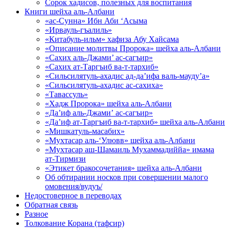
Сорок хадисов, полезных для воспитания
Книги шейха аль-Албани
«ас-Сунна» Ибн Аби ‘Асыма
«Ирвауль-гъалиль»
«Китабуль-ильм» хафиза Абу Хайсама
«Описание молитвы Пророка» шейха аль-Албани
«Сахих аль-Джами’ ас-сагъир»
«Сахих ат-Таргъиб ва-т-тархиб»
«Сильсилятуль-ахадис ад-да’ифа валь-мауду’а»
«Сильсилятуль-ахадис ас-сахиха»
«Тавассуль»
«Хадж Пророка» шейха аль-Албани
«Да’иф аль-Джами’ ас-сагъир»
«Да’иф ат-Таргъиб ва-т-тархиб» шейха аль-Албани
«Мишкатуль-масабих»
«Мухтасар аль-‘Улювв» шейха аль-Албани
«Мухтасар аш-Шамаиль Мухаммадиййа» имама
ат-Тирмизи
«Этикет бракосочетания» шейха аль-Албани
Об обтирании носков при совершении малого
омовения/вудуъ/
Недостоверное в переводах
Обратная связь
Разное
Толкование Корана (тафсир)