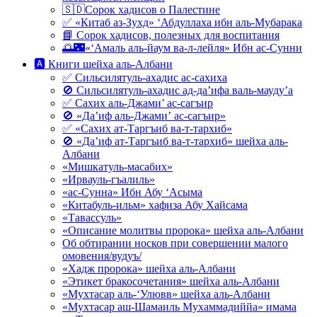
🇸🇩Сорок хадисов о Палестине
✅ «Китаб аз-Зухд» ‘Абдуллаха ибн аль-Мубарака
📘 Сорок хадисов, полезных для воспитания
🌅🌃«‘Амаль аль-йаум ва-л-лейля» Ибн ас-Сунни
🅰 Книги шейха аль-Албани
✅ Сильсилятуль-ахадис ас-сахиха
🚫 Сильсилятуль-ахадис ад-да’ифа валь-мауду’а
✅ Сахих аль-Джами’ ас-сагъир
🚫 «Да’иф аль-Джами’ ас-сагъир»
✅ «Сахих ат-Таргъиб ва-т-тархиб»
🚫 «Да’иф ат-Таргъиб ва-т-тархиб» шейха аль-
Албани
«Мишкатуль-масабих»
«Ирвауль-гъалиль»
«ас-Сунна» Ибн Абу ‘Асыма
«Китабуль-ильм» хафиза Абу Хайсама
«Тавассуль»
«Описание молитвы пророка» шейха аль-Албани
Об обтирании носков при совершении малого
омовения/вудуъ/
«Хадж пророка» шейха аль-Албани
«Этикет бракосочетания» шейха аль-Албани
«Мухтасар аль-‘Улювв» шейха аль-Албани
«Мухтасар аш-Шамаиль Мухаммадиййа» имама