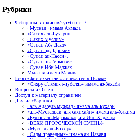
Рубрики
9 сборников хадисов/кутуб тис’а/
«Муснад» имама Ахмада
«Сахих аль-Бухари»
«Сахих Муслим»
«Сунан Абу Дауд»
«Сунан ад-Дарими»
«Сунан ан-Насаи».
«Сунан ат-Тирмизи»
«Сунан Ибн Маджах»
Муватта имама Малика
Биографии известных личностей в Исламе
«Сияру а’лями-н-нубаляъ» имама аз-Захаби
Вопросы и Ответы
Доступ к материалу ограничен
Другие сборники
«аль-Адабуль-муфрад» имама аль-Бухари
«аль-Мустадрак ‘аля сахихайн» имама аль-Хакима
«Булюг аль-Марам» хафиза Ибн Хаджара
«ВЕХИ ПРОРОЧЕСКОЙ СУННЫ»
«Муснад аль-Баззар»
«Сады праведных» имама ан-Навави