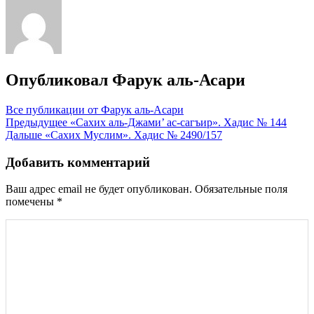
Опубликовал
Фарук аль-Асари
Все публикации от Фарук аль-Асари
Навигация
Предыдущее
«Сахих аль-Джами’ ас-сагъир». Хадис № 144
Дальше
«Сахих Муслим». Хадис № 2490/157
по
записям
Добавить комментарий
Ваш адрес email не будет опубликован.
Обязательные поля
помечены
*