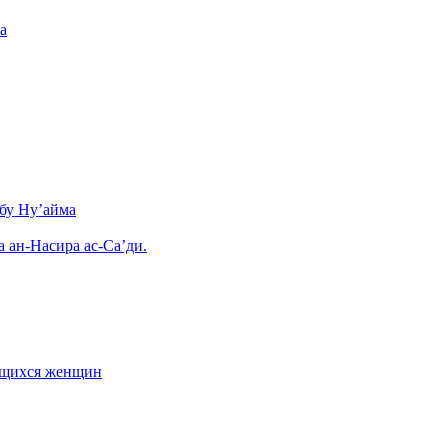
а
бу Ну’айма
а ан-Насира ас-Са’ди.
ающихся женщин