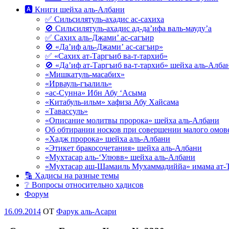
🅰 Книги шейха аль-Албани
✅ Сильсилятуль-ахадис ас-сахиха
🚫 Сильсилятуль-ахадис ад-да’ифа валь-мауду’а
✅ Сахих аль-Джами’ ас-сагъир
🚫 «Да’иф аль-Джами’ ас-сагъир»
✅ «Сахих ат-Таргъиб ва-т-тархиб»
🚫 «Да’иф ат-Таргъиб ва-т-тархиб» шейха аль-Алба
«Мишкатуль-масабих»
«Ирвауль-гъалиль»
«ас-Сунна» Ибн Абу ‘Асыма
«Китабуль-ильм» хафиза Абу Хайсама
«Тавассуль»
«Описание молитвы пророка» шейха аль-Албани
Об обтирании носков при совершении малого омове
«Хадж пророка» шейха аль-Албани
«Этикет бракосочетания» шейха аль-Албани
«Мухтасар аль-‘Улювв» шейха аль-Албани
«Мухтасар аш-Шамаиль Мухаммадиййа» имама ат-
🔡 Хадисы на разные темы
❔ Вопросы относительно хадисов
Форум
Опубликовано
16.09.2014
OT
Фарук аль-Асари