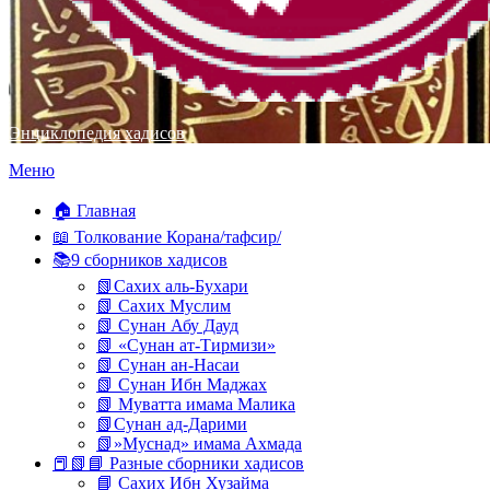
Энциклопедия хадисов
Перейти
Меню
к
содержимому
🏠 Главная
📖 Толкование Корана/тафсир/
📚9 сборников хадисов
📗Сахих аль-Бухари
📗 Сахих Муслим
📗 Сунан Абу Дауд
📗 «Сунан ат-Тирмизи»
📗 Сунан ан-Насаи
📗 Сунан Ибн Маджах
📗 Муватта имама Малика
📗Сунан ад-Дарими
📗»Муснад» имама Ахмада
📕📗📘 Разные сборники хадисов
📘 Сахих Ибн Хузайма