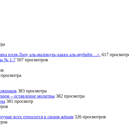
тра
иляха илля-Лаху аль-маликуль-хаккъ аль-мубийн…».
617 просмотр
сы № 1-7
507 просмотров
ов
 просмотра
божников
383 просмотра
ерием – оставление молитвы
382 просмотра
ины
381 просмотр
тров
 лучше всех относится к своим жёнам
326 просмотров
тров