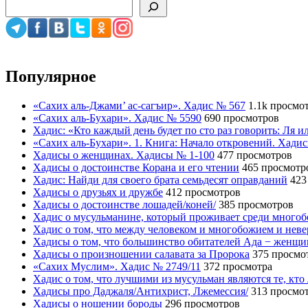
Популярное
«Сахих аль-Джами’ ас-сагъир». Хадис № 567
1.1k просмо
«Сахих аль-Бухари». Хадис № 5590
690 просмотров
Хадис: «Кто каждый день будет по сто раз говорить: Ля 
«Сахих аль-Бухари». 1. Книга: Начало откровений. Хади
Хадисы о женщинах. Хадисы № 1-100
477 просмотров
Хадисы о достоинстве Корана и его чтении
465 просмотр
Хадис: Найди для своего брата семьдесят оправданий
423
Хадисы о друзьях и дружбе
412 просмотров
Хадисы о достоинстве лошадей/коней/
385 просмотров
Хадис о мусульманине, который проживает среди много
Хадис о том, что между человеком и многобожием и нев
Хадисы о том, что большинство обитателей Ада − женщ
Хадисы о произношении салавата за Пророка
375 просмо
«Сахих Муслим». Хадис № 2749/11
372 просмотра
Хадис о том, что лучшими из мусульман являются те, кто
Хадисы про Даджаля/Антихрист, Лжемессия/
313 просмо
Хадисы о ношении бороды
296 просмотров