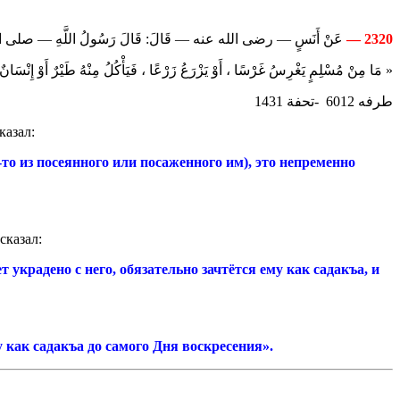
عَنْ أَنَسٍ — رضى الله عنه — قَالَ: قَالَ رَسُولُ اللَّهِ — صل:
—
2320
مَا مِنْ مُسْلِمٍ يَغْرِسُ غَرْسًا ، أَوْ يَزْرَعُ زَرْعًا ، فَيَأْكُلُ مِنْهُ طَيْرٌ أَوْ إِنْسَانٌ أ » .
طرفه 6012 -تحفة 1431
казал:
-то из посеянного или посаженного им), это непременно
сказал:
ет украдено с него, обязательно зачтётся ему как садакъа, и
у как садакъа до самого Дня воскресения».