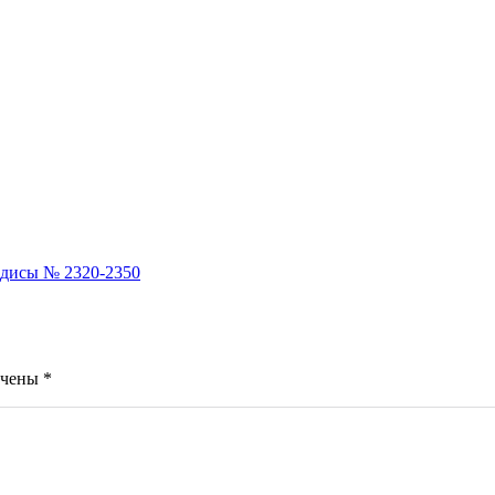
адисы № 2320-2350
ечены
*