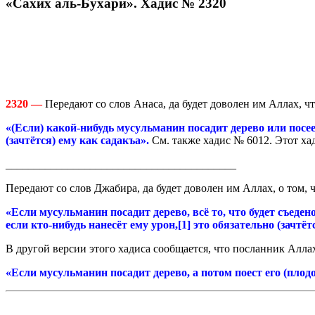
«Сахих аль-Бухари». Хадис № 2320
2320 —
Передают со слов Анаса, да будет доволен им Аллах, чт
«(Если) какой-нибудь мусульманин посадит дерево или посеет
(зачтётся) ему как садакъа».
См. также хадис № 6012. Этот ха
_________________________________________
Передают со слов Джабира, да будет доволен им Аллах, о том, ч
«Если мусульманин посадит дерево, всё то, что будет съедено 
если кто-нибудь нанесёт ему урон,[1] это обязательно (зачтёт
В другой версии этого хадиса сообщается, что посланник Аллаха
«Если мусульманин посадит дерево, а потом поест его (плодо