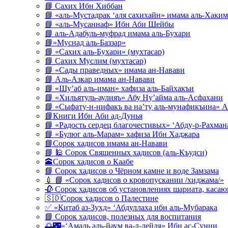
📘 Сахих Ибн Хиббан
📘 «аль-Мустадрак ‘аля сахихайн» имама аль-Хаким
📘 «аль-Мусаннаф» Ибн Аби Шейбы
📘 аль-Адабуль-муфрад имама аль-Бухари
📘»Муснад аль-Баззар»
📘 «Сахих аль-Бухари» (мухтасар)
📘 Сахих Муслим (мухтасар)
📘 «Сады праведных» имама ан-Навави
📘 Аль-Азкар имама ан-Навави
📘 «Шу’аб аль-иман» хафиза аль-Байхакъи
📘 «Хильятуль-аулияъ» Абу Ну’айма аль-Асфахани
📘 «Сыфату-н-нифакъ ва на’ту аль-мунафикъина» А
📘Книги Ибн Аби ад-Дунья
📘 «Радость сердец благочестивых» ‘Абду-р-Рахман
📘 «Булюг аль-Марам» хафиза Ибн Хаджара
📘Сорок хадисов имама ан-Навави
📘 🕌 Сорок Священных хадисов (аль-Къудси)
🕋Сорок хадисов о Каабе
📘 Сорок хадисов о Чёрном камне и воде Замзама
💉 📘 «Сорок хадисов о кровопускании /хиджама/»
🥀 Сорок хадисов об установлениях шариата, кас
🇸🇩Сорок хадисов о Палестине
✅ «Китаб аз-Зухд» ‘Абдуллаха ибн аль-Мубарака
📘 Сорок хадисов, полезных для воспитания
🌅🌃«‘Амаль аль-йаум ва-л-лейля» Ибн ас-Сунни