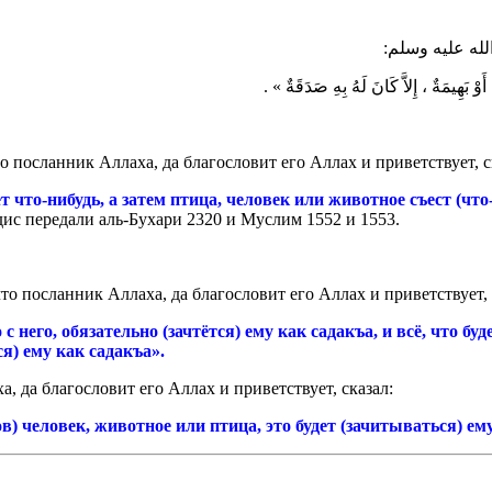
ى الله عليه وسلم
« َوْ بَهِيمَةٌ ، إِلاَّ كَانَ لَهُ بِهِ صَدَقَةٌ
о посланник Аллаха, да благословит его Аллах и приветствует, с
 что-нибудь, а затем птица, человек или животное съест (что
дис передали аль-Бухари 2320 и Муслим 1552 и 1553.
то посланник Аллаха, да благословит его Аллах и приветствует, 
с него, обязательно (зачтётся) ему как садакъа, и всё, что буд
ся) ему как садакъа».
, да благословит его Аллах и приветствует, сказал:
в) человек, животное или птица, это будет (зачитываться) ем