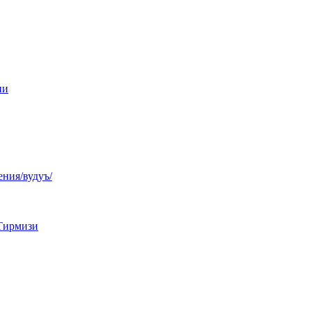
ни
ния/вудуъ/
Тирмизи