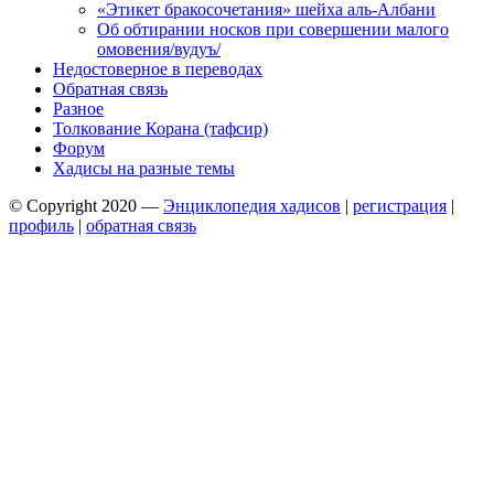
«Этикет бракосочетания» шейха аль-Албани
Об обтирании носков при совершении малого
омовения/вудуъ/
Недостоверное в переводах
Обратная связь
Разное
Толкование Корана (тафсир)
Форум
Хадисы на разные темы
© Copyright 2020 —
Энциклопедия хадисов
|
регистрация
|
профиль
|
обратная связь
Wisteria Theme by
WPFriendship
⋅
Powered by
WordPress