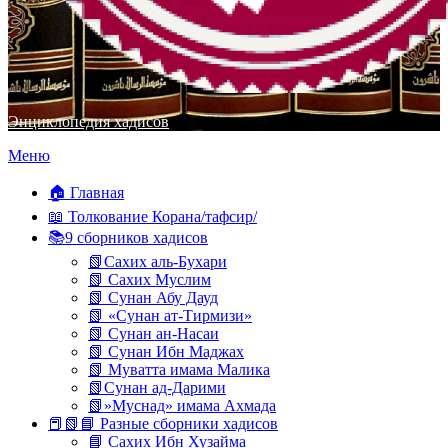
Энциклопедия хадисов
Перейти
Меню
к
содержимому
🏠 Главная
📖 Толкование Корана/тафсир/
📚9 сборников хадисов
📗Сахих аль-Бухари
📗 Сахих Муслим
📗 Сунан Абу Дауд
📗 «Сунан ат-Тирмизи»
📗 Сунан ан-Насаи
📗 Сунан Ибн Маджах
📗 Муватта имама Малика
📗Сунан ад-Дарими
📗»Муснад» имама Ахмада
📕📗📘 Разные сборники хадисов
📘 Сахих Ибн Хузайма