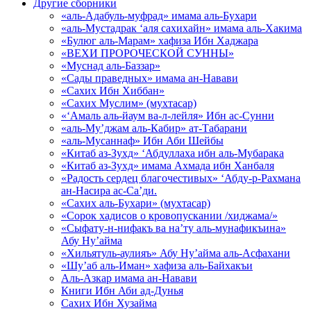
Другие сборники
«аль-Адабуль-муфрад» имама аль-Бухари
«аль-Мустадрак ‘аля сахихайн» имама аль-Хакима
«Булюг аль-Марам» хафиза Ибн Хаджара
«ВЕХИ ПРОРОЧЕСКОЙ СУННЫ»
«Муснад аль-Баззар»
«Сады праведных» имама ан-Навави
«Сахих Ибн Хиббан»
«Сахих Муслим» (мухтасар)
«‘Амаль аль-йаум ва-л-лейля» Ибн ас-Сунни
«аль-Му’джам аль-Кабир» ат-Табарани
«аль-Мусаннаф» Ибн Аби Шейбы
«Китаб аз-Зухд» ‘Абдуллаха ибн аль-Мубарака
«Китаб аз-Зухд» имама Ахмада ибн Ханбаля
«Радость сердец благочестивых» ‘Абду-р-Рахмана
ан-Насира ас-Са’ди.
«Сахих аль-Бухари» (мухтасар)
«Сорок хадисов о кровопускании /хиджама/»
«Сыфату-н-нифакъ ва на’ту аль-мунафикъина»
Абу Ну’айма
«Хильятуль-аулияъ» Абу Ну’айма аль-Асфахани
«Шу’аб аль-Иман» хафиза аль-Байхакъи
Аль-Азкар имама ан-Навави
Книги Ибн Аби ад-Дунья
Сахих Ибн Хузайма