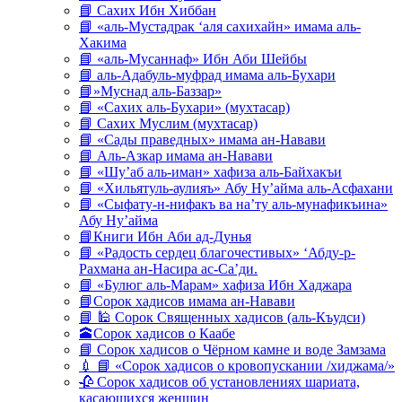
📘 Сахих Ибн Хиббан
📘 «аль-Мустадрак ‘аля сахихайн» имама аль-
Хакима
📘 «аль-Мусаннаф» Ибн Аби Шейбы
📘 аль-Адабуль-муфрад имама аль-Бухари
📘»Муснад аль-Баззар»
📘 «Сахих аль-Бухари» (мухтасар)
📘 Сахих Муслим (мухтасар)
📘 «Сады праведных» имама ан-Навави
📘 Аль-Азкар имама ан-Навави
📘 «Шу’аб аль-иман» хафиза аль-Байхакъи
📘 «Хильятуль-аулияъ» Абу Ну’айма аль-Асфахани
📘 «Сыфату-н-нифакъ ва на’ту аль-мунафикъина»
Абу Ну’айма
📘Книги Ибн Аби ад-Дунья
📘 «Радость сердец благочестивых» ‘Абду-р-
Рахмана ан-Насира ас-Са’ди.
📘 «Булюг аль-Марам» хафиза Ибн Хаджара
📘Сорок хадисов имама ан-Навави
📘 🕌 Сорок Священных хадисов (аль-Къудси)
🕋Сорок хадисов о Каабе
📘 Сорок хадисов о Чёрном камне и воде Замзама
💉 📘 «Сорок хадисов о кровопускании /хиджама/»
🥀 Сорок хадисов об установлениях шариата,
касающихся женщин