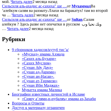
мой.
Читать далее
2 месяца назад
Сильсиля аль-ахадис ас-сахиха" ше …
от
Мухаммад
Ва
‘алейкум салям ва рахмату-Ллахи ва баракатух! там во второй
ча …
Читать далее
2 месяца назад
Сильсиля аль-ахадис ас-сахиха" ше …
от
Sultan
.Салам
алейкум ? Здесь разве нет опечатки в русском وبك نحيا وب
…
Читать далее
2 месяца назад
Рубрики
9 сборников хадисов/кутуб тис’а/
«Муснад» имама Ахмада
«Сахих аль-Бухари»
«Сахих Муслим»
«Сунан Абу Дауд»
«Сунан ад-Дарими»
«Сунан ан-Насаи».
«Сунан ат-Тирмизи»
«Сунан Ибн Маджах»
Муватта имама Малика
Биографии известных личностей в Исламе
«Сияру а’лями-н-нубаляъ» имама аз-Захаби
Вопросы и Ответы
Доступ к материалу ограничен