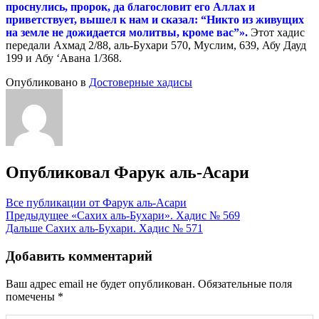
проснулись, пророк, да благословит его Аллах и
приветствует, вышел к нам и сказал:
“
Никто из живущих
на земле не дожидается молитвы, кроме вас”».
Этот хадис
передали Ахмад 2/88, аль-Бухари 570, Муслим, 639, Абу Дауд
199 и Абу ‘Авана 1/368.
Опубликовано в
Достоверные хадисы
Опубликовал
Фарук аль-Асари
Все публикации от Фарук аль-Асари
Навигация
Предыдущее
«Сахих аль-Бухари». Хадис № 569
Дальше
Сахих аль-Бухари. Хадис № 571
по
записям
Добавить комментарий
Ваш адрес email не будет опубликован.
Обязательные поля
помечены
*