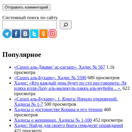
Системный поиск по сайту
Популярное
«Сахих аль-Джами’ ас-сагъир». Хадис № 567
1.1k
просмотра
«Сахих аль-Бухари». Хадис № 5590
689 просмотров
Хадис: «Кто каждый день будет по сто раз говорить: Ля
иляха илля-Лаху аль-маликуль-хаккъ аль-мубийн…».
622
просмотра
«Сахих аль-Бухари». 1. Книга: Начало откровений.
Хадисы № 1-7
500 просмотров
Хадисы о достоинстве Корана и его чтении
468
просмотров
Хадисы о женщинах. Хадисы № 1-100
452 просмотра
Хадис: Найди для своего брата семьдесят оправданий
421 просмотр