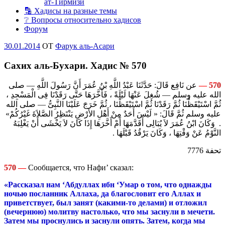
ат-Тирмизи
🔡 Хадисы на разные темы
❔ Вопросы относительно хадисов
Форум
Опубликовано
30.01.2014
OT
Фарук аль-Асари
Сахих аль-Бухари. Хадис № 570
عن نَافِع قَالَ: حَدَّثَنَا عَبْدُ اللَّهِ بْنُ عُمَرَ أَنَّ رَسُولَ اللَّهِ — صلى
—
570
الله عليه وسلم — شُغِلَ عَنْهَا لَيْلَةً ، فَأَخَّرَهَا حَتَّى رَقَدْنَا فِى الْمَسْجِدِ ،
ثُمَّ اسْتَيْقَظْنَا ثُمَّ رَقَدْنَا ثُمَّ اسْتَيْقَظْنَا ، ثُمَّ خَرَجَ عَلَيْنَا النَّبِىُّ — صلى الله
عليه وسلم ثُمَّ قَالَ: « لَيْسَ أَحَدٌ مِنْ أَهْلِ الأَرْضِ يَنْتَظِرُ الصَّلاَةَ غَيْرُكُمْ»
. وَكَانَ ابْنُ عُمَرَ لاَ يُبَالِى أَقَدَّمَهَا أَمْ أَخَّرَهَا إِذَا كَانَ لاَ يَخْشَى أَنْ يَغْلِبَهُ
النَّوْمُ عَنْ وَقْتِهَا ، وَكَانَ يَرْقُدُ قَبْلَهَا .
تحفة 7776
570 —
Сообщается, что Нафи’ сказал:
«Рассказал нам ‘Абдуллах ибн ‘Умар о том, что однажды
ночью посланник Аллаха, да благословит его Аллах и
приветствует, был занят (какими-то делами) и отложил
(вечернюю) молитву настолько, что мы заснули в мечети.
Затем мы проснулись и заснули опять. Затем, когда мы