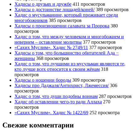
Хадисы о друзьях и дружбе
411 просмотров
Хадисы о достоинстве лошадей/коней/
389 просмотров
Хадис о мусульманине, который проживает среди
многобожников
385 просмотров
Хадисы о произношении салавата за Пророка
380
просмотров
Хадис о том, что между человеком и многобожием и
неверием – оставление молитвы
377 просмотров
«Сахих Муслим». Хадис № 2749/11
377 просмотров
Хадисы о том, что большинство обитателей Ада −
женщины
368 просмотров
Хадис о том, что лучшими из мусульман являются те,
кто лучше всех относится к своим жёнам
318
просмотров
Хадисы о ношении бороды
309 просмотров
Хадисы про Даджаля/Антихрист, Лжемессия/
306
просмотров
Хадис о том, что души подобны воинам
287 просмотров
Хадис об оставлении чего-то ради Аллаха
270
просмотров
«Сахих Муслим». Хадис № 1422/69
252 просмотра
Свежие комментарии