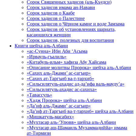
Сорок Священных хадисов (аль-Къудси)
Сорок хадисов имама ан-Навави
Сорок хадисов о Каабе
Сорок хадисов о Палестине
Сорок хадисов о Чёрном камне и воде Замзама
Сорок хадисов об установлениях шариата,
касающихся женщин
Сорок хадисов, полезных для воспитания
Книги шейха аль-Албани
«ас-Сунна» Ибн Аби ‘Асыма
«Ирвауль-гъалиль»
«Китабуль-ильм» хафиза Абу Хайсама
«Описание молитвы Пророка» шейха аль-Албани
«Сахих аль-Джами’ ас-сагъир»
«Сахих ат-Таргъиб ва-т-тархиб»
«Сильсилятуль-ахадис ад-да’ифа валь-мауду’а»
«Сильсилятуль-ахадис ас-сахиха»
«Тавассуль»
«Хадж Пророка» шейха аль-Албани
«Да’иф аль-Джами’ ас-сагъир»
«Да’иф ат-Таргъиб ва-т-тархиб» шейха аль-Албани
«Мишкатуль-масабих»
«Мухтасар аль-‘Улювв» шейха аль-Албани
«Мухтасар аш-Шамаиль Мухаммадиййа» имама
ат-Тирмизи