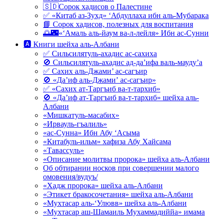
🇸🇩Сорок хадисов о Палестине
✅ «Китаб аз-Зухд» ‘Абдуллаха ибн аль-Мубарака
📘 Сорок хадисов, полезных для воспитания
🌅🌃«‘Амаль аль-йаум ва-л-лейля» Ибн ас-Сунни
🅰 Книги шейха аль-Албани
✅ Сильсилятуль-ахадис ас-сахиха
🚫 Сильсилятуль-ахадис ад-да’ифа валь-мауду’а
✅ Сахих аль-Джами’ ас-сагъир
🚫 «Да’иф аль-Джами’ ас-сагъир»
✅ «Сахих ат-Таргъиб ва-т-тархиб»
🚫 «Да’иф ат-Таргъиб ва-т-тархиб» шейха аль-
Албани
«Мишкатуль-масабих»
«Ирвауль-гъалиль»
«ас-Сунна» Ибн Абу ‘Асыма
«Китабуль-ильм» хафиза Абу Хайсама
«Тавассуль»
«Описание молитвы пророка» шейха аль-Албани
Об обтирании носков при совершении малого
омовения/вудуъ/
«Хадж пророка» шейха аль-Албани
«Этикет бракосочетания» шейха аль-Албани
«Мухтасар аль-‘Улювв» шейха аль-Албани
«Мухтасар аш-Шамаиль Мухаммадиййа» имама