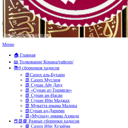
Энциклопедия хадисов
Перейти
Меню
к
содержимому
🏠 Главная
📖 Толкование Корана/тафсир/
📚9 сборников хадисов
📗Сахих аль-Бухари
📗 Сахих Муслим
📗 Сунан Абу Дауд
📗 «Сунан ат-Тирмизи»
📗 Сунан ан-Насаи
📗 Сунан Ибн Маджах
📗 Муватта имама Малика
📗Сунан ад-Дарими
📗»Муснад» имама Ахмада
📕📗📘 Разные сборники хадисов
📘 Сахих Ибн Хузайма