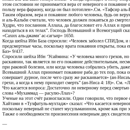
этом состоянии не принимается вера от неверного и покаяние 
пользу вера фараону, когда он был потоплен».См. «Тафсир аль-
Таким образом, вера и покаяние любого человека, будь он вер
и аль-Кальби считали, что человек должен покаяться до смерте
Худри, что посланник Аллаха, да благословит его Аллах и приве
находиться в их телах”. Господь Всевышний и Всемогущий сказ
«Сахих аль-джами’ ас-сагъир» 1650.
Когда шейха Ибн База спросили: «Человек заболел СПИДом, и вр
предсмертные часы, поскольку врата покаяния открыты, пока его
Баз» 9/437.
Спросили шейха Ибн ‘Усаймина: «У человека много грехов, но ег
раскаянии, так является ли его покаяние действительным, нес
при раковой болезни, или когда человека собрались убить, даж
Всевышний Аллах принимает покаяние раба до тех пор, пока о
совершает дурное, после чего сразу же раскаивается» (ан-Нисаъ 
грехи, а когда к нему приходит смерть” (ан-Ниса 4: 18)». См. «
Что касается вопроса: Достаточно ли неверному перед смертью
слова «Мухаммад — расулю-Ллах»?
Ученые на этот счёт разногласили. Одни говорили, что перво
Хайтами в «Тухфатуль-мухтадж» сказал: «Что касается неверног
поскольку неверный не станет мусульманином, кроме как при 
Также о необходимости произнесения неверным двух свидетель
—