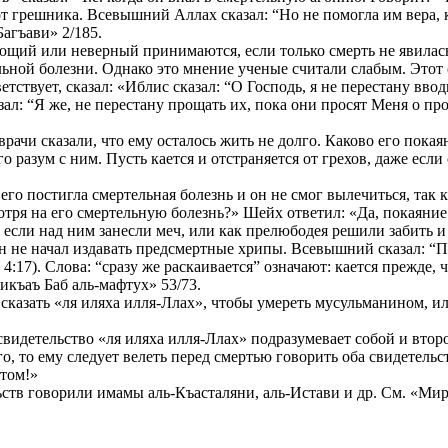
от грешника. Всевышний Аллах сказал: “Но не помогла им вера,
Багъави» 2/185.
ующий или неверный принимаются, если только смерть не явилась
льной болезни. Однако это мнение ученые считали слабым. Этот 
тствует, сказал: «Иблис сказал: “О Господь, я не перестану вво
ал: “Я же, не перестану прощать их, пока они просят Меня о пр
ачи сказали, что ему осталось жить не долго. Каково его покая
 разум с ним. Пусть кается и отстраняется от грехов, даже если
о постигла смертельная болезнь и он не смог вылечиться, так ка
мотря на его смертельную болезнь?» Шейх ответил: «Да, покаяни
е если над ним занесли меч, или как прелюбодея решили забить 
н не начал издавать предсмертные хрипы. Всевышний сказал: “П
4:17). Слова: “сразу же раскаивается” означают: кается прежде, 
Ликъаъ Баб аль-мафтух» 53/73.
 сказать «ля иляха илля-Ллах», чтобы умереть мусульманином, 
е свидетельство «ля иляха илля-Ллах» подразумевает собой и в
о, то ему следует велеть перед смертью говорить оба свидетельс
этом!»
ств говорили имамы аль-Къасталяни, аль-Истави и др. См. «Мир