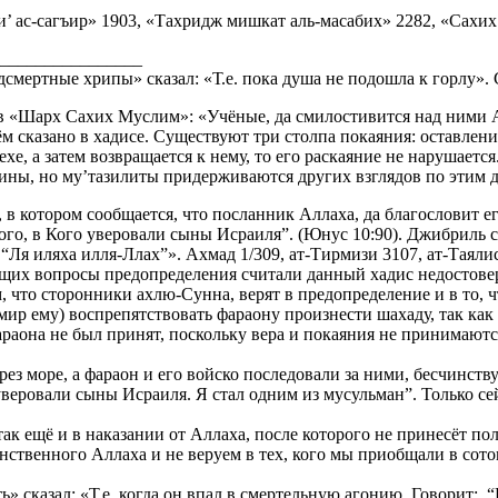
 ас-сагъир» 1903, «Тахридж мишкат аль-масабих» 2282, «Сахих а
________________
смертные хрипы» сказал: «Т.е. пока душа не подошла к горлу». 
 в «Шарх Сахих Муслим»: «Учёные, да смилостивится над ними А
ём сказано в хадисе. Существуют три столпа покаяния: оставлени
хе, а затем возвращается к нему, то его раскаяние не нарушается
тины, но му’тазилиты придерживаются других взглядов по этим 
, в котором сообщается, что посланник Аллаха, да благословит е
 Того, в Кого уверовали сыны Исраиля”. (Юнус 10:90). Джибриль 
: “Ля иляха илля-Ллах”». Ахмад 1/309, ат-Тирмизи 3107, ат-Таяли
щих вопросы предопределения считали данный хадис недостове
, что сторонники ахлю-Сунна, верят в предопределение и в то, 
ир ему) воспрепятствовать фараону произнести шахаду, так как
аона не был принят, поскольку вера и покаяния не принимаются
 море, а фараон и его войско последовали за ними, бесчинствуя
о уверовали сыны Исраиля. Я стал одним из мусульман”. Только с
 так ещё и в наказании от Аллаха, после которого не принесёт п
нственного Аллаха и не веруем в тех, кого мы приобщали в сото
ь» сказал: «Т.е. когда он впал в смертельную агонию. Говорит: “