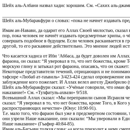
Шейх аль-Албани назвал хадис хорошим. См. «Сахих аль-джами’
_______________________________________________________
Шейх аль-Мубаракфури о словах: «пока не начнет издавать пред
Имам ан-Навави, да одарит его Аллах Своей милостью, сказал
пор, пока человек не начнёт издавать предсмертные хрипы, о ч
совершать подобное в будущем. Если человек раскаивается в гре
другой, то его раскаяние действительно. Это мнение людей ис
Что касается хадиса от Ибн ‘Аббаса, да будет доволен им Аллах
фараона, он сказал: “Я уверовал в то, что нет божества, кроме
морскую глину и затыкал рот фараона, опасаясь, что он скажет
Некоторые представители течений, отрицающих и не понимаю
тафсире «Любаб ат-таъвиль» 3/423-424 сделал опровержение им
заблуждение кого пожелает. И Аллах велел ангелу Джибрилю (м
Шейх аль-Мубаракфури сказал: «Учёные говорили, что иман фар
наказание!» См. «Тухфатуль-ахвази» 9/518.
Всевышний Аллах сказал: «Мы переправили сынов Исраиля через
сказал: “Я уверовал в то, что нет божества, кроме Того, в Ког
распространяющих нечестие» (Юнус 10:90-91).
Т.е. мало того, что фараон был уже в предсмертном состоянии,
они узрели Наше наказание, они сказали: “Мы уверовали в Еди
Наше наказание» (Гъафир 40:84-85).
Имам аль-Багъави толкуя слова: «а когда приходит к нему смерт