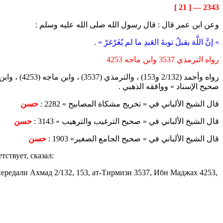
2343 — [ 21 ]
وعن ابن عمر قال : قال رسول الله صلى الله عليه وسلم :
» إنَّ اللَّهَ يقبلُ توبةَ العَبدِ ما لم يُغَرْغرْ » .
رواه الترمذي 3537 وابن ماجه 4253
صحيح الإسناد » ووافقه الذهبي .
قال الشيخ الألباني في « تخريج مشكاة المصابيح » 2282 :
حسن
قال الشيخ الألباني في « صحيح الترغيب والترهيب » 3143 :
حسن
قال الشيخ الألباني في « صحيح الجامع الصغير» 1903 :
حسن
тствует, сказал:
передали Ахмад 2/132, 153, ат-Тирмизи 3537, Ибн Маджах 4253,