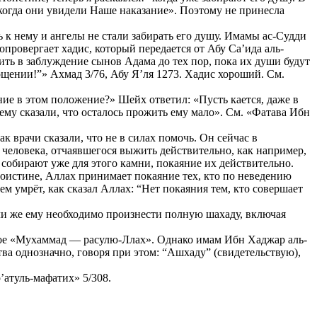
 когда они увидели Наше наказание». Поэтому не принесла
 к нему и ангелы не стали забирать его душу. Имамы ас-Судди
опровергает хадис, который передается от Абу Са’ида аль-
дить в заблуждение сынов Адама до тех пор, пока их души будут
ощении!”» Ахмад 3/76, Абу Я’ля 1273. Хадис хороший. См.
ние в этом положение?» Шейх ответил: «Пусть кается, даже в
 ему сказали, что осталось прожить ему мало». См. «Фатава Ибн
к врачи сказали, что не в силах помочь. Он сейчас в
е человека, отчаявшегося выжить действительно, как например,
и собирают уже для этого камни, покаяние их действительно.
оистине, Аллах принимает покаяние тех, кто по неведению
чем умрёт, как сказал Аллах: “Нет покаяния тем, кто совершает
или же ему необходимо произнести полную шахаду, включая
торое «Мухаммад — расулю-Ллах». Однако имам Ибн Хаджар аль-
тва однозначно, говоря при этом: “Ашхаду” (свидетельствую),
’атуль-мафатих» 5/308.