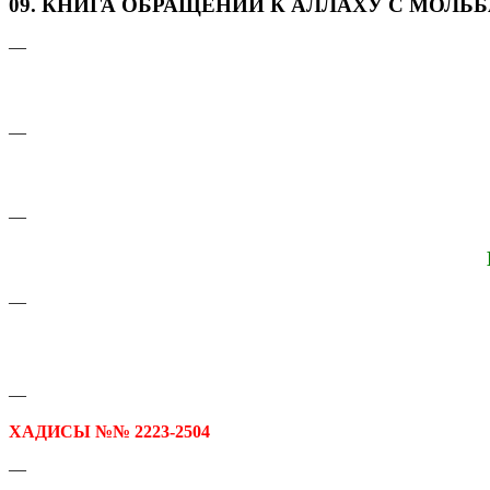
09. КНИГА ОБРАЩЕНИЙ К АЛЛАХУ С МОЛЬБАМ
—
—
—
—
—
ХАДИСЫ №№ 2223-2504
—