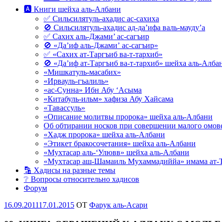
🅰 Книги шейха аль-Албани
✅ Сильсилятуль-ахадис ас-сахиха
🚫 Сильсилятуль-ахадис ад-да’ифа валь-мауду’а
✅ Сахих аль-Джами’ ас-сагъир
🚫 «Да’иф аль-Джами’ ас-сагъир»
✅ «Сахих ат-Таргъиб ва-т-тархиб»
🚫 «Да’иф ат-Таргъиб ва-т-тархиб» шейха аль-Алба
«Мишкатуль-масабих»
«Ирвауль-гъалиль»
«ас-Сунна» Ибн Абу ‘Асыма
«Китабуль-ильм» хафиза Абу Хайсама
«Тавассуль»
«Описание молитвы пророка» шейха аль-Албани
Об обтирании носков при совершении малого омове
«Хадж пророка» шейха аль-Албани
«Этикет бракосочетания» шейха аль-Албани
«Мухтасар аль-‘Улювв» шейха аль-Албани
«Мухтасар аш-Шамаиль Мухаммадиййа» имама ат-
🔡 Хадисы на разные темы
❔ Вопросы относительно хадисов
Форум
Опубликовано
16.09.2011
17.01.2015
OT
Фарук аль-Асари