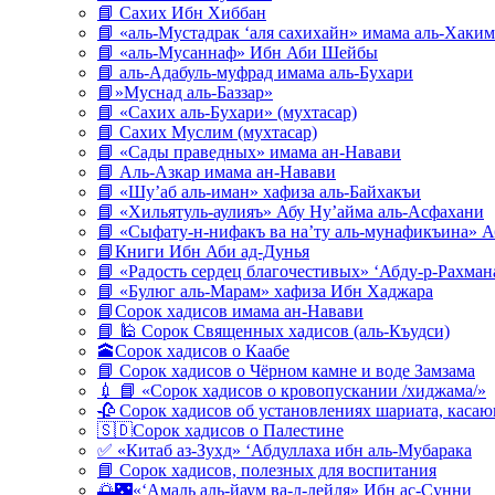
📘 Сахих Ибн Хиббан
📘 «аль-Мустадрак ‘аля сахихайн» имама аль-Хаким
📘 «аль-Мусаннаф» Ибн Аби Шейбы
📘 аль-Адабуль-муфрад имама аль-Бухари
📘»Муснад аль-Баззар»
📘 «Сахих аль-Бухари» (мухтасар)
📘 Сахих Муслим (мухтасар)
📘 «Сады праведных» имама ан-Навави
📘 Аль-Азкар имама ан-Навави
📘 «Шу’аб аль-иман» хафиза аль-Байхакъи
📘 «Хильятуль-аулияъ» Абу Ну’айма аль-Асфахани
📘 «Сыфату-н-нифакъ ва на’ту аль-мунафикъина» А
📘Книги Ибн Аби ад-Дунья
📘 «Радость сердец благочестивых» ‘Абду-р-Рахман
📘 «Булюг аль-Марам» хафиза Ибн Хаджара
📘Сорок хадисов имама ан-Навави
📘 🕌 Сорок Священных хадисов (аль-Къудси)
🕋Сорок хадисов о Каабе
📘 Сорок хадисов о Чёрном камне и воде Замзама
💉 📘 «Сорок хадисов о кровопускании /хиджама/»
🥀 Сорок хадисов об установлениях шариата, кас
🇸🇩Сорок хадисов о Палестине
✅ «Китаб аз-Зухд» ‘Абдуллаха ибн аль-Мубарака
📘 Сорок хадисов, полезных для воспитания
🌅🌃«‘Амаль аль-йаум ва-л-лейля» Ибн ас-Сунни