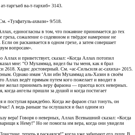
т-таргъиб ва-т-тархиб» 3143.
См. «Тухфатуль-ахвази» 9/518.
ллах, единогласны в том, что покаяние принимается до тех
е греха, сожаление о содеянном и твёрдое намерение не
. Если он раскаивается в одном грехе, а затем совершает
двум вопросам».
го Аллах и приветствует, сказал: «Когда Аллах потопил
сказал мне: “О Мухаммад, видел бы ты меня, как я брал
си 2618. Хадис достоверный. См. «ас-Сильсиля ас-сахиха» 2015.
рным. Однако имам ‘Али ибн Мухаммад аль-Хазин в своём
что Аллах ведёт прямым путем кого пожелает и вводит в
 не желал принимать веру фараона — праотца всех неверных.
, когда ангелы пришли за душой и когда постигает
 и поступая враждебно. Когда же фараон стал тонуть, он
ейчас! А ведь раньше ты ослушался и был одним из
ользу вера! Говоря о неверных, Аллах Всевышний сказал: «Когда
варищи к Нему!” Но не помогла им вера, когда они увидели
Поистине, теперь я раскаялся!” когда уже забирают его душу. В