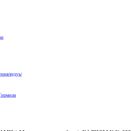
ни
ния/вудуъ/
Тирмизи