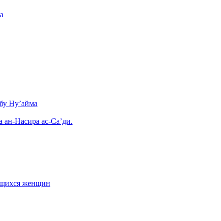
а
бу Ну’айма
а ан-Насира ас-Са’ди.
ающихся женщин