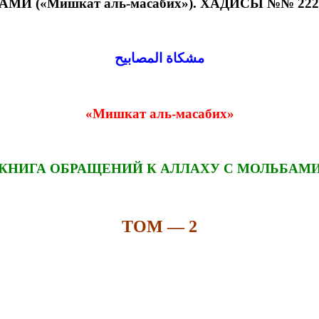
И («Мишкат аль-масабих»). ХАДИСЫ №№ 2223
مشكاة المصابيح
«Мишкат аль-масабих»
КНИГА ОБРАЩЕНИЙ К АЛЛАХУ С МОЛЬБАМ
ТОМ — 2