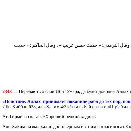
أحمد (2/132 و153) ، والترمذي ‏(‏‏3537)‏ ، وابن ماجه ‏(4253‏‏)‏ ، وابن حبان (628) ، والحاكم (4/257) ، والبيهقي في « شعب الإيمان » (7063)‏ .‏ وقال الترمذي: « حديث حسن غريب » . وقال الحاكم : « حديث
2343 —
Передают со слов Ибн ‘Умара, да будет доволен Аллах и
«Поистине, Аллах принимает покаяние раба до тех пор, пок
Ибн Хиббан 628, аль-Хаким 4/257 и аль-Байхакъи в «Шу’аб аль
Ат-Тирмизи сказал: «Хороший редкий хадис».
Аль-Хаким назвал хадис достоверным и с ним согласился аз-За