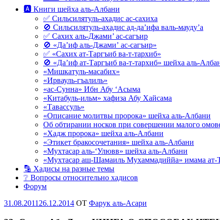
🅰 Книги шейха аль-Албани
✅ Сильсилятуль-ахадис ас-сахиха
🚫 Сильсилятуль-ахадис ад-да’ифа валь-мауду’а
✅ Сахих аль-Джами’ ас-сагъир
🚫 «Да’иф аль-Джами’ ас-сагъир»
✅ «Сахих ат-Таргъиб ва-т-тархиб»
🚫 «Да’иф ат-Таргъиб ва-т-тархиб» шейха аль-Алба
«Мишкатуль-масабих»
«Ирвауль-гъалиль»
«ас-Сунна» Ибн Абу ‘Асыма
«Китабуль-ильм» хафиза Абу Хайсама
«Тавассуль»
«Описание молитвы пророка» шейха аль-Албани
Об обтирании носков при совершении малого омове
«Хадж пророка» шейха аль-Албани
«Этикет бракосочетания» шейха аль-Албани
«Мухтасар аль-‘Улювв» шейха аль-Албани
«Мухтасар аш-Шамаиль Мухаммадиййа» имама ат-
🔡 Хадисы на разные темы
❔ Вопросы относительно хадисов
Форум
Опубликовано
31.08.2011
26.12.2014
OT
Фарук аль-Асари