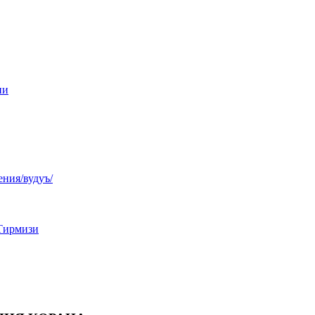
ни
ния/вудуъ/
Тирмизи