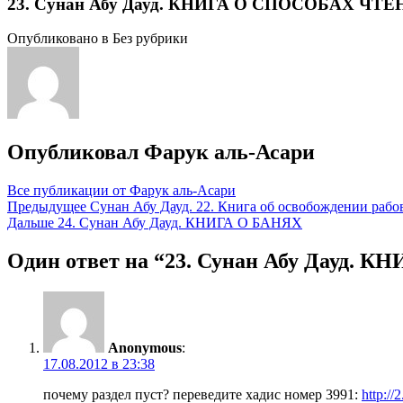
23. Сунан Абу Дауд. КНИГА О СПОСОБАХ ЧТ
Опубликовано в Без рубрики
Опубликовал
Фарук аль-Асари
Все публикации от Фарук аль-Асари
Навигация
Предыдущее
Сунан Абу Дауд. 22. Книга об освобождении раб
Дальше
24. Сунан Абу Дауд. КНИГА О БАНЯХ
по
записям
Один ответ на “23. Сунан Абу Дауд
Anonymous
:
17.08.2012 в 23:38
почему раздел пуст? переведите хадис номер 3991:
http: