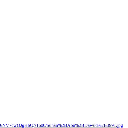
AkQ/NV7cwOJgHbQ/s1600/Sunan%2BAbu%2BDawud%2B3991.jpg