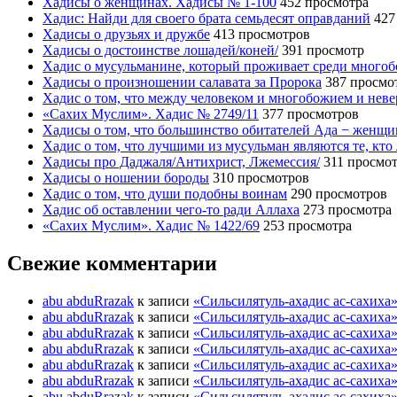
Хадисы о женщинах. Хадисы № 1-100
452 просмотра
Хадис: Найди для своего брата семьдесят оправданий
427
Хадисы о друзьях и дружбе
413 просмотров
Хадисы о достоинстве лошадей/коней/
391 просмотр
Хадис о мусульманине, который проживает среди много
Хадисы о произношении салавата за Пророка
387 просмо
Хадис о том, что между человеком и многобожием и нев
«Сахих Муслим». Хадис № 2749/11
377 просмотров
Хадисы о том, что большинство обитателей Ада − женщ
Хадис о том, что лучшими из мусульман являются те, кто
Хадисы про Даджаля/Антихрист, Лжемессия/
311 просмо
Хадисы о ношении бороды
310 просмотров
Хадис о том, что души подобны воинам
290 просмотров
Хадис об оставлении чего-то ради Аллаха
273 просмотра
«Сахих Муслим». Хадис № 1422/69
253 просмотра
Свежие комментарии
abu abduRrazak
к записи
«Сильсилятуль-ахадис ас-сахиха
abu abduRrazak
к записи
«Сильсилятуль-ахадис ас-сахиха
abu abduRrazak
к записи
«Сильсилятуль-ахадис ас-сахиха
abu abduRrazak
к записи
«Сильсилятуль-ахадис ас-сахиха
abu abduRrazak
к записи
«Сильсилятуль-ахадис ас-сахиха
abu abduRrazak
к записи
«Сильсилятуль-ахадис ас-сахиха
abu abduRrazak
к записи
«Сильсилятуль-ахадис ас-сахиха