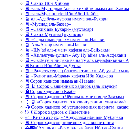
📘 Сахих Ибн Хиббан
📘 «аль-Мустадрак ‘аля сахихайн» имама аль-Хаким
📘 «аль-Мусаннаф» Ибн Аби Шейбы
📘 аль-Адабуль-муфрад имама аль-Бухари
📘»Муснад аль-Баззар»
📘 «Сахих аль-Бухари» (мухтасар)
📘 Сахих Муслим (мухтасар)
📘 «Сады праведных» имама ан-Навави
📘 Аль-Азкар имама ан-Навави
📘 «Шу’аб аль-иман» хафиза аль-Байхакъи
📘 «Хильятуль-аулияъ» Абу Ну’айма аль-Асфахани
📘 «Сыфату-н-нифакъ ва на’ту аль-мунафикъина» А
📘Книги Ибн Аби ад-Дунья
📘 «Радость сердец благочестивых» ‘Абду-р-Рахман
📘 «Булюг аль-Марам» хафиза Ибн Хаджара
📘Сорок хадисов имама ан-Навави
📘 🕌 Сорок Священных хадисов (аль-Къудси)
🕋Сорок хадисов о Каабе
📘 Сорок хадисов о Чёрном камне и воде Замзама
💉 📘 «Сорок хадисов о кровопускании /хиджама/»
🥀 Сорок хадисов об установлениях шариата, кас
🇸🇩Сорок хадисов о Палестине
✅ «Китаб аз-Зухд» ‘Абдуллаха ибн аль-Мубарака
📘 Сорок хадисов, полезных для воспитания
🌅🌃«‘Амаль аль-йаум ва-л-лейля» Ибн ас-Сунни