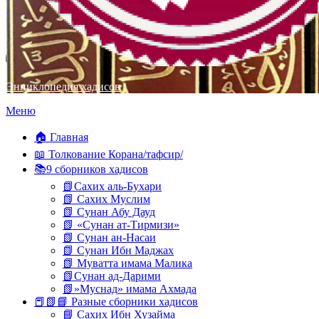
Энциклопедия хадисов
Перейти
Меню
к
содержимому
🏠 Главная
📖 Толкование Корана/тафсир/
📚9 сборников хадисов
📗Сахих аль-Бухари
📗 Сахих Муслим
📗 Сунан Абу Дауд
📗 «Сунан ат-Тирмизи»
📗 Сунан ан-Насаи
📗 Сунан Ибн Маджах
📗 Муватта имама Малика
📗Сунан ад-Дарими
📗»Муснад» имама Ахмада
📕📗📘 Разные сборники хадисов
📘 Сахих Ибн Хузайма