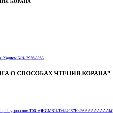
ЕНИЯ КОРАНА
ов. Хадисы №№ 3926-3968
. КНИГА О СПОСОБАХ ЧТЕНИЯ КОРАНА”
//2.bp.blogspot.com/-T06_wjHGMRU/TvkJ49E7KsI/AAAAAAAA