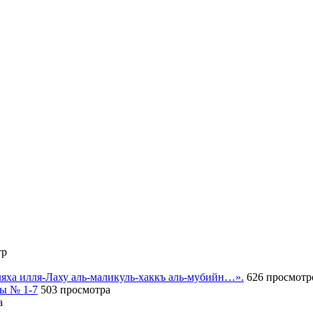
тр
иляха илля-Лаху аль-маликуль-хаккъ аль-мубийн…».
626 просмотр
сы № 1-7
503 просмотра
а