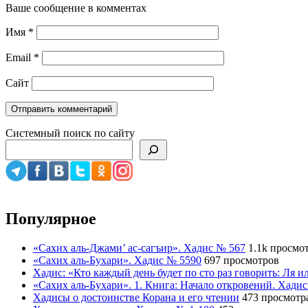
Ваше сообщение в комментах
Имя
*
Email
*
Сайт
Системный поиск по сайту
Популярное
«Сахих аль-Джами’ ас-сагъир». Хадис № 567
1.1k просмо
«Сахих аль-Бухари». Хадис № 5590
697 просмотров
Хадис: «Кто каждый день будет по сто раз говорить: Ля 
«Сахих аль-Бухари». 1. Книга: Начало откровений. Хади
Хадисы о достоинстве Корана и его чтении
473 просмотр