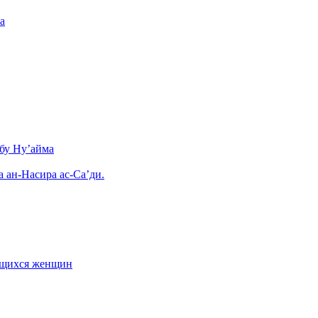
а
бу Ну’айма
а ан-Насира ас-Са’ди.
ающихся женщин