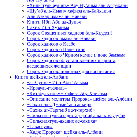
«Хильятуль-аулияъ» Абу Ну’айма аль-Асфахани
«Шу’аб аль-Иман» хафиза аль-Байхакъи
Аль-Азкар имама ан-Навави
Книги Ибн Аби ад-Дунья
Сахих Ибн Хузайма
Сорок Священных хадисов (аль-Къудси)
Сорок хадисов имама ан-Навави
Сорок хадисов о Каабе
Сорок хадисов о Палестине
Сорок хадисов о Чёрном камне и воде Замзама
Сорок хадисов об установлениях шариата,
касающихся женщин
Сорок хадисов, полезных для воспитания
Книги шейха аль-Албани
«ас-Сунна» Ибн Аби ‘Асыма
«Ирвауль-гъалиль»
«Китабуль-ильм» хафиза Абу Хайсама
«Описание молитвы Пророка» шейха аль-Албани
«Сахих аль-Джами’ ас-сагъир»
«Сахих ат-Таргъиб ва-т-тархиб»
«Сильсилятуль-ахадис ад-да’ифа валь-мауду’а»
«Сильсилятуль-ахадис ас-сахиха»
«Тавассуль»
«Хадж Пророка» шейха аль-Албани