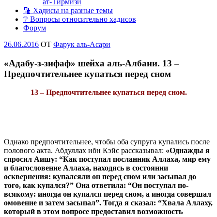
ат-Тирмизи
🔡 Хадисы на разные темы
❔ Вопросы относительно хадисов
Форум
Опубликовано
26.06.2016
OT
Фарук аль-Асари
«Адабу-з-зифаф» шейха аль-Албани. 13 –
Предпочтительнее купаться перед сном
13 – Предпочтительнее купаться перед сном.
Однако предпочтительнее, чтобы оба супруга купались после
полового акта. Абдуллах ибн Кэйс рассказывал:
«Однажды я
спросил Аишу: “Как поступал посланник Аллаха, мир ему
и благословение Аллаха, находясь в состоянии
осквернения: купалсяли он перед сном или засыпал до
того, как купался?” Она ответила: “Он поступал по-
всякому: иногда он купался перед сном, а иногда совершал
омовение и затем засыпал”. Тогда я сказал: “Хвала Аллаху,
который в этом вопросе предоставил возможность