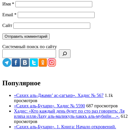
Имя
*
Email
*
Сайт
Системный поиск по сайту
Популярное
«Сахих аль-Джами’ ас-сагъир». Хадис № 567
1.1k
просмотров
«Сахих аль-Бухари». Хадис № 5590
687 просмотров
Хадис: «Кто каждый день будет по сто раз говорить: Ля
иляха илля-Лаху аль-маликуль-хаккъ аль-мубийн…».
612
просмотров
«Сахих аль-Бухари». 1. Книга: Начало откровений.