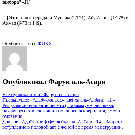
выбора”».
[1]
[1] Этот хадис передали Муслим (1/171), Абу Авана (1/278) и
Ахмад (6/73 и 149).
Опубликовано в
ФИКХ
Опубликовал
Фарук аль-Асари
Все публикации от Фарук аль-Асари
Навигация
Предыдущее
«Адабу-з-зифаф» шейха аль-Албани. 12 –
Ритуальное очищение песком («тайаммум») человека,
по
находящегося в состоянии полового осквернения, вместо
записям
омовения.
Дальше
«Адабу-з-зифаф» шейха аль-Албани. 14 – Запрет на
вступление в половой акт с женой во время менструации.