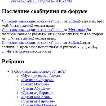
сахиха». Том 6. Хадисы № 2601-2700
Последние сообщения на форуме
Сильсиля аль-ахадис ас-сахиха" ше …
от
Sultan
Уа джазак, брат
мой.
Читать далее
2 месяца назад
Сильсиля аль-ахадис ас-сахиха" ше …
от
Мухаммад
Ва
‘алейкум салям ва рахмату-Ллахи ва баракатух! там во второй
ча …
Читать далее
2 месяца назад
Сильсиля аль-ахадис ас-сахиха" ше …
от
Sultan
.Салам
алейкум ? Здесь разве нет опечатки в русском وبك نحيا وب
…
Читать далее
2 месяца назад
Рубрики
9 сборников хадисов/кутуб тис’а/
«Муснад» имама Ахмада
«Сахих аль-Бухари»
«Сахих Муслим»
«Сунан Абу Дауд»
«Сунан ад-Дарими»
«Сунан ан-Насаи».
«Сунан ат-Тирмизи»
«Сунан Ибн Маджах»