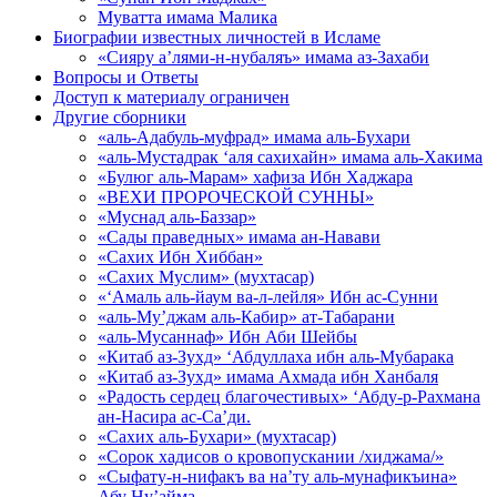
Муватта имама Малика
Биографии известных личностей в Исламе
«Сияру а’лями-н-нубаляъ» имама аз-Захаби
Вопросы и Ответы
Доступ к материалу ограничен
Другие сборники
«аль-Адабуль-муфрад» имама аль-Бухари
«аль-Мустадрак ‘аля сахихайн» имама аль-Хакима
«Булюг аль-Марам» хафиза Ибн Хаджара
«ВЕХИ ПРОРОЧЕСКОЙ СУННЫ»
«Муснад аль-Баззар»
«Сады праведных» имама ан-Навави
«Сахих Ибн Хиббан»
«Сахих Муслим» (мухтасар)
«‘Амаль аль-йаум ва-л-лейля» Ибн ас-Сунни
«аль-Му’джам аль-Кабир» ат-Табарани
«аль-Мусаннаф» Ибн Аби Шейбы
«Китаб аз-Зухд» ‘Абдуллаха ибн аль-Мубарака
«Китаб аз-Зухд» имама Ахмада ибн Ханбаля
«Радость сердец благочестивых» ‘Абду-р-Рахмана
ан-Насира ас-Са’ди.
«Сахих аль-Бухари» (мухтасар)
«Сорок хадисов о кровопускании /хиджама/»
«Сыфату-н-нифакъ ва на’ту аль-мунафикъина»
Абу Ну’айма