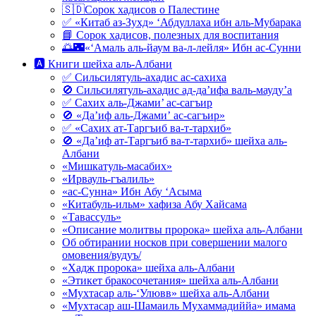
🇸🇩Сорок хадисов о Палестине
✅ «Китаб аз-Зухд» ‘Абдуллаха ибн аль-Мубарака
📘 Сорок хадисов, полезных для воспитания
🌅🌃«‘Амаль аль-йаум ва-л-лейля» Ибн ас-Сунни
🅰 Книги шейха аль-Албани
✅ Сильсилятуль-ахадис ас-сахиха
🚫 Сильсилятуль-ахадис ад-да’ифа валь-мауду’а
✅ Сахих аль-Джами’ ас-сагъир
🚫 «Да’иф аль-Джами’ ас-сагъир»
✅ «Сахих ат-Таргъиб ва-т-тархиб»
🚫 «Да’иф ат-Таргъиб ва-т-тархиб» шейха аль-
Албани
«Мишкатуль-масабих»
«Ирвауль-гъалиль»
«ас-Сунна» Ибн Абу ‘Асыма
«Китабуль-ильм» хафиза Абу Хайсама
«Тавассуль»
«Описание молитвы пророка» шейха аль-Албани
Об обтирании носков при совершении малого
омовения/вудуъ/
«Хадж пророка» шейха аль-Албани
«Этикет бракосочетания» шейха аль-Албани
«Мухтасар аль-‘Улювв» шейха аль-Албани
«Мухтасар аш-Шамаиль Мухаммадиййа» имама