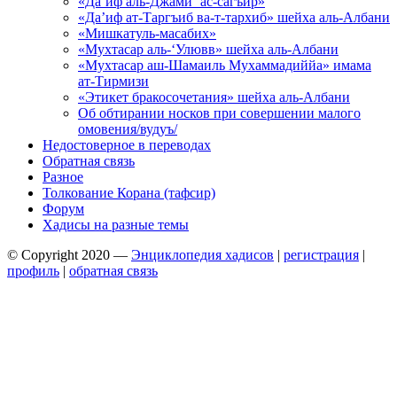
«Да’иф аль-Джами’ ас-сагъир»
«Да’иф ат-Таргъиб ва-т-тархиб» шейха аль-Албани
«Мишкатуль-масабих»
«Мухтасар аль-‘Улювв» шейха аль-Албани
«Мухтасар аш-Шамаиль Мухаммадиййа» имама
ат-Тирмизи
«Этикет бракосочетания» шейха аль-Албани
Об обтирании носков при совершении малого
омовения/вудуъ/
Недостоверное в переводах
Обратная связь
Разное
Толкование Корана (тафсир)
Форум
Хадисы на разные темы
© Copyright 2020 —
Энциклопедия хадисов
|
регистрация
|
профиль
|
обратная связь
Wisteria Theme by
WPFriendship
⋅
Powered by
WordPress