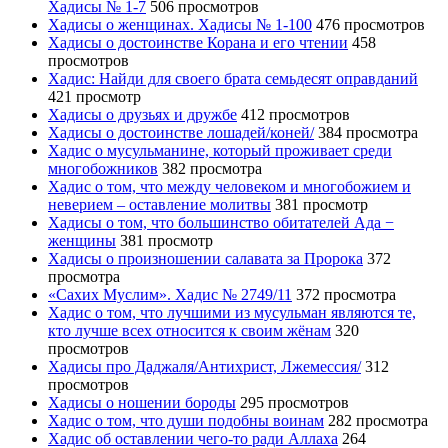
Хадисы № 1-7
506 просмотров
Хадисы о женщинах. Хадисы № 1-100
476 просмотров
Хадисы о достоинстве Корана и его чтении
458
просмотров
Хадис: Найди для своего брата семьдесят оправданий
421 просмотр
Хадисы о друзьях и дружбе
412 просмотров
Хадисы о достоинстве лошадей/коней/
384 просмотра
Хадис о мусульманине, который проживает среди
многобожников
382 просмотра
Хадис о том, что между человеком и многобожием и
неверием – оставление молитвы
381 просмотр
Хадисы о том, что большинство обитателей Ада −
женщины
381 просмотр
Хадисы о произношении салавата за Пророка
372
просмотра
«Сахих Муслим». Хадис № 2749/11
372 просмотра
Хадис о том, что лучшими из мусульман являются те,
кто лучше всех относится к своим жёнам
320
просмотров
Хадисы про Даджаля/Антихрист, Лжемессия/
312
просмотров
Хадисы о ношении бороды
295 просмотров
Хадис о том, что души подобны воинам
282 просмотра
Хадис об оставлении чего-то ради Аллаха
264