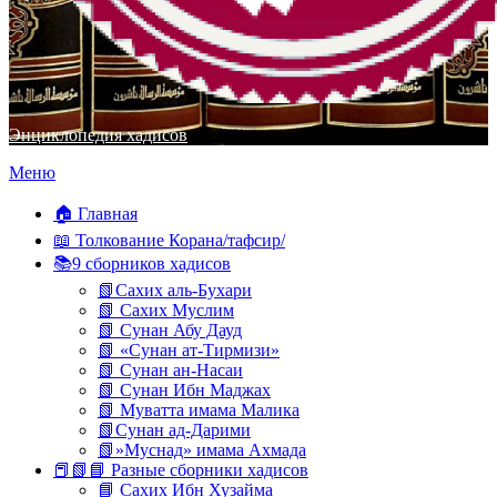
Энциклопедия хадисов
Перейти
Меню
к
содержимому
🏠 Главная
📖 Толкование Корана/тафсир/
📚9 сборников хадисов
📗Сахих аль-Бухари
📗 Сахих Муслим
📗 Сунан Абу Дауд
📗 «Сунан ат-Тирмизи»
📗 Сунан ан-Насаи
📗 Сунан Ибн Маджах
📗 Муватта имама Малика
📗Сунан ад-Дарими
📗»Муснад» имама Ахмада
📕📗📘 Разные сборники хадисов
📘 Сахих Ибн Хузайма