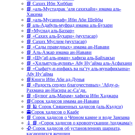
📘 Сахих Ибн Хиббан
📘 «аль-Мустадрак ‘аля сахихайн» имама аль-
Хакима
📘 «аль-Мусаннаф» Ибн Аби Шейбы
📘 аль-Адабуль-муфрад имама аль-Бухари
📘»Муснад аль-Баззар»
📘 «Сахих аль-Бухари» (мухтасар)
📘 Сахих Муслим (мухтасар)
📘 «Сады праведных» имама ан-Навави
📘 Аль-Азкар имама ан-Навави
📘 «Шу’аб аль-иман» хафиза аль-Байхакъи
📘 «Хильятуль-аулияъ» Абу Ну’айма аль-Асфахани
📘 «Сыфату-н-нифакъ ва на’ту аль-мунафикъина»
Абу Ну’айма
📘Книги Ибн Аби ад-Дунья
📘 «Радость сердец благочестивых» ‘Абду-р-
Рахмана ан-Насира ас-Са’ди.
📘 «Булюг аль-Марам» хафиза Ибн Хаджара
📘Сорок хадисов имама ан-Навави
📘 🕌 Сорок Священных хадисов (аль-Къудси)
🕋Сорок хадисов о Каабе
📘 Сорок хадисов о Чёрном камне и воде Замзама
💉 📘 «Сорок хадисов о кровопускании /хиджама/»
🥀 Сорок хадисов об установлениях шариата,
касающихся женщин