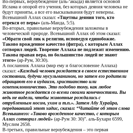
Во-первых, вероубеждение (аль-‘акыда) является основой
Ислама и опорой его учения, без которых деяния человека не
будут приняты, а все его высказывания будут неверны.
Всевышний Аллах сказал:
«Тщетны деяния того, кто
отрекся от веры»
(аль-Маида, 5:5).
Во-вторых, правильные вероубеждения заложены в
человеческой природе. Всевышний Аллах об этом сказал:
«Обрати свой лик к религии, исповедуя единобожие.
Таково врожденное качество (фитра), с которым Аллах
сотворил людей. Творение Аллаха не подлежит изменению.
Такова правая вера, но большинство людей не знают
этого»
(ар-Рум, 30:30).
А посланник Аллаха (мир ему и благословение Аллаха)
сказал:
«Каждый человек рождается в своем естественном
состоянии, будучи мусульманином, но затем его родители
обращают его в иудаизм, христианство или
огнепоклонничество. Это подобно тому, как любое
животное рождается со всеми своими конечностями. Вы
ведь не видели, чтобы животные рождались с
отрубленным носом, ухом и т.п.». Затем Абу Хурайра,
передававший этот хадис, сказал: “Читайте об этом слова
Всевышнего: «Таково врожденное качество, с которым
Аллах сотворил людей»
(ар-Рум 30: 30)”. аль-Бухари 6599,
Муслим 2658.
В-третьих, правильные вероубеждения – это первая