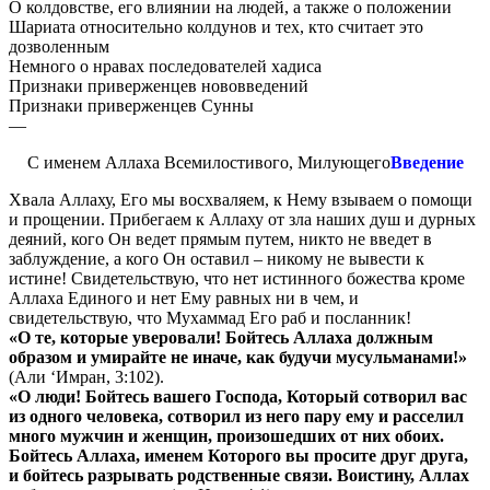
О колдовстве, его влиянии на людей, а также о положении
Шариата относительно колдунов и тех, кто считает это
дозволенным
Немного о нравах последователей хадиса
Признаки приверженцев нововведений
Признаки приверженцев Сунны
—
С именем Аллаха Всемилостивого, Милующего
Введение
Хвала Аллаху, Его мы восхваляем, к Нему взываем о помощи
и прощении. Прибегаем к Аллаху от зла наших душ и дурных
деяний, кого Он ведет прямым путем, никто не введет в
заблуждение, а кого Он оставил – никому не вывести к
истине! Свидетельствую, что нет истинного божества кроме
Аллаха Единого и нет Ему равных ни в чем, и
свидетельствую, что Мухаммад Его раб и посланник!
«О те, которые уверовали! Бойтесь Аллаха должным
образом и умирайте не иначе, как будучи мусульманами!»
(Али ‘Имран, 3:102).
«О люди! Бойтесь вашего Господа, Который сотворил вас
из одного человека, сотворил из него пару ему и расселил
много мужчин и женщин, произошедших от них обоих.
Бойтесь Аллаха, именем Которого вы просите друг друга,
и бойтесь разрывать родственные связи. Воистину, Аллах