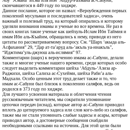
Абу ‘Усмана ‘Исма’иля ибн ‘Абдур-Рахмана ас-Сабуни,
скончавшегося в 449 году по хиджре.
Данное послание, которое он назвал: «Вероубеждения первых
поколений мусульман и последователей хадиса», очень
важный и полезный труд, на который опирались и которому
уделяли внимания имамы и ученые во все времена. Не раз в
своих книгах такие ученые как шейхуль-Ислам Ибн Таймия и
имам Ибн аль-Къайим, обращались к нему, приводя из него
цитаты по рассматриваемому вопросу. См. “Шарх ‘акыда аль-
Асфахания” 29, “Дар ат-та’аруд аль-‘акъль уа-ннакъль”,
“Иджтима’уль-джуюш аль-ислямия” 97.
Комментарии (шарх) к вероучению имама ас-Сабуни, делали
также и многие ученые нашего времени, среди которых особо
следует выделить комментарии шейха ‘Абдуль-‘Азиза ар-
Раджихи, шейха Салиха ас-Сухейми, шейха Раби’а аль-
Мадхали. Особо ценным этот труд делает также и то, что
имам ас-Сабуни был близок к поколению саляфов, ведь он
родился в 373 году по хиджре.
Для лучшего усвоения материала и облегчения чтения
русскоязычным читателем, мы сократили упоминание
цепочки передач (иснад), которые автор ас-Сабуни приводил
вплоть до цитируемого хадиса или слов кого-либо из саляфов,
также мы не стали упоминать слабые хадисы и асары, которые
приводил автор, а достоверные сообщения снабдили
необходимыми ссылками на источник. Для этой цели были