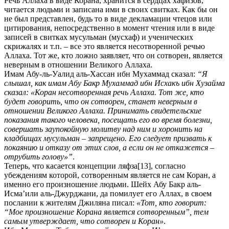
Речь Аллаха в виде Корана, хранится в сердцах хафизов,
читается людьми и записана ими в своих свитках. Как бы он
не был представлен, будь то в виде декламации чтецов или
цитирования, непосредственно в момент чтения или в виде
записей в свитках мусульман (мусхаф) и ученических
скрижалях и т.п. – все это является несотворенной речью
Аллаха. Тот же, кто ложно заявляет, что он сотворен, является
неверным в отношении Великого Аллаха.
Имам Абу-ль-Уалид аль-Хассан ибн Мухаммад сказал:
“Я
слышал, как имам Абу Бакр Мухаммад ибн Исхакъ ибн Хузайма
сказал: «Коран несотворенная речь Аллаха. Тот же, кто
будет говорить, что он сотворен, станет неверным в
отношении Великого Аллаха. Принимать свидетельские
показания такого человека, посещать его во время болезни,
совершать заупокойную молитву над ним и хоронить на
кладбищах мусульман – запрещено. Его следует призвать к
покаянию и отказу от этих слов, а если он не откажется –
отрубить голову»”
.
Теперь, что касается концепции ляфза
[13], согласно
убеждениям которой, сотворенным является не сам Коран, а
именно его произношение людьми. Шейх Абу Бакр аль-
Исма’или аль-Джурджани, да помилует его Аллах, в своем
послании к жителям Джиляна писал:
«Тот, кто говорит:
“Мое произношение Корана является сотворенным”, тем
самым утверждает, что сотворен и Коран»
.