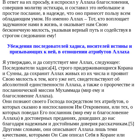
В ответ на их просьбу, я испросил у Аллаха благословения,
совершив молитву истихара, и составил это небольшое и
простое послание, в надежде, что оно принесет пользу всем
обладающим умом. Но именно Аллах – Тот, кто воплощает
задуманное нами в жизнь, и оказывает нам Свою
бесконечную милость, указывая верный путь и содействуя в
строгом следовании ему!
Убеждения последователей хадиса, носителей истины и
призывающих к ней, в отношении атрибутов Аллаха
Я утверждаю, и да сопутствует мне Аллах, следующее:
Последователи хадиса
[4], строго придерживающиеся Корана
и Сунны, да сохранит Аллах живых из их числа и проявит
Свою милость к тем, кого уже нет, свидетельствуют об
абсолютной единственности Аллаха, а также о пророчестве и
посланнической миссии Мухаммада (мир ему и
благословение Аллаха).
Они познают своего Господа посредством тех атрибутов, о
которых сказано в ниспосланном Им Откровении, или тех, о
которых поведал Его посланник (мир ему и благословение
Аллаха) в достоверных преданиях, дошедших до нас
благодаря надежным и достойными доверия рассказчикам.
[5]
Другими словами, они описывают Аллаха лишь теми
качествами, которыми Он Сам описал Себя в Коране или