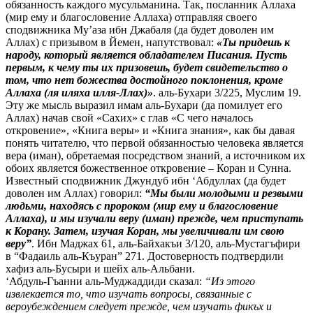
обязанность каждого мусульманина. Так, посланник Аллаха
(мир ему и благословение Аллаха) отправляя своего
сподвижника Му’аза ибн Джабаля (да будет доволен им
Аллах) с призывом в Йемен, напутствовал:
«Ты придешь к
народу, который является обладателем Писания. Пусть
первым, к чему ты их призовешь, будет свидетельство о
том, что нет божества достойного поклонения, кроме
Аллаха (ля иляха илля-Ллах)»
. аль-Бухари 3/225, Муслим 19.
Эту же мысль выразил имам аль-Бухари (да помилует его
Аллах) начав свой «Сахих» с глав «С чего началось
откровение», «Книга веры» и «Книга знания», как бы давая
понять читателю, что первой обязанностью человека является
вера (иман), обретаемая посредством знаний, а источником их
обоих является божественное откровение – Коран и Сунна.
Известный сподвижник Джундуб ибн ‘Абдуллах (да будет
доволен им Аллах) говорил:
“Мы были молодыми и резвыми
людьми, находясь с пророком (мир ему и благословение
Аллаха), и мы изучали веру (иман) прежде, чем приступать
к Корану. Затем, изучая Коран, мы увеличивали им свою
веру”
. Ибн Маджах 61, аль-Байхакъи 3/120, аль-Мустагъфири
в “Фадаиль аль-Къуран” 271. Достоверность подтвердили
хафиз аль-Бусыри и шейх аль-Альбани.
‘Абдуль-Гъанни аль-Муджаддиди сказал:
“Из этого
извлекается то, что изучать вопросы, связанные с
вероубеждением следует прежде, чем изучать фикъх и