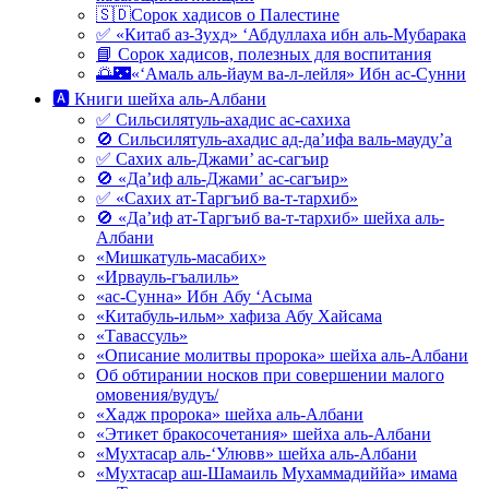
🇸🇩Сорок хадисов о Палестине
✅ «Китаб аз-Зухд» ‘Абдуллаха ибн аль-Мубарака
📘 Сорок хадисов, полезных для воспитания
🌅🌃«‘Амаль аль-йаум ва-л-лейля» Ибн ас-Сунни
🅰 Книги шейха аль-Албани
✅ Сильсилятуль-ахадис ас-сахиха
🚫 Сильсилятуль-ахадис ад-да’ифа валь-мауду’а
✅ Сахих аль-Джами’ ас-сагъир
🚫 «Да’иф аль-Джами’ ас-сагъир»
✅ «Сахих ат-Таргъиб ва-т-тархиб»
🚫 «Да’иф ат-Таргъиб ва-т-тархиб» шейха аль-
Албани
«Мишкатуль-масабих»
«Ирвауль-гъалиль»
«ас-Сунна» Ибн Абу ‘Асыма
«Китабуль-ильм» хафиза Абу Хайсама
«Тавассуль»
«Описание молитвы пророка» шейха аль-Албани
Об обтирании носков при совершении малого
омовения/вудуъ/
«Хадж пророка» шейха аль-Албани
«Этикет бракосочетания» шейха аль-Албани
«Мухтасар аль-‘Улювв» шейха аль-Албани
«Мухтасар аш-Шамаиль Мухаммадиййа» имама