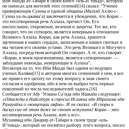
Ибн Махди ат-Табари в своей книге «аль-И’тикад», которую
он написал для жителей этих селений
[14] сказал: “Учение
приверженцев Сунны и единой общины (Мазхаб Ахлю-с-
Сунна уа-ль-джама’а) заключается в убеждении, что Коран –
это несотворенная речь Аллаха, пречист Он, Его
ниспослание, откровение, веления и запреты. Тот же, кто
говорит, что он сотворен, является неверным в отношении
Великого Аллаха. Коран, как речь Аллаха, хранится
заученным в наших сердцах, записанным в наших свитках и
мы читаем его своими устами. Это речь Великого и Могучего
Аллаха, посредством которой Он говорит. А те, кто говорят:
«Коран, в моем произношении, является сотворенным» —
заблудшие невежды, неверующие в Аллаха”.
Несмотря на то, что Ибн Махди был одним из ведущих
ученых Каляма
[15] и автором многих сочинений о нем, я все
же привел его цитату по этому вопросу, в знак своего
согласия и одобрения, ибо в нем он выбрал путь первых
поколений из числа последователей хадиса.
[16]
Сообщается от Абу ‘Усмана Са’ида ибн Ишкаба следующее:
«Однажды в Найсабуре я спросил Исхакъа ибн Ибрахима ибн
Рахауайха о «концепции ляфза». И он сказал: «В споры и
дискуссии об этом даже не стоит вступать! Коран – это
несотворенная речь Аллаха, вот и все»
.
Мухаммад ибн Джарир ат-Табари в своем труде «аль-
И’тикад», который он посвятил разбору этого вопроса, писал: