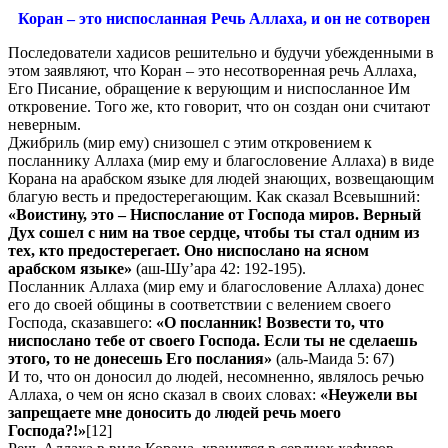
Коран – это ниспосланная Речь Аллаха, и он не сотворен
Последователи хадисов решительно и будучи убежденными в
этом заявляют, что Коран – это несотворенная речь Аллаха,
Его Писание, обращение к верующим и ниспосланное Им
откровение. Того же, кто говорит, что он создан они считают
неверным.
Джибриль (мир ему) снизошел с этим откровением к
посланнику Аллаха (мир ему и благословение Аллаха) в виде
Корана на арабском языке для людей знающих, возвещающим
благую весть и предостерегающим. Как сказал Всевышний:
«Воистину, это – Ниспослание от Господа миров. Верный
Дух сошел с ним на твое сердце, чтобы ты стал одним из
тех, кто предостерегает. Оно ниспослано на ясном
арабском языке»
(аш-Шу’ара 42: 192-195).
Посланник Аллаха (мир ему и благословение Аллаха) донес
его до своей общины в соответствии с велением своего
Господа, сказавшего:
«О посланник! Возвести то, что
ниспослано тебе от своего Господа. Если ты не сделаешь
этого, то не донесешь Его послания»
(аль-Маида 5: 67)
И то, что он доносил до людей, несомненно, являлось речью
Аллаха, о чем он ясно сказал в своих словах:
«Неужели вы
запрещаете мне доносить до людей речь моего
Господа?!»
[12]