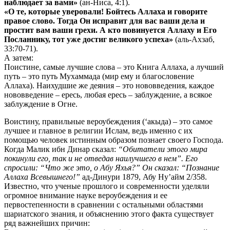
наблюдает за вами»
(ан-Ниса, 4:1).
«О те, которые уверовали! Бойтесь Аллаха и говорите
правое слово. Тогда Он исправит для вас ваши дела и
простит вам ваши грехи. А кто повинуется Аллаху и Его
Посланнику, тот уже достиг великого успеха»
(аль-Ахзаб,
33:70-71).
А затем:
Поистине, самые лучшие слова – это Книга Аллаха, а лучший
путь – это путь Мухаммада (мир ему и благословение
Аллаха). Наихудшие же деяния – это нововведения, каждое
нововведение – ересь, любая ересь – заблуждение, а всякое
заблуждение в Огне.
Воистину, правильные вероубеждения (‘акыда) – это самое
лучшее и главное в религии Ислам, ведь именно с их
помощью человек истинным образом познает своего Господа.
Когда Малик ибн Динар сказал:
“Обитатели этого мира
покинули его, так и не отведав наилучшего в нем”. Его
спросили: “Что же это, о Абу Яхья?” Он сказал: “Познание
Аллаха Всевышнего!”
ад-Динури 1879, Абу Ну’айм 2/358.
Известно, что ученые прошлого и современности уделяли
огромное внимание науке вероубеждения и ее
первостепенности в сравнении с остальными областями
шариатского знания, и объяснению этого факта существует
ряд важнейших причин: