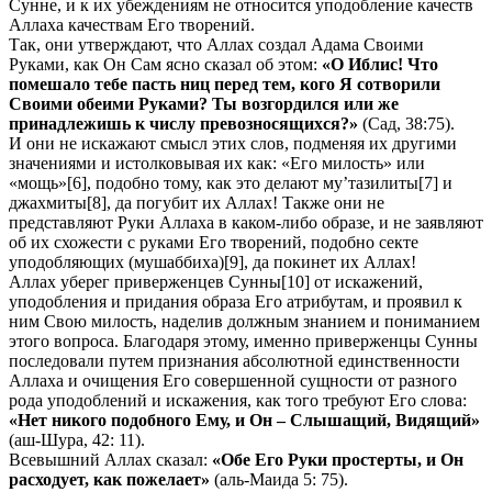
Сунне, и к их убеждениям не относится уподобление качеств
Аллаха качествам Его творений.
Так, они утверждают, что Аллах создал Адама Своими
Руками, как Он Сам ясно сказал об этом:
«О Иблис! Что
помешало тебе пасть ниц перед тем, кого Я сотворили
Своими обеими Руками? Ты возгордился или же
принадлежишь к числу превозносящихся?»
(Сад, 38:75).
И они не искажают смысл этих слов, подменяя их другими
значениями и истолковывая их как: «Его милость» или
«мощь»
[6], подобно тому, как это делают му’тазилиты
[7] и
джахмиты
[8], да погубит их Аллах! Также они не
представляют Руки Аллаха в каком-либо образе, и не заявляют
об их схожести с руками Его творений, подобно секте
уподобляющих (мушаббиха)
[9], да покинет их Аллах!
Аллах уберег приверженцев Сунны
[10] от искажений,
уподобления и придания образа Его атрибутам, и проявил к
ним Свою милость, наделив должным знанием и пониманием
этого вопроса. Благодаря этому, именно приверженцы Сунны
последовали путем признания абсолютной единственности
Аллаха и очищения Его совершенной сущности от разного
рода уподоблений и искажения, как того требуют Его слова:
«Нет никого подобного Ему, и Он – Слышащий, Видящий»
(аш-Шура, 42: 11).
Всевышний Аллах сказал:
«Обе Его Руки простерты, и Он
расходует, как пожелает»
(аль-Маида 5: 75).