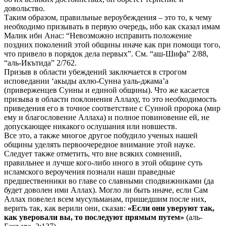
довольство.
Таким образом, правильные вероубеждения – это то, к чему
необходимо призывать в первую очередь, ибо как сказал имам
Малик ибн Анас: “Невозможно исправить положение
поздних поколений этой общины иначе как при помощи того,
что привело в порядок дела первых”. См. “аш-Шифа” 2/88,
“аль-Икътида” 2/762.
Призыв в области убеждений заключается в строгом
исповедании ‘акыды ахлю-Сунна уаль-джама’а
(приверженцев Сунны и единой общины). Что же касается
призыва в области поклонения Аллаху, то это необходимость
приведения его в точное соответствие с Сунной пророка (мир
ему и благословение Аллаха) и полное повиновение ей, не
допускающее никакого ослушания или новшеств.
Все это, а также многое другое побудило ученых нашей
общины уделять первоочередное внимание этой науке.
Следует также отметить, что вне всяких сомнений,
правильнее и лучше кого-либо иного в этой общине суть
исламского вероучения познали наши праведные
предшественники во главе со славными сподвижниками (да
будет доволен ими Аллах). Могло ли быть иначе, если Сам
Аллах повелел всем мусульманам, пришедшим после них,
верить так, как верили они, сказав:
«Если они уверуют так,
как уверовали вы, то последуют прямым путем»
(аль-