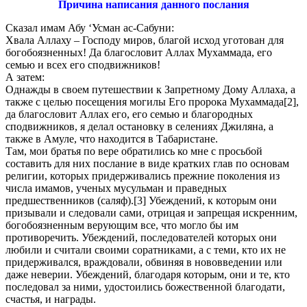
Причина написания данного послания
Сказал имам Абу ‘Усман ас-Сабуни:
Хвала Аллаху – Господу миров, благой исход уготован для
богобоязненных! Да благословит Аллах Мухаммада, его
семью и всех его сподвижников!
А затем:
Однажды в своем путешествии к Запретному Дому Аллаха, а
также с целью посещения могилы Его пророка Мухаммада
[2],
да благословит Аллах его, его семью и благородных
сподвижников, я делал остановку в селениях Джиляна, а
также в Амуле, что находится в Табаристане.
Там, мои братья по вере обратились ко мне с просьбой
составить для них послание в виде кратких глав по основам
религии, которых придерживались прежние поколения из
числа имамов, ученых мусульман и праведных
предшественников (саляф).
[3] Убеждений, к которым они
призывали и следовали сами, отрицая и запрещая искренним,
богобоязненным верующим все, что могло бы им
противоречить. Убеждений, последователей которых они
любили и считали своими соратниками, а с теми, кто их не
придерживался, враждовали, обвиняя в нововведении или
даже неверии. Убеждений, благодаря которым, они и те, кто
последовал за ними, удостоились божественной благодати,
счастья, и награды.