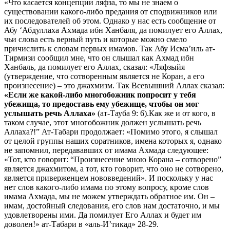
«Что касается концепции ляфза, то мы не знаем о
существовании какого-либо предания от сподвижников или
их последователей об этом. Однако у нас есть сообщение от
Абу ‘Абдуллаха Ахмада ибн Ханбаля, да помилует его Аллах,
чьи слова есть верный путь и которые можно смело
причислить к словам первых имамов. Так Абу Исма’иль ат-
Тирмизи сообщил мне, что он слышал как Ахмад ибн
Ханбаль, да помилует его Аллах, сказал: «Ляфзыйя
(утверждение, что сотворенным является не Коран, а его
произнесение) – это джахмизм. Так Всевышний Аллах сказал:
«Если же какой-либо многобожник попросит у тебя
убежища, то предоставь ему убежище, чтобы он мог
услышать речь Аллаха»
(ат-Тауба 9: 6).Как же и от кого, в
таком случае, этот многобожник должен услышать речь
Аллаха?!” Ат-Табари продолжает: «Помимо этого, я слышал
от целой группы наших соратников, имена которых я, однако
не запомнил, передававших от имама Ахмада следующее:
«Тот, кто говорит: “Произнесение мною Корана – сотворено”
является джахмитом, а тот, кто говорит, что оно не сотворено,
является приверженцем нововведений». И поскольку у нас
нет слов какого-либо имама по этому вопросу, кроме слов
имама Ахмада, мы не можем утверждать обратное им. Он –
имам, достойный следования, его слов нам достаточно, и мы
удовлетворены ими. Да помилует Его Аллах и будет им
доволен!» ат-Табари в «аль-И’тикад» 28-29.