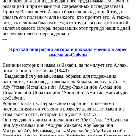
использованы три издания данного труда имама ас-Сабуни с
редакцией и примечаниями современных исследователей.
Просим Всевышнего Аллаха благословить данный труд и
сделать его полезным для каждого, кто прочтет его. А также,
воздать великим благом всем, кто трудился над этой книгой,
включая самого автора, передавших этот труд до наших дней,
исследователей и переводчиков.
—
Краткая биография автора и похвала ученых в адрес
имама ас-Сабуни
Великий историк и имам аз-Захаби, да помилует его Аллах,
писал о нем в «ас-Сияр» (18/40):
“Выдающийся ученый, имам, образец для подражания,
наставник, хадисовед, толкователь Корана, шейхуль-Ислам,
Абу ‘Усман Исма’иль ибн ‘Абдур-Рахман ибн Ахмад ибн
Исма’иль ибн Ибрахим ибн ‘Абид ибн ‘Амир ан-Найсабури
ас-Сабуни.
Родился в 373 г.х. Первое свое собрание с полезными
наставлениями он устроил в возрасте девяти лет, сменив в
этом своего отца, который был убит в 382 г.х.
Он передавал хадисы и предания от: Абу Са’ида ‘Абдуллаха
ибн Мухаммада ибн ‘Абдуль-Уаххаба; Абу Бакра ибн
Михрана; Абу Мухаммада аль-Мухалляби; Абу Тахира ибн