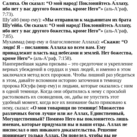
Салиха. Он сказал: “О мой народ! Поклоняйтесь Аллаху,
ибо нет у вас другого божества, кроме Него”»
(аль-А’раф,
7:73).
Шу’айб (мир ему):
«Мы отправили к мадьянитам их брата
Шу’ейба. Он сказал: “О мой народ! Поклоняйтесь Аллаху,
ибо нет у вас другого божества, кроме Него”»
(аль-А’раф,
7:85).
Мухаммад (мир ему и благословение Аллаха):
«Скажи: “О
люди! Я – посланник Аллаха ко всем вам. Ему
принадлежит власть над небесами и землей. Нет божества,
кроме Него”»
(аль-А’раф, 7:158).
Наипервейшая задача призыва – это средоточие и укрепление
верных убеждений в сердцах и умах людей, и именно в этом
заключался метод всех пророков. Чтобы лишний раз убедиться
в этом, давайте вспомним историю заточения в темницу
пророка Юсуфа (мир ему) и людьми, которые оказались с ним
в одной темнице. Когда они обратились к нему с просьбой
растолковать их сновидения, он, дабы не упустить этот
удобный момент, когда все их внимание было приковано к
нему, сказал:
«О мои товарищи по темнице! Множество
различных богов лучше или же Аллах, Единственный,
Могущественный? Помимо Него вы поклоняетесь лишь
именам, которые придумали вы и ваши отцы. Аллах не
ниспослал о них никакого доказательства. Решение
принимает только Аллах. Он повелел, чтобы вы не