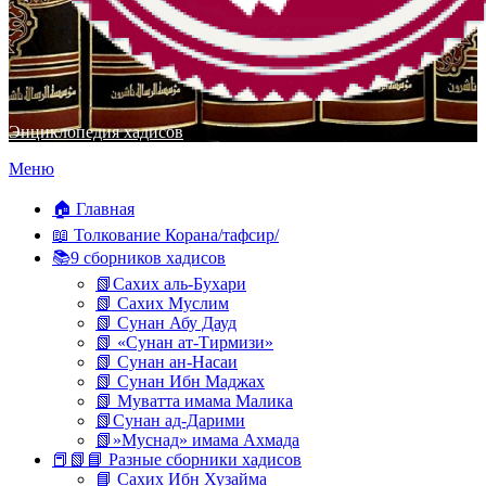
Энциклопедия хадисов
Перейти
Меню
к
содержимому
🏠 Главная
📖 Толкование Корана/тафсир/
📚9 сборников хадисов
📗Сахих аль-Бухари
📗 Сахих Муслим
📗 Сунан Абу Дауд
📗 «Сунан ат-Тирмизи»
📗 Сунан ан-Насаи
📗 Сунан Ибн Маджах
📗 Муватта имама Малика
📗Сунан ад-Дарими
📗»Муснад» имама Ахмада
📕📗📘 Разные сборники хадисов
📘 Сахих Ибн Хузайма