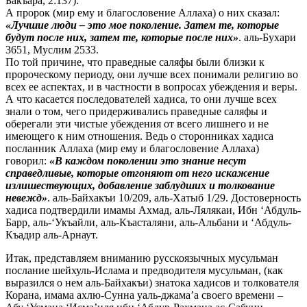
Бакъара, 2:137).
А пророк (мир ему и благословение Аллаха) о них сказал:
«Лучшие люди – это мое поколение. Затем те, которые
будут после них, затем те, которые после них»
. аль-Бухари
3651, Муслим 2533.
По той причине, что праведные саляфы были близки к
пророческому периоду, они лучше всех понимали религию во
всех ее аспектах, и в частности в вопросах убеждения и веры.
А что касается последователей хадиса, то они лучше всех
знали о том, чего придерживались праведные саляфы и
оберегали эти чистые убеждения от всего лишнего и не
имеющего к ним отношения. Ведь о сторонниках хадиса
посланник Аллаха (мир ему и благословение Аллаха)
говорил:
«В каждом поколении это знание несут
справедливые, которые отгоняют от него искажение
излишествующих, добавление заблудших и толкование
невежд»
. аль-Байхакъи 10/209, аль-Хатыб 1/29. Достоверность
хадиса подтвердили имамы Ахмад, аль-Лялякаи, Ибн ‘Абдуль-
Барр, аль-‘Укъайли, аль-Къасталяни, аль-Альбани и ‘Абдуль-
Къадир аль-Арнаут.
Итак, представляем вниманию русскоязычных мусульман
послание шейхуль-Ислама и предводителя мусульман, (как
выразился о нем аль-Байхакъи) знатока хадисов и толкователя
Корана, имама ахлю-Сунна уаль-джама’а своего времени –