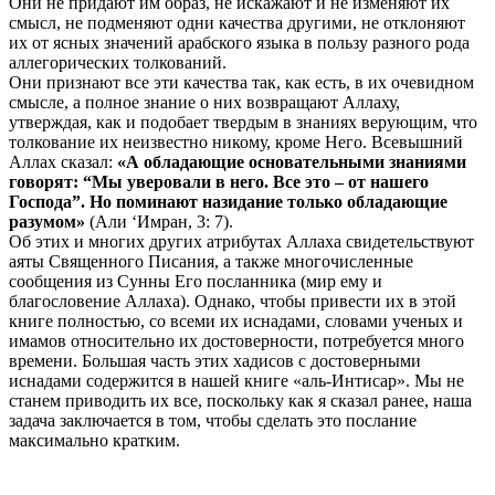
Они не придают им образ, не искажают и не изменяют их
смысл, не подменяют одни качества другими, не отклоняют
их от ясных значений арабского языка в пользу разного рода
аллегорических толкований.
Они признают все эти качества так, как есть, в их очевидном
смысле, а полное знание о них возвращают Аллаху,
утверждая, как и подобает твердым в знаниях верующим, что
толкование их неизвестно никому, кроме Него. Всевышний
Аллах сказал:
«А обладающие основательными знаниями
говорят: “Мы уверовали в него. Все это – от нашего
Господа”. Но поминают назидание только обладающие
разумом»
(Али ‘Имран, 3: 7).
Об этих и многих других атрибутах Аллаха свидетельствуют
аяты Священного Писания, а также многочисленные
сообщения из Сунны Его посланника (мир ему и
благословение Аллаха). Однако, чтобы привести их в этой
книге полностью, со всеми их иснадами, словами ученых и
имамов относительно их достоверности, потребуется много
времени. Большая часть этих хадисов с достоверными
иснадами содержится в нашей книге «аль-Интисар». Мы не
станем приводить их все, поскольку как я сказал ранее, наша
задача заключается в том, чтобы сделать это послание
максимально кратким.