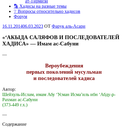
ат-Тирмизи
🔡 Хадисы на разные темы
❔ Вопросы относительно хадисов
Форум
Опубликовано
16.11.2014
06.03.2023
OT
Фарук аль-Асари
«‘АКЫДА САЛЯФОВ И ПОСЛЕДОВАТЕЛЕЙ
ХАДИСА» — Имам ас-Сабуни
—
Вероубеждения
первых поколений мусульман
и последователей хадиса
Автор:
Шейхуль-Ислам, имам Абу ‘Усман Исма’иль ибн ‘Абду-р-
Рахман ас-Сабуни
(373-449 г.х.)
—
Содержание