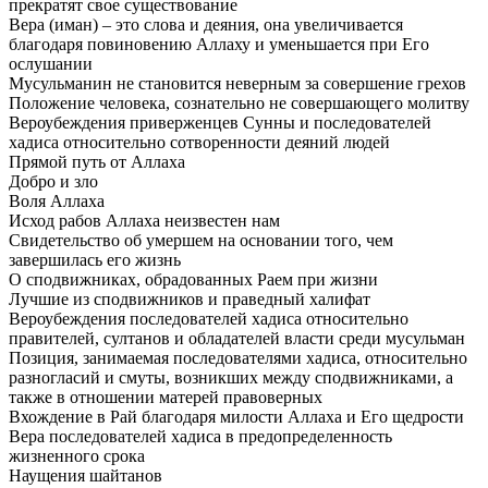
прекратят свое существование
Вера (иман) – это слова и деяния, она увеличивается
благодаря повиновению Аллаху и уменьшается при Его
ослушании
Мусульманин не становится неверным за совершение грехов
Положение человека, сознательно не совершающего молитву
Вероубеждения приверженцев Сунны и последователей
хадиса относительно сотворенности деяний людей
Прямой путь от Аллаха
Добро и зло
Воля Аллаха
Исход рабов Аллаха неизвестен нам
Свидетельство об умершем на основании того, чем
завершилась его жизнь
О сподвижниках, обрадованных Раем при жизни
Лучшие из сподвижников и праведный халифат
Вероубеждения последователей хадиса относительно
правителей, султанов и обладателей власти среди мусульман
Позиция, занимаемая последователями хадиса, относительно
разногласий и смуты, возникших между сподвижниками, а
также в отношении матерей правоверных
Вхождение в Рай благодаря милости Аллаха и Его щедрости
Вера последователей хадиса в предопределенность
жизненного срока
Наущения шайтанов