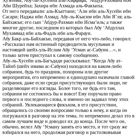
Хузеймы; Абу-ль-Хусейна аль-Хаффафа; ‘Абдур-Рахмана ибн
Аби Шурейха; Захира ибн Ахмада аль-Факъиха.
От него передавали: аль-Къаттани; ‘Али ибн аль-Хусейн ибн
Сасари; Наджа ибн Ахмад; Абу-ль-Къасим ибн Аби Я’ля; аль-
Байхакъи; его сын ‘Абдур-Рахман ибн Исма’иль; а также
многие другие, последним из которых был Абу ‘Абдуллах
Мухаммад ибн аль-Фадль ибн аль-Фарауи.
Абу Бакр аль-Байхакъи, передавая от него что-либо, говорил:
«Рассказал нам истинный предводитель мусульман и
настоящий шейх-уль-Ислам Абу ‘Усман ас-Сабуни…», и
только затем приступал к самому сообщению.
Абу-ль-Хусейн аль-Багъдади рассказывал: “Когда Абу ат-
Тайиб (шейх имама ас-Сабуни) находился на каком-либо
собрании, будь то праздник, похороны или другие
мероприятия, его непременно и единодушно назначали главой
собрания, даже если среди присутствующих были люди, не
разделяющие его взгляды. Более того, не будь его там,
собрания не состоялось бы и вовсе! Ему поручали право
первого и последнего слова, и именно он задавал тему этих
собраний. Увлекающиеся фикъхом, в его присутствии,
обращались со своими вопросами только к нему, и когда он
погружался в разговор на эти темы, то непременно делал это в
самом лучшем виде и доводил их до конца. После чего он,
обычно, велел Абу ‘Усману занять его место, и тот сразу же
взбирался на него, продолжая разговор и растолковывая