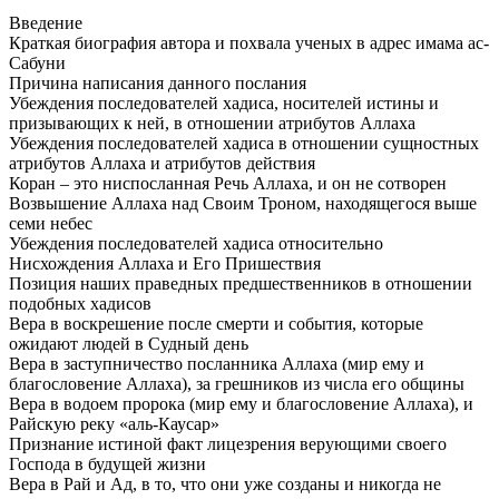
Введение
Краткая биография автора и похвала ученых в адрес имама ас-
Сабуни
Причина написания данного послания
Убеждения последователей хадиса, носителей истины и
призывающих к ней, в отношении атрибутов Аллаха
Убеждения последователей хадиса в отношении сущностных
атрибутов Аллаха и атрибутов действия
Коран – это ниспосланная Речь Аллаха, и он не сотворен
Возвышение Аллаха над Своим Троном, находящегося выше
семи небес
Убеждения последователей хадиса относительно
Нисхождения Аллаха и Его Пришествия
Позиция наших праведных предшественников в отношении
подобных хадисов
Вера в воскрешение после смерти и события, которые
ожидают людей в Судный день
Вера в заступничество посланника Аллаха (мир ему и
благословение Аллаха), за грешников из числа его общины
Вера в водоем пророка (мир ему и благословение Аллаха), и
Райскую реку «аль-Каусар»
Признание истиной факт лицезрения верующими своего
Господа в будущей жизни
Вера в Рай и Ад, в то, что они уже созданы и никогда не