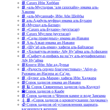
📘 Сахих Ибн Хиббан
📘 «аль-Мустадрак ‘аля сахихайн» имама аль-
Хакима
📘 «аль-Мусаннаф» Ибн Аби Шейбы
📘 аль-Адабуль-муфрад имама аль-Бухари
📘»Муснад аль-Баззар»
📘 «Сахих аль-Бухари» (мухтасар)
📘 Сахих Муслим (мухтасар)
📘 «Сады праведных» имама ан-Навави
📘 Аль-Азкар имама ан-Навави
📘 «Шу’аб аль-иман» хафиза аль-Байхакъи
📘 «Хильятуль-аулияъ» Абу Ну’айма аль-Асфахани
📘 «Сыфату-н-нифакъ ва на’ту аль-мунафикъина»
Абу Ну’айма
📘Книги Ибн Аби ад-Дунья
📘 «Радость сердец благочестивых» ‘Абду-р-
Рахмана ан-Насира ас-Са’ди.
📘 «Булюг аль-Марам» хафиза Ибн Хаджара
📘Сорок хадисов имама ан-Навави
📘 🕌 Сорок Священных хадисов (аль-Къудси)
🕋Сорок хадисов о Каабе
📘 Сорок хадисов о Чёрном камне и воде Замзама
💉 📘 «Сорок хадисов о кровопускании /хиджама/»
🥀 Сорок хадисов об установлениях шариата,
касающихся женщин