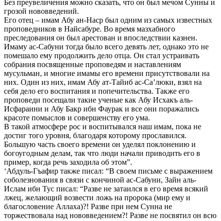
Без преувеличения можно сказать, что он был мечом Сунны и
грозой нововведений.
Его отец – имам Абу ан-Наср был одним из самых известных
проповедников в Найсабуре. Во время мазхабного
преследования он был арестован и впоследствии казнен.
Имаму ас-Сабуни тогда было всего девять лет, однако это не
помешало ему продолжить дело отца. Он стал устраивать
собрания посвященные проповедям и наставлениям
мусульман, и многие имамы его времени присутствовали на
них. Один из них, имам Абу ат-Тайиб ас-Са’люки, взял на
себя дело его воспитания и попечительства. Также его
проповеди посещали такие ученые как Абу Исхакъ аль-
Исфараини и Абу Бакр ибн Фаурак и все они поражались
красоте помыслов и совершенству его ума.
В такой атмосфере рос и воспитывался наш имам, пока не
достиг того уровня, благодаря которому прославился.
Большую часть своего времени он уделял поклонению и
богоугодным делам, так что люди начали приводить его в
пример, когда речь заходила об этом”.
‘Абдуль-Гъафир также писал: “В своем письме с выражением
соболезнования в связи с кончиной ас-Сабуни, Зайн аль-
Ислам ибн Тус писал: “Разве не затаился в его время всякий
лжец, желающий возвести ложь на пророка (мир ему и
благословение Аллаха)?! Разве при нем Сунна не
торжествовала над нововведением?! Разве не посвятил он всю