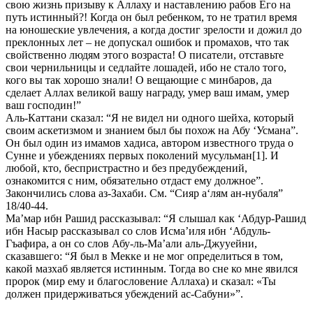
свою жизнь призыву к Аллаху и наставлению рабов Его на
путь истинный?! Когда он был ребенком, то не тратил время
на юношеские увлечения, а когда достиг зрелости и дожил до
преклонных лет – не допускал ошибок и промахов, что так
свойственно людям этого возраста! О писатели, отставьте
свои чернильницы и седлайте лошадей, ибо не стало того,
кого вы так хорошо знали! О вещающие с минбаров, да
сделает Аллах великой вашу награду, умер ваш имам, умер
ваш господин!”
Аль-Каттани сказал: “Я не видел ни одного шейха, который
своим аскетизмом и знанием был бы похож на Абу ‘Усмана”.
Он был один из имамов хадиса, автором известного труда о
Сунне и убеждениях первых поколений мусульман
[1]. И
любой, кто, беспристрастно и без предубеждений,
ознакомится с ним, обязательно отдаст ему должное”.
Закончились слова аз-Захаби. См. “Сияр а‘лям ан-нубаля”
18/40-44.
Ма’мар ибн Рашид рассказывал: “Я слышал как ‘Абдур-Рашид
ибн Насыр рассказывал со слов Исма’иля ибн ‘Абдуль-
Гъафира, а он со слов Абу-ль-Ма’али аль-Джууейни,
сказавшего: “Я был в Мекке и не мог определиться в том,
какой мазхаб является истинным. Тогда во сне ко мне явился
пророк (мир ему и благословение Аллаха) и сказал: «Ты
должен придерживаться убеждений ас-Сабуни»”.