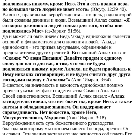
поклонялись никому, кроме Него. Это и есть правая вера,
но большая часть людей не знает этого»
(Юсуф, 12:39-40).
В-пятых, правильные вероубеждения – это цель, ради которой
были созданы джинны и люди. Всевышний Аллах сказал:
«Я
сотворил джиннов и людей только для того, чтобы они
поклонялись Мне»
(аз-Зарият, 51:56).
Да и может ли быть иначе? Ведь ‘акыда единобожия является
основой и фундаментом для сплочения людей. ‘Акыда
единобожия – это призыв мусульман, обращенный к
представителям других религий. Всевышний Аллах сказал:
«Скажи: “О люди Писания! Давайте придем к единому
слову для нас и для вас, о том, что мы не будем
поклоняться никому, кроме Аллаха, не будем приобщать к
Нему никаких сотоварищей, и не будем считать друг друга
господами наряду с Аллахом”»
(Али ‘Имран, 3:64).
В-шестых, на значимость и важность единобожия помимо
прочего указывает факт свидетельства Самого Аллаха о
Своей единственности. Всевышний Аллах сказал:
«Аллах
засвидетельствовал, что нет божества, кроме Него, а также
ангелы и обладающие знанием. Он поддерживает
справедливость. Нет божества, кроме Него,
Могущественного, Мудрого»
(Али ‘Имран, 3:18).
Вероубеждения есть суть божественного руководства,
благодаря которому мы познаем нашего Господа, пречист Он
и славен. Эти знания заставляют нас ревностно соблюдать Его