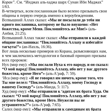
Коран”
. См. “Инджах аль-хаджа шарх Сунан Ибн Маджах”
1/63.
В-четвертых, всем посланникам было велено призывать свои
общины в первую очередь именно к вероубеждениям.
Всевышний Аллах сказал:
«Мы не посылали до тебя ни
одного посланника, которому не было внушено: «Нет
божества, кроме Меня. Поклоняйтесь же Мне!»
(аль-
Анбия, 21:25).
Всевышний Аллах также сказал:
«Мы отправили к каждой
общине посланника: “Поклоняйтесь Аллаху и избегайте
тагъута!”»
(ан-Нахль, 16:36).
Вот лишь несколько примеров из Корана, разъясняющих нам,
в чем заключались методология и базовый принцип призыва
всех пророков:
Нух (мир ему):
«Мы послали Нуха к его народу, и он сказал:
“О мой народ! Поклоняйтесь Аллаху, ибо нет у вас другого
божества, кроме Него”»
(аль-А’раф, 7: 59).
‘Иса (мир ему):
«Я не говорил им ничего, кроме того, что
Ты мне велел: “Поклоняйтесь Аллаху, моему Господу и
вашему Господу”»
(аль-Маида, 5: 117).
Худ (мир ему):
«Мы отправили к ‘адитам их брата Худа. Он
сказал: “О мой народ! Поклоняйтесь Аллаху, ибо нет у вас
другого божества, кроме Него. Неужели вы не
устрашитесь?”»
(аль-А’раф, 7:65).
Салих (мир ему):
«Мы отправили к самудянам их брата