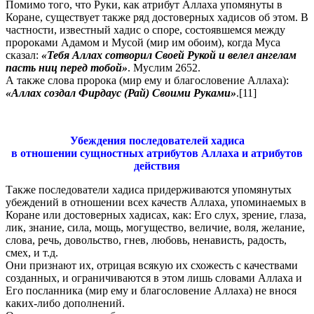
Помимо того, что Руки, как атрибут Аллаха упомянуты в
Коране, существует также ряд достоверных хадисов об этом. В
частности, известный хадис о споре, состоявшемся между
пророками Адамом и Мусой (мир им обоим), когда Муса
сказал:
«Тебя Аллах сотворил Своей Рукой и велел ангелам
пасть ниц перед тобой»
. Муслим 2652.
А также слова пророка (мир ему и благословение Аллаха):
«Аллах создал Фирдаус (Рай) Своими Руками»
.
[11]
Убеждения последователей хадиса
в отношении сущностных атрибутов Аллаха и атрибутов
действия
Также последователи хадиса придерживаются упомянутых
убеждений в отношении всех качеств Аллаха, упоминаемых в
Коране или достоверных хадисах, как: Его слух, зрение, глаза,
лик, знание, сила, мощь, могущество, величие, воля, желание,
слова, речь, довольство, гнев, любовь, ненависть, радость,
смех, и т.д.
Они признают их, отрицая всякую их схожесть с качествами
созданных, и ограничиваются в этом лишь словами Аллаха и
Его посланника (мир ему и благословение Аллаха) не внося
каких-либо дополнений.