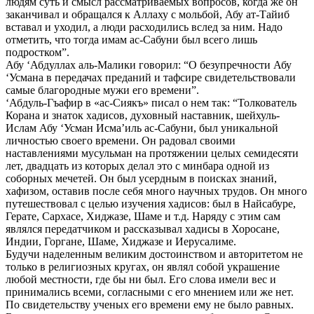
людям суть и смысл рассматриваемых вопросов, когда же он
заканчивал и обращался к Аллаху с мольбой, Абу ат-Тайиб
вставал и уходил, а люди расходились вслед за ним. Надо
отметить, что тогда имам ас-Сабуни был всего лишь
подростком”.
Абу ‘Абдуллах аль-Малики говорил: “О безупречности Абу
‘Усмана в передачах преданий и тафсире свидетельствовали
самые благородные мужи его времени”.
‘Абдуль-Гъафир в «ас-Сиякъ» писал о нем так: “Толкователь
Корана и знаток хадисов, духовный наставник, шейхуль-
Ислам Абу ‘Усман Исма’иль ас-Сабуни, был уникальной
личностью своего времени. Он радовал своими
наставлениями мусульман на протяжении целых семидесяти
лет, двадцать из которых делал это с минбара одной из
соборных мечетей. Он был усердным в поисках знаний,
хафизом, оставив после себя много научных трудов. Он много
путешествовал с целью изучения хадисов: был в Найсабуре,
Герате, Сархасе, Хиджазе, Шаме и т.д. Наряду с этим сам
являлся передатчиком и рассказывал хадисы в Хоросане,
Индии, Горгане, Шаме, Хиджазе и Иерусалиме.
Будучи наделенным великим достоинством и авторитетом не
только в религиозных кругах, он являл собой украшение
любой местности, где бы ни был. Его слова имели вес и
принимались всеми, согласными с его мнением или же нет.
По свидетельству ученых его времени ему не было равных.