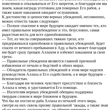
повеления и отказываться от Его запретов, и благодаря им мы
знаем, какая награда уготована для покорных Его рабов, а
также какие наказания ожидают ослушников.
К достоинству и ценностям верных убеждений, несомненно,
можно отнести также следующее:
— Полное спасение в мире будущем ожидает именно тех, кто
имел правильное вероубеждение и это, безусловно, самая
радостная весть для всех единобожников.
— Тот, из числа совершавших тяжкие грехи, кто
придерживался единобожия и правильных убеждений, будет
спасен от вечного пребывания в Аду, а быть может благодаря
им будет сразу прощен Аллахом и избежит наказания за свои
грехи.
— Правильные убеждения являются главной причиной
избавления от печали и бедствий в обоих мирах.
— Обладатель правильных убеждений в этом мире наделен
руководством Аллаха и Его содействием, а в мире будущем –
безопасностью.
— Благодаря им человек чувствует присутствие и близость
Аллаха к нему, и удостаивается Его помощи.
— Носителям верных убеждений обещана поддержка
твердым словом в мире ближнем и будущем.
Что бы ни постигло раба Аллаха из печалей этого мира,
смотря на них сквозь призму правильной ‘акыды, а также зная
об их великих достоинствах, он обретет терпение и