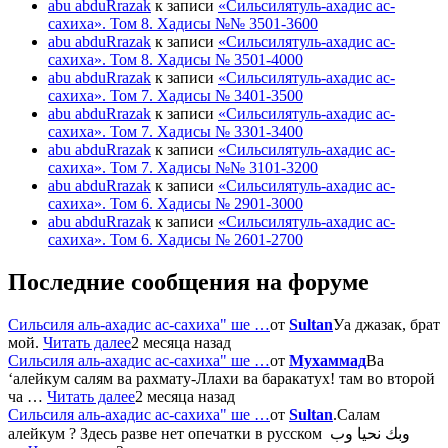
abu abduRrazak
к записи
«Сильсилятуль-ахадис ас-
сахиха». Том 8. Хадисы №№ 3501-3600
abu abduRrazak
к записи
«Сильсилятуль-ахадис ас-
сахиха». Том 8. Хадисы № 3501-4000
abu abduRrazak
к записи
«Сильсилятуль-ахадис ас-
сахиха». Том 7. Хадисы № 3401-3500
abu abduRrazak
к записи
«Сильсилятуль-ахадис ас-
сахиха». Том 7. Хадисы № 3301-3400
abu abduRrazak
к записи
«Сильсилятуль-ахадис ас-
сахиха». Том 7. Хадисы №№ 3101-3200
abu abduRrazak
к записи
«Сильсилятуль-ахадис ас-
сахиха». Том 6. Хадисы № 2901-3000
abu abduRrazak
к записи
«Сильсилятуль-ахадис ас-
сахиха». Том 6. Хадисы № 2601-2700
Последние сообщения на форуме
Сильсиля аль-ахадис ас-сахиха" ше …
от
Sultan
Уа джазак, брат
мой.
Читать далее
2 месяца назад
Сильсиля аль-ахадис ас-сахиха" ше …
от
Мухаммад
Ва
‘алейкум салям ва рахмату-Ллахи ва баракатух! там во второй
ча …
Читать далее
2 месяца назад
Сильсиля аль-ахадис ас-сахиха" ше …
от
Sultan
.Салам
алейкум ? Здесь разве нет опечатки в русском وبك نحيا وب