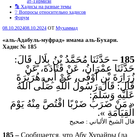
ат-Тирмизи
🔡 Хадисы на разные темы
❔ Вопросы относительно хадисов
Форум
Опубликовано
08.10.2024
08.10.2024
OT
Мухаммад
«аль-Адабуль-муфрад» имама аль-Бухари.
Хадис № 185
حَدَّثَنَا مُحَمَّدُ بْنُ بِلَالٍ قَالَ:
185 –
حَدَّثَنَا عِمْرَانُ، عَنْ قَتَادَةَ، عَنْ
زُرَارَةَ بْنِ أَوْفَى، عَنْ أَبِي هُرَيْرَةَ
قَالَ: قَالَ رَسُولُ اللَّهِ صَلَّى اللهُ
عَلَيْهِ وَسَلَّمَ:
« مَنْ ضَرَبَ ضَرْبًا اقْتُصَّ مِنْهُ يَوْمَ
الْقِيَامَةِ ».
قال الشيخ الألباني : صحيح
185 –
Сообщается, что Абу Хурайры (да