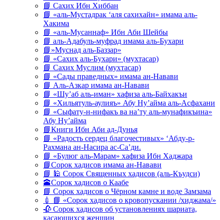
📘 Сахих Ибн Хиббан
📘 «аль-Мустадрак ‘аля сахихайн» имама аль-
Хакима
📘 «аль-Мусаннаф» Ибн Аби Шейбы
📘 аль-Адабуль-муфрад имама аль-Бухари
📘»Муснад аль-Баззар»
📘 «Сахих аль-Бухари» (мухтасар)
📘 Сахих Муслим (мухтасар)
📘 «Сады праведных» имама ан-Навави
📘 Аль-Азкар имама ан-Навави
📘 «Шу’аб аль-иман» хафиза аль-Байхакъи
📘 «Хильятуль-аулияъ» Абу Ну’айма аль-Асфахани
📘 «Сыфату-н-нифакъ ва на’ту аль-мунафикъина»
Абу Ну’айма
📘Книги Ибн Аби ад-Дунья
📘 «Радость сердец благочестивых» ‘Абду-р-
Рахмана ан-Насира ас-Са’ди.
📘 «Булюг аль-Марам» хафиза Ибн Хаджара
📘Сорок хадисов имама ан-Навави
📘 🕌 Сорок Священных хадисов (аль-Къудси)
🕋Сорок хадисов о Каабе
📘 Сорок хадисов о Чёрном камне и воде Замзама
💉 📘 «Сорок хадисов о кровопускании /хиджама/»
🥀 Сорок хадисов об установлениях шариата,
касающихся женщин