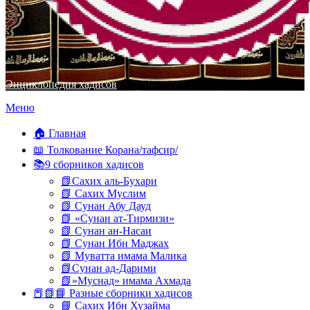
Энциклопедия хадисов
Перейти
Меню
к
содержимому
🏠 Главная
📖 Толкование Корана/тафсир/
📚9 сборников хадисов
📗Сахих аль-Бухари
📗 Сахих Муслим
📗 Сунан Абу Дауд
📗 «Сунан ат-Тирмизи»
📗 Сунан ан-Насаи
📗 Сунан Ибн Маджах
📗 Муватта имама Малика
📗Сунан ад-Дарими
📗»Муснад» имама Ахмада
📕📗📘 Разные сборники хадисов
📘 Сахих Ибн Хузайма