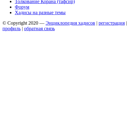
Толкование Корана (тафсир)
Форум
Хадисы на разные темы
© Copyright 2020 —
Энциклопедия хадисов
|
регистрация
|
профиль
|
обратная связь
Wisteria Theme by
WPFriendship
⋅
Powered by
WordPress