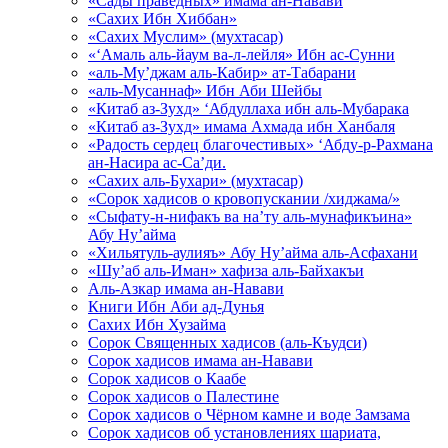
«Сады праведных» имама ан-Навави
«Сахих Ибн Хиббан»
«Сахих Муслим» (мухтасар)
«‘Амаль аль-йаум ва-л-лейля» Ибн ас-Сунни
«аль-Му’джам аль-Кабир» ат-Табарани
«аль-Мусаннаф» Ибн Аби Шейбы
«Китаб аз-Зухд» ‘Абдуллаха ибн аль-Мубарака
«Китаб аз-Зухд» имама Ахмада ибн Ханбаля
«Радость сердец благочестивых» ‘Абду-р-Рахмана
ан-Насира ас-Са’ди.
«Сахих аль-Бухари» (мухтасар)
«Сорок хадисов о кровопускании /хиджама/»
«Сыфату-н-нифакъ ва на’ту аль-мунафикъина»
Абу Ну’айма
«Хильятуль-аулияъ» Абу Ну’айма аль-Асфахани
«Шу’аб аль-Иман» хафиза аль-Байхакъи
Аль-Азкар имама ан-Навави
Книги Ибн Аби ад-Дунья
Сахих Ибн Хузайма
Сорок Священных хадисов (аль-Къудси)
Сорок хадисов имама ан-Навави
Сорок хадисов о Каабе
Сорок хадисов о Палестине
Сорок хадисов о Чёрном камне и воде Замзама
Сорок хадисов об установлениях шариата,