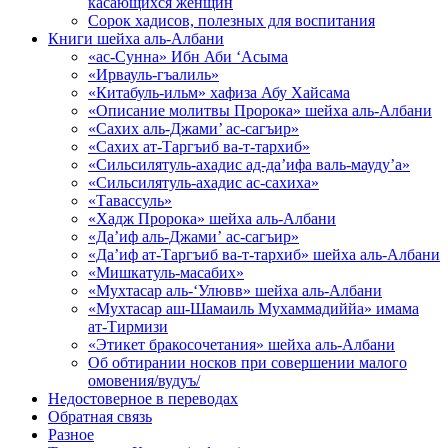
касающихся женщин
Сорок хадисов, полезных для воспитания
Книги шейха аль-Албани
«ас-Сунна» Ибн Аби ‘Асыма
«Ирвауль-гъалиль»
«Китабуль-ильм» хафиза Абу Хайсама
«Описание молитвы Пророка» шейха аль-Албани
«Сахих аль-Джами’ ас-сагъир»
«Сахих ат-Таргъиб ва-т-тархиб»
«Сильсилятуль-ахадис ад-да’ифа валь-мауду’а»
«Сильсилятуль-ахадис ас-сахиха»
«Тавассуль»
«Хадж Пророка» шейха аль-Албани
«Да’иф аль-Джами’ ас-сагъир»
«Да’иф ат-Таргъиб ва-т-тархиб» шейха аль-Албани
«Мишкатуль-масабих»
«Мухтасар аль-‘Улювв» шейха аль-Албани
«Мухтасар аш-Шамаиль Мухаммадиййа» имама
ат-Тирмизи
«Этикет бракосочетания» шейха аль-Албани
Об обтирании носков при совершении малого
омовения/вудуъ/
Недостоверное в переводах
Обратная связь
Разное