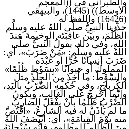
والطبراني في ((المعجم
الأوسط)) (1445)، والبيهقي
(16426) واللفظ له
حذَّرنا النبيُّ صلَّى اللهُ عليه وسلَّم
الظُّلْمَ، وبيَّن عاقِبَتَه الوخيمةَ عندَ
اللهِ، وفي ذلك يقولُ النبيُّ صلَّى
اللهُ عليه وسلَّم: «مَنْ ضَرَبَ»، أي:
ضَرَبَ إنسانًا حُرًّا أو عَبْدَه
المملوكَ أو حيوانًا «بِسَوْطٍ ظُلْمًا»
والسَّوْطُ: ما أُخِذَ مِن الجِلْدِ مثلَ
الكُرباجِ، وفي حُكمِهِ الضَّرْبُ باليَدِ،
وإنَّما أُخْرِجَ على الغالِبِ، ويكونُ
الضَّرْبُ ظُلْمًا بأنْ يفْعَلَ الضارِبُ
ما لم يَأْذَنْ له فيه الشارعُ، «اقْتُصَّ
منه يوْمَ القِيامَةِ»، أي: انْتَصَفَ اللهُ
مِنَ الظَّالِمِ للمظلومِ، فإنَّه سُبْحانَهُ