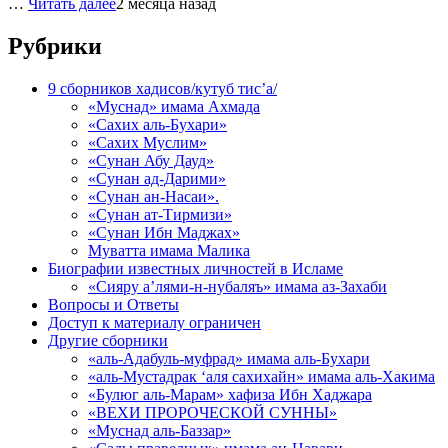
…
Читать далее
2 месяца назад
Рубрики
9 сборников хадисов/кутуб тис’а/
«Муснад» имама Ахмада
«Сахих аль-Бухари»
«Сахих Муслим»
«Сунан Абу Дауд»
«Сунан ад-Дарими»
«Сунан ан-Насаи».
«Сунан ат-Тирмизи»
«Сунан Ибн Маджах»
Муватта имама Малика
Биографии известных личностей в Исламе
«Сияру а’лями-н-нубаляъ» имама аз-Захаби
Вопросы и Ответы
Доступ к материалу ограничен
Другие сборники
«аль-Адабуль-муфрад» имама аль-Бухари
«аль-Мустадрак ‘аля сахихайн» имама аль-Хакима
«Булюг аль-Марам» хафиза Ибн Хаджара
«ВЕХИ ПРОРОЧЕСКОЙ СУННЫ»
«Муснад аль-Баззар»