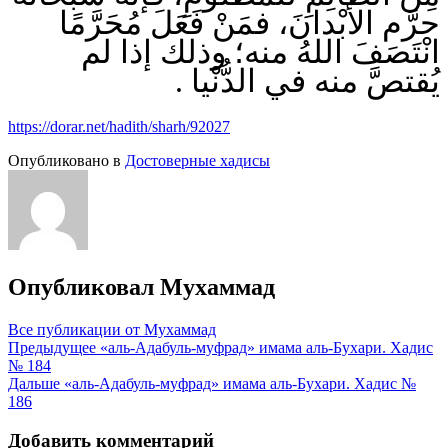
حرَّم الأبْدانَ، فمَنْ فَعَلَ مُحَرَّمًا
انْتَصَفَ اللهُ منه؛ وذلك إذا لم
يُقتصَّ منه في الدُّنْيا .
https://dorar.net/hadith/sharh/92027
Опубликовано в
Достоверные хадисы
Опубликовал
Мухаммад
Все публикации от Мухаммад
Навигация
Предыдущее
«аль-Адабуль-муфрад» имама аль-Бухари. Хадис
№ 184
по
Дальше
«аль-Адабуль-муфрад» имама аль-Бухари. Хадис №
записям
186
Добавить комментарий