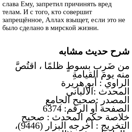
слава Ему, запретил причинять вред
телам. И с того, кто совершит
запрещённое, Аллах взыщет, если это не
было сделано в мирской жизни.
شرح حديث مشابه
من ضَرب بسوطٍ ظلمًا ، اقتُصَّ
منه يومَ القيامةِ
الراوي : أبو هريرة
المحدث :الألباني
المصدر :صحيح الجامع
الصفحة أو الرقم: 6374
خلاصة حكم المحدث : صحيح
التخريج : أخرجه البزار (9446)،