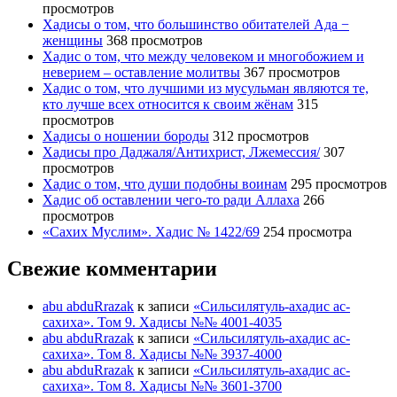
просмотров
Хадисы о том, что большинство обитателей Ада −
женщины
368 просмотров
Хадис о том, что между человеком и многобожием и
неверием – оставление молитвы
367 просмотров
Хадис о том, что лучшими из мусульман являются те,
кто лучше всех относится к своим жёнам
315
просмотров
Хадисы о ношении бороды
312 просмотров
Хадисы про Даджаля/Антихрист, Лжемессия/
307
просмотров
Хадис о том, что души подобны воинам
295 просмотров
Хадис об оставлении чего-то ради Аллаха
266
просмотров
«Сахих Муслим». Хадис № 1422/69
254 просмотра
Свежие комментарии
abu abduRrazak
к записи
«Сильсилятуль-ахадис ас-
сахиха». Том 9. Хадисы №№ 4001-4035
abu abduRrazak
к записи
«Сильсилятуль-ахадис ас-
сахиха». Том 8. Хадисы №№ 3937-4000
abu abduRrazak
к записи
«Сильсилятуль-ахадис ас-
сахиха». Том 8. Хадисы №№ 3601-3700