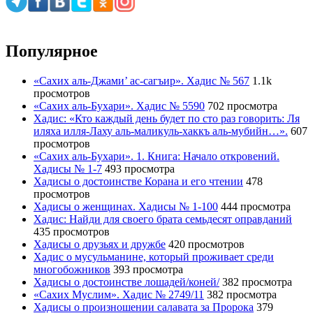
Популярное
«Сахих аль-Джами’ ас-сагъир». Хадис № 567
1.1k
просмотров
«Сахих аль-Бухари». Хадис № 5590
702 просмотра
Хадис: «Кто каждый день будет по сто раз говорить: Ля
иляха илля-Лаху аль-маликуль-хаккъ аль-мубийн…».
607
просмотров
«Сахих аль-Бухари». 1. Книга: Начало откровений.
Хадисы № 1-7
493 просмотра
Хадисы о достоинстве Корана и его чтении
478
просмотров
Хадисы о женщинах. Хадисы № 1-100
444 просмотра
Хадис: Найди для своего брата семьдесят оправданий
435 просмотров
Хадисы о друзьях и дружбе
420 просмотров
Хадис о мусульманине, который проживает среди
многобожников
393 просмотра
Хадисы о достоинстве лошадей/коней/
382 просмотра
«Сахих Муслим». Хадис № 2749/11
382 просмотра
Хадисы о произношении салавата за Пророка
379