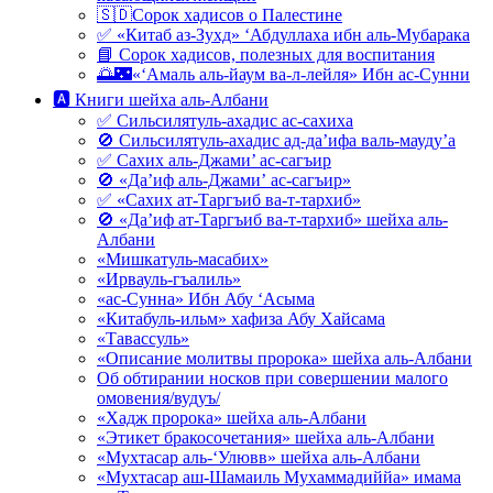
🇸🇩Сорок хадисов о Палестине
✅ «Китаб аз-Зухд» ‘Абдуллаха ибн аль-Мубарака
📘 Сорок хадисов, полезных для воспитания
🌅🌃«‘Амаль аль-йаум ва-л-лейля» Ибн ас-Сунни
🅰 Книги шейха аль-Албани
✅ Сильсилятуль-ахадис ас-сахиха
🚫 Сильсилятуль-ахадис ад-да’ифа валь-мауду’а
✅ Сахих аль-Джами’ ас-сагъир
🚫 «Да’иф аль-Джами’ ас-сагъир»
✅ «Сахих ат-Таргъиб ва-т-тархиб»
🚫 «Да’иф ат-Таргъиб ва-т-тархиб» шейха аль-
Албани
«Мишкатуль-масабих»
«Ирвауль-гъалиль»
«ас-Сунна» Ибн Абу ‘Асыма
«Китабуль-ильм» хафиза Абу Хайсама
«Тавассуль»
«Описание молитвы пророка» шейха аль-Албани
Об обтирании носков при совершении малого
омовения/вудуъ/
«Хадж пророка» шейха аль-Албани
«Этикет бракосочетания» шейха аль-Албани
«Мухтасар аль-‘Улювв» шейха аль-Албани
«Мухтасар аш-Шамаиль Мухаммадиййа» имама