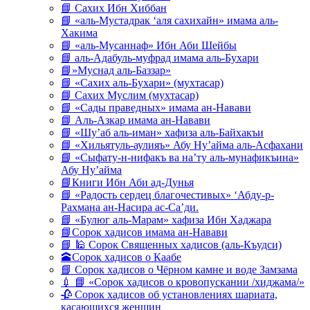
📘 Сахих Ибн Хиббан
📘 «аль-Мустадрак ‘аля сахихайн» имама аль-
Хакима
📘 «аль-Мусаннаф» Ибн Аби Шейбы
📘 аль-Адабуль-муфрад имама аль-Бухари
📘»Муснад аль-Баззар»
📘 «Сахих аль-Бухари» (мухтасар)
📘 Сахих Муслим (мухтасар)
📘 «Сады праведных» имама ан-Навави
📘 Аль-Азкар имама ан-Навави
📘 «Шу’аб аль-иман» хафиза аль-Байхакъи
📘 «Хильятуль-аулияъ» Абу Ну’айма аль-Асфахани
📘 «Сыфату-н-нифакъ ва на’ту аль-мунафикъина»
Абу Ну’айма
📘Книги Ибн Аби ад-Дунья
📘 «Радость сердец благочестивых» ‘Абду-р-
Рахмана ан-Насира ас-Са’ди.
📘 «Булюг аль-Марам» хафиза Ибн Хаджара
📘Сорок хадисов имама ан-Навави
📘 🕌 Сорок Священных хадисов (аль-Къудси)
🕋Сорок хадисов о Каабе
📘 Сорок хадисов о Чёрном камне и воде Замзама
💉 📘 «Сорок хадисов о кровопускании /хиджама/»
🥀 Сорок хадисов об установлениях шариата,
касающихся женщин