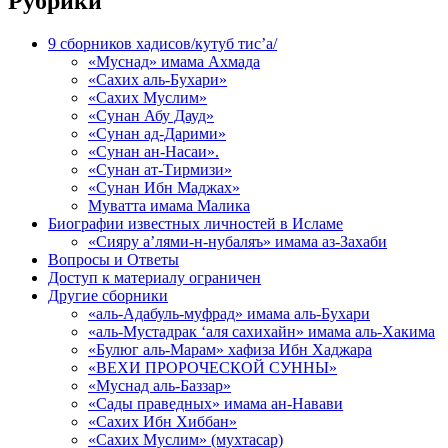
Рубрики
9 сборников хадисов/кутуб тис’а/
«Муснад» имама Ахмада
«Сахих аль-Бухари»
«Сахих Муслим»
«Сунан Абу Дауд»
«Сунан ад-Дарими»
«Сунан ан-Насаи».
«Сунан ат-Тирмизи»
«Сунан Ибн Маджах»
Муватта имама Малика
Биографии известных личностей в Исламе
«Сияру а’лями-н-нубаляъ» имама аз-Захаби
Вопросы и Ответы
Доступ к материалу ограничен
Другие сборники
«аль-Адабуль-муфрад» имама аль-Бухари
«аль-Мустадрак ‘аля сахихайн» имама аль-Хакима
«Булюг аль-Марам» хафиза Ибн Хаджара
«ВЕХИ ПРОРОЧЕСКОЙ СУННЫ»
«Муснад аль-Баззар»
«Сады праведных» имама ан-Навави
«Сахих Ибн Хиббан»
«Сахих Муслим» (мухтасар)