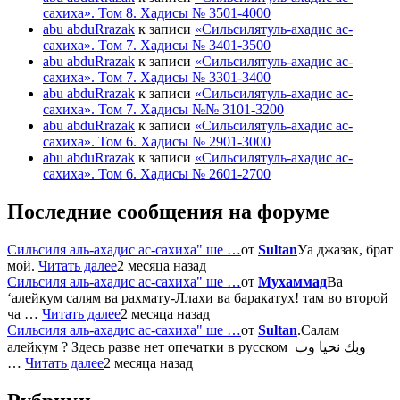
сахиха». Том 8. Хадисы № 3501-4000
abu abduRrazak
к записи
«Сильсилятуль-ахадис ас-
сахиха». Том 7. Хадисы № 3401-3500
abu abduRrazak
к записи
«Сильсилятуль-ахадис ас-
сахиха». Том 7. Хадисы № 3301-3400
abu abduRrazak
к записи
«Сильсилятуль-ахадис ас-
сахиха». Том 7. Хадисы №№ 3101-3200
abu abduRrazak
к записи
«Сильсилятуль-ахадис ас-
сахиха». Том 6. Хадисы № 2901-3000
abu abduRrazak
к записи
«Сильсилятуль-ахадис ас-
сахиха». Том 6. Хадисы № 2601-2700
Последние сообщения на форуме
Сильсиля аль-ахадис ас-сахиха" ше …
от
Sultan
Уа джазак, брат
мой.
Читать далее
2 месяца назад
Сильсиля аль-ахадис ас-сахиха" ше …
от
Мухаммад
Ва
‘алейкум салям ва рахмату-Ллахи ва баракатух! там во второй
ча …
Читать далее
2 месяца назад
Сильсиля аль-ахадис ас-сахиха" ше …
от
Sultan
.Салам
алейкум ? Здесь разве нет опечатки в русском وبك نحيا وب
…
Читать далее
2 месяца назад