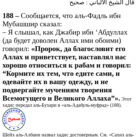
قال الشيخ الألباني : صحيح
188 –
Сообщается, что аль-Фадль ибн
Мубашшир сказал:
– Я слышал, как Джабир ибн ‘Абдуллах
(да будет доволен Аллах ими обоими)
говорил:
«Пророк, да благословит его
Аллах и приветствует, наставлял нас
хорошо относиться к рабам и говорил:
“Кормите их тем, что едите сами, и
одевайте их в вашу одежду, и не
подвергайте мучениям творения
Всемогущего и Великого Аллаха”».
Этот
хадис передал аль-Бухари в «аль-Адабуль-муфрад» (188).
Шейх аль-Албани назвал хадис достоверным. См. «Сахих аль-