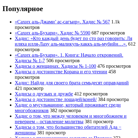
Популярное
«Сахих аль-Джами’ ас-сагъир». Хадис № 567
1.1k
просмотров
«Сахих аль-Бухари». Хадис № 5590
687 просмотров
Хадис: «Кто каждый день будет по сто раз говорить: Ля
иляха илля-Лаху аль-маликуль-хаккъ аль-мубийн…».
612
просмотров
«Сахих аль-Бухари». 1. Книга: Начало откровений.
Хадисы № 1-7
506 просмотров
Хадисы о женщинах. Хадисы № 1-100
476 просмотров
Хадисы о достоинстве Корана и его чтении
458
просмотров
Хадис: Найди для своего брата семьдесят оправданий
421 просмотр
Хадисы о друзьях и дружбе
412 просмотров
Хадисы о достоинстве лошадей/коней/
384 просмотра
Хадис о мусульманине, который проживает среди
многобожников
382 просмотра
Хадис о том, что между человеком и многобожием и
неверием – оставление молитвы
381 просмотр
Хадисы о том, что большинство обитателей Ада −
женщины
381 просмотр