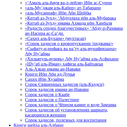
«‘Амаль аль-йаум ва-л-лейля» Ибн ас-Сунни
«аль-Му’джам аль-Кабир» ат-Табарани
«аль-Мусаннаф» Ибн Аби Шейбы
«Китаб аз-Зухд» ‘Абдуллаха ибн аль-Мубарака
«Китаб аз-Зухд» имама Ахмада ибн Ханбаля
«Радость сердец благочестивых» ‘Абду-р-Рахмана
ан-Насира ас-Са’ди.
«Сахих аль-Бухари» (мухтасар)
«Сорок хадисов о кровопускании /хиджама/»
«Сыфату-н-нифакъ ва на’ту аль-мунафикъина»
Абу Ну’айма
«Хильятуль-аулияъ» Абу Ну’айма аль-Асфахани
«Шу’аб аль-Иман» хафиза аль-Байхакъи
Аль-Азкар имама ан-Навави
Книги Ибн Аби ад-Дунья
Сахих Ибн Хузайма
Сорок Священных хадисов (аль-Къудси)
Сорок хадисов имама ан-Навави
Сорок хадисов о Каабе
Сорок хадисов о Палестине
Сорок хадисов о Чёрном камне и воде Замзама
Сорок хадисов об установлениях шариата,
касающихся женщин
Сорок хадисов, полезных для воспитания
Книги шейха аль-Албани