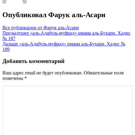
Опубликовал
Фарук аль-Асари
Все публикации от Фарук аль-Асари
Навигация
Предыдущее
«аль-Адабуль-муфрад» имама аль-Бухари. Хадис
№ 187
по
Дальше
«аль-Адабуль-муфрад» имама аль-Бухари. Хадис №
записям
189
Добавить комментарий
Ваш адрес email не будет опубликован.
Обязательные поля
помечены
*