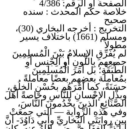
الصفحة أو الرقم: 4/386
خلاصة حكم المحدث : سنده
صحيح
التخريج : أخرجه البخاري (30)،
ومسلم (1661) باختلاف يسير
مطولاً
لم يُفرِّقِ الإسلامُ بَيْنَ الْمُسلِمِينَ
جميعِهم بِاللَّونِ أَوِ الِجْنِس أَوِ
الطَّبَقَةِ؛ بل أمَرَ الْمُسلِمِينَ
بمُعاملَة بعضِهِم بعضًا معاملةً
حسَنَةً، كما أمَرَهُم بحُسْنِ الخلُقِ،
وبذْلِ الإحْسانِ للنَّاسِ وخاصةً أهلَ
الصَّنائِعِ الَّذينَ يخْدُمونَ النَّاسَ،
وفي هذهِ الرِّواية — التي جمعَتْ
بينِ روايَتَي البُخاريِّ وأبي دَاوُدَ- أنَّ
أبا ذرٍّ الغِفَاريَّ رضي اللهُ عنه، كان