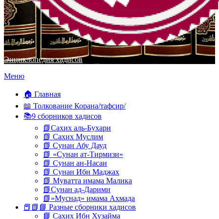
Энциклопедия хадисов
Перейти
Меню
к
содержимому
🏠 Главная
📖 Толкование Корана/тафсир/
📚9 сборников хадисов
📗Сахих аль-Бухари
📗 Сахих Муслим
📗 Сунан Абу Дауд
📗 «Сунан ат-Тирмизи»
📗 Сунан ан-Насаи
📗 Сунан Ибн Маджах
📗 Муватта имама Малика
📗Сунан ад-Дарими
📗»Муснад» имама Ахмада
📕📗📘 Разные сборники хадисов
📘 Сахих Ибн Хузайма