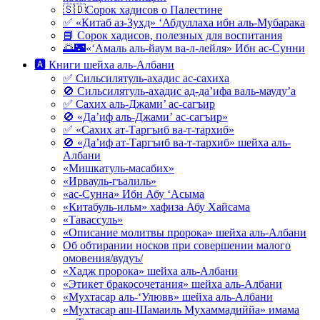
🇸🇩Сорок хадисов о Палестине
✅ «Китаб аз-Зухд» ‘Абдуллаха ибн аль-Мубарака
📘 Сорок хадисов, полезных для воспитания
🌅🌃«‘Амаль аль-йаум ва-л-лейля» Ибн ас-Сунни
🅰 Книги шейха аль-Албани
✅ Сильсилятуль-ахадис ас-сахиха
🚫 Сильсилятуль-ахадис ад-да’ифа валь-мауду’а
✅ Сахих аль-Джами’ ас-сагъир
🚫 «Да’иф аль-Джами’ ас-сагъир»
✅ «Сахих ат-Таргъиб ва-т-тархиб»
🚫 «Да’иф ат-Таргъиб ва-т-тархиб» шейха аль-
Албани
«Мишкатуль-масабих»
«Ирвауль-гъалиль»
«ас-Сунна» Ибн Абу ‘Асыма
«Китабуль-ильм» хафиза Абу Хайсама
«Тавассуль»
«Описание молитвы пророка» шейха аль-Албани
Об обтирании носков при совершении малого
омовения/вудуъ/
«Хадж пророка» шейха аль-Албани
«Этикет бракосочетания» шейха аль-Албани
«Мухтасар аль-‘Улювв» шейха аль-Албани
«Мухтасар аш-Шамаиль Мухаммадиййа» имама