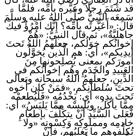
قد شَتَمَ رجلًا وعيَّره بأُمِّه، فلمَّا
سَمِعَه النَّبيُّ صلَّى اللهُ عليه وسلَّمَ
قال: «أَعَيَّرتَه بِأمِّه؟ إِنَّك امْرُؤٌ فيكَ
جاهليَّةٌ»، ثم قال النبيُّ: «هُمْ
إخوانُكم خوَلُكم، جعلَهمُ اللهُ تَحتَ
أيدِيكم»، أي: هم الَّذين يُخوَّلُون
أمورَكم بمعنى يُصلِحونها مِنَ
العَبيدِ والخَدَمِ وهُم إخوانُكم في
الدِّينِ، جعلَهمُ اللهُ سبحانه وتعالى
تحتَ سُلطانِكم، «فمَنْ كان أَخوه
تَحتَ يدِه» أي: يَخْدُمُه «فَلْيُطعمْه
مِمَّا يأكلُ، ويُلبِسْه ممَّا يَلبَسُ» أي:
فَعَلى السَّيِّدِ أنْ يتكَلَّفَ بإطعامِ
خادمِه ومملوكِه وَكِسْوتِه «ولا
تُكلِّفوهم ما يَغلبُهم، فإنْ