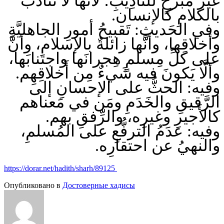
غيرَ مبرِّحٍ للتأدِيبِ؛ لأنَّها لا تَتأدَّبُ
بالكلامِ كالإنسان.
وفي الحَديثِ: تَقبيحُ أمورِ الجاهليَّةِ
وأخلاقِها، وأنَّها زائلةٌ بالإسلامِ، وأنَّ
على كلِّ مِسلمٍ هِجرانَها واجتنابَها،
وألَّا يَكونَ فيه شَيءٌ مِن أَخلاقِهِم.
وفيه: الحثُّ على الإحسانِ إلى
الرَّقيقِ والخَدَمِ ومَن في مَعناهم
كالأَجيرِ وغيرِه، والرِّفقِ بهم.
وفيه: عدَمُ الترفُّعِ على المُسلمِ،
والنهيُ عن احتقارِه.
https://dorar.net/hadith/sharh/89125
Опубликовано в
Достоверные хадисы