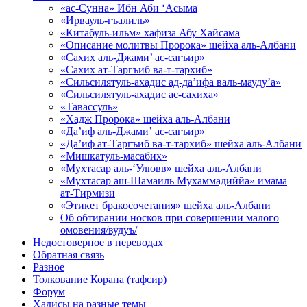
«ас-Сунна» Ибн Аби ‘Асыма
«Ирвауль-гъалиль»
«Китабуль-ильм» хафиза Абу Хайсама
«Описание молитвы Пророка» шейха аль-Албани
«Сахих аль-Джами’ ас-сагъир»
«Сахих ат-Таргъиб ва-т-тархиб»
«Сильсилятуль-ахадис ад-да’ифа валь-мауду’а»
«Сильсилятуль-ахадис ас-сахиха»
«Тавассуль»
«Хадж Пророка» шейха аль-Албани
«Да’иф аль-Джами’ ас-сагъир»
«Да’иф ат-Таргъиб ва-т-тархиб» шейха аль-Албани
«Мишкатуль-масабих»
«Мухтасар аль-‘Улювв» шейха аль-Албани
«Мухтасар аш-Шамаиль Мухаммадиййа» имама
ат-Тирмизи
«Этикет бракосочетания» шейха аль-Албани
Об обтирании носков при совершении малого
омовения/вудуъ/
Недостоверное в переводах
Обратная связь
Разное
Толкование Корана (тафсир)
Форум
Хадисы на разные темы