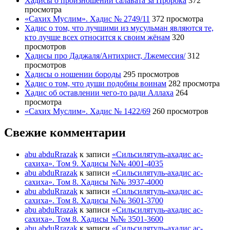
Хадисы о произношении салавата за Пророка
372
просмотра
«Сахих Муслим». Хадис № 2749/11
372 просмотра
Хадис о том, что лучшими из мусульман являются те,
кто лучше всех относится к своим жёнам
320
просмотров
Хадисы про Даджаля/Антихрист, Лжемессия/
312
просмотров
Хадисы о ношении бороды
295 просмотров
Хадис о том, что души подобны воинам
282 просмотра
Хадис об оставлении чего-то ради Аллаха
264
просмотра
«Сахих Муслим». Хадис № 1422/69
260 просмотров
Свежие комментарии
abu abduRrazak
к записи
«Сильсилятуль-ахадис ас-
сахиха». Том 9. Хадисы №№ 4001-4035
abu abduRrazak
к записи
«Сильсилятуль-ахадис ас-
сахиха». Том 8. Хадисы №№ 3937-4000
abu abduRrazak
к записи
«Сильсилятуль-ахадис ас-
сахиха». Том 8. Хадисы №№ 3601-3700
abu abduRrazak
к записи
«Сильсилятуль-ахадис ас-
сахиха». Том 8. Хадисы №№ 3501-3600
abu abduRrazak
к записи
«Сильсилятуль-ахадис ас-