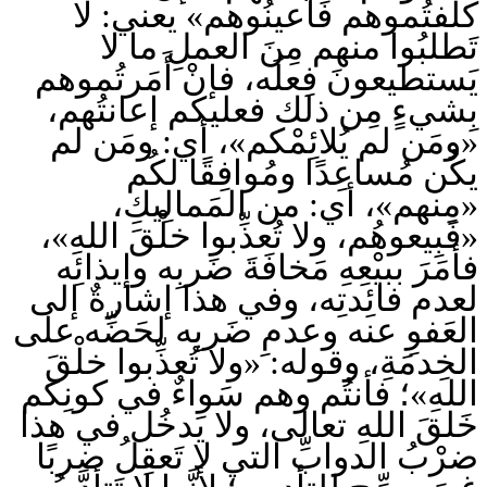
كلَّفتُموهم فَأَعينُوهم» يعني: لا
تَطلبُوا منهم مِنَ العملِ ما لا
يَستطيعونَ فِعلَه، فإنْ أَمَرتُموهم
بِشيءٍ مِن ذلك فعليكم إعانتُهم،
«ومَن لم يُلائِمْكم»، أي: ومَن لم
يكُن مُساعِدًا ومُوافِقًا لكُم
«مِنهم»، أي: من المَمالِيكِ،
«فَبِيعوهُم، ولا تُعذِّبوا خلْقَ اللهِ»،
فأمَرَ ببيْعِهِ مَخافَةَ ضَربِه وإيذائِه
لعدم فائِدتِه، وفي هذا إشارةٌ إلى
العَفوِ عنه وعدمِ ضَربِه لحَضِّه على
الخِدمَةِ، وقوله: «ولا تُعذِّبوا خلْقَ
اللهِ»؛ فأنتُم وهم سَواءٌ في كونِكم
خَلقَ اللهِ تعالى، ولا يَدخُل في هذا
ضرْبُ الدوابِّ التي لا تَعقِلُ ضربًا