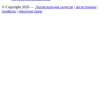
© Copyright 2020 —
Энциклопедия хадисов
|
регистрация
|
профиль
|
обратная связь
Wisteria Theme by
WPFriendship
⋅
Powered by
WordPress