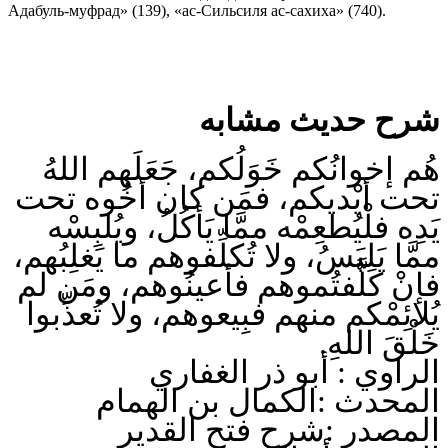
Адабуль-муфрад» (139), «ас-Сильсиля ас-сахиха» (740).
شرح حديث مشابه
هُم إخوانُكم خَوَلُكم، جَعَلَهم اللهُ
تحت أيْديكم، فمَن كان أخُوه تحت
يَدِه فلْيُطعِمْه ممَّا يَأكُلُ، ويُلبِسْه
ممَّا يَلبَسُ، ولا تُكلِّفوهم ما يَغلِبُهم،
فإنْ كَلَّفتُموهم فأعينُوهم، ومَن لم
يُلائِمْكم منهم فبِيعوهم، ولا تُعذِّبوا
خَلْقَ اللهِ.
الراوي : أبو ذر الغفاري
المحدث :الكمال بن الهمام
المصدر :شرح فتح القدير