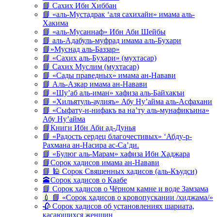
📘 Сахих Ибн Хиббан
📘 «аль-Мустадрак ‘аля сахихайн» имама аль-
Хакима
📘 «аль-Мусаннаф» Ибн Аби Шейбы
📘 аль-Адабуль-муфрад имама аль-Бухари
📘»Муснад аль-Баззар»
📘 «Сахих аль-Бухари» (мухтасар)
📘 Сахих Муслим (мухтасар)
📘 «Сады праведных» имама ан-Навави
📘 Аль-Азкар имама ан-Навави
📘 «Шу’аб аль-иман» хафиза аль-Байхакъи
📘 «Хильятуль-аулияъ» Абу Ну’айма аль-Асфахани
📘 «Сыфату-н-нифакъ ва на’ту аль-мунафикъина»
Абу Ну’айма
📘Книги Ибн Аби ад-Дунья
📘 «Радость сердец благочестивых» ‘Абду-р-
Рахмана ан-Насира ас-Са’ди.
📘 «Булюг аль-Марам» хафиза Ибн Хаджара
📘Сорок хадисов имама ан-Навави
📘 🕌 Сорок Священных хадисов (аль-Къудси)
🕋Сорок хадисов о Каабе
📘 Сорок хадисов о Чёрном камне и воде Замзама
💉 📘 «Сорок хадисов о кровопускании /хиджама/»
🥀 Сорок хадисов об установлениях шариата,
касающихся женщин