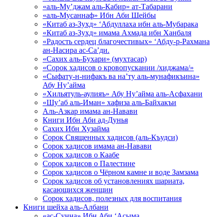
«аль-Му’джам аль-Кабир» ат-Табарани
«аль-Мусаннаф» Ибн Аби Шейбы
«Китаб аз-Зухд» ‘Абдуллаха ибн аль-Мубарака
«Китаб аз-Зухд» имама Ахмада ибн Ханбаля
«Радость сердец благочестивых» ‘Абду-р-Рахмана
ан-Насира ас-Са’ди.
«Сахих аль-Бухари» (мухтасар)
«Сорок хадисов о кровопускании /хиджама/»
«Сыфату-н-нифакъ ва на’ту аль-мунафикъина»
Абу Ну’айма
«Хильятуль-аулияъ» Абу Ну’айма аль-Асфахани
«Шу’аб аль-Иман» хафиза аль-Байхакъи
Аль-Азкар имама ан-Навави
Книги Ибн Аби ад-Дунья
Сахих Ибн Хузайма
Сорок Священных хадисов (аль-Къудси)
Сорок хадисов имама ан-Навави
Сорок хадисов о Каабе
Сорок хадисов о Палестине
Сорок хадисов о Чёрном камне и воде Замзама
Сорок хадисов об установлениях шариата,
касающихся женщин
Сорок хадисов, полезных для воспитания
Книги шейха аль-Албани
«ас-Сунна» Ибн Аби ‘Асыма