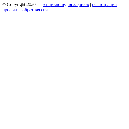
© Copyright 2020 —
Энциклопедия хадисов
|
регистрация
|
профиль
|
обратная связь
Wisteria Theme by
WPFriendship
⋅
Powered by
WordPress