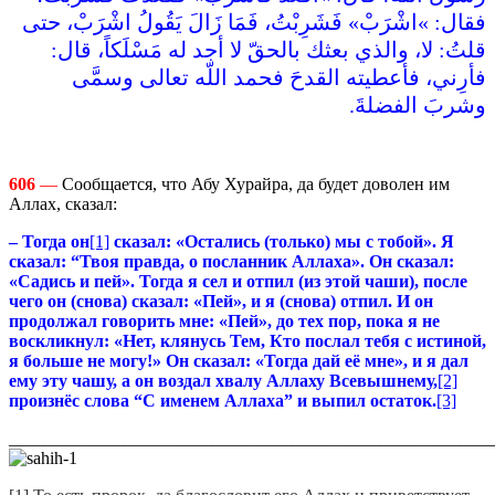
فقال‏:‏ ‏»‏اشْرَبْ‏»‏ فَشَرِبْتُ، فَمَا زَالَ يَقُولُ اشْرَبْ، حتى
قلتُ‏:‏ لا، والذي بعثك بالحقّ لا أجد له مَسْلَكاً، قال‏:‏
فأرِني، فأعطيته القدحَ فحمد اللّه تعالى وسمَّى
وشربَ الفضلةَ‏.‏
606
—
Сообщается, что Абу Хурайра, да будет доволен им
Аллах, сказал:
– Тогда он
[1]
сказал: «Остались (только) мы с тобой». Я
сказал: “Твоя правда, о посланник Аллаха». Он сказал:
«Садись и пей». Тогда я сел и отпил (из этой чаши), после
чего он (снова) сказал: «Пей», и я (снова) отпил. И он
продолжал говорить мне: «Пей», до тех пор, пока я не
воскликнул: «Нет, клянусь Тем, Кто послал тебя с истиной,
я больше не могу!» Он сказал: «Тогда дай её мне», и я дал
ему эту чашу, а он воздал хвалу Аллаху Всевышнему,
[2]
произнёс слова “С именем Аллаха” и выпил остаток.
[3]
_______________________________________________________