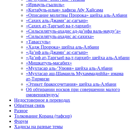
«Ирвауль-гъалиль»
«Китабуль-ильм» хафиза Абу Хайсама
«Описание молитвы Пророка» шейха аль-Албани
«Сахих аль-Джами’ ас-сагъир»
«Сахих ат-Таргъиб ва-т-тархиб»
«Сильсилятуль-ахадис ад-да’ифа валь-мауду’а»
«Сильсилятуль-ахадис ас-сахиха»
«Тавассуль»
«Хадж Пророка» шейха аль-Албани
«Да’иф аль-Джами’ ас-сагъир»
«Да’иф ат-Таргъиб ва-т-тархиб» шейха аль-Албани
«Мишкатуль-масабих»
«Мухтасар аль-‘Улювв» шейха аль-Албани
«Мухтасар аш-Шамаиль Мухаммадиййа» имама
ат-Тирмизи
«Этикет бракосочетания» шейха аль-Албани
Об обтирании носков при совершении малого
омовения/вудуъ/
Недостоверное в переводах
Обратная связь
Разное
Толкование Корана (тафсир)
Форум
Хадисы на разные темы