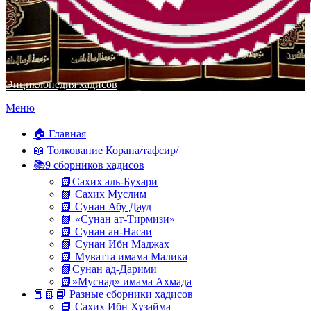
Энциклопедия хадисов
Перейти
Меню
к
содержимому
🏠 Главная
📖 Толкование Корана/тафсир/
📚9 сборников хадисов
📗Сахих аль-Бухари
📗 Сахих Муслим
📗 Сунан Абу Дауд
📗 «Сунан ат-Тирмизи»
📗 Сунан ан-Насаи
📗 Сунан Ибн Маджах
📗 Муватта имама Малика
📗Сунан ад-Дарими
📗»Муснад» имама Ахмада
📕📗📘 Разные сборники хадисов
📘 Сахих Ибн Хузайма