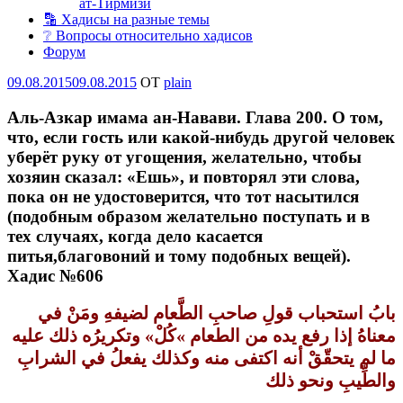
ат-Тирмизи
🔡 Хадисы на разные темы
❔ Вопросы относительно хадисов
Форум
Опубликовано
09.08.2015
09.08.2015
OT
plain
Аль-Азкар имама ан-Навави. Глава 200. О том,
что, если гость или какой-нибудь другой человек
уберёт руку от угощения, желательно, чтобы
хозяин сказал: «Ешь», и повторял эти слова,
пока он не удостоверится, что тот насытился
(подобным образом желательно поступать и в
тех случаях, когда дело касается
питья,благовоний и тому подобных вещей).
Хадис №606
بابُ استحباب قولِ صاحبِ الطَّعام لضيفهِ ومَنْ في
معناهُ إذا رفع يده من الطعام ‏»‏كُلْ‏»‏ وتكريرُه ذلك عليه
ما لم يتحقّقْ أنه اكتفى منه وكذلك يفعلُ في الشرابِ
والطِّيبِ ونحو ذلك