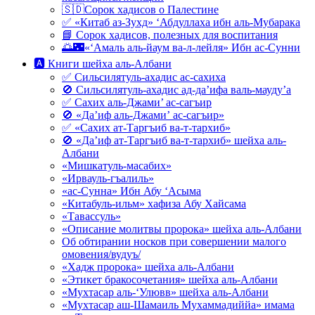
🇸🇩Сорок хадисов о Палестине
✅ «Китаб аз-Зухд» ‘Абдуллаха ибн аль-Мубарака
📘 Сорок хадисов, полезных для воспитания
🌅🌃«‘Амаль аль-йаум ва-л-лейля» Ибн ас-Сунни
🅰 Книги шейха аль-Албани
✅ Сильсилятуль-ахадис ас-сахиха
🚫 Сильсилятуль-ахадис ад-да’ифа валь-мауду’а
✅ Сахих аль-Джами’ ас-сагъир
🚫 «Да’иф аль-Джами’ ас-сагъир»
✅ «Сахих ат-Таргъиб ва-т-тархиб»
🚫 «Да’иф ат-Таргъиб ва-т-тархиб» шейха аль-
Албани
«Мишкатуль-масабих»
«Ирвауль-гъалиль»
«ас-Сунна» Ибн Абу ‘Асыма
«Китабуль-ильм» хафиза Абу Хайсама
«Тавассуль»
«Описание молитвы пророка» шейха аль-Албани
Об обтирании носков при совершении малого
омовения/вудуъ/
«Хадж пророка» шейха аль-Албани
«Этикет бракосочетания» шейха аль-Албани
«Мухтасар аль-‘Улювв» шейха аль-Албани
«Мухтасар аш-Шамаиль Мухаммадиййа» имама