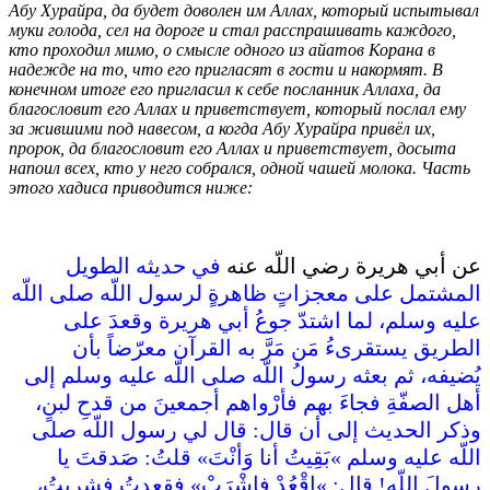
Абу Хурайра, да будет доволен им Аллах, который испытывал
муки голода, сел на дороге и стал расспрашивать каждого,
кто проходил мимо, о смысле одного из айатов Корана в
надежде на то, что его пригласят в гости и накормят. В
конечном итоге его пригласил к себе посланник Аллаха, да
благословит его Аллах и приветствует, который послал ему
за жившими под навесом, а когда Абу Хурайра привёл их,
пророк, да благословит его Аллах и приветствует, досыта
напоил всех, кто у него собрался, одной чашей молока. Часть
этого хадиса приводится ниже:
عن أبي هريرة رضي اللّه عنه
في حديثه الطويل
المشتمل على معجزاتٍ ظاهرةٍ لرسول اللّه صلى اللّه
عليه وسلم، لما اشتدّ جوعُ أبي هريرة وقعدَ على
الطريق يستقرىءُ مَن مَرَّ به القرآن معرّضاً بأن
يُضيفه، ثم بعثه رسولُ اللّه صلى اللّه عليه وسلم إلى
أهل الصفّةِ فجاءَ بهم فأرْواهم أجمعينَ من قدحِ لبنٍ،
وذكر الحديث إلى أن قال‏:‏ قال لي رسول اللّه صلى
اللّه عليه وسلم ‏»‏بَقِيتُ أنا وَأنْتَ‏»‏ قلتُ‏:‏ صَدقتَ يا
رسولَ اللّه‏!‏ قال‏:‏ ‏»‏اقْعُدْ فاشْرَبْ‏»‏ فقعدتُ فشربتُ،