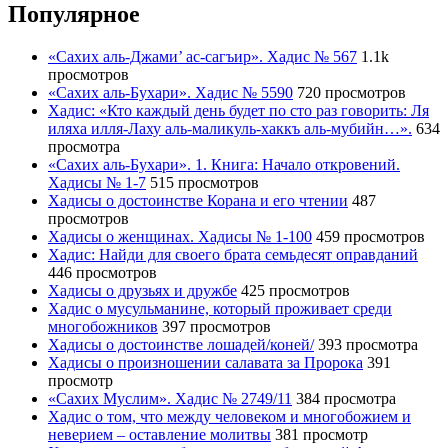
Популярное
«Сахих аль-Джами’ ас-сагъир». Хадис № 567
1.1k
просмотров
«Сахих аль-Бухари». Хадис № 5590
720 просмотров
Хадис: «Кто каждый день будет по сто раз говорить: Ля
иляха илля-Лаху аль-маликуль-хаккъ аль-мубийн…».
634
просмотра
«Сахих аль-Бухари». 1. Книга: Начало откровений.
Хадисы № 1-7
515 просмотров
Хадисы о достоинстве Корана и его чтении
487
просмотров
Хадисы о женщинах. Хадисы № 1-100
459 просмотров
Хадис: Найди для своего брата семьдесят оправданий
446 просмотров
Хадисы о друзьях и дружбе
425 просмотров
Хадис о мусульманине, который проживает среди
многобожников
397 просмотров
Хадисы о достоинстве лошадей/коней/
393 просмотра
Хадисы о произношении салавата за Пророка
391
просмотр
«Сахих Муслим». Хадис № 2749/11
384 просмотра
Хадис о том, что между человеком и многобожием и
неверием – оставление молитвы
381 просмотр