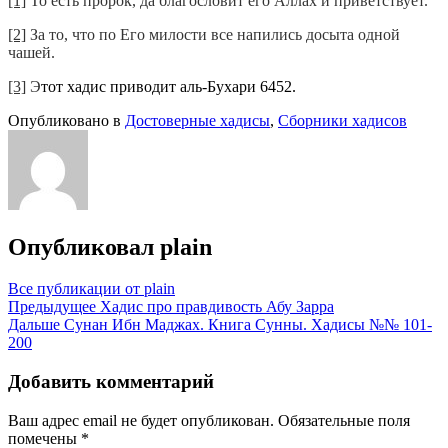
[1]
То есть пророк, да благословит его Аллах и приветствует.
[2]
За то, что по Его милости все напились досыта одной
чашей.
[3]
Э
тот хадис приводит аль-Бухари 6452.
Опубликовано в
Достоверные хадисы
,
Сборники хадисов
Опубликовал
plain
Все публикации от plain
Навигация
Предыдущее
Хадис про правдивость Абу Зарра
Дальше
Сунан Ибн Маджах. Книга Сунны. Хадисы №№ 101-
по
200
записям
Добавить комментарий
Ваш адрес email не будет опубликован.
Обязательные поля
помечены
*