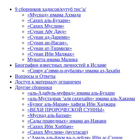
9 сборников хадисов/кутуб тис’а/
«Муснад» имама Ахмада
«Сахих аль-Бухари»
«Сахих Муслим»
«Сунан Абу Дауд»
«Сунан ад-Дарими»
«Сунан ан-Насаи».
«Сунан ат-Тирмизи»
«Сунан Ибн Маджах»
Муватта имама Малика
Биографии известных личностей в Исламе
«Сияру а’лями-н-нубаляъ» имама аз-Захаби
Вопросы и Ответы
Доступ к материалу ограничен
Другие сборники
«аль-Адабуль-муфрад» имама аль-Бухари
«аль-Мустадрак ‘аля сахихайн» имама аль-Хакима
«Булюг аль-Марам» хафиза Ибн Хаджара
«ВЕХИ ПРОРОЧЕСКОЙ СУННЫ»
«Муснад аль-Баззар»
«Сады праведных» имама ан-Навави
«Сахих Ибн Хиббан»
«Сахих Муслим» (мухтасар)
«‘Амаль аль-йаум ва-л-лейля» Ибн ас-Сунни