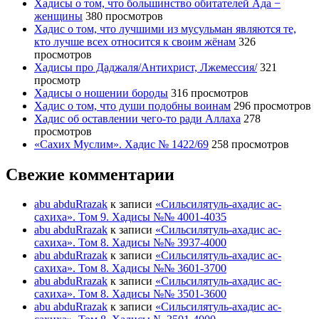
Хадисы о том, что большинство обитателей Ада −
женщины
380 просмотров
Хадис о том, что лучшими из мусульман являются те,
кто лучше всех относится к своим жёнам
326
просмотров
Хадисы про Даджаля/Антихрист, Лжемессия/
321
просмотр
Хадисы о ношении бороды
316 просмотров
Хадис о том, что души подобны воинам
296 просмотров
Хадис об оставлении чего-то ради Аллаха
278
просмотров
«Сахих Муслим». Хадис № 1422/69
258 просмотров
Свежие комментарии
abu abduRrazak
к записи
«Сильсилятуль-ахадис ас-
сахиха». Том 9. Хадисы №№ 4001-4035
abu abduRrazak
к записи
«Сильсилятуль-ахадис ас-
сахиха». Том 8. Хадисы №№ 3937-4000
abu abduRrazak
к записи
«Сильсилятуль-ахадис ас-
сахиха». Том 8. Хадисы №№ 3601-3700
abu abduRrazak
к записи
«Сильсилятуль-ахадис ас-
сахиха». Том 8. Хадисы №№ 3501-3600
abu abduRrazak
к записи
«Сильсилятуль-ахадис ас-