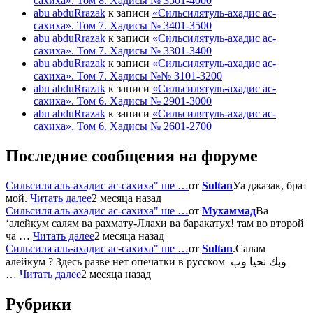
сахиха». Том 8. Хадисы № 3501-4000
abu abduRrazak
к записи
«Сильсилятуль-ахадис ас-
сахиха». Том 7. Хадисы № 3401-3500
abu abduRrazak
к записи
«Сильсилятуль-ахадис ас-
сахиха». Том 7. Хадисы № 3301-3400
abu abduRrazak
к записи
«Сильсилятуль-ахадис ас-
сахиха». Том 7. Хадисы №№ 3101-3200
abu abduRrazak
к записи
«Сильсилятуль-ахадис ас-
сахиха». Том 6. Хадисы № 2901-3000
abu abduRrazak
к записи
«Сильсилятуль-ахадис ас-
сахиха». Том 6. Хадисы № 2601-2700
Последние сообщения на форуме
Сильсиля аль-ахадис ас-сахиха" ше …
от
Sultan
Уа джазак, брат
мой.
Читать далее
2 месяца назад
Сильсиля аль-ахадис ас-сахиха" ше …
от
Мухаммад
Ва
‘алейкум салям ва рахмату-Ллахи ва баракатух! там во второй
ча …
Читать далее
2 месяца назад
Сильсиля аль-ахадис ас-сахиха" ше …
от
Sultan
.Салам
алейкум ? Здесь разве нет опечатки в русском وبك نحيا وب
…
Читать далее
2 месяца назад
Рубрики