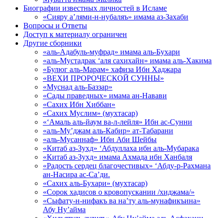
Биографии известных личностей в Исламе
«Сияру а’лями-н-нубаляъ» имама аз-Захаби
Вопросы и Ответы
Доступ к материалу ограничен
Другие сборники
«аль-Адабуль-муфрад» имама аль-Бухари
«аль-Мустадрак ‘аля сахихайн» имама аль-Хакима
«Булюг аль-Марам» хафиза Ибн Хаджара
«ВЕХИ ПРОРОЧЕСКОЙ СУННЫ»
«Муснад аль-Баззар»
«Сады праведных» имама ан-Навави
«Сахих Ибн Хиббан»
«Сахих Муслим» (мухтасар)
«‘Амаль аль-йаум ва-л-лейля» Ибн ас-Сунни
«аль-Му’джам аль-Кабир» ат-Табарани
«аль-Мусаннаф» Ибн Аби Шейбы
«Китаб аз-Зухд» ‘Абдуллаха ибн аль-Мубарака
«Китаб аз-Зухд» имама Ахмада ибн Ханбаля
«Радость сердец благочестивых» ‘Абду-р-Рахмана
ан-Насира ас-Са’ди.
«Сахих аль-Бухари» (мухтасар)
«Сорок хадисов о кровопускании /хиджама/»
«Сыфату-н-нифакъ ва на’ту аль-мунафикъина»
Абу Ну’айма