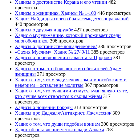
Хадисы о достоинстве Корана и его чтении
482
просмотра
Хадисы о женщинах. Хадисы № 1-100
446 просмотров
Хадис: Найди для своего брата семьдесят оправданий
440 просмотров
Хадисы о друзьях и дружбе
427 просмотров
Хадис о мусульманине, который проживает среди
многобожников
396 просмотров
Хадисы о достоинстве лошадей/коней/
386 просмотров
«Сахих Муслим». Хадис № 2749/11
385 просмотров
Хадисы о произношении салавата за Пророка
381
просмотр
Хадисы о том, что большинство обитателей Ада −
женщины
371 просмотр
Хадис о том, что между человеком и многобожием и
неверием – оставление молитвы
367 просмотров
Хадис о том, что лучшими из мусульман являются те,
кто лучше всех относится к своим жёнам
317
просмотров
Хадисы о ношении бороды
313 просмотров
Хадисы про Даджаля/Антихрист, Лжемессия/
309
просмотров
Хадис о том, что души подобны воинам
300 просмотров
Хадис об оставлении чего-то ради Аллаха
268
просмотров