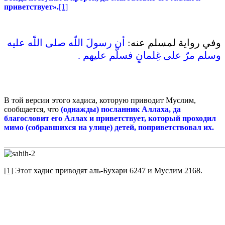
приветствует».
[1]
وفي رواية لمسلم عنه‏:‏
أن رسولَ اللّه صلى اللّه عليه
وسلم مرّ على غِلمانٍ فسلَّم عليهم ‏.‏
В той версии этого хадиса, которую приводит Муслим,
сообщается, что
(однажды) посланник Аллаха, да
благословит его Аллах и приветствует, который проходил
мимо (собравшихся на улице) детей, поприветствовал их.
_______________________________________________________
[1]
Этот
хадис приводят аль-Бухари 6247 и Муслим 2168.
_