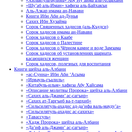
«Хильятуль-аулияъ» Абу Ну’айма аль-Асфахани
«Шу’аб аль-Иман» хафиза аль-Байхакъи
Аль-Азкар имама ан-Навави
Книги Ибн Аби ад-Дунья
Сахих Ибн Хузайма
Сорок Священных хадисов (аль-Къудси)
Сорок хадисов имама ан-Навави
Сорок хадисов о Каабе
Сорок хадисов о Палестине
Сорок хадисов о Чёрном камне и воде Замзама
Сорок хадисов об установлениях шариата,
касающихся женщин
Сорок хадисов, полезных для воспитания
Книги шейха аль-Албани
«ас-Сунна» Ибн Аби ‘Асыма
«Ирвауль-гъалиль»
«Китабуль-ильм» хафиза Абу Хайсама
«Описание молитвы Пророка» шейха аль-Албани
«Сахих аль-Джами’ ас-сагъир»
«Сахих ат-Таргъиб ва-т-тархиб»
«Сильсилятуль-ахадис ад-да’ифа валь-мауду’а»
«Сильсилятуль-ахадис ас-сахиха»
«Тавассуль»
«Хадж Пророка» шейха аль-Албани
«Да’иф аль-Джами’ ас-сагъир»