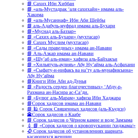
📘 Сахих Ибн Хиббан
📘 «аль-Мустадрак ‘аля сахихайн» имама аль-
Хакима
📘 «аль-Мусаннаф» Ибн Аби Шейбы
📘 аль-Адабуль-муфрад имама аль-Бухари
📘»Муснад аль-Баззар»
📘 «Сахих аль-Бухари» (мухтасар)
📘 Сахих Муслим (мухтасар)
📘 «Сады праведных» имама ан-Навави
📘 Аль-Азкар имама ан-Навави
📘 «Шу’аб аль-иман» хафиза аль-Байхакъи
📘 «Хильятуль-аулияъ» Абу Ну’айма аль-Асфахани
📘 «Сыфату-н-нифакъ ва на’ту аль-мунафикъина»
Абу Ну’айма
📘Книги Ибн Аби ад-Дунья
📘 «Радость сердец благочестивых» ‘Абду-р-
Рахмана ан-Насира ас-Са’ди.
📘 «Булюг аль-Марам» хафиза Ибн Хаджара
📘Сорок хадисов имама ан-Навави
📘 🕌 Сорок Священных хадисов (аль-Къудси)
🕋Сорок хадисов о Каабе
📘 Сорок хадисов о Чёрном камне и воде Замзама
💉 📘 «Сорок хадисов о кровопускании /хиджама/»
🥀 Сорок хадисов об установлениях шариата,
касающихся женщин