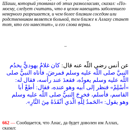
Шаши, который упоминал об этих разногласиях, сказал: «По-
моему, следует считать, что в целом навещать заболевшего
неверного разрешается, и чем более близким соседом или
родственником является больной, тем ближе к Аллаху станет
тот, кто его навестит», и его слова верны.
_
عن أنس رضي اللّه عنه قال‏:‏
كان غلامٌ يهوديٌّ يخدُم
النبيَّ صلى اللّه عليه وسلم فمرضَ، فأتاه النبيُّ صلى
اللّه عليه وسلم يعودُه، فقعدَ عند رأسه، فقال له‏:‏
‏»‏أسْلِمْ‏»‏ فنظر إلى أبيه وهو عنده، فقال‏:‏ أطعْ أبا
القاسم، فأسلم، فخرجَ النبيُّ صلى اللّه عليه وسلم
وهو يقول‏:‏ ‏»‏الحَمدُ لِلَّهِ الَّذي أنْقَذَهُ مِنَ النَّارِ‏»‏‏.‏
662
—
Сообщается, что Анас, да будет доволен им Аллах,
сказал: