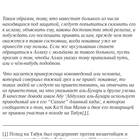
Таким образом, тому, кто навестит больного из числа
находящихся под защитой, следует попытаться склонить его
к исламу, объяснить ему, каковы достоинства этой религии, и
побуждать его поспешить принять ислам, прежде чем тот
окажется в таком состоянии, когда покаяние уже не
принесёт ему пользы. Если же мусульманин станет
обращаться к Аллаху с мольбами за такого больного, пусть
просит о том, чтобы Аллах указал тому правильный путь,
или о чём-нибудь подобном.
Что касается приверженца нововведений или человека,
который совершил тяжкий грех и не принёс покаяние, то
таких людей не следует ни приветствовать, ни отвечать на
их приветствия, на что указывает аль-Бухари и другие улемы.
В качестве довода имам Абу ‘Абдуллах аль-Бухари использует
приводимый им в его “Сахихе” длинный хадис, в котором
сообщается о том, как Ка‘б бин Малик и двое его товарищей
не приняли участия в походе на Табук
[1]
.
_______________________________________________________
[1]
Поход на Табук был предпринят против византийцев и