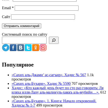
Email
*
Сайт
Системный поиск по сайту
Популярное
«Сахих аль-Джами’ ас-сагъир». Хадис № 567
1.1k
просмотров
«Сахих аль-Бухари». Хадис № 5590
707 просмотров
Хадис: «Кто каждый день будет по сто раз говорить: Ля
иляха илля-Лаху аль-маликуль-хаккъ аль-мубийн…».
612
просмотров
«Сахих аль-Бухари». 1. Книга: Начало откровений.
Хадисы № 1-7
499 просмотров