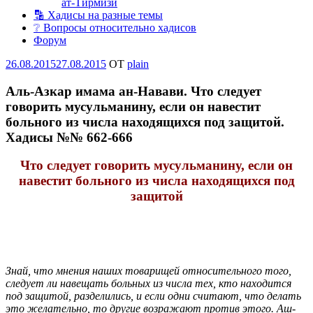
ат-Тирмизи
🔡 Хадисы на разные темы
❔ Вопросы относительно хадисов
Форум
Опубликовано
26.08.2015
27.08.2015
OT
plain
Аль-Азкар имама ан-Навави. Что следует
говорить мусульманину, если он навестит
больного из числа находящихся под защитой.
Хадисы №№ 662-666
Что следует говорить мусульманину, если он
навестит больного из числа находящихся под
защитой
Знай, что мнения наших товарищей относительного того,
следует ли навещать больных из числа тех, кто находится
под защитой, разделились, и если одни считают, что делать
это желательно, то другие возражают против этого. Аш-