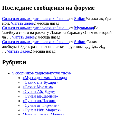
Последние сообщения на форуме
Сильсиля аль-ахадис ас-сахиха" ше …
от
Sultan
Уа джазак, брат
мой.
Читать далее
2 месяца назад
Сильсиля аль-ахадис ас-сахиха" ше …
от
Мухаммад
Ва
‘алейкум салям ва рахмату-Ллахи ва баракатух! там во второй
ча …
Читать далее
2 месяца назад
Сильсиля аль-ахадис ас-сахиха" ше …
от
Sultan
.Салам
алейкум ? Здесь разве нет опечатки в русском وبك نحيا وب
…
Читать далее
2 месяца назад
Рубрики
9 сборников хадисов/кутуб тис’а/
«Муснад» имама Ахмада
«Сахих аль-Бухари»
«Сахих Муслим»
«Сунан Абу Дауд»
«Сунан ад-Дарими»
«Сунан ан-Насаи».
«Сунан ат-Тирмизи»
«Сунан Ибн Маджах»
Муватта имама Малика