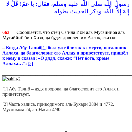
رسولُ اللّه صلى اللّه عليه وسلم، فقال‏:‏ يا عَمّ‏!‏ قُلْ لا
إِلهَ إِلاَّ اللَّهُ‏»‏ وذكر الحديث بطوله‏ .‏
663
—
Сообщается, что отец Са’ида Ибн аль-Мусаййиба аль-
Мусаййиб бин Хазн, да будет доволен им Аллах, сказал:
–
Когда Абу Талиб
[1]
был уже близок к смерти, посланник
Аллаха, да благословит его Аллах и приветствует, пришёл
к нему и сказал: «О дядя, скажи: “Нет бога, кроме
Аллаха…”»
[2]
_______________________________________________________
[1]
Абу Талиб – дядя пророка, да благословит его Аллах и
приветствует.
[2]
Часть хадиса, приводимого аль-Бухари 3884 и 4772,
Муслимом 24, ан-Насаи 4/90
.
_