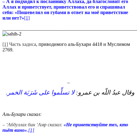
– А я подходил к посланнику Аллаха, да благословит его
Аллах и приветствует, приветствовал его и спрашивал
себя: «Пошевелил он губами в ответ на моё приветствие
или нет?»
[1]
_______________________________________________________
[1]
Часть хадиса
, приводимого аль-Бухари 4418 и Муслимом
2769.
_
وقال عبدُ اللّه بن عمرو‏:‏
لا تسلِّموا على شَرَبَة الخمر‏.‏
Аль-Бухари сказал:
– ‘Абдуллах бин ‘Амр сказал:
«Не приветствуйте тех, кто
пьёт вино
»
.
[1]