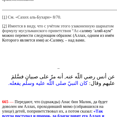
_______________________________________________________
[1]
См. «Сахих аль-Бухари» 8/70.
[2]
Имеется в виду, что с учётом этого узаконенную шариатом
формулу мусульманского приветствия “Ас-с
аляму ‘аляй-кум”
можно перевести следующим образом: (Аллах, одним из имён
Которого является имя) ас-Саляму, – над вами.
_
عن أنس رضي اللّه عنه‏,‏ أنه مرّ على صبيانٍ فسَّلمَ
عليهم وقال‏:‏
كان النبيّ صلى اللّه عليه وسلم يفعله‏.‏
665
—
Передают, что (однажды) Анас бин Малик, да будет
доволен им Аллах, проходивший мимо (собравшихся на
улице) детей, поприветствовал их, а потом сказал:
«Так
всегда поступал и пророк, да благословит его Аллах и