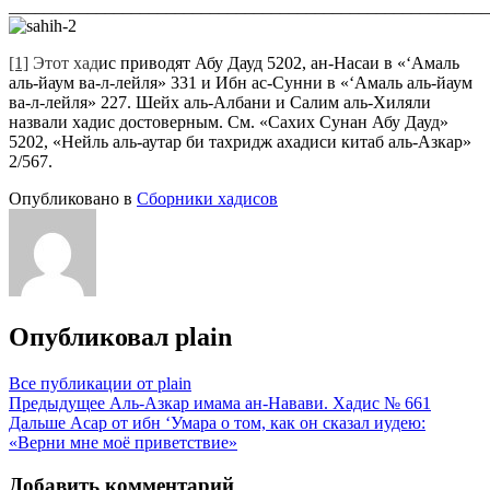
_______________________________________________________
[1]
Этот хад
ис приводят Абу Дауд 5202, ан-Насаи в «‘Амаль
аль-йаум ва-л-лейля» 331 и Ибн ас-Сунни в «‘Амаль аль-йаум
ва-л-лейля» 227. Шейх аль-Албани и Салим аль-Хиляли
назвали хадис достоверным. См. «Сахих Сунан Абу Дауд»
5202, «Нейль аль-аутар би тахридж ахадиси китаб аль-Азкар»
2/567.
Опубликовано в
Сборники хадисов
Опубликовал
plain
Все публикации от plain
Навигация
Предыдущее
Аль-Азкар имама ан-Навави. Хадис № 661
Дальше
Асар от ибн ‘Умара о том, как он сказал иудею:
по
«Верни мне моё приветствие»
записям
Добавить комментарий