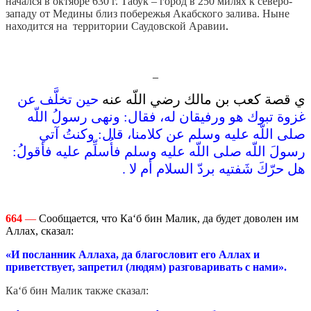
начался в октябре 630 г. Табук – город в 250 милях к северо-
западу от Медины близ побережья Акабского залива. Ныне
находится на территории Саудовской Аравии
.
_
ي قصة كعب بن مالك رضي اللّه عنه
حين تخلَّف عن
غزوة تبوك هو ورفيقان له، فقال‏:‏ ونهى رسولُ اللّه
صلى اللّه عليه وسلم عن كلامنا، قال‏:‏ وكنتُ آتي
رسولَ اللّه صلى اللّه عليه وسلم فأُسلِّم عليه فأقولُ‏:‏
هل حرّكَ شَفتيه بردّ السلام أم لا .
664
—
Сообщается, что Ка‘б бин Малик, да будет доволен им
Аллах, сказал:
«И посланник Аллаха, да благословит его Аллах и
приветствует, запретил (людям) разговаривать с нами».
Ка‘б бин Малик также сказал: