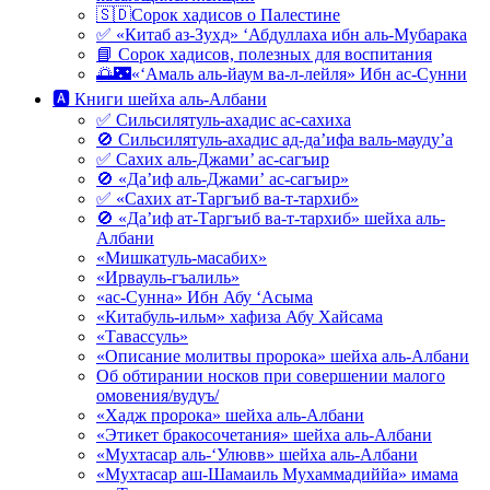
🇸🇩Сорок хадисов о Палестине
✅ «Китаб аз-Зухд» ‘Абдуллаха ибн аль-Мубарака
📘 Сорок хадисов, полезных для воспитания
🌅🌃«‘Амаль аль-йаум ва-л-лейля» Ибн ас-Сунни
🅰 Книги шейха аль-Албани
✅ Сильсилятуль-ахадис ас-сахиха
🚫 Сильсилятуль-ахадис ад-да’ифа валь-мауду’а
✅ Сахих аль-Джами’ ас-сагъир
🚫 «Да’иф аль-Джами’ ас-сагъир»
✅ «Сахих ат-Таргъиб ва-т-тархиб»
🚫 «Да’иф ат-Таргъиб ва-т-тархиб» шейха аль-
Албани
«Мишкатуль-масабих»
«Ирвауль-гъалиль»
«ас-Сунна» Ибн Абу ‘Асыма
«Китабуль-ильм» хафиза Абу Хайсама
«Тавассуль»
«Описание молитвы пророка» шейха аль-Албани
Об обтирании носков при совершении малого
омовения/вудуъ/
«Хадж пророка» шейха аль-Албани
«Этикет бракосочетания» шейха аль-Албани
«Мухтасар аль-‘Улювв» шейха аль-Албани
«Мухтасар аш-Шамаиль Мухаммадиййа» имама