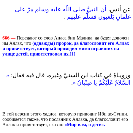
عن أنس،
أن النبيَّ صلى اللّه عليه وسلم مرّ على
.
غلمانٍ يَلعبون فسلَّم عليهم
666
—
Передают со слов Анаса бин Малика, да будет доволен
им Аллах, что
(однажды) пророк, да благословит его Аллах
и приветствует, который проходил мимо игравших на
улице детей, приветствовал их.
[1]
ورويناهُ في كتاب ابن السنيّ وغيره، قال فيه فقال‏:‏
‏«‏
.
السَّلامُ عَلَيْكُمْ يا صِبْيانُ‏ «‏‏
В той версии этого хадиса, которую приводит Ибн ас-Сунни,
сообщается также, что посланник Аллаха, да благословит его
Аллах и приветствует, сказал:
«Мир вам, о дети».