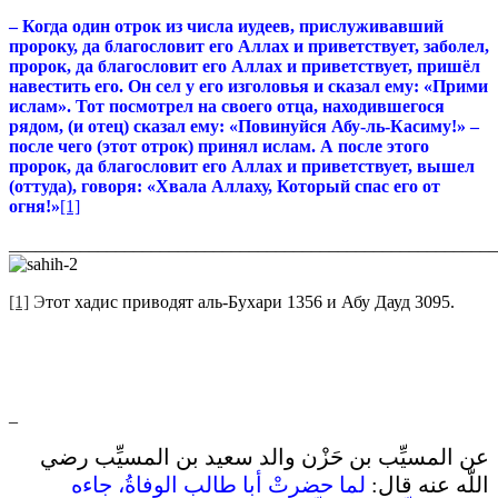
– Когда один отрок из числа иудеев, прислуживавший
пророку, да благословит его Аллах и приветствует, заболел,
пророк, да благословит его Аллах и приветствует, пришёл
навестить его. Он сел у его изголовья и сказал ему: «Прими
ислам». Тот посмотрел на своего отца, находившегося
рядом, (и отец) сказал ему: «Повинуйся Абу-ль-Касиму!» –
после чего (этот отрок) принял ислам. А после этого
пророк, да благословит его Аллах и приветствует, вышел
(оттуда), говоря: «Хвала Аллаху, Который спас его от
огня!»
[1]
_______________________________________________________
[1]
Э
тот хадис приводят аль-Бухари 1356 и Абу Дауд 3095.
_
عن المسيِّب بن حَزْن والد سعيد بن المسيِّب رضي
اللّه عنه قال‏:‏
لما حضرتْ أبا طالب الوفاةُ، جاءه