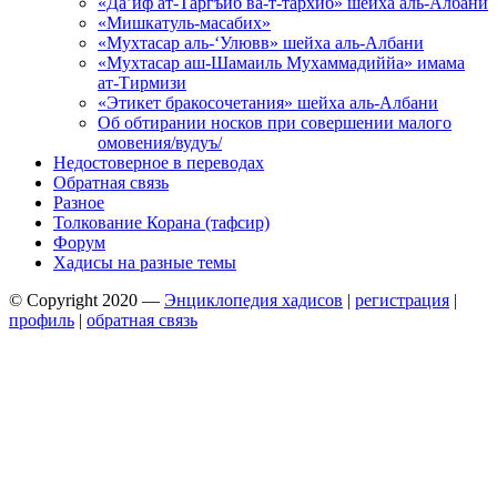
«Да’иф ат-Таргъиб ва-т-тархиб» шейха аль-Албани
«Мишкатуль-масабих»
«Мухтасар аль-‘Улювв» шейха аль-Албани
«Мухтасар аш-Шамаиль Мухаммадиййа» имама
ат-Тирмизи
«Этикет бракосочетания» шейха аль-Албани
Об обтирании носков при совершении малого
омовения/вудуъ/
Недостоверное в переводах
Обратная связь
Разное
Толкование Корана (тафсир)
Форум
Хадисы на разные темы
© Copyright 2020 —
Энциклопедия хадисов
|
регистрация
|
профиль
|
обратная связь
Wisteria Theme by
WPFriendship
⋅
Powered by
WordPress