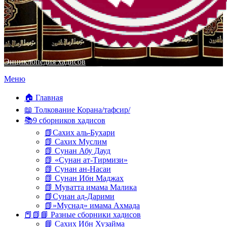
Энциклопедия хадисов
Перейти
Меню
к
содержимому
🏠 Главная
📖 Толкование Корана/тафсир/
📚9 сборников хадисов
📗Сахих аль-Бухари
📗 Сахих Муслим
📗 Сунан Абу Дауд
📗 «Сунан ат-Тирмизи»
📗 Сунан ан-Насаи
📗 Сунан Ибн Маджах
📗 Муватта имама Малика
📗Сунан ад-Дарими
📗»Муснад» имама Ахмада
📕📗📘 Разные сборники хадисов
📘 Сахих Ибн Хузайма