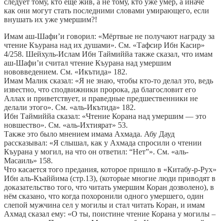
следует тому, кто еще жив, а не тому, кто уже умер, а иначе
как они могут стать последними словами умирающего, если
внушать их уже умершим?!
Имам аш-Шафи’и говорил: «Мёртвые не получают награду за
чтение Къурана над их душами». См. «Тафсир Ибн Касир»
4/258. Шейхуль-Ислам Ибн Таймиййа также сказал, что имам
аш-Шафи’и считал чтение Къурана над умершим
нововведением. См. «Икътида» 182.
Имам Малик сказал: «Я не знаю, чтобы кто-то делал это, ведь
известно, что сподвижники пророка, да благословит его
Аллах и приветствует, и праведные предшественники не
делали этого». См. «аль-Икътида» 182.
Ибн Таймиййа сказал: «Чтение Корана над умершим — это
новшество». См. «аль-Ихтиярат» 53.
Также это было мнением имама Ахмада. Абу Дауд
рассказывал: «Я слышал, как у Ахмада спросили о чтении
Къурана у могил, на что он ответил: “Нет”». См. «аль-
Масаиль» 158.
Что касается того предания, которое пришло в «Китабу-р-Рух»
Ибн аль-Къаййима (стр.13), (которые многие люди приводят в
доказательство того, что читать умершим Коран дозволено), в
нём сказано, что когда похоронили одного умершего, один
слепой мужчина сел у могилы и стал читать Коран, и имам
Ахмад сказал ему: «О ты, поистине чтение Корана у могилы –