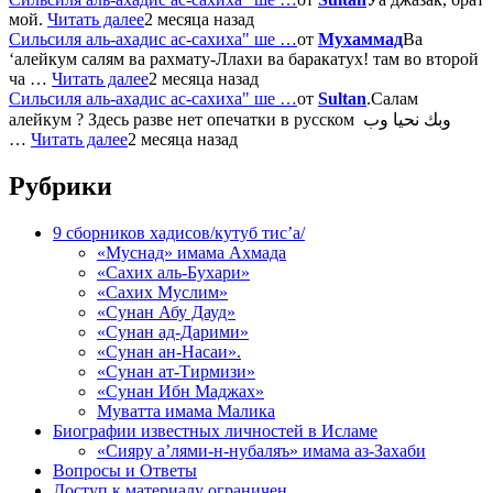
мой.
Читать далее
2 месяца назад
Сильсиля аль-ахадис ас-сахиха" ше …
от
Мухаммад
Ва
‘алейкум салям ва рахмату-Ллахи ва баракатух! там во второй
ча …
Читать далее
2 месяца назад
Сильсиля аль-ахадис ас-сахиха" ше …
от
Sultan
.Салам
алейкум ? Здесь разве нет опечатки в русском وبك نحيا وب
…
Читать далее
2 месяца назад
Рубрики
9 сборников хадисов/кутуб тис’а/
«Муснад» имама Ахмада
«Сахих аль-Бухари»
«Сахих Муслим»
«Сунан Абу Дауд»
«Сунан ад-Дарими»
«Сунан ан-Насаи».
«Сунан ат-Тирмизи»
«Сунан Ибн Маджах»
Муватта имама Малика
Биографии известных личностей в Исламе
«Сияру а’лями-н-нубаляъ» имама аз-Захаби
Вопросы и Ответы
Доступ к материалу ограничен