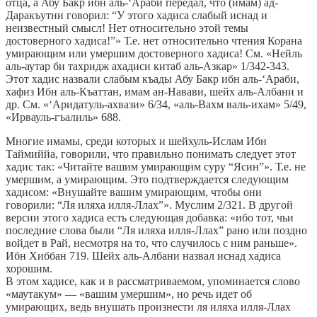
отца, а Абу Бакр ибн аль-‘Араби передал, что (имам) ад-
Даракъутни говорил: “У этого хадиса слабый иснад и
неизвестный смысл! Нет относительно этой темы
достоверного хадиса!”» Т.е. нет относительно чтения Корана
умирающим или умершим достоверного хадиса! См. «Нейль
аль-аутар би тахридж ахадиси китаб аль-Азкар» 1/342-343.
Этот хадис назвали слабым къады Абу Бакр ибн аль-‘Араби,
хафиз Ибн аль-Къаттан, имам ан-Навави, шейх аль-Албани и
др. См. «‘Аридатуль-ахвази» 6/34, «аль-Вахм валь-ихам» 5/49,
«Ирвауль-гъалиль» 688.
Многие имамы, среди которых и шейхуль-Ислам Ибн
Таймиййа, говорили, что правильно понимать следует этот
хадис так: «Читайте вашим умирающим суру “Ясин”». Т.е. не
умершим, а умирающим. Это подтверждается следующим
хадисом: «Внушайте вашим умирающим, чтобы они
говорили: “Ля иляха илля-Ллах”». Муслим 2/321. В другой
версии этого хадиса есть следующая добавка: «ибо тот, чьи
последние слова были “Ля иляха илля-Ллах” рано или поздно
войдет в Рай, несмотря на то, что случилось с ним раньше».
Ибн Хиббан 719. Шейх аль-Албани назвал иснад хадиса
хорошим.
В этом хадисе, как и в рассматриваемом, упоминается слово
«маутакум» — «вашим умершим», но речь идет об
умирающих, ведь внушать произнести ля иляха илля-Ллах