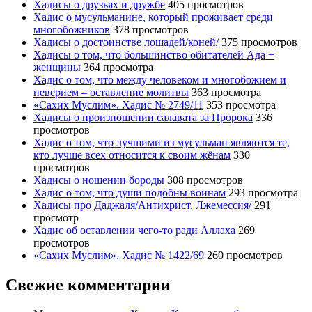
Хадисы о друзьях и дружбе
405 просмотров
Хадис о мусульманине, который проживает среди
многобожников
378 просмотров
Хадисы о достоинстве лошадей/коней/
375 просмотров
Хадисы о том, что большинство обитателей Ада −
женщины
364 просмотра
Хадис о том, что между человеком и многобожием и
неверием – оставление молитвы
363 просмотра
«Сахих Муслим». Хадис № 2749/11
353 просмотра
Хадисы о произношении салавата за Пророка
336
просмотров
Хадис о том, что лучшими из мусульман являются те,
кто лучше всех относится к своим жёнам
330
просмотров
Хадисы о ношении бороды
308 просмотров
Хадис о том, что души подобны воинам
293 просмотра
Хадисы про Даджаля/Антихрист, Лжемессия/
291
просмотр
Хадис об оставлении чего-то ради Аллаха
269
просмотров
«Сахих Муслим». Хадис № 1422/69
260 просмотров
Свежие комментарии