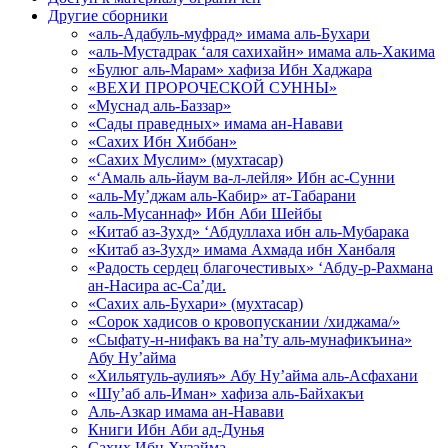
Другие сборники
«аль-Адабуль-муфрад» имама аль-Бухари
«аль-Мустадрак ‘аля сахихайн» имама аль-Хакима
«Булюг аль-Марам» хафиза Ибн Хаджара
«ВЕХИ ПРОРОЧЕСКОЙ СУННЫ»
«Муснад аль-Баззар»
«Сады праведных» имама ан-Навави
«Сахих Ибн Хиббан»
«Сахих Муслим» (мухтасар)
«‘Амаль аль-йаум ва-л-лейля» Ибн ас-Сунни
«аль-Му’джам аль-Кабир» ат-Табарани
«аль-Мусаннаф» Ибн Аби Шейбы
«Китаб аз-Зухд» ‘Абдуллаха ибн аль-Мубарака
«Китаб аз-Зухд» имама Ахмада ибн Ханбаля
«Радость сердец благочестивых» ‘Абду-р-Рахмана
ан-Насира ас-Са’ди.
«Сахих аль-Бухари» (мухтасар)
«Сорок хадисов о кровопускании /хиджама/»
«Сыфату-н-нифакъ ва на’ту аль-мунафикъина»
Абу Ну’айма
«Хильятуль-аулияъ» Абу Ну’айма аль-Асфахани
«Шу’аб аль-Иман» хафиза аль-Байхакъи
Аль-Азкар имама ан-Навави
Книги Ибн Аби ад-Дунья
Сахих Ибн Хузайма