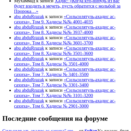
Мухаммад
к записи
Хадис: «Когда кто-нибудь из вас
будет входить в мечеть, пусть обратится с мольбой за
Пророка…»
abu abduRrazak
к записи
«Сильсилятуль-ахадис ас-
сахиха». Том 9. Хадисы №№ 4001-4035
abu abduRrazak
к записи
«Сильсилятуль-ахадис ас-
сахиха». Том 8. Хадисы №№ 3937-4000
abu abduRrazak
к записи
«Сильсилятуль-ахадис ас-
сахиха». Том 8. Хадисы №№ 3601-3700
abu abduRrazak
к записи
«Сильсилятуль-ахадис ас-
сахиха». Том 8. Хадисы №№ 3501-3600
abu abduRrazak
к записи
«Сильсилятуль-ахадис ас-
сахиха». Том 8. Хадисы № 3501-4000
abu abduRrazak
к записи
«Сильсилятуль-ахадис ас-
сахиха». Том 7. Хадисы № 3401-3500
abu abduRrazak
к записи
«Сильсилятуль-ахадис ас-
сахиха». Том 7. Хадисы № 3301-3400
abu abduRrazak
к записи
«Сильсилятуль-ахадис ас-
сахиха». Том 7. Хадисы №№ 3101-3200
abu abduRrazak
к записи
«Сильсилятуль-ахадис ас-
сахиха». Том 6. Хадисы № 2901-3000
Последние сообщения на форуме
Сильсиля аль-ахадис ас-сахиха" ше …
от
Sultan
Уа джазак, брат