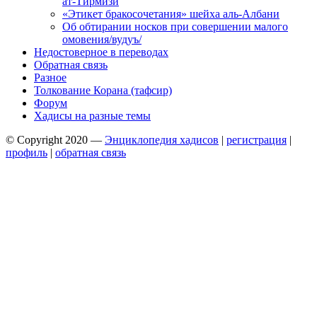
ат-Тирмизи
«Этикет бракосочетания» шейха аль-Албани
Об обтирании носков при совершении малого
омовения/вудуъ/
Недостоверное в переводах
Обратная связь
Разное
Толкование Корана (тафсир)
Форум
Хадисы на разные темы
© Copyright 2020 —
Энциклопедия хадисов
|
регистрация
|
профиль
|
обратная связь
Wisteria Theme by
WPFriendship
⋅
Powered by
WordPress