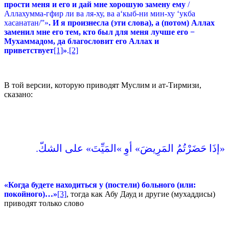
прости меня и его и дай мне хорошую замену ему
/
Аллахумма-гфир ли ва ля-ху, ва а‘кыб-ни мин-ху ‘укба
хасанатан/”»
. И я произнесла (эти слова), а (потом) Аллах
заменил мне его тем, кто был для меня лучше его −
М
ухаммадом,
да благословит его Аллах и
приветствует
[1]
»
.
[2]
В той версии, которую приводят Муслим и ат-Тирмизи,
сказано:
«‏إذَا حَضَرْتُمُ المَرِيضَ‏»‏ أوِ ‏»‏المَيِّتَ‏»‏ على الشكّ‏.‏
«Когда будете находиться у (постели) больного (или:
покойного)…»
[3]
, тогда как Абу Дауд и другие (мухаддисы)
приводят только слово