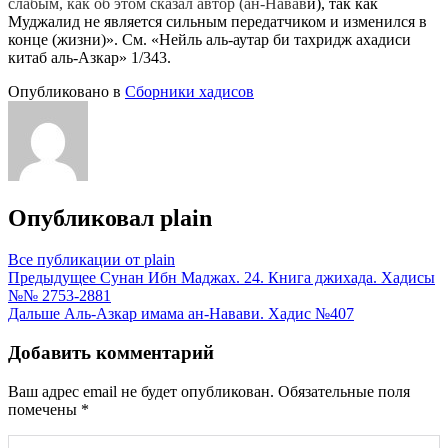
слабым, как об этом сказал автор (ан-Навав
и), так как
Муджалид не является сильным передатчиком и изменился в
конце (жизни)». См. «Нейль аль-аутар би тахридж ахадиси
китаб аль-Азкар» 1/343.
Опубликовано в
Сборники хадисов
Опубликовал
plain
Все публикации от plain
Навигация
Предыдущее
Сунан Ибн Маджах. 24. Книга джихада. Хадисы
№№ 2753-2881
по
Дальше
Аль-Азкар имама ан-Навави. Хадис №407
записям
Добавить комментарий
Ваш адрес email не будет опубликован.
Обязательные поля
помечены
*