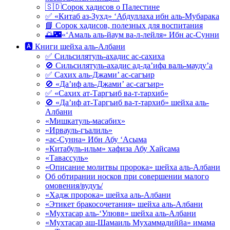
🇸🇩Сорок хадисов о Палестине
✅ «Китаб аз-Зухд» ‘Абдуллаха ибн аль-Мубарака
📘 Сорок хадисов, полезных для воспитания
🌅🌃«‘Амаль аль-йаум ва-л-лейля» Ибн ас-Сунни
🅰 Книги шейха аль-Албани
✅ Сильсилятуль-ахадис ас-сахиха
🚫 Сильсилятуль-ахадис ад-да’ифа валь-мауду’а
✅ Сахих аль-Джами’ ас-сагъир
🚫 «Да’иф аль-Джами’ ас-сагъир»
✅ «Сахих ат-Таргъиб ва-т-тархиб»
🚫 «Да’иф ат-Таргъиб ва-т-тархиб» шейха аль-
Албани
«Мишкатуль-масабих»
«Ирвауль-гъалиль»
«ас-Сунна» Ибн Абу ‘Асыма
«Китабуль-ильм» хафиза Абу Хайсама
«Тавассуль»
«Описание молитвы пророка» шейха аль-Албани
Об обтирании носков при совершении малого
омовения/вудуъ/
«Хадж пророка» шейха аль-Албани
«Этикет бракосочетания» шейха аль-Албани
«Мухтасар аль-‘Улювв» шейха аль-Албани
«Мухтасар аш-Шамаиль Мухаммадиййа» имама