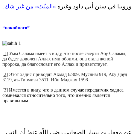
وروينا في سنن أبي داود وغيره ‏
«‏الميّتَ‏»‏ من غير شك‏.‏
“покойного”
.
_______________________________________________________
[1]
Умм Салама имеет в виду, что после смерти Абу Саламы,
да будет доволен Аллах ими обоими, она стала женой
пророка, да благословит его Аллах и приветствует.
[2]
Этот хадис приводят Ахмад 6/309, Муслим 919, Абу Дауд
3119, ат-Тирмизи 3511, Ибн Маджах 1598.
[3]
Имеется в виду, что в данном случае передатчик хадиса
сомневался относительно того, что именно является
правильным.
_
عن معقل بن يسار الصحابي رضي اللّه عنه؛ أن النبي