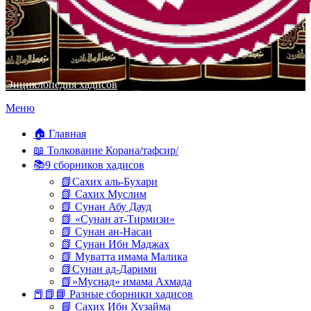
Энциклопедия хадисов
Перейти
Меню
к
содержимому
🏠 Главная
📖 Толкование Корана/тафсир/
📚9 сборников хадисов
📗Сахих аль-Бухари
📗 Сахих Муслим
📗 Сунан Абу Дауд
📗 «Сунан ат-Тирмизи»
📗 Сунан ан-Насаи
📗 Сунан Ибн Маджах
📗 Муватта имама Малика
📗Сунан ад-Дарими
📗»Муснад» имама Ахмада
📕📗📘 Разные сборники хадисов
📘 Сахих Ибн Хузайма