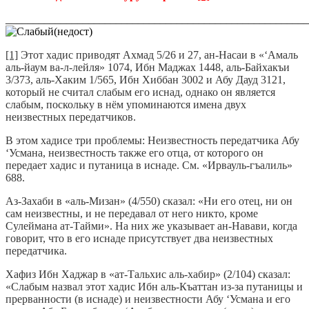
_______________________________________________________
[1]
Этот хадис приводят Ахмад 5/26 и 27, ан-Насаи в «‘Амаль
аль-йаум ва-л-лейля» 1074, Ибн Маджах 1448, аль-Байхакъи
3/373, аль-Хаким 1/565, Ибн Хиббан 3002 и Абу Дауд 3121,
который не считал слабым его иснад, однако он является
слабым, поскольку в нём упоминаются имена двух
неизвестных передатчиков.
В этом хадисе три проблемы: Неизвестность передатчика Абу
‘Усмана, неизвестность также его отца, от которого он
передает хадис и путаница в иснаде. См. «Ирвауль-гъалиль»
688.
Аз-Захаби в «аль-Мизан» (4/550) сказал: «Ни его отец, ни он
сам неизвестны, и не передавал от него никто, кроме
Сулеймана ат-Тайми». На них же указывает ан-Навави, когда
говорит, что в его иснаде присутствует два неизвестных
передатчика.
Хафиз Ибн Хаджар в «ат-Тальхис аль-хабир» (2/104) сказал:
«Слабым назвал этот хадис Ибн аль-Къаттан из-за путаницы и
прерванности (в иснаде) и неизвестности Абу ‘Усмана и его