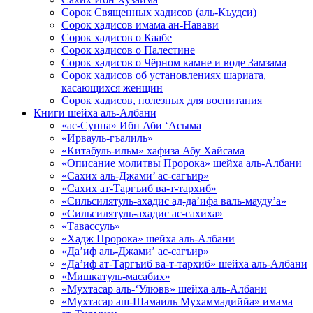
Сорок Священных хадисов (аль-Къудси)
Сорок хадисов имама ан-Навави
Сорок хадисов о Каабе
Сорок хадисов о Палестине
Сорок хадисов о Чёрном камне и воде Замзама
Сорок хадисов об установлениях шариата,
касающихся женщин
Сорок хадисов, полезных для воспитания
Книги шейха аль-Албани
«ас-Сунна» Ибн Аби ‘Асыма
«Ирвауль-гъалиль»
«Китабуль-ильм» хафиза Абу Хайсама
«Описание молитвы Пророка» шейха аль-Албани
«Сахих аль-Джами’ ас-сагъир»
«Сахих ат-Таргъиб ва-т-тархиб»
«Сильсилятуль-ахадис ад-да’ифа валь-мауду’а»
«Сильсилятуль-ахадис ас-сахиха»
«Тавассуль»
«Хадж Пророка» шейха аль-Албани
«Да’иф аль-Джами’ ас-сагъир»
«Да’иф ат-Таргъиб ва-т-тархиб» шейха аль-Албани
«Мишкатуль-масабих»
«Мухтасар аль-‘Улювв» шейха аль-Албани
«Мухтасар аш-Шамаиль Мухаммадиййа» имама