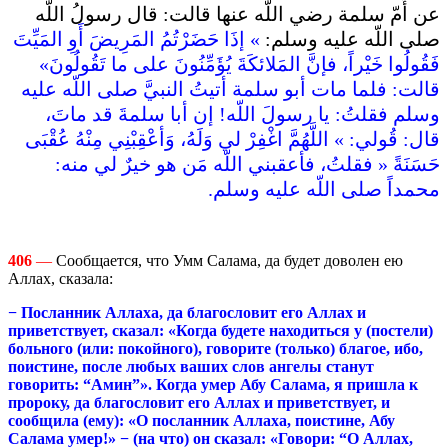
عن أُمّ سلمة رضي اللّه عنها قالت‏:‏ قال رسولُ اللّه
صلى اللّه عليه وسلم‏:
‏ ‏» ‏إذَا حَضَرْتُمُ المَرِيضَ أَوِ المَيِّتَ
فَقُولُوا خَيْراً، فإنَّ المَلائكَةَ يُؤَمِّنُونَ على ما تَقُولُونَ‏»‏
قالت‏:‏ فلما مات أبو سلمة أتيتُ النبيَّ صلى اللّه عليه
وسلم فقلتُ‏:‏ يا رسولَ اللّه‏!‏ إن أبا سلمةَ قد ماتَ،
قال‏:‏ قُولي‏:‏ ‏»‏ اللَّهُمَّ اغْفِرْ لي وَلَهُ، وَأعْقِبْنِي مِنْهُ عُقْبَى
حَسَنَةً‏ «‏ فقلتُ، فأعقبني اللّه مَن هو خيرٌ لي منه‏:‏
محمداً صلى اللّه عليه وسلم‏.‏
406
—
Сообщается, что Умм Салама, да будет доволен ею
Аллах, сказала:
−
Посланник Аллаха,
да благословит его Аллах и
приветствует
, сказал: «Когда будете нах
одиться у (постели)
больного (или: покойного), говорите (только) благое, ибо,
поистине, после любых ваших слов ангелы станут
говорить: “Амин”». Когда умер Абу Салама, я пришла к
пророку,
да благословит его Аллах и приветствует
, и
сообщила (ему): «О посланник Аллаха, поистине, Абу
Салама умер!» −
(на что) он сказал: «Говори: “О Аллах,