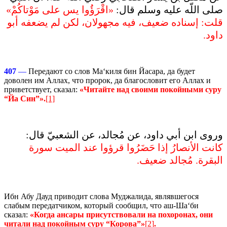
صلى اللّه عليه وسلم قال‏:‏ ‏
«‏اقْرَؤُوا يس على مَوْتاكُمْ‏»‏
قلت‏:‏ إسناده ضعيف، فيه مجهولان، لكن لم يضعفه أبو
داود‏.‏
407
—
Передают со слов Ма‘киля бин Йасара, да будет
доволен им Аллах, что пророк, да благословит его Аллах и
приветствует, сказал:
«Читайте над своими покойными суру
“Йа Син”».
[1]
وروى ابن أبي داود، عن مُجالد، عن الشعبيّ قال‏:‏
كانت الأنصارُ إذا حَضَرُوا قرؤوا عند الميت سورة
البقرة‏.‏ مُجالد ضعيف‏.
Ибн Абу Дауд приводит слова Муджалида, являвшегося
слабым передатчиком, который сообщил, что аш-Ша‘би
сказал:
«Когда ансары присутствовали на похоронах, они
читали над покойным суру “Корова”»
[2]
.