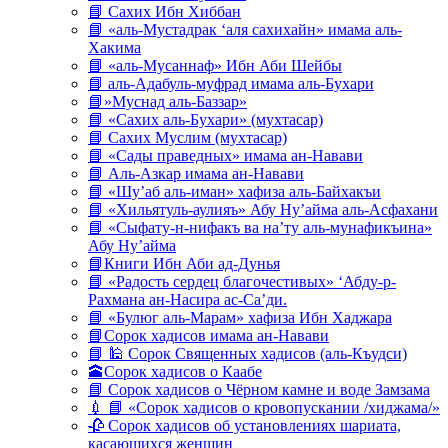
📘 Сахих Ибн Хиббан
📘 «аль-Мустадрак ‘аля сахихайн» имама аль-
Хакима
📘 «аль-Мусаннаф» Ибн Аби Шейбы
📘 аль-Адабуль-муфрад имама аль-Бухари
📘»Муснад аль-Баззар»
📘 «Сахих аль-Бухари» (мухтасар)
📘 Сахих Муслим (мухтасар)
📘 «Сады праведных» имама ан-Навави
📘 Аль-Азкар имама ан-Навави
📘 «Шу’аб аль-иман» хафиза аль-Байхакъи
📘 «Хильятуль-аулияъ» Абу Ну’айма аль-Асфахани
📘 «Сыфату-н-нифакъ ва на’ту аль-мунафикъина»
Абу Ну’айма
📘Книги Ибн Аби ад-Дунья
📘 «Радость сердец благочестивых» ‘Абду-р-
Рахмана ан-Насира ас-Са’ди.
📘 «Булюг аль-Марам» хафиза Ибн Хаджара
📘Сорок хадисов имама ан-Навави
📘 🕌 Сорок Священных хадисов (аль-Къудси)
🕋Сорок хадисов о Каабе
📘 Сорок хадисов о Чёрном камне и воде Замзама
💉 📘 «Сорок хадисов о кровопускании /хиджама/»
🥀 Сорок хадисов об установлениях шариата,
касающихся женщин