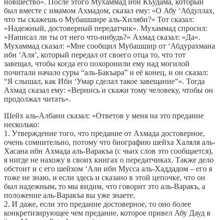
новшество». После этого Мухаммад ибн Къудама, который
был вместе с имамом Ахмадом, сказал ему: «О Абу ‘Абдуллах,
что ты скажешь о Мубашшире аль-Хиляби?» Тот сказал:
«Надежный, достоверный передатчик». Мухаммад спросил:
«Написал ли ты от него что-нибудь?» Ахмад сказал: «Да».
Мухаммад сказал: «Мне сообщил Мубашшир от ‘Абдурахмана
ибн ‘Аля’, который передал от своего отца то, что тот
завещал, чтобы когда его похоронили ему над могилой
почитали начало суры “аль-Бакъара” и её конец, и он сказал:
“Я слышал, как Ибн ‘Умар сделал такое завещание”». Тогда
Ахмад сказал ему: «Вернись и скажи тому человеку, чтобы он
продолжал читать».
Шейх аль-Албани сказал: «Ответов у меня на это предание
несколько:
1. Утверждение того, что предание от Ахмада достоверное,
очень сомнительно, потому что биографию шейха Халяля аль-
Хасана ибн Ахмада аль-Варакъа (с чьих слов это сообщается),
я нигде не нахожу в своих книгах о передатчиках. Также дело
обстоит и с его шейхом ‘Али ибн Мусса аль-Хаддадом – его я
тоже не знаю, и если здесь и сказано в этой цепочке, что он
был надежным, то мы видим, что говорит это аль-Варакъ, а
положение аль-Варакъа вы уже знаете.
2. И даже, если это предание достоверное, то оно более
конкретизирующее чем предание, которое привел Абу Дауд в