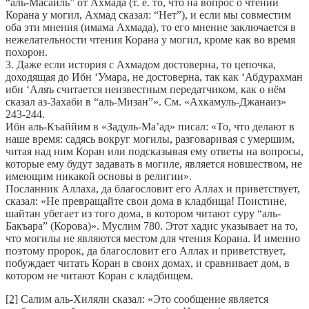
“аль-Масаиль” от Ахмада (т. е. то, что на вопрос о чтении
Корана у могил, Ахмад сказал: “Нет”), и если мы совместим
оба эти мнения (имама Ахмада), то его мнение заключается в
нежелательности чтения Корана у могил, кроме как во время
похорон.
3. Даже если история с Ахмадом достоверна, то цепочка,
доходящая до Ибн ‘Умара, не достоверна, так как ‘Абдурахман
ибн ‘Аляъ считается неизвестным передатчиком, как о нём
сказал аз-Захаби в “аль-Мизан”». См. «Ахкамуль-Джанаиз»
243-244.
Ибн аль-Къаййим в «Задуль-Ма’ад» писал: «То, что делают в
наше время: садясь вокруг могилы, разговаривая с умершим,
читая над ним Коран или подсказывая ему ответы на вопросы,
которые ему будут задавать в могиле, является новшеством, не
имеющим никакой основы в религии».
Посланник Аллаха, да благословит его Аллах и приветствует,
сказал: «Не превращайте свои дома в кладбища! Поистине,
шайтан убегает из того дома, в котором читают суру “аль-
Бакъара” (Корова)». Муслим 780. Этот хадис указывает на то,
что могилы не являются местом для чтения Корана. И именно
поэтому пророк, да благословит его Аллах и приветствует,
побуждает читать Коран в своих домах, и сравнивает дом, в
котором не читают Коран с кладбищем.
[2]
Салим аль-Хиляли сказал: «Это сообщение является