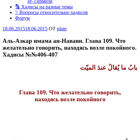
ат-Тирмизи
🔡 Хадисы на разные темы
❔ Вопросы относительно хадисов
Форум
Опубликовано
18.06.2015
18.06.2015
OT
plain
Аль-Азкар имама ан-Навави. Глава 109. Что
желательно говорить, находясь возле покойного.
Хадисы №№406-407
بابُ ما يُقالُ عندَ الميّت
Глава 109. Что желательно говорить,
находясь возле покойного