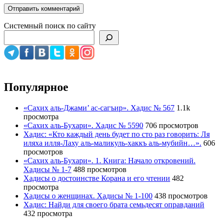
Системный поиск по сайту
Популярное
«Сахих аль-Джами’ ас-сагъир». Хадис № 567
1.1k
просмотра
«Сахих аль-Бухари». Хадис № 5590
706 просмотров
Хадис: «Кто каждый день будет по сто раз говорить: Ля
иляха илля-Лаху аль-маликуль-хаккъ аль-мубийн…».
606
просмотров
«Сахих аль-Бухари». 1. Книга: Начало откровений.
Хадисы № 1-7
488 просмотров
Хадисы о достоинстве Корана и его чтении
482
просмотра
Хадисы о женщинах. Хадисы № 1-100
438 просмотров
Хадис: Найди для своего брата семьдесят оправданий
432 просмотра