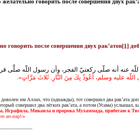
то желательно говорить после совершения двух ра
ьно говорить после совершения двух рак’атов
[1]
доб
اللّه عنه أنه صلّى ركعتيّ الفجر، وأن رسول اللّه صلَّى 
ى اللّه عليه وسلم، أعُوذُ بِكَ مِنَ النَّارِ‏.‏ ثَلاثَ مَرَّاتٍ‏»‏‏
т доволен им Аллах, что (однажды), тот совершил два рак’ата д
оторый совершил два лёгких рак’ата, а потом (Усама) услышал, 
а, Исрафила, Микаила и пророка Мухаммада, прибегаю к Тво
н ан-нар!/
»
_____________