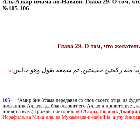
Аль-Азкар имама ан-Навави. Глава 29. О том, ч
№105-106
Глава 29. О том, что желател
قريباً منه ركعتين خفيفتين، ثم سمعه يقول وهو جالس‏
‏‏»‏
105
—
‘Амир бин Усама передавал со слов своего отца, да буде
посланник Аллаха, да благословит его Аллах и приветствует, к
приветствует,) трижды повторил:
«О Аллах, Господь Джибрил
Исрафиля, ва Мика’иля, ва Мухаммада-н-набиййа, а‘узу бикя ми
_______________________________________________________