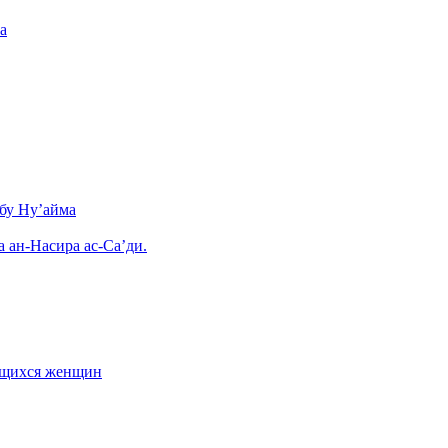
а
бу Ну’айма
а ан-Насира ас-Са’ди.
ающихся женщин