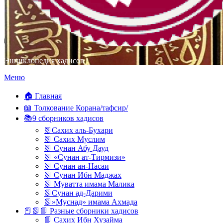
Энциклопедия хадисов
Перейти
Меню
к
содержимому
🏠 Главная
📖 Толкование Корана/тафсир/
📚9 сборников хадисов
📗Сахих аль-Бухари
📗 Сахих Муслим
📗 Сунан Абу Дауд
📗 «Сунан ат-Тирмизи»
📗 Сунан ан-Насаи
📗 Сунан Ибн Маджах
📗 Муватта имама Малика
📗Сунан ад-Дарими
📗»Муснад» имама Ахмада
📕📗📘 Разные сборники хадисов
📘 Сахих Ибн Хузайма