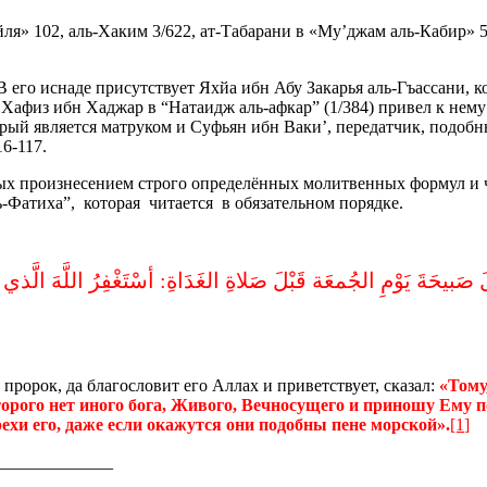
йля» 102, аль-Хаким 3/622, ат-Табарани в «Му’джам аль-Кабир» 
 его иснаде присутствует Яхйа ибн Абу Закарья аль-Гъассани, ко
. Хафиз ибн Хаджар в “Натаидж аль-афкар” (1/384) привел к нем
рый является матруком и Суфьян ибн Ваки’, передатчик, подобн
6-117.
мых произнесением строго определённых молитвенных формул и 
Фатиха”, которая читается в обязательном порядке.
صَبيحَةَ يَوْمِ الجُمعَة قَبْلَ صَلاةِ الغَدَاةِ‏:‏ أسْتَغْفِرُ اللَّهَ الَّذي لا 
 пророк, да благословит его Аллах и приветствует, сказал:
«Тому
рого нет иного бога, Живого, Вечносущего и приношу Ему п
ехи его, даже если окажутся они подобны пене морской».
[1
]
_____________