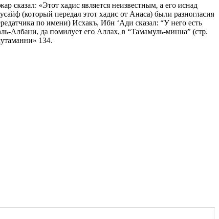
ар сказал: «Этот хадис является неизвестным, а его иснад
Хусайф (который передал этот хадис от Анаса) были разногласия
редатчика по имени) Исхакъ, Ибн ‘Ади сказал: “У него есть
ль-Албани, да помилует его Аллах, в “Тамамуль-минна” (стр.
мутаманни» 134.