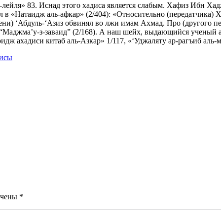
лейля» 83. Иснад этого хадиса является слабым. Хафиз Ибн Хадж
л в «Натаидж аль-афкар» (2/404): «Относительно (передатчика) 
ени) ‘Абдуль-‘Азиз обвинял во лжи имам Ахмад. Про (другого пе
“Маджма’у-з-заваид” (2/168). А наш шейх, выдающийся ученый а
ридж ахадиси китаб аль-Азкар» 1/117, «‘Уджаляту ар-рагъиб аль-
дисы
ечены
*