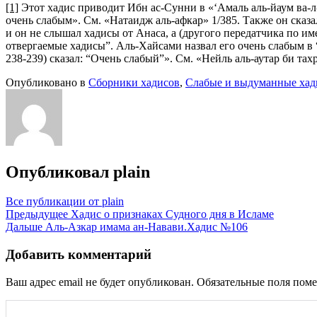
[1]
Этот хадис приводит Ибн ас-Сунни в «‘Амаль аль-йаум ва-л-
очень слабым». См. «Натаидж аль-афкар» 1/385. Также он сказа
и он не слышал хадисы от Анаса, а (другого передатчика по им
отвергаемые хадисы”. Аль-Хайсами назвал его очень слабым в 
238-239) сказал: “Очень слабый”». См. «Нейль аль-аутар би тах
Опубликовано в
Сборники хадисов
,
Слабые и выдуманные ха
Опубликовал
plain
Все публикации от plain
Навигация
Предыдущее
Хадис о признаках Судного дня в Исламе
Дальше
Аль-Азкар имама ан-Навави.Хадис №106
по
записям
Добавить комментарий
Ваш адрес email не будет опубликован.
Обязательные поля пом