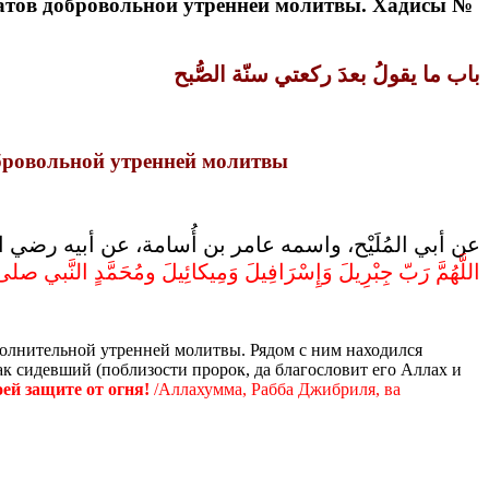
к’атов добровольной утренней молитвы. Хадисы №
باب ما يقولُ بعدَ ركعتي سنّة الصُّبح
ровольной утренней молитвы
عن أبي المُلَيْح، واسمه عامر بن أُسامة، عن أبيه رضي :
اللَّهُمَّ رَبّ جِبْرِيلَ وَإِسْرَافِيلَ وَمِيكائِيلَ ومُحَمَّدٍ النَّبي صل.
ополнительной утренней молитвы. Рядом с ним находился
как сидевший (поблизости пророк, да благословит его Аллах и
ей защите от огня!
/Аллахумма, Рабба Джибриля, ва