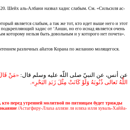
520. Шейх аль-Албани назвал хадис слабым. См. «Сильсиля ас-
торый является слабым, а так же тот, кто идет выше него и этот
у подкрепляющий хадис от ‘Аиши, но его иснад является очень
ым которому нельзя быть довольным и у которого нет почета».
чтением различных айатов Корана по желанию молящегося.
عن أنس، عن النبيّ صلى اللّه عليه وسلم قال‏:‏‏
‏مَنْ قَالَ 
اللَّهُ تَعالى ذُنُوبَهُ وَلَوْ كَانَتْ مِثْلَ زَبَدِ البَحْرِ‏»‏‏.‏‏
, кто перед утренней молитвой по пятницам будет трижды
окаяние /
Астагфиру-Ллаха аллязи ля иляха илля хуваль-Хаййа-