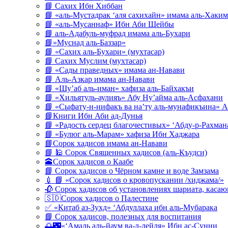
📘 Сахих Ибн Хиббан
📘 «аль-Мустадрак ‘аля сахихайн» имама аль-Хаким
📘 «аль-Мусаннаф» Ибн Аби Шейбы
📘 аль-Адабуль-муфрад имама аль-Бухари
📘»Муснад аль-Баззар»
📘 «Сахих аль-Бухари» (мухтасар)
📘 Сахих Муслим (мухтасар)
📘 «Сады праведных» имама ан-Навави
📘 Аль-Азкар имама ан-Навави
📘 «Шу’аб аль-иман» хафиза аль-Байхакъи
📘 «Хильятуль-аулияъ» Абу Ну’айма аль-Асфахани
📘 «Сыфату-н-нифакъ ва на’ту аль-мунафикъина» А
📘Книги Ибн Аби ад-Дунья
📘 «Радость сердец благочестивых» ‘Абду-р-Рахман
📘 «Булюг аль-Марам» хафиза Ибн Хаджара
📘Сорок хадисов имама ан-Навави
📘 🕌 Сорок Священных хадисов (аль-Къудси)
🕋Сорок хадисов о Каабе
📘 Сорок хадисов о Чёрном камне и воде Замзама
💉 📘 «Сорок хадисов о кровопускании /хиджама/»
🥀 Сорок хадисов об установлениях шариата, кас
🇸🇩Сорок хадисов о Палестине
✅ «Китаб аз-Зухд» ‘Абдуллаха ибн аль-Мубарака
📘 Сорок хадисов, полезных для воспитания
🌅🌃«‘Амаль аль-йаум ва-л-лейля» Ибн ас-Сунни