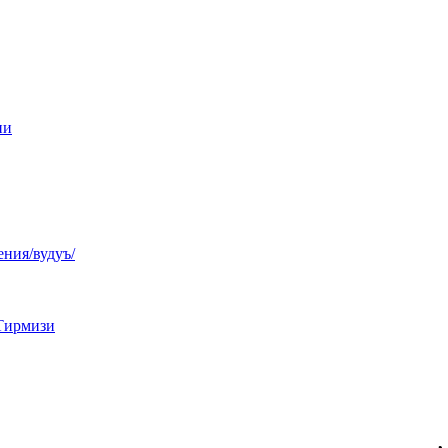
ни
ния/вудуъ/
Тирмизи