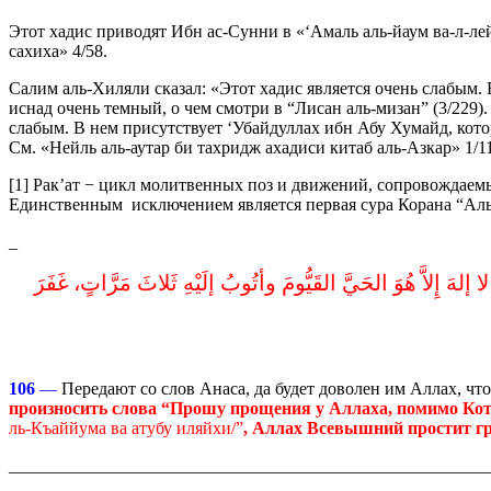
Этот хадис приводят Ибн ас-Сунни в «‘Амаль аль-йаум ва-л-ле
сахиха» 4/58.
Салим аль-Хиляли сказал: «Этот хадис является очень слабым. В
иснад очень темный, о чем смотри в “Лисан аль-мизан” (3/229)
слабым. В нем присутствует ‘Убайдуллах ибн Абу Хумайд, кото
См. «Нейль аль-аутар би тахридж ахадиси китаб аль-Азкар» 1/11
[1] Рак’ат − цикл молитвенных поз и движений, сопровождае
Единственным исключением является первая сура Корана “Аль-
_
«إلهَ إِلاَّ هُوَ الحَيَّ القَيُّومَ وأتُوبُ إلَيْهِ ثَلاثَ مَرَّاتٍ، غَفَرَ
106
—
Передают со слов Анаса, да будет доволен им Аллах, что
произносить слова “Прошу прощения у Аллаха, помимо Кото
ль-Къаййума ва атубу иляйхи/”
, Аллах Всевышний простит гр
_______________________________________________________