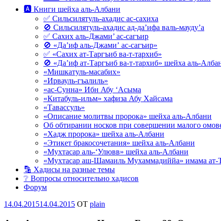
🅰 Книги шейха аль-Албани
✅ Сильсилятуль-ахадис ас-сахиха
🚫 Сильсилятуль-ахадис ад-да’ифа валь-мауду’а
✅ Сахих аль-Джами’ ас-сагъир
🚫 «Да’иф аль-Джами’ ас-сагъир»
✅ «Сахих ат-Таргъиб ва-т-тархиб»
🚫 «Да’иф ат-Таргъиб ва-т-тархиб» шейха аль-Алба
«Мишкатуль-масабих»
«Ирвауль-гъалиль»
«ас-Сунна» Ибн Абу ‘Асыма
«Китабуль-ильм» хафиза Абу Хайсама
«Тавассуль»
«Описание молитвы пророка» шейха аль-Албани
Об обтирании носков при совершении малого омове
«Хадж пророка» шейха аль-Албани
«Этикет бракосочетания» шейха аль-Албани
«Мухтасар аль-‘Улювв» шейха аль-Албани
«Мухтасар аш-Шамаиль Мухаммадиййа» имама ат-
🔡 Хадисы на разные темы
❔ Вопросы относительно хадисов
Форум
Опубликовано
14.04.2015
14.04.2015
OT
plain