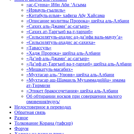
«ас-Сунна» Ибн Аби ‘Асыма
«Ирвауль-гъалиль»
«Китабуль-ильм» хафиза Абу Хайсама
«Описание молитвы Пророка» шейха аль-Албани
«Сахих аль-Джами’ ас-сагъир»
«Сахих ат-Таргъиб ва-т-тархиб»
«Сильсилятуль-ахадис ад-да’ифа валь-мауду’а»
«Сильсилятуль-ахадис ас-сахиха»
«Тавассуль»
«Хадж Пророка» шейха аль-Албани
«Да’иф аль-Джами’ ас-сагъир»
«Да’иф ат-Таргъиб ва-т-тархиб» шейха аль-Албани
«Мишкатуль-масабих»
«Мухтасар аль-‘Улювв» шейха аль-Албани
«Мухтасар аш-Шамаиль Мухаммадиййа» имама
ат-Тирмизи
«Этикет бракосочетания» шейха аль-Албани
Об обтирании носков при совершении малого
омовения/вудуъ/
Недостоверное в переводах
Обратная связь
Разное
Толкование Корана (тафсир)
Форум
Хадисы на разные темы