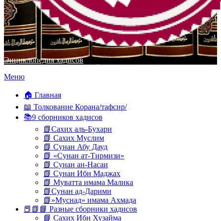
Энциклопедия хадисов
Перейти
Меню
к
содержимому
🏠 Главная
📖 Толкование Корана/тафсир/
📚9 сборников хадисов
📗Сахих аль-Бухари
📗 Сахих Муслим
📗 Сунан Абу Дауд
📗 «Сунан ат-Тирмизи»
📗 Сунан ан-Насаи
📗 Сунан Ибн Маджах
📗 Муватта имама Малика
📗Сунан ад-Дарими
📗»Муснад» имама Ахмада
📕📗📘 Разные сборники хадисов
📘 Сахих Ибн Хузайма