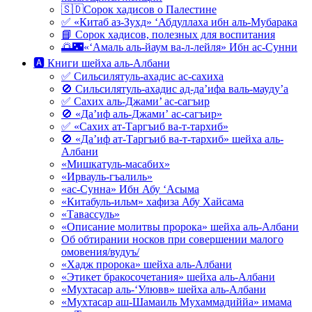
🇸🇩Сорок хадисов о Палестине
✅ «Китаб аз-Зухд» ‘Абдуллаха ибн аль-Мубарака
📘 Сорок хадисов, полезных для воспитания
🌅🌃«‘Амаль аль-йаум ва-л-лейля» Ибн ас-Сунни
🅰 Книги шейха аль-Албани
✅ Сильсилятуль-ахадис ас-сахиха
🚫 Сильсилятуль-ахадис ад-да’ифа валь-мауду’а
✅ Сахих аль-Джами’ ас-сагъир
🚫 «Да’иф аль-Джами’ ас-сагъир»
✅ «Сахих ат-Таргъиб ва-т-тархиб»
🚫 «Да’иф ат-Таргъиб ва-т-тархиб» шейха аль-
Албани
«Мишкатуль-масабих»
«Ирвауль-гъалиль»
«ас-Сунна» Ибн Абу ‘Асыма
«Китабуль-ильм» хафиза Абу Хайсама
«Тавассуль»
«Описание молитвы пророка» шейха аль-Албани
Об обтирании носков при совершении малого
омовения/вудуъ/
«Хадж пророка» шейха аль-Албани
«Этикет бракосочетания» шейха аль-Албани
«Мухтасар аль-‘Улювв» шейха аль-Албани
«Мухтасар аш-Шамаиль Мухаммадиййа» имама