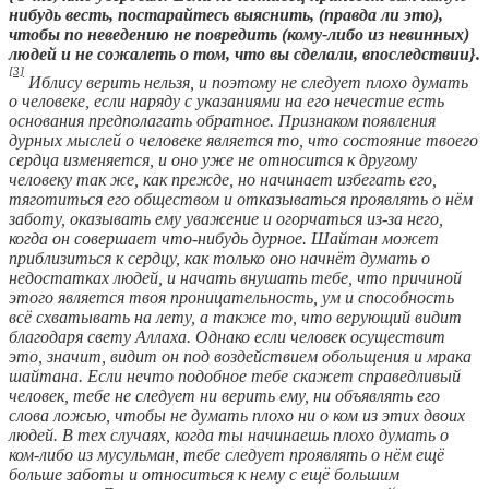
нибудь весть, постарайтесь выяснить, (правда ли это),
чтобы по неведению не повредить (кому-либо из невинных)
людей и не сожалеть о том, что вы сделали, впоследствии
}
.
[3]
Иблису верить нельзя, и поэтому не следует плохо думать
о человеке, если наряду с указаниями на его нечестие есть
основания предполагать обратное. Признаком появления
дурных мыслей о человеке является то, что состояние твоего
сердца изменяется, и оно уже не относится к другому
человеку так же, как прежде, но начинает избегать его,
тяготиться его обществом и отказываться проявлять о нём
заботу, оказывать ему уважение и огорчаться из-за него,
когда он совершает что-нибудь дурное. Шайтан может
приблизиться к сердцу, как только оно начнёт думать о
недостатках людей, и начать внушать тебе, что причиной
этого является твоя проницательность, ум и способность
всё схватывать на лету, а также то, что верующий видит
благодаря свету Аллаха. Однако если человек осуществит
это, значит, видит он под воздействием обольщения и мрака
шайтана. Если нечто подобное тебе скажет справедливый
человек, тебе не следует ни верить ему, ни объявлять его
слова ложью, чтобы не думать плохо ни о ком из этих двоих
людей. В тех случаях, когда ты начинаешь плохо думать о
ком-либо из мусульман, тебе следует проявлять о нём ещё
больше заботы и относиться к нему с ещё большим