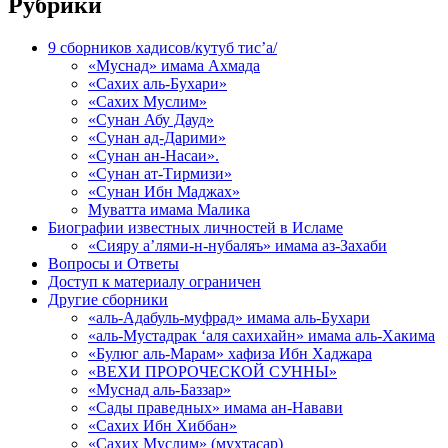
Рубрики
9 сборников хадисов/кутуб тис’а/
«Муснад» имама Ахмада
«Сахих аль-Бухари»
«Сахих Муслим»
«Сунан Абу Дауд»
«Сунан ад-Дарими»
«Сунан ан-Насаи».
«Сунан ат-Тирмизи»
«Сунан Ибн Маджах»
Муватта имама Малика
Биографии известных личностей в Исламе
«Сияру а’лями-н-нубаляъ» имама аз-Захаби
Вопросы и Ответы
Доступ к материалу ограничен
Другие сборники
«аль-Адабуль-муфрад» имама аль-Бухари
«аль-Мустадрак ‘аля сахихайн» имама аль-Хакима
«Булюг аль-Марам» хафиза Ибн Хаджара
«ВЕХИ ПРОРОЧЕСКОЙ СУННЫ»
«Муснад аль-Баззар»
«Сады праведных» имама ан-Навави
«Сахих Ибн Хиббан»
«Сахих Муслим» (мухтасар)