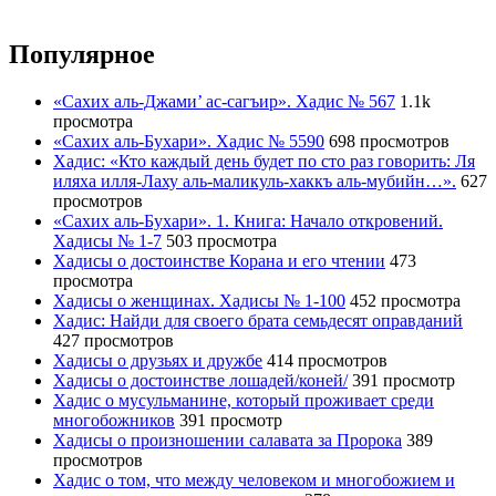
Популярное
«Сахих аль-Джами’ ас-сагъир». Хадис № 567
1.1k
просмотра
«Сахих аль-Бухари». Хадис № 5590
698 просмотров
Хадис: «Кто каждый день будет по сто раз говорить: Ля
иляха илля-Лаху аль-маликуль-хаккъ аль-мубийн…».
627
просмотров
«Сахих аль-Бухари». 1. Книга: Начало откровений.
Хадисы № 1-7
503 просмотра
Хадисы о достоинстве Корана и его чтении
473
просмотра
Хадисы о женщинах. Хадисы № 1-100
452 просмотра
Хадис: Найди для своего брата семьдесят оправданий
427 просмотров
Хадисы о друзьях и дружбе
414 просмотров
Хадисы о достоинстве лошадей/коней/
391 просмотр
Хадис о мусульманине, который проживает среди
многобожников
391 просмотр
Хадисы о произношении салавата за Пророка
389
просмотров
Хадис о том, что между человеком и многобожием и