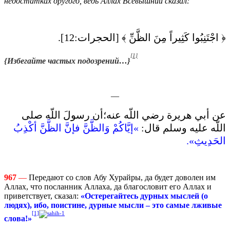
недостатках другого, ведь Аллах Всевышний сказал:
﴿ ‏اجْتَنِبُوا كَثِيراً مِنَ الظَّنِّ‏ ﴾‏ ‏[‏الحجرات‏:‏12‏]‏‏.‏
[1]
{
Избегайте частых подозрений…
}
—
عن أبي هريرة رضي اللّه عنه؛أن رسولَ اللّه صلى
اللّه عليه وسلم قال‏:‏
‏»‏إيَّاكُمْ وَالظَّنَّ فإنَّ الظَّنَّ أكْذِبُ
الحَدِيثِ‏»‏‏.‏
967
—
Передают со слов Абу Хурайры, да будет доволен им
Аллах, что посланник Аллаха, да благословит его Аллах и
приветствует, сказал:
«Остерегайтесь дурных мыслей (о
людях), ибо, поистине, дурные мысли – это самые лживые
[1]
слова!»