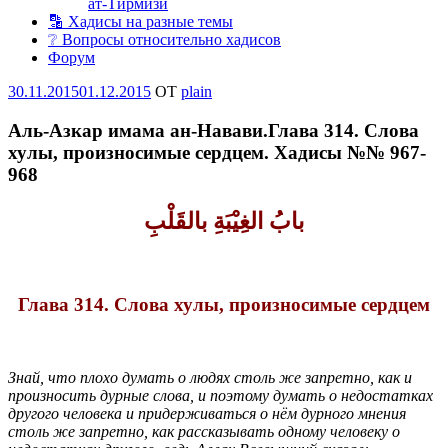
ат-Тирмизи
🔡 Хадисы на разные темы
❔ Вопросы относительно хадисов
Форум
Опубликовано
30.11.2015
01.12.2015
OT
plain
Аль-Азкар имама ан-Навави.Глава 314. Слова
хулы, произносимые сердцем. Хадисы №№ 967-
968
بابُ الغِيْبَةِ بالقَلْبِ
Глава 314. Слова хулы, произносимые сердцем
Знай, что плохо думать о людях столь же запретно, как и
произносить дурные слова, и поэтому думать о недостатках
другого человека и придерживаться о нём дурного мнения
столь же запретно, как рассказывать одному человеку о