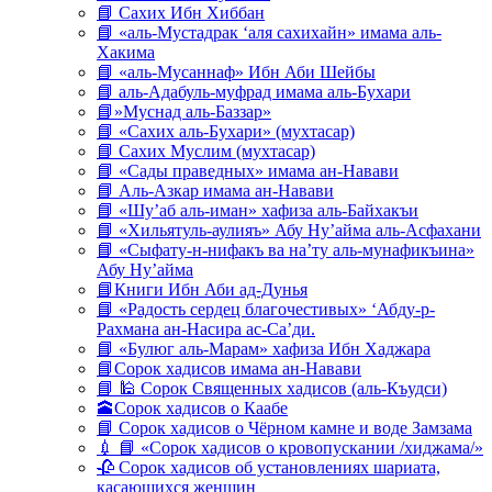
📘 Сахих Ибн Хиббан
📘 «аль-Мустадрак ‘аля сахихайн» имама аль-
Хакима
📘 «аль-Мусаннаф» Ибн Аби Шейбы
📘 аль-Адабуль-муфрад имама аль-Бухари
📘»Муснад аль-Баззар»
📘 «Сахих аль-Бухари» (мухтасар)
📘 Сахих Муслим (мухтасар)
📘 «Сады праведных» имама ан-Навави
📘 Аль-Азкар имама ан-Навави
📘 «Шу’аб аль-иман» хафиза аль-Байхакъи
📘 «Хильятуль-аулияъ» Абу Ну’айма аль-Асфахани
📘 «Сыфату-н-нифакъ ва на’ту аль-мунафикъина»
Абу Ну’айма
📘Книги Ибн Аби ад-Дунья
📘 «Радость сердец благочестивых» ‘Абду-р-
Рахмана ан-Насира ас-Са’ди.
📘 «Булюг аль-Марам» хафиза Ибн Хаджара
📘Сорок хадисов имама ан-Навави
📘 🕌 Сорок Священных хадисов (аль-Къудси)
🕋Сорок хадисов о Каабе
📘 Сорок хадисов о Чёрном камне и воде Замзама
💉 📘 «Сорок хадисов о кровопускании /хиджама/»
🥀 Сорок хадисов об установлениях шариата,
касающихся женщин