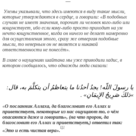
—
Улемы указывали, что здесь имеются в виду такие мысли,
которые утверждаются в сердце, и говорили: «В подобных
случаях не имеет значения, порочит ли человек кого-либо или
кощунствует, ибо если кому-либо просто приходит на ум
нечто кощунственное, когда он ничего не делает намеренно
для осуществления этого, сразу же отвергая подобные
мысли, то неверным он не является и никакой
ответственности не понесёт».
В главе о наущениях шайтана мы уже приводили хадис, в
котором сообщалось, что однажды люди сказали:
يا رسولَ اللّه‏!‏ يجدُ أحدُنا ما يتعاظمُ أن يتكلَّمَ به، قال‏:‏
‏»‏ذلكَ صَرِيحُ الإِيمَانِ‏»‏ .‏
«
О посланник Аллаха, да благословит его Аллах и
приветствует, некоторые из нас ощущают то, о чём
опасаются даже и говорить», (на что пророк, да
благословит его Аллах и приветствует,) ответил так:
[1]
«Это и есть чистая вера».