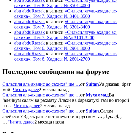
abu abduRrazak
к записи
«Сильсилятуль-ахадис ас-
сахиха». Том 8. Хадисы № 3501-4000
abu abduRrazak
к записи
«Сильсилятуль-ахадис ас-
сахиха». Том 7. Хадисы № 3401-3500
abu abduRrazak
к записи
«Сильсилятуль-ахадис ас-
сахиха». Том 7. Хадисы № 3301-3400
abu abduRrazak
к записи
«Сильсилятуль-ахадис ас-
сахиха». Том 7. Хадисы №№ 3101-3200
abu abduRrazak
к записи
«Сильсилятуль-ахадис ас-
сахиха». Том 6. Хадисы № 2901-3000
abu abduRrazak
к записи
«Сильсилятуль-ахадис ас-
сахиха». Том 6. Хадисы № 2601-2700
Последние сообщения на форуме
Сильсиля аль-ахадис ас-сахиха" ше …
от
Sultan
Уа джазак, брат
мой.
Читать далее
2 месяца назад
Сильсиля аль-ахадис ас-сахиха" ше …
от
Мухаммад
Ва
‘алейкум салям ва рахмату-Ллахи ва баракатух! там во второй
ча …
Читать далее
2 месяца назад
Сильсиля аль-ахадис ас-сахиха" ше …
от
Sultan
.Салам
алейкум ? Здесь разве нет опечатки в русском وبك نحيا وب
…
Читать далее
2 месяца назад