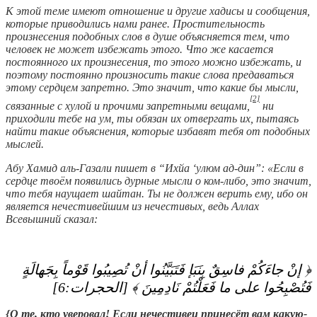
К этой теме имеют отношение и другие хадисы и сообщения,
которые приводились нами ранее. Простительность
произнесения подобных слов в душе объясняется тем, что
человек не может избежать этого. Что же касается
постоянного их произнесения, то этого можно избежать, и
поэтому постоянно произносить такие слова предаваться
этому сердцем запретно. Это значит, что какие бы мысли,
[2]
связанные с хулой и прочими запретными вещами,
ни
приходили тебе на ум, ты обязан их отвергать их, пытаясь
найти такие объяснения, которые избавят тебя от подобных
мыслей.
Абу Хамид аль-Газали пишет в “Ихйа ‘улюм ад-дин”: «Если в
сердце твоём появились дурные мысли о ком-либо, это значит,
что тебя наущает шайтан. Ты не должен верить ему, ибо он
является нечестивейшим из нечестивых, ведь Аллах
Всевышний сказал:
﴿ ‏إنْ جاءَكُمْ فاسِقٌ بِنَبَإ فَتَبَيَّنُوا أنْ تُصِيبُوا قَوْماً بِجَهالَةٍ
فَتُصْبِحُوا على ما فَعَلْتُمْ نَادِمِينَ‏ ﴾‏ ‏[‏الحجرات‏:‏6‏]‏
{
О те, кто уверовал! Если нечестивец принесёт вам какую-