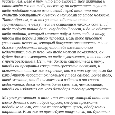
уважением. Дело в том, что это вызовет гнев шайтана и
оттолкнёт его от тебя, поскольку он перестанет внушать
тебе подобные мысли из опасений перед тем, что ты
станешь обращаться к Аллаху с мольбами за этого человека.
Таким образом, если ты узнаешь об оплошности
мусульманина, в чём у тебя не останется никаких сомнений,
тебе следует тайно дать ему добрый совет, и да не обманет
тебя шайтан, который станет побуждать тебя к тому,
чтобы ты порочил этого человека. Если тебе придётся
увещевать человека, который допустил оплошность, ты не
должен радоваться тому, что тебе известно о его
недостатке, в силу чего, как тебе может показаться, он
будет должен смотреть на тебя с уважением, а ты на него –
с пренебрежением. Нет, ты должен стремиться к тому,
чтобы он прекратил совершать греховные поступки, и
испытывать такое же огорчение, как и в том случае, если бы
какой-нибудь недостаток появился у тебя самого. Более того,
твоё желание, чтобы человек сам избавился от своего
недостатка, должно быть более сильным, чем желание,
чтобы он избавился от него благодаря твоему увещеванию».
Мы уже упоминали о том, что человеку, который начинает
плохо думать о ком-нибудь другом, следует пресекать
подобные мысли, если он не преследует целей, одобряемых
шариатом. Если же он преследует такую цель, то думать о