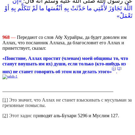
عن رسول اللّه صلى اللّه عليه وسلم أنه قال‏:
‏ ‏»‏إنَّ
اللَّهَ تَجَاوَزَ لأُمَّتِي ما حَدَّثَتْ بِهِ أنْفُسَها ما لَمْ تَتَكَلَّم بِهِ أوْ
تَعْمَلْ‏»‏
968
—
Передают со слов Абу Хурайры, да будет доволен им
Аллах, что посланник Аллаха, да благословит его Аллах и
приветствует, сказал:
«Поистине, Аллах простит (членам) моей общины то, что
станут внушать им их) души, если только (кто-нибудь из
[1]
[2]
них) не станет говорить об этом или делать этого»
.
______________________________________________
[1]
Это значит, что Аллах не станет взыскивать с мусульман за
греховные помыслы.
[2]
Этот хадис пр
иводят аль-Бухари 5296 и Муслим 127.