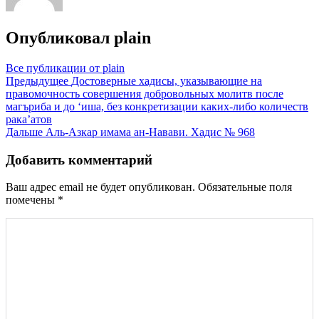
Опубликовал
plain
Все публикации от plain
Навигация
Предыдущее
Достоверные хадисы, указывающие на
правомочность совершения добровольных молитв после
по
магъриба и до ‘иша, без конкретизации каких-либо количеств
записям
рака’атов
Дальше
Аль-Азкар имама ан-Навави. Хадис № 968
Добавить комментарий
Ваш адрес email не будет опубликован.
Обязательные поля
помечены
*