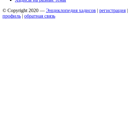
© Copyright 2020 —
Энциклопедия хадисов
|
регистрация
|
профиль
|
обратная связь
Wisteria Theme by
WPFriendship
⋅
Powered by
WordPress