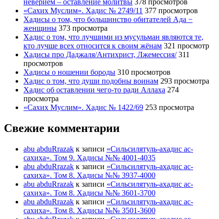
неверием – оставление молитвы
378 просмотров
«Сахих Муслим». Хадис № 2749/11
377 просмотров
Хадисы о том, что большинство обитателей Ада −
женщины
373 просмотра
Хадис о том, что лучшими из мусульман являются те,
кто лучше всех относится к своим жёнам
321 просмотр
Хадисы про Даджаля/Антихрист, Лжемессия/
311
просмотров
Хадисы о ношении бороды
310 просмотров
Хадис о том, что души подобны воинам
293 просмотра
Хадис об оставлении чего-то ради Аллаха
274
просмотра
«Сахих Муслим». Хадис № 1422/69
253 просмотра
Свежие комментарии
abu abduRrazak
к записи
«Сильсилятуль-ахадис ас-
сахиха». Том 9. Хадисы №№ 4001-4035
abu abduRrazak
к записи
«Сильсилятуль-ахадис ас-
сахиха». Том 8. Хадисы №№ 3937-4000
abu abduRrazak
к записи
«Сильсилятуль-ахадис ас-
сахиха». Том 8. Хадисы №№ 3601-3700
abu abduRrazak
к записи
«Сильсилятуль-ахадис ас-
сахиха». Том 8. Хадисы №№ 3501-3600