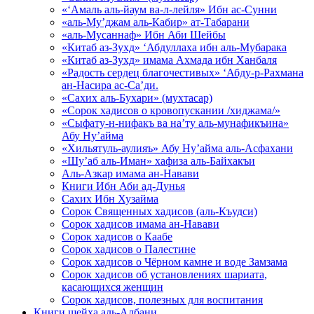
«‘Амаль аль-йаум ва-л-лейля» Ибн ас-Сунни
«аль-Му’джам аль-Кабир» ат-Табарани
«аль-Мусаннаф» Ибн Аби Шейбы
«Китаб аз-Зухд» ‘Абдуллаха ибн аль-Мубарака
«Китаб аз-Зухд» имама Ахмада ибн Ханбаля
«Радость сердец благочестивых» ‘Абду-р-Рахмана
ан-Насира ас-Са’ди.
«Сахих аль-Бухари» (мухтасар)
«Сорок хадисов о кровопускании /хиджама/»
«Сыфату-н-нифакъ ва на’ту аль-мунафикъина»
Абу Ну’айма
«Хильятуль-аулияъ» Абу Ну’айма аль-Асфахани
«Шу’аб аль-Иман» хафиза аль-Байхакъи
Аль-Азкар имама ан-Навави
Книги Ибн Аби ад-Дунья
Сахих Ибн Хузайма
Сорок Священных хадисов (аль-Къудси)
Сорок хадисов имама ан-Навави
Сорок хадисов о Каабе
Сорок хадисов о Палестине
Сорок хадисов о Чёрном камне и воде Замзама
Сорок хадисов об установлениях шариата,
касающихся женщин
Сорок хадисов, полезных для воспитания
Книги шейха аль-Албани