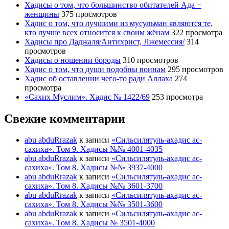
Хадисы о том, что большинство обитателей Ада −
женщины
375 просмотров
Хадис о том, что лучшими из мусульман являются те,
кто лучше всех относится к своим жёнам
322 просмотра
Хадисы про Даджаля/Антихрист, Лжемессия/
314
просмотров
Хадисы о ношении бороды
310 просмотров
Хадис о том, что души подобны воинам
295 просмотров
Хадис об оставлении чего-то ради Аллаха
274
просмотра
«Сахих Муслим». Хадис № 1422/69
253 просмотра
Свежие комментарии
abu abduRrazak
к записи
«Сильсилятуль-ахадис ас-
сахиха». Том 9. Хадисы №№ 4001-4035
abu abduRrazak
к записи
«Сильсилятуль-ахадис ас-
сахиха». Том 8. Хадисы №№ 3937-4000
abu abduRrazak
к записи
«Сильсилятуль-ахадис ас-
сахиха». Том 8. Хадисы №№ 3601-3700
abu abduRrazak
к записи
«Сильсилятуль-ахадис ас-
сахиха». Том 8. Хадисы №№ 3501-3600
abu abduRrazak
к записи
«Сильсилятуль-ахадис ас-
сахиха». Том 8. Хадисы № 3501-4000