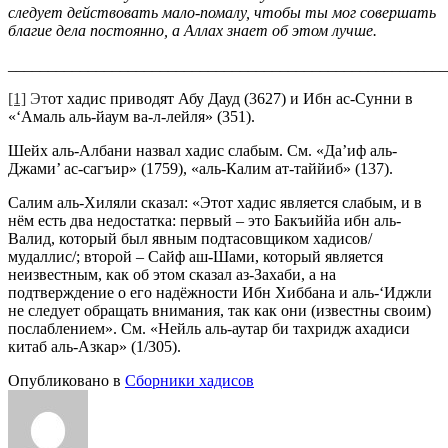
следует действовать мало-помалу, чтобы ты мог совершать
благие дела постоянно, а Аллах знает об этом лучше.
_______________________________________________________
[1]
Эт
от хадис приводят Абу Дауд (3627) и Ибн ас-Сунни в
«‘Амаль аль-йаум ва-л-лейля» (351).
Шейх аль-Албани назвал хадис слабым. См. «Да’иф аль-
Джами’ ас-сагъир» (1759), «аль-Калим ат-таййиб» (137).
Салим аль-Хиляли сказал: «Этот хадис является слабым, и в
нём есть два недостатка: первый – это Бакъиййа ибн аль-
Валид, который был явным подтасовщиком хадисов/
мудаллис/; второй – Сайф аш-Шами, который является
неизвестным, как об этом сказал аз-Захаби, а на
подтверждение о его надёжности Ибн Хиббана и аль-‘Иджли
не следует обращать внимания, так как они (известны своим)
послаблением». См. «Нейль аль-аутар би тахридж ахадиси
китаб аль-Азкар» (1/305).
Опубликовано в
Сборники хадисов