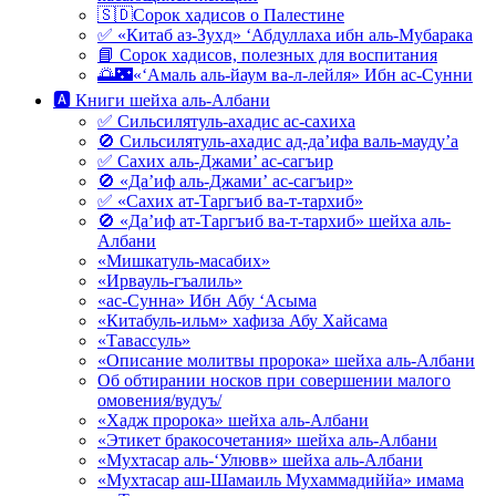
🇸🇩Сорок хадисов о Палестине
✅ «Китаб аз-Зухд» ‘Абдуллаха ибн аль-Мубарака
📘 Сорок хадисов, полезных для воспитания
🌅🌃«‘Амаль аль-йаум ва-л-лейля» Ибн ас-Сунни
🅰 Книги шейха аль-Албани
✅ Сильсилятуль-ахадис ас-сахиха
🚫 Сильсилятуль-ахадис ад-да’ифа валь-мауду’а
✅ Сахих аль-Джами’ ас-сагъир
🚫 «Да’иф аль-Джами’ ас-сагъир»
✅ «Сахих ат-Таргъиб ва-т-тархиб»
🚫 «Да’иф ат-Таргъиб ва-т-тархиб» шейха аль-
Албани
«Мишкатуль-масабих»
«Ирвауль-гъалиль»
«ас-Сунна» Ибн Абу ‘Асыма
«Китабуль-ильм» хафиза Абу Хайсама
«Тавассуль»
«Описание молитвы пророка» шейха аль-Албани
Об обтирании носков при совершении малого
омовения/вудуъ/
«Хадж пророка» шейха аль-Албани
«Этикет бракосочетания» шейха аль-Албани
«Мухтасар аль-‘Улювв» шейха аль-Албани
«Мухтасар аш-Шамаиль Мухаммадиййа» имама