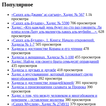
Популярное
«Сахих аль-Джами’ ас-сагъир». Хадис № 567
1.1k
просмотра
«Сахих аль-Бухари». Хадис № 5590
706 просмотров
Хадис: «Кто каждый день будет по сто раз говорить: Ля
иляха илля-Лаху аль-маликуль-хаккъ аль-мубийн…».
628
просмотров
«Сахих аль-Бухари». 1. Книга: Начало откровений.
Хадисы № 1-7
505 просмотров
Хадисы о достоинстве Корана и его чтении
478
просмотров
Хадисы о женщинах. Хадисы № 1-100
455 просмотров
Хадис: Найди для своего брата семьдесят оправданий
435 просмотров
Хадисы о друзьях и дружбе
418 просмотров
Хадис о мусульманине, который проживает среди
многобожников
392 просмотра
Хадисы о достоинстве лошадей/коней/
391 просмотр
Хадисы о произношении салавата за Пророка
390
просмотров
Хадис о том, что между человеком и многобожием и
неверием – оставление молитвы
380 просмотров
«Сахих Муслим». Хадис № 2749/11
379 просмотров