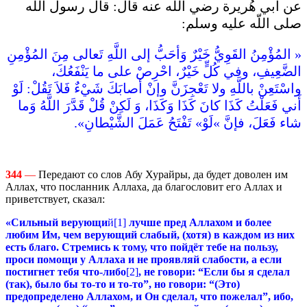
عن أبي هُريرة رضي اللّه عنه قال‏:‏ قال رسول اللّه
صلى اللّه عليه وسلم‏:
«‏ المُؤْمِنُ القَوِيُّ خَيْرٌ وَأحَبُّ إلى اللَّهِ تَعالى مِنَ المُؤْمِنِ
الضَّعِيفِ، وفي كُلٍّ خَيْرٌ، احْرِصْ على ما يَنْفَعُكَ،
واسْتَعِنْ باللَّهِ ولا تَعْجِزَنَّ وإنْ أصابَكَ شَيْءٌ فَلاَ تَقُلْ‏:‏ لَوْ
أَني فَعَلْتُ كَذَا كانَ كَذَا وَكَذَا، وَ لَكِنْ قُلْ قَدَّرَ اللَّهُ وَما
شاء فَعَلَ، فإنَّ ‏»‏لَوْ‏»‏ تَفْتَحُ عَمَلَ الشَّيْطانِ‏»‏‏.‏‏
344
—
Передают со слов Абу Хурайры, да будет доволен им
Аллах, что посланник Аллаха, да благословит его Аллах и
приветствует, сказал:
«Сильный верующи
й[1]
лучше пред Аллахом и более
любим Им, чем верующий слабый, (хотя) в каждом из них
есть благо. Стремись к тому, что пойдёт тебе на пользу,
проси помощи у Аллаха и не проявляй слабости, а если
постигнет тебя что-либо
[2]
, не говори: “Если бы я сделал
(так), было бы то-то и то-то”, но говори: “(Это)
предопределено Аллахом, и Он сделал, что пожелал”, ибо,