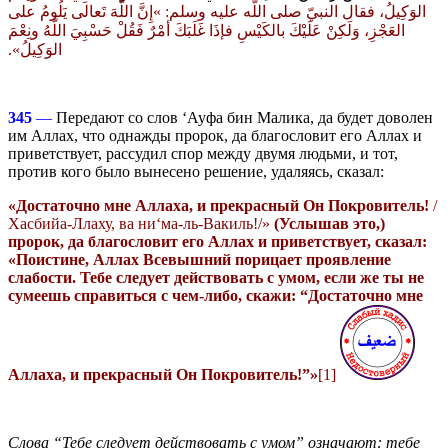
الوَكِيلُ، فقال النبيّ صلى اللّه عليه وسلم‏:‏ ‏»‏إِنَّ اللَّهَ تَعالى يَلُومُ على
العَجْزِ، وَلَكِنْ عَلَيْكَ بالكَيْسِ فإذَا غَلَبَكَ أمْرٌ فَقُلْ حَسْبِيَ اللَّهُ ونِعْمَ
الوَكِيلُ‏»‏‏.‏
345
—
Передают со слов ‘Ауфа бин Малика, да будет доволен
им Аллах, что однажды пророк, да благословит его Аллах и
приветствует, рассудил спор между двумя людьми, и тот,
против кого было вынесено решение, удаляясь, сказал:
«Достаточно мне Аллаха, и прекрасный Он Покровитель!
/
Хасбийа-Ллаху, ва ни‘ма-ль-Вакиль!/»
(Услышав это,)
пророк,
да благословит его Аллах и приветствует
, сказал:
«Поистине, Аллах Всевышний порицает проявление
слабости. Тебе следует действовать с умом, если же ты не
сумеешь справиться с чем-либо, скажи: “Достаточно мне
Аллаха, и прекрасный Он Покровитель!”»
[1]
Слова “Тебе следует действовать с умом” означают: тебе