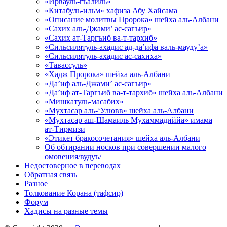
«Ирвауль-гъалиль»
«Китабуль-ильм» хафиза Абу Хайсама
«Описание молитвы Пророка» шейха аль-Албани
«Сахих аль-Джами’ ас-сагъир»
«Сахих ат-Таргъиб ва-т-тархиб»
«Сильсилятуль-ахадис ад-да’ифа валь-мауду’а»
«Сильсилятуль-ахадис ас-сахиха»
«Тавассуль»
«Хадж Пророка» шейха аль-Албани
«Да’иф аль-Джами’ ас-сагъир»
«Да’иф ат-Таргъиб ва-т-тархиб» шейха аль-Албани
«Мишкатуль-масабих»
«Мухтасар аль-‘Улювв» шейха аль-Албани
«Мухтасар аш-Шамаиль Мухаммадиййа» имама
ат-Тирмизи
«Этикет бракосочетания» шейха аль-Албани
Об обтирании носков при совершении малого
омовения/вудуъ/
Недостоверное в переводах
Обратная связь
Разное
Толкование Корана (тафсир)
Форум
Хадисы на разные темы