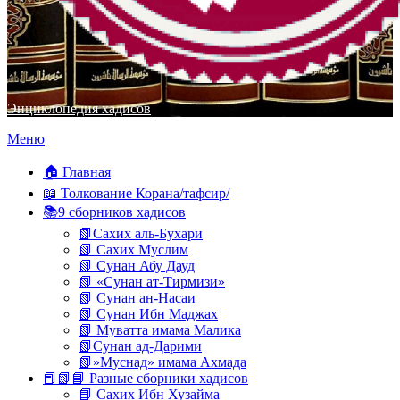
Энциклопедия хадисов
Перейти
Меню
к
содержимому
🏠 Главная
📖 Толкование Корана/тафсир/
📚9 сборников хадисов
📗Сахих аль-Бухари
📗 Сахих Муслим
📗 Сунан Абу Дауд
📗 «Сунан ат-Тирмизи»
📗 Сунан ан-Насаи
📗 Сунан Ибн Маджах
📗 Муватта имама Малика
📗Сунан ад-Дарими
📗»Муснад» имама Ахмада
📕📗📘 Разные сборники хадисов
📘 Сахих Ибн Хузайма