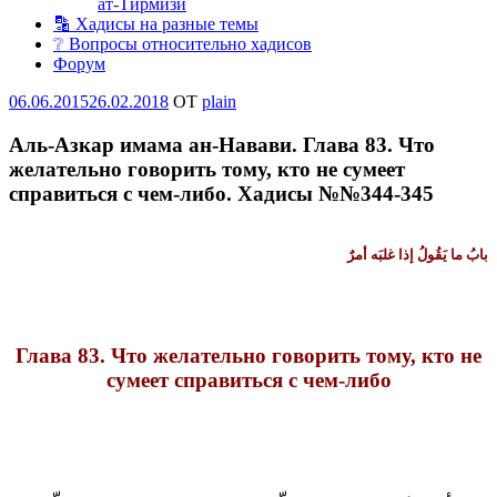
ат-Тирмизи
🔡 Хадисы на разные темы
❔ Вопросы относительно хадисов
Форум
Опубликовано
06.06.2015
26.02.2018
OT
plain
Аль-Азкар имама ан-Навави. Глава 83. Что
желательно говорить тому, кто не сумеет
справиться с чем-либо. Хадисы №№344-345
بابُ ما يَقُولُ إذا غلبَه
أمرٌ
Глава 83. Что желательно говорить тому, кто не
сумеет справиться с чем-либо