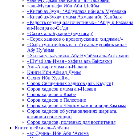
«аль-Му’джам аль-Кабир» ат-Табарани
«аль-Мусаннаф» Ибн Аби Шейбы
«Китаб аз-Зухд» ‘Абдуллаха ибн аль-Мубарака
«Китаб аз-Зухд» имама Ахмада ибн Ханбаля
«Радость сердец благочестивых» ‘Абду-р-Рахмана
ан-Насира ас-Са’ди.
«Сахих аль-Бухари» (мухтасар)
«Сорок хадисов о кровопускании /хиджама/»
«Сыфату-н-нифакъ ва на’ту аль-мунафикъина»
Абу Ну’айма
«Хильятуль-аулияъ» Абу Ну’айма аль-Асфахани
«Шу’аб аль-Иман» хафиза аль-Байхакъи
Аль-Азкар имама ан-Навави
Книги Ибн Аби ад-Дунья
Сахих Ибн Хузайма
Сорок Священных хадисов (аль-Къудси)
Сорок хадисов имама ан-Навави
Сорок хадисов о Каабе
Сорок хадисов о Палестине
Сорок хадисов о Чёрном камне и воде Замзама
Сорок хадисов об установлениях шариата,
касающихся женщин
Сорок хадисов, полезных для воспитания
Книги шейха аль-Албани
«ас-Сунна» Ибн Аби ‘Асыма