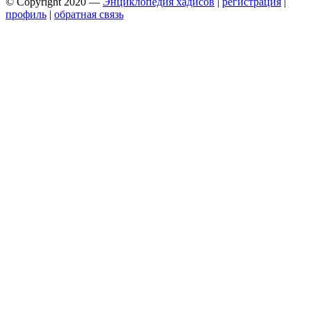
© Copyright 2020 —
Энциклопедия хадисов
|
регистрация
|
профиль
|
обратная связь
Wisteria Theme by
WPFriendship
⋅
Powered by
WordPress