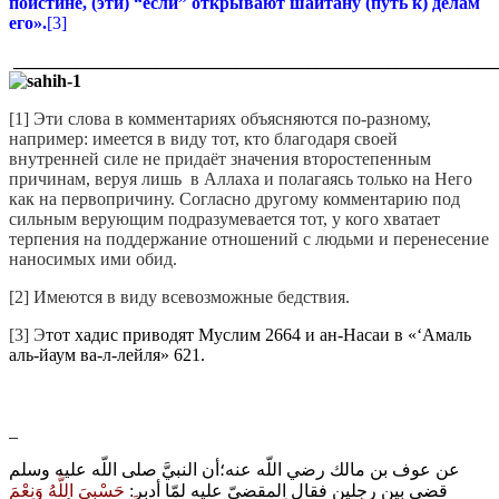
поистине, (эти) “если” открывают шайтану (путь к) делам
его».
[3]
______________________________________________________
[1] Эти слова в комментариях объясняются по-разному,
например: имеется в виду тот, кто благодаря своей
внутренней силе не придаёт значения второстепенным
причинам, веруя лишь в Аллаха и полагаясь только на Него
как на первопричину. Согласно другому комментарию под
сильным верующим подразумевается тот, у кого хватает
терпения на поддержание отношений с людьми и перенесение
наносимых ими обид.
[2] Имеются в виду всевозможные бедствия.
[3] Э
тот хадис приводят Муслим 2664 и ан-Насаи в «‘Амаль
аль-йаум ва-л-лейля» 621.
_
عن عوف بن مالك رضي اللّه عنه؛أن النبيَّ صلى اللّه عليه وسلم
قضى بين رجلين فقال المقضيّ عليه لمّا أدبر‏:‏
حَسْبِيَ اللَّهُ وَنِعْمَ