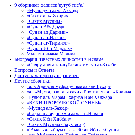
9 сборников хадисов/кутуб тис’а/
«Муснад» имама Ахмада
«Сахих аль-Бухари»
«Сахих Муслим»
«Сунан Абу Дауд»
«Сунан ад-Дарими»
«Сунан ан-Насаи».
«Сунан ат-Тирмизи»
«Сунан Ибн Маджах»
Муватта имама Малика
Биографии известных личностей в Исламе
«Сияру а’лями-н-нубаляъ» имама аз-Захаби
Вопросы и Ответы
Доступ к материалу ограничен
Другие сборники
«аль-Адабуль-муфрад» имама аль-Бухари
«аль-Мустадрак ‘аля сахихайн» имама аль-Хакима
«Булюг аль-Марам» хафиза Ибн Хаджара
«ВЕХИ ПРОРОЧЕСКОЙ СУННЫ»
«Муснад аль-Баззар»
«Сады праведных» имама ан-Навави
«Сахих Ибн Хиббан»
«Сахих Муслим» (мухтасар)
«‘Амаль аль-йаум ва-л-лейля» Ибн ас-Сунни