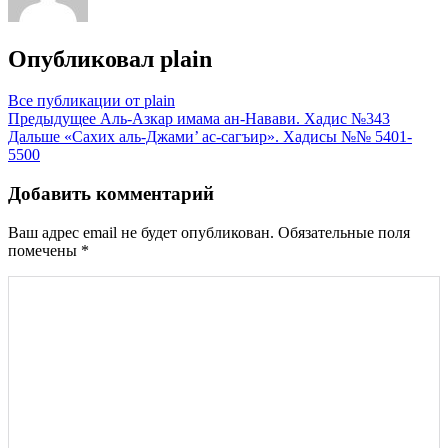
Опубликовал
plain
Все публикации от plain
Навигация
Предыдущее
Аль-Азкар имама ан-Навави. Хадис №343
Дальше
«Сахих аль-Джами’ ас-сагъир». Хадисы №№ 5401-
по
5500
записям
Добавить комментарий
Ваш адрес email не будет опубликован.
Обязательные поля
помечены
*