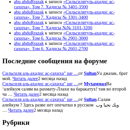
abu abduRrazak
к записи
«Сильсилятуль-ахадис ас-
сахиха». Том 7. Хадисы № 3401-3500
abu abduRrazak
к записи
«Сильсилятуль-ахадис ас-
сахиха». Том 7. Хадисы № 3301-3400
abu abduRrazak
к записи
«Сильсилятуль-ахадис ас-
сахиха». Том 7. Хадисы №№ 3101-3200
abu abduRrazak
к записи
«Сильсилятуль-ахадис ас-
сахиха». Том 6. Хадисы № 2901-3000
abu abduRrazak
к записи
«Сильсилятуль-ахадис ас-
сахиха». Том 6. Хадисы № 2601-2700
Последние сообщения на форуме
Сильсиля аль-ахадис ас-сахиха" ше …
от
Sultan
Уа джазак, брат
мой.
Читать далее
2 месяца назад
Сильсиля аль-ахадис ас-сахиха" ше …
от
Мухаммад
Ва
‘алейкум салям ва рахмату-Ллахи ва баракатух! там во второй
ча …
Читать далее
2 месяца назад
Сильсиля аль-ахадис ас-сахиха" ше …
от
Sultan
.Салам
алейкум ? Здесь разве нет опечатки в русском وبك نحيا وب
…
Читать далее
2 месяца назад
Рубрики