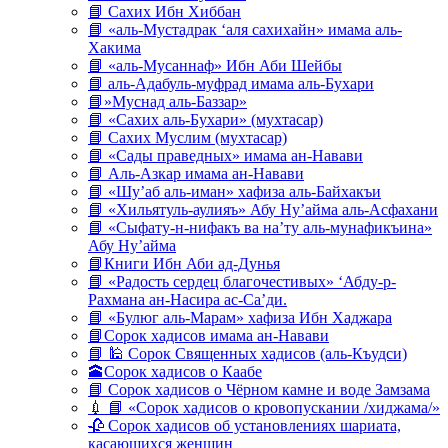
📘 Сахих Ибн Хиббан
📘 «аль-Мустадрак ‘аля сахихайн» имама аль-
Хакима
📘 «аль-Мусаннаф» Ибн Аби Шейбы
📘 аль-Адабуль-муфрад имама аль-Бухари
📘»Муснад аль-Баззар»
📘 «Сахих аль-Бухари» (мухтасар)
📘 Сахих Муслим (мухтасар)
📘 «Сады праведных» имама ан-Навави
📘 Аль-Азкар имама ан-Навави
📘 «Шу’аб аль-иман» хафиза аль-Байхакъи
📘 «Хильятуль-аулияъ» Абу Ну’айма аль-Асфахани
📘 «Сыфату-н-нифакъ ва на’ту аль-мунафикъина»
Абу Ну’айма
📘Книги Ибн Аби ад-Дунья
📘 «Радость сердец благочестивых» ‘Абду-р-
Рахмана ан-Насира ас-Са’ди.
📘 «Булюг аль-Марам» хафиза Ибн Хаджара
📘Сорок хадисов имама ан-Навави
📘 🕌 Сорок Священных хадисов (аль-Къудси)
🕋Сорок хадисов о Каабе
📘 Сорок хадисов о Чёрном камне и воде Замзама
💉 📘 «Сорок хадисов о кровопускании /хиджама/»
🥀 Сорок хадисов об установлениях шариата,
касающихся женщин