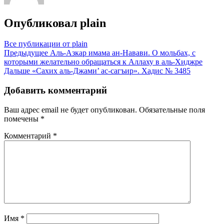
Опубликовал
plain
Все публикации от plain
Навигация
Предыдущее
Аль-Азкар имама ан-Навави. О мольбах, с
которыми желательно обращаться к Аллаху в аль-Хиджре
по
Дальше
«Сахих аль-Джами’ ас-сагъир». Хадис № 3485
записям
Добавить комментарий
Ваш адрес email не будет опубликован.
Обязательные поля
помечены
*
Комментарий
*
Имя
*