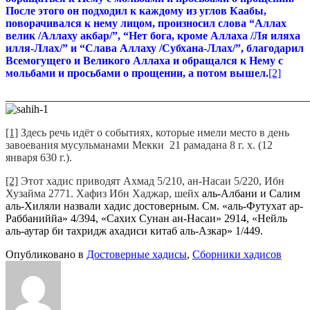
После этого он подходил к каждому из углов Каабы,
поворачивался к нему лицом, произносил слова “Аллах
велик /Аллаху акбар/”, “Нет бога, кроме Аллаха /Ля иляха
илля-Ллах/” и “Слава Аллаху /Субхана-Ллах/”, благодарил
Всемогущего и Великого Аллаха и обращался к Нему с
мольбами и просьбами о прощении, а потом вышел.
[2]
_______________________________________________________
[1]
Здесь речь идёт о событиях, которые имели место в день
завоевания мусульманами Мекки 21 рамадана 8 г. х. (12
января 630 г.).
[2]
Этот хадис приводят Ахмад 5/210, ан-Насаи 5/220, Ибн
Хузайма 2771. Хафиз Ибн Хаджар, шейх
аль-Албани и Салим
аль-Хиляли назвали хадис достоверным. См. «аль-Футухат ар-
Раббаниййа» 4/394, «Сахих Сунан ан-Насаи» 2914, «Нейль
аль-аутар би тахридж ахадиси китаб аль-Азкар» 1/449.
Опубликовано в
Достоверные хадисы
,
Сборники хадисов