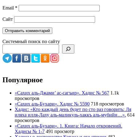
Email
*
Сайт
Системный поиск по сайту
Популярное
«Сахих аль-Джами’ ас-сагъир». Хадис № 567
1.1k
просмотров
«Сахих аль-Бухари». Хадис № 5590
718 просмотров
Хадис: «Кто каждый день будет по сто раз говорить: Ля
иляха илля-Лаху аль-маликуль-хаккъ аль-мубийн…».
614
просмотров
«Сахих аль-Бухари». 1. Книга: Начало откровений.
Хадисы № 1-7
491 просмотр
Хадисы о достоинстве Корана и его чтении
482