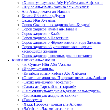
«Хильятуль-аулияъ» Абу Ну’айма аль-Асфахани
«Шу’аб аль-Иман» хафиза аль-Байхакъи
Аль-Азкар имама ан-Навави
Книги Ибн Аби ад-Дунья
Сахих Ибн Хузайма
Сорок Священных хадисов (аль-Къудси)
Сорок хадисов имама ан-Навави
Сорок хадисов о Каабе
Сорок хадисов о Палестине
Сорок хадисов о Чёрном камне и воде Замзама
Сорок хадисов об установлениях шариата,
касающихся женщин
Сорок хадисов, полезных для воспитания
Книги шейха аль-Албани
«ас-Сунна» Ибн Аби ‘Асыма
«Ирвауль-гъалиль»
«Китабуль-ильм» хафиза Абу Хайсама
«Описание молитвы Пророка» шейха аль-Албани
«Сахих аль-Джами’ ас-сагъир»
«Сахих ат-Таргъиб ва-т-тархиб»
«Сильсилятуль-ахадис ад-да’ифа валь-мауду’а»
«Сильсилятуль-ахадис ас-сахиха»
«Тавассуль»
«Хадж Пророка» шейха аль-Албани
«Да’иф аль-Джами’ ас-сагъир»