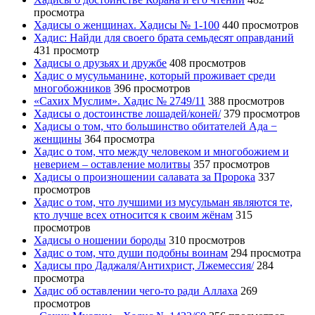
просмотра
Хадисы о женщинах. Хадисы № 1-100
440 просмотров
Хадис: Найди для своего брата семьдесят оправданий
431 просмотр
Хадисы о друзьях и дружбе
408 просмотров
Хадис о мусульманине, который проживает среди
многобожников
396 просмотров
«Сахих Муслим». Хадис № 2749/11
388 просмотров
Хадисы о достоинстве лошадей/коней/
379 просмотров
Хадисы о том, что большинство обитателей Ада −
женщины
364 просмотра
Хадис о том, что между человеком и многобожием и
неверием – оставление молитвы
357 просмотров
Хадисы о произношении салавата за Пророка
337
просмотров
Хадис о том, что лучшими из мусульман являются те,
кто лучше всех относится к своим жёнам
315
просмотров
Хадисы о ношении бороды
310 просмотров
Хадис о том, что души подобны воинам
294 просмотра
Хадисы про Даджаля/Антихрист, Лжемессия/
284
просмотра
Хадис об оставлении чего-то ради Аллаха
269
просмотров