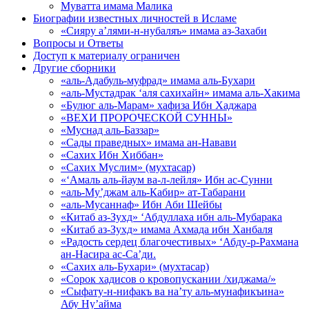
Муватта имама Малика
Биографии известных личностей в Исламе
«Сияру а’лями-н-нубаляъ» имама аз-Захаби
Вопросы и Ответы
Доступ к материалу ограничен
Другие сборники
«аль-Адабуль-муфрад» имама аль-Бухари
«аль-Мустадрак ‘аля сахихайн» имама аль-Хакима
«Булюг аль-Марам» хафиза Ибн Хаджара
«ВЕХИ ПРОРОЧЕСКОЙ СУННЫ»
«Муснад аль-Баззар»
«Сады праведных» имама ан-Навави
«Сахих Ибн Хиббан»
«Сахих Муслим» (мухтасар)
«‘Амаль аль-йаум ва-л-лейля» Ибн ас-Сунни
«аль-Му’джам аль-Кабир» ат-Табарани
«аль-Мусаннаф» Ибн Аби Шейбы
«Китаб аз-Зухд» ‘Абдуллаха ибн аль-Мубарака
«Китаб аз-Зухд» имама Ахмада ибн Ханбаля
«Радость сердец благочестивых» ‘Абду-р-Рахмана
ан-Насира ас-Са’ди.
«Сахих аль-Бухари» (мухтасар)
«Сорок хадисов о кровопускании /хиджама/»
«Сыфату-н-нифакъ ва на’ту аль-мунафикъина»
Абу Ну’айма