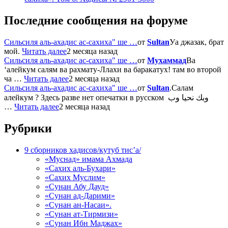
Последние сообщения на форуме
Сильсиля аль-ахадис ас-сахиха" ше …
от
Sultan
Уа джазак, брат
мой.
Читать далее
2 месяца назад
Сильсиля аль-ахадис ас-сахиха" ше …
от
Мухаммад
Ва
‘алейкум салям ва рахмату-Ллахи ва баракатух! там во второй
ча …
Читать далее
2 месяца назад
Сильсиля аль-ахадис ас-сахиха" ше …
от
Sultan
.Салам
алейкум ? Здесь разве нет опечатки в русском وبك نحيا وب
…
Читать далее
2 месяца назад
Рубрики
9 сборников хадисов/кутуб тис’а/
«Муснад» имама Ахмада
«Сахих аль-Бухари»
«Сахих Муслим»
«Сунан Абу Дауд»
«Сунан ад-Дарими»
«Сунан ан-Насаи».
«Сунан ат-Тирмизи»
«Сунан Ибн Маджах»