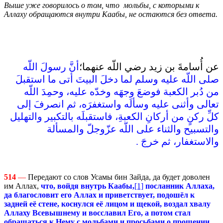
Выше уже говорилось о том, что мольбы, с которыми к
Аллаху обращаются внутри Каабы, не остаются без ответа.
عن أُسامةَ بن زيد رضي اللّه عنهما؛
أنَّ رسولَ اللّه
صلى اللّه عليه وسلم لما دخلَ البيتَ أتى ما استقبلَ
من دُبر الكعبة فوضعَ وجهَه وخدّه عليه، وحمِدَ اللّه
تعالى وأثنى عليه وسألَه واستغفرَه، ثم انصرفَ إلى
كلِّ ركنٍ من أركانِ الكعبةِ، فاستقبلَه بالتكبير والتهليل
والتسبيح والثناء على اللّه عزّوجلّ والمسألة
والاستغفار، ثم خرجَ ‏.‏ ‏
514
—
Передают со слов Усамы бин Зайда, да будет доволен
им Аллах,
что, войдя внутрь Каабы,
[1]
посланник Аллаха,
да благословит его Аллах и приветствует, подошёл к
задней её стене, коснулся её лицом и щекой, воздал хвалу
Аллаху Всевышнему и восславил Его, а потом стал
обращаться к Нему с мольбами и просьбами о прощении.