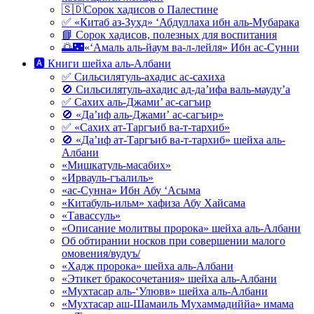
🇸🇩Сорок хадисов о Палестине
✅ «Китаб аз-Зухд» ‘Абдуллаха ибн аль-Мубарака
📘 Сорок хадисов, полезных для воспитания
🌅🌃«‘Амаль аль-йаум ва-л-лейля» Ибн ас-Сунни
🅰 Книги шейха аль-Албани
✅ Сильсилятуль-ахадис ас-сахиха
🚫 Сильсилятуль-ахадис ад-да’ифа валь-мауду’а
✅ Сахих аль-Джами’ ас-сагъир
🚫 «Да’иф аль-Джами’ ас-сагъир»
✅ «Сахих ат-Таргъиб ва-т-тархиб»
🚫 «Да’иф ат-Таргъиб ва-т-тархиб» шейха аль-
Албани
«Мишкатуль-масабих»
«Ирвауль-гъалиль»
«ас-Сунна» Ибн Абу ‘Асыма
«Китабуль-ильм» хафиза Абу Хайсама
«Тавассуль»
«Описание молитвы пророка» шейха аль-Албани
Об обтирании носков при совершении малого
омовения/вудуъ/
«Хадж пророка» шейха аль-Албани
«Этикет бракосочетания» шейха аль-Албани
«Мухтасар аль-‘Улювв» шейха аль-Албани
«Мухтасар аш-Шамаиль Мухаммадиййа» имама