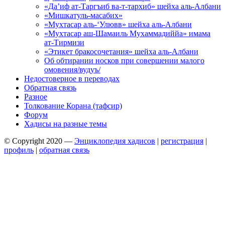
«Да’иф ат-Таргъиб ва-т-тархиб» шейха аль-Албани
«Мишкатуль-масабих»
«Мухтасар аль-‘Улювв» шейха аль-Албани
«Мухтасар аш-Шамаиль Мухаммадиййа» имама
ат-Тирмизи
«Этикет бракосочетания» шейха аль-Албани
Об обтирании носков при совершении малого
омовения/вудуъ/
Недостоверное в переводах
Обратная связь
Разное
Толкование Корана (тафсир)
Форум
Хадисы на разные темы
© Copyright 2020 —
Энциклопедия хадисов
|
регистрация
|
профиль
|
обратная связь
Wisteria Theme by
WPFriendship
⋅
Powered by
WordPress