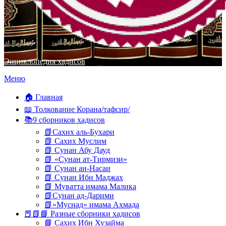
Энциклопедия хадисов
Перейти
Меню
к
содержимому
🏠 Главная
📖 Толкование Корана/тафсир/
📚9 сборников хадисов
📗Сахих аль-Бухари
📗 Сахих Муслим
📗 Сунан Абу Дауд
📗 «Сунан ат-Тирмизи»
📗 Сунан ан-Насаи
📗 Сунан Ибн Маджах
📗 Муватта имама Малика
📗Сунан ад-Дарими
📗»Муснад» имама Ахмада
📕📗📘 Разные сборники хадисов
📘 Сахих Ибн Хузайма