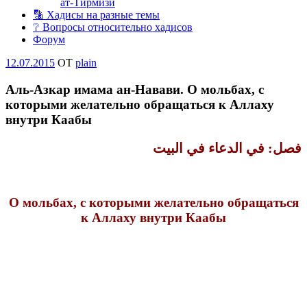
ат-Тирмизи
🔡 Хадисы на разные темы
❔ Вопросы относительно хадисов
Форум
Опубликовано
12.07.2015
OT
plain
Аль-Азкар имама ан-Навави. О мольбах, с
которыми желательно обращаться к Аллаху
внутри Каабы
فصل‏:‏ في الدعاء في البيت
О мольбах, с которыми желательно обращаться
к Аллаху внутри Каабы